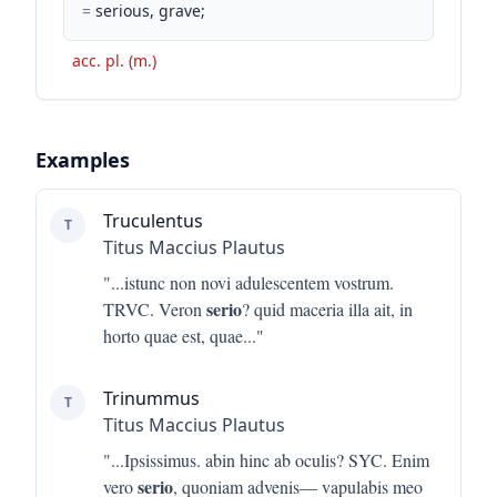
=
serious, grave;
acc. pl. (m.)
Examples
Truculentus
T
Titus Maccius Plautus
"...
istunc non novi adulescentem vostrum.
serio
TRVC. Veron
? quid maceria illa ait, in
horto quae est, quae
..."
Trinummus
T
Titus Maccius Plautus
"...
Ipsissimus. abin hinc ab oculis? SYC. Enim
serio
vero
, quoniam advenis— vapulabis meo