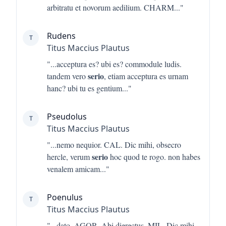
arbitratu et novorum aedilium. CHARM
..."
Rudens
T
Titus Maccius Plautus
"...
acceptura es? ubi es? commodule ludis.
serio
tandem vero
, etiam acceptura es urnam
hanc? ubi tu es gentium
..."
Pseudolus
T
Titus Maccius Plautus
"...
nemo nequior. CAL. Dic mihi, obsecro
serio
hercle, verum
hoc quod te rogo. non habes
venalem amicam
..."
Poenulus
T
Titus Maccius Plautus
"...
dato. AGOR. Abi dierectus. MIL. Dic mihi