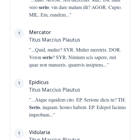
serio
vero
: vin dare malum illi? AGOR. Cupio.
MIL. Em, eundem
..."
Mercator
T
Titus Maccius Plautus
"...
Quid, mulier? SYR. Mulier meretrix. DOR.
serio
Veron
? SYR. Nimium scis sapere, ruri
quae non manseris. quamvis insipiens
..."
Epidicus
T
Titus Maccius Plautus
"...
Atque equidem cito. EP. Serione dicis tu? TH.
Serio
, inquam: hostes habent. EP. Edepol facinus
improbum
..."
Vidularia
T
Titus Maccius Plautus