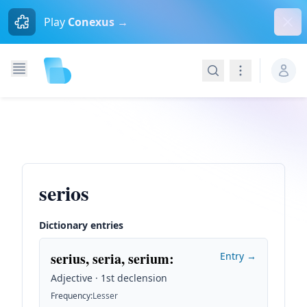
Dism
Play
Conexus →
Search
Navigation
serios
Dictionary entries
serius, seria, serium
:
Entry →
Adjective · 1st declension
Frequency
:
Lesser