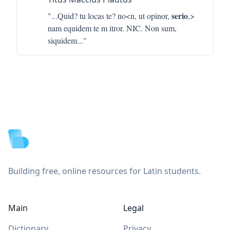
serio
"...
Quid? tu locas te? no<n, ut opinor,
,>
nam equidem te m itror. NIC. Non sum,
siquidem
..."
Footer
Building free, online resources for Latin students.
Main
Legal
Dictionary
Privacy