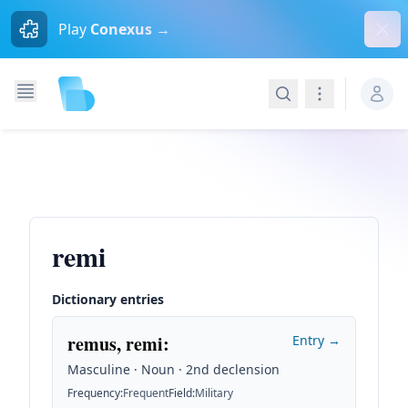
Dism
Play
Conexus →
Search
Navigation
remi
Dictionary entries
remus, remi
:
Entry →
Masculine · Noun · 2nd declension
Frequency
:
Frequent
Field
:
Military