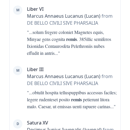
Liber VI
M
Marcus Annaeus Lucanus (Lucan)
from
DE BELLO CIVILI SIVE PHARSALIA
"...
solum fregere coloniet Magnetes equis,
remis
Minyae gens cognita
. 385illic semiferos
Ixionidas Centaurosfeta Pelethroniis nubes
effudit in antris
..."
Liber III
M
Marcus Annaeus Lucanus (Lucan)
from
DE BELLO CIVILI SIVE PHARSALIA
"...
obtulit hospita telluspuppibus accessus faciles;
remis
legere rudenteset posito
petierunt litora
malo. Caesar, ut emissas uenti rapuere carinas
..."
Satura XV
D
Decimus Iunius Iuvenalis (Juvenal)
from