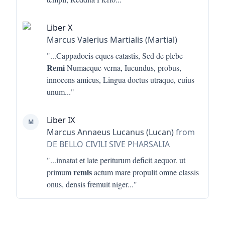
Liber X
Marcus Valerius Martialis (Martial)
"...
Cappadocis eques catastis, Sed de plebe
Remi
Numaeque verna, Iucundus, probus,
innocens amicus, Lingua doctus utraque, cuius
unum
..."
Liber IX
M
Marcus Annaeus Lucanus (Lucan)
from
DE BELLO CIVILI SIVE PHARSALIA
"...
innatat et late periturum deficit aequor. ut
remis
primum
actum mare propulit omne classis
onus, densis fremuit niger
..."