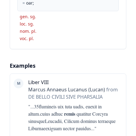
=
oar;
gen. sg.
loc. sg.
nom. pl.
voc. pl.
Examples
Liber VIII
M
Marcus Annaeus Lucanus (Lucan)
from
DE BELLO CIVILI SIVE PHARSALIA
"...
35flumineis uix tuta uadis, euexit in
remis
altum.cuius adhuc
quatitur Corcyra
sinusqueLeucadii, Cilicum dominus terraeque
Liburnaeexiguam uector pauidus
..."