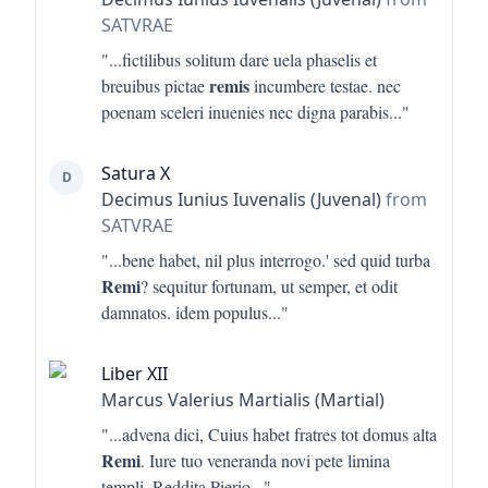
SATVRAE
"...
fictilibus solitum dare uela phaselis et
remis
breuibus pictae
incumbere testae. nec
poenam sceleri inuenies nec digna parabis
..."
Satura X
D
Decimus Iunius Iuvenalis (Juvenal)
from
SATVRAE
"...
bene habet, nil plus interrogo.' sed quid turba
Remi
? sequitur fortunam, ut semper, et odit
damnatos. idem populus
..."
Liber XII
Marcus Valerius Martialis (Martial)
"...
advena dici, Cuius habet fratres tot domus alta
Remi
. Iure tuo veneranda novi pete limina
templi, Reddita Pierio
..."