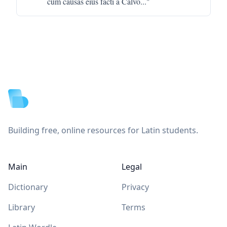
cum causas eius facti a Calvo
..."
Footer
Building free, online resources for Latin students.
Main
Legal
Dictionary
Privacy
Library
Terms