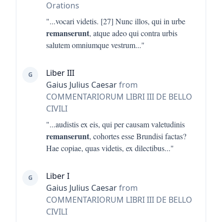
Orations
"...
vocari videtis. [27] Nunc illos, qui in urbe
remanserunt
, atque adeo qui contra urbis
salutem omniumque vestrum
..."
Liber III
G
Gaius Julius Caesar
from
COMMENTARIORUM LIBRI III DE BELLO
CIVILI
"...
audistis ex eis, qui per causam valetudinis
remanserunt
, cohortes esse Brundisi factas?
Hae copiae, quas videtis, ex dilectibus
..."
Liber I
G
Gaius Julius Caesar
from
COMMENTARIORUM LIBRI III DE BELLO
CIVILI