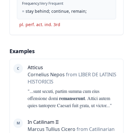
Frequency
:
Very Frequent
=
stay behind; continue, remain;
pl. perf. act. ind. 3rd
Examples
Atticus
C
Cornelius Nepos
from LIBER DE LATINIS
HISTORICIS
"...
sunt secuti, partim summa cum eius
remanserunt
offensione domi
. Attici autem
quies tantopere Caesari fuit grata, ut victor
..."
In Catilinam II
M
Marcus Tullius Cicero
from Catilinarian