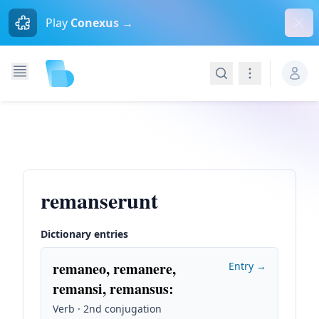
Dism
Play
Conexus →
Search
Navigation
remanserunt
Dictionary entries
remaneo, remanere,
Entry →
remansi, remansus
:
Verb · 2nd conjugation