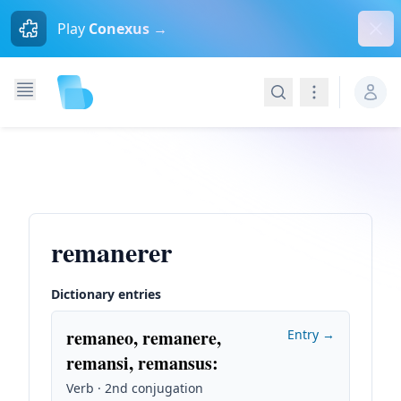
Dism
Play
Conexus →
Search
Navigation
remanerer
Dictionary entries
remaneo, remanere,
Entry →
remansi, remansus
:
Verb · 2nd conjugation