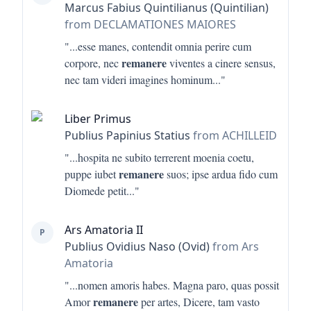
Marcus Fabius Quintilianus (Quintilian)
from DECLAMATIONES MAIORES
"...
esse manes, contendit omnia perire cum
remanere
corpore, nec
viventes a cinere sensus,
nec tam videri imagines hominum
..."
Liber Primus
Publius Papinius Statius
from ACHILLEID
"...
hospita ne subito terrerent moenia coetu,
remanere
puppe iubet
suos; ipse ardua fido cum
Diomede petit
..."
Ars Amatoria II
P
Publius Ovidius Naso (Ovid)
from Ars
Amatoria
"...
nomen amoris habes. Magna paro, quas possit
remanere
Amor
per artes, Dicere, tam vasto