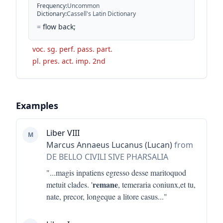
Frequency
:
Uncommon
Dictionary
:
Cassell's Latin Dictionary
=
flow back;
voc. sg. perf. pass. part.
pl. pres. act. imp. 2nd
Examples
Liber VIII
M
Marcus Annaeus Lucanus (Lucan)
from
DE BELLO CIVILI SIVE PHARSALIA
"...
magis inpatiens egresso desse maritoquod
remane
metuit clades. '
, temeraria coniunx,et tu,
nate, precor, longeque a litore casus
..."