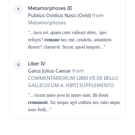
Metamorphoses III
P
Publius Ovidius Naso (Ovid)
from
Metamorphoses
"...
lacu est; quam cum vidisset abire, 'quo
remane
refugis?
nec me, crudelis, amantem
desere!' clamavit; 'liceat, quod tangere
..."
Liber IV
G
Gaius Julius Caesar
from
COMMENTARIORUM LIBRI VII DE BELLO
GALLICOCUM A. HIRTI SUPPLEMENTO
"...
vicem anno post in armis sunt, illi domi
remanent
. Sic neque agri cultura nec ratio atque
usus belli
..."