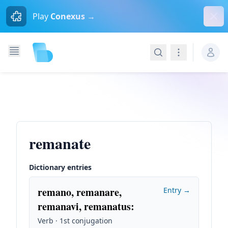
Dism
Play
Conexus →
Search
Navigation
remanate
Dictionary entries
remano, remanare,
Entry →
remanavi, remanatus
:
Verb · 1st conjugation