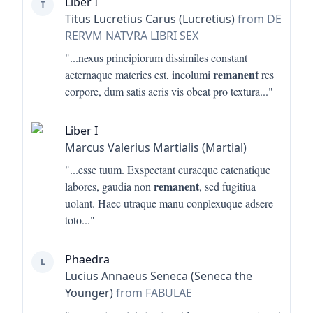
Liber I
T
Titus Lucretius Carus (Lucretius)
from DE
RERVM NATVRA LIBRI SEX
"...
nexus principiorum dissimiles constant
remanent
aeternaque materies est, incolumi
res
corpore, dum satis acris vis obeat pro textura
..."
Liber I
Marcus Valerius Martialis (Martial)
"...
esse tuum. Exspectant curaeque catenatique
remanent
labores, gaudia non
, sed fugitiua
uolant. Haec utraque manu conplexuque adsere
toto
..."
Phaedra
L
Lucius Annaeus Seneca (Seneca the
Younger)
from FABULAE