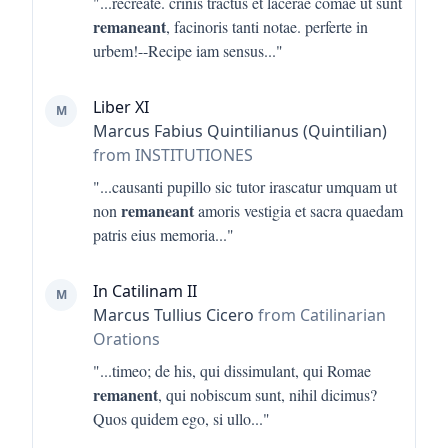
"...
recreate. crinis tractus et lacerae comae ut sunt
remaneant
, facinoris tanti notae. perferte in
urbem!--Recipe iam sensus
..."
Liber XI
M
Marcus Fabius Quintilianus (Quintilian)
from INSTITUTIONES
"...
causanti pupillo sic tutor irascatur umquam ut
remaneant
non
amoris vestigia et sacra quaedam
patris eius memoria
..."
In Catilinam II
M
Marcus Tullius Cicero
from Catilinarian
Orations
"...
timeo; de his, qui dissimulant, qui Romae
remanent
, qui nobiscum sunt, nihil dicimus?
Quos quidem ego, si ullo
..."