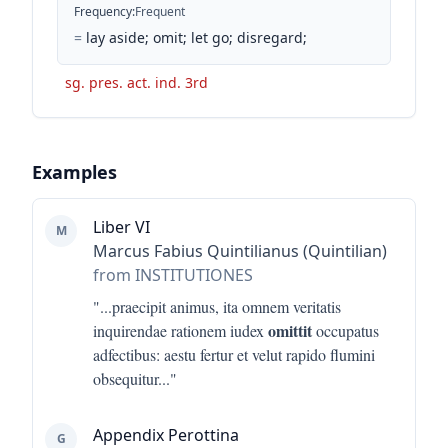
Frequency
:
Frequent
=
lay aside; omit; let go; disregard;
sg. pres. act. ind. 3rd
Examples
Liber VI
M
Marcus Fabius Quintilianus (Quintilian)
from INSTITUTIONES
"...
praecipit animus, ita omnem veritatis
omittit
inquirendae rationem iudex
occupatus
adfectibus: aestu fertur et velut rapido flumini
obsequitur
..."
Appendix Perottina
G