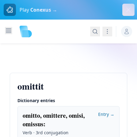
Dism
Play
Conexus →
Search
Navigation
omittit
Dictionary entries
omitto, omittere, omisi,
Entry →
omissus
:
Verb · 3rd conjugation