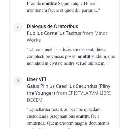
omittite
Proinde
Sagunti atque Hiberi
mentionem facere et quod diu parturit
..."
Dialogus de Oratoribus
P
Publius Cornelius Tacitus
from Minor
Works
"...
tueri amicitias, adsciscere necessitudines,
omittit
complecti provincias possit,
studium, quo
non aliud in civitate nostra vel ad utilitatem
..."
Liber VIII
G
Gaius Plinius Caecilius Secundus (Pliny
the Younger)
from EPISTVLARVM LIBRI
DECEM
"...
puellariter nescit, ac per hoc quaedam
omittit
custodienda praegnantibus
, facit
omittenda. Quem errorem magnis documentis