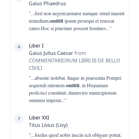
Gaius Phaedrus
"...
fieri non negem;uenator namque simul inuenit
omittit
remedium,
ipsum persequi et reuocat
canes.Hoc si praestare possent homines
..."
Liber I
G
Gaius Julius Caesar
from
COMMENTARIORUM LIBRI III DE BELLO
CIVILI
"...
absente nolebat. Itaque in praesentia Pompei
omittit
sequendi rationem
, in Hispaniam
proficisci constituit: duumviris municipiorum
omnium imperat
..."
Liber XXI
T
Titus Livius (Livy)
"...
foedus quod nobis insciis icit obligare potuit.