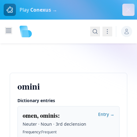
Dism
Play
Conexus →
Search
Navigation
omini
Dictionary entries
omen, ominis
:
Entry →
Neuter · Noun · 3rd declension
Frequency
:
Frequent