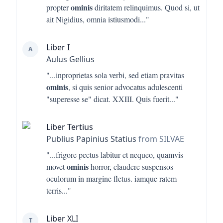
ominis
propter
diritatem relinquimus. Quod si, ut
ait Nigidius, omnia istiusmodi
..."
Liber I
A
Aulus Gellius
"...
inproprietas sola verbi, sed etiam pravitas
ominis
, si quis senior advocatus adulescenti
"superesse se" dicat. XXIII. Quis fuerit
..."
Liber Tertius
Publius Papinius Statius
from SILVAE
"...
frigore pectus labitur et nequeo, quamvis
ominis
movet
horror, claudere suspensos
oculorum in margine fletus. iamque ratem
terris
..."
Liber XLI
T