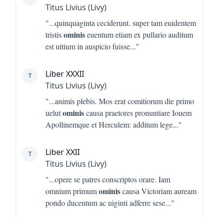
Titus Livius (Livy)
"...
quinquaginta ceciderunt. super tam euidentem
ominis
tristis
euentum etiam ex pullario auditum
est uitium in auspicio fuisse
..."
Liber XXXII
T
Titus Livius (Livy)
"...
animis plebis. Mos erat comitiorum die primo
ominis
uelut
causa praetores pronuntiare Iouem
Apollinemque et Herculem: additum lege
..."
Liber XXII
T
Titus Livius (Livy)
"...
opere se patres conscriptos orare. Iam
ominis
omnium primum
causa Victoriam auream
pondo ducentum ac uiginti adferre sese
..."