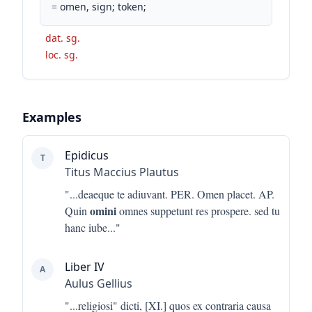
=
omen, sign; token;
dat. sg.
loc. sg.
Examples
Epidicus
T
Titus Maccius Plautus
"...
deaeque te adiuvant. PER. Omen placet. AP.
omini
Quin
omnes suppetunt res prospere. sed tu
hanc iube
..."
Liber IV
A
Aulus Gellius
"...
religiosi" dicti, [XI.] quos ex contraria causa