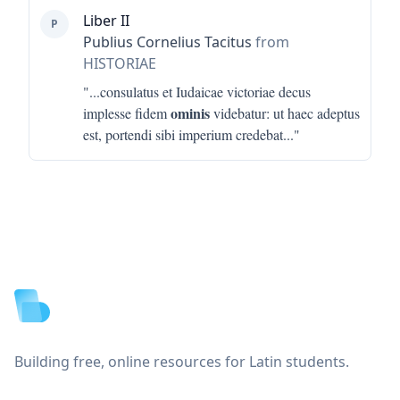
Liber II
P
Publius Cornelius Tacitus
from
HISTORIAE
"...
consulatus et Iudaicae victoriae decus
ominis
implesse fidem
videbatur: ut haec adeptus
est, portendi sibi imperium credebat
..."
Footer
Building free, online resources for Latin students.