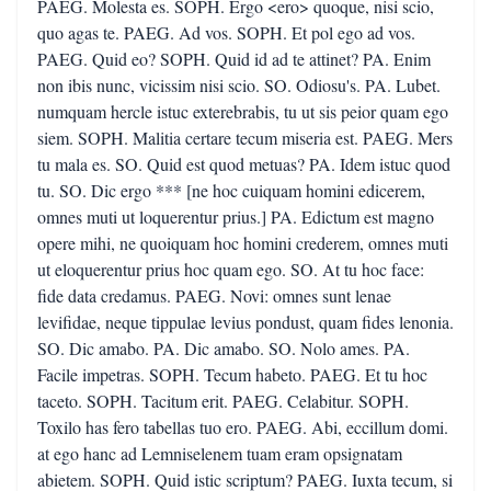
PAEG. Molesta es. SOPH. Ergo <ero> quoque, nisi scio,
quo agas te. PAEG. Ad vos. SOPH. Et pol ego ad vos.
PAEG. Quid eo? SOPH. Quid id ad te attinet? PA. Enim
non ibis nunc, vicissim nisi scio. SO. Odiosu's. PA. Lubet.
numquam hercle istuc exterebrabis, tu ut sis peior quam ego
siem. SOPH. Malitia certare tecum miseria est. PAEG. Mers
tu mala es. SO. Quid est quod metuas? PA. Idem istuc quod
tu. SO. Dic ergo *** [ne hoc cuiquam homini edicerem,
omnes muti ut loquerentur prius.] PA. Edictum est magno
opere mihi, ne quoiquam hoc homini crederem, omnes muti
ut eloquerentur prius hoc quam ego. SO. At tu hoc face:
fide data credamus. PAEG. Novi: omnes sunt lenae
levifidae, neque tippulae levius pondust, quam fides lenonia.
SO. Dic amabo. PA. Dic amabo. SO. Nolo ames. PA.
Facile impetras. SOPH. Tecum habeto. PAEG. Et tu hoc
taceto. SOPH. Tacitum erit. PAEG. Celabitur. SOPH.
Toxilo has fero tabellas tuo ero. PAEG. Abi, eccillum domi.
at ego hanc ad Lemniselenem tuam eram opsignatam
abietem. SOPH. Quid istic scriptum? PAEG. Iuxta tecum, si