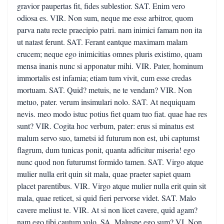
gravior paupertas fit, fides sublestior. SAT. Enim vero
odiosa es. VIR. Non sum, neque me esse arbitror, quom
parva natu recte praecipio patri. nam inimici famam non ita
ut natast ferunt. SAT. Ferant eantque maximam malam
crucem; neque ego inimicitias omnes pluris existimo, quam
mensa inanis nunc si apponatur mihi. VIR. Pater, hominum
immortalis est infamia; etiam tum vivit, cum esse credas
mortuam. SAT. Quid? metuis, ne te vendam? VIR. Non
metuo, pater. verum insimulari nolo. SAT. At nequiquam
nevis. meo modo istuc potius fiet quam tuo fiat. quae hae res
sunt? VIR. Cogita hoc verbum, pater: erus si minatus est
malum servo suo, tametsi id futurum non est, ubi captumst
flagrum, dum tunicas ponit, quanta adficitur miseria! ego
nunc quod non futurumst formido tamen. SAT. Virgo atque
mulier nulla erit quin sit mala, quae praeter sapiet quam
placet parentibus. VIR. Virgo atque mulier nulla erit quin sit
mala, quae reticet, si quid fieri pervorse videt. SAT. Malo
cavere meliust te. VIR. At si non licet cavere, quid agam?
nam ego tibi cautum volo. SA. Malusne ego sum? VI. Non