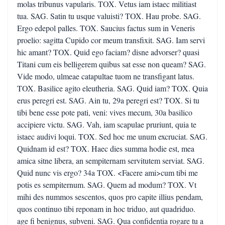
molas tribunus vapularis. TOX. Vetus iam istaec militiast
tua. SAG. Satin tu usque valuisti? TOX. Hau probe. SAG.
Ergo edepol palles. TOX. Saucius factus sum in Veneris
proelio: sagitta Cupido cor meum transfixit. SAG. Iam servi
hic amant? TOX. Quid ego faciam? disne advorser? quasi
Titani cum eis belligerem quibus sat esse non queam? SAG.
Vide modo, ulmeae catapultae tuom ne transfigant latus.
TOX. Basilice agito eleutheria. SAG. Quid iam? TOX. Quia
erus peregri est. SAG. Ain tu, 29a peregri est? TOX. Si tu
tibi bene esse pote pati, veni: vives mecum, 30a basilico
accipiere victu. SAG. Vah, iam scapulae pruriunt, quia te
istaec audivi loqui. TOX. Sed hoc me unum excruciat. SAG.
Quidnam id est? TOX. Haec dies summa hodie est, mea
amica sitne libera, an sempiternam servitutem serviat. SAG.
Quid nunc vis ergo? 34a TOX. <Facere ami>cum tibi me
potis es sempiternum. SAG. Quem ad modum? TOX. Vt
mihi des nummos sescentos, quos pro capite illius pendam,
quos continuo tibi reponam in hoc triduo, aut quadriduo.
age fi benignus, subveni. SAG. Qua confidentia rogare tu a