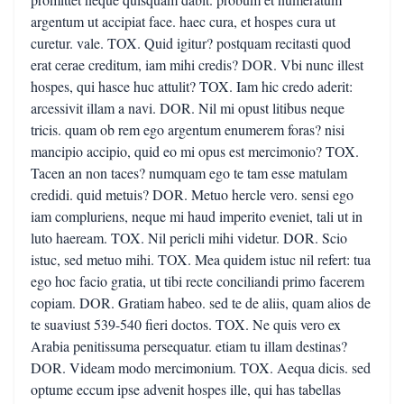
argentum ut accipiat face. haec cura, et hospes cura ut
curetur. vale. TOX. Quid igitur? postquam recitasti quod
erat cerae creditum, iam mihi credis? DOR. Vbi nunc illest
hospes, qui hasce huc attulit? TOX. Iam hic credo aderit:
arcessivit illam a navi. DOR. Nil mi opust litibus neque
tricis. quam ob rem ego argentum enumerem foras? nisi
mancipio accipio, quid eo mi opus est mercimonio? TOX.
Tacen an non taces? numquam ego te tam esse matulam
credidi. quid metuis? DOR. Metuo hercle vero. sensi ego
iam compluriens, neque mi haud imperito eveniet, tali ut in
luto haeream. TOX. Nil pericli mihi videtur. DOR. Scio
istuc, sed metuo mihi. TOX. Mea quidem istuc nil refert: tua
ego hoc facio gratia, ut tibi recte conciliandi primo facerem
copiam. DOR. Gratiam habeo. sed te de aliis, quam alios de
te suaviust 539-540 fieri doctos. TOX. Ne quis vero ex
Arabia penitissuma persequatur. etiam tu illam destinas?
DOR. Videam modo mercimonium. TOX. Aequa dicis. sed
optume eccum ipse advenit hospes ille, qui has tabellas