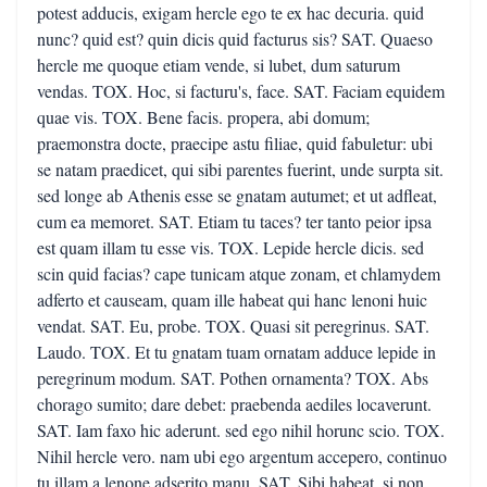
potest adducis, exigam hercle ego te ex hac decuria. quid
nunc? quid est? quin dicis quid facturus sis? SAT. Quaeso
hercle me quoque etiam vende, si lubet, dum saturum
vendas. TOX. Hoc, si facturu's, face. SAT. Faciam equidem
quae vis. TOX. Bene facis. propera, abi domum;
praemonstra docte, praecipe astu filiae, quid fabuletur: ubi
se natam praedicet, qui sibi parentes fuerint, unde surpta sit.
sed longe ab Athenis esse se gnatam autumet; et ut adfleat,
cum ea memoret. SAT. Etiam tu taces? ter tanto peior ipsa
est quam illam tu esse vis. TOX. Lepide hercle dicis. sed
scin quid facias? cape tunicam atque zonam, et chlamydem
adferto et causeam, quam ille habeat qui hanc lenoni huic
vendat. SAT. Eu, probe. TOX. Quasi sit peregrinus. SAT.
Laudo. TOX. Et tu gnatam tuam ornatam adduce lepide in
peregrinum modum. SAT. Pothen ornamenta? TOX. Abs
chorago sumito; dare debet: praebenda aediles locaverunt.
SAT. Iam faxo hic aderunt. sed ego nihil horunc scio. TOX.
Nihil hercle vero. nam ubi ego argentum accepero, continuo
tu illam a lenone adserito manu. SAT. Sibi habeat, si non