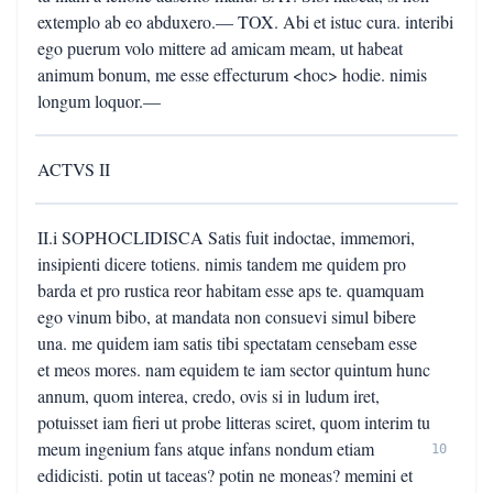
extemplo ab eo abduxero.— TOX. Abi et istuc cura. interibi
ego puerum volo mittere ad amicam meam, ut habeat
animum bonum, me esse effecturum <hoc> hodie. nimis
longum loquor.—
ACTVS II
II.i SOPHOCLIDISCA Satis fuit indoctae, immemori,
insipienti dicere totiens. nimis tandem me quidem pro
barda et pro rustica reor habitam esse aps te. quamquam
ego vinum bibo, at mandata non consuevi simul bibere
una. me quidem iam satis tibi spectatam censebam esse
et meos mores. nam equidem te iam sector quintum hunc
annum, quom interea, credo, ovis si in ludum iret,
potuisset iam fieri ut probe litteras sciret, quom interim tu
meum ingenium fans atque infans nondum etiam
10
edidicisti. potin ut taceas? potin ne moneas? memini et