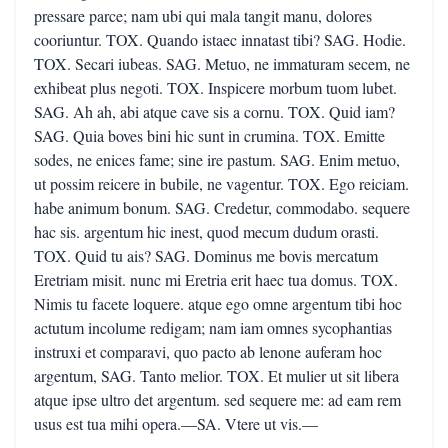
pressare parce; nam ubi qui mala tangit manu, dolores
cooriuntur. TOX. Quando istaec innatast tibi? SAG. Hodie.
TOX. Secari iubeas. SAG. Metuo, ne immaturam secem, ne
exhibeat plus negoti. TOX. Inspicere morbum tuom lubet.
SAG. Ah ah, abi atque cave sis a cornu. TOX. Quid iam?
SAG. Quia boves bini hic sunt in crumina. TOX. Emitte
sodes, ne enices fame; sine ire pastum. SAG. Enim metuo,
ut possim reicere in bubile, ne vagentur. TOX. Ego reiciam.
habe animum bonum. SAG. Credetur, commodabo. sequere
hac sis. argentum hic inest, quod mecum dudum orasti.
TOX. Quid tu ais? SAG. Dominus me bovis mercatum
Eretriam misit. nunc mi Eretria erit haec tua domus. TOX.
Nimis tu facete loquere. atque ego omne argentum tibi hoc
actutum incolume redigam; nam iam omnes sycophantias
instruxi et comparavi, quo pacto ab lenone auferam hoc
argentum, SAG. Tanto melior. TOX. Et mulier ut sit libera
atque ipse ultro det argentum. sed sequere me: ad eam rem
usus est tua mihi opera.—SA. Vtere ut vis.—