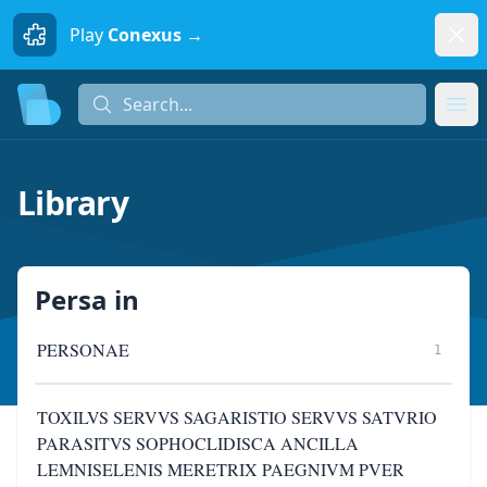
Dism
Play
Conexus →
Search...
Search...
Ope
Library
Persa
in
PERSONAE
1
TOXILVS SERVVS SAGARISTIO SERVVS SATVRIO
PARASITVS SOPHOCLIDISCA ANCILLA
LEMNISELENIS MERETRIX PAEGNIVM PVER