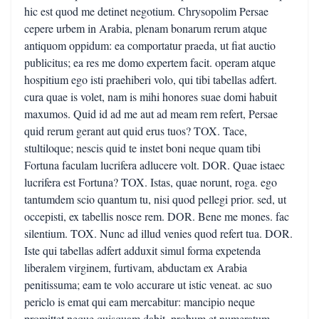
hic est quod me detinet negotium. Chrysopolim Persae
cepere urbem in Arabia, plenam bonarum rerum atque
antiquom oppidum: ea comportatur praeda, ut fiat auctio
publicitus; ea res me domo expertem facit. operam atque
hospitium ego isti praehiberi volo, qui tibi tabellas adfert.
cura quae is volet, nam is mihi honores suae domi habuit
maxumos. Quid id ad me aut ad meam rem refert, Persae
quid rerum gerant aut quid erus tuos? TOX. Tace,
stultiloque; nescis quid te instet boni neque quam tibi
Fortuna faculam lucrifera adlucere volt. DOR. Quae istaec
lucrifera est Fortuna? TOX. Istas, quae norunt, roga. ego
tantumdem scio quantum tu, nisi quod pellegi prior. sed, ut
occepisti, ex tabellis nosce rem. DOR. Bene me mones. fac
silentium. TOX. Nunc ad illud venies quod refert tua. DOR.
Iste qui tabellas adfert adduxit simul forma expetenda
liberalem virginem, furtivam, abductam ex Arabia
penitissuma; eam te volo accurare ut istic veneat. ac suo
periclo is emat qui eam mercabitur: mancipio neque
promittet neque quisquam dabit. probum et numeratum