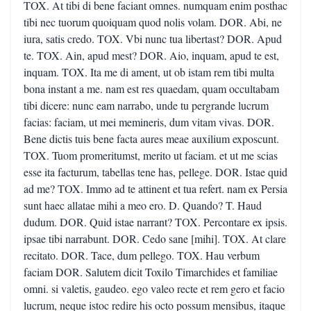
TOX. At tibi di bene faciant omnes. numquam enim posthac
tibi nec tuorum quoiquam quod nolis volam. DOR. Abi, ne
iura, satis credo. TOX. Vbi nunc tua libertast? DOR. Apud
te. TOX. Ain, apud mest? DOR. Aio, inquam, apud te est,
inquam. TOX. Ita me di ament, ut ob istam rem tibi multa
bona instant a me. nam est res quaedam, quam occultabam
tibi dicere: nunc eam narrabo, unde tu pergrande lucrum
facias: faciam, ut mei memineris, dum vitam vivas. DOR.
Bene dictis tuis bene facta aures meae auxilium exposcunt.
TOX. Tuom promeritumst, merito ut faciam. et ut me scias
esse ita facturum, tabellas tene has, pellege. DOR. Istae quid
ad me? TOX. Immo ad te attinent et tua refert. nam ex Persia
sunt haec allatae mihi a meo ero. D. Quando? T. Haud
dudum. DOR. Quid istae narrant? TOX. Percontare ex ipsis.
ipsae tibi narrabunt. DOR. Cedo sane [mihi]. TOX. At clare
recitato. DOR. Tace, dum pellego. TOX. Hau verbum
faciam DOR. Salutem dicit Toxilo Timarchides et familiae
omni. si valetis, gaudeo. ego valeo recte et rem gero et facio
lucrum, neque istoc redire his octo possum mensibus, itaque