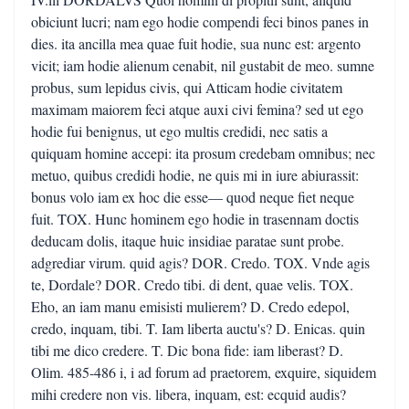
obiciunt lucri; nam ego hodie compendi feci binos panes in
dies. ita ancilla mea quae fuit hodie, sua nunc est: argento
vicit; iam hodie alienum cenabit, nil gustabit de meo. sumne
probus, sum lepidus civis, qui Atticam hodie civitatem
maximam maiorem feci atque auxi civi femina? sed ut ego
hodie fui benignus, ut ego multis credidi, nec satis a
quiquam homine accepi: ita prosum credebam omnibus; nec
metuo, quibus credidi hodie, ne quis mi in iure abiurassit:
bonus volo iam ex hoc die esse— quod neque fiet neque
fuit. TOX. Hunc hominem ego hodie in trasennam doctis
deducam dolis, itaque huic insidiae paratae sunt probe.
adgrediar virum. quid agis? DOR. Credo. TOX. Vnde agis
te, Dordale? DOR. Credo tibi. di dent, quae velis. TOX.
Eho, an iam manu emisisti mulierem? D. Credo edepol,
credo, inquam, tibi. T. Iam liberta auctu's? D. Enicas. quin
tibi me dico credere. T. Dic bona fide: iam liberast? D.
Olim. 485-486 i, i ad forum ad praetorem, exquire, siquidem
mihi credere non vis. libera, inquam, est: ecquid audis?