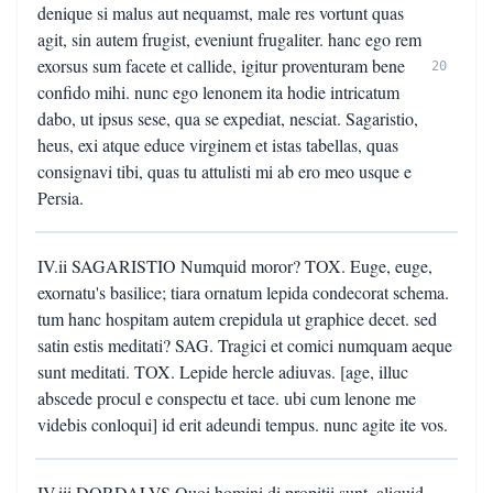
denique si malus aut nequamst, male res vortunt quas
agit, sin autem frugist, eveniunt frugaliter. hanc ego rem
exorsus sum facete et callide, igitur proventuram bene
20
confido mihi. nunc ego lenonem ita hodie intricatum
dabo, ut ipsus sese, qua se expediat, nesciat. Sagaristio,
heus, exi atque educe virginem et istas tabellas, quas
consignavi tibi, quas tu attulisti mi ab ero meo usque e
Persia.
IV.ii SAGARISTIO Numquid moror? TOX. Euge, euge,
exornatu's basilice; tiara ornatum lepida condecorat schema.
tum hanc hospitam autem crepidula ut graphice decet. sed
satin estis meditati? SAG. Tragici et comici numquam aeque
sunt meditati. TOX. Lepide hercle adiuvas. [age, illuc
abscede procul e conspectu et tace. ubi cum lenone me
videbis conloqui] id erit adeundi tempus. nunc agite ite vos.
IV.iii DORDALVS Quoi homini di propitii sunt, aliquid