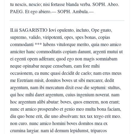
tu nescis, nescio; nisi fortasse blanda verba. SOPH. Abeo.
PAEG. Et ego abiero.— SOPH. Ambula.—
II.iii SAGARISTIO Iovi opulento, incluto, Ope gnato,
supremo, valido, viripotenti, opes, spes bonas, copias
commodanti *** lubens vitulorque merito, quia meo amico
amiciter hanc commoditatis copiam danunt, argenti mutui ut
ei egenti opem adferam; quod ego non magis somniabam
neque opinabar neque censebam, eam fore mihi
occasionem, ea nunc quasi decidit de caelo; nam erus meus
me Eretriam misit, domitos boves ut sibi mercarer, dedit
argentum, nam ibi mercatum dixit esse die septumi: stultus,
qui hoc mihi daret argentum, cuius ingenium noverat. nam
hoc argentum alibi abutar: boves, quos emerem, non erant;
nunc et amico prosperabo et genio meo multa bona faciam,
diu quo bene erit, die uno absolvam: tux tax tergo erit meo.
non curo. nunc amico homini boves domitos mea ex
crumina largiar. nam id demum lepidumst, triparcos