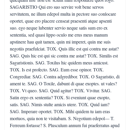
SAGARISTIO Qui ero suo servire volt bene servos
servitutem, ne illum edepol multa in pectore suo conlocare
oportet, quae ero placere censeat praesenti atque apsenti
suo. ego neque lubenter servio neque satis sum ero ex
sententia, sed quasi lippo oculo me erus meus manum
apstinere hau quit tamen, quin mi imperet, quin me suis
negotiis praefulciat. TOX. Quis illic est qui contra me astat?
SAG. Quis hic est qui sic contra me astat? TOX. Similis est
Sagaristionis. SAG. Toxilus hic quidem meus amicust.
TOX. Is est profecto. SAG. Eum esse opinor. TOX.
Congrediar. SAG. Contra adgredibor. TOX. O Sagaristio, di
ament te. SAG. O Toxile, dabunt di quae exoptes. ut vales?
TOX. Vt queo. SAG. Quid agitur? TOX. Vivitur. SAG.
Satin ergo ex sententia? TOX. Si eveniunt quae exopto,
satis. SAG. Nimis stulte amicis utere. TOX. Quid iam?
SAG. Imperare oportet. TOX. Mihi quidem tu iam eras
mortuos, quia non te visitabam. S. Negotium edepol— T.
Ferreum fortasse? S. Plusculum annum fui praeferratus apud