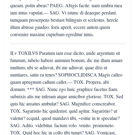
queam. potin abeas? PAEG. Abigis facile. nam umbra mea
iam intus vapulat.— SAG. Vt istunc di deaeque perdant.
tamquam proserpens bestiast bilinguis et scelestus. hercle
illum abiisse gaudeo. foris aperit, eccere autem quem
convenire maxime cupiebam egreditur intus.
II.v TOXILVS Paratum iam esse dicito, unde argentum sit
futurum, iubeto habere animum bonum, dic me illam amare
multum; ubi se adiuvat, ibi me adiuvat. quae dixi ut
nuntiares, satin ea tenes? SOPHOCLIDISCA Magis calleo
quam aprugnum callum callet.— TOX. Propera, abi
domum. *** SAG. Nunc ego huic graphice facetus fiam.
subnixis alis me inferam atque amicibor gloriose. TOX. Sed
quis hic ansatus ambulat? SAG. Magnifice conscreabor.
TOX. Sagaristio hic quidemst. quid agitur, Sagaristio? ut
valetur? ecquid, quod mandavi tibi, ~estne in te speculae?
SAG. Adito. videbitur. factum volo. venito. promoneto.
TOX. Quid hoc hic in collo tibi tumet? SAG. Vomicast,