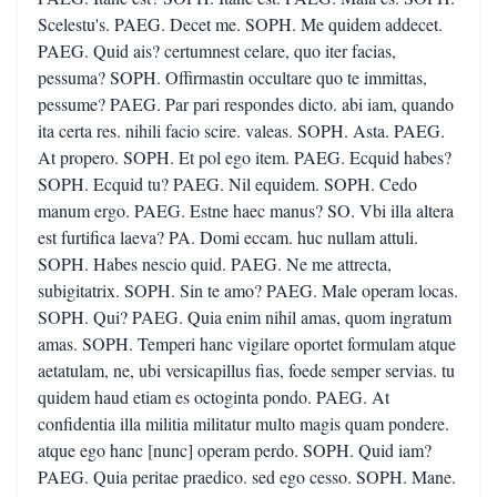
Scelestu's. PAEG. Decet me. SOPH. Me quidem addecet.
PAEG. Quid ais? certumnest celare, quo iter facias,
pessuma? SOPH. Offirmastin occultare quo te immittas,
pessume? PAEG. Par pari respondes dicto. abi iam, quando
ita certa res. nihili facio scire. valeas. SOPH. Asta. PAEG.
At propero. SOPH. Et pol ego item. PAEG. Ecquid habes?
SOPH. Ecquid tu? PAEG. Nil equidem. SOPH. Cedo
manum ergo. PAEG. Estne haec manus? SO. Vbi illa altera
est furtifica laeva? PA. Domi eccam. huc nullam attuli.
SOPH. Habes nescio quid. PAEG. Ne me attrecta,
subigitatrix. SOPH. Sin te amo? PAEG. Male operam locas.
SOPH. Qui? PAEG. Quia enim nihil amas, quom ingratum
amas. SOPH. Temperi hanc vigilare oportet formulam atque
aetatulam, ne, ubi versicapillus fias, foede semper servias. tu
quidem haud etiam es octoginta pondo. PAEG. At
confidentia illa militia militatur multo magis quam pondere.
atque ego hanc [nunc] operam perdo. SOPH. Quid iam?
PAEG. Quia peritae praedico. sed ego cesso. SOPH. Mane.