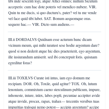
tibi inde sescenti logi, atque Attici omnes; nullum Siculum
acceperis: cum hac dote poteris vel mendico nubere. VIR.
Quin tu me ducis, si quo ducturu's, pater? vel tu me vende
vel face quid tibi lubet. SAT. Bonum aequomque oras.
sequere hac.— VIR. Dicto sum audiens.—
III.ii DORDALVS Quidnam esse acturum hunc dicam
vicinum meum, qui mihi iuratust sese hodie argentum dare?
quod si non dederit atque hic dies praeterierit, ego argentum,
ille iusiurandum amiserit. sed ibi concrepuit foris. quisnam
egreditur foras?
III.iii TOXILVS Curate isti intus, iam ego domum me
recipiam. DOR. Oh, Toxile, quid agitur? TOX. Oh, lutum
lenonium, commixtum caeno sterculinum publicum, impure,
inhoneste, iniure, inlex, labes popli, pecuniae accipiter avide
atque invide, procax, rapax, trahax— trecentis versibus tuas
impuritias traloqui nemo potest— accipin argentum? accipe