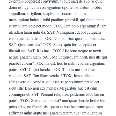
extemplo coeperest convivium, tuburcinari de suo, si quid
domi est. cynicum esse egentem oportet parasitum probe:
ampullam, strigilem, scaphium, soccos, pallium,
marsuppium habeat, inibi paullum praesidi, qui familiarem
suam vitam oblectet modo. TOX. Iam nolo argentum: filiam
utendam tuam mihi da. SAT. Numquam edepol cuiquam
etiam utendam dedi. TOX. Non ad istuc quod tu insimulas.
SAT. Quid eam vis? TOX. Scies. quia forma lepida et
liberali est. SAT. Res itast. TOX. Hic leno neque te novit
neque gnatam tuam. SAT. Me ut quisquam norit, nisi ille qui
praebet cibum? TOX. Ita est. hoc tu mihi reperire argentum
potes. SAT. Cupio hercle. TOX. Tum tu me sine illam
vendere. SAT. Tun illam vendas? TOX. Immo alium
adlegavero qui vendat, qui esse se peregrinum praedicet.
sicut istic leno non sex menses Megaribus huc est cum
commigravit. SAT. Pereunt reliquiae. posterius istuc tamen
potest. TOX. Scin quam potest? numquam hercle hodie hic
prius edes, ne frustra sis, quam te hoc facturum quod rogo
adfirmas mihi; atque nisi gnatam tecum huc iam quantum