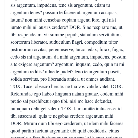
sis argentum, impudens, tene sis argentum, etiam tu
argentum tenes? possum te facere ut argentum accipias,
lutum? non mihi censebas copiam argenti fore, qui nisi
iurato mihi nil ausu's credere? DOR. Sine respirare me, ut
tibi respondeam. vir summe populi, stabulum servitutium,
scortorum liberator, suduculum flagri, compedium tritor,
pistrinorum civitas, perenniserve, lurco, edax, furax, fugax,
cedo sis mi argentum, da mihi argentum, impudens, possum
a te exigere argentum? argentum, inquam, cedo, quin tu mi
argentum reddis? nilne te pudet? leno te argentum poscit,
solida servitus, pro liberanda amica, ut omnes audiant.
TOX. Tace, obsecro hercle. ne tua vox valide valet. DOR.
Referundae ego habeo linguam natam gratiae. eodem mihi
pretio sal praehibetur quo tibi. nisi me haec defendet,
numquam delinget salem. TOX. Iam omitte iratus esse. id
tibi suscensui, quia te negabas credere argentum mihi.
DOR. Mirum quin tibi ego crederem, ut idem mihi faceres
quod partim faciunt argentarii: ubi quid credideris, citius
extemplo a foro fugiunt quam ex porta ludis cum emissust