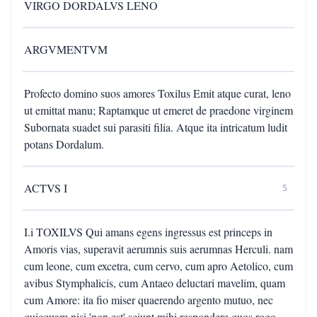
VIRGO DORDALVS LENO
ARGVMENTVM
Profecto domino suos amores Toxilus Emit atque curat, leno
ut emittat manu; Raptamque ut emeret de praedone virginem
Subornata suadet sui parasiti filia. Atque ita intricatum ludit
potans Dordalum.
ACTVS I
5
I.i TOXILVS Qui amans egens ingressus est princeps in
Amoris vias, superavit aerumnis suis aerumnas Herculi. nam
cum leone, cum excetra, cum cervo, cum apro Aetolico, cum
avibus Stymphalicis, cum Antaeo deluctari mavelim, quam
cum Amore: ita fio miser quaerendo argento mutuo, nec
quicquam nisi 'non est' sciunt mihi respondere quos rogo.