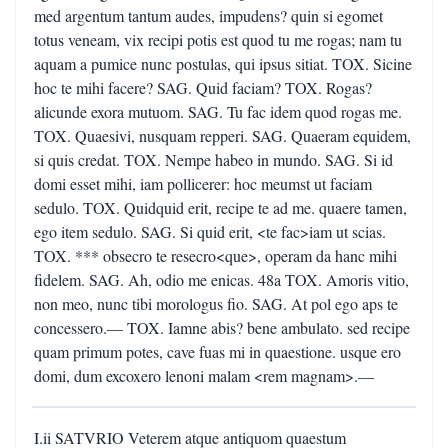
med argentum tantum audes, impudens? quin si egomet
totus veneam, vix recipi potis est quod tu me rogas; nam tu
aquam a pumice nunc postulas, qui ipsus sitiat. TOX. Sicine
hoc te mihi facere? SAG. Quid faciam? TOX. Rogas?
alicunde exora mutuom. SAG. Tu fac idem quod rogas me.
TOX. Quaesivi, nusquam repperi. SAG. Quaeram equidem,
si quis credat. TOX. Nempe habeo in mundo. SAG. Si id
domi esset mihi, iam pollicerer: hoc meumst ut faciam
sedulo. TOX. Quidquid erit, recipe te ad me. quaere tamen,
ego item sedulo. SAG. Si quid erit, <te fac>iam ut scias.
TOX. *** obsecro te resecro<que>, operam da hanc mihi
fidelem. SAG. Ah, odio me enicas. 48a TOX. Amoris vitio,
non meo, nunc tibi morologus fio. SAG. At pol ego aps te
concessero.— TOX. Iamne abis? bene ambulato. sed recipe
quam primum potes, cave fuas mi in quaestione. usque ero
domi, dum excoxero lenoni malam <rem magnam>.—
I.ii SATVRIO Veterem atque antiquom quaestum