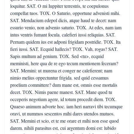
loquitur. SAT. O mi Iuppiter terrestris, te coepulonus
compellat tuos. TOX. O Saturio, opportune advenisti mihi.
SAT. Mendacium edepol dicis, atque haud te decet: nam
essurio venio, non advenio saturio. TOX. At edes, nam iam
intus ventris fumant focula. calefieri iussi reliquias. SAT.
Pernam quidem ius est adponi frigidam postridie. TOX. Ita
fieri iussi. SAT. Ecquid hallecis? TOX. Vah, rogas? SAT.
Sapis multum ad genium. TOX. Sed <tu>, ecquid
meministi, here qua de re ego tecum mentionem feceram?
SAT. Memini: ut murena et conger ne calefierent; nam
nimio melius oppectuntur frigida. sed quid cessamus
proelium committere? dum mane est, omnis esse mortalis
decet. TOX. Nimis paene manest. SAT. Mane quod tu
occeperis negotium agere, id totum procedit diem. TOX.
Quaeso animum advorte hoc. iam heri narravi tibi tecumque
oravi, ut nummos sescentos mihi dares utendos mutuos.
SAT. Memini et scio, et te me orare et mihi non esse quod
darem. nihili parasitus est, cui argentum domi est: lubido