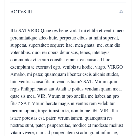
ACTVS III
15
III.i SATVRIO Quae res bene vortat mi et tibi et ventri meo
perennitatique adeo huic, perpetuo cibus ut mihi supersit,
suppetat, superstitet: sequere hac, mea gnata, me, cum dis
volentibus. quoi rei opera detur scis, tenes, intellegis;
communicavi tecum consilia omnia. ea causa ad hoc
exemplum te exornavi ego. venibis tu hodie, virgo. VIRGO
Amabo, mi pater, quamquam libenter escis alienis studes,
tuin ventris causa filiam vendas tuam? SAT. Mirum quin
regis Philippi causa aut Attali te potius vendam quam mea,
quae sis mea. VIR. Vtrum tu pro ancilla me habes an pro
filia? SAT. Vtrum hercle magis in ventris rem videbitur.
meum, opino, imperiumst in te, non in me tibi. VIR. Tua
istaec potestas est, pater. verum tamen, quamquam res
nostrae sunt, pater, pauperculae, modice et modeste meliust
vitam vivere; nam ad paupertatem si admigrant infamiae,