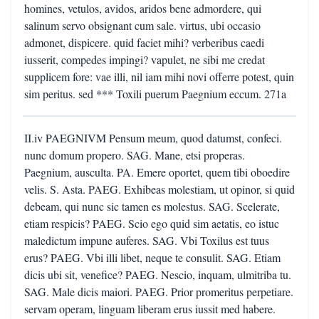
homines, vetulos, avidos, aridos bene admordere, qui
salinum servo obsignant cum sale. virtus, ubi occasio
admonet, dispicere. quid faciet mihi? verberibus caedi
iusserit, compedes impingi? vapulet, ne sibi me credat
supplicem fore: vae illi, nil iam mihi novi offerre potest, quin
sim peritus. sed *** Toxili puerum Paegnium eccum. 271a
II.iv PAEGNIVM Pensum meum, quod datumst, confeci.
nunc domum propero. SAG. Mane, etsi properas.
Paegnium, ausculta. PA. Emere oportet, quem tibi oboedire
velis. S. Asta. PAEG. Exhibeas molestiam, ut opinor, si quid
debeam, qui nunc sic tamen es molestus. SAG. Scelerate,
etiam respicis? PAEG. Scio ego quid sim aetatis, eo istuc
maledictum impune auferes. SAG. Vbi Toxilus est tuus
erus? PAEG. Vbi illi libet, neque te consulit. SAG. Etiam
dicis ubi sit, venefice? PAEG. Nescio, inquam, ulmitriba tu.
SAG. Male dicis maiori. PAEG. Prior promeritus perpetiare.
servam operam, linguam liberam erus iussit med habere.