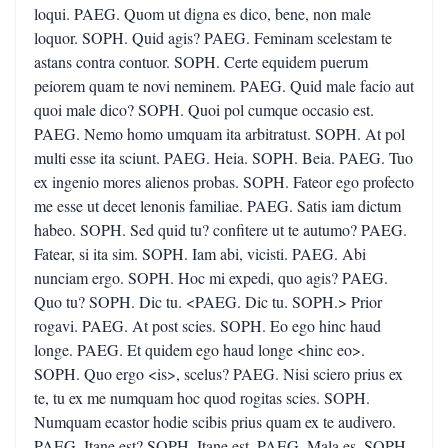
loqui. PAEG. Quom ut digna es dico, bene, non male
loquor. SOPH. Quid agis? PAEG. Feminam scelestam te
astans contra contuor. SOPH. Certe equidem puerum
peiorem quam te novi neminem. PAEG. Quid male facio aut
quoi male dico? SOPH. Quoi pol cumque occasio est.
PAEG. Nemo homo umquam ita arbitratust. SOPH. At pol
multi esse ita sciunt. PAEG. Heia. SOPH. Beia. PAEG. Tuo
ex ingenio mores alienos probas. SOPH. Fateor ego profecto
me esse ut decet lenonis familiae. PAEG. Satis iam dictum
habeo. SOPH. Sed quid tu? confitere ut te autumo? PAEG.
Fatear, si ita sim. SOPH. Iam abi, vicisti. PAEG. Abi
nunciam ergo. SOPH. Hoc mi expedi, quo agis? PAEG.
Quo tu? SOPH. Dic tu. <PAEG. Dic tu. SOPH.> Prior
rogavi. PAEG. At post scies. SOPH. Eo ego hinc haud
longe. PAEG. Et quidem ego haud longe <hinc eo>.
SOPH. Quo ergo <is>, scelus? PAEG. Nisi sciero prius ex
te, tu ex me numquam hoc quod rogitas scies. SOPH.
Numquam ecastor hodie scibis prius quam ex te audivero.
PAEG. Itane est? SOPH. Itane est. PAEG. Mala es. SOPH.