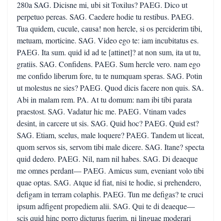
280a SAG. Dicisne mi, ubi sit Toxilus? PAEG. Dico ut
perpetuo pereas. SAG. Caedere hodie tu restibus. PAEG.
Tua quidem, cucule, causa! non hercle, si os perciderim tibi,
metuam, morticine. SAG. Video ego te: iam incubitatus es.
PAEG. Ita sum. quid id ad te [attinet]? at non sum, ita ut tu,
gratiis. SAG. Confidens. PAEG. Sum hercle vero. nam ego
me confido liberum fore, tu te numquam speras. SAG. Potin
ut molestus ne sies? PAEG. Quod dicis facere non quis. SA.
Abi in malam rem. PA. At tu domum: nam ibi tibi parata
praestost. SAG. Vadatur hic me. PAEG. Vtinam vades
desint, in carcere ut sis. SAG. Quid hoc? PAEG. Quid est?
SAG. Etiam, scelus, male loquere? PAEG. Tandem ut liceat,
quom servos sis, servom tibi male dicere. SAG. Itane? specta
quid dedero. PAEG. Nil, nam nil habes. SAG. Di deaeque
me omnes perdant— PAEG. Amicus sum, eveniant volo tibi
quae optas. SAG. Atque id fiat, nisi te hodie, si prehendero,
defigam in terram colaphis. PAEG. Tun me defigas? te cruci
ipsum adfigent propediem alii. SAG. Qui te di deaeque—
scis quid hinc porro dicturus fuerim, ni linguae moderari