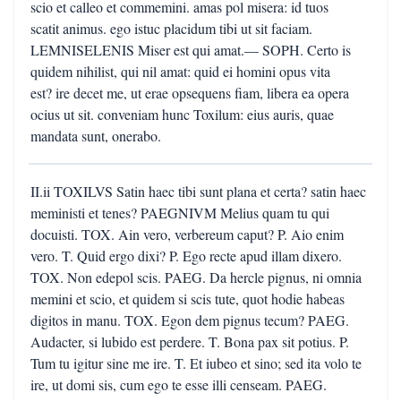
scio et calleo et commemini. amas pol misera: id tuos
scatit animus. ego istuc placidum tibi ut sit faciam.
LEMNISELENIS Miser est qui amat.— SOPH. Certo is
quidem nihilist, qui nil amat: quid ei homini opus vita
est? ire decet me, ut erae opsequens fiam, libera ea opera
ocius ut sit. conveniam hunc Toxilum: eius auris, quae
mandata sunt, onerabo.
II.ii TOXILVS Satin haec tibi sunt plana et certa? satin haec
meministi et tenes? PAEGNIVM Melius quam tu qui
docuisti. TOX. Ain vero, verbereum caput? P. Aio enim
vero. T. Quid ergo dixi? P. Ego recte apud illam dixero.
TOX. Non edepol scis. PAEG. Da hercle pignus, ni omnia
memini et scio, et quidem si scis tute, quot hodie habeas
digitos in manu. TOX. Egon dem pignus tecum? PAEG.
Audacter, si lubido est perdere. T. Bona pax sit potius. P.
Tum tu igitur sine me ire. T. Et iubeo et sino; sed ita volo te
ire, ut domi sis, cum ego te esse illi censeam. PAEG.