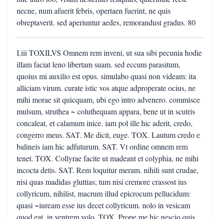
necne, num afuerit febris, opertaen fuerint, ne quis
obreptaverit. sed aperiuntur aedes, remorandust gradus. 80
I.iii TOXILVS Omnem rem inveni, ut sua sibi pecunia hodie
illam faciat leno libertam suam. sed eccum parasitum,
quoius mi auxilio est opus. simulabo quasi non videam: ita
alliciam virum. curate istic vos atque adproperate ocius, ne
mihi morae sit quicquam, ubi ego intro advenero. commisce
mulsum, struthea ~ coluthequam appara, bene ut in scutris
concaleat, et calamum inice. iam pol ille hic aderit, credo,
congerro meus. SAT. Me dicit, euge. TOX. Lautum credo e
balineis iam hic adfuturum. SAT. Vt ordine omnem rem
tenet. TOX. Collyrae facite ut madeant et colyphia, ne mihi
incocta detis. SAT. Rem loquitur meram. nihili sunt crudae,
nisi quas madidas gluttias; tum nisi cremore crassost ius
collyricum, nihilist, macrum illud epicrocum pellucidum:
quasi ~iuream esse ius decet collyricum. nolo in vesicam
quod eat, in ventrem volo. TOX. Prope me hic nescio quis