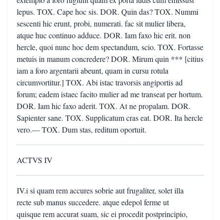
lepus. TOX. Cape hoc sis. DOR. Quin das? TOX. Nummi
sescenti hic erunt, probi, numerati. fac sit mulier libera,
atque huc continuo adduce. DOR. Iam faxo hic erit. non
hercle, quoi nunc hoc dem spectandum, scio. TOX. Fortasse
metuis in manum concredere? DOR. Mirum quin *** [citius
iam a foro argentarii abeunt, quam in cursu rotula
circumvortitur.] TOX. Abi istac travorsis angiportis ad
forum; eadem istaec facito mulier ad me transeat per hortum.
DOR. Iam hic faxo aderit. TOX. At ne propalam. DOR.
Sapienter sane. TOX. Supplicatum cras eat. DOR. Ita hercle
vero.— TOX. Dum stas, reditum oportuit.
ACTVS IV
IV.i si quam rem accures sobrie aut frugaliter, solet illa
recte sub manus succedere. atque edepol ferme ut
quisque rem accurat suam, sic ei procedit postprincipio,