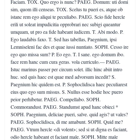
Faciam. TOX. Quo ergo is nunc? PAEG. Domum: uti domi
sim, quom illi censeas. TOX. Scelus tu pueri es, atque ob
istanc rem ego aliqui te peculiabo. PAEG. Scio fide hercle
erili ut soleat impudicitia opprobrari nec subigi queantur
umquam, ut pro ea fide habeant iudicem. T. Abi modo. P.
Ego laudabis faxo. T. Sed has tabellas, Paegnium, ipsi
Lemniseleni fac des et quae iussi nuntiato. SOPH. Cesso ire
ego quo missa sum? P. Eo ego. T. I sane. ego domum ibo.
face rem hanc cum cura geras. vola curriculo.— PAEG.
Istuc marinus passer per circum solet. illic hinc abiit intro
huc. sed quis haec est quae med advorsum incedit? S.
Paegnium hic quidem est. P. Sophoclidisca haec peculiarest
eius quo ego sum missus. S. Nullus esse hodie hoc puero
peior perhibetur. PAEG. Compellabo. SOPH.
Commorandust. PAEG. Standumst apud hanc obieci *
SOPH. Paegnium, deliciae pueri, salve. quid agis? ut vales?
PAEG. Sophoclidisca, di me amabunt. SOPH. Quid me?
PAEG. Vtrum hercle <di volent>; sed si ut digna es faciant,
odio hercle habeant et faciant male. SOPH. Mitte male