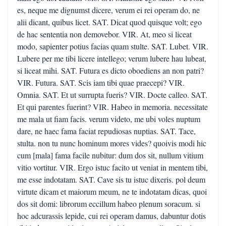
es, neque me dignumst dicere, verum ei rei operam do, ne
alii dicant, quibus licet. SAT. Dicat quod quisque volt; ego
de hac sententia non demovebor. VIR. At, meo si liceat
modo, sapienter potius facias quam stulte. SAT. Lubet. VIR.
Lubere per me tibi licere intellego; verum lubere hau lubeat,
si liceat mihi. SAT. Futura es dicto oboediens an non patri?
VIR. Futura. SAT. Scis iam tibi quae praecepi? VIR.
Omnia. SAT. Et ut surrupta fueris? VIR. Docte calleo. SAT.
Et qui parentes fuerint? VIR. Habeo in memoria. necessitate
me mala ut fiam facis. verum videto, me ubi voles nuptum
dare, ne haec fama faciat repudiosas nuptias. SAT. Tace,
stulta. non tu nunc hominum mores vides? quoivis modi hic
cum [mala] fama facile nubitur: dum dos sit, nullum vitium
vitio vortitur. VIR. Ergo istuc facito ut veniat in mentem tibi,
me esse indotatam. SAT. Cave sis tu istuc dixeris. pol deum
virtute dicam et maiorum meum, ne te indotatam dicas, quoi
dos sit domi: librorum eccillum habeo plenum soracum. si
hoc adcurassis lepide, cui rei operam damus, dabuntur dotis