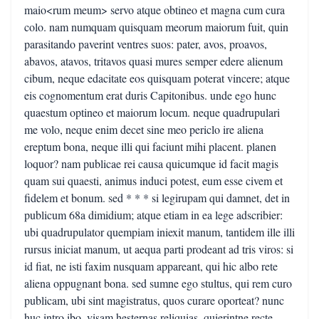
maio<rum meum> servo atque obtineo et magna cum cura
colo. nam numquam quisquam meorum maiorum fuit, quin
parasitando paverint ventres suos: pater, avos, proavos,
abavos, atavos, tritavos quasi mures semper edere alienum
cibum, neque edacitate eos quisquam poterat vincere; atque
eis cognomentum erat duris Capitonibus. unde ego hunc
quaestum optineo et maiorum locum. neque quadrupulari
me volo, neque enim decet sine meo periclo ire aliena
ereptum bona, neque illi qui faciunt mihi placent. planen
loquor? nam publicae rei causa quicumque id facit magis
quam sui quaesti, animus induci potest, eum esse civem et
fidelem et bonum. sed * * * si legirupam qui damnet, det in
publicum 68a dimidium; atque etiam in ea lege adscribier:
ubi quadrupulator quempiam iniexit manum, tantidem ille illi
rursus iniciat manum, ut aequa parti prodeant ad tris viros: si
id fiat, ne isti faxim nusquam appareant, qui hic albo rete
aliena oppugnant bona. sed sumne ego stultus, qui rem curo
publicam, ubi sint magistratus, quos curare oporteat? nunc
huc intro ibo, visam hesternas reliquias, quierintne recte