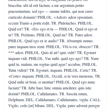
bracchia. ubi id erit factum, a me argentum petito
praesentarium. sed ego — sumne infelix, qui non curro
curriculo domum? PHILOL. <Adest> adest opsonium.
eccum Tranio a portu redit. TR. Philolaches. PHILOL.
Quid est? TR. <Et> ego et tu — PHILOL. Quid et ego et
tu? TR. Periimus. PHILOL. Quid ita? TR. Pater adest.
PHILOL. Quid ego ex te audio? TR. Absumpti sumus.
pater inquam tuos venit. PHILOL. Vbi is est, obsecro? TR.
*** adest. PHILOL. Quis id ait? quis vidit? TR. Egomet
inquam vidi. PHILOL. Vae mihi. quid ego ago? TR. Nam
quid tu, malum, me rogitas quid agas? accubas. PHILOL.
Tutin vidisti? TR. Egomet, inquam. PHILOL. Certe? TR.
<Certe> inquam. PHILOL. Occidi, si tu vera memoras. TR.
Quid mihi sit boni, si mentiar? PHILOL. Quid ego nunc
faciam? TR. Iube haec hinc omnia amolirier. quis istic
dormit? PHILOL. Callidamates. TR. Suscita istum,
Delphium. DEL. Callidamates, Callidamates, vigila. CALL.
Vigilo, cedo [ut] bibam. DEL. Vigila. pater advenit peregre