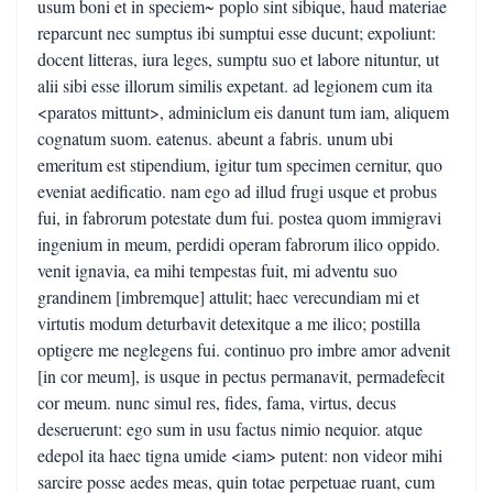
usum boni et in speciem~ poplo sint sibique, haud materiae
reparcunt nec sumptus ibi sumptui esse ducunt; expoliunt:
docent litteras, iura leges, sumptu suo et labore nituntur, ut
alii sibi esse illorum similis expetant. ad legionem cum ita
<paratos mittunt>, adminiclum eis danunt tum iam, aliquem
cognatum suom. eatenus. abeunt a fabris. unum ubi
emeritum est stipendium, igitur tum specimen cernitur, quo
eveniat aedificatio. nam ego ad illud frugi usque et probus
fui, in fabrorum potestate dum fui. postea quom immigravi
ingenium in meum, perdidi operam fabrorum ilico oppido.
venit ignavia, ea mihi tempestas fuit, mi adventu suo
grandinem [imbremque] attulit; haec verecundiam mi et
virtutis modum deturbavit detexitque a me ilico; postilla
optigere me neglegens fui. continuo pro imbre amor advenit
[in cor meum], is usque in pectus permanavit, permadefecit
cor meum. nunc simul res, fides, fama, virtus, decus
deseruerunt: ego sum in usu factus nimio nequior. atque
edepol ita haec tigna umide <iam> putent: non videor mihi
sarcire posse aedes meas, quin totae perpetuae ruant, cum