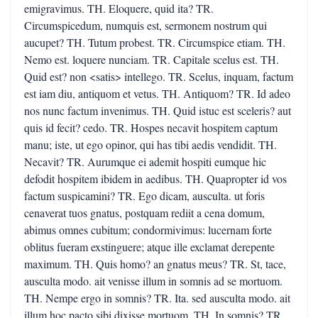
emigravimus. TH. Eloquere, quid ita? TR.
Circumspicedum, numquis est, sermonem nostrum qui
aucupet? TH. Tutum probest. TR. Circumspice etiam. TH.
Nemo est. loquere nunciam. TR. Capitale scelus est. TH.
Quid est? non <satis> intellego. TR. Scelus, inquam, factum
est iam diu, antiquom et vetus. TH. Antiquom? TR. Id adeo
nos nunc factum invenimus. TH. Quid istuc est sceleris? aut
quis id fecit? cedo. TR. Hospes necavit hospitem captum
manu; iste, ut ego opinor, qui has tibi aedis vendidit. TH.
Necavit? TR. Aurumque ei ademit hospiti eumque hic
defodit hospitem ibidem in aedibus. TH. Quapropter id vos
factum suspicamini? TR. Ego dicam, ausculta. ut foris
cenaverat tuos gnatus, postquam rediit a cena domum,
abimus omnes cubitum; condormivimus: lucernam forte
oblitus fueram exstinguere; atque ille exclamat derepente
maximum. TH. Quis homo? an gnatus meus? TR. St, tace,
ausculta modo. ait venisse illum in somnis ad se mortuom.
TH. Nempe ergo in somnis? TR. Ita. sed ausculta modo. ait
illum hoc pacto sibi dixisse mortuom. TH. In somnis? TR.