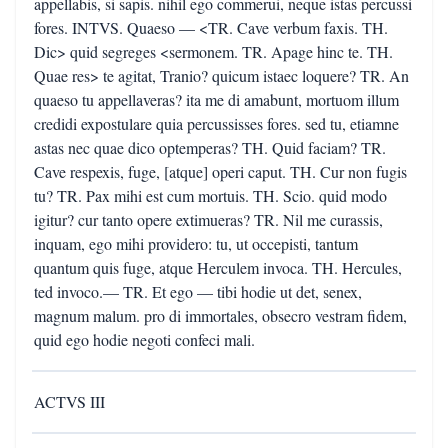
appellabis, si sapis. nihil ego commerui, neque istas percussi
fores. INTVS. Quaeso — <TR. Cave verbum faxis. TH.
Dic> quid segreges <sermonem. TR. Apage hinc te. TH.
Quae res> te agitat, Tranio? quicum istaec loquere? TR. An
quaeso tu appellaveras? ita me di amabunt, mortuom illum
credidi expostulare quia percussisses fores. sed tu, etiamne
astas nec quae dico optemperas? TH. Quid faciam? TR.
Cave respexis, fuge, [atque] operi caput. TH. Cur non fugis
tu? TR. Pax mihi est cum mortuis. TH. Scio. quid modo
igitur? cur tanto opere extimueras? TR. Nil me curassis,
inquam, ego mihi providero: tu, ut occepisti, tantum
quantum quis fuge, atque Herculem invoca. TH. Hercules,
ted invoco.— TR. Et ego — tibi hodie ut det, senex,
magnum malum. pro di immortales, obsecro vestram fidem,
quid ego hodie negoti confeci mali.
ACTVS III