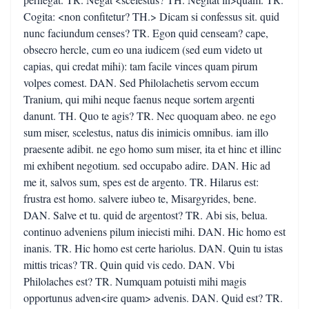
Cogita: <non confitetur? TH.> Dicam si confessus sit. quid
nunc faciundum censes? TR. Egon quid censeam? cape,
obsecro hercle, cum eo una iudicem (sed eum videto ut
capias, qui credat mihi): tam facile vinces quam pirum
volpes comest. DAN. Sed Philolachetis servom eccum
Tranium, qui mihi neque faenus neque sortem argenti
danunt. TH. Quo te agis? TR. Nec quoquam abeo. ne ego
sum miser, scelestus, natus dis inimicis omnibus. iam illo
praesente adibit. ne ego homo sum miser, ita et hinc et illinc
mi exhibent negotium. sed occupabo adire. DAN. Hic ad
me it, salvos sum, spes est de argento. TR. Hilarus est:
frustra est homo. salvere iubeo te, Misargyrides, bene.
DAN. Salve et tu. quid de argentost? TR. Abi sis, belua.
continuo adveniens pilum iniecisti mihi. DAN. Hic homo est
inanis. TR. Hic homo est certe hariolus. DAN. Quin tu istas
mittis tricas? TR. Quin quid vis cedo. DAN. Vbi
Philolaches est? TR. Numquam potuisti mihi magis
opportunus adven<ire quam> advenis. DAN. Quid est? TR.