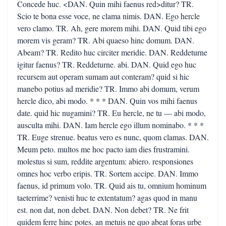
Concede huc. <DAN. Quin mihi faenus red>ditur? TR.
Scio te bona esse voce, ne clama nimis. DAN. Ego hercle
vero clamo. TR. Ah, gere morem mihi. DAN. Quid tibi ego
morem vis geram? TR. Abi quaeso hinc domum. DAN.
Abeam? TR. Redito huc circiter meridie. DAN. Reddeturne
igitur faenus? TR. Reddeturne. abi. DAN. Quid ego huc
recursem aut operam sumam aut conteram? quid si hic
manebo potius ad meridie? TR. Immo abi domum, verum
hercle dico, abi modo. * * * DAN. Quin vos mihi faenus
date. quid hic nugamini? TR. Eu hercle, ne tu — abi modo,
ausculta mihi. DAN. Iam hercle ego illum nominabo. * * *
TR. Euge strenue. beatus vero es nunc, quom clamas. DAN.
Meum peto. multos me hoc pacto iam dies frustramini.
molestus si sum, reddite argentum: abiero. responsiones
omnes hoc verbo eripis. TR. Sortem accipe. DAN. Immo
faenus, id primum volo. TR. Quid ais tu, omnium hominum
taeterrime? venisti huc te extentatum? agas quod in manu
est. non dat, non debet. DAN. Non debet? TR. Ne frit
quidem ferre hinc potes. an metuis ne quo abeat foras urbe