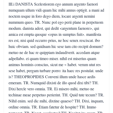
III.i DANISTA Scelestiorem ego annum argento faenori
numquam ullum vidi quam hic mihi annus optigit. a mani ad
noctem usque in foro dego diem, locare argenti nemini
nummum queo. TR. Nunc pol ego perii plane in perpetuom
modum. danista adest, qui dedit <argentum faenore>, qui
amica est empta quoque <opus in sumptus fuit>. manifesta
res est, nisi quid occurro prius, ne hoc senex resciscat. ibo
huic obviam. sed quidnam hic sese tam cito recipit domum?
metuo ne de hac re quippiam indaudiverit. accedam atque
adpellabo. ei quam timeo miser. nihil est miserius quam
animus hominis conscius, sicut me ~ habet. verum utut res
sese habet, pergam turbare porro: ita haec res postulat. unde
is? THEOPROPIDES Conveni illum unde hasce aedis
emeram. TR. Numquid dixisti de illo quod dixi tibi? TH.
Dixi hercle vero omnia. TR. Ei misero mihi, metuo ne
techinae meae perpetuo perierint. TH. Quid tute tecum? TR.
Nihil enim. sed dic mihi, dixtine quaeso? TH. Dixi, inquam,
ordine omnia. TR. Etiam fatetur de hospite? TH. Immo
pernegat. TR. Negat <scelestus? TH. Negitat in>quam. TR.