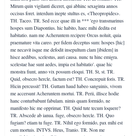
Mirum quin vigilanti diceret, qui abhinc sexaginta annos
occisus foret. interdum inepte stultus es, <Theopropides>.
TH. Taceo. TR. Sed ecce quae illi in *** 'ego transmarinus
hospes sum Diapontius. hic habito, haec mihi dedita est
habitatio. nam me Acheruntem recipere Orcus noluit, quia
praemature vita careo. per fidem deceptus sum: hospes [hic]
me necavit isque me defodit insepultum clam [ibidem] in
hisce aedibus, scelestus, auri causa. nunc tu hinc emigra.
scelestae hae sunt aedes, impia est habitatio'. quae hic
monstra fiunt, anno vix possum eloqui. TH. St, st. TR.
Quid, obsecro hercle, factum est? TH. Concrepuit foris. TR.
Hicin percussit! TH. Guttam haud habeo sanguinis, vivom
me accersunt Acheruntem mortui. TR. Perii, illisce hodie
hanc conturbabunt fabulam. nimis quam formido, ne
manifesto hic me opprimat. TH. Quid tute tecum loquere?
TR. Abscede ab ianua. fuge, obsecro hercle. TH. Quo
fugiam? etiam tu fuge. TR. Nihil ego formido, pax mihi est
cum mortuis. INTVS. Heus, Tranio. TR. Non me