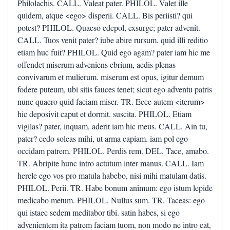
Philolachis. CALL. Valeat pater. PHILOL. Valet ille
quidem, atque <ego> disperii. CALL. Bis periisti? qui
potest? PHILOL. Quaeso edepol, exsurge; pater advenit.
CALL. Tuos venit pater? iube abire rursum. quid illi reditio
etiam huc fuit? PHILOL. Quid ego agam? pater iam hic me
offendet miserum adveniens ebrium, aedis plenas
convivarum et mulierum. miserum est opus, igitur demum
fodere puteum, ubi sitis fauces tenet; sicut ego adventu patris
nunc quaero quid faciam miser. TR. Ecce autem <iterum>
hic deposivit caput et dormit. suscita. PHILOL. Etiam
vigilas? pater, inquam, aderit iam hic meus. CALL. Ain tu,
pater? cedo soleas mihi, ut arma capiam. iam pol ego
occidam patrem. PHILOL. Perdis rem. DEL. Tace, amabo.
TR. Abripite hunc intro actutum inter manus. CALL. Iam
hercle ego vos pro matula habebo, nisi mihi matulam datis.
PHILOL. Perii. TR. Habe bonum animum: ego istum lepide
medicabo metum. PHILOL. Nullus sum. TR. Taceas: ego
qui istaec sedem meditabor tibi. satin habes, si ego
advenientem ita patrem faciam tuom, non modo ne intro eat,