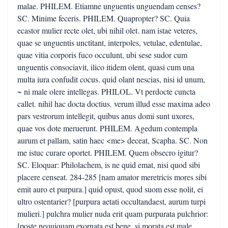
malae. PHILEM. Etiamne unguentis unguendam censes?
SC. Minime feceris. PHILEM. Quapropter? SC. Quia
ecastor mulier recte olet, ubi nihil olet. nam istae veteres,
quae se unguentis unctitant, interpoles, vetulae, edentulae,
quae vitia corporis fuco occulunt, ubi sese sudor cum
unguentis consociavit, ilico itidem olent, quasi cum una
multa iura confudit cocus. quid olant nescias, nisi id unum,
~ ni male olere intellegas. PHILOL. Vt perdocte cuncta
callet. nihil hac docta doctius. verum illud esse maxima adeo
pars vestrorum intellegit, quibus anus domi sunt uxores,
quae vos dote meruerunt. PHILEM. Agedum contempla
aurum et pallam, satin haec <me> deceat, Scapha. SC. Non
me istuc curare oportet. PHILEM. Quem obsecro igitur?
SC. Eloquar: Philolachem, is ne quid emat, nisi quod sibi
placere censeat. 284-285 [nam amator meretricis mores sibi
emit auro et purpura.] quid opust, quod suom esse nolit, ei
ultro ostentarier? [purpura aetati occultandaest, aurum turpi
mulieri.] pulchra mulier nuda erit quam purpurata pulchrior:
[poste nequiquam exornata est bene, si morata est male.