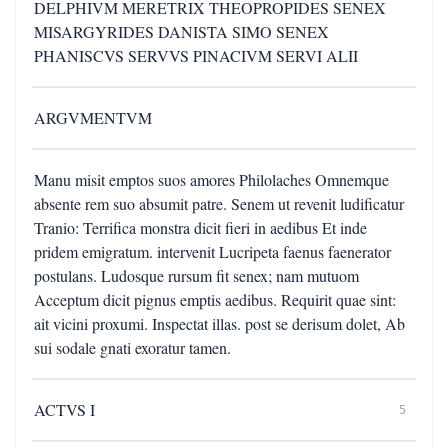
DELPHIVM MERETRIX THEOPROPIDES SENEX
MISARGYRIDES DANISTA SIMO SENEX
PHANISCVS SERVVS PINACIVM SERVI ALII
ARGVMENTVM
Manu misit emptos suos amores Philolaches Omnemque
absente rem suo absumit patre. Senem ut revenit ludificatur
Tranio: Terrifica monstra dicit fieri in aedibus Et inde
pridem emigratum. intervenit Lucripeta faenus faenerator
postulans. Ludosque rursum fit senex; nam mutuom
Acceptum dicit pignus emptis aedibus. Requirit quae sint:
ait vicini proxumi. Inspectat illas. post se derisum dolet, Ab
sui sodale gnati exoratur tamen.
ACTVS I
5