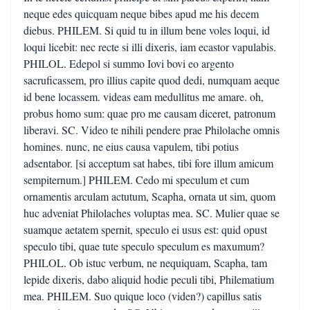
neque edes quicquam neque bibes apud me his decem
diebus. PHILEM. Si quid tu in illum bene voles loqui, id
loqui licebit: nec recte si illi dixeris, iam ecastor vapulabis.
PHILOL. Edepol si summo Iovi bovi eo argento
sacruficassem, pro illius capite quod dedi, numquam aeque
id bene locassem. videas eam medullitus me amare. oh,
probus homo sum: quae pro me causam diceret, patronum
liberavi. SC. Video te nihili pendere prae Philolache omnis
homines. nunc, ne eius causa vapulem, tibi potius
adsentabor. [si acceptum sat habes, tibi fore illum amicum
sempiternum.] PHILEM. Cedo mi speculum et cum
ornamentis arculam actutum, Scapha, ornata ut sim, quom
huc adveniat Philolaches voluptas mea. SC. Mulier quae se
suamque aetatem spernit, speculo ei usus est: quid opust
speculo tibi, quae tute speculo speculum es maxumum?
PHILOL. Ob istuc verbum, ne nequiquam, Scapha, tam
lepide dixeris, dabo aliquid hodie peculi tibi, Philematium
mea. PHILEM. Suo quique loco (viden?) capillus satis