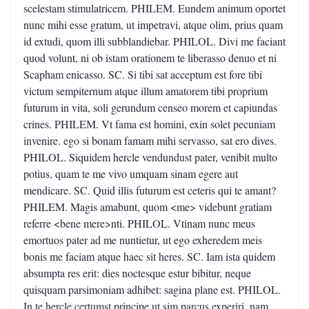
scelestam stimulatricem. PHILEM. Eundem animum oportet
nunc mihi esse gratum, ut impetravi, atque olim, prius quam
id extudi, quom illi subblandiebar. PHILOL. Divi me faciant
quod volunt, ni ob istam orationem te liberasso denuo et ni
Scapham enicasso. SC. Si tibi sat acceptum est fore tibi
victum sempiternum atque illum amatorem tibi proprium
futurum in vita, soli gerundum censeo morem et capiundas
crines. PHILEM. Vt fama est homini, exin solet pecuniam
invenire. ego si bonam famam mihi servasso, sat ero dives.
PHILOL. Siquidem hercle vendundust pater, venibit multo
potius, quam te me vivo umquam sinam egere aut
mendicare. SC. Quid illis futurum est ceteris qui te amant?
PHILEM. Magis amabunt, quom <me> videbunt gratiam
referre <bene mere>nti. PHILOL. Vtinam nunc meus
emortuos pater ad me nuntietur, ut ego exheredem meis
bonis me faciam atque haec sit heres. SC. Iam ista quidem
absumpta res erit: dies noctesque estur bibitur, neque
quisquam parsimoniam adhibet: sagina plane est. PHILOL.
In te hercle certumst principe ut sim parcus experiri, nam