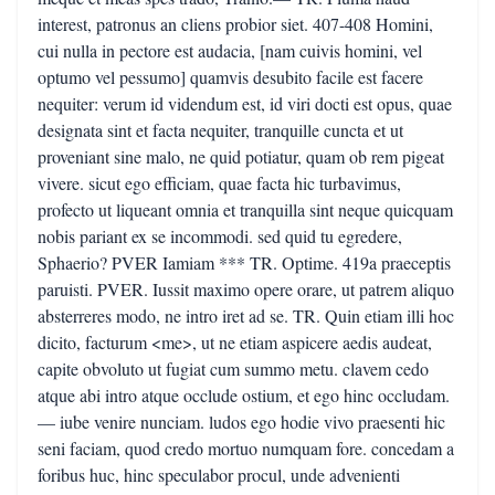
interest, patronus an cliens probior siet. 407-408 Homini,
cui nulla in pectore est audacia, [nam cuivis homini, vel
optumo vel pessumo] quamvis desubito facile est facere
nequiter: verum id videndum est, id viri docti est opus, quae
designata sint et facta nequiter, tranquille cuncta et ut
proveniant sine malo, ne quid potiatur, quam ob rem pigeat
vivere. sicut ego efficiam, quae facta hic turbavimus,
profecto ut liqueant omnia et tranquilla sint neque quicquam
nobis pariant ex se incommodi. sed quid tu egredere,
Sphaerio? PVER Iamiam *** TR. Optime. 419a praeceptis
paruisti. PVER. Iussit maximo opere orare, ut patrem aliquo
absterreres modo, ne intro iret ad se. TR. Quin etiam illi hoc
dicito, facturum <me>, ut ne etiam aspicere aedis audeat,
capite obvoluto ut fugiat cum summo metu. clavem cedo
atque abi intro atque occlude ostium, et ego hinc occludam.
— iube venire nunciam. ludos ego hodie vivo praesenti hic
seni faciam, quod credo mortuo numquam fore. concedam a
foribus huc, hinc speculabor procul, unde advenienti