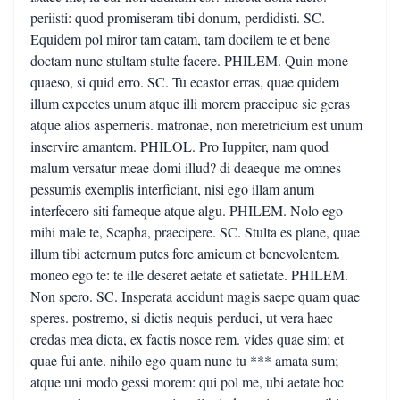
periisti: quod promiseram tibi donum, perdidisti. SC.
Equidem pol miror tam catam, tam docilem te et bene
doctam nunc stultam stulte facere. PHILEM. Quin mone
quaeso, si quid erro. SC. Tu ecastor erras, quae quidem
illum expectes unum atque illi morem praecipue sic geras
atque alios asperneris. matronae, non meretricium est unum
inservire amantem. PHILOL. Pro Iuppiter, nam quod
malum versatur meae domi illud? di deaeque me omnes
pessumis exemplis interficiant, nisi ego illam anum
interfecero siti fameque atque algu. PHILEM. Nolo ego
mihi male te, Scapha, praecipere. SC. Stulta es plane, quae
illum tibi aeternum putes fore amicum et benevolentem.
moneo ego te: te ille deseret aetate et satietate. PHILEM.
Non spero. SC. Insperata accidunt magis saepe quam quae
speres. postremo, si dictis nequis perduci, ut vera haec
credas mea dicta, ex factis nosce rem. vides quae sim; et
quae fui ante. nihilo ego quam nunc tu *** amata sum;
atque uni modo gessi morem: qui pol me, ubi aetate hoc