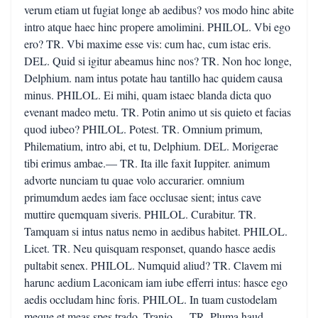
verum etiam ut fugiat longe ab aedibus? vos modo hinc abite
intro atque haec hinc propere amolimini. PHILOL. Vbi ego
ero? TR. Vbi maxime esse vis: cum hac, cum istac eris.
DEL. Quid si igitur abeamus hinc nos? TR. Non hoc longe,
Delphium. nam intus potate hau tantillo hac quidem causa
minus. PHILOL. Ei mihi, quam istaec blanda dicta quo
evenant madeo metu. TR. Potin animo ut sis quieto et facias
quod iubeo? PHILOL. Potest. TR. Omnium primum,
Philematium, intro abi, et tu, Delphium. DEL. Morigerae
tibi erimus ambae.— TR. Ita ille faxit Iuppiter. animum
advorte nunciam tu quae volo accurarier. omnium
primumdum aedes iam face occlusae sient; intus cave
muttire quemquam siveris. PHILOL. Curabitur. TR.
Tamquam si intus natus nemo in aedibus habitet. PHILOL.
Licet. TR. Neu quisquam responset, quando hasce aedis
pultabit senex. PHILOL. Numquid aliud? TR. Clavem mi
harunc aedium Laconicam iam iube efferri intus: hasce ego
aedis occludam hinc foris. PHILOL. In tuam custodelam
meque et meas spes trado, Tranio.— TR. Pluma haud