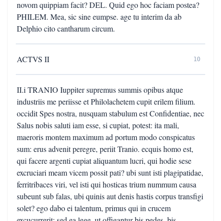
novom quippiam facit? DEL. Quid ego hoc faciam postea?
PHILEM. Mea, sic sine eumpse. age tu interim da ab
Delphio cito cantharum circum.
ACTVS II
10
II.i TRANIO Iuppiter supremus summis opibus atque
industriis me periisse et Philolachetem cupit erilem filium.
occidit Spes nostra, nusquam stabulum est Confidentiae, nec
Salus nobis saluti iam esse, si cupiat, potest: ita mali,
maeroris montem maximum ad portum modo conspicatus
sum: erus advenit peregre, periit Tranio. ecquis homo est,
qui facere argenti cupiat aliquantum lucri, qui hodie sese
excruciari meam vicem possit pati? ubi sunt isti plagipatidae,
ferritribaces viri, vel isti qui hosticas trium nummum causa
subeunt sub falas, ubi quinis aut denis hastis corpus transfigi
solet? ego dabo ei talentum, primus qui in crucem
excucurrerit; sed ea lege, ut offigantur bis pedes, bis