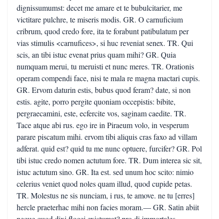
dignissumumst: decet me amare et te bubulcitarier, me
victitare pulchre, te miseris modis. GR. O carnuficium
cribrum, quod credo fore, ita te forabunt patibulatum per
vias stimulis <carnufices>, si huc reveniat senex. TR. Qui
scis, an tibi istuc evenat prius quam mihi? GR. Quia
numquam merui, tu meruisti et nunc meres. TR. Orationis
operam compendi face, nisi te mala re magna mactari cupis.
GR. Ervom daturin estis, bubus quod feram? date, si non
estis. agite, porro pergite quoniam occepistis: bibite,
pergraecamini, este, ecfercite vos, saginam caedite. TR.
Tace atque abi rus. ego ire in Piraeum volo, in vesperum
parare piscatum mihi. ervom tibi aliquis cras faxo ad villam
adferat. quid est? quid tu me nunc optuere, furcifer? GR. Pol
tibi istuc credo nomen actutum fore. TR. Dum interea sic sit,
istuc actutum sino. GR. Ita est. sed unum hoc scito: nimio
celerius veniet quod noles quam illud, quod cupide petas.
TR. Molestus ne sis nunciam, i rus, te amove. ne tu [erres]
hercle praeterhac mihi non facies moram.— GR. Satin abiit
neque quod dixi flocci existumat? pro di immortales,