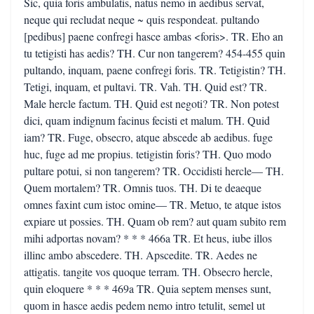
Sic, quia foris ambulatis, natus nemo in aedibus servat,
neque qui recludat neque ~ quis respondeat. pultando
[pedibus] paene confregi hasce ambas <foris>. TR. Eho an
tu tetigisti has aedis? TH. Cur non tangerem? 454-455 quin
pultando, inquam, paene confregi foris. TR. Tetigistin? TH.
Tetigi, inquam, et pultavi. TR. Vah. TH. Quid est? TR.
Male hercle factum. TH. Quid est negoti? TR. Non potest
dici, quam indignum facinus fecisti et malum. TH. Quid
iam? TR. Fuge, obsecro, atque abscede ab aedibus. fuge
huc, fuge ad me propius. tetigistin foris? TH. Quo modo
pultare potui, si non tangerem? TR. Occidisti hercle— TH.
Quem mortalem? TR. Omnis tuos. TH. Di te deaeque
omnes faxint cum istoc omine— TR. Metuo, te atque istos
expiare ut possies. TH. Quam ob rem? aut quam subito rem
mihi adportas novam? * * * 466a TR. Et heus, iube illos
illinc ambo abscedere. TH. Apscedite. TR. Aedes ne
attigatis. tangite vos quoque terram. TH. Obsecro hercle,
quin eloquere * * * 469a TR. Quia septem menses sunt,
quom in hasce aedis pedem nemo intro tetulit, semel ut