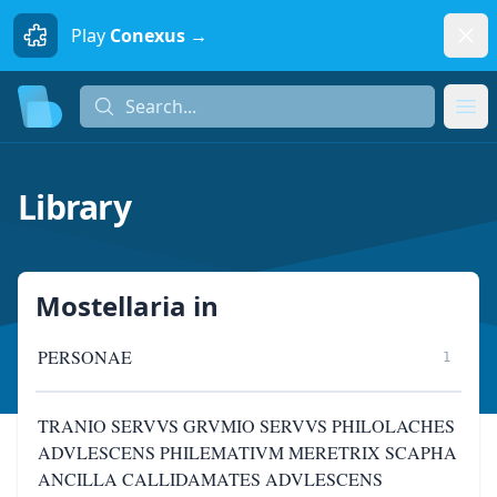
Dism
Play
Conexus →
Search...
Search...
Ope
Library
Mostellaria
in
PERSONAE
1
TRANIO SERVVS GRVMIO SERVVS PHILOLACHES
ADVLESCENS PHILEMATIVM MERETRIX SCAPHA
ANCILLA CALLIDAMATES ADVLESCENS