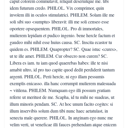
caput colorem commutavit, reliquit deseruitque me. tibi
idem futurum credo. PHILOL. Vix comprimor, quin
involem illi in oculos stimulatrici. PHILEM. Solam ille me
soli sibi suo <sumptu> liberavit: illi me soli censeo esse
oportere opsequentem. PHILOL. Pro di immortales,
mulierem lepidam et pudico ingenio. bene hercle factum et
gaudeo mihi nihil esse huius causa. SC. Inscita ecastor tu
quidem es. PHILEM. Quapropter? SC. Quae istuc <cures>,
ut te ille amet. PHILEM. Cur obsecro non curem? SC.
Libera es iam. tu iam quod quaerebas habes: ille te nisi
amabit ultro, id pro tuo capite quod dedit perdiderit tantum
argenti. PHILOL. Perii hercle, ni ego illam pessumis
exemplis enicasso. illa hanc corrumpit mulierem malesuada
~ vitilena. PHILEM. Numquam ego illi possum gratiam
referre ut meritust de me. Scapha, id tu mihi ne suadeas, ut
illum minoris pendam. SC. At hoc unum facito cogites: si
illum inservibis solum dum tibi nunc haec aetatulast, in
senecta male querere. PHILOL. In anginam ego nunc me
velim verti, ut veneficae illi fauces prehendam atque enicem