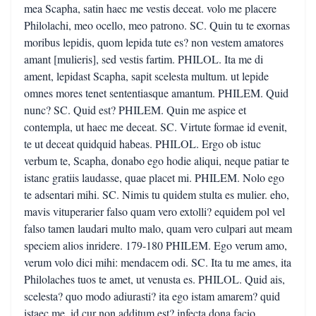
mea Scapha, satin haec me vestis deceat. volo me placere
Philolachi, meo ocello, meo patrono. SC. Quin tu te exornas
moribus lepidis, quom lepida tute es? non vestem amatores
amant [mulieris], sed vestis fartim. PHILOL. Ita me di
ament, lepidast Scapha, sapit scelesta multum. ut lepide
omnes mores tenet sententiasque amantum. PHILEM. Quid
nunc? SC. Quid est? PHILEM. Quin me aspice et
contempla, ut haec me deceat. SC. Virtute formae id evenit,
te ut deceat quidquid habeas. PHILOL. Ergo ob istuc
verbum te, Scapha, donabo ego hodie aliqui, neque patiar te
istanc gratiis laudasse, quae placet mi. PHILEM. Nolo ego
te adsentari mihi. SC. Nimis tu quidem stulta es mulier. eho,
mavis vituperarier falso quam vero extolli? equidem pol vel
falso tamen laudari multo malo, quam vero culpari aut meam
speciem alios inridere. 179-180 PHILEM. Ego verum amo,
verum volo dici mihi: mendacem odi. SC. Ita tu me ames, ita
Philolaches tuos te amet, ut venusta es. PHILOL. Quid ais,
scelesta? quo modo adiurasti? ita ego istam amarem? quid
istaec me, id cur non additum est? infecta dona facio.