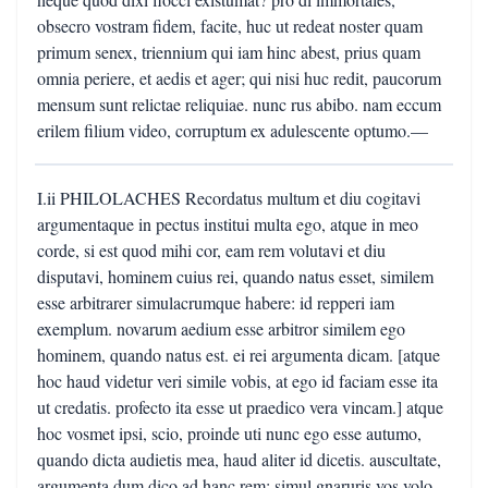
obsecro vostram fidem, facite, huc ut redeat noster quam
primum senex, triennium qui iam hinc abest, prius quam
omnia periere, et aedis et ager; qui nisi huc redit, paucorum
mensum sunt relictae reliquiae. nunc rus abibo. nam eccum
erilem filium video, corruptum ex adulescente optumo.—
I.ii PHILOLACHES Recordatus multum et diu cogitavi
argumentaque in pectus institui multa ego, atque in meo
corde, si est quod mihi cor, eam rem volutavi et diu
disputavi, hominem cuius rei, quando natus esset, similem
esse arbitrarer simulacrumque habere: id repperi iam
exemplum. novarum aedium esse arbitror similem ego
hominem, quando natus est. ei rei argumenta dicam. [atque
hoc haud videtur veri simile vobis, at ego id faciam esse ita
ut credatis. profecto ita esse ut praedico vera vincam.] atque
hoc vosmet ipsi, scio, proinde uti nunc ego esse autumo,
quando dicta audietis mea, haud aliter id dicetis. auscultate,
argumenta dum dico ad hanc rem: simul gnaruris vos volo