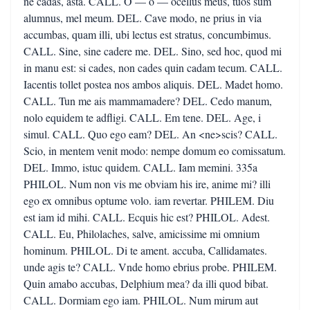
ne cadas, asta. CALL. O — o — ocellus meus, tuos sum
alumnus, mel meum. DEL. Cave modo, ne prius in via
accumbas, quam illi, ubi lectus est stratus, concumbimus.
CALL. Sine, sine cadere me. DEL. Sino, sed hoc, quod mi
in manu est: si cades, non cades quin cadam tecum. CALL.
Iacentis tollet postea nos ambos aliquis. DEL. Madet homo.
CALL. Tun me ais mammamadere? DEL. Cedo manum,
nolo equidem te adfligi. CALL. Em tene. DEL. Age, i
simul. CALL. Quo ego eam? DEL. An <ne>scis? CALL.
Scio, in mentem venit modo: nempe domum eo comissatum.
DEL. Immo, istuc quidem. CALL. Iam memini. 335a
PHILOL. Num non vis me obviam his ire, anime mi? illi
ego ex omnibus optume volo. iam revertar. PHILEM. Diu
est iam id mihi. CALL. Ecquis hic est? PHILOL. Adest.
CALL. Eu, Philolaches, salve, amicissime mi omnium
hominum. PHILOL. Di te ament. accuba, Callidamates.
unde agis te? CALL. Vnde homo ebrius probe. PHILEM.
Quin amabo accubas, Delphium mea? da illi quod bibat.
CALL. Dormiam ego iam. PHILOL. Num mirum aut