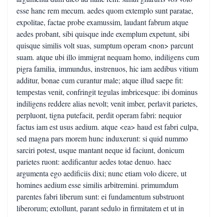
esse hanc rem mecum. aedes quom extemplo sunt paratae,
expolitae, factae probe examussim, laudant fabrum atque
aedes probant, sibi quisque inde exemplum expetunt, sibi
quisque similis volt suas, sumptum operam <non> parcunt
suam. atque ubi illo immigrat nequam homo, indiligens cum
pigra familia, immundus, instrenuos, hic iam aedibus vitium
additur, bonae cum curantur male; atque illud saepe fit:
tempestas venit, confringit tegulas imbricesque: ibi dominus
indiligens reddere alias nevolt; venit imber, perlavit parietes,
perpluont, tigna putefacit, perdit operam fabri: nequior
factus iam est usus aedium. atque <ea> haud est fabri culpa,
sed magna pars morem hunc induxerunt: si quid nummo
sarciri potest, usque mantant neque id faciunt, donicum
parietes ruont: aedificantur aedes totae denuo. haec
argumenta ego aedificiis dixi; nunc etiam volo dicere, ut
homines aedium esse similis arbitremini. primumdum
parentes fabri liberum sunt: ei fundamentum substruont
liberorum; extollunt, parant sedulo in firmitatem et ut in