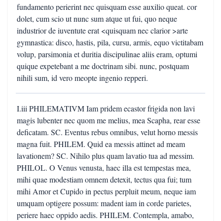
fundamento perierint nec quisquam esse auxilio queat. cor
dolet, cum scio ut nunc sum atque ut fui, quo neque
industrior de iuventute erat <quisquam nec clarior >arte
gymnastica: disco, hastis, pila, cursu, armis, equo victitabam
volup, parsimonia et duritia discipulinae aliis eram, optumi
quique expetebant a me doctrinam sibi. nunc, postquam
nihili sum, id vero meopte ingenio repperi.
I.iii PHILEMATIVM Iam pridem ecastor frigida non lavi
magis lubenter nec quom me melius, mea Scapha, rear esse
deficatam. SC. Eventus rebus omnibus, velut horno messis
magna fuit. PHILEM. Quid ea messis attinet ad meam
lavationem? SC. Nihilo plus quam lavatio tua ad messim.
PHILOL. O Venus venusta, haec illa est tempestas mea,
mihi quae modestiam omnem detexit, tectus qua fui; tum
mihi Amor et Cupido in pectus perpluit meum, neque iam
umquam optigere possum: madent iam in corde parietes,
periere haec oppido aedis. PHILEM. Contempla, amabo,