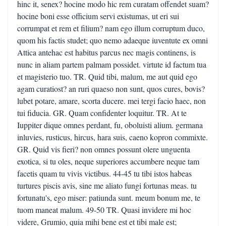
hinc it, senex? hocine modo hic rem curatam offendet suam?
hocine boni esse officium servi existumas, ut eri sui
corrumpat et rem et filium? nam ego illum corruptum duco,
quom his factis studet; quo nemo adaeque iuventute ex omni
Attica antehac est habitus parcus nec magis continens, is
nunc in aliam partem palmam possidet. virtute id factum tua
et magisterio tuo. TR. Quid tibi, malum, me aut quid ego
agam curatiost? an ruri quaeso non sunt, quos cures, bovis?
lubet potare, amare, scorta ducere. mei tergi facio haec, non
tui fiducia. GR. Quam confidenter loquitur. TR. At te
Iuppiter dique omnes perdant, fu, oboluisti alium. germana
inluvies, rusticus, hircus, hara suis, caeno kopron commixte.
GR. Quid vis fieri? non omnes possunt olere unguenta
exotica, si tu oles, neque superiores accumbere neque tam
facetis quam tu vivis victibus. 44-45 tu tibi istos habeas
turtures piscis avis, sine me aliato fungi fortunas meas. tu
fortunatu's, ego miser: patiunda sunt. meum bonum me, te
tuom maneat malum. 49-50 TR. Quasi invidere mi hoc
videre, Grumio, quia mihi bene est et tibi male est;