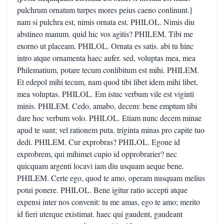
pulchrum ornatum turpes mores peius caeno conlinunt.]
nam si pulchra est, nimis ornata est. PHILOL. Nimis diu
abstineo manum. quid hic vos agitis? PHILEM. Tibi me
exorno ut placeam. PHILOL. Ornata es satis. abi tu hinc
intro atque ornamenta haec aufer. sed, voluptas mea, mea
Philematium, potare tecum conlibitum est mihi. PHILEM.
Et edepol mihi tecum, nam quod tibi libet idem mihi libet,
mea voluptas. PHILOL. Em istuc verbum vile est viginti
minis. PHILEM. Cedo, amabo, decem: bene emptum tibi
dare hoc verbum volo. PHILOL. Etiam nunc decem minae
apud te sunt; vel rationem puta. triginta minas pro capite tuo
dedi. PHILEM. Cur exprobras? PHILOL. Egone id
exprobrem, qui mihimet cupio id opprobrarier? nec
quicquam argenti locavi iam diu usquam aeque bene.
PHILEM. Certe ego, quod te amo, operam nusquam melius
potui ponere. PHILOL. Bene igitur ratio accepti atque
expensi inter nos convenit: tu me amas, ego te amo; merito
id fieri uterque existimat. haec qui gaudent, gaudeant