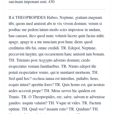
sarcinam imponam seni. 430
II.ii THEOPROPIDES Habeo, Neptune, gratiam magnam
tibi, quom med amisisti abs te vix vivom domum. verum si
posthac me pedem latum modo scies imposisse in undam,
hau causast, ilico quod nunc voluisti facere quin facias mihi.
apage, apage te a me nunciam post hunc diem: quod
crediturus tibi fui, omne credidi. TR. Edepol, Neptune,
peccavisti largiter, qui occasionem hanc amisisti tam bonam.
TH. Triennio post Aegypto advenio domum; credo
exspectatus veniam familiaribus. TR. Nimio edepol ille
potuit exspectatior venire, qui te nuntiaret mortuom. TH.
Sed quid hoc? occlusa ianua est interdius. pultabo. heus,
ecquis intust? aperitin fores? TR. Quis homo est, qui nostras
aedes accessit prope? TH. Meus servos hic quidem est
Tranio. TR. O Theopropides, ere, salve, salvom te advenisse
gaudeo. usquin valuisti? TH. Vsque ut vides. TR. Factum
optime. TH. Quid vos? insanin estis? TR. Quidum? TH.