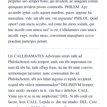
perpetuo suo semper bono; qui invident, ne umquam eorum
quisquam invideat prosus commodis. PHILEM. Age
accumbe igitur. cedo aquam manibus, puere, appone hic
mensulam. vide, tali ubi sint. vin unguenta? PHILOL. Quid
opust? cum stacta accubo. sed estne hic meus sodalis, qui
huc incedit cum amica sua? is est, Callidamates cum amica
incedit. euge, oculus meus, conveniunt manuplares eccos:
praedam participes petunt.
I.iv CALLIDAMATES Adversum veniri mihi ad
Philolachetem volo temperi. audi, em tibi imperatum est.
nam illi ubi fui, inde effugi foras, ita me ibi male convivi
sermonisque taesumst. nunc comissatum ibo ad
Philolachetem, ubi nos hilari ingenio et lepide accipient.
ecquid tibi videor mammamadere? DELPHIVM Semper
istoc modo. moratu's tu te. <ire huc> debebas. CALL.
Visne ego te ac tu me amplectare? DEL. Si tibi cordi est
facere, licet. CALL. Lepida es. duc me amabo. DEL. Cave