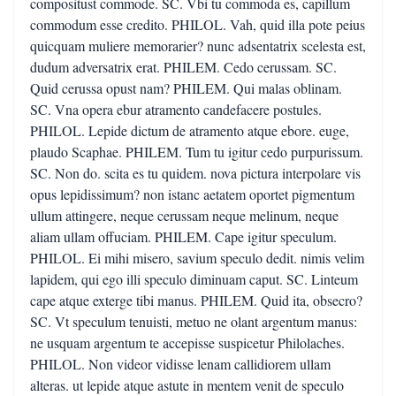
compositust commode. SC. Vbi tu commoda es, capillum
commodum esse credito. PHILOL. Vah, quid illa pote peius
quicquam muliere memorarier? nunc adsentatrix scelesta est,
dudum adversatrix erat. PHILEM. Cedo cerussam. SC.
Quid cerussa opust nam? PHILEM. Qui malas oblinam.
SC. Vna opera ebur atramento candefacere postules.
PHILOL. Lepide dictum de atramento atque ebore. euge,
plaudo Scaphae. PHILEM. Tum tu igitur cedo purpurissum.
SC. Non do. scita es tu quidem. nova pictura interpolare vis
opus lepidissimum? non istanc aetatem oportet pigmentum
ullum attingere, neque cerussam neque melinum, neque
aliam ullam offuciam. PHILEM. Cape igitur speculum.
PHILOL. Ei mihi misero, savium speculo dedit. nimis velim
lapidem, qui ego illi speculo diminuam caput. SC. Linteum
cape atque exterge tibi manus. PHILEM. Quid ita, obsecro?
SC. Vt speculum tenuisti, metuo ne olant argentum manus:
ne usquam argentum te accepisse suspicetur Philolaches.
PHILOL. Non videor vidisse lenam callidiorem ullam
alteras. ut lepide atque astute in mentem venit de speculo