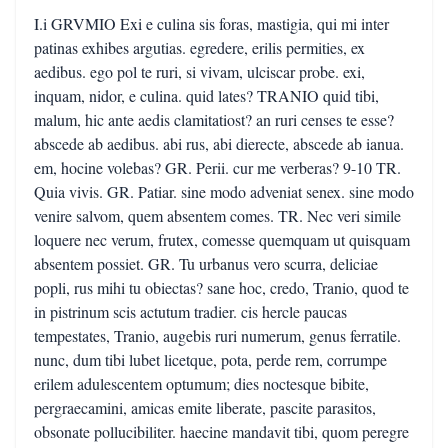
I.i GRVMIO Exi e culina sis foras, mastigia, qui mi inter
patinas exhibes argutias. egredere, erilis permities, ex
aedibus. ego pol te ruri, si vivam, ulciscar probe. exi,
inquam, nidor, e culina. quid lates? TRANIO quid tibi,
malum, hic ante aedis clamitatiost? an ruri censes te esse?
abscede ab aedibus. abi rus, abi dierecte, abscede ab ianua.
em, hocine volebas? GR. Perii. cur me verberas? 9-10 TR.
Quia vivis. GR. Patiar. sine modo adveniat senex. sine modo
venire salvom, quem absentem comes. TR. Nec veri simile
loquere nec verum, frutex, comesse quemquam ut quisquam
absentem possiet. GR. Tu urbanus vero scurra, deliciae
popli, rus mihi tu obiectas? sane hoc, credo, Tranio, quod te
in pistrinum scis actutum tradier. cis hercle paucas
tempestates, Tranio, augebis ruri numerum, genus ferratile.
nunc, dum tibi lubet licetque, pota, perde rem, corrumpe
erilem adulescentem optumum; dies noctesque bibite,
pergraecamini, amicas emite liberate, pascite parasitos,
obsonate pollucibiliter. haecine mandavit tibi, quom peregre