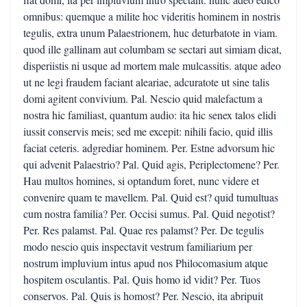
omnibus: quemque a milite hoc videritis hominem in nostris
tegulis, extra unum Palaestrionem, huc deturbatote in viam.
quod ille gallinam aut columbam se sectari aut simiam dicat,
disperiistis ni usque ad mortem male mulcassitis. atque adeo
ut ne legi fraudem faciant aleariae, adcuratote ut sine talis
domi agitent convivium. Pal. Nescio quid malefactum a
nostra hic familiast, quantum audio: ita hic senex talos elidi
iussit conservis meis; sed me excepit: nihili facio, quid illis
faciat ceteris. adgrediar hominem. Per. Estne advorsum hic
qui advenit Palaestrio? Pal. Quid agis, Periplectomene? Per.
Hau multos homines, si optandum foret, nunc videre et
convenire quam te mavellem. Pal. Quid est? quid tumultuas
cum nostra familia? Per. Occisi sumus. Pal. Quid negotist?
Per. Res palamst. Pal. Quae res palamst? Per. De tegulis
modo nescio quis inspectavit vestrum familiarium per
nostrum impluvium intus apud nos Philocomasium atque
hospitem osculantis. Pal. Quis homo id vidit? Per. Tuos
conservos. Pal. Quis is homost? Per. Nescio, ita abripuit