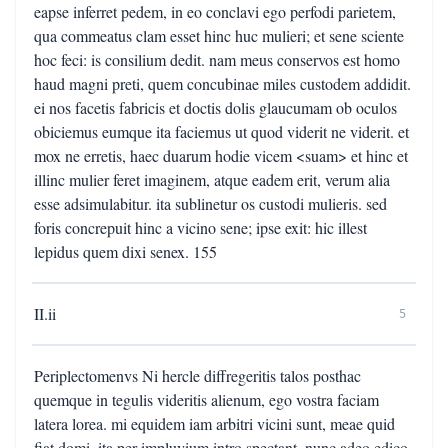
eapse inferret pedem, in eo conclavi ego perfodi parietem,
qua commeatus clam esset hinc huc mulieri; et sene sciente
hoc feci: is consilium dedit. nam meus conservos est homo
haud magni preti, quem concubinae miles custodem addidit.
ei nos facetis fabricis et doctis dolis glaucumam ob oculos
obiciemus eumque ita faciemus ut quod viderit ne viderit. et
mox ne erretis, haec duarum hodie vicem <suam> et hinc et
illinc mulier feret imaginem, atque eadem erit, verum alia
esse adsimulabitur. ita sublinetur os custodi mulieris. sed
foris concrepuit hinc a vicino sene; ipse exit: hic illest
lepidus quem dixi senex. 155
II.ii
5
Periplectomenvs Ni hercle diffregeritis talos posthac
quemque in tegulis videritis alienum, ego vostra faciam
latera lorea. mi equidem iam arbitri vicini sunt, meae quid
fiat domi, ita per impluvium intro spectant. nunc adeo edico