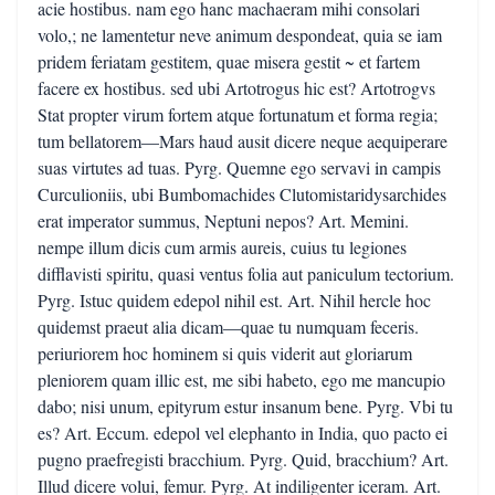
acie hostibus. nam ego hanc machaeram mihi consolari
volo,; ne lamentetur neve animum despondeat, quia se iam
pridem feriatam gestitem, quae misera gestit ~ et fartem
facere ex hostibus. sed ubi Artotrogus hic est? Artotrogvs
Stat propter virum fortem atque fortunatum et forma regia;
tum bellatorem—Mars haud ausit dicere neque aequiperare
suas virtutes ad tuas. Pyrg. Quemne ego servavi in campis
Curculioniis, ubi Bumbomachides Clutomistaridysarchides
erat imperator summus, Neptuni nepos? Art. Memini.
nempe illum dicis cum armis aureis, cuius tu legiones
difflavisti spiritu, quasi ventus folia aut paniculum tectorium.
Pyrg. Istuc quidem edepol nihil est. Art. Nihil hercle hoc
quidemst praeut alia dicam—quae tu numquam feceris.
periuriorem hoc hominem si quis viderit aut gloriarum
pleniorem quam illic est, me sibi habeto, ego me mancupio
dabo; nisi unum, epityrum estur insanum bene. Pyrg. Vbi tu
es? Art. Eccum. edepol vel elephanto in India, quo pacto ei
pugno praefregisti bracchium. Pyrg. Quid, bracchium? Art.
Illud dicere volui, femur. Pyrg. At indiligenter iceram. Art.