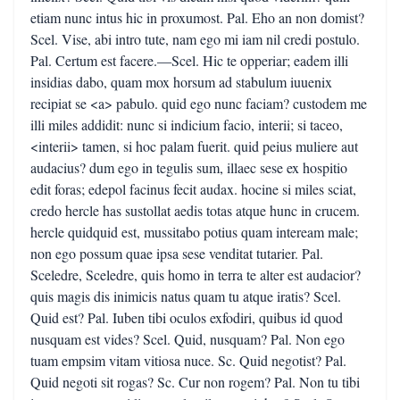
etiam nunc intus hic in proxumost. Pal. Eho an non domist?
Scel. Vise, abi intro tute, nam ego mi iam nil credi postulo.
Pal. Certum est facere.—Scel. Hic te opperiar; eadem illi
insidias dabo, quam mox horsum ad stabulum iuuenix
recipiat se <a> pabulo. quid ego nunc faciam? custodem me
illi miles addidit: nunc si indicium facio, interii; si taceo,
<interii> tamen, si hoc palam fuerit. quid peius muliere aut
audacius? dum ego in tegulis sum, illaec sese ex hospitio
edit foras; edepol facinus fecit audax. hocine si miles sciat,
credo hercle has sustollat aedis totas atque hunc in crucem.
hercle quidquid est, mussitabo potius quam inteream male;
non ego possum quae ipsa sese venditat tutarier. Pal.
Sceledre, Sceledre, quis homo in terra te alter est audacior?
quis magis dis inimicis natus quam tu atque iratis? Scel.
Quid est? Pal. Iuben tibi oculos exfodiri, quibus id quod
nusquam est vides? Scel. Quid, nusquam? Pal. Non ego
tuam empsim vitam vitiosa nuce. Sc. Quid negotist? Pal.
Quid negoti sit rogas? Sc. Cur non rogem? Pal. Non tu tibi