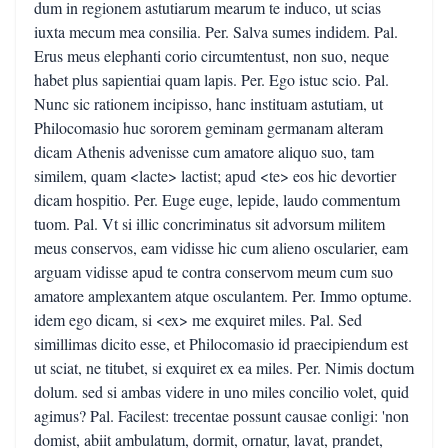
dum in regionem astutiarum mearum te induco, ut scias
iuxta mecum mea consilia. Per. Salva sumes indidem. Pal.
Erus meus elephanti corio circumtentust, non suo, neque
habet plus sapientiai quam lapis. Per. Ego istuc scio. Pal.
Nunc sic rationem incipisso, hanc instituam astutiam, ut
Philocomasio huc sororem geminam germanam alteram
dicam Athenis advenisse cum amatore aliquo suo, tam
similem, quam <lacte> lactist; apud <te> eos hic devortier
dicam hospitio. Per. Euge euge, lepide, laudo commentum
tuom. Pal. Vt si illic concriminatus sit advorsum militem
meus conservos, eam vidisse hic cum alieno oscularier, eam
arguam vidisse apud te contra conservom meum cum suo
amatore amplexantem atque osculantem. Per. Immo optume.
idem ego dicam, si <ex> me exquiret miles. Pal. Sed
simillimas dicito esse, et Philocomasio id praecipiendum est
ut sciat, ne titubet, si exquiret ex ea miles. Per. Nimis doctum
dolum. sed si ambas videre in uno miles concilio volet, quid
agimus? Pal. Facilest: trecentae possunt causae conligi: 'non
domist, abiit ambulatum, dormit, ornatur, lavat, prandet,