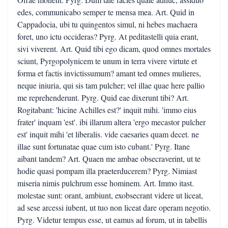
edes, communicabo semper te mensa mea. Art. Quid in
Cappadocia, ubi tu quingentos simul, ni hebes machaera
foret, uno ictu occideras? Pyrg. At peditastelli quia erant,
sivi viverent. Art. Quid tibi ego dicam, quod omnes mortales
sciunt, Pyrgopolynicem te unum in terra vivere virtute et
forma et factis invictissumum? amant ted omnes mulieres,
neque iniuria, qui sis tam pulcher; vel illae quae here pallio
me reprehenderunt. Pyrg. Quid eae dixerunt tibi? Art.
Rogitabant: 'hicine Achilles est?' inquit mihi. 'immo eius
frater' inquam 'est'. ibi illarum altera 'ergo mecastor pulcher
est' inquit mihi 'et liberalis. vide caesaries quam decet. ne
illae sunt fortunatae quae cum isto cubant.' Pyrg. Itane
aibant tandem? Art. Quaen me ambae obsecraverint, ut te
hodie quasi pompam illa praeterducerem? Pyrg. Nimiast
miseria nimis pulchrum esse hominem. Art. Immo itast.
molestae sunt: orant, ambiunt, exobsecrant videre ut liceat,
ad sese arcessi iubent, ut tuo non liceat dare operam negotio.
Pyrg. Videtur tempus esse, ut eamus ad forum, ut in tabellis