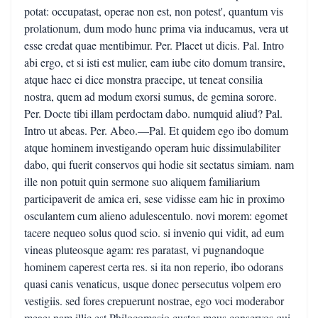
potat: occupatast, operae non est, non potest', quantum vis
prolationum, dum modo hunc prima via inducamus, vera ut
esse credat quae mentibimur. Per. Placet ut dicis. Pal. Intro
abi ergo, et si isti est mulier, eam iube cito domum transire,
atque haec ei dice monstra praecipe, ut teneat consilia
nostra, quem ad modum exorsi sumus, de gemina sorore.
Per. Docte tibi illam perdoctam dabo. numquid aliud? Pal.
Intro ut abeas. Per. Abeo.—Pal. Et quidem ego ibo domum
atque hominem investigando operam huic dissimulabiliter
dabo, qui fuerit conservos qui hodie sit sectatus simiam. nam
ille non potuit quin sermone suo aliquem familiarium
participaverit de amica eri, sese vidisse eam hic in proximo
osculantem cum alieno adulescentulo. novi morem: egomet
tacere nequeo solus quod scio. si invenio qui vidit, ad eum
vineas pluteosque agam: res paratast, vi pugnandoque
hominem caperest certa res. si ita non reperio, ibo odorans
quasi canis venaticus, usque donec persecutus volpem ero
vestigiis. sed fores crepuerunt nostrae, ego voci moderabor
meae; nam illic est Philocomasio custos meus conservos qui