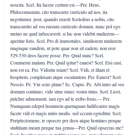
noscita. Scel. Ita facere certum est.—Per. Heus,
Philocomasium, cito transcurre curriculo ad nos, ita
negotiumst. post, quando exierit Sceledrus a nobis, cito
transcurrito ad vos rursum curriculo domum. nunc pol ego
metuo ne quid infuscaverit. si hic non videbit mulierem—
aperitur foris. Scel. Pro di immortales, similiorem mulierem
magisque eandem, ut pote quae non sit eadem, non reor
529-530 deos facere posse. Per. Quid nunc? Scel.
Commerui malum. Per. Quid igitur? eanest? Scel. Etsi east,
non est ea. Per. Vidistin istam? Scel. Vidi, et illam et
hospitem, complexam atque osculantem. Per. Eanest? Scel.
Nescio. Pe. Vin scire plane? Sc. Cupio. Pe. Abi intro ad vos
domum continuo, vide sitne istaec vostra intus. Scel. Licet,
pulchre admonuisti. iam ego ad te exibo foras.— Per.
Numquam edepol hominem quemquam ludificarier magis
facete vidi et magis miris modis. sed eccum egreditur. Scel.
Periplectomene, te opsecro per deos atque homines perque
stultitiam meam perque tua genua—Per. Quid opsecras me?
Scel. Inscitiae meae et stultitiae ignoscas. nunc demum scio