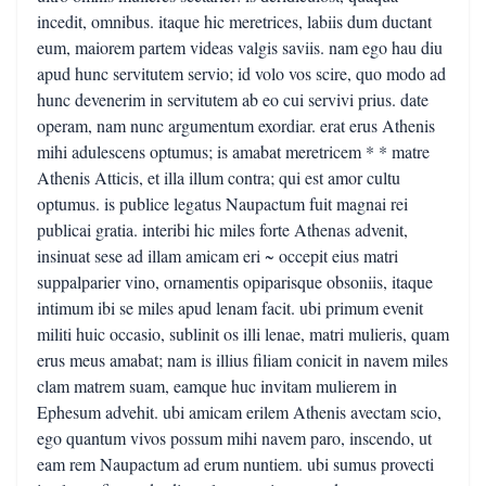
incedit, omnibus. itaque hic meretrices, labiis dum ductant
eum, maiorem partem videas valgis saviis. nam ego hau diu
apud hunc servitutem servio; id volo vos scire, quo modo ad
hunc devenerim in servitutem ab eo cui servivi prius. date
operam, nam nunc argumentum exordiar. erat erus Athenis
mihi adulescens optumus; is amabat meretricem * * matre
Athenis Atticis, et illa illum contra; qui est amor cultu
optumus. is publice legatus Naupactum fuit magnai rei
publicai gratia. interibi hic miles forte Athenas advenit,
insinuat sese ad illam amicam eri ~ occepit eius matri
suppalparier vino, ornamentis opiparisque obsoniis, itaque
intimum ibi se miles apud lenam facit. ubi primum evenit
militi huic occasio, sublinit os illi lenae, matri mulieris, quam
erus meus amabat; nam is illius filiam conicit in navem miles
clam matrem suam, eamque huc invitam mulierem in
Ephesum advehit. ubi amicam erilem Athenis avectam scio,
ego quantum vivos possum mihi navem paro, inscendo, ut
eam rem Naupactum ad erum nuntiem. ubi sumus provecti