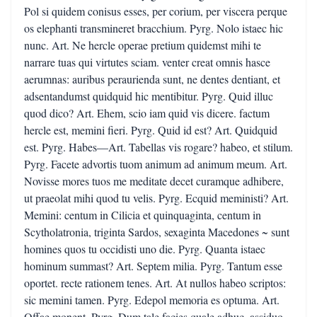
Pol si quidem conisus esses, per corium, per viscera perque
os elephanti transmineret bracchium. Pyrg. Nolo istaec hic
nunc. Art. Ne hercle operae pretium quidemst mihi te
narrare tuas qui virtutes sciam. venter creat omnis hasce
aerumnas: auribus peraurienda sunt, ne dentes dentiant, et
adsentandumst quidquid hic mentibitur. Pyrg. Quid illuc
quod dico? Art. Ehem, scio iam quid vis dicere. factum
hercle est, memini fieri. Pyrg. Quid id est? Art. Quidquid
est. Pyrg. Habes—Art. Tabellas vis rogare? habeo, et stilum.
Pyrg. Facete advortis tuom animum ad animum meum. Art.
Novisse mores tuos me meditate decet curamque adhibere,
ut praeolat mihi quod tu velis. Pyrg. Ecquid meministi? Art.
Memini: centum in Cilicia et quinquaginta, centum in
Scytholatronia, triginta Sardos, sexaginta Macedones ~ sunt
homines quos tu occidisti uno die. Pyrg. Quanta istaec
hominum summast? Art. Septem milia. Pyrg. Tantum esse
oportet. recte rationem tenes. Art. At nullos habeo scriptos:
sic memini tamen. Pyrg. Edepol memoria es optuma. Art.
Offae monent. Pyrg. Dum tale facies quale adhuc, assiduo