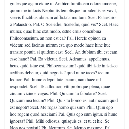
gratesque agam eique ut Arabico fumificem odore amoene,
quom me in locis Neptuniis templisque turbulentis servavit,
saevis fluctibus ubi sum adflictata multum. Scel. Palaestrio,
o Palaestrio. Pal. O Sceledre, Sceledre, quid vis? Scel. Haec
mulier, quae hinc exit modo, estne erilis concubina
Philocomasium, an non est ea? Pal. Hercle opinor, ea
videtur. sed facinus mirum est, quo modo haec hinc huc
transire potuit, si quidem east. Scel. An dubium tibi est eam
esse hanc? Pal. Ea videtur. Scel. Adeamus, appellemus.
heus, quid istuc est, Philocomasium? quid tibi istic in istisce
aedibus debetur, quid negotist? quid nunc taces? tecum
loquor. Pal. Immo edepol tute tecum; nam haec nil
respondet. Scel. Te adloquor, viti probrique plena, quae
circum vicinos vagas. Phil. Quicum tu fabulare? Scel.
Quicum nisi tecum? Phil. Quis tu homo es, aut mecum quid
est negoti? Scel. Me rogas homo qui sim? Phil. Quin ego
hoc rogem quod nesciam? Pal. Quis ego sum igitur, si hunc
ignoras? Phil. Mihi odiosus, quisquis es, et tu et hic. Sc.
Non nos novisti? Ph. Neutrum. Sc. Metuo maxume, Pal.