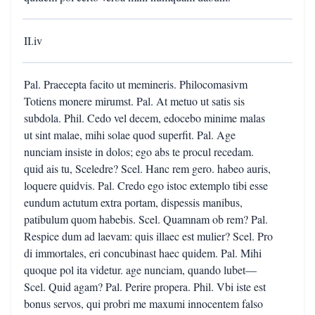
II.iv
Pal. Praecepta facito ut memineris. Philocomasivm
Totiens monere mirumst. Pal. At metuo ut satis sis
subdola. Phil. Cedo vel decem, edocebo minime malas
ut sint malae, mihi solae quod superfit. Pal. Age
nunciam insiste in dolos; ego abs te procul recedam.
quid ais tu, Sceledre? Scel. Hanc rem gero. habeo auris,
loquere quidvis. Pal. Credo ego istoc extemplo tibi esse
eundum actutum extra portam, dispessis manibus,
patibulum quom habebis. Scel. Quamnam ob rem? Pal.
Respice dum ad laevam: quis illaec est mulier? Scel. Pro
di immortales, eri concubinast haec quidem. Pal. Mihi
quoque pol ita videtur. age nunciam, quando lubet—
Scel. Quid agam? Pal. Perire propera. Phil. Vbi iste est
bonus servos, qui probri me maxumi innocentem falso