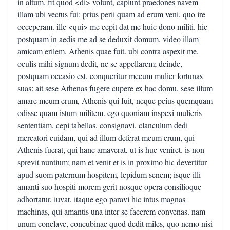
in altum, fit quod <di> volunt, capiunt praedones navem
illam ubi vectus fui: prius perii quam ad erum veni, quo ire
occeperam. ille <qui> me cepit dat me huic dono militi. hic
postquam in aedis me ad se deduxit domum, video illam
amicam erilem, Athenis quae fuit. ubi contra aspexit me,
oculis mihi signum dedit, ne se appellarem; deinde,
postquam occasio est, conqueritur mecum mulier fortunas
suas: ait sese Athenas fugere cupere ex hac domu, sese illum
amare meum erum, Athenis qui fuit, neque peius quemquam
odisse quam istum militem. ego quoniam inspexi mulieris
sententiam, cepi tabellas, consignavi, clanculum dedi
mercatori cuidam, qui ad illum deferat meum erum, qui
Athenis fuerat, qui hanc amaverat, ut is huc veniret. is non
sprevit nuntium; nam et venit et is in proximo hic devertitur
apud suom paternum hospitem, lepidum senem; isque illi
amanti suo hospiti morem gerit nosque opera consilioque
adhortatur, iuvat. itaque ego paravi hic intus magnas
machinas, qui amantis una inter se facerem convenas. nam
unum conclave, concubinae quod dedit miles, quo nemo nisi