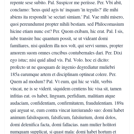
repente sese subito. Pal. Suspicor me periisse. Per. Vbi abit,
conclamo: 'heus quid agis tu' inquam 'in tegulis?' ille mihi
abiens ita respondit 'se sectari simiam.' Pal. Vae mihi misero,
quoi pereundumst propter nihili bestiam. sed Philocomasium
hicine etiam nunc est? Per. Quom exibam, hic erat. Pal. I sis,
iube transire huc quantum possit, se ut videant domi
familiares, nisi quidem illa nos volt, qui servi sumus, propter
amorem suom omnes crucibus contubernales dari. Per. Dixi
ego istuc; nisi quid aliud vis. Pal. Volo. hoc ei dicito:
profecto ut ne quoquam de ingenio degrediatur muliebri
185a earumque artem et disciplinam optineat colere. Per.
Quem ad modum? Pal. Vt eum, qui hic se vidit, verbis
vincat, ne is se viderit. siquidem centiens hic visa sit, tamen
infitias eat. os habet, linguam, perfidiam, malitiam atque
audaciam, confidentiam, confirmitatem, fraudulentiam. 189a
qui arguat se, eum contra vincat iureiurando suo: domi habet
animum falsiloquom, falsificum, falsiiurium, domi dolos,
domi delenifica facta, domi fallacias. nam mulier holitori
numquam supplicat, si quast mala: domi habet hortum et