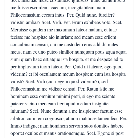
me fuisse excordem, caecum, incogitabilem. nam
Philocomasium eccam intus. Per. Quid nunc, furcifer?
vidistin ambas? Scel. Vidi. Per. Erum exhibeas volo. Scel.
Meruisse equidem me maxumum fateor malum, et tuae
fecisse me hospitae aio iniuriam; sed meam esse erilem
concubinam censui, cui me custodem erus addidit miles
meus. nam ex uno puteo similior numquam potis aqua aquai
sumi quam haec est atque ista hospita. et me despexe ad te
per impluvium tuom fateor. Per. Quid ni fateare, ego quod
viderim? et ibi osculantem meum hospitem cum ista hospita
vidisti? Scel. Vidi (cur negem quod viderim?), sed
Philocomasium me vidisse censui. Per. Ratun istic me
hominem esse omnium minimi preti, si ego me sciente
paterer vicino meo eam fieri apud me tam insignite
iniuriam? Scel. Nunc demum a me insipienter factum esse
arbitror, cum rem cognosco; at non malitiose tamen feci. Per.
Immo indigne; nam hominem servom suos domitos habere
oportet oculos et manus orationemque. Scel. Egone si post