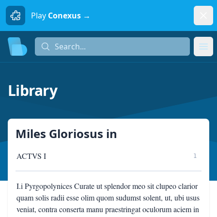
Dism
Play
Conexus →
Search...
Search...
Ope
Library
Miles Gloriosus
in
ACTVS I
1
I.i Pyrgopolynices Curate ut splendor meo sit clupeo clarior
quam solis radii esse olim quom sudumst solent, ut, ubi usus
veniat, contra conserta manu praestringat oculorum aciem in