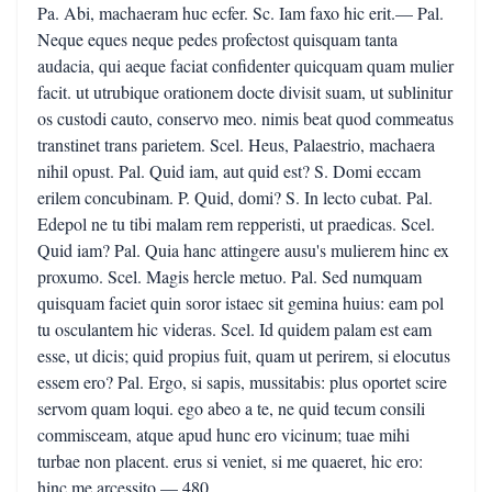
Pa. Abi, machaeram huc ecfer. Sc. Iam faxo hic erit.— Pal.
Neque eques neque pedes profectost quisquam tanta
audacia, qui aeque faciat confidenter quicquam quam mulier
facit. ut utrubique orationem docte divisit suam, ut sublinitur
os custodi cauto, conservo meo. nimis beat quod commeatus
transtinet trans parietem. Scel. Heus, Palaestrio, machaera
nihil opust. Pal. Quid iam, aut quid est? S. Domi eccam
erilem concubinam. P. Quid, domi? S. In lecto cubat. Pal.
Edepol ne tu tibi malam rem repperisti, ut praedicas. Scel.
Quid iam? Pal. Quia hanc attingere ausu's mulierem hinc ex
proxumo. Scel. Magis hercle metuo. Pal. Sed numquam
quisquam faciet quin soror istaec sit gemina huius: eam pol
tu osculantem hic videras. Scel. Id quidem palam est eam
esse, ut dicis; quid propius fuit, quam ut perirem, si elocutus
essem ero? Pal. Ergo, si sapis, mussitabis: plus oportet scire
servom quam loqui. ego abeo a te, ne quid tecum consili
commisceam, atque apud hunc ero vicinum; tuae mihi
turbae non placent. erus si veniet, si me quaeret, hic ero:
hinc me arcessito.— 480