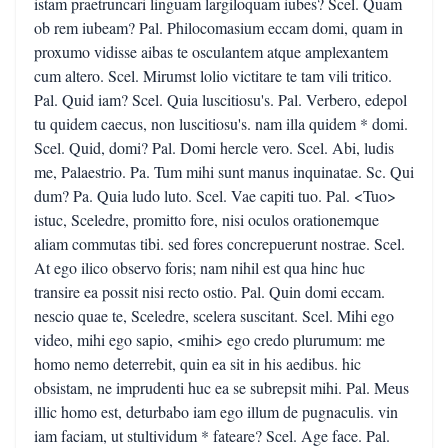
istam praetruncari linguam largiloquam iubes? Scel. Quam
ob rem iubeam? Pal. Philocomasium eccam domi, quam in
proxumo vidisse aibas te osculantem atque amplexantem
cum altero. Scel. Mirumst lolio victitare te tam vili tritico.
Pal. Quid iam? Scel. Quia luscitiosu's. Pal. Verbero, edepol
tu quidem caecus, non luscitiosu's. nam illa quidem * domi.
Scel. Quid, domi? Pal. Domi hercle vero. Scel. Abi, ludis
me, Palaestrio. Pa. Tum mihi sunt manus inquinatae. Sc. Qui
dum? Pa. Quia ludo luto. Scel. Vae capiti tuo. Pal. <Tuo>
istuc, Sceledre, promitto fore, nisi oculos orationemque
aliam commutas tibi. sed fores concrepuerunt nostrae. Scel.
At ego ilico observo foris; nam nihil est qua hinc huc
transire ea possit nisi recto ostio. Pal. Quin domi eccam.
nescio quae te, Sceledre, scelera suscitant. Scel. Mihi ego
video, mihi ego sapio, <mihi> ego credo plurumum: me
homo nemo deterrebit, quin ea sit in his aedibus. hic
obsistam, ne imprudenti huc ea se subrepsit mihi. Pal. Meus
illic homo est, deturbabo iam ego illum de pugnaculis. vin
iam faciam, ut stultividum * fateare? Scel. Age face. Pal.