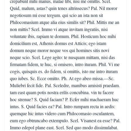
crepabunt mihi manus, malae tibi, nisi me omittis. Scel.
Quid, malum, astas? quin tenes altrinsecus? Pal. Nil moror
negotiosum mi esse tergum. qui scio an ista non sit
Philocomasium atque alia eius similis sit? Phil. Mittis me an
non mittis? Scel. Immo vi atque invitam ingratiis, nisi
voluntate ibis, rapiam te domum. Phil. Hosticum hoc mihi
domicilium est, Athenis domus est Atticis; ego istam
domum neque moror neque vos qui homines sitis novi
neque scio. Scel. Lege agito: te nusquam mittam, nisi das
firmatam fidem, te huc, si omisero, intro ituram. Phil. Vi me
cogis, quisquis es. do fidem, si omittis, isto me intro ituram
quo iubes. Sc. Ecce omitto. Ph. At ego abeo missa.—Sc.
Muliebri fecit fide. Pal. Sceledre, manibus amisisti praedam.
tam east quam potis nostra erilis concubina. vin tu facere
hoc strenue? S. Quid faciam? P. Ecfer mihi machaeram huc
intus. S. Quid facies ea? Pal. Intro rumpam recta in aedis:
quemque hic intus videro cum Philocomasio osculantem,
eum ego obtruncabo extempulo. Scel. Visanest ea esse? Pal.
Immo edepol plane east. Scel. Sed quo modo dissimulabat.