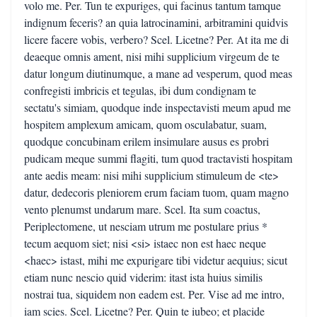
volo me. Per. Tun te expuriges, qui facinus tantum tamque
indignum feceris? an quia latrocinamini, arbitramini quidvis
licere facere vobis, verbero? Scel. Licetne? Per. At ita me di
deaeque omnis ament, nisi mihi supplicium virgeum de te
datur longum diutinumque, a mane ad vesperum, quod meas
confregisti imbricis et tegulas, ibi dum condignam te
sectatu's simiam, quodque inde inspectavisti meum apud me
hospitem amplexum amicam, quom osculabatur, suam,
quodque concubinam erilem insimulare ausus es probri
pudicam meque summi flagiti, tum quod tractavisti hospitam
ante aedis meam: nisi mihi supplicium stimuleum de <te>
datur, dedecoris pleniorem erum faciam tuom, quam magno
vento plenumst undarum mare. Scel. Ita sum coactus,
Periplectomene, ut nesciam utrum me postulare prius *
tecum aequom siet; nisi <si> istaec non est haec neque
<haec> istast, mihi me expurigare tibi videtur aequius; sicut
etiam nunc nescio quid viderim: itast ista huius similis
nostrai tua, siquidem non eadem est. Per. Vise ad me intro,
iam scies. Scel. Licetne? Per. Quin te iubeo; et placide