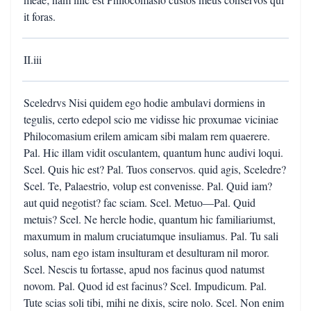
it foras.
II.iii
Sceledrvs Nisi quidem ego hodie ambulavi dormiens in
tegulis, certo edepol scio me vidisse hic proxumae viciniae
Philocomasium erilem amicam sibi malam rem quaerere.
Pal. Hic illam vidit osculantem, quantum hunc audivi loqui.
Scel. Quis hic est? Pal. Tuos conservos. quid agis, Sceledre?
Scel. Te, Palaestrio, volup est convenisse. Pal. Quid iam?
aut quid negotist? fac sciam. Scel. Metuo—Pal. Quid
metuis? Scel. Ne hercle hodie, quantum hic familiariumst,
maxumum in malum cruciatumque insuliamus. Pal. Tu sali
solus, nam ego istam insulturam et desulturam nil moror.
Scel. Nescis tu fortasse, apud nos facinus quod natumst
novom. Pal. Quod id est facinus? Scel. Impudicum. Pal.
Tute scias soli tibi, mihi ne dixis, scire nolo. Scel. Non enim