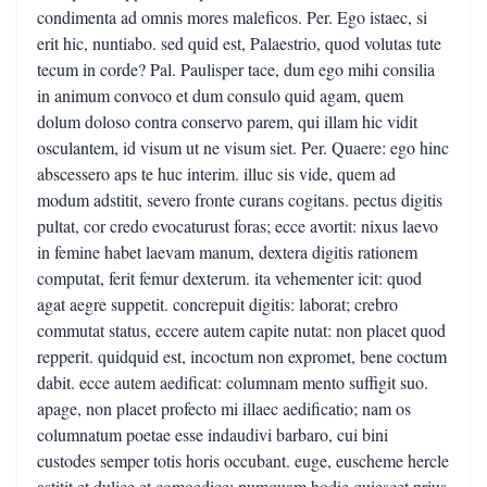
condimenta ad omnis mores maleficos. Per. Ego istaec, si
erit hic, nuntiabo. sed quid est, Palaestrio, quod volutas tute
tecum in corde? Pal. Paulisper tace, dum ego mihi consilia
in animum convoco et dum consulo quid agam, quem
dolum doloso contra conservo parem, qui illam hic vidit
osculantem, id visum ut ne visum siet. Per. Quaere: ego hinc
abscessero aps te huc interim. illuc sis vide, quem ad
modum adstitit, severo fronte curans cogitans. pectus digitis
pultat, cor credo evocaturust foras; ecce avortit: nixus laevo
in femine habet laevam manum, dextera digitis rationem
computat, ferit femur dexterum. ita vehementer icit: quod
agat aegre suppetit. concrepuit digitis: laborat; crebro
commutat status, eccere autem capite nutat: non placet quod
repperit. quidquid est, incoctum non expromet, bene coctum
dabit. ecce autem aedificat: columnam mento suffigit suo.
apage, non placet profecto mi illaec aedificatio; nam os
columnatum poetae esse indaudivi barbaro, cui bini
custodes semper totis horis occubant. euge, euscheme hercle
astitit et dulice et comoedice; numquam hodie quiescet prius