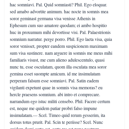
hac somniavi. Pal. Quid somniasti? Phil. Ego eloquar.
sed amabo advortite animum. hac nocte in somnis mea
soror geminast germana visa venisse Athenis in
Ephesum cum suo amatore quodam; ei ambo hospitio
huc in proxumum mihi devortisse visi. Pal. Palaestrionis
somnium narratur. perge porro. Phil. Ego laeta visa, quia
soror venisset, propter eandem suspicionem maximam
sum visa sustinere. nam arguere in somnis me meus mihi
familiaris visust, me cum alieno adulescentulo, quasi
nunc tu, esse osculatam, quom illa osculata mea soror
gemina esset suompte amicum. id me insimulatam
perperam falsum esse somniavi. Pal. Satin eadem
vigilanti expetunt quae in somnis visa memoras? eu
hercle praesens somnium. abi intro et comprecare.
narrandum ego istuc militi censebo. Phil. Facere certum
est, neque me quidem patiar probri falso impune
insimulatam.— Scel. Timeo quid rerum gesserim, ita
dorsus totus prurit. Pal. Scin te periisse? Scel. Nunc
quidem domi certo est. certa res est nunc nostrum