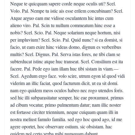
Neque te quicquam sapere corde neque oculis uti? Scel.
Volo. Pal. Nempe tu istic ais esse erilem concubinam? Scel.
Atque arguo eam me vidisse osculantem hic intus cum
alieno viro. Pal. Scin tu nullum commeatum hinc esse a
nobis? Scel. Scio. Pal. Neque solarium neque hortum, nisi
per impluvium? Scel. Scio. Pal. Quid nunc? si ea domist, si
facio, ut eam exire hinc videas domo, dignun es verberibus
multis? Scel. Dignus. Pal. Serva istas fores, ne tibi clam se
subterducat istinc atque huc transeat. Scel. Consilium est ita
facere. Pal. Pede ego iam illam huc tibi sistam in viam.—
Scel. Agedum ergo face. volo scire, utrum egon id quod vidi
viderim an illic faciat, quod facturum dicit, ut ea sit domi.
nam ego quidem meos oculos habeo nec rogo utendos foris.
sed hic illi subparasitatur semper, hic eae proxumust, primus
ad cibum vocatur, primo pulmentum datur; nam illic noster
est fortasse circiter triennium, neque cuiquam quam illi in
nostra meliust famulo familia. sed ego hoc quod ago, id me
agere oportet, hoc observare ostium. sic obsistam. hac
quidem pol certo verba mihi numquam dabunt.