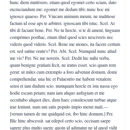
hunc diem muttivero, etiam quod egomet certo sciam, dato
excruciandum me: egomet me dedam tibi; nunc hoc mi
ignosce quaeso. Per. Vincam animum meum, ne malitiose
factum id esse aps te arbitrer. ignoscam tibi istuc. Scel. At
tibi di faciant bene. Per. Ne tu hercle, si te di ament, linguam
comprimes posthac, etiam illud quod scies nesciveris nec
videris quod videris. Scel. Bene me mones, ita facere certum
est. sed satine oratu's? Per. Abi. Scel. Numquid nunc aliud
me vis? Per. Ne me noveris. Scel. Dedit hic mihi verba.
quam benigne gratiam fecit, ne iratus esset. scio quam rem
gerat: ut miles cum extemplo a foro adveniat domum, domi
comprehendar. una hic et Palaestrio me habent venalem:
sensi et iam dudum scio. numquam hercle ex ista nassa ego
hodie escam petam; nam iam aliquo aufugiam et me
occultabo aliquot dies, dum haec consilescunt turbae atque
irae leniunt. nam uni satis populo impio merui mali.—
[verum tamen de me quidquid est, ibo hinc domum.] Per.
Illic hinc abscessit. sat edepol certo scio, occisam saepe
sapere plus multo suem: quoin id adimatur ne id quod vidit