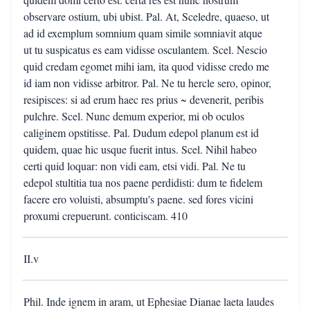
observare ostium, ubi ubist. Pal. At, Sceledre, quaeso, ut
ad id exemplum somnium quam simile somniavit atque
ut tu suspicatus es eam vidisse osculantem. Scel. Nescio
quid credam egomet mihi iam, ita quod vidisse credo me
id iam non vidisse arbitror. Pal. Ne tu hercle sero, opinor,
resipisces: si ad erum haec res prius ~ devenerit, peribis
pulchre. Scel. Nunc demum experior, mi ob oculos
caliginem opstitisse. Pal. Dudum edepol planum est id
quidem, quae hic usque fuerit intus. Scel. Nihil habeo
certi quid loquar: non vidi eam, etsi vidi. Pal. Ne tu
edepol stultitia tua nos paene perdidisti: dum te fidelem
facere ero voluisti, absumptu's paene. sed fores vicini
proxumi crepuerunt. conticiscam. 410
II.v
Phil. Inde ignem in aram, ut Ephesiae Dianae laeta laudes