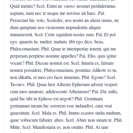
Quid metuis? Scel. Enim ne <nos> nosmet perdiderimus
uspiam; nam nec te neque me novisse ait haec. Pal.
Persectari hic volo, Sceledre, nos nostri an alieni simus, ne
dum quispiam nos vicinorum imprudentis aliquis
immutaverit. Scel. Certe equidem noster sum. Pal. Et pol
ego. quaeris tu, mulier, malum. tibi ego dico, heus,
Philocomasium. Phil. Quae te intemperiae tenent, qui me
perperam perplexo nomine appelles? Pal. Eho, quis igitur
vocare? Phil. Diceae nomen est. Scel. Iniuria es, falsum
nomen possidere, Philocomasium, postulas; êdikow es tu,
non dika¤a, et meo ero facis iniuriam. Phil. Egone? Scel.
Tu<ne>. Phil. Quae heri Athenis Ephesum adveni vesperi
cum meo amatore, adulescente Atheniensi? Pal. Dic mihi,
quid hic tibi in Epheso est negoti? Phil. Geminam
germanam meam hic sororem esse indaudivi, eam veni
quaesitum. Scel. Mala es. Phil. Immo ecastor stulta multum,
quae vobiscum fabuler. abeo. Scel. Abire non sinam te. Phil.
Mitte. Scel. Manifestaria es. non omitto. Phil. At iam