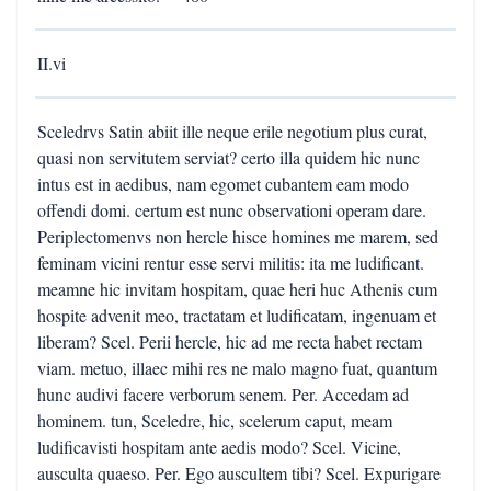
II.vi
Sceledrvs Satin abiit ille neque erile negotium plus curat,
quasi non servitutem serviat? certo illa quidem hic nunc
intus est in aedibus, nam egomet cubantem eam modo
offendi domi. certum est nunc observationi operam dare.
Periplectomenvs non hercle hisce homines me marem, sed
feminam vicini rentur esse servi militis: ita me ludificant.
meamne hic invitam hospitam, quae heri huc Athenis cum
hospite advenit meo, tractatam et ludificatam, ingenuam et
liberam? Scel. Perii hercle, hic ad me recta habet rectam
viam. metuo, illaec mihi res ne malo magno fuat, quantum
hunc audivi facere verborum senem. Per. Accedam ad
hominem. tun, Sceledre, hic, scelerum caput, meam
ludificavisti hospitam ante aedis modo? Scel. Vicine,
ausculta quaeso. Per. Ego auscultem tibi? Scel. Expurigare