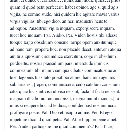
quam id quod petit perfecerit. habet opinor. age si quid agis,
vigila, ne somno stude, nisi quidem hic agitare mavis varius
virgis vigilias. tibi ego dico. an heri maduisti? heus te
adloquor, Palaestrio: vigila inquam, expergiscere inquam,
lucet hoc inquam. Pal. Audio. Per. Viden hostis tibi adesse
tuoque tergo obsidium? consule, arripe opem auxiliumque
ad hanc rem: propere hoc, non placide decet. anteveni aliqua
aut tu aliquosum circumduce exercitum, coge in obsidium
perduellis, nostris praesidium para; interclude inimicis
commeatum, tibi muni viam qua cibatus commeatusque ad
te et legiones tuas tuto possit pervenire: hanc rem age, res
subitaria est. [reperi, comminiscere, cedo calidum consilium
cito, quae hic sunt visa ut visa ne sint, facta ut facta ne sient.
magnam illic homo rem incipissit, magna munit moenia.] tu
unus si recipere hoc ad te dicis, confidentiast nos inimicos
profligare posse. Pal. Dico et recipio ad me. Per. Et ego
impetrare dico id quod petis. Pal. At te Iuppiter bene amet.
Per. Auden participare me quod commentu's? Pal. Tace,