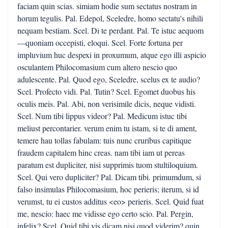
faciam quin scias. simiam hodie sum sectatus nostram in
horum tegulis. Pal. Edepol, Sceledre, homo sectatu's nihili
nequam bestiam. Scel. Di te perdant. Pal. Te istuc aequom
—quoniam occepisti, eloqui. Scel. Forte fortuna per
impluvium huc despexi in proxumum, atque ego illi aspicio
osculantem Philocomasium cum altero nescio quo
adulescente. Pal. Quod ego, Sceledre, scelus ex te audio?
Scel. Profecto vidi. Pal. Tutin? Scel. Egomet duobus his
oculis meis. Pal. Abi, non verisimile dicis, neque vidisti.
Scel. Num tibi lippus videor? Pal. Medicum istuc tibi
meliust percontarier. verum enim tu istam, si te di ament,
temere hau tollas fabulam: tuis nunc cruribus capitique
fraudem capitalem hinc creas. nam tibi iam ut pereas
paratum est dupliciter, nisi supprimis tuom stultiloquium.
Scel. Qui vero dupliciter? Pal. Dicam tibi. primumdum, si
falso insimulas Philocomasium, hoc perieris; iterum, si id
verumst, tu ei custos additus <eo> perieris. Scel. Quid fuat
me, nescio: haec me vidisse ego certo scio. Pal. Pergin,
infelix? Scel. Quid tibi vis dicam nisi quod viderim? quin