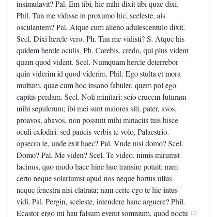
insimulavit? Pal. Em tibi, hic mihi dixit tibi quae dixi.
Phil. Tun me vidisse in proxumo hic, sceleste, ais
osculantem? Pal. Atque cum alieno adulescentulo dixit.
Scel. Dixi hercle vero. Ph. Tun me vidisti? S. Atque his
quidem hercle oculis. Ph. Carebis, credo, qui plus vident
quam quod vident. Scel. Numquam hercle deterrebor
quin viderim id quod viderim. Phil. Ego stulta et mora
multum, quae cum hoc insano fabuler, quem pol ego
capitis perdam. Scel. Noli minitari: scio crucem futuram
mihi sepulcrum; ibi mei sunt maiores siti, pater, avos,
proavos, abavos. non possunt mihi minaciis tuis hisce
oculi exfodiri. sed paucis verbis te volo, Palaestrio.
opsecro te, unde exit haec? Pal. Vnde nisi domo? Scel.
Domo? Pal. Me viden? Scel. Te video. nimis mirumst
facinus, quo modo haec hinc huc transire potuit; nam
certo neque solariumst apud nos neque hortus ullus
neque fenestra nisi clatrata; nam certe ego te hic intus
vidi. Pal. Pergin, sceleste, intendere hanc arguere? Phil.
Ecastor ergo mi hau falsum evenit somnium, quod noctu
10