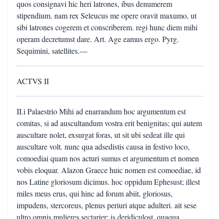
quos consignavi hic heri latrones, ibus denumerem
stipendium. nam rex Seleucus me opere oravit maxumo, ut
sibi latrones cogerem et conscriberem. regi hunc diem mihi
operam decretumst dare. Art. Age eamus ergo. Pyrg.
Sequimini, satellites.—
ACTVS II
II.i Palaestrio Mihi ad enarrandum hoc argumentum est
comitas, si ad auscultandum vostra erit benignitas; qui autem
auscultare nolet, exsurgat foras, ut sit ubi sedeat ille qui
auscultare volt. nunc qua adsedistis causa in festivo loco,
comoediai quam nos acturi sumus et argumentum et nomen
vobis eloquar. Alazon Graece huic nomen est comoediae, id
nos Latine gloriosum dicimus. hoc oppidum Ephesust; illest
miles meus erus, qui hinc ad forum abiit, gloriosus,
impudens, stercoreus, plenus periuri atque adulteri. ait sese
ultro omnis mulieres sectarier: is deridiculost, quaqua