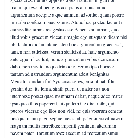
manu, quaeso ut benignis accipiatis auribus. nunc
argumentum accipite atque animum advortite; quam potero
in verba conferam paucissuma. Atque hoc poetae faciunt in
comoediis: omnis res gestas esse Athenis autumant, quo
illud vobis graecum videatur magis; ego nusquam dicam nisi
ubi factum dicitur. atque adeo hoc argumentum graecissat,
tamen non atticissat, verum sicilicissitat. huic argumento
antelogium hoc fuit; nunc argumentum vobis demensum
dabo, non modio, neque trimodio, verum ipso horreo:
tantum ad narrandum argumentum adest benignitas.
Mercator quidam fuit Syracusis senex, ei sunt nati filii
gemini duo, ita forma simili pueri, ut mater sua non
internosse posset quae mammam dabat, neque adeo mater
ipsa quae illos pepererat, ut quidem ille dixit mihi, qui
pueros viderat: ego illos non vidi, ne quis vostrum censeat.
postquam iam pueri septuennes sunt, pater oneravit navem
magnam multis mercibus; imponit geminum alterum in
navem pater, Tarentum avexit secum ad mercatum simul,