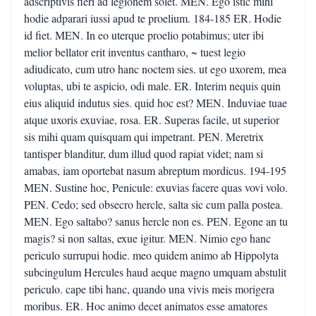
adscriptivis fieri ad legionem solet. MEN. Ego istic mihi
hodie adparari iussi apud te proelium. 184-185 ER. Hodie
id fiet. MEN. In eo uterque proelio potabimus; uter ibi
melior bellator erit inventus cantharo, ~ tuest legio
adiudicato, cum utro hanc noctem sies. ut ego uxorem, mea
voluptas, ubi te aspicio, odi male. ER. Interim nequis quin
eius aliquid indutus sies. quid hoc est? MEN. Induviae tuae
atque uxoris exuviae, rosa. ER. Superas facile, ut superior
sis mihi quam quisquam qui impetrant. PEN. Meretrix
tantisper blanditur, dum illud quod rapiat videt; nam si
amabas, iam oportebat nasum abreptum mordicus. 194-195
MEN. Sustine hoc, Penicule: exuvias facere quas vovi volo.
PEN. Cedo; sed obsecro hercle, salta sic cum palla postea.
MEN. Ego saltabo? sanus hercle non es. PEN. Egone an tu
magis? si non saltas, exue igitur. MEN. Nimio ego hanc
periculo surrupui hodie. meo quidem animo ab Hippolyta
subcingulum Hercules haud aeque magno umquam abstulit
periculo. cape tibi hanc, quando una vivis meis morigera
moribus. ER. Hoc animo decet animatos esse amatores