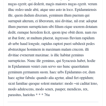
nugas egerit; qui dederit, magis maiores nugas egerit. verum
illuc redeo unde abii, atque uno asto in loco. Epidamniensis
ille, quem dudum dixeram, geminum illum puerum qui
surrupuit alterum, ei liberorum, nisi divitiae, nil erat: adoptat
illum puerum surrupticium sibi filium eique uxorem dotatam
dedit, eumque heredem fecit, quom ipse obiit diem. nam rus
ut ibat forte, ut multum pluerat, ingressus fluvium rapidum
ab urbe haud longule, rapidus raptori pueri subduxit pedes
abstraxitque hominem in maximam malam crucem. illi
divitiae evenerunt maximae. is illic habitat geminus
surrupticius. Nunc ille geminus, qui Syracusis habet, hodie
in Epidamnum veniet cum servo suo hunc quaeritatum
geminum germanum suom. haec urbs Epidamnus est, dum
haec agitur fabula: quando alia agetur, aliud fiet oppidum;
sicut familiae quoque solent mutarier: modo ~ni caditat leno,
modo adulescens, modo senex, pauper, mendicus, rex,
parasitus, hariolus * * * 76a