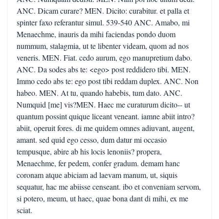
ANC. Dicam curare? MEN. Dicito: curabitur. et palla et
spinter faxo referantur simul. 539-540 ANC. Amabo, mi
Menaechme, inauris da mihi faciendas pondo duom
nummum, stalagmia, ut te libenter videam, quom ad nos
veneris. MEN. Fiat. cedo aurum, ego manupretium dabo.
ANC. Da sodes abs te: <ego> post reddidero tibi. MEN.
Immo cedo abs te: ego post tibi reddam duplex. ANC. Non
habeo. MEN. At tu, quando habebis, tum dato. ANC.
Numquid [me] vis?MEN. Haec me curaturum dicito-- ut
quantum possint quique liceant veneant. iamne abiit intro?
abiit, operuit fores. di me quidem omnes adiuvant, augent,
amant. sed quid ego cesso, dum datur mi occasio
tempusque, abire ab his locis lenoniis? propera,
Menaechme, fer pedem, confer gradum. demam hanc
coronam atque abiciam ad laevam manum, ut, siquis
sequatur, hac me abiisse censeant. ibo et conveniam servom,
si potero, meum, ut haec, quae bona dant di mihi, ex me
sciat.