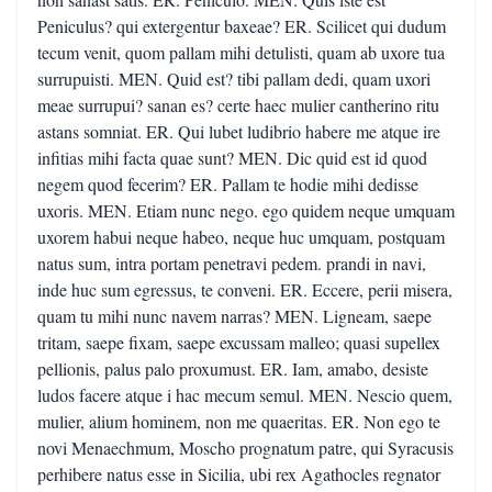
Peniculus? qui extergentur baxeae? ER. Scilicet qui dudum
tecum venit, quom pallam mihi detulisti, quam ab uxore tua
surrupuisti. MEN. Quid est? tibi pallam dedi, quam uxori
meae surrupui? sanan es? certe haec mulier cantherino ritu
astans somniat. ER. Qui lubet ludibrio habere me atque ire
infitias mihi facta quae sunt? MEN. Dic quid est id quod
negem quod fecerim? ER. Pallam te hodie mihi dedisse
uxoris. MEN. Etiam nunc nego. ego quidem neque umquam
uxorem habui neque habeo, neque huc umquam, postquam
natus sum, intra portam penetravi pedem. prandi in navi,
inde huc sum egressus, te conveni. ER. Eccere, perii misera,
quam tu mihi nunc navem narras? MEN. Ligneam, saepe
tritam, saepe fixam, saepe excussam malleo; quasi supellex
pellionis, palus palo proxumust. ER. Iam, amabo, desiste
ludos facere atque i hac mecum semul. MEN. Nescio quem,
mulier, alium hominem, non me quaeritas. ER. Non ego te
novi Menaechmum, Moscho prognatum patre, qui Syracusis
perhibere natus esse in Sicilia, ubi rex Agathocles regnator