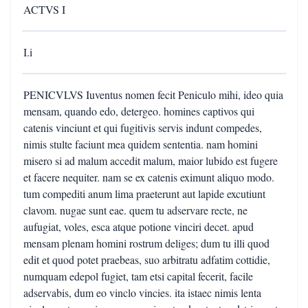
ACTVS I
I.i
PENICVLVS Iuventus nomen fecit Peniculo mihi, ideo quia
mensam, quando edo, detergeo. homines captivos qui
catenis vinciunt et qui fugitivis servis indunt compedes,
nimis stulte faciunt mea quidem sententia. nam homini
misero si ad malum accedit malum, maior lubido est fugere
et facere nequiter. nam se ex catenis eximunt aliquo modo.
tum compediti anum lima praeterunt aut lapide excutiunt
clavom. nugae sunt eae. quem tu adservare recte, ne
aufugiat, voles, esca atque potione vinciri decet. apud
mensam plenam homini rostrum deliges; dum tu illi quod
edit et quod potet praebeas, suo arbitratu adfatim cottidie,
numquam edepol fugiet, tam etsi capital fecerit, facile
adservabis, dum eo vinclo vincies. ita istaec nimis lenta