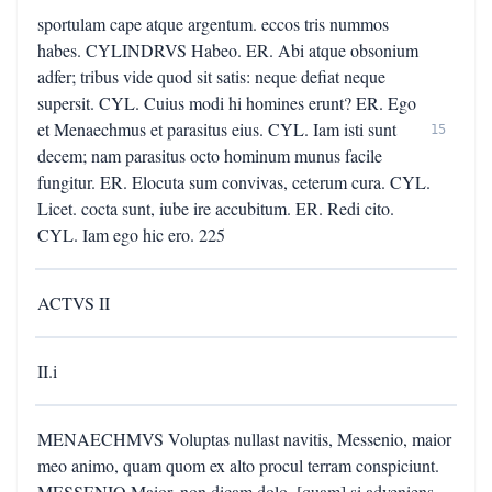
sportulam cape atque argentum. eccos tris nummos
habes. CYLINDRVS Habeo. ER. Abi atque obsonium
adfer; tribus vide quod sit satis: neque defiat neque
supersit. CYL. Cuius modi hi homines erunt? ER. Ego
et Menaechmus et parasitus eius. CYL. Iam isti sunt
15
decem; nam parasitus octo hominum munus facile
fungitur. ER. Elocuta sum convivas, ceterum cura. CYL.
Licet. cocta sunt, iube ire accubitum. ER. Redi cito.
CYL. Iam ego hic ero. 225
ACTVS II
II.i
MENAECHMVS Voluptas nullast navitis, Messenio, maior
meo animo, quam quom ex alto procul terram conspiciunt.
MESSENIO Maior, non dicam dolo, [quam] si adveniens