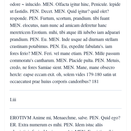
odore ~ inlucido. MEN. Olfacta igitur hinc, Penicule. lepide
ut fastidis. PEN. Decet. MEN. Quid igitur? quid olet?
responde. PEN. Furtum, scortum, prandium. tibi fuant
MEN. elocutus, nam nunc ad amicam deferetur hanc
meretricem Erotium. mihi, tibi atque illi iubebo iam adparari
prandium. PEN. Eu. MEN. Inde usque ad diurnam stellam
crastinam potabimus. PEN. Eu, expedite fabulatu's. iam
fores ferio? MEN. Feri. vel mane etiam. PEN. Mille passum
commoratu's cantharum. MEN. Placide pulta. PEN. Metuis,
credo, ne fores Samiae sient. MEN. Mane, mane obsecro
hercle: eapse eccam exit. oh, solem vides 179-180 satin ut
occaecatust prae huius corporis candoribus? 181
I.iii
EROTIVM Anime mi, Menaechme, salve. PEN. Quid ego?
ER. Extra numerum es mihi. PEN. Idem istuc aliis