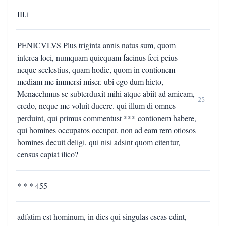
III.i
PENICVLVS Plus triginta annis natus sum, quom
interea loci, numquam quicquam facinus feci peius
neque scelestius, quam hodie, quom in contionem
mediam me immersi miser. ubi ego dum hieto,
Menaechmus se subterduxit mihi atque abiit ad amicam,
25
credo, neque me voluit ducere. qui illum di omnes
perduint, qui primus commentust *** contionem habere,
qui homines occupatos occupat. non ad eam rem otiosos
homines decuit deligi, qui nisi adsint quom citentur,
census capiat ilico?
* * * 455
adfatim est hominum, in dies qui singulas escas edint,