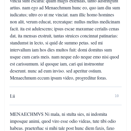
vincla sunt escaria: quam magis extendas, tanto adstringunt
artius. nam ego ad Menaechmum hunc eo, quo iam diu sum
iudicatus; ultro eo ut me vinciat. nam illic homo homines
non alit, verum educat, recreatque: nullus melius medicinam
facit. ita est adulescens; ipsus escae maxumae cerialis cenas
dat, ita mensas exstruit, tantas struices concinnat patinarias:
standumst in lecto, si quid de summo petas. sed mi
intervallum iam hos dies multos fuit: domi domitus sum
usque cum caris meis. nam neque edo neque emo nisi quod
est carissumum. id quoque iam, cari qui instruontur
deserunt. nunc ad eum inviso. sed aperitur ostium.
Menaechmum eccum ipsum video, progreditur foras.
I.ii
10
MENAECHMVS Ni mala, ni stulta sies, ni indomita
imposque animi, quod viro esse odio videas, tute tibi odio
habeas. praeterhac si mihi tale post hunc diem faxis, faxo