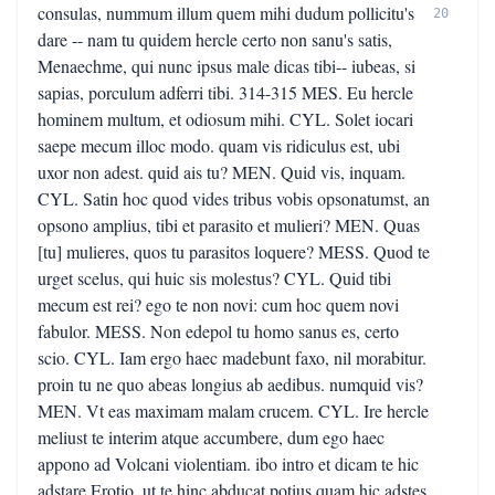
consulas, nummum illum quem mihi dudum pollicitu's
20
dare -- nam tu quidem hercle certo non sanu's satis,
Menaechme, qui nunc ipsus male dicas tibi-- iubeas, si
sapias, porculum adferri tibi. 314-315 MES. Eu hercle
hominem multum, et odiosum mihi. CYL. Solet iocari
saepe mecum illoc modo. quam vis ridiculus est, ubi
uxor non adest. quid ais tu? MEN. Quid vis, inquam.
CYL. Satin hoc quod vides tribus vobis opsonatumst, an
opsono amplius, tibi et parasito et mulieri? MEN. Quas
[tu] mulieres, quos tu parasitos loquere? MESS. Quod te
urget scelus, qui huic sis molestus? CYL. Quid tibi
mecum est rei? ego te non novi: cum hoc quem novi
fabulor. MESS. Non edepol tu homo sanus es, certo
scio. CYL. Iam ergo haec madebunt faxo, nil morabitur.
proin tu ne quo abeas longius ab aedibus. numquid vis?
MEN. Vt eas maximam malam crucem. CYL. Ire hercle
meliust te interim atque accumbere, dum ego haec
appono ad Volcani violentiam. ibo intro et dicam te hic
adstare Erotio, ut te hinc abducat potius quam hic adstes