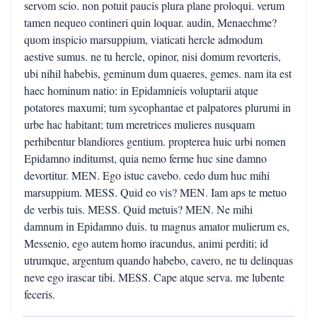
servom scio. non potuit paucis plura plane proloqui. verum
tamen nequeo contineri quin loquar. audin, Menaechme?
quom inspicio marsuppium, viaticati hercle admodum
aestive sumus. ne tu hercle, opinor, nisi domum revorteris,
ubi nihil habebis, geminum dum quaeres, gemes. nam ita est
haec hominum natio: in Epidamnieis voluptarii atque
potatores maxumi; tum sycophantae et palpatores plurumi in
urbe hac habitant; tum meretrices mulieres nusquam
perhibentur blandiores gentium. propterea huic urbi nomen
Epidamno inditumst, quia nemo ferme huc sine damno
devortitur. MEN. Ego istuc cavebo. cedo dum huc mihi
marsuppium. MESS. Quid eo vis? MEN. Iam aps te metuo
de verbis tuis. MESS. Quid metuis? MEN. Ne mihi
damnum in Epidamno duis. tu magnus amator mulierum es,
Messenio, ego autem homo iracundus, animi perditi; id
utrumque, argentum quando habebo, cavero, ne tu delinquas
neve ego irascar tibi. MESS. Cape atque serva. me lubente
feceris.