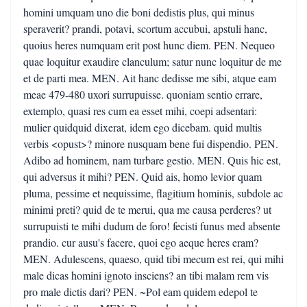
homini umquam uno die boni dedistis plus, qui minus
speraverit? prandi, potavi, scortum accubui, apstuli hanc,
quoius heres numquam erit post hunc diem. PEN. Nequeo
quae loquitur exaudire clanculum; satur nunc loquitur de me
et de parti mea. MEN. Ait hanc dedisse me sibi, atque eam
meae 479-480 uxori surrupuisse. quoniam sentio errare,
extemplo, quasi res cum ea esset mihi, coepi adsentari:
mulier quidquid dixerat, idem ego dicebam. quid multis
verbis <opust>? minore nusquam bene fui dispendio. PEN.
Adibo ad hominem, nam turbare gestio. MEN. Quis hic est,
qui adversus it mihi? PEN. Quid ais, homo levior quam
pluma, pessime et nequissime, flagitium hominis, subdole ac
minimi preti? quid de te merui, qua me causa perderes? ut
surrupuisti te mihi dudum de foro! fecisti funus med absente
prandio. cur ausu's facere, quoi ego aeque heres eram?
MEN. Adulescens, quaeso, quid tibi mecum est rei, qui mihi
male dicas homini ignoto insciens? an tibi malam rem vis
pro male dictis dari? PEN. ~Pol eam quidem edepol te