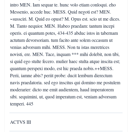
intro MEN. Iam sequar te. hunc volo etiam conloqui. eho
Messenio, accede huc. MESS. Quid negoti est? MEN.
~sussciri. M. Quid eo opust? M. Opus est. scio ut me dices.
M. Tanto nequior. MEN. Habeo praedam: tantum incepi
operis. ei quantum potes, 434-435 abduc istos in tabernam
actutum devorsoriam. tum facito ante solem occasum ut
venias advorsum mihi. MESS. Non tu istas meretrices
novisti, ere. MEN. Tace, inquam *** mihi dolebit, non tibi,
si quid ego stulte fecero. mulier haec stulta atque inscita est;
quantum perspexi modo, est hic praeda nobis.++MESS.
Perii, iamne abis? periit probe: ducit lembum dierectum
navis praedatoria. sed ego inscitus qui domino me postulem
moderarier: dicto me emit audientem, haud imperatorem
sibi. sequimini, ut, quod imperatum est, veniam advorsum
temperi. 445
ACTVS III