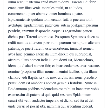
illum reliquit alterum apud matrem domi. Tarenti ludi forte
erant, cum illuc venit. mortales multi, ut ad ludos,
convenerant: puer aberravit inter homines a patre.
Epidamniensis quidam ibi mercator fuit, is puerum tollit
avehitque Epidamnium. pater eius autem postquam puerum
perdidit, animum despondit, eaque is aegritudine paucis
diebus post Tarenti emortuost. Postquam Syracusas de ea re
rediit nuntius ad avom puerorum, puerum surruptum alterum
patremque pueri Tarenti esse emortuom, immutat nomen
avos huic gemino alteri; ita illum dilexit, qui subruptust,
alterum: illius nomen indit illi qui domi est, Menaechmo,
idem quod alteri nomen fuit; et ipsus eodem est avos vocatus
nomine (propterea illius nomen memini facilius, quia illum
clamore vidi flagitarier). ne mox erretis, iam nunc praedico
prius: idem est ambobus nomen geminis fratribus. Nunc in
Epidamnum pedibus redeundum est mihi, ut hanc rem vobis
examussim disputem. si quis quid vestrum Epidamnum
curari sibi velit, audacter imperato et dicito, sed ita ut det
unde curari id possit sibi. nam nisi qui argentum dederit,