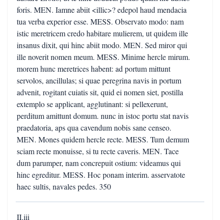
foris. MEN. Iamne abiit <illic>? edepol haud mendacia
tua verba experior esse. MESS. Observato modo: nam
istic meretricem credo habitare mulierem, ut quidem ille
insanus dixit, qui hinc abiit modo. MEN. Sed miror qui
ille noverit nomen meum. MESS. Minime hercle mirum.
morem hunc meretrices habent: ad portum mittunt
servolos, ancillulas; si quae peregrina navis in portum
advenit, rogitant cuiatis sit, quid ei nomen siet, postilla
extemplo se applicant, agglutinant: si pellexerunt,
perditum amittunt domum. nunc in istoc portu stat navis
praedatoria, aps qua cavendum nobis sane censeo.
MEN. Mones quidem hercle recte. MESS. Tum demum
sciam recte monuisse, si tu recte caveris. MEN. Tace
dum parumper, nam concrepuit ostium: videamus qui
hinc egreditur. MESS. Hoc ponam interim. asservatote
haec sultis, navales pedes. 350
II.iii