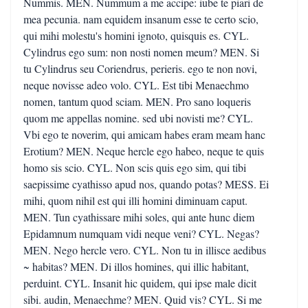
Nummis. MEN. Nummum a me accipe: iube te piari de
mea pecunia. nam equidem insanum esse te certo scio,
qui mihi molestu's homini ignoto, quisquis es. CYL.
Cylindrus ego sum: non nosti nomen meum? MEN. Si
tu Cylindrus seu Coriendrus, perieris. ego te non novi,
neque novisse adeo volo. CYL. Est tibi Menaechmo
nomen, tantum quod sciam. MEN. Pro sano loqueris
quom me appellas nomine. sed ubi novisti me? CYL.
Vbi ego te noverim, qui amicam habes eram meam hanc
Erotium? MEN. Neque hercle ego habeo, neque te quis
homo sis scio. CYL. Non scis quis ego sim, qui tibi
saepissime cyathisso apud nos, quando potas? MESS. Ei
mihi, quom nihil est qui illi homini diminuam caput.
MEN. Tun cyathissare mihi soles, qui ante hunc diem
Epidamnum numquam vidi neque veni? CYL. Negas?
MEN. Nego hercle vero. CYL. Non tu in illisce aedibus
~ habitas? MEN. Di illos homines, qui illic habitant,
perduint. CYL. Insanit hic quidem, qui ipse male dicit
sibi. audin, Menaechme? MEN. Quid vis? CYL. Si me