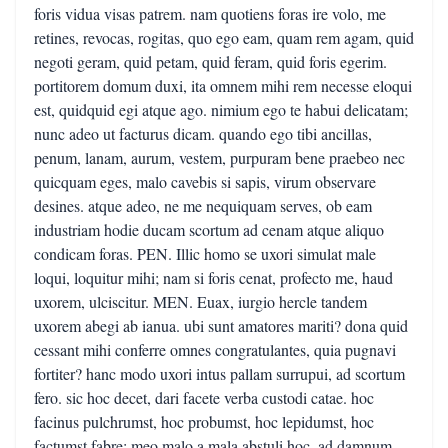
foris vidua visas patrem. nam quotiens foras ire volo, me
retines, revocas, rogitas, quo ego eam, quam rem agam, quid
negoti geram, quid petam, quid feram, quid foris egerim.
portitorem domum duxi, ita omnem mihi rem necesse eloqui
est, quidquid egi atque ago. nimium ego te habui delicatam;
nunc adeo ut facturus dicam. quando ego tibi ancillas,
penum, lanam, aurum, vestem, purpuram bene praebeo nec
quicquam eges, malo cavebis si sapis, virum observare
desines. atque adeo, ne me nequiquam serves, ob eam
industriam hodie ducam scortum ad cenam atque aliquo
condicam foras. PEN. Illic homo se uxori simulat male
loqui, loquitur mihi; nam si foris cenat, profecto me, haud
uxorem, ulciscitur. MEN. Euax, iurgio hercle tandem
uxorem abegi ab ianua. ubi sunt amatores mariti? dona quid
cessant mihi conferre omnes congratulantes, quia pugnavi
fortiter? hanc modo uxori intus pallam surrupui, ad scortum
fero. sic hoc decet, dari facete verba custodi catae. hoc
facinus pulchrumst, hoc probumst, hoc lepidumst, hoc
factumst fabre: meo malo a mala abstuli hoc, ad damnum