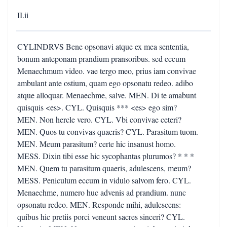
II.ii
CYLINDRVS Bene opsonavi atque ex mea sententia,
bonum anteponam prandium pransoribus. sed eccum
Menaechmum video. vae tergo meo, prius iam convivae
ambulant ante ostium, quam ego opsonatu redeo. adibo
atque alloquar. Menaechme, salve. MEN. Di te amabunt
quisquis <es>. CYL. Quisquis *** <es> ego sim?
MEN. Non hercle vero. CYL. Vbi convivae ceteri?
MEN. Quos tu convivas quaeris? CYL. Parasitum tuom.
MEN. Meum parasitum? certe hic insanust homo.
MESS. Dixin tibi esse hic sycophantas plurumos? * * *
MEN. Quem tu parasitum quaeris, adulescens, meum?
MESS. Peniculum eccum in vidulo salvom fero. CYL.
Menaechme, numero huc advenis ad prandium. nunc
opsonatu redeo. MEN. Responde mihi, adulescens:
quibus hic pretiis porci veneunt sacres sinceri? CYL.