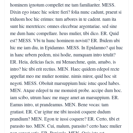
hominem ignotum compellet me tam familiariter. MESS.
Dixin ego istaec hic solere fieri? folia nunc cadunt, praeut si
triduom hoc hic erimus: tum arbores in te cadent. nam ita
sunt hic meretrices: omnes elecebrae argentariae. sed sine
me dum hanc compellare. heus mulier, tibi dico. ER. Quid
est? MESS. Vbi tu hunc hominem novisti? ER. Ibidem ubi
hic me iam diu, in Epidamno. MESS. In Epidamno? qui huc
in hanc urbem pedem, nisi hodie, numquam intro tetulit?
ER. Heia, delicias facis. mi Menaechme, quin, amabo, is
intro? hic tibi erit rectius. MEN. Haec quidem edepol recte
appellat meo me mulier nomine. nimis miror, quid hoc sit
negoti. MESS. Oboluit marsuppium huic istuc quod habes.
MEN. Atque edepol tu me monuisti probe. accipe dum hoc.
iam scibo, utrum haec me mage amet an marsuppium. ER.
Eamus intro, ut prandeamus. MEN. Bene vocas: tam
gratiast. ER. Cur igitur me tibi iussisti coquere dudum
prandium? MEN. Egon te iussi coquere? ER. Certo, tibi et
parasito tuo. MEN. Cui, malum, parasito? certo haec mulier
non sanast satis. ER. Peniculo. MEN. Quis iste est