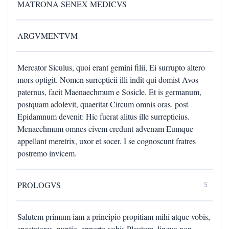
MATRONA SENEX MEDICVS
ARGVMENTVM
Mercator Siculus, quoi erant gemini filii, Ei surrupto altero
mors optigit. Nomen surrepticii illi indit qui domist Avos
paternus, facit Maenaechmum e Sosicle. Et is germanum,
postquam adolevit, quaeritat Circum omnis oras. post
Epidamnum devenit: Hic fuerat alitus ille surrepticius.
Menaechmum omnes civem credunt advenam Eumque
appellant meretrix, uxor et socer. I se cognoscunt fratres
postremo invicem.
PROLOGVS
5
Salutem primum iam a principio propitiam mihi atque vobis,
spectatores, nuntio. apporto vobis Plautum, lingua non