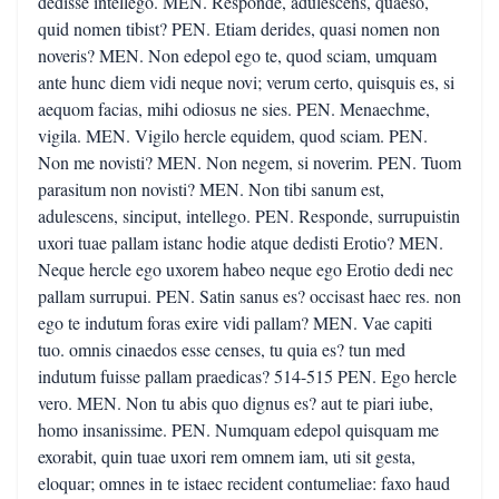
dedisse intellego. MEN. Responde, adulescens, quaeso,
quid nomen tibist? PEN. Etiam derides, quasi nomen non
noveris? MEN. Non edepol ego te, quod sciam, umquam
ante hunc diem vidi neque novi; verum certo, quisquis es, si
aequom facias, mihi odiosus ne sies. PEN. Menaechme,
vigila. MEN. Vigilo hercle equidem, quod sciam. PEN.
Non me novisti? MEN. Non negem, si noverim. PEN. Tuom
parasitum non novisti? MEN. Non tibi sanum est,
adulescens, sinciput, intellego. PEN. Responde, surrupuistin
uxori tuae pallam istanc hodie atque dedisti Erotio? MEN.
Neque hercle ego uxorem habeo neque ego Erotio dedi nec
pallam surrupui. PEN. Satin sanus es? occisast haec res. non
ego te indutum foras exire vidi pallam? MEN. Vae capiti
tuo. omnis cinaedos esse censes, tu quia es? tun med
indutum fuisse pallam praedicas? 514-515 PEN. Ego hercle
vero. MEN. Non tu abis quo dignus es? aut te piari iube,
homo insanissime. PEN. Numquam edepol quisquam me
exorabit, quin tuae uxori rem omnem iam, uti sit gesta,
eloquar; omnes in te istaec recident contumeliae: faxo haud