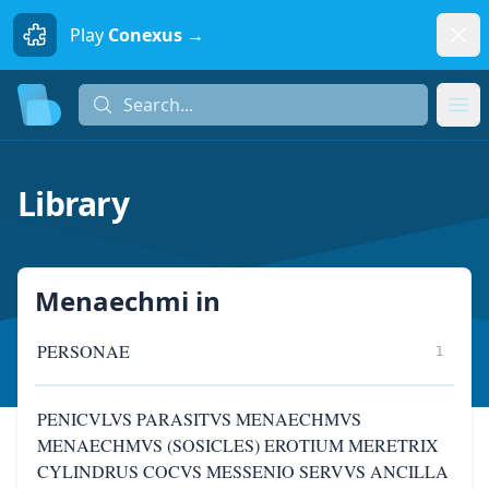
Dism
Play
Conexus →
Search...
Search...
Ope
Library
Menaechmi
in
PERSONAE
1
PENICVLVS PARASITVS MENAECHMVS
MENAECHMVS (SOSICLES) EROTIUM MERETRIX
CYLINDRUS COCVS MESSENIO SERVVS ANCILLA