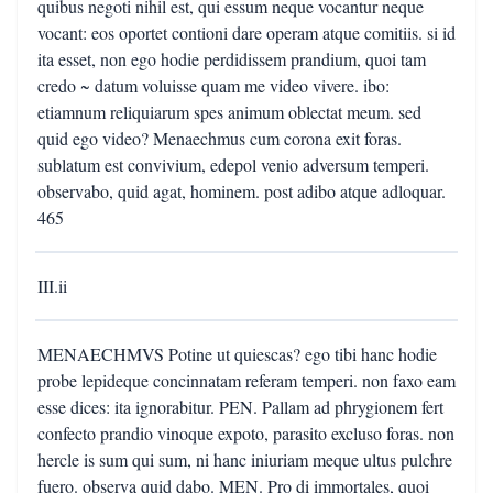
quibus negoti nihil est, qui essum neque vocantur neque
vocant: eos oportet contioni dare operam atque comitiis. si id
ita esset, non ego hodie perdidissem prandium, quoi tam
credo ~ datum voluisse quam me video vivere. ibo:
etiamnum reliquiarum spes animum oblectat meum. sed
quid ego video? Menaechmus cum corona exit foras.
sublatum est convivium, edepol venio adversum temperi.
observabo, quid agat, hominem. post adibo atque adloquar.
465
III.ii
MENAECHMVS Potine ut quiescas? ego tibi hanc hodie
probe lepideque concinnatam referam temperi. non faxo eam
esse dices: ita ignorabitur. PEN. Pallam ad phrygionem fert
confecto prandio vinoque expoto, parasito excluso foras. non
hercle is sum qui sum, ni hanc iniuriam meque ultus pulchre
fuero. observa quid dabo. MEN. Pro di immortales, quoi