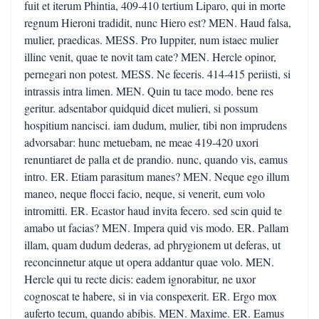
fuit et iterum Phintia, 409-410 tertium Liparo, qui in morte
regnum Hieroni tradidit, nunc Hiero est? MEN. Haud falsa,
mulier, praedicas. MESS. Pro Iuppiter, num istaec mulier
illinc venit, quae te novit tam cate? MEN. Hercle opinor,
pernegari non potest. MESS. Ne feceris. 414-415 periisti, si
intrassis intra limen. MEN. Quin tu tace modo. bene res
geritur. adsentabor quidquid dicet mulieri, si possum
hospitium nancisci. iam dudum, mulier, tibi non imprudens
advorsabar: hunc metuebam, ne meae 419-420 uxori
renuntiaret de palla et de prandio. nunc, quando vis, eamus
intro. ER. Etiam parasitum manes? MEN. Neque ego illum
maneo, neque flocci facio, neque, si venerit, eum volo
intromitti. ER. Ecastor haud invita fecero. sed scin quid te
amabo ut facias? MEN. Impera quid vis modo. ER. Pallam
illam, quam dudum dederas, ad phrygionem ut deferas, ut
reconcinnetur atque ut opera addantur quae volo. MEN.
Hercle qui tu recte dicis: eadem ignorabitur, ne uxor
cognoscat te habere, si in via conspexerit. ER. Ergo mox
auferto tecum, quando abibis. MEN. Maxime. ER. Eamus