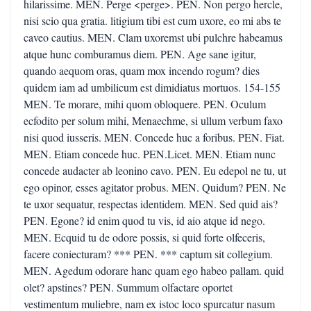
hilarissime. MEN. Perge <perge>. PEN. Non pergo hercle,
nisi scio qua gratia. litigium tibi est cum uxore, eo mi abs te
caveo cautius. MEN. Clam uxoremst ubi pulchre habeamus
atque hunc comburamus diem. PEN. Age sane igitur,
quando aequom oras, quam mox incendo rogum? dies
quidem iam ad umbilicum est dimidiatus mortuos. 154-155
MEN. Te morare, mihi quom obloquere. PEN. Oculum
ecfodito per solum mihi, Menaechme, si ullum verbum faxo
nisi quod iusseris. MEN. Concede huc a foribus. PEN. Fiat.
MEN. Etiam concede huc. PEN.Licet. MEN. Etiam nunc
concede audacter ab leonino cavo. PEN. Eu edepol ne tu, ut
ego opinor, esses agitator probus. MEN. Quidum? PEN. Ne
te uxor sequatur, respectas identidem. MEN. Sed quid ais?
PEN. Egone? id enim quod tu vis, id aio atque id nego.
MEN. Ecquid tu de odore possis, si quid forte olfeceris,
facere coniecturam? *** PEN. *** captum sit collegium.
MEN. Agedum odorare hanc quam ego habeo pallam. quid
olet? apstines? PEN. Summum olfactare oportet
vestimentum muliebre, nam ex istoc loco spurcatur nasum