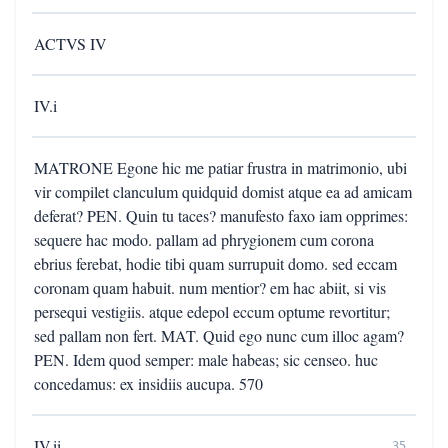
ACTVS IV
IV.i
MATRONE Egone hic me patiar frustra in matrimonio, ubi
vir compilet clanculum quidquid domist atque ea ad amicam
deferat? PEN. Quin tu taces? manufesto faxo iam opprimes:
sequere hac modo. pallam ad phrygionem cum corona
ebrius ferebat, hodie tibi quam surrupuit domo. sed eccam
coronam quam habuit. num mentior? em hac abiit, si vis
persequi vestigiis. atque edepol eccum optume revortitur;
sed pallam non fert. MAT. Quid ego nunc cum illoc agam?
PEN. Idem quod semper: male habeas; sic censeo. huc
concedamus: ex insidiis aucupa. 570
IV.ii
35