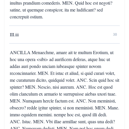
inultus prandium comederis. MEN. Quid hoc est negoti?
satine, ut quemque conspicor, ita me ludificant? sed
concrepuit ostium.
III.iii
30
ANCILLA Menaechme, amare ait te multum Erotium, ut
hoc una opera <sibi> ad aurificem deferas, atque huc ut
addas auri pondo unciam iubeasque spinter novom
reconcinnarier. MEN. Et istuc et aliud, si quid curari volet,
me curaturum dicito, quidquid volet. ANC. Scin quid hoc sit
spinter? MEN. Nescio, nisi aureum. ANC. Hoc est quod
olim clanculum ex armario te surrupuisse aiebas uxori tuae.
MEN. Numquam hercle factum est. ANC. Non meministi,
obsecro? redde igitur spinter, si non meministi. MEN. Mane.
immo equidem memini. nempe hoc est, quod illi dedi.
ANC. Istuc. MEN. Vbi illae armillae sunt, quas una dedi?
ANC. Numquam dedisti. MEN. Nam pol hoc unum dedi.