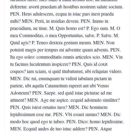
deferetur. avorti praedam ab hostibus nostrum salute socium.
PEN. Heus adulescens, ecqua in istac pars inest praeda
mihi? MEN. Perii, in insidias deveni. PEN. Immo in
praesidium, ne time. M. Quis homo est? P. Ego sum. M. O
mea Commoditas, o mea Opportunitas, salve. P. Salve. M.
Quid agis? P. Teneo dextera genium meum. MEN. Non
potuisti magis per tempus mi advenire quam advenis. PEN.
Ita ego soleo: commoditatis omnis articulos scio. MEN. Vin
tu facinus luculentum inspicere? PEN. Quis id coxit
coquos? iam sciam, si quid titubatumst, ubi reliquias videro.
MEN. Dic mi, enumquam tu vidisti tabulam pictam in
pariete, ubi aquila Catameitum raperet aut ubi Venus
Adoneum? PEN. Saepe. sed quid istae picturae ad me
attinent? MEN. Age me aspice. ecquid adsimulo similiter?
PEN. Quis istest ornatus tuos? MEN. Dic hominem
lepidissimum esse me. PEN. Vbi essuri sumus? MEN. Dic
modo hoc quod ego te iubeo. PEN. Dico: homo lepidissime.
MEN. Ecquid audes de tuo istuc addere? PEN. Atque