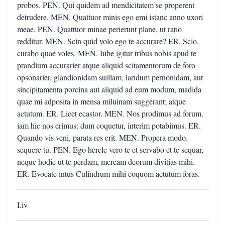
probos. PEN. Qui quidem ad mendicitatem se properent
detrudere. MEN. Quattuor minis ego emi istanc anno uxori
meae. PEN. Quattuor minae perierunt plane, ut ratio
redditur. MEN. Scin quid volo ego te accurare? ER. Scio,
curabo quae voles. MEN. Iube igitur tribus nobis apud te
prandium accurarier atque aliquid scitamentorum de foro
opsonarier, glandionidam suillam, laridum pernonidam, aut
sincipitamenta porcina aut aliquid ad eum modum, madida
quae mi adposita in mensa miluinam suggerant; atque
actutum. ER. Licet ecastor. MEN. Nos prodimus ad forum.
iam hic nos erimus: dum coquetur, interim potabimus. ER.
Quando vis veni, parata res erit. MEN. Propera modo.
sequere tu. PEN. Ego hercle vero te et servabo et te sequar,
neque hodie ut te perdam, meream deorum divitias mihi.
ER. Evocate intus Culindrum mihi coquom actutum foras.
I.iv