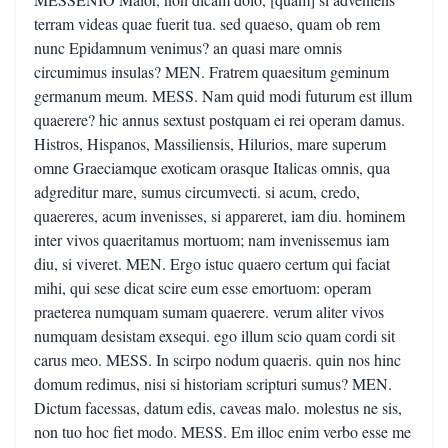
terram videas quae fuerit tua. sed quaeso, quam ob rem
nunc Epidamnum venimus? an quasi mare omnis
circumimus insulas? MEN. Fratrem quaesitum geminum
germanum meum. MESS. Nam quid modi futurum est illum
quaerere? hic annus sextust postquam ei rei operam damus.
Histros, Hispanos, Massiliensis, Hilurios, mare superum
omne Graeciamque exoticam orasque Italicas omnis, qua
adgreditur mare, sumus circumvecti. si acum, credo,
quaereres, acum invenisses, si appareret, iam diu. hominem
inter vivos quaeritamus mortuom; nam invenissemus iam
diu, si viveret. MEN. Ergo istuc quaero certum qui faciat
mihi, qui sese dicat scire eum esse emortuom: operam
praeterea numquam sumam quaerere. verum aliter vivos
numquam desistam exsequi. ego illum scio quam cordi sit
carus meo. MESS. In scirpo nodum quaeris. quin nos hinc
domum redimus, nisi si historiam scripturi sumus? MEN.
Dictum facessas, datum edis, caveas malo. molestus ne sis,
non tuo hoc fiet modo. MESS. Em illoc enim verbo esse me