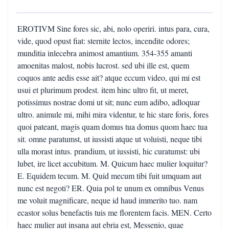
EROTIVM Sine fores sic, abi, nolo operiri. intus para, cura,
vide, quod opust fiat: sternite lectos, incendite odores;
munditia inlecebra animost amantium. 354-355 amanti
amoenitas malost, nobis lucrost. sed ubi ille est, quem
coquos ante aedis esse ait? atque eccum video, qui mi est
usui et plurimum prodest. item hinc ultro fit, ut meret,
potissimus nostrae domi ut sit; nunc eum adibo, adloquar
ultro. animule mi, mihi mira videntur, te hic stare foris, fores
quoi pateant, magis quam domus tua domus quom haec tua
sit. omne paratumst, ut iussisti atque ut voluisti, neque tibi
ulla morast intus. prandium, ut iussisti, hic curatumst: ubi
lubet, ire licet accubitum. M. Quicum haec mulier loquitur?
E. Equidem tecum. M. Quid mecum tibi fuit umquam aut
nunc est negoti? ER. Quia pol te unum ex omnibus Venus
me voluit magnificare, neque id haud immerito tuo. nam
ecastor solus benefactis tuis me florentem facis. MEN. Certo
haec mulier aut insana aut ebria est, Messenio, quae