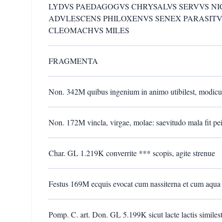
LYDVS PAEDAGOGVS CHRYSALVS SERVVS N
ADVLESCENS PHILOXENVS SENEX PARASITV
CLEOMACHVS MILES
FRAGMENTA
Non. 342M quibus ingenium in animo utibilest, modicum 
Non. 172M vincla, virgae, molae: saevitudo mala fit pe
Char. GL 1.219K converrite *** scopis, agite strenue
Festus 169M ecquis evocat cum nassiterna et cum aqua
Pomp. C. art. Don. GL 5.199K sicut lacte lactis similes