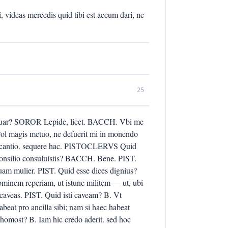
, videas mercedis quid tibi est aecum dari, ne
25
loquar? SOROR Lepide, licet. BACCH. Vbi me
 Pol magis metuo, ne defuerit mi in monendo
it cantio. sequere hac. PISTOCLERVS Quid
onsilio consuluistis? BACCH. Bene. PIST.
uam mulier. PIST. Quid esse dices dignius?
ominem reperiam, ut istunc militem — ut, ubi
 caveas. PIST. Quid isti caveam? B. Vt
abeat pro ancilla sibi; nam si haec habeat
s homost? B. Iam hic credo aderit. sed hoc