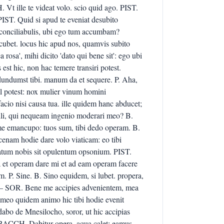
t ille te videat volo. scio quid ago. PIST.
PIST. Quid si apud te eveniat desubito
eri conciliabulis, ubi ego tum accumbam?
bet. locus hic apud nos, quamvis subito
a rosa', mihi dicito 'dato qui bene sit': ego ubi
est hic, non hac temere transiri potest.
ndumst tibi. manum da et sequere. P. Aha,
nil potest: nox mulier vinum homini
cio nisi causa tua. ille quidem hanc abducet;
hili, qui nequeam ingenio moderari meo? B.
 me emancupo: tuos sum, tibi dedo operam. B.
cenam hodie dare volo viaticam: eo tibi
onatum nobis sit opulentum opsonium. PIST.
a et operam dare mi et ad eam operam facere
P. Sine. B. Sino equidem, si lubet. propera,
.— SOR. Bene me accipies advenientem, mea
meo quidem animo hic tibi hodie evenit
bo de Mnesilocho, soror, ut hic accipias
 BACCH. Dabitur opera. aqua calet: eamus