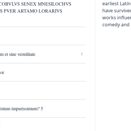
earliest Lati
ICOBVLVS SENEX MNESILOCHVS
have survived
S PVER ARTAMO LORARIVS
works influ
comedy and 
et sine vernilitate
5
ior
 istum impurissimum? 5
t