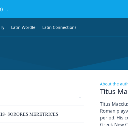
s) →
ary
Latin Wordle
Latin Connections
About the aut
Titus Ma
1
Titus Macciu
Roman playwr
IS- SORORES MERETRICES
period. His 
Greek New C