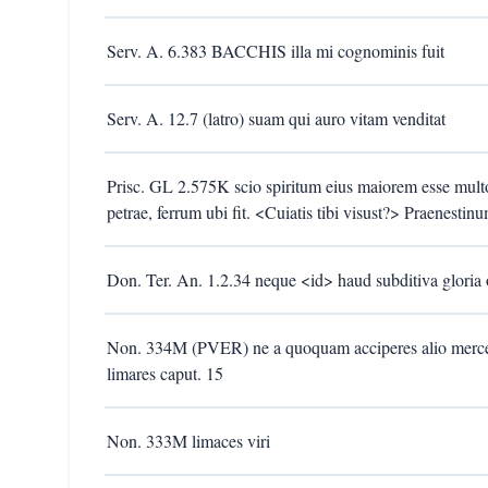
Serv. A. 6.383 BACCHIS illa mi cognominis fuit
Serv. A. 12.7 (latro) suam qui auro vitam venditat
Prisc. GL 2.575K scio spiritum eius maiorem esse multo
petrae, ferrum ubi fit. <Cuiatis tibi visust?> Praenestinu
Don. Ter. An. 1.2.34 neque <id> haud subditiva gloria 
Non. 334M (PVER) ne a quoquam acciperes alio merce
limares caput. 15
Non. 333M limaces viri