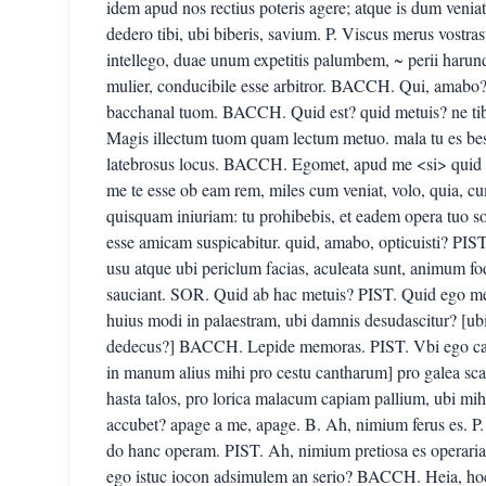
idem apud nos rectius poteris agere; atque is dum venia
dedero tibi, ubi biberis, savium. P. Viscus merus vostra
intellego, duae unum expetitis palumbem, ~ perii harund
mulier, conducibile esse arbitror. BACCH. Qui, amabo?
bacchanal tuom. BACCH. Quid est? quid metuis? ne tib
Magis illectum tuom quam lectum metuo. mala tu es best
latebrosus locus. BACCH. Egomet, apud me <si> quid s
me te esse ob eam rem, miles cum veniat, volo, quia, cu
quisquam iniuriam: tu prohibebis, et eadem opera tuo s
esse amicam suspicabitur. quid, amabo, opticuisti? PIS
usu atque ubi periclum facias, aculeata sunt, animum fo
sauciant. SOR. Quid ab hac metuis? PIST. Quid ego m
huius modi in palaestram, ubi damnis desudascitur? [u
dedecus?] BACCH. Lepide memoras. PIST. Vbi ego cap
in manum alius mihi pro cestu cantharum] pro galea scaph
hasta talos, pro lorica malacum capiam pallium, ubi mih
accubet? apage a me, apage. B. Ah, nimium ferus es. P.
do hanc operam. PIST. Ah, nimium pretiosa es operar
ego istuc iocon adsimulem an serio? BACCH. Heia, hoc 