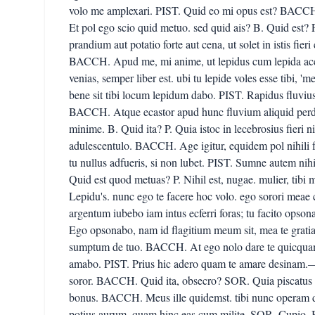
volo me amplexari. PIST. Quid eo mi opus est? BACCH. V
Et pol ego scio quid metuo. sed quid ais? B. Quid est? 
prandium aut potatio forte aut cena, ut solet in istis fi
BACCH. Apud me, mi anime, ut lepidus cum lepida accu
venias, semper liber est. ubi tu lepide voles esse tibi, 'me
bene sit tibi locum lepidum dabo. PIST. Rapidus fluvius 
BACCH. Atque ecastor apud hunc fluvium aliquid perdu
minime. B. Quid ita? P. Quia istoc in lecebrosius fieri 
adulescentulo. BACCH. Age igitur, equidem pol nihili fa
tu nullus adfueris, si non lubet. PIST. Sumne autem ni
Quid est quod metuas? P. Nihil est, nugae. mulier, tibi
Lepidu's. nunc ego te facere hoc volo. ego sorori meae 
argentum iubebo iam intus ecferri foras; tu facito ops
Ego opsonabo, nam id flagitium meum sit, mea te grati
sumptum de tuo. BACCH. At ego nolo dare te quicquam. 
amabo. PIST. Prius hic adero quam te amare desinam
soror. BACCH. Quid ita, obsecro? SOR. Quia piscatus 
bonus. BACCH. Meus ille quidemst. tibi nunc operam da
potius aurum, quam hinc eas cum milite. SOR. Cupio.