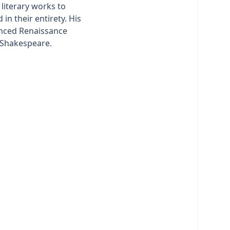
n literary works to
 in their entirety. His
enced Renaissance
Shakespeare.