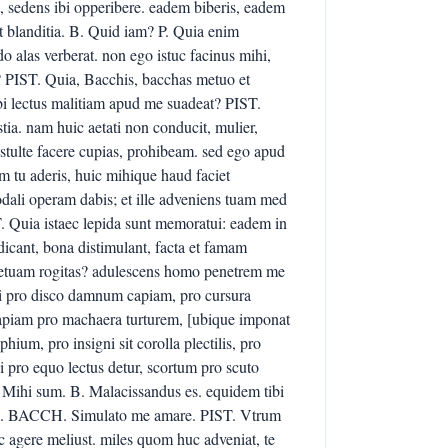
t, sedens ibi opperibere. eadem biberis, eadem
st blanditia. B. Quid iam? P. Quia enim
o alas verberat. non ego istuc facinus mihi,
 PIST. Quia, Bacchis, bacchas metuo et
i lectus malitiam apud me suadeat? PIST.
ia. nam huic aetati non conducit, mulier,
tulte facere cupias, prohibeam. sed ego apud
m tu aderis, huic mihique haud faciet
odali operam dabis; et ille adveniens tuam med
T. Quia istaec lepida sunt memoratui: eadem in
dicant, bona distimulant, facta et famam
etuam rogitas? adulescens homo penetrem me
bi pro disco damnum capiam, pro cursura
iam pro machaera turturem, [ubique imponat
ium, pro insigni sit corolla plectilis, pro
i pro equo lectus detur, scortum pro scuto
 Mihi sum. B. Malacissandus es. equidem tibi
ia. BACCH. Simulato me amare. PIST. Vtrum
agere meliust. miles quom huc adveniat, te