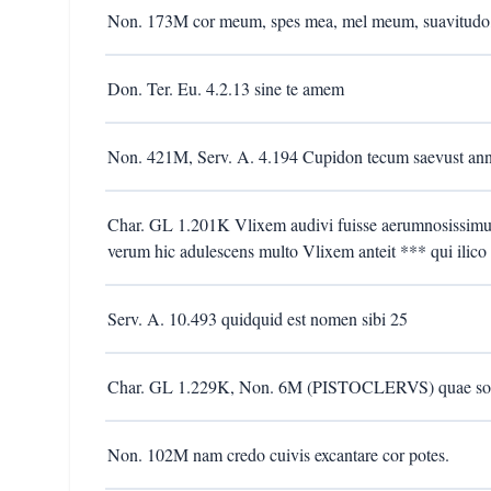
Non. 173M cor meum, spes mea, mel meum, suavitudo,
Don. Ter. Eu. 4.2.13 sine te amem
Non. 421M, Serv. A. 4.194 Cupidon tecum saevust an
Char. GL 1.201K Vlixem audivi fuisse aerumnosissimum, 
verum hic adulescens multo Vlixem anteit *** qui ilico e
Serv. A. 10.493 quidquid est nomen sibi 25
Char. GL 1.229K, Non. 6M (PISTOCLERVS) quae soda
Non. 102M nam credo cuivis excantare cor potes.