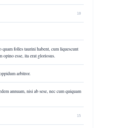
10
 quam folles taurini habent, cum liquescunt
m opino esse, ita erat gloriosus.
oppidum arbitror.
dem annuam, nisi ab sese, nec cum quiquam
15