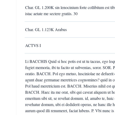
Char. GL 1.200K sin lenocinium forte collibitum est tibi
istac aetate me sectere gratiis. 30
Char. GL 1.123K Arabus
ACTVS I
I.i BACCHIS Quid si hoc potis est ut tu taceas, ego 
fugiet memoria, ibi tu facito ut subvenias, soror. SOR.
oratio. BACCH. Pol ego metuo, lusciniolae ne defuer
agunt duae germanae meretrices cognomines? quid in c
Pol haud meretricium est. BACCH. Miserius nihil est q
BACCH. Haec ita me orat, sibi qui caveat aliquem ut h
emeritum sibi sit, se revehat domum. id, amabo te, huic
revehatur domum, ubi ei dediderit operas, ne hanc ille h
aurum quod illi renumeret, faciat lubens. P. Vbi nunc i