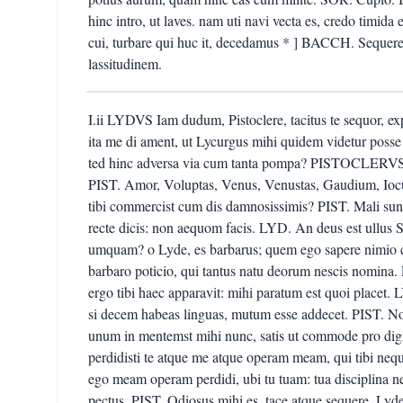
hinc intro, ut laves. nam uti navi vecta es, credo timid
cui, turbare qui huc it, decedamus * ] BACCH. Sequere h
lassitudinem.
I.ii LYDVS Iam dudum, Pistoclere, tacitus te sequor, e
ita me di ament, ut Lycurgus mihi quidem videtur posse
ted hinc adversa via cum tanta pompa? PISTOCLERVS 
PIST. Amor, Voluptas, Venus, Venustas, Gaudium, Ioc
tibi commercist cum dis damnosissimis? PIST. Mali sunt
recte dicis: non aequom facis. LYD. An deus est ullus 
umquam? o Lyde, es barbarus; quem ego sapere nimio ce
barbaro poticio, qui tantus natu deorum nescis nomina
ergo tibi haec apparavit: mihi paratum est quoi placet.
si decem habeas linguas, mutum esse addecet. PIST. No
unum in mentemst mihi nunc, satis ut commode pro dig
perdidisti te atque me atque operam meam, qui tibi ne
ego meam operam perdidi, ubi tu tuam: tua disciplina n
pectus. PIST. Odiosus mihi es. tace atque sequere, Ly