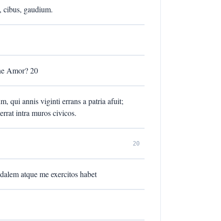
 cibus, gaudium.
ne Amor? 20
qui annis viginti errans a patria afuit;
rrat intra muros civicos.
20
lem atque me exercitos habet