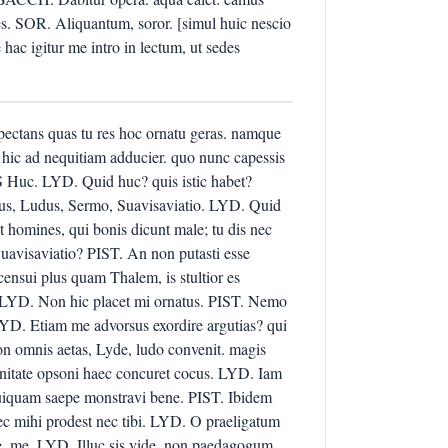
a es. SOR. Aliquantum, soror. [simul huic nescio
ac igitur me intro in lectum, ut sedes
xpectans quas tu res hoc ornatu geras. namque
 hic ad nequitiam adducier. quo nunc capessis
Huc. LYD. Quid huc? quis istic habet?
us, Ludus, Sermo, Suavisaviatio. LYD. Quid
 homines, qui bonis dicunt male; tu dis nec
Suavisaviatio? PIST. An non putasti esse
nsui plus quam Thalem, is stultior es
. LYD. Non hic placet mi ornatus. PIST. Nemo
 LYD. Etiam me advorsus exordire argutias? qui
n omnis aetas, Lyde, ludo convenit. magis
nitate opsoni haec concuret cocus. LYD. Iam
quiquam saepe monstravi bene. PIST. Ibidem
ec mihi prodest nec tibi. LYD. O praeligatum
de, me. LYD. Illuc sis vide, non paedagogum