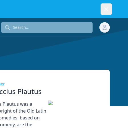
Dismiss
Search...
Search...
hor
ccius Plautus
s Plautus was a
ight of the Old Latin
comedies, based on
omedy, are the