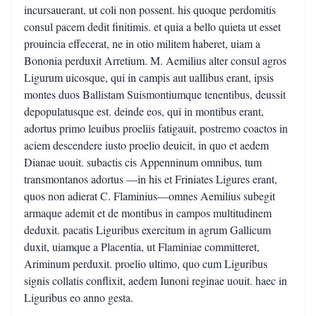
incursauerant, ut coli non possent. his quoque perdomitis
consul pacem dedit finitimis. et quia a bello quieta ut esset
prouincia effecerat, ne in otio militem haberet, uiam a
Bononia perduxit Arretium. M. Aemilius alter consul agros
Ligurum uicosque, qui in campis aut uallibus erant, ipsis
montes duos Ballistam Suismontiumque tenentibus, deussit
depopulatusque est. deinde eos, qui in montibus erant,
adortus primo leuibus proeliis fatigauit, postremo coactos in
aciem descendere iusto proelio deuicit, in quo et aedem
Dianae uouit. subactis cis Appenninum omnibus, tum
transmontanos adortus —in his et Friniates Ligures erant,
quos non adierat C. Flaminius—omnes Aemilius subegit
armaque ademit et de montibus in campos multitudinem
deduxit. pacatis Liguribus exercitum in agrum Gallicum
duxit, uiamque a Placentia, ut Flaminiae committeret,
Ariminum perduxit. proelio ultimo, quo cum Liguribus
signis collatis conflixit, aedem Iunoni reginae uouit. haec in
Liguribus eo anno gesta.