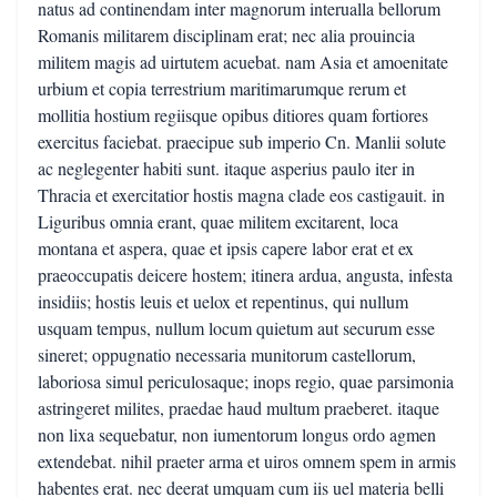
natus ad continendam inter magnorum interualla bellorum
Romanis militarem disciplinam erat; nec alia prouincia
militem magis ad uirtutem acuebat. nam Asia et amoenitate
urbium et copia terrestrium maritimarumque rerum et
mollitia hostium regiisque opibus ditiores quam fortiores
exercitus faciebat. praecipue sub imperio Cn. Manlii solute
ac neglegenter habiti sunt. itaque asperius paulo iter in
Thracia et exercitatior hostis magna clade eos castigauit. in
Liguribus omnia erant, quae militem excitarent, loca
montana et aspera, quae et ipsis capere labor erat et ex
praeoccupatis deicere hostem; itinera ardua, angusta, infesta
insidiis; hostis leuis et uelox et repentinus, qui nullum
usquam tempus, nullum locum quietum aut securum esse
sineret; oppugnatio necessaria munitorum castellorum,
laboriosa simul periculosaque; inops regio, quae parsimonia
astringeret milites, praedae haud multum praeberet. itaque
non lixa sequebatur, non iumentorum longus ordo agmen
extendebat. nihil praeter arma et uiros omnem spem in armis
habentes erat. nec deerat umquam cum iis uel materia belli