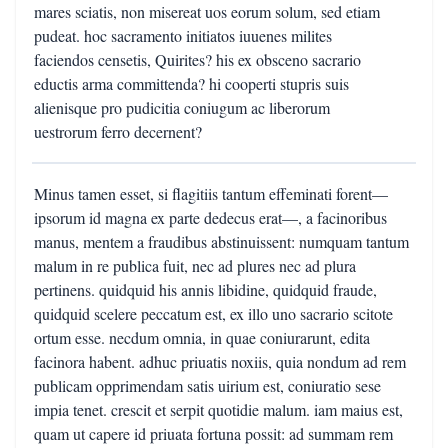
mares sciatis, non misereat uos eorum solum, sed etiam
pudeat. hoc sacramento initiatos iuuenes milites
faciendos censetis, Quirites? his ex obsceno sacrario
eductis arma committenda? hi cooperti stupris suis
alienisque pro pudicitia coniugum ac liberorum
uestrorum ferro decernent?
Minus tamen esset, si flagitiis tantum effeminati forent—
ipsorum id magna ex parte dedecus erat—, a facinoribus
manus, mentem a fraudibus abstinuissent: numquam tantum
malum in re publica fuit, nec ad plures nec ad plura
pertinens. quidquid his annis libidine, quidquid fraude,
quidquid scelere peccatum est, ex illo uno sacrario scitote
ortum esse. necdum omnia, in quae coniurarunt, edita
facinora habent. adhuc priuatis noxiis, quia nondum ad rem
publicam opprimendam satis uirium est, coniuratio sese
impia tenet. crescit et serpit quotidie malum. iam maius est,
quam ut capere id priuata fortuna possit: ad summam rem