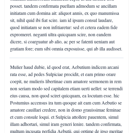
posset. tandem confirmata puellam admodum se ancillam
initiatam cum domina ait: aliquot annis, ex quo manumissa
sit, nihil quid ibi fiat scire. iam id ipsum consul laudare,
quod initiatam se non infitiaretur: sed et cetera eadem fide
expromeret. neganti ultra quicquam scire, non eandem
dicere, si coarguatur ab alio, ac per se fatenti ueniam aut
gratiam fore; eum sibi omnia exposuisse, qui ab illa audisset.
Mulier haud dubie, id quod erat, Aebutium indicem arcani
rata esse, ad pedes Sulpiciae procidit, et eam primo orare
coepit, ne mulieris libertinae cum amatore sermonem in rem
non seriam modo sed capitalem etiam uerti uellet: se terrendi
eius causa, non quod sciret quicquam, ea locutam esse. hic
Postumius accensus ira tum quoque ait eam cum Aebutio se
amatore cauillari credere, non in domo grauissimae feminae
et cum consule loqui. et Sulpicia attollere pauentem, simul
illam adhortari, simul iram generi lenire. tandem confirmata,
multum incusata perfidia Aebutii, qui optime de ipso meritae