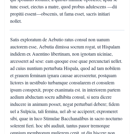
tunc esset, eiectus a matre, quod probus adulescens —dii
propitii essent—obscenis, ut fama esset, sacris initiari
nollet.
Satis exploratum de Aebutio ratus consul non uanum
auctorem esse, Aebutia dimissa socrum rogat, ut Hispalam
indidem ex Auentino libertinam, non ignotam uiciniae,
arcesseret ad sese: eam quoque esse quae percunctari uellet.
ad cuius nuntium perturbata Hispala, quod ad tam nobilem
et grauem feminam ignara causae arcesseretur, postquam
lictores in uestibulo turbamque consularem et consulem
ipsum conspexit, prope exanimata est. in interiorem partem
aedium abductam socru adhibita consul, si uera dicere
inducere in animum posset, negat perturbari debere; fidem
uel a Sulpicia, tali femina, uel ab se acciperet; expromeret
sibi, quae in luco Stimulae Bacchanalibus in sacro nocturno
solerent fieri. hoc ubi audiuit, tantus pauor tremorque
omnium membrorum mulierem cepit, ut diu hiscere non