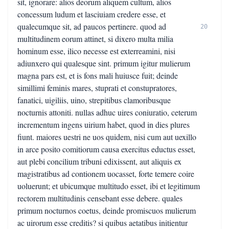
sit, ignorare: alios deorum aliquem cultum, alios
concessum ludum et lasciuiam credere esse, et
qualecumque sit, ad paucos pertinere. quod ad
20
multitudinem eorum attinet, si dixero multa milia
hominum esse, ilico necesse est exterreamini, nisi
adiunxero qui qualesque sint. primum igitur mulierum
magna pars est, et is fons mali huiusce fuit; deinde
simillimi feminis mares, stuprati et constupratores,
fanatici, uigiliis, uino, strepitibus clamoribusque
nocturnis attoniti. nullas adhuc uires coniuratio, ceterum
incrementum ingens uirium habet, quod in dies plures
fiunt. maiores uestri ne uos quidem, nisi cum aut uexillo
in arce posito comitiorum causa exercitus eductus esset,
aut plebi concilium tribuni edixissent, aut aliquis ex
magistratibus ad contionem uocasset, forte temere coire
uoluerunt; et ubicumque multitudo esset, ibi et legitimum
rectorem multitudinis censebant esse debere. quales
primum nocturnos coetus, deinde promiscuos mulierum
ac uirorum esse creditis? si quibus aetatibus initientur