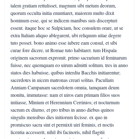
talem gratiam rettulisset, magnum sibi metum deorum,
quorum occulta initia enuntiaret, maiorem multo dixit
hominum esse, qui se indicem manibus suis discerpturi
essent. itaque hoc se Sulpiciam, hoc consulem orare, ut se
extra Italiam aliquo ablegarent, ubi reliquum uitae degere
tuto posset. bono animo esse iubere eam consul, et sibi
curae fore dicere, ut Romae tuto habitaret. tum Hispala
originem sacrorum expromit. primo sacrarium id feminarum
fuisse, nec quemquam eo uirum admitti solitum. tres in anno
statos dies habuisse, quibus interdiu Bacchis initiarentur;
sacerdotes in uicem matronas creari solitas. Pacullam
Anniam Campanam sacerdotem omnia, tamquam deum
monitu, immutasse: nam et uiros eam primam filios suos
initiasse, Minium et Herennium Cerrinios; et nocturnum
sacrum ex diurno, et pro tribus in anno diebus quinos
singulis mensibus dies initiorum fecisse. ex quo in
promiscuo sacra sint et permixti uiri feminis, et noctis
licentia accesserit, nihil ibi facinoris, nihil flagitii