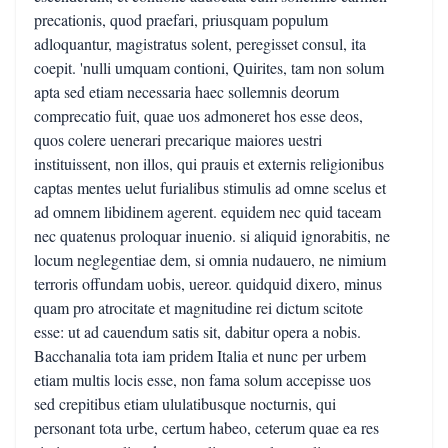
precationis, quod praefari, priusquam populum
adloquantur, magistratus solent, peregisset consul, ita
coepit. 'nulli umquam contioni, Quirites, tam non solum
apta sed etiam necessaria haec sollemnis deorum
comprecatio fuit, quae uos admoneret hos esse deos,
quos colere uenerari precarique maiores uestri
instituissent, non illos, qui prauis et externis religionibus
captas mentes uelut furialibus stimulis ad omne scelus et
ad omnem libidinem agerent. equidem nec quid taceam
nec quatenus proloquar inuenio. si aliquid ignorabitis, ne
locum neglegentiae dem, si omnia nudauero, ne nimium
terroris offundam uobis, uereor. quidquid dixero, minus
quam pro atrocitate et magnitudine rei dictum scitote
esse: ut ad cauendum satis sit, dabitur opera a nobis.
Bacchanalia tota iam pridem Italia et nunc per urbem
etiam multis locis esse, non fama solum accepisse uos
sed crepitibus etiam ululatibusque nocturnis, qui
personant tota urbe, certum habeo, ceterum quae ea res