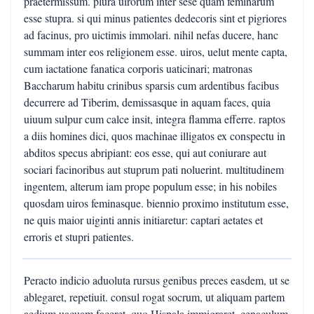
praetermissum. plura uirorum inter sese quam feminarum
esse stupra. si qui minus patientes dedecoris sint et pigriores
ad facinus, pro uictimis immolari. nihil nefas ducere, hanc
summam inter eos religionem esse. uiros, uelut mente capta,
cum iactatione fanatica corporis uaticinari; matronas
Baccharum habitu crinibus sparsis cum ardentibus facibus
decurrere ad Tiberim, demissasque in aquam faces, quia
uiuum sulpur cum calce insit, integra flamma efferre. raptos
a diis homines dici, quos machinae illigatos ex conspectu in
abditos specus abripiant: eos esse, qui aut coniurare aut
sociari facinoribus aut stuprum pati noluerint. multitudinem
ingentem, alterum iam prope populum esse; in his nobiles
quosdam uiros feminasque. biennio proximo institutum esse,
ne quis maior uiginti annis initiaretur: captari aetates et
erroris et stupri patientes.
Peracto indicio aduoluta rursus genibus preces easdem, ut se
ablegaret, repetiuit. consul rogat socrum, ut aliquam partem
aedium uacuam faceret, quo Hispala immigraret. cenaculum