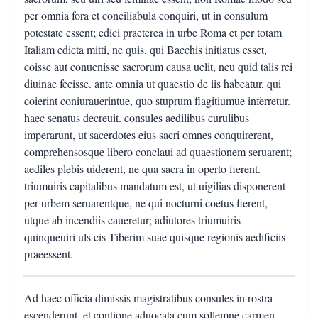
per omnia fora et conciliabula conquiri, ut in consulum
potestate essent; edici praeterea in urbe Roma et per totam
Italiam edicta mitti, ne quis, qui Bacchis initiatus esset,
coisse aut conuenisse sacrorum causa uelit, neu quid talis rei
diuinae fecisse. ante omnia ut quaestio de iis habeatur, qui
coierint coniurauerintue, quo stuprum flagitiumue inferretur.
haec senatus decreuit. consules aedilibus curulibus
imperarunt, ut sacerdotes eius sacri omnes conquirerent,
comprehensosque libero conclaui ad quaestionem seruarent;
aediles plebis uiderent, ne qua sacra in operto fierent.
triumuiris capitalibus mandatum est, ut uigilias disponerent
per urbem seruarentque, ne qui nocturni coetus fierent,
utque ab incendiis caueretur; adiutores triumuiris
quinqueuiri uls cis Tiberim suae quisque regionis aedificiis
praeessent.
Ad haec officia dimissis magistratibus consules in rostra
escenderunt, et contione aduocata cum sollemne carmen