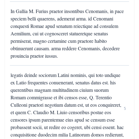
In Gallia M. Furius praetor insontibus Cenomanis, in pace
speciem belli quaerens, ademerat arma. id Cenomani
conquesti Romae apud senatum reiectique ad consulem
Aemilium, cui ut cognosceret statueretque senatus
permiserat, magno certamine cum praetore habito
obtinuerunt causam. arma reddere Cenomanis, decedere
prouincia praetor iussus.
legatis deinde sociorum Latini nominis, qui toto undique
ex Latio frequentes conuenerant, senatus datus est. his
querentibus magnam multitudinem ciuium suorum
Romam commigrasse et ibi censos esse, Q. Terentio
Culleoni praetori negotium datum est, ut eos conquireret,
5
et quem C. Claudio M. Liuio censoribus postue eos
censores ipsum parentemue eius apud se censum esse
probassent socii, ut redire eo cogeret, ubi censi essent. hac
conquisitione duodecim milia Latinorum domos redierunt,