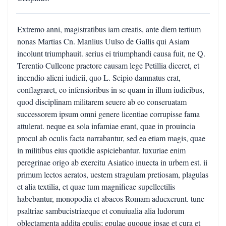
Extremo anni, magistratibus iam creatis, ante diem tertium
nonas Martias Cn. Manlius Uulso de Gallis qui Asiam
incolunt triumphauit. serius ei triumphandi causa fuit, ne Q.
Terentio Culleone praetore causam lege Petillia diceret, et
incendio alieni iudicii, quo L. Scipio damnatus erat,
conflagraret, eo infensioribus in se quam in illum iudicibus,
quod disciplinam militarem seuere ab eo conseruatam
successorem ipsum omni genere licentiae corrupisse fama
attulerat. neque ea sola infamiae erant, quae in prouincia
procul ab oculis facta narrabantur, sed ea etiam magis, quae
in militibus eius quotidie aspiciebantur. luxuriae enim
peregrinae origo ab exercitu Asiatico inuecta in urbem est. ii
primum lectos aeratos, uestem stragulam pretiosam, plagulas
et alia textilia, et quae tum magnificae supellectilis
habebantur, monopodia et abacos Romam aduexerunt. tunc
psaltriae sambucistriaeque et conuiualia alia ludorum
oblectamenta addita epulis; epulae quoque ipsae et cura et