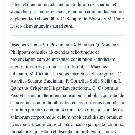
patres et diem unum adiciendum ludorum censuerunt, et
signa duo pro uno reponenda, et nouum auratum faciendum.
et plebeii ludi ab aedilibus C. Sempronio Blaeso et M. Furio
Lusco diem unum instaurati sunt.
Insequens annus Sp. Postumium Albinum et Q. Marcium
Philippum consules ab exercitu bellorumque et
prouinciarum cura ad intestinae coniurationis uindictam
auertit. praetores prouincias sortiti sunt, T. Maenius
urbanam, M. Licinius Lucullus inter ciues et peregrinos, C.
Aurelius Scaurus Sardiniam, P. Cornelius Sulla Siciliam, L.
Quinctius Crispinus Hispaniam citeriorem, C. Calpurnius
Piso Hispaniam ulteriorem. consulibus ambobus quaestio de
clandestinis coniurationibus decreta est. Graecus ignobilis in
Etruriam primum uenit nulla cum arte earum, quas multas ad
animorum corporumque cultum nobis eruditissima omnium
gens inuexit, sacrificulus et uates; nec is qui aperta religione,
propalam et quaestum et disciplinam profitendo, animos