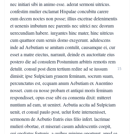
nec initiari sibi in animo esse. aderat sermoni uitricus.
confestim mulier exclamat Hispalae concubitu carere
eum decem noctes non posse; illius excetrae delenimentis
et uenenis imbutum nec parentis nec uitrici nec deorum
uerecundiam habere. iurgantes hinc mater, hinc uitricus
cum quattuor eum seruis domo exegerunt. adulescens
inde ad Aebutiam se amitam contulit, causamque ei, cur
esset a matre eiectus, narrauit, deinde ex auctoritate eius
postero die ad consulem Postumium arbitris remotis rem
detulit. consul post diem tertium redire ad se iussum
15
dimisit; ipse Sulpiciam grauem feminam, socrum suam,
percunctatus est, ecquam anum Aebutiam ex Auentino
nosset. cum ea nosse probam et antiqui moris feminam
respondisset, opus esse sibi ea conuenta dixit: mitteret
nuntium ad eam, ut ueniret. Aebutia accita ad Sulpiciam
uenit, et consul paulo post, uelut forte interuenisset,
sermonem de Aebutio fratris eius filio infert. lacrimae
mulieri obortae, et miserari casum adulescentis coepit,
qui spoliatus fortunis, a quibus minime oporteret, apud se