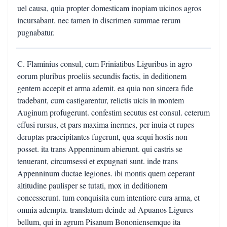
uel causa, quia propter domesticam inopiam uicinos agros
incursabant. nec tamen in discrimen summae rerum
pugnabatur.
C. Flaminius consul, cum Friniatibus Liguribus in agro
eorum pluribus proeliis secundis factis, in deditionem
gentem accepit et arma ademit. ea quia non sincera fide
tradebant, cum castigarentur, relictis uicis in montem
Auginum profugerunt. confestim secutus est consul. ceterum
effusi rursus, et pars maxima inermes, per inuia et rupes
deruptas praecipitantes fugerunt, qua sequi hostis non
posset. ita trans Appenninum abierunt. qui castris se
tenuerant, circumsessi et expugnati sunt. inde trans
Appenninum ductae legiones. ibi montis quem ceperant
altitudine paulisper se tutati, mox in deditionem
concesserunt. tum conquisita cum intentiore cura arma, et
omnia adempta. translatum deinde ad Apuanos Ligures
bellum, qui in agrum Pisanum Bononiensemque ita