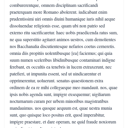
comburerentque, omnem disciplinam sacrificandi
praeterquam more Romano abolerent. iudicabant enim
prudentissimi uiri omnis diuini humanique iuris nihil aeque
dissoluendae religionis esse, quam ubi non patrio sed
externo ritu sacrificaretur. haec uobis praedicenda ratus sum,
ne qua superstitio agitaret animos uestros, cum demolientes
nos Bacchanalia discutientesque nefarios coetus cerneretis.
omnia diis propitiis uolentibusque [ea] faciemus; qui quia
suum numen sceleribus libidinibusque contaminari indigne
ferebant, ex occultis ea tenebris in lucem extraxerunt, nec
patefieri, ut impunita essent, sed ut uindicarentur et
opprimerentur, uoluerunt. senatus quaestionem extra
ordinem de ea re mihi collegaeque meo mandauit. nos, quae
ipsis nobis agenda sunt, impigre exsequemur; uigiliarum
nocturnarum curam per urbem minoribus magistratibus
mandauimus. uos quoque aequum est, quae uestra munia
sunt, quo quisque loco positus erit, quod imperabitur,
impigre praestare, et dare operam, ne quid fraude noxiorum