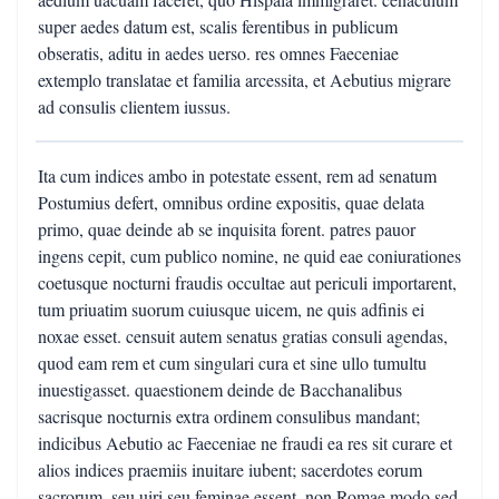
super aedes datum est, scalis ferentibus in publicum
obseratis, aditu in aedes uerso. res omnes Faeceniae
extemplo translatae et familia arcessita, et Aebutius migrare
ad consulis clientem iussus.
Ita cum indices ambo in potestate essent, rem ad senatum
Postumius defert, omnibus ordine expositis, quae delata
primo, quae deinde ab se inquisita forent. patres pauor
ingens cepit, cum publico nomine, ne quid eae coniurationes
coetusque nocturni fraudis occultae aut periculi importarent,
tum priuatim suorum cuiusque uicem, ne quis adfinis ei
noxae esset. censuit autem senatus gratias consuli agendas,
quod eam rem et cum singulari cura et sine ullo tumultu
inuestigasset. quaestionem deinde de Bacchanalibus
sacrisque nocturnis extra ordinem consulibus mandant;
indicibus Aebutio ac Faeceniae ne fraudi ea res sit curare et
alios indices praemiis inuitare iubent; sacerdotes eorum
sacrorum, seu uiri seu feminae essent, non Romae modo sed