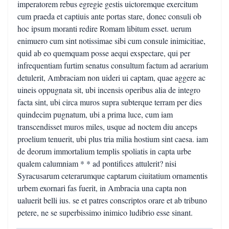
imperatorem rebus egregie gestis uictoremque exercitum
cum praeda et captiuis ante portas stare, donec consuli ob
hoc ipsum moranti redire Romam libitum esset. uerum
enimuero cum sint notissimae sibi cum consule inimicitiae,
quid ab eo quemquam posse aequi exspectare, qui per
infrequentiam furtim senatus consultum factum ad aerarium
detulerit, Ambraciam non uideri ui captam, quae aggere ac
uineis oppugnata sit, ubi incensis operibus alia de integro
facta sint, ubi circa muros supra subterque terram per dies
quindecim pugnatum, ubi a prima luce, cum iam
transcendisset muros miles, usque ad noctem diu anceps
proelium tenuerit, ubi plus tria milia hostium sint caesa. iam
de deorum immortalium templis spoliatis in capta urbe
qualem calumniam * * ad pontifices attulerit? nisi
Syracusarum ceterarumque captarum ciuitatium ornamentis
urbem exornari fas fuerit, in Ambracia una capta non
ualuerit belli ius. se et patres conscriptos orare et ab tribuno
petere, ne se superbissimo inimico ludibrio esse sinant.