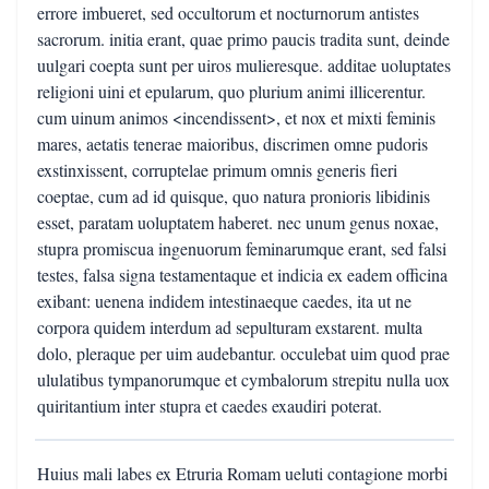
errore imbueret, sed occultorum et nocturnorum antistes
sacrorum. initia erant, quae primo paucis tradita sunt, deinde
uulgari coepta sunt per uiros mulieresque. additae uoluptates
religioni uini et epularum, quo plurium animi illicerentur.
cum uinum animos <incendissent>, et nox et mixti feminis
mares, aetatis tenerae maioribus, discrimen omne pudoris
exstinxissent, corruptelae primum omnis generis fieri
coeptae, cum ad id quisque, quo natura pronioris libidinis
esset, paratam uoluptatem haberet. nec unum genus noxae,
stupra promiscua ingenuorum feminarumque erant, sed falsi
testes, falsa signa testamentaque et indicia ex eadem officina
exibant: uenena indidem intestinaeque caedes, ita ut ne
corpora quidem interdum ad sepulturam exstarent. multa
dolo, pleraque per uim audebantur. occulebat uim quod prae
ululatibus tympanorumque et cymbalorum strepitu nulla uox
quiritantium inter stupra et caedes exaudiri poterat.
Huius mali labes ex Etruria Romam ueluti contagione morbi