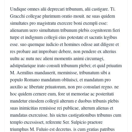
Undique omnes alii deprecari tribunum, alii castigare. Ti.
Gracchi collegae plurimum oratio mouit. ne suas quidem
simultates pro magistratu exercere boni exempli esse:
alienarum uero simultatum tribunum plebis cognitorem fieri
turpe et indignum collegii eius potestate et sacratis legibus
esse. suo quemque iudicio et homines odisse aut diligere et
res probare aut improbare debere, non pendere ex alterius
uultu ac nutu nec alieni momentis animi circumagi,
adstipularique irato consuli tribunum plebei; et quid priuatim
M. Aemilius mandauerit, meminisse, tribunatum sibi a
populo Romano mandatum obliuisci, et mandatum pro
auxilio ac libertate priuatorum, non pro consulari regno. ne
hoc quidem cernere eum, fore ut memoriae ac posteritati
mandetur eiusdem collegii alterum e duobus tribunis plebis
suas inimicitias remisisse rei publicae, alterum alienas et
mandatas exercuisse. his uictus castigationibus tribunus cum
templo excessisset, referente Ser. Sulpicio praetore
triumphus M. Fuluio est decretus. is cum gratias patribus