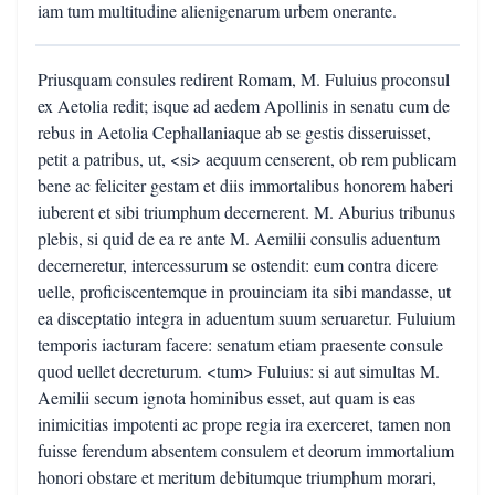
iam tum multitudine alienigenarum urbem onerante.
Priusquam consules redirent Romam, M. Fuluius proconsul
ex Aetolia redit; isque ad aedem Apollinis in senatu cum de
rebus in Aetolia Cephallaniaque ab se gestis disseruisset,
petit a patribus, ut, <si> aequum censerent, ob rem publicam
bene ac feliciter gestam et diis immortalibus honorem haberi
iuberent et sibi triumphum decernerent. M. Aburius tribunus
plebis, si quid de ea re ante M. Aemilii consulis aduentum
decerneretur, intercessurum se ostendit: eum contra dicere
uelle, proficiscentemque in prouinciam ita sibi mandasse, ut
ea disceptatio integra in aduentum suum seruaretur. Fuluium
temporis iacturam facere: senatum etiam praesente consule
quod uellet decreturum. <tum> Fuluius: si aut simultas M.
Aemilii secum ignota hominibus esset, aut quam is eas
inimicitias impotenti ac prope regia ira exerceret, tamen non
fuisse ferendum absentem consulem et deorum immortalium
honori obstare et meritum debitumque triumphum morari,