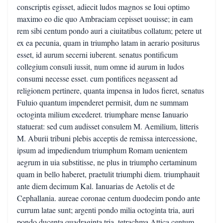
conscriptis egisset, adiecit ludos magnos se Ioui optimo
maximo eo die quo Ambraciam cepisset uouisse; in eam
rem sibi centum pondo auri a ciuitatibus collatum; petere ut
ex ea pecunia, quam in triumpho latam in aerario positurus
esset, id aurum secerni iuberent. senatus pontificum
collegium consuli iussit, num omne id aurum in ludos
consumi necesse esset. cum pontifices negassent ad
religionem pertinere, quanta impensa in ludos fieret, senatus
Fuluio quantum impenderet permisit, dum ne summam
octoginta milium excederet. triumphare mense Ianuario
statuerat: sed cum audisset consulem M. Aemilium, litteris
M. Aburii tribuni plebis acceptis de remissa intercessione,
ipsum ad impediendum triumphum Romam uenientem
aegrum in uia substitisse, ne plus in triumpho certaminum
quam in bello haberet, praetulit triumphi diem. triumphauit
ante diem decimum Kal. Ianuarias de Aetolis et de
Cephallania. aureae coronae centum duodecim pondo ante
currum latae sunt; argenti pondo milia octoginta tria, auri
pondo ducenta quadraginta tria, tetrachma Attica centum