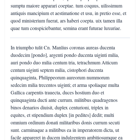
sumptu maiore apparari coeptae. tum coquus, uilissimum
antiquis mancipium et aestimatione et usu, in pretio esse, et
quod ministerium fuerat, ars haberi coepta. uix tamen illa
quae tum conspiciebantur, semina erant futurae luxuriae.
In triumpho tulit Cn. Manlius coronas aureas ducenta
duodecim [pondo], argenti pondo ducenta uiginti milia,
auri pondo duo milia centum tria, tetrachmum Atticum
centum uiginti septem milia, cistophori ducenta
quinquaginta, Philippeorum aureorum nummorum
sedecim milia trecentos uiginti; et arma spoliaque multa
Gallica carpentis trauecta, duces hostium duo et
quinquaginta ducti ante currum. militibus quadragenos
binos denarios diuisit, duplex centurioni, triplex in
equites, et stipendium duplex [in pedites] dedit; multi
omnium ordinum donati militaribus donis currum secuti
sunt. carminaque a militibus ea in imperatorem dicta, ut
facile appareret in ducem indulgentem ambitiosumque ea