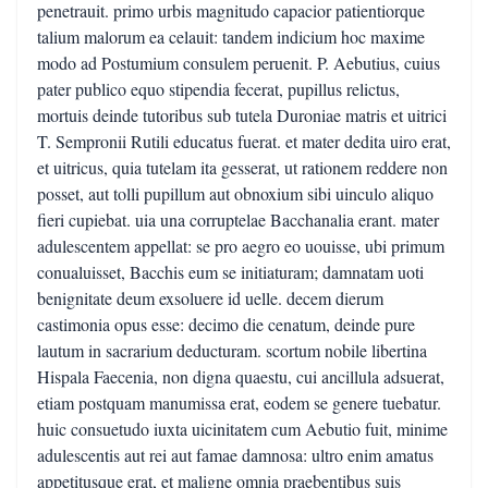
penetrauit. primo urbis magnitudo capacior patientiorque
talium malorum ea celauit: tandem indicium hoc maxime
modo ad Postumium consulem peruenit. P. Aebutius, cuius
pater publico equo stipendia fecerat, pupillus relictus,
mortuis deinde tutoribus sub tutela Duroniae matris et uitrici
T. Sempronii Rutili educatus fuerat. et mater dedita uiro erat,
et uitricus, quia tutelam ita gesserat, ut rationem reddere non
posset, aut tolli pupillum aut obnoxium sibi uinculo aliquo
fieri cupiebat. uia una corruptelae Bacchanalia erant. mater
adulescentem appellat: se pro aegro eo uouisse, ubi primum
conualuisset, Bacchis eum se initiaturam; damnatam uoti
benignitate deum exsoluere id uelle. decem dierum
castimonia opus esse: decimo die cenatum, deinde pure
lautum in sacrarium deducturam. scortum nobile libertina
Hispala Faecenia, non digna quaestu, cui ancillula adsuerat,
etiam postquam manumissa erat, eodem se genere tuebatur.
huic consuetudo iuxta uicinitatem cum Aebutio fuit, minime
adulescentis aut rei aut famae damnosa: ultro enim amatus
appetitusque erat, et maligne omnia praebentibus suis