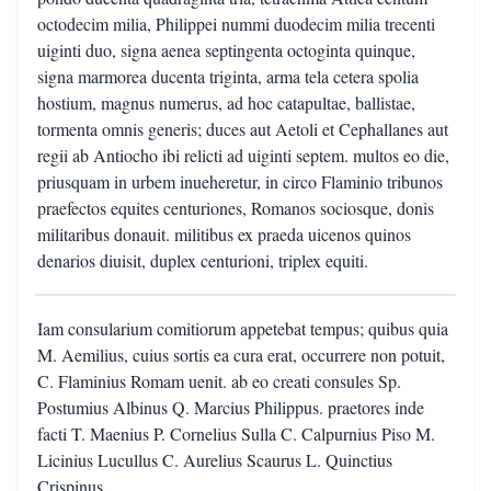
octodecim milia, Philippei nummi duodecim milia trecenti
uiginti duo, signa aenea septingenta octoginta quinque,
signa marmorea ducenta triginta, arma tela cetera spolia
hostium, magnus numerus, ad hoc catapultae, ballistae,
tormenta omnis generis; duces aut Aetoli et Cephallanes aut
regii ab Antiocho ibi relicti ad uiginti septem. multos eo die,
priusquam in urbem inueheretur, in circo Flaminio tribunos
praefectos equites centuriones, Romanos sociosque, donis
militaribus donauit. militibus ex praeda uicenos quinos
denarios diuisit, duplex centurioni, triplex equiti.
Iam consularium comitiorum appetebat tempus; quibus quia
M. Aemilius, cuius sortis ea cura erat, occurrere non potuit,
C. Flaminius Romam uenit. ab eo creati consules Sp.
Postumius Albinus Q. Marcius Philippus. praetores inde
facti T. Maenius P. Cornelius Sulla C. Calpurnius Piso M.
Licinius Lucullus C. Aurelius Scaurus L. Quinctius
Crispinus.