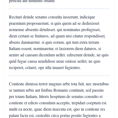
periculi aut tumultus oriatur.'
Recitari deinde senatus consulta iusserunt, indicique
praemium proposuerunt, si quis quem ad se deduxisset
nomenue absentis detulisset. qui nominatus profugisset,
diem certam se finituros, ad quam nisi citatus respondisset,
absens damnaretur. si quis eorum, qui tum extra terram
Italiam essent, nominaretur, ei laxiorem diem daturos, si
uenire ad causam dicendam uellet. edixerunt deinde, ne quis
quid fugae causa uendidisse neue emisse uellet; ne quis
reciperet, celaret, ope ulla iuuaret fugientes.
Contione dimissa terror magnus urbe tota fuit, nec moenibus
se tantum urbis aut finibus Romanis continuit, sed passim
per totam Italiam, litteris hospitum de senatus consulto et
contione et edicto consulum acceptis, trepidari coeptum est.
multi ea nocte, quae diem insecuta est, quo in contione res
palam facta est, custodiis circa portas positis fugientes a