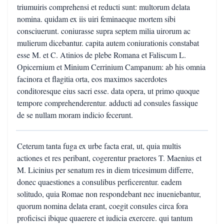
triumuiris comprehensi et reducti sunt: multorum delata
nomina. quidam ex iis uiri feminaeque mortem sibi
consciuerunt. coniurasse supra septem milia uirorum ac
mulierum dicebantur. capita autem coniurationis constabat
esse M. et C. Atinios de plebe Romana et Faliscum L.
Opicernium et Minium Cerrinium Campanum: ab his omnia
facinora et flagitia orta, eos maximos sacerdotes
conditoresque eius sacri esse. data opera, ut primo quoque
tempore comprehenderentur. adducti ad consules fassique
de se nullam moram indicio fecerunt.
Ceterum tanta fuga ex urbe facta erat, ut, quia multis
actiones et res peribant, cogerentur praetores T. Maenius et
M. Licinius per senatum res in diem tricesimum differre,
donec quaestiones a consulibus perficerentur. eadem
solitudo, quia Romae non respondebant nec inueniebantur,
quorum nomina delata erant, coegit consules circa fora
proficisci ibique quaerere et iudicia exercere. qui tantum