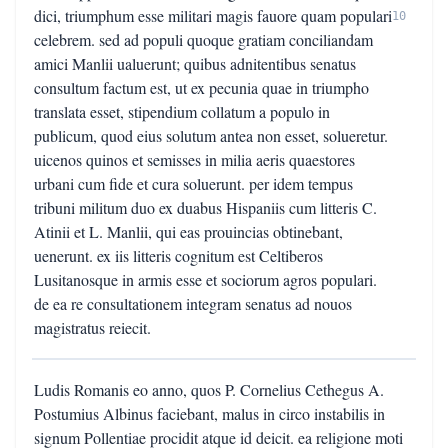
dici, triumphum esse militari magis fauore quam populari
10
celebrem. sed ad populi quoque gratiam conciliandam
amici Manlii ualuerunt; quibus adnitentibus senatus
consultum factum est, ut ex pecunia quae in triumpho
translata esset, stipendium collatum a populo in
publicum, quod eius solutum antea non esset, solueretur.
uicenos quinos et semisses in milia aeris quaestores
urbani cum fide et cura soluerunt. per idem tempus
tribuni militum duo ex duabus Hispaniis cum litteris C.
Atinii et L. Manlii, qui eas prouincias obtinebant,
uenerunt. ex iis litteris cognitum est Celtiberos
Lusitanosque in armis esse et sociorum agros populari.
de ea re consultationem integram senatus ad nouos
magistratus reiecit.
Ludis Romanis eo anno, quos P. Cornelius Cethegus A.
Postumius Albinus faciebant, malus in circo instabilis in
signum Pollentiae procidit atque id deicit. ea religione moti