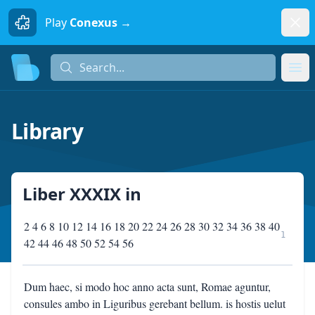
Dism
Play
Conexus →
Search...
Search...
Ope
Library
Liber XXXIX
in
2 4 6 8 10 12 14 16 18 20 22 24 26 28 30 32 34 36 38 40
1
42 44 46 48 50 52 54 56
Dum haec, si modo hoc anno acta sunt, Romae aguntur,
consules ambo in Liguribus gerebant bellum. is hostis uelut