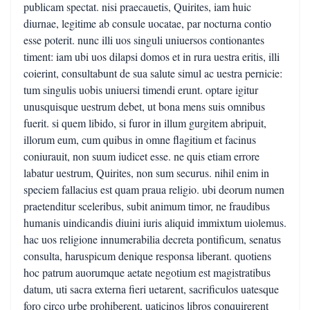
publicam spectat. nisi praecauetis, Quirites, iam huic
diurnae, legitime ab consule uocatae, par nocturna contio
esse poterit. nunc illi uos singuli uniuersos contionantes
timent: iam ubi uos dilapsi domos et in rura uestra eritis, illi
coierint, consultabunt de sua salute simul ac uestra pernicie:
tum singulis uobis uniuersi timendi erunt. optare igitur
unusquisque uestrum debet, ut bona mens suis omnibus
fuerit. si quem libido, si furor in illum gurgitem abripuit,
illorum eum, cum quibus in omne flagitium et facinus
coniurauit, non suum iudicet esse. ne quis etiam errore
labatur uestrum, Quirites, non sum securus. nihil enim in
speciem fallacius est quam praua religio. ubi deorum numen
praetenditur sceleribus, subit animum timor, ne fraudibus
humanis uindicandis diuini iuris aliquid immixtum uiolemus.
hac uos religione innumerabilia decreta pontificum, senatus
consulta, haruspicum denique responsa liberant. quotiens
hoc patrum auorumque aetate negotium est magistratibus
datum, uti sacra externa fieri uetarent, sacrificulos uatesque
foro circo urbe prohiberent, uaticinos libros conquirerent