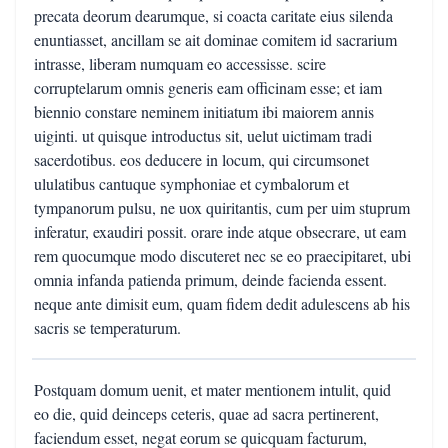
precata deorum dearumque, si coacta caritate eius silenda
enuntiasset, ancillam se ait dominae comitem id sacrarium
intrasse, liberam numquam eo accessisse. scire
corruptelarum omnis generis eam officinam esse; et iam
biennio constare neminem initiatum ibi maiorem annis
uiginti. ut quisque introductus sit, uelut uictimam tradi
sacerdotibus. eos deducere in locum, qui circumsonet
ululatibus cantuque symphoniae et cymbalorum et
tympanorum pulsu, ne uox quiritantis, cum per uim stuprum
inferatur, exaudiri possit. orare inde atque obsecrare, ut eam
rem quocumque modo discuteret nec se eo praecipitaret, ubi
omnia infanda patienda primum, deinde facienda essent.
neque ante dimisit eum, quam fidem dedit adulescens ab his
sacris se temperaturum.
Postquam domum uenit, et mater mentionem intulit, quid
eo die, quid deinceps ceteris, quae ad sacra pertinerent,
faciendum esset, negat eorum se quicquam facturum,