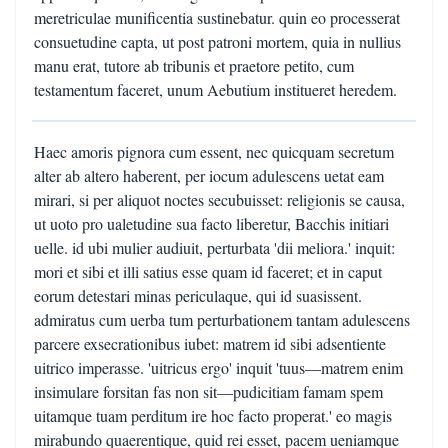
meretriculae munificentia sustinebatur. quin eo processerat
consuetudine capta, ut post patroni mortem, quia in nullius
manu erat, tutore ab tribunis et praetore petito, cum
testamentum faceret, unum Aebutium institueret heredem.
Haec amoris pignora cum essent, nec quicquam secretum
alter ab altero haberent, per iocum adulescens uetat eam
mirari, si per aliquot noctes secubuisset: religionis se causa,
ut uoto pro ualetudine sua facto liberetur, Bacchis initiari
uelle. id ubi mulier audiuit, perturbata 'dii meliora.' inquit:
mori et sibi et illi satius esse quam id faceret; et in caput
eorum detestari minas periculaque, qui id suasissent.
admiratus cum uerba tum perturbationem tantam adulescens
parcere exsecrationibus iubet: matrem id sibi adsentiente
uitrico imperasse. 'uitricus ergo' inquit 'tuus—matrem enim
insimulare forsitan fas non sit—pudicitiam famam spem
uitamque tuam perditum ire hoc facto properat.' eo magis
mirabundo quaerentique, quid rei esset, pacem ueniamque