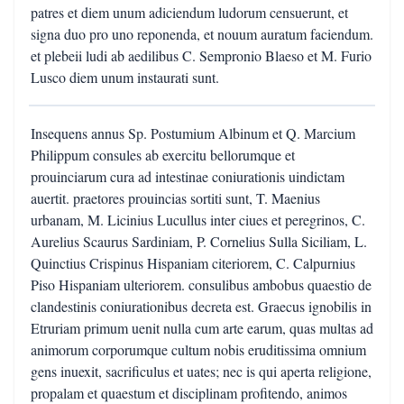
patres et diem unum adiciendum ludorum censuerunt, et
signa duo pro uno reponenda, et nouum auratum faciendum.
et plebeii ludi ab aedilibus C. Sempronio Blaeso et M. Furio
Lusco diem unum instaurati sunt.
Insequens annus Sp. Postumium Albinum et Q. Marcium
Philippum consules ab exercitu bellorumque et
prouinciarum cura ad intestinae coniurationis uindictam
auertit. praetores prouincias sortiti sunt, T. Maenius
urbanam, M. Licinius Lucullus inter ciues et peregrinos, C.
Aurelius Scaurus Sardiniam, P. Cornelius Sulla Siciliam, L.
Quinctius Crispinus Hispaniam citeriorem, C. Calpurnius
Piso Hispaniam ulteriorem. consulibus ambobus quaestio de
clandestinis coniurationibus decreta est. Graecus ignobilis in
Etruriam primum uenit nulla cum arte earum, quas multas ad
animorum corporumque cultum nobis eruditissima omnium
gens inuexit, sacrificulus et uates; nec is qui aperta religione,
propalam et quaestum et disciplinam profitendo, animos