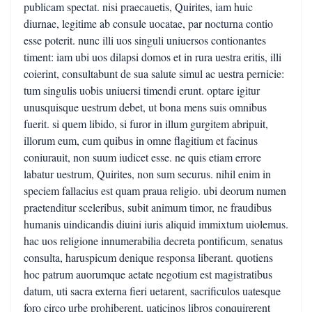
publicam spectat. nisi praecauetis, Quirites, iam huic
diurnae, legitime ab consule uocatae, par nocturna contio
esse poterit. nunc illi uos singuli uniuersos contionantes
timent: iam ubi uos dilapsi domos et in rura uestra eritis, illi
coierint, consultabunt de sua salute simul ac uestra pernicie:
tum singulis uobis uniuersi timendi erunt. optare igitur
unusquisque uestrum debet, ut bona mens suis omnibus
fuerit. si quem libido, si furor in illum gurgitem abripuit,
illorum eum, cum quibus in omne flagitium et facinus
coniurauit, non suum iudicet esse. ne quis etiam errore
labatur uestrum, Quirites, non sum securus. nihil enim in
speciem fallacius est quam praua religio. ubi deorum numen
praetenditur sceleribus, subit animum timor, ne fraudibus
humanis uindicandis diuini iuris aliquid immixtum uiolemus.
hac uos religione innumerabilia decreta pontificum, senatus
consulta, haruspicum denique responsa liberant. quotiens
hoc patrum auorumque aetate negotium est magistratibus
datum, uti sacra externa fieri uetarent, sacrificulos uatesque
foro circo urbe prohiberent, uaticinos libros conquirerent