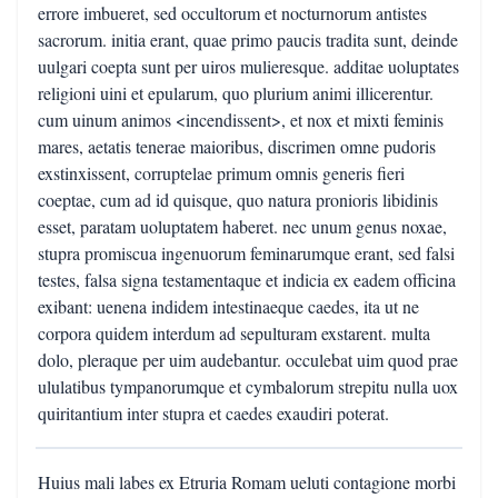
errore imbueret, sed occultorum et nocturnorum antistes
sacrorum. initia erant, quae primo paucis tradita sunt, deinde
uulgari coepta sunt per uiros mulieresque. additae uoluptates
religioni uini et epularum, quo plurium animi illicerentur.
cum uinum animos <incendissent>, et nox et mixti feminis
mares, aetatis tenerae maioribus, discrimen omne pudoris
exstinxissent, corruptelae primum omnis generis fieri
coeptae, cum ad id quisque, quo natura pronioris libidinis
esset, paratam uoluptatem haberet. nec unum genus noxae,
stupra promiscua ingenuorum feminarumque erant, sed falsi
testes, falsa signa testamentaque et indicia ex eadem officina
exibant: uenena indidem intestinaeque caedes, ita ut ne
corpora quidem interdum ad sepulturam exstarent. multa
dolo, pleraque per uim audebantur. occulebat uim quod prae
ululatibus tympanorumque et cymbalorum strepitu nulla uox
quiritantium inter stupra et caedes exaudiri poterat.
Huius mali labes ex Etruria Romam ueluti contagione morbi