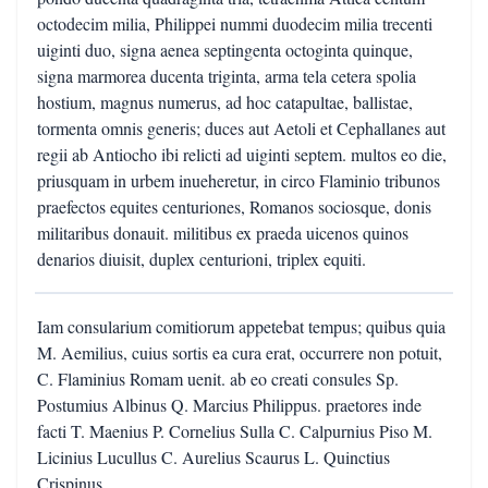
octodecim milia, Philippei nummi duodecim milia trecenti
uiginti duo, signa aenea septingenta octoginta quinque,
signa marmorea ducenta triginta, arma tela cetera spolia
hostium, magnus numerus, ad hoc catapultae, ballistae,
tormenta omnis generis; duces aut Aetoli et Cephallanes aut
regii ab Antiocho ibi relicti ad uiginti septem. multos eo die,
priusquam in urbem inueheretur, in circo Flaminio tribunos
praefectos equites centuriones, Romanos sociosque, donis
militaribus donauit. militibus ex praeda uicenos quinos
denarios diuisit, duplex centurioni, triplex equiti.
Iam consularium comitiorum appetebat tempus; quibus quia
M. Aemilius, cuius sortis ea cura erat, occurrere non potuit,
C. Flaminius Romam uenit. ab eo creati consules Sp.
Postumius Albinus Q. Marcius Philippus. praetores inde
facti T. Maenius P. Cornelius Sulla C. Calpurnius Piso M.
Licinius Lucullus C. Aurelius Scaurus L. Quinctius
Crispinus.