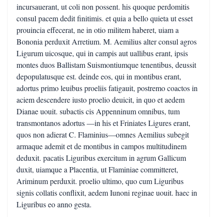
incursauerant, ut coli non possent. his quoque perdomitis
consul pacem dedit finitimis. et quia a bello quieta ut esset
prouincia effecerat, ne in otio militem haberet, uiam a
Bononia perduxit Arretium. M. Aemilius alter consul agros
Ligurum uicosque, qui in campis aut uallibus erant, ipsis
montes duos Ballistam Suismontiumque tenentibus, deussit
depopulatusque est. deinde eos, qui in montibus erant,
adortus primo leuibus proeliis fatigauit, postremo coactos in
aciem descendere iusto proelio deuicit, in quo et aedem
Dianae uouit. subactis cis Appenninum omnibus, tum
transmontanos adortus —in his et Friniates Ligures erant,
quos non adierat C. Flaminius—omnes Aemilius subegit
armaque ademit et de montibus in campos multitudinem
deduxit. pacatis Liguribus exercitum in agrum Gallicum
duxit, uiamque a Placentia, ut Flaminiae committeret,
Ariminum perduxit. proelio ultimo, quo cum Liguribus
signis collatis conflixit, aedem Iunoni reginae uouit. haec in
Liguribus eo anno gesta.