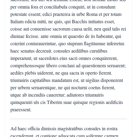
per omnia fora et conciliabula conquiri, ut in consulum
potestate essent; edici praeterea in urbe Roma et per totam
Italiam edicta mitti, ne quis, qui Bacchis initiatus esset,
coisse aut conuenisse sacrorum causa uelit, neu quid talis rei
diuinae fecisse. ante omnia ut quaestio de iis habeatur, qui
coierint coniurauerintue, quo stuprum flagitiumue inferretur.
haec senatus decreuit. consules aedilibus curulibus
imperarunt, ut sacerdotes eius sacri omnes conquirerent,
comprehensosque libero conclaui ad quaestionem seruarent;
aediles plebis uiderent, ne qua sacra in operto fierent.
triumuiris capitalibus mandatum est, ut uigilias disponerent
per urbem seruarentque, ne qui nocturni coetus fierent,
utque ab incendiis caueretur; adiutores triumuiris
quinqueuiri uls cis Tiberim suae quisque regionis aedificiis
praeessent.
Ad haec officia dimissis magistratibus consules in rostra
escenderunt, et contione aduocata cum sollemne carmen