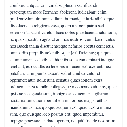
comburerentque, omnem disciplinam sacrificandi
praeterquam more Romano abolerent. iudicabant enim
prudentissimi uiri omnis diuini humanique iuris nihil aeque
dissoluendae religionis esse, quam ubi non patrio sed
externo ritu sacrificaretur. haec uobis praedicenda ratus sum,
ne qua superstitio agitaret animos uestros, cum demolientes
nos Bacchanalia discutientesque nefarios coetus cerneretis.
omnia diis propitiis uolentibusque [ea] faciemus; qui quia
suum numen sceleribus libidinibusque contaminari indigne
ferebant, ex occultis ea tenebris in lucem extraxerunt, nec
patefieri, ut impunita essent, sed ut uindicarentur et
opprimerentur, uoluerunt. senatus quaestionem extra
ordinem de ea re mihi collegaeque meo mandauit. nos, quae
ipsis nobis agenda sunt, impigre exsequemur; uigiliarum
nocturnarum curam per urbem minoribus magistratibus
mandauimus. uos quoque aequum est, quae uestra munia
sunt, quo quisque loco positus erit, quod imperabitur,
impigre praestare, et dare operam, ne quid fraude noxiorum