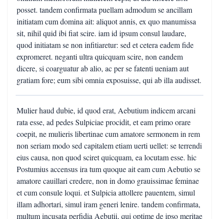
posset. tandem confirmata puellam admodum se ancillam
initiatam cum domina ait: aliquot annis, ex quo manumissa
sit, nihil quid ibi fiat scire. iam id ipsum consul laudare,
quod initiatam se non infitiaretur: sed et cetera eadem fide
expromeret. neganti ultra quicquam scire, non eandem
dicere, si coarguatur ab alio, ac per se fatenti ueniam aut
gratiam fore; eum sibi omnia exposuisse, qui ab illa audisset.
Mulier haud dubie, id quod erat, Aebutium indicem arcani
rata esse, ad pedes Sulpiciae procidit, et eam primo orare
coepit, ne mulieris libertinae cum amatore sermonem in rem
non seriam modo sed capitalem etiam uerti uellet: se terrendi
eius causa, non quod sciret quicquam, ea locutam esse. hic
Postumius accensus ira tum quoque ait eam cum Aebutio se
amatore cauillari credere, non in domo grauissimae feminae
et cum consule loqui. et Sulpicia attollere pauentem, simul
illam adhortari, simul iram generi lenire. tandem confirmata,
multum incusata perfidia Aebutii, qui optime de ipso meritae