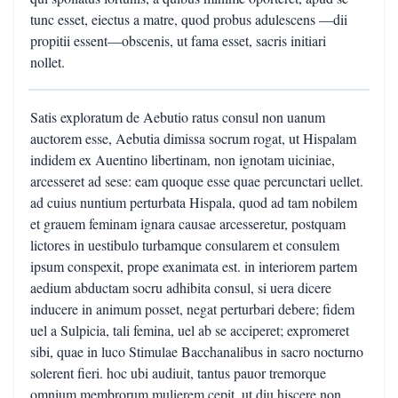
tunc esset, eiectus a matre, quod probus adulescens —dii
propitii essent—obscenis, ut fama esset, sacris initiari
nollet.
Satis exploratum de Aebutio ratus consul non uanum
auctorem esse, Aebutia dimissa socrum rogat, ut Hispalam
indidem ex Auentino libertinam, non ignotam uiciniae,
arcesseret ad sese: eam quoque esse quae percunctari uellet.
ad cuius nuntium perturbata Hispala, quod ad tam nobilem
et grauem feminam ignara causae arcesseretur, postquam
lictores in uestibulo turbamque consularem et consulem
ipsum conspexit, prope exanimata est. in interiorem partem
aedium abductam socru adhibita consul, si uera dicere
inducere in animum posset, negat perturbari debere; fidem
uel a Sulpicia, tali femina, uel ab se acciperet; expromeret
sibi, quae in luco Stimulae Bacchanalibus in sacro nocturno
solerent fieri. hoc ubi audiuit, tantus pauor tremorque
omnium membrorum mulierem cepit, ut diu hiscere non