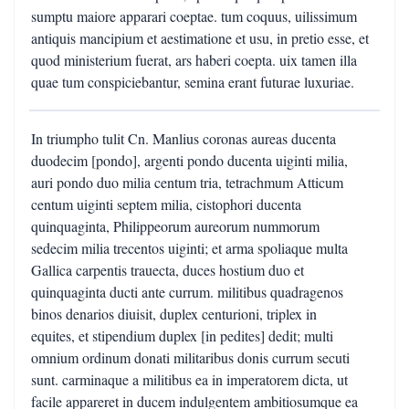
sumptu maiore apparari coeptae. tum coquus, uilissimum
antiquis mancipium et aestimatione et usu, in pretio esse, et
quod ministerium fuerat, ars haberi coepta. uix tamen illa
quae tum conspiciebantur, semina erant futurae luxuriae.
In triumpho tulit Cn. Manlius coronas aureas ducenta
duodecim [pondo], argenti pondo ducenta uiginti milia,
auri pondo duo milia centum tria, tetrachmum Atticum
centum uiginti septem milia, cistophori ducenta
quinquaginta, Philippeorum aureorum nummorum
sedecim milia trecentos uiginti; et arma spoliaque multa
Gallica carpentis trauecta, duces hostium duo et
quinquaginta ducti ante currum. militibus quadragenos
binos denarios diuisit, duplex centurioni, triplex in
equites, et stipendium duplex [in pedites] dedit; multi
omnium ordinum donati militaribus donis currum secuti
sunt. carminaque a militibus ea in imperatorem dicta, ut
facile appareret in ducem indulgentem ambitiosumque ea