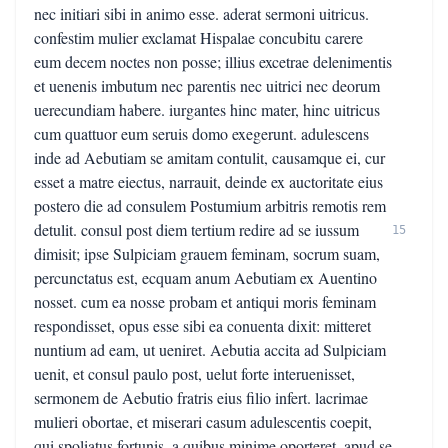
nec initiari sibi in animo esse. aderat sermoni uitricus.
confestim mulier exclamat Hispalae concubitu carere
eum decem noctes non posse; illius excetrae delenimentis
et uenenis imbutum nec parentis nec uitrici nec deorum
uerecundiam habere. iurgantes hinc mater, hinc uitricus
cum quattuor eum seruis domo exegerunt. adulescens
inde ad Aebutiam se amitam contulit, causamque ei, cur
esset a matre eiectus, narrauit, deinde ex auctoritate eius
postero die ad consulem Postumium arbitris remotis rem
detulit. consul post diem tertium redire ad se iussum
15
dimisit; ipse Sulpiciam grauem feminam, socrum suam,
percunctatus est, ecquam anum Aebutiam ex Auentino
nosset. cum ea nosse probam et antiqui moris feminam
respondisset, opus esse sibi ea conuenta dixit: mitteret
nuntium ad eam, ut ueniret. Aebutia accita ad Sulpiciam
uenit, et consul paulo post, uelut forte interuenisset,
sermonem de Aebutio fratris eius filio infert. lacrimae
mulieri obortae, et miserari casum adulescentis coepit,
qui spoliatus fortunis, a quibus minime oporteret, apud se