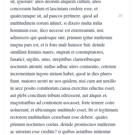
sit, ignorare: alios deorum aliquem cultum, alios
concessum ludum et lasciuiam credere esse, et
qualecumque sit, ad paucos pertinere. quod ad
20
multitudinem eorum attinet, si dixero multa milia
hominum esse, ilico necesse est exterreamini, nisi
adiunxero qui qualesque sint. primum igitur mulierum
magna pars est, et is fons mali huiusce fuit; deinde
simillimi feminis mares, stuprati et constupratores,
fanatici, uigiliis, uino, strepitibus clamoribusque
nocturnis attoniti. nullas adhuc uires coniuratio, ceterum
incrementum ingens uirium habet, quod in dies plures
fiunt. maiores uestri ne uos quidem, nisi cum aut uexillo
in arce posito comitiorum causa exercitus eductus esset,
aut plebi concilium tribuni edixissent, aut aliquis ex
magistratibus ad contionem uocasset, forte temere coire
uoluerunt; et ubicumque multitudo esset, ibi et legitimum
rectorem multitudinis censebant esse debere. quales
primum nocturnos coetus, deinde promiscuos mulierum
ac uirorum esse creditis? si quibus aetatibus initientur