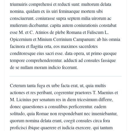
triumuiris comprehensi et reducti sunt: multorum delata
nomina. quidam ex iis uiri feminaeque mortem sibi
consciuerunt. coniurasse supra septem milia uirorum ac
mulierum dicebantur. capita autem coniurationis constabat
esse M. et C. Atinios de plebe Romana et Faliscum L.
Opicernium et Minium Cerrinium Campanum: ab his omnia
facinora et flagitia orta, eos maximos sacerdotes
conditoresque eius sacri esse. data opera, ut primo quoque
tempore comprehenderentur. adducti ad consules fassique
de se nullam moram indicio fecerunt.
Ceterum tanta fuga ex urbe facta erat, ut, quia multis
actiones et res peribant, cogerentur praetores T. Maenius et
M. Licinius per senatum res in diem tricesimum differre,
donec quaestiones a consulibus perficerentur. eadem
solitudo, quia Romae non respondebant nec inueniebantur,
quorum nomina delata erant, coegit consules circa fora
proficisci ibique quaerere et iudicia exercere. qui tantum