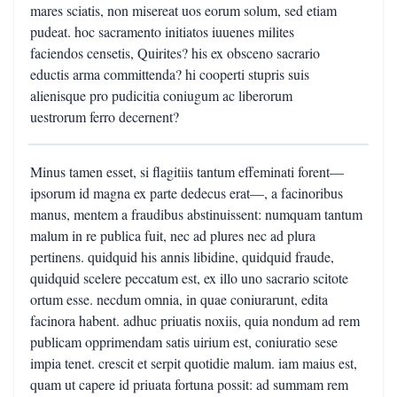
mares sciatis, non misereat uos eorum solum, sed etiam
pudeat. hoc sacramento initiatos iuuenes milites
faciendos censetis, Quirites? his ex obsceno sacrario
eductis arma committenda? hi cooperti stupris suis
alienisque pro pudicitia coniugum ac liberorum
uestrorum ferro decernent?
Minus tamen esset, si flagitiis tantum effeminati forent—
ipsorum id magna ex parte dedecus erat—, a facinoribus
manus, mentem a fraudibus abstinuissent: numquam tantum
malum in re publica fuit, nec ad plures nec ad plura
pertinens. quidquid his annis libidine, quidquid fraude,
quidquid scelere peccatum est, ex illo uno sacrario scitote
ortum esse. necdum omnia, in quae coniurarunt, edita
facinora habent. adhuc priuatis noxiis, quia nondum ad rem
publicam opprimendam satis uirium est, coniuratio sese
impia tenet. crescit et serpit quotidie malum. iam maius est,
quam ut capere id priuata fortuna possit: ad summam rem