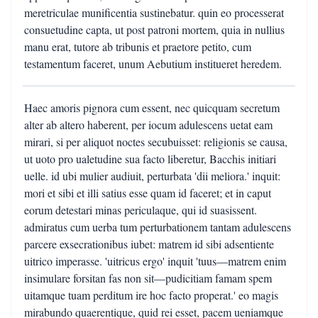
meretriculae munificentia sustinebatur. quin eo processerat
consuetudine capta, ut post patroni mortem, quia in nullius
manu erat, tutore ab tribunis et praetore petito, cum
testamentum faceret, unum Aebutium institueret heredem.
Haec amoris pignora cum essent, nec quicquam secretum
alter ab altero haberent, per iocum adulescens uetat eam
mirari, si per aliquot noctes secubuisset: religionis se causa,
ut uoto pro ualetudine sua facto liberetur, Bacchis initiari
uelle. id ubi mulier audiuit, perturbata 'dii meliora.' inquit:
mori et sibi et illi satius esse quam id faceret; et in caput
eorum detestari minas periculaque, qui id suasissent.
admiratus cum uerba tum perturbationem tantam adulescens
parcere exsecrationibus iubet: matrem id sibi adsentiente
uitrico imperasse. 'uitricus ergo' inquit 'tuus—matrem enim
insimulare forsitan fas non sit—pudicitiam famam spem
uitamque tuam perditum ire hoc facto properat.' eo magis
mirabundo quaerentique, quid rei esset, pacem ueniamque