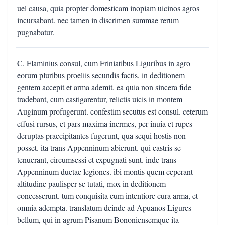
uel causa, quia propter domesticam inopiam uicinos agros
incursabant. nec tamen in discrimen summae rerum
pugnabatur.
C. Flaminius consul, cum Friniatibus Liguribus in agro
eorum pluribus proeliis secundis factis, in deditionem
gentem accepit et arma ademit. ea quia non sincera fide
tradebant, cum castigarentur, relictis uicis in montem
Auginum profugerunt. confestim secutus est consul. ceterum
effusi rursus, et pars maxima inermes, per inuia et rupes
deruptas praecipitantes fugerunt, qua sequi hostis non
posset. ita trans Appenninum abierunt. qui castris se
tenuerant, circumsessi et expugnati sunt. inde trans
Appenninum ductae legiones. ibi montis quem ceperant
altitudine paulisper se tutati, mox in deditionem
concesserunt. tum conquisita cum intentiore cura arma, et
omnia adempta. translatum deinde ad Apuanos Ligures
bellum, qui in agrum Pisanum Bononiensemque ita