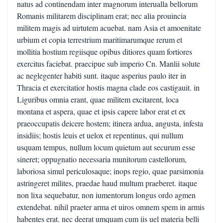
natus ad continendam inter magnorum interualla bellorum
Romanis militarem disciplinam erat; nec alia prouincia
militem magis ad uirtutem acuebat. nam Asia et amoenitate
urbium et copia terrestrium maritimarumque rerum et
mollitia hostium regiisque opibus ditiores quam fortiores
exercitus faciebat. praecipue sub imperio Cn. Manlii solute
ac neglegenter habiti sunt. itaque asperius paulo iter in
Thracia et exercitatior hostis magna clade eos castigauit. in
Liguribus omnia erant, quae militem excitarent, loca
montana et aspera, quae et ipsis capere labor erat et ex
praeoccupatis deicere hostem; itinera ardua, angusta, infesta
insidiis; hostis leuis et uelox et repentinus, qui nullum
usquam tempus, nullum locum quietum aut securum esse
sineret; oppugnatio necessaria munitorum castellorum,
laboriosa simul periculosaque; inops regio, quae parsimonia
astringeret milites, praedae haud multum praeberet. itaque
non lixa sequebatur, non iumentorum longus ordo agmen
extendebat. nihil praeter arma et uiros omnem spem in armis
habentes erat. nec deerat umquam cum iis uel materia belli