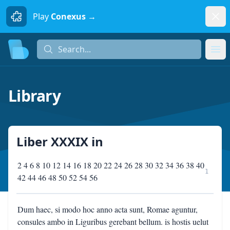
Dism
Play
Conexus →
Search...
Search...
Ope
Library
Liber XXXIX
in
2 4 6 8 10 12 14 16 18 20 22 24 26 28 30 32 34 36 38 40
1
42 44 46 48 50 52 54 56
Dum haec, si modo hoc anno acta sunt, Romae aguntur,
consules ambo in Liguribus gerebant bellum. is hostis uelut