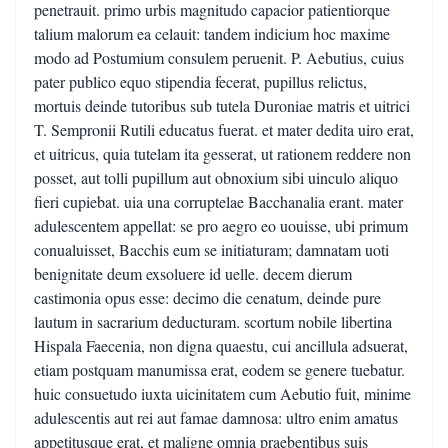
penetrauit. primo urbis magnitudo capacior patientiorque
talium malorum ea celauit: tandem indicium hoc maxime
modo ad Postumium consulem peruenit. P. Aebutius, cuius
pater publico equo stipendia fecerat, pupillus relictus,
mortuis deinde tutoribus sub tutela Duroniae matris et uitrici
T. Sempronii Rutili educatus fuerat. et mater dedita uiro erat,
et uitricus, quia tutelam ita gesserat, ut rationem reddere non
posset, aut tolli pupillum aut obnoxium sibi uinculo aliquo
fieri cupiebat. uia una corruptelae Bacchanalia erant. mater
adulescentem appellat: se pro aegro eo uouisse, ubi primum
conualuisset, Bacchis eum se initiaturam; damnatam uoti
benignitate deum exsoluere id uelle. decem dierum
castimonia opus esse: decimo die cenatum, deinde pure
lautum in sacrarium deducturam. scortum nobile libertina
Hispala Faecenia, non digna quaestu, cui ancillula adsuerat,
etiam postquam manumissa erat, eodem se genere tuebatur.
huic consuetudo iuxta uicinitatem cum Aebutio fuit, minime
adulescentis aut rei aut famae damnosa: ultro enim amatus
appetitusque erat, et maligne omnia praebentibus suis