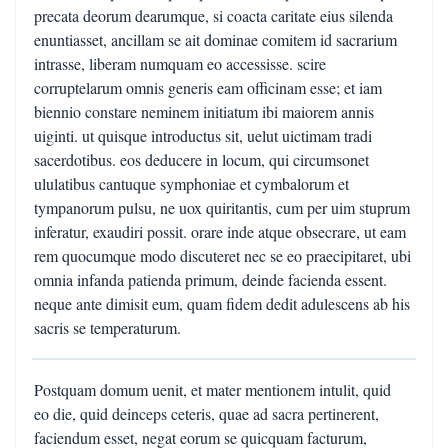
precata deorum dearumque, si coacta caritate eius silenda
enuntiasset, ancillam se ait dominae comitem id sacrarium
intrasse, liberam numquam eo accessisse. scire
corruptelarum omnis generis eam officinam esse; et iam
biennio constare neminem initiatum ibi maiorem annis
uiginti. ut quisque introductus sit, uelut uictimam tradi
sacerdotibus. eos deducere in locum, qui circumsonet
ululatibus cantuque symphoniae et cymbalorum et
tympanorum pulsu, ne uox quiritantis, cum per uim stuprum
inferatur, exaudiri possit. orare inde atque obsecrare, ut eam
rem quocumque modo discuteret nec se eo praecipitaret, ubi
omnia infanda patienda primum, deinde facienda essent.
neque ante dimisit eum, quam fidem dedit adulescens ab his
sacris se temperaturum.
Postquam domum uenit, et mater mentionem intulit, quid
eo die, quid deinceps ceteris, quae ad sacra pertinerent,
faciendum esset, negat eorum se quicquam facturum,