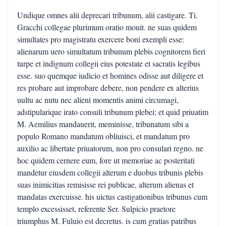
Undique omnes alii deprecari tribunum, alii castigare. Ti.
Gracchi collegae plurimum oratio mouit. ne suas quidem
simultates pro magistratu exercere boni exempli esse:
alienarum uero simultatum tribunum plebis cognitorem fieri
turpe et indignum collegii eius potestate et sacratis legibus
esse. suo quemque iudicio et homines odisse aut diligere et
res probare aut improbare debere, non pendere ex alterius
uultu ac nutu nec alieni momentis animi circumagi,
adstipularique irato consuli tribunum plebei; et quid priuatim
M. Aemilius mandauerit, meminisse, tribunatum sibi a
populo Romano mandatum obliuisci, et mandatum pro
auxilio ac libertate priuatorum, non pro consulari regno. ne
hoc quidem cernere eum, fore ut memoriae ac posteritati
mandetur eiusdem collegii alterum e duobus tribunis plebis
suas inimicitias remisisse rei publicae, alterum alienas et
mandatas exercuisse. his uictus castigationibus tribunus cum
templo excessisset, referente Ser. Sulpicio praetore
triumphus M. Fuluio est decretus. is cum gratias patribus