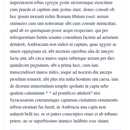
imperatorem rebus egregie gestis uictoremque exercitum
cum praeda et captiuis ante portas stare, donec consuli ob
hoc ipsum moranti redire Romam libitum esset. uerum
enimuero cum sint notissimae sibi cum consule inimicitiae,
quid ab eo quemquam posse aequi exspectare, qui per
infrequentiam furtim senatus consultum factum ad aerarium
detulerit, Ambraciam non uideri ui captam, quae aggere ac
uineis oppugnata sit, ubi incensis operibus alia de integro
facta sint, ubi circa muros supra subterque terram per dies
quindecim pugnatum, ubi a prima luce, cum iam
transcendisset muros miles, usque ad noctem diu anceps
proelium tenuerit, ubi plus tria milia hostium sint caesa. iam
de deorum immortalium templis spoliatis in capta urbe
qualem calumniam * * ad pontifices attulerit? nisi
Syracusarum ceterarumque captarum ciuitatium ornamentis
urbem exornari fas fuerit, in Ambracia una capta non
ualuerit belli ius. se et patres conscriptos orare et ab tribuno
petere, ne se superbissimo inimico ludibrio esse sinant.