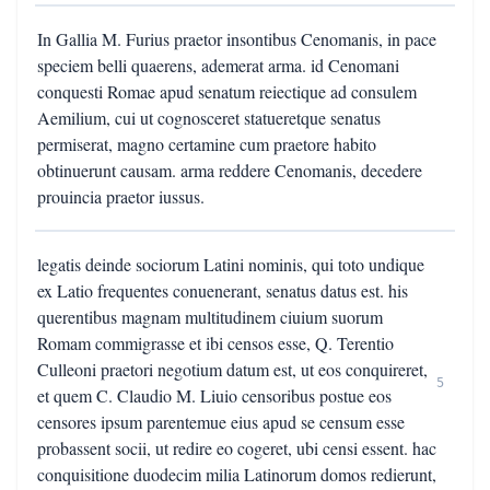
In Gallia M. Furius praetor insontibus Cenomanis, in pace
speciem belli quaerens, ademerat arma. id Cenomani
conquesti Romae apud senatum reiectique ad consulem
Aemilium, cui ut cognosceret statueretque senatus
permiserat, magno certamine cum praetore habito
obtinuerunt causam. arma reddere Cenomanis, decedere
prouincia praetor iussus.
legatis deinde sociorum Latini nominis, qui toto undique
ex Latio frequentes conuenerant, senatus datus est. his
querentibus magnam multitudinem ciuium suorum
Romam commigrasse et ibi censos esse, Q. Terentio
Culleoni praetori negotium datum est, ut eos conquireret,
5
et quem C. Claudio M. Liuio censoribus postue eos
censores ipsum parentemue eius apud se censum esse
probassent socii, ut redire eo cogeret, ubi censi essent. hac
conquisitione duodecim milia Latinorum domos redierunt,