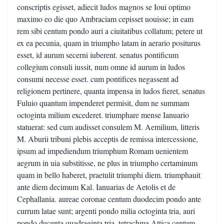
conscriptis egisset, adiecit ludos magnos se Ioui optimo
maximo eo die quo Ambraciam cepisset uouisse; in eam
rem sibi centum pondo auri a ciuitatibus collatum; petere ut
ex ea pecunia, quam in triumpho latam in aerario positurus
esset, id aurum secerni iuberent. senatus pontificum
collegium consuli iussit, num omne id aurum in ludos
consumi necesse esset. cum pontifices negassent ad
religionem pertinere, quanta impensa in ludos fieret, senatus
Fuluio quantum impenderet permisit, dum ne summam
octoginta milium excederet. triumphare mense Ianuario
statuerat: sed cum audisset consulem M. Aemilium, litteris
M. Aburii tribuni plebis acceptis de remissa intercessione,
ipsum ad impediendum triumphum Romam uenientem
aegrum in uia substitisse, ne plus in triumpho certaminum
quam in bello haberet, praetulit triumphi diem. triumphauit
ante diem decimum Kal. Ianuarias de Aetolis et de
Cephallania. aureae coronae centum duodecim pondo ante
currum latae sunt; argenti pondo milia octoginta tria, auri
pondo ducenta quadraginta tria, tetrachma Attica centum