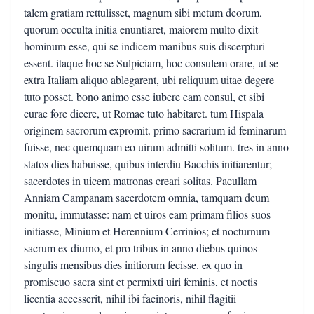
talem gratiam rettulisset, magnum sibi metum deorum,
quorum occulta initia enuntiaret, maiorem multo dixit
hominum esse, qui se indicem manibus suis discerpturi
essent. itaque hoc se Sulpiciam, hoc consulem orare, ut se
extra Italiam aliquo ablegarent, ubi reliquum uitae degere
tuto posset. bono animo esse iubere eam consul, et sibi
curae fore dicere, ut Romae tuto habitaret. tum Hispala
originem sacrorum expromit. primo sacrarium id feminarum
fuisse, nec quemquam eo uirum admitti solitum. tres in anno
statos dies habuisse, quibus interdiu Bacchis initiarentur;
sacerdotes in uicem matronas creari solitas. Pacullam
Anniam Campanam sacerdotem omnia, tamquam deum
monitu, immutasse: nam et uiros eam primam filios suos
initiasse, Minium et Herennium Cerrinios; et nocturnum
sacrum ex diurno, et pro tribus in anno diebus quinos
singulis mensibus dies initiorum fecisse. ex quo in
promiscuo sacra sint et permixti uiri feminis, et noctis
licentia accesserit, nihil ibi facinoris, nihil flagitii