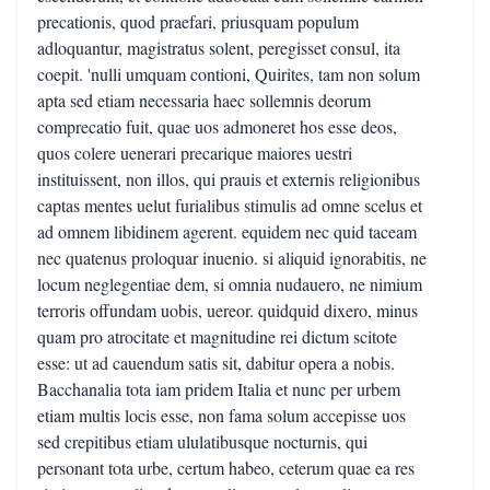
precationis, quod praefari, priusquam populum
adloquantur, magistratus solent, peregisset consul, ita
coepit. 'nulli umquam contioni, Quirites, tam non solum
apta sed etiam necessaria haec sollemnis deorum
comprecatio fuit, quae uos admoneret hos esse deos,
quos colere uenerari precarique maiores uestri
instituissent, non illos, qui prauis et externis religionibus
captas mentes uelut furialibus stimulis ad omne scelus et
ad omnem libidinem agerent. equidem nec quid taceam
nec quatenus proloquar inuenio. si aliquid ignorabitis, ne
locum neglegentiae dem, si omnia nudauero, ne nimium
terroris offundam uobis, uereor. quidquid dixero, minus
quam pro atrocitate et magnitudine rei dictum scitote
esse: ut ad cauendum satis sit, dabitur opera a nobis.
Bacchanalia tota iam pridem Italia et nunc per urbem
etiam multis locis esse, non fama solum accepisse uos
sed crepitibus etiam ululatibusque nocturnis, qui
personant tota urbe, certum habeo, ceterum quae ea res