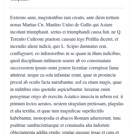
Extremo anni, magistratibus iam creatis, ante diem tertium
nonas Martias Cn. Manlius Uulso de Gallis qui Asiam
incolunt triumphauit. serius ei triumphandi causa fuit, ne Q.
Terentio Culleone praetore causam lege Petillia diceret, et
incendio alieni iudicii, quo L. Scipio damnatus erat,
conflagraret, eo infensioribus in se quam in illum iudicibus,
quod disciplinam militarem seuere ab eo conseruatam
successorem ipsum omni genere licentiae corrupisse fama
attulerat. neque ea sola infamiae erant, quae in prouincia
procul ab oculis facta narrabantur, sed ea etiam magis, quae
in militibus eius quotidie aspiciebantur. luxuriae enim
peregrinae origo ab exercitu Asiatico inuecta in urbem est. ii
primum lectos aeratos, uestem stragulam pretiosam, plagulas
et alia textilia, et quae tum magnificae supellectilis
habebantur, monopodia et abacos Romam aduexerunt. tunc
psaltriae sambucistriaeque et conuiualia alia ludorum
oblectamenta addita epulis; epulae quoque ipsae et cura et