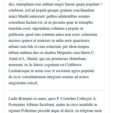
dici, triumphum esse militari magis fauore quam populari
10
celebrem. sed ad populi quoque gratiam conciliandam
amici Manlii ualuerunt; quibus adnitentibus senatus
consultum factum est, ut ex pecunia quae in triumpho
translata esset, stipendium collatum a populo in
publicum, quod eius solutum antea non esset, solueretur.
uicenos quinos et semisses in milia aeris quaestores
urbani cum fide et cura soluerunt. per idem tempus
tribuni militum duo ex duabus Hispaniis cum litteris C.
Atinii et L. Manlii, qui eas prouincias obtinebant,
uenerunt. ex iis litteris cognitum est Celtiberos
Lusitanosque in armis esse et sociorum agros populari.
de ea re consultationem integram senatus ad nouos
magistratus reiecit.
Ludis Romanis eo anno, quos P. Cornelius Cethegus A.
Postumius Albinus faciebant, malus in circo instabilis in
signum Pollentiae procidit atque id deicit. ea religione moti