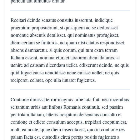
periculi aut tumultus oriatur.'
Recitari deinde senatus consulta iusserunt, indicique
praemium proposuerunt, si quis quem ad se deduxisset
nomenue absentis detulisset. qui nominatus profugisset,
diem certam se finituros, ad quam nisi citatus respondisset,
absens damnaretur. si quis eorum, qui tum extra terram
Italiam essent, nominaretur, ei laxiorem diem daturos, si
uenire ad causam dicendam uellet. edixerunt deinde, ne quis
quid fugae causa uendidisse neue emisse uellet; ne quis
reciperet, celaret, ope ulla iuuaret fugientes.
Contione dimissa terror magnus urbe tota fuit, nec moenibus
se tantum urbis aut finibus Romanis continuit, sed passim
per totam Italiam, litteris hospitum de senatus consulto et
contione et edicto consulum acceptis, trepidari coeptum est.
multi ea nocte, quae diem insecuta est, quo in contione res
palam facta est, custodiis circa portas positis fugientes a