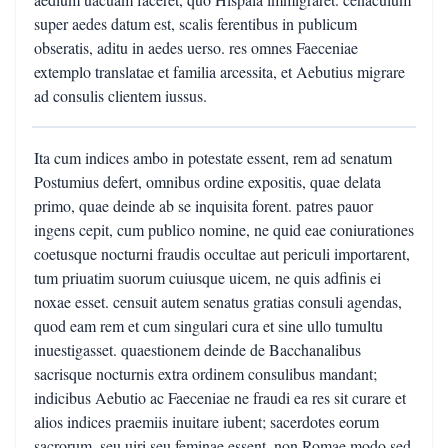
super aedes datum est, scalis ferentibus in publicum
obseratis, aditu in aedes uerso. res omnes Faeceniae
extemplo translatae et familia arcessita, et Aebutius migrare
ad consulis clientem iussus.
Ita cum indices ambo in potestate essent, rem ad senatum
Postumius defert, omnibus ordine expositis, quae delata
primo, quae deinde ab se inquisita forent. patres pauor
ingens cepit, cum publico nomine, ne quid eae coniurationes
coetusque nocturni fraudis occultae aut periculi importarent,
tum priuatim suorum cuiusque uicem, ne quis adfinis ei
noxae esset. censuit autem senatus gratias consuli agendas,
quod eam rem et cum singulari cura et sine ullo tumultu
inuestigasset. quaestionem deinde de Bacchanalibus
sacrisque nocturnis extra ordinem consulibus mandant;
indicibus Aebutio ac Faeceniae ne fraudi ea res sit curare et
alios indices praemiis inuitare iubent; sacerdotes eorum
sacrorum, seu uiri seu feminae essent, non Romae modo sed