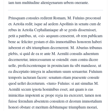
iam tum multitudine alienigenarum urbem onerante.
Priusquam consules redirent Romam, M. Fuluius proconsul
ex Aetolia redit; isque ad aedem Apollinis in senatu cum de
rebus in Aetolia Cephallaniaque ab se gestis disseruisset,
petit a patribus, ut, <si> aequum censerent, ob rem publicam
bene ac feliciter gestam et diis immortalibus honorem haberi
iuberent et sibi triumphum decernerent. M. Aburius tribunus
plebis, si quid de ea re ante M. Aemilii consulis aduentum
decerneretur, intercessurum se ostendit: eum contra dicere
uelle, proficiscentemque in prouinciam ita sibi mandasse, ut
ea disceptatio integra in aduentum suum seruaretur. Fuluium
temporis iacturam facere: senatum etiam praesente consule
quod uellet decreturum. <tum> Fuluius: si aut simultas M.
Aemilii secum ignota hominibus esset, aut quam is eas
inimicitias impotenti ac prope regia ira exerceret, tamen non
fuisse ferendum absentem consulem et deorum immortalium
honori obstare et meritum debitumque triumphum morari,