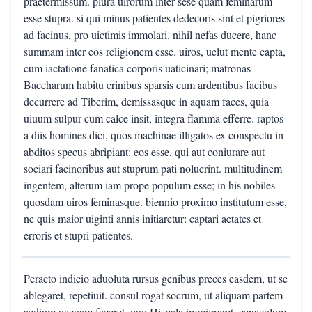
praetermissum. plura uirorum inter sese quam feminarum
esse stupra. si qui minus patientes dedecoris sint et pigriores
ad facinus, pro uictimis immolari. nihil nefas ducere, hanc
summam inter eos religionem esse. uiros, uelut mente capta,
cum iactatione fanatica corporis uaticinari; matronas
Baccharum habitu crinibus sparsis cum ardentibus facibus
decurrere ad Tiberim, demissasque in aquam faces, quia
uiuum sulpur cum calce insit, integra flamma efferre. raptos
a diis homines dici, quos machinae illigatos ex conspectu in
abditos specus abripiant: eos esse, qui aut coniurare aut
sociari facinoribus aut stuprum pati noluerint. multitudinem
ingentem, alterum iam prope populum esse; in his nobiles
quosdam uiros feminasque. biennio proximo institutum esse,
ne quis maior uiginti annis initiaretur: captari aetates et
erroris et stupri patientes.
Peracto indicio aduoluta rursus genibus preces easdem, ut se
ablegaret, repetiuit. consul rogat socrum, ut aliquam partem
aedium uacuam faceret, quo Hispala immigraret. cenaculum