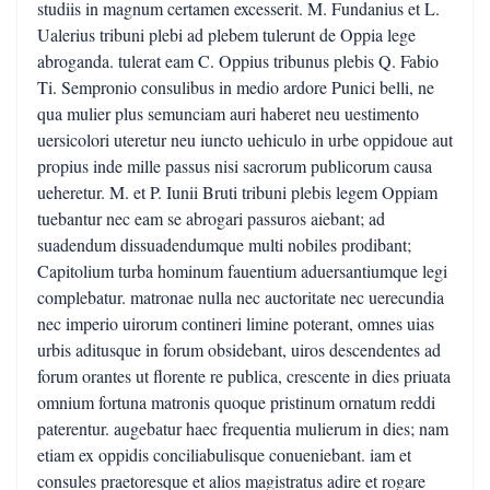
studiis in magnum certamen excesserit. M. Fundanius et L.
Ualerius tribuni plebi ad plebem tulerunt de Oppia lege
abroganda. tulerat eam C. Oppius tribunus plebis Q. Fabio
Ti. Sempronio consulibus in medio ardore Punici belli, ne
qua mulier plus semunciam auri haberet neu uestimento
uersicolori uteretur neu iuncto uehiculo in urbe oppidoue aut
propius inde mille passus nisi sacrorum publicorum causa
ueheretur. M. et P. Iunii Bruti tribuni plebis legem Oppiam
tuebantur nec eam se abrogari passuros aiebant; ad
suadendum dissuadendumque multi nobiles prodibant;
Capitolium turba hominum fauentium aduersantiumque legi
complebatur. matronae nulla nec auctoritate nec uerecundia
nec imperio uirorum contineri limine poterant, omnes uias
urbis aditusque in forum obsidebant, uiros descendentes ad
forum orantes ut florente re publica, crescente in dies priuata
omnium fortuna matronis quoque pristinum ornatum reddi
paterentur. augebatur haec frequentia mulierum in dies; nam
etiam ex oppidis conciliabulisque conueniebant. iam et
consules praetoresque et alios magistratus adire et rogare