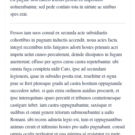
uolnerabantur, sed pede conlato tota in uirtute ac uiribus
spes erat.
Fessos iam suos consul ex secunda acie subsidiariis
cohortibus in pugnam inductis accendit. noua acies facta.
integri recentibus telis fatigatos adorti hostes primum acri
impetu uelut cuneo perculerunt, deinde dissipatos in fugam
auerterunt; effuso per agros cursu castra repetebantur. ubi
omnia fuga completa uidit Cato, ipse ad secundam
legionem, quae in subsidio posita erat, reuehitur et signa
prae se ferri plenoque gradu ad castra hostium oppugnanda
succedere iubet. si quis extra ordinem auidius procurrit, et
ipse interequitans sparo percutit et tribunos centurionesque
castigare iubet. iam castra oppugnabantur, saxisque et
sudibus et omni genere telorum submouebantur a uallo
Romani. ubi recens admota legio est, tum et oppugnantibus
animus creuit et infensius hostes pro uallo pugnabant. consul
omnia oculis perlustrat ut qua minima ui resistatur ea parte