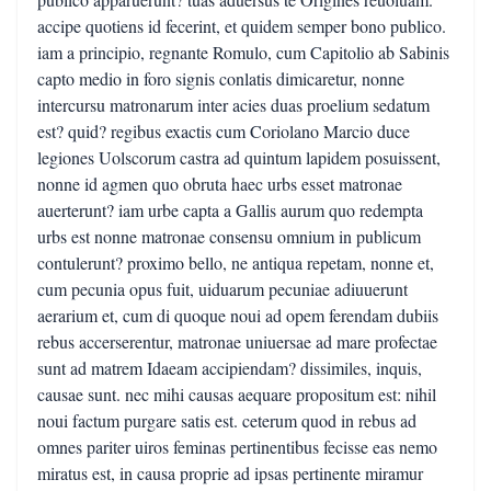
accipe quotiens id fecerint, et quidem semper bono publico.
iam a principio, regnante Romulo, cum Capitolio ab Sabinis
capto medio in foro signis conlatis dimicaretur, nonne
intercursu matronarum inter acies duas proelium sedatum
est? quid? regibus exactis cum Coriolano Marcio duce
legiones Uolscorum castra ad quintum lapidem posuissent,
nonne id agmen quo obruta haec urbs esset matronae
auerterunt? iam urbe capta a Gallis aurum quo redempta
urbs est nonne matronae consensu omnium in publicum
contulerunt? proximo bello, ne antiqua repetam, nonne et,
cum pecunia opus fuit, uiduarum pecuniae adiuuerunt
aerarium et, cum di quoque noui ad opem ferendam dubiis
rebus accerserentur, matronae uniuersae ad mare profectae
sunt ad matrem Idaeam accipiendam? dissimiles, inquis,
causae sunt. nec mihi causas aequare propositum est: nihil
noui factum purgare satis est. ceterum quod in rebus ad
omnes pariter uiros feminas pertinentibus fecisse eas nemo
miratus est, in causa proprie ad ipsas pertinente miramur