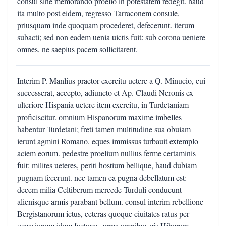
consul sine memorando proelio in potestatem redegit. haud
ita multo post eidem, regresso Tarraconem consule,
priusquam inde quoquam procederet, defecerunt. iterum
subacti; sed non eadem uenia uictis fuit: sub corona ueniere
omnes, ne saepius pacem sollicitarent.
Interim P. Manlius praetor exercitu uetere a Q. Minucio, cui
successerat, accepto, adiuncto et Ap. Claudi Neronis ex
ulteriore Hispania uetere item exercitu, in Turdetaniam
proficiscitur. omnium Hispanorum maxime imbelles
habentur Turdetani; freti tamen multitudine sua obuiam
ierunt agmini Romano. eques immissus turbauit extemplo
aciem eorum. pedestre proelium nullius ferme certaminis
fuit: milites ueteres, periti hostium bellique, haud dubiam
pugnam fecerunt. nec tamen ea pugna debellatum est:
decem milia Celtiberum mercede Turduli conducunt
alienisque armis parabant bellum. consul interim rebellione
Bergistanorum ictus, ceteras quoque ciuitates ratus per
occasionem idem facturas, arma omnibus cis Hiberum