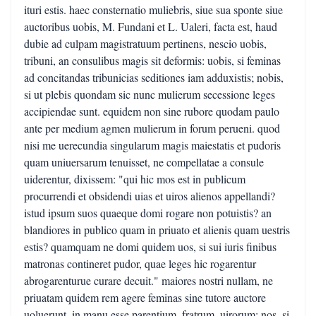
ituri estis. haec consternatio muliebris, siue sua sponte siue
auctoribus uobis, M. Fundani et L. Ualeri, facta est, haud
dubie ad culpam magistratuum pertinens, nescio uobis,
tribuni, an consulibus magis sit deformis: uobis, si feminas
ad concitandas tribunicias seditiones iam adduxistis; nobis,
si ut plebis quondam sic nunc mulierum secessione leges
accipiendae sunt. equidem non sine rubore quodam paulo
ante per medium agmen mulierum in forum perueni. quod
nisi me uerecundia singularum magis maiestatis et pudoris
quam uniuersarum tenuisset, ne compellatae a consule
uiderentur, dixissem: "qui hic mos est in publicum
procurrendi et obsidendi uias et uiros alienos appellandi?
istud ipsum suos quaeque domi rogare non potuistis? an
blandiores in publico quam in priuato et alienis quam uestris
estis? quamquam ne domi quidem uos, si sui iuris finibus
matronas contineret pudor, quae leges hic rogarentur
abrogarenturue curare decuit." maiores nostri nullam, ne
priuatam quidem rem agere feminas sine tutore auctore
uoluerunt, in manu esse parentium, fratrum, uirorum: nos, si