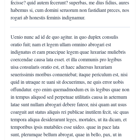
fecisse? quid autem fecerunt? superbas, me dius fidius, aures
habemus si, cum domini seruorum non fastidiant preces, nos
rogari ab honestis feminis indignamur.
Uenio nunc ad id de quo agitur. in quo duplex consulis
oratio fuit; nam et legem ullam omnino abrogari est
indignatus et eam praecipue legem quae luxuriae muliebris
coercendae causa lata esset. et illa communis pro legibus
uisa consularis oratio est, et haec aduersus luxuriam
seuerissimis moribus conueniebat; itaque periculum est, nisi
quid in utraque re uani sit docuerimus, ne quis error uobis
offundatur. ego enim quemadmodum ex iis legibus quae non
in tempus aliquod sed perpetuae utilitatis causa in aeternum
latae sunt nullam abrogari debere fateor, nisi quam aut usus
coarguit aut status aliquis rei publicae inutilem fecit, sic quas
tempora aliqua desiderarunt leges, mortales, ut ita dicam, et
temporibus ipsis mutabiles esse uideo. quae in pace lata
sunt, plerumque bellum abrogat, quae in bello, pax, ut in