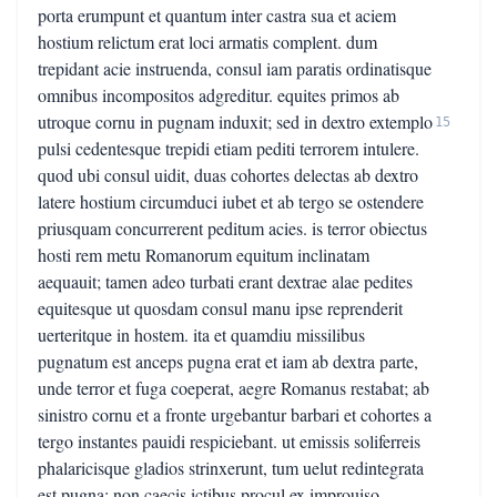
porta erumpunt et quantum inter castra sua et aciem
hostium relictum erat loci armatis complent. dum
trepidant acie instruenda, consul iam paratis ordinatisque
omnibus incompositos adgreditur. equites primos ab
utroque cornu in pugnam induxit; sed in dextro extemplo
15
pulsi cedentesque trepidi etiam pediti terrorem intulere.
quod ubi consul uidit, duas cohortes delectas ab dextro
latere hostium circumduci iubet et ab tergo se ostendere
priusquam concurrerent peditum acies. is terror obiectus
hosti rem metu Romanorum equitum inclinatam
aequauit; tamen adeo turbati erant dextrae alae pedites
equitesque ut quosdam consul manu ipse reprenderit
uerteritque in hostem. ita et quamdiu missilibus
pugnatum est anceps pugna erat et iam ab dextra parte,
unde terror et fuga coeperat, aegre Romanus restabat; ab
sinistro cornu et a fronte urgebantur barbari et cohortes a
tergo instantes pauidi respiciebant. ut emissis soliferreis
phalaricisque gladios strinxerunt, tum uelut redintegrata
est pugna: non caecis ictibus procul ex improuiso