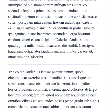
inrumpat. ad sinistram portam infrequentes uidet: eo
secundae legionis principes hastatosque inducit. non
sustinuit impetum eorum statio quae portae apposita erat; et
ceteri, postquam intra uallum hostem uident, ipsi castris
exuti signa armaque abiciunt. caeduntur in portis, suomet
ipsi agmine in arto haerentes. secundani terga hostium
caedunt, ceteri castra diripiunt. Ualerius Antias supra
quadraginta milia hostium caesa eo die scribit; Cato ipse,
haud sane detractator laudum suarum, multos caesos ait,
numerum non adscribit.
Tria eo die laudabilia fecisse putatur: unum, quod
circumducto exercitu procul nauibus suis castrisque, ubi
spem <nusquam> nisi in uirtute haberent, inter medios
hostes proelium commisit; alterum, quod cohortes ab tergo
hostibus obiecit; tertium, quod secundam legionem ceteris
omnibus effusis ad sequendos hostes pleno gradu sub signis
compositam instructamque subire ad portam castrorum