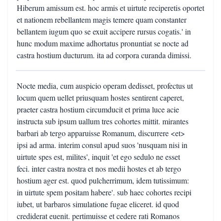
Hiberum amissum est. hoc armis et uirtute reciperetis oportet
et nationem rebellantem magis temere quam constanter
bellantem iugum quo se exuit accipere rursus cogatis.' in
hunc modum maxime adhortatus pronuntiat se nocte ad
castra hostium ducturum. ita ad corpora curanda dimissi.
Nocte media, cum auspicio operam dedisset, profectus ut
locum quem uellet priusquam hostes sentirent caperet,
praeter castra hostium circumducit et prima luce acie
instructa sub ipsum uallum tres cohortes mittit. mirantes
barbari ab tergo apparuisse Romanum, discurrere <et>
ipsi ad arma. interim consul apud suos 'nusquam nisi in
uirtute spes est, milites', inquit 'et ego sedulo ne esset
feci. inter castra nostra et nos medii hostes et ab tergo
hostium ager est. quod pulcherrimum, idem tutissimum:
in uirtute spem positam habere'. sub haec cohortes recipi
iubet, ut barbaros simulatione fugae eliceret. id quod
crediderat euenit. pertimuisse et cedere rati Romanos