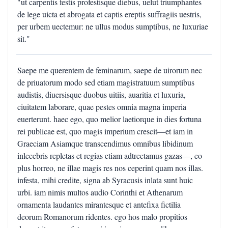
"ut carpentis festis profestisque diebus, uelut triumphantes
de lege uicta et abrogata et captis ereptis suffragiis uestris,
per urbem uectemur: ne ullus modus sumptibus, ne luxuriae
sit."
Saepe me querentem de feminarum, saepe de uirorum nec
de priuatorum modo sed etiam magistratuum sumptibus
audistis, diuersisque duobus uitiis, auaritia et luxuria,
ciuitatem laborare, quae pestes omnia magna imperia
euerterunt. haec ego, quo melior laetiorque in dies fortuna
rei publicae est, quo magis imperium crescit—et iam in
Graeciam Asiamque transcendimus omnibus libidinum
inlecebris repletas et regias etiam adtrectamus gazas—, eo
plus horreo, ne illae magis res nos ceperint quam nos illas.
infesta, mihi credite, signa ab Syracusis inlata sunt huic
urbi. iam nimis multos audio Corinthi et Athenarum
ornamenta laudantes mirantesque et antefixa fictilia
deorum Romanorum ridentes. ego hos malo propitios