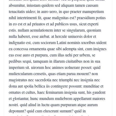
absumitur, iniustam quidem sed aliquam tamen causam
tenacitatis uideo; in auro uero, in quo praeter manupretium
nihil intertrimenti fit, quae malignitas est? praesidium potius
in eo est et ad priuatos et ad publicos usus, sicut experti
estis. nullam aemulationem inter se singularum, quoniam
nulla haberet, esse aiebat. at hercule uniuersis dolor et
indignatio est, cum sociorum Latini nominis uxoribus uident
ea concessa ornamenta quae sibi adempta sint, cum insignes
eas esse auro et purpura, cum illas uehi per urbem, se
pedibus sequi, tamquam in illarum ciuitatibus non in sua
imperium sit. uirorum hoc animos uolnerare posset: quid
muliercularum censetis, quas etiam parua mouent? non
magistratus nec sacerdotia nec triumphi nec insignia nec
dona aut spolia bellica iis contingere possunt: munditiae et
ornatus et cultus, haec feminarum insignia sunt, his gaudent
et gloriantur, hunc mundum muliebrem appellarunt maiores
nostri. quid aliud in luctu quam purpuram atque aurum
deponunt? quid cum eluxerunt sumunt? quid in