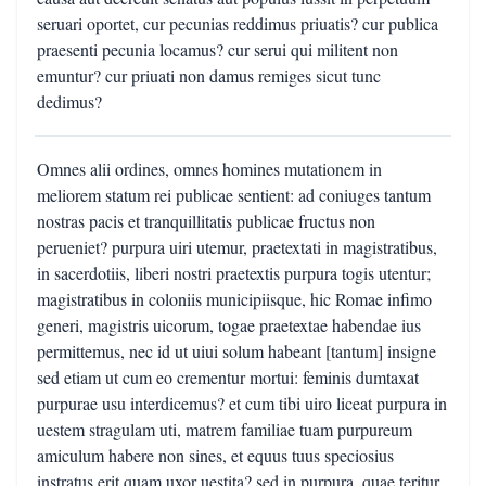
seruari oportet, cur pecunias reddimus priuatis? cur publica
praesenti pecunia locamus? cur serui qui militent non
emuntur? cur priuati non damus remiges sicut tunc
dedimus?
Omnes alii ordines, omnes homines mutationem in
meliorem statum rei publicae sentient: ad coniuges tantum
nostras pacis et tranquillitatis publicae fructus non
perueniet? purpura uiri utemur, praetextati in magistratibus,
in sacerdotiis, liberi nostri praetextis purpura togis utentur;
magistratibus in coloniis municipiisque, hic Romae infimo
generi, magistris uicorum, togae praetextae habendae ius
permittemus, nec id ut uiui solum habeant [tantum] insigne
sed etiam ut cum eo crementur mortui: feminis dumtaxat
purpurae usu interdicemus? et cum tibi uiro liceat purpura in
uestem stragulam uti, matrem familiae tuam purpureum
amiculum habere non sines, et equus tuus speciosius
instratus erit quam uxor uestita? sed in purpura, quae teritur