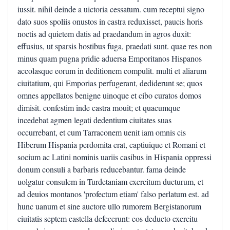
iussit. nihil deinde a uictoria cessatum. cum receptui signo
dato suos spoliis onustos in castra reduxisset, paucis horis
noctis ad quietem datis ad praedandum in agros duxit:
effusius, ut sparsis hostibus fuga, praedati sunt. quae res non
minus quam pugna pridie aduersa Emporitanos Hispanos
accolasque eorum in deditionem compulit. multi et aliarum
ciuitatium, qui Emporias perfugerant, dediderunt se; quos
omnes appellatos benigne uinoque et cibo curatos domos
dimisit. confestim inde castra mouit; et quacumque
incedebat agmen legati dedentium ciuitates suas
occurrebant, et cum Tarraconem uenit iam omnis cis
Hiberum Hispania perdomita erat, captiuique et Romani et
socium ac Latini nominis uariis casibus in Hispania oppressi
donum consuli a barbaris reducebantur. fama deinde
uolgatur consulem in Turdetaniam exercitum ducturum, et
ad deuios montanos 'profectum etiam' falso perlatum est. ad
hunc uanum et sine auctore ullo rumorem Bergistanorum
ciuitatis septem castella defecerunt: eos deducto exercitu