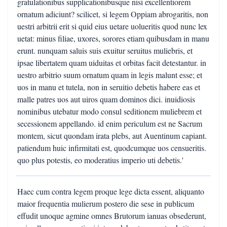
gratulationibus supplicationibusque nisi excellentiorem
ornatum adiciunt? scilicet, si legem Oppiam abrogaritis, non
uestri arbitrii erit si quid eius uetare uolueritis quod nunc lex
uetat: minus filiae, uxores, sorores etiam quibusdam in manu
erunt. nunquam saluis suis exuitur seruitus muliebris, et
ipsae libertatem quam uiduitas et orbitas facit detestantur. in
uestro arbitrio suum ornatum quam in legis malunt esse; et
uos in manu et tutela, non in seruitio debetis habere eas et
malle patres uos aut uiros quam dominos dici. inuidiosis
nominibus utebatur modo consul seditionem muliebrem et
secessionem appellando. id enim periculum est ne Sacrum
montem, sicut quondam irata plebs, aut Auentinum capiant.
patiendum huic infirmitati est, quodcumque uos censueritis.
quo plus potestis, eo moderatius imperio uti debetis.'
Haec cum contra legem proque lege dicta essent, aliquanto
maior frequentia mulierum postero die sese in publicum
effudit unoque agmine omnes Brutorum ianuas obsederunt,