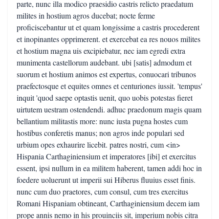
parte, nunc illa modico praesidio castris relicto praedatum
milites in hostium agros ducebat; nocte ferme
proficiscebantur ut et quam longissime a castris procederent
et inopinantes opprimerent. et exercebat ea res nouos milites
et hostium magna uis excipiebatur, nec iam egredi extra
munimenta castellorum audebant. ubi [satis] admodum et
suorum et hostium animos est expertus, conuocari tribunos
praefectosque et equites omnes et centuriones iussit. 'tempus'
inquit 'quod saepe optastis uenit, quo uobis potestas fieret
uirtutem uestram ostendendi. adhuc praedonum magis quam
bellantium militastis more: nunc iusta pugna hostes cum
hostibus conferetis manus; non agros inde populari sed
urbium opes exhaurire licebit. patres nostri, cum <in>
Hispania Carthaginiensium et imperatores [ibi] et exercitus
essent, ipsi nullum in ea militem haberent, tamen addi hoc in
foedere uoluerunt ut imperii sui Hiberus fluuius esset finis.
nunc cum duo praetores, cum consul, cum tres exercitus
Romani Hispaniam obtineant, Carthaginiensium decem iam
prope annis nemo in his prouinciis sit, imperium nobis citra