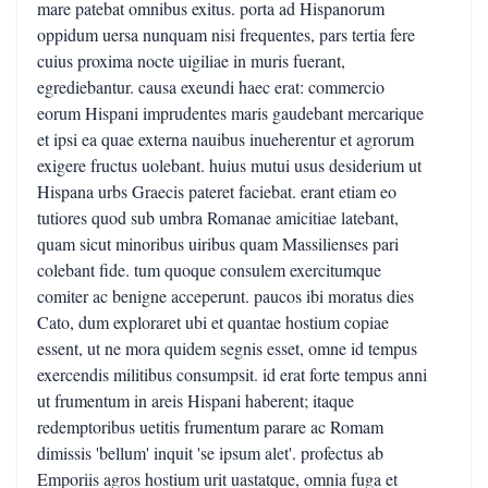
mare patebat omnibus exitus. porta ad Hispanorum
oppidum uersa nunquam nisi frequentes, pars tertia fere
cuius proxima nocte uigiliae in muris fuerant,
egrediebantur. causa exeundi haec erat: commercio
eorum Hispani imprudentes maris gaudebant mercarique
et ipsi ea quae externa nauibus inueherentur et agrorum
exigere fructus uolebant. huius mutui usus desiderium ut
Hispana urbs Graecis pateret faciebat. erant etiam eo
tutiores quod sub umbra Romanae amicitiae latebant,
quam sicut minoribus uiribus quam Massilienses pari
colebant fide. tum quoque consulem exercitumque
comiter ac benigne acceperunt. paucos ibi moratus dies
Cato, dum exploraret ubi et quantae hostium copiae
essent, ut ne mora quidem segnis esset, omne id tempus
exercendis militibus consumpsit. id erat forte tempus anni
ut frumentum in areis Hispani haberent; itaque
redemptoribus uetitis frumentum parare ac Romam
dimissis 'bellum' inquit 'se ipsum alet'. profectus ab
Emporiis agros hostium urit uastatque, omnia fuga et