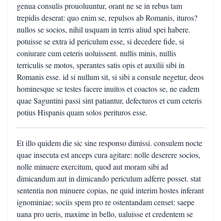
genua consulis prouoluuntur, orant ne se in rebus tam
trepidis deserat: quo enim se, repulsos ab Romanis, ituros?
nullos se socios, nihil usquam in terris aliud spei habere.
potuisse se extra id periculum esse, si decedere fide, si
coniurare cum ceteris uoluissent. nullis minis, nullis
terriculis se motos, sperantes satis opis et auxilii sibi in
Romanis esse. id si nullum sit, si sibi a consule negetur, deos
hominesque se testes facere inuitos et coactos se, ne eadem
quae Saguntini passi sint patiantur, defecturos et cum ceteris
potius Hispanis quam solos perituros esse.
Et illo quidem die sic sine responso dimissi. consulem nocte
quae insecuta est anceps cura agitare: nolle deserere socios,
nolle minuere exercitum, quod aut moram sibi ad
dimicandum aut in dimicando periculum adferre posset. stat
sententia non minuere copias, ne quid interim hostes inferant
ignominiae; sociis spem pro re ostentandam censet: saepe
uana pro ueris, maxime in bello, ualuisse et credentem se