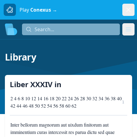
Dism
Play
Conexus →
Search...
Search...
Ope
Library
Liber XXXIV
in
2 4 6 8 10 12 14 16 18 20 22 24 26 28 30 32 34 36 38 40
1
42 44 46 48 50 52 54 56 58 60 62
Inter bellorum magnorum aut uixdum finitorum aut
imminentium curas intercessit res parua dictu sed quae