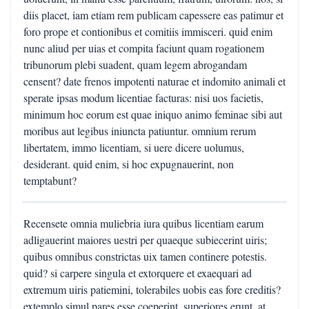
diis placet, iam etiam rem publicam capessere eas patimur et
foro prope et contionibus et comitiis immisceri. quid enim
nunc aliud per uias et compita faciunt quam rogationem
tribunorum plebi suadent, quam legem abrogandam
censent? date frenos impotenti naturae et indomito animali et
sperate ipsas modum licentiae facturas: nisi uos facietis,
minimum hoc eorum est quae iniquo animo feminae sibi aut
moribus aut legibus iniuncta patiuntur. omnium rerum
libertatem, immo licentiam, si uere dicere uolumus,
desiderant. quid enim, si hoc expugnauerint, non
temptabunt?
Recensete omnia muliebria iura quibus licentiam earum
adligauerint maiores uestri per quaeque subiecerint uiris;
quibus omnibus constrictas uix tamen continere potestis.
quid? si carpere singula et extorquere et exaequari ad
extremum uiris patiemini, tolerabiles uobis eas fore creditis?
extemplo simul pares esse coeperint, superiores erunt. at