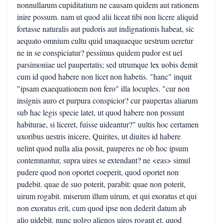
nonnullarum cupiditatium ne causam quidem aut rationem
inire possum. nam ut quod alii liceat tibi non licere aliquid
fortasse naturalis aut pudoris aut indignationis habeat, sic
aequato omnium cultu quid unaquaeque uestrum ueretur
ne in se conspiciatur? pessimus quidem pudor est uel
parsimoniae uel paupertatis; sed utrumque lex uobis demit
cum id quod habere non licet non habetis. "hanc" inquit
"ipsam exaequationem non fero" illa locuples. "cur non
insignis auro et purpura conspicior? cur paupertas aliarum
sub hac legis specie latet, ut quod habere non possunt
habiturae, si liceret, fuisse uideantur?" uultis hoc certamen
uxoribus uestris inicere, Quirites, ut diuites id habere
uelint quod nulla alia possit, pauperes ne ob hoc ipsum
contemnantur, supra uires se extendant? ne <eas> simul
pudere quod non oportet coeperit, quod oportet non
pudebit. quae de suo poterit, parabit: quae non poterit,
uirum rogabit. miserum illum uirum, et qui exoratus et qui
non exoratus erit, cum quod ipse non dederit datum ab
alio uidebit. nunc uolgo alienos uiros rogant et, quod