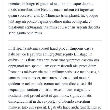
retentus ibi longo et graui fuisset morbo. itaque duobus
modo mensibus ante Heluius ouans urbem est ingressus
quam successor eius Q. Minucius triumpharet. hic quoque
tulit argenti pondo triginta quattuor milia octingenta et
bigatorum septuaginta tria milia et Oscensis argenti ducenta
septuaginta octo milia.
In Hispania interim consul haud procul Emporiis castra
habebat. eo legati tres ab Ilergetum regulo Bilistage, in
quibus unus filius eius erat, uenerunt querentes castella sua
oppugnari nec spem ullam esse resistendi nisi praesidium
Romanus misisset: tria milia militum satis esse nec hostes, si
tanta manus uenisset, mansuros. ad ea consul moueri
quidem se uel periculo eorum uel metu dicere, sed sibi
nequaquam tantum copiarum esse ut, cum magna uis
hostium haud procul absit et quam mox signis conlatis
dimicandum sit in dies expectet, diuidendo exercitum
minuere tuto uires possit. legati ubi haec audierunt flentes ad