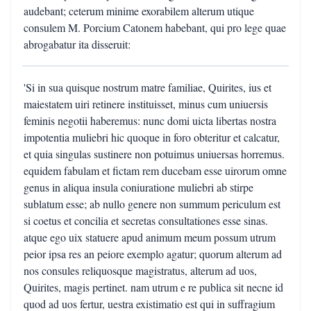
audebant; ceterum minime exorabilem alterum utique
consulem M. Porcium Catonem habebant, qui pro lege quae
abrogabatur ita disseruit:
'Si in sua quisque nostrum matre familiae, Quirites, ius et
maiestatem uiri retinere instituisset, minus cum uniuersis
feminis negotii haberemus: nunc domi uicta libertas nostra
impotentia muliebri hic quoque in foro obteritur et calcatur,
et quia singulas sustinere non potuimus uniuersas horremus.
equidem fabulam et fictam rem ducebam esse uirorum omne
genus in aliqua insula coniuratione muliebri ab stirpe
sublatum esse; ab nullo genere non summum periculum est
si coetus et concilia et secretas consultationes esse sinas.
atque ego uix statuere apud animum meum possum utrum
peior ipsa res an peiore exemplo agatur; quorum alterum ad
nos consules reliquosque magistratus, alterum ad uos,
Quirites, magis pertinet. nam utrum e re publica sit necne id
quod ad uos fertur, uestra existimatio est qui in suffragium