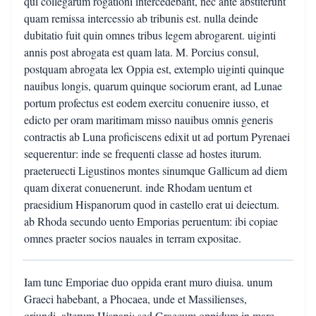
qui collegarum rogationi intercedebant, nec ante abstiterunt
quam remissa intercessio ab tribunis est. nulla deinde
dubitatio fuit quin omnes tribus legem abrogarent. uiginti
annis post abrogata est quam lata. M. Porcius consul,
postquam abrogata lex Oppia est, extemplo uiginti quinque
nauibus longis, quarum quinque sociorum erant, ad Lunae
portum profectus est eodem exercitu conuenire iusso, et
edicto per oram maritimam misso nauibus omnis generis
contractis ab Luna proficiscens edixit ut ad portum Pyrenaei
sequerentur: inde se frequenti classe ad hostes iturum.
praeteruecti Ligustinos montes sinumque Gallicum ad diem
quam dixerat conuenerunt. inde Rhodam uentum et
praesidium Hispanorum quod in castello erat ui deiectum.
ab Rhoda secundo uento Emporias peruentum: ibi copiae
omnes praeter socios nauales in terram expositae.
Iam tunc Emporiae duo oppida erant muro diuisa. unum
Graeci habebant, a Phocaea, unde et Massilienses,
oriundi, alterum Hispani; sed Graecum oppidum in mare