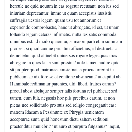
hercule ne quid nouum in eas rogetur recusant, non ius sed
iniuriam deprecantur: immo ut quam accepistis iussistis
suffragiis uestris legem, quam usu tot annorum et
experiendo comprobastis, hanc ut abrogetis, id est, ut unam
tollendo legem ceteras infirmetis. nulla lex satis commoda
omnibus est: id modo quaeritur, si maiori parti et in summam
prodest. si quod cuique priuatim officiet ius, id destruet ac
demolietur, quid attinebit uniuersos rogare leges quas mox
abrogare in quos latae sunt possint? uolo tamen audire quid
sit propter quod matronae consternatae procucurrerint in
publicum ac uix foro se et contione abstineant? ut captiui ab
Hannibale redimantur parentes, uiri, liberi, fratres earum?
procul abest absitque semper talis fortuna rei publicae; sed
tamen, cum fuit, negastis hoc piis precibus earum. at non
pietas nec sollicitudo pro suis sed religio congregauit eas:
matrem Idaeam a Pessinunte ex Phrygia uenientem
accepturae sunt. quid honestum dictu saltem seditioni
praetenditur muliebri? "ut auro et purpura fulgamus" inquit,