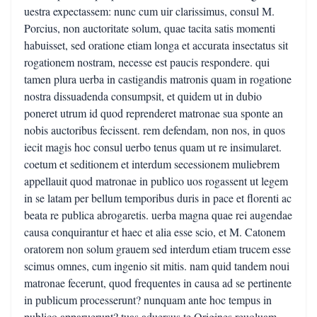
uestra expectassem: nunc cum uir clarissimus, consul M.
Porcius, non auctoritate solum, quae tacita satis momenti
habuisset, sed oratione etiam longa et accurata insectatus sit
rogationem nostram, necesse est paucis respondere. qui
tamen plura uerba in castigandis matronis quam in rogatione
nostra dissuadenda consumpsit, et quidem ut in dubio
poneret utrum id quod reprenderet matronae sua sponte an
nobis auctoribus fecissent. rem defendam, non nos, in quos
iecit magis hoc consul uerbo tenus quam ut re insimularet.
coetum et seditionem et interdum secessionem muliebrem
appellauit quod matronae in publico uos rogassent ut legem
in se latam per bellum temporibus duris in pace et florenti ac
beata re publica abrogaretis. uerba magna quae rei augendae
causa conquirantur et haec et alia esse scio, et M. Catonem
oratorem non solum grauem sed interdum etiam trucem esse
scimus omnes, cum ingenio sit mitis. nam quid tandem noui
matronae fecerunt, quod frequentes in causa ad se pertinente
in publicum processerunt? nunquam ante hoc tempus in
publico apparuerunt? tuas aduersus te Origines reuoluam.