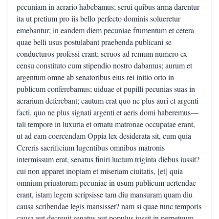
pecuniam in aerario habebamus; serui quibus arma darentur
ita ut pretium pro iis bello perfecto dominis solueretur
emebantur; in eandem diem pecuniae frumentum et cetera
quae belli usus postulabant praebenda publicani se
conducturos professi erant; seruos ad remum numero ex
censu constituto cum stipendio nostro dabamus; aurum et
argentum omne ab senatoribus eius rei initio orto in
publicum conferebamus; uiduae et pupilli pecunias suas in
aerarium deferebant; cautum erat quo ne plus auri et argenti
facti, quo ne plus signati argenti et aeris domi haberemus—
tali tempore in luxuria et ornatu matronae occupatae erant,
ut ad eam coercendam Oppia lex desiderata sit, cum quia
Cereris sacrificium lugentibus omnibus matronis
intermissum erat, senatus finiri luctum triginta diebus iussit?
cui non apparet inopiam et miseriam ciuitatis, [et] quia
omnium priuatorum pecuniae in usum publicum uertendae
erant, istam legem scripsisse tam diu mansuram quam diu
causa scribendae legis mansisset? nam si quae tunc temporis
causa aut decreuit senatus aut populus iussit in perpetuum