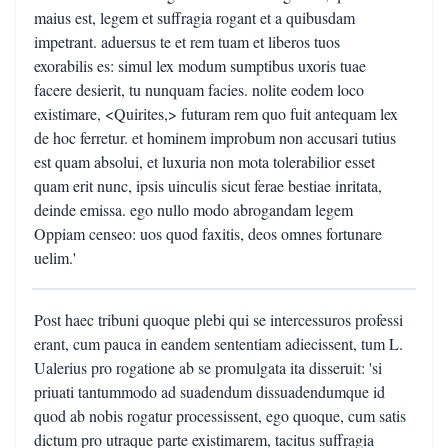
maius est, legem et suffragia rogant et a quibusdam
impetrant. aduersus te et rem tuam et liberos tuos
exorabilis es: simul lex modum sumptibus uxoris tuae
facere desierit, tu nunquam facies. nolite eodem loco
existimare, <Quirites,> futuram rem quo fuit antequam lex
de hoc ferretur. et hominem improbum non accusari tutius
est quam absolui, et luxuria non mota tolerabilior esset
quam erit nunc, ipsis uinculis sicut ferae bestiae inritata,
deinde emissa. ego nullo modo abrogandam legem
Oppiam censeo: uos quod faxitis, deos omnes fortunare
uelim.'
Post haec tribuni quoque plebi qui se intercessuros professi
erant, cum pauca in eandem sententiam adiecissent, tum L.
Ualerius pro rogatione ab se promulgata ita disseruit: 'si
priuati tantummodo ad suadendum dissuadendumque id
quod ab nobis rogatur processissent, ego quoque, cum satis
dictum pro utraque parte existimarem, tacitus suffragia