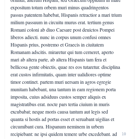
expositum totum orbem muri minus quadringentos
passus patentem habebat, Hispanis retractior a mari trium
milium passuum in circuitu murus erat. tertium genus
Romani coloni ab diuo Caesare post deuictos Pompei
liberos adiecti. nunc in corpus unum confusi omnes
Hispanis prius, postremo et Graecis in ciuitatem
Romanam adscitis. miraretur qui tum cerneret, aperto
mari ab altera parte, ab altera Hispanis tam fera et
bellicosa gente obiectis, quae res eos tutaretur. disciplina
erat custos infirmitatis, quam inter ualidiores optime
timor continet. partem muri uersam in agros egregie
munitam habebant, una tantum in eam regionem porta
imposita, cuius adsiduus custos semper aliquis ex
magistratibus erat. nocte pars tertia ciuium in muris
excubabat; neque moris causa tantum aut legis sed
quanta si hostis ad portas esset et seruabant uigilias et
circumibant cura. Hispanum neminem in urbem
recipiebant: ne ipsi quidem temere urbe excedebant. ad
10