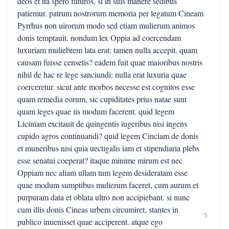
deos et ita spero futuros, si in suis manere sedibus
patiemur. patrum nostrorum memoria per legatum Cineam
Pyrrhus non uirorum modo sed etiam mulierum animos
donis temptauit. nondum lex Oppia ad coercendam
luxuriam muliebrem lata erat; tamen nulla accepit. quam
causam fuisse censetis? eadem fuit quae maioribus nostris
nihil de hac re lege sanciundi: nulla erat luxuria quae
coerceretur. sicut ante morbos necesse est cognitos esse
quam remedia eorum, sic cupiditates prius natae sunt
quam leges quae iis modum facerent. quid legem
Liciniam excitauit de quingentis iugeribus nisi ingens
cupido agros continuandi? quid legem Cinciam de donis
et muneribus nisi quia uectigalis iam et stipendiaria plebs
esse senatui coeperat? itaque minime mirum est nec
Oppiam nec aliam ullam tum legem desideratam esse
quae modum sumptibus mulierum faceret, cum aurum et
purpuram data et oblata ultro non accipiebant. si nunc
cum illis donis Cineas urbem circumiret, stantes in
5
publico inuenisset quae acciperent. atque ego