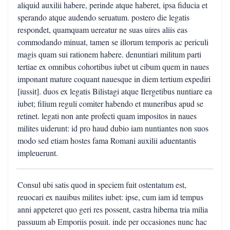
aliquid auxilii habere, perinde atque haberet, ipsa fiducia et
sperando atque audendo seruatum. postero die legatis
respondet, quamquam uereatur ne suas uires aliis eas
commodando minuat, tamen se illorum temporis ac periculi
magis quam sui rationem habere. denuntiari militum parti
tertiae ex omnibus cohortibus iubet ut cibum quem in naues
imponant mature coquant nauesque in diem tertium expediri
[iussit]. duos ex legatis Bilistagi atque Ilergetibus nuntiare ea
iubet; filium reguli comiter habendo et muneribus apud se
retinet. legati non ante profecti quam impositos in naues
milites uiderunt: id pro haud dubio iam nuntiantes non suos
modo sed etiam hostes fama Romani auxilii aduentantis
impleuerunt.
Consul ubi satis quod in speciem fuit ostentatum est,
reuocari ex nauibus milites iubet: ipse, cum iam id tempus
anni appeteret quo geri res possent, castra hiberna tria milia
passuum ab Emporiis posuit. inde per occasiones nunc hac