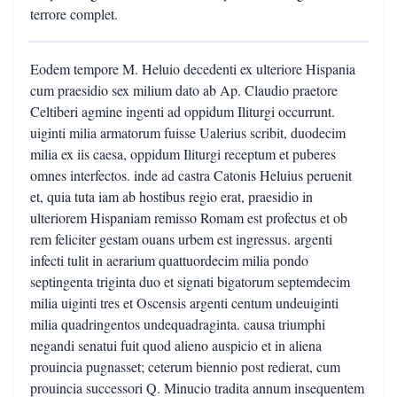
terrore complet.
Eodem tempore M. Heluio decedenti ex ulteriore Hispania
cum praesidio sex milium dato ab Ap. Claudio praetore
Celtiberi agmine ingenti ad oppidum Iliturgi occurrunt.
uiginti milia armatorum fuisse Ualerius scribit, duodecim
milia ex iis caesa, oppidum Iliturgi receptum et puberes
omnes interfectos. inde ad castra Catonis Heluius peruenit
et, quia tuta iam ab hostibus regio erat, praesidio in
ulteriorem Hispaniam remisso Romam est profectus et ob
rem feliciter gestam ouans urbem est ingressus. argenti
infecti tulit in aerarium quattuordecim milia pondo
septingenta triginta duo et signati bigatorum septemdecim
milia uiginti tres et Oscensis argenti centum undeuiginti
milia quadringentos undequadraginta. causa triumphi
negandi senatui fuit quod alieno auspicio et in aliena
prouincia pugnasset; ceterum biennio post redierat, cum
prouincia successori Q. Minucio tradita annum insequentem