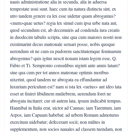
nauis administratione alia in secunda, alia in aduersa
tempestate usui sunt. haec cum ita natura distincta sint, ex
utro tandem genere ea lex esse uidetur quam abrogamus?
<num>quae uetus? regia lex simul cum ipsa urbe nata aut,
quod secundum est, ab decemuiris ad condenda iura creatis
in duodecim tabulis scripta, sine qua cum maiores nostri non
existimarint decus matronale seruari posse, nobis quoque
uerendum sit ne cum ea pudorem sanctitatemque feminarum
abrogemus? quis igitur nescit nouam istam legem esse, Q.
Fabio et Ti. Sempronio consulibus uiginti ante annis latam?
sine qua cum per tot annos matronae optimis moribus
uixerint, quod tandem ne abrogata ea effundantur ad
luxuriam periculum est? nam si ista lex <uetus> aut ideo lata
esset ut finiret libidinem muliebrem, uerendum foret ne
abrogata incitaret: cur sit autem lata, ipsum indicabit tempus.
Hannibal in Italia erat, uictor ad Cannas; iam Tarentum, iam
Arpos, iam Capuam habebat; ad urbem Romam admoturus
exercitum uidebatur; defecerant socii; non milites in
supplementum, non socios nauales ad classem tuendam, non