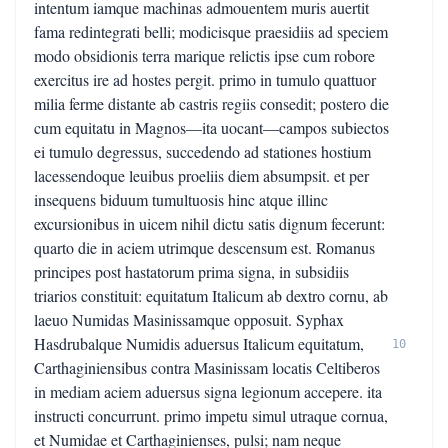
intentum iamque machinas admouentem muris auertit
fama redintegrati belli; modicisque praesidiis ad speciem
modo obsidionis terra marique relictis ipse cum robore
exercitus ire ad hostes pergit. primo in tumulo quattuor
milia ferme distante ab castris regiis consedit; postero die
cum equitatu in Magnos—ita uocant—campos subiectos
ei tumulo degressus, succedendo ad stationes hostium
lacessendoque leuibus proeliis diem absumpsit. et per
insequens biduum tumultuosis hinc atque illinc
excursionibus in uicem nihil dictu satis dignum fecerunt:
quarto die in aciem utrimque descensum est. Romanus
principes post hastatorum prima signa, in subsidiis
triarios constituit: equitatum Italicum ab dextro cornu, ab
laeuo Numidas Masinissamque opposuit. Syphax
Hasdrubalque Numidis aduersus Italicum equitatum,
10
Carthaginiensibus contra Masinissam locatis Celtiberos
in mediam aciem aduersus signa legionum accepere. ita
instructi concurrunt. primo impetu simul utraque cornua,
et Numidae et Carthaginienses, pulsi; nam neque