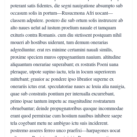
poterant satis fidentes, die segni nauigatione absumpto sub
occasum solis in portum—Rusucmona Afri uocant—
classem adpulere. postero die sub ortum solis instruxere ab
alto naues uelut ad iustum proelium nauale et tamquam
exituris contra Romanis. cum diu stetissent postquam nihil
moueri ab hostibus uiderunt, tum demum onerarias
adgrediuntur. erat res minime certamini nauali similis,
proxime speciem muros oppugnantium nauium. altitudine
aliquantum onerariae superabant; ex rostratis Poeni uana
pleraque, utpote supino iactu, tela in locum superiorem
mittebant; grauior ac pondere ipso libratior superne ex
onerariis ictus erat. speculatoriae naues ac leuia alia nauigia,
quae sub constratis pontium per interualla excurrebant,
primo ipsae tantum impetu ac magnitudine rostratarum
obruebantur; deinde propugnatoribus quoque incommodae
erant quod permixtae cum hostium nauibus inhibere saepe
tela cogebant metu ne ambiguo ictu suis inciderent.
postremo asseres ferreo unco praefixi—harpagones uocat