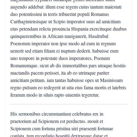
augendo addebat: illum esse regem cuius tantum maiestati
duo potentissimi in terris tribuerint populi Romanus
Carthaginiensisque ut Scipio imperator suus ad amicitiam
eius petendam relicta prouincia Hispania exercituque duabus
quinqueremibus in Africam nauigauerit, Hasdrubal
Poenorum imperator non ipse modo ad eum in regnum
uenerit sed etiam filiam ei nuptum dederit. habuisse eum
uno tempore in potestate duos imperatores, Poenum
Romanumque. sicut ab dis immortalibus pars utraque hostiis
mactandis pacem petisset, ita ab eo utrimque pariter
amicitiam petitam. iam tantas habuisse opes ut Masinissam
regno pulsum eo redegerit ut uita eius fama mortis et latebris
ferarum modo in siluis rapto uiuentis tegeretur.
His sermonibus circumstantium celebratus rex in
praetorium ad Scipionem est perductus. mouit et
Scipionem cum fortuna pristina uiri praesenti fortunae
conlata, tum recordatio hospitii dextraeque datae et