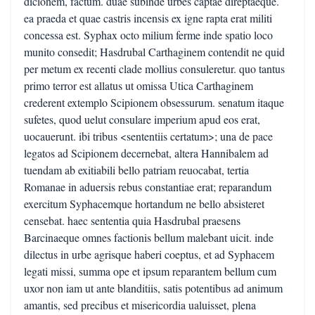
dicionem, factum. duae subinde urbes captae direptaeque.
ea praeda et quae castris incensis ex igne rapta erat militi
concessa est. Syphax octo milium ferme inde spatio loco
munito consedit; Hasdrubal Carthaginem contendit ne quid
per metum ex recenti clade mollius consuleretur. quo tantus
primo terror est allatus ut omissa Utica Carthaginem
crederent extemplo Scipionem obsessurum. senatum itaque
sufetes, quod uelut consulare imperium apud eos erat,
uocauerunt. ibi tribus <sententiis certatum>; una de pace
legatos ad Scipionem decernebat, altera Hannibalem ad
tuendam ab exitiabili bello patriam reuocabat, tertia
Romanae in aduersis rebus constantiae erat; reparandum
exercitum Syphacemque hortandum ne bello absisteret
censebat. haec sententia quia Hasdrubal praesens
Barcinaeque omnes factionis bellum malebant uicit. inde
dilectus in urbe agrisque haberi coeptus, et ad Syphacem
legati missi, summa ope et ipsum reparantem bellum cum
uxor non iam ut ante blanditiis, satis potentibus ad animum
amantis, sed precibus et misericordia ualuisset, plena