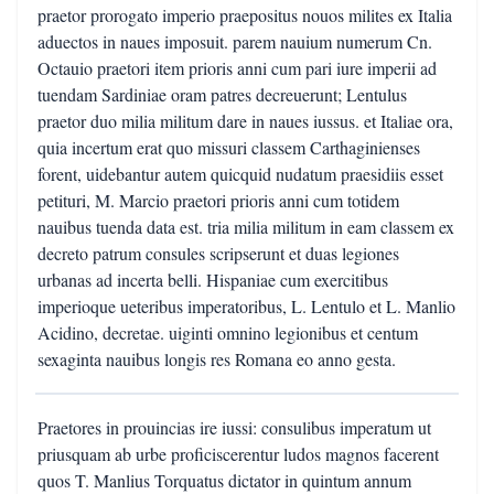
praetor prorogato imperio praepositus nouos milites ex Italia
aduectos in naues imposuit. parem nauium numerum Cn.
Octauio praetori item prioris anni cum pari iure imperii ad
tuendam Sardiniae oram patres decreuerunt; Lentulus
praetor duo milia militum dare in naues iussus. et Italiae ora,
quia incertum erat quo missuri classem Carthaginienses
forent, uidebantur autem quicquid nudatum praesidiis esset
petituri, M. Marcio praetori prioris anni cum totidem
nauibus tuenda data est. tria milia militum in eam classem ex
decreto patrum consules scripserunt et duas legiones
urbanas ad incerta belli. Hispaniae cum exercitibus
imperioque ueteribus imperatoribus, L. Lentulo et L. Manlio
Acidino, decretae. uiginti omnino legionibus et centum
sexaginta nauibus longis res Romana eo anno gesta.
Praetores in prouincias ire iussi: consulibus imperatum ut
priusquam ab urbe proficiscerentur ludos magnos facerent
quos T. Manlius Torquatus dictator in quintum annum