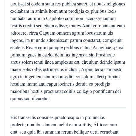
uouisset si eodem statu res publica staret. et nouas religiones
excitabant in animis hominum prodigia ex pluribus locis
nuntiata. aurum in Capitolio corui non lacerasse tantum
rostris crediti sed etiam edisse; mures Antii coronam auream
adrosere; circa Capuam omnem agrum locustarum uis
ingens, ita ut unde aduenissent parum constaret, compleuit;
eculeus Reate cum quinque pedibus natus; Anagniae sparsi
primum ignes in caelo, dein fax ingens arsit; Frusinone
arcus solem tenui linea amplexus est, circulum deinde ipsum
maior solis orbis extrinsecus inclusit; Arpini terra campestri
agro in ingentem sinum consedit; consulum alteri primam
hostiam immolanti caput iocineris defuit. ea prodigia
maioribus hostiis procurata; editi a collegio pontificum dei
quibus sacrificaretur.
His transactis consules praetoresque in prouincias
profecti; omnibus tamen, uelut eam sortitis, Africae cura
erat, seu quia ibi summam rerum bellique uerti cernebant