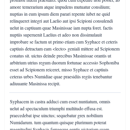
amore temerarium atque impudens mutuatur consilium;
nuptias in eum ipsum diem parari repente iubet ne quid
relinqueret integri aut Laelio aut ipsi Scipioni consulendi
uelut in captiuam quae Masinissae iam nupta foret. factis
nuptiis superuenit Laelius et adeo non dissimulauit
improbare se factum ut primo etiam cum Syphace et ceteris
captiuis detractam eam <lecto> geniali mittere ad Scipionem
conatus sit. uictus deinde precibus Masinissae orantis ut
arbitrium utrius regum duorum fortunae accessio Sophoniba
esset ad Scipionem reiceret, misso Syphace et captiuis
ceteras urbes Numidiae quae praesidiis regiis tenebantur
adiuuante Masinissa recipit.
Syphacem in castra adduci cum esset nuntiatum, omnis
uelut ad spectaculum triumphi multitudo effusa est.
praecedebat ipse uinctus; sequebatur grex nobilium
Numidarum. tum quantum quisque plurimum poterat
magnitudini Syphacis famaeque gentis uictoriam suam