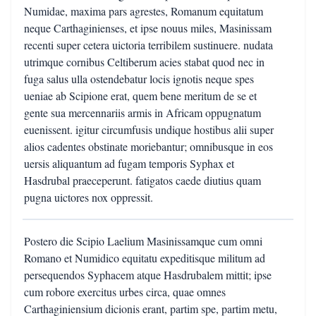
Numidae, maxima pars agrestes, Romanum equitatum
neque Carthaginienses, et ipse nouus miles, Masinissam
recenti super cetera uictoria terribilem sustinuere. nudata
utrimque cornibus Celtiberum acies stabat quod nec in
fuga salus ulla ostendebatur locis ignotis neque spes
ueniae ab Scipione erat, quem bene meritum de se et
gente sua mercennariis armis in Africam oppugnatum
euenissent. igitur circumfusis undique hostibus alii super
alios cadentes obstinate moriebantur; omnibusque in eos
uersis aliquantum ad fugam temporis Syphax et
Hasdrubal praeceperunt. fatigatos caede diutius quam
pugna uictores nox oppressit.
Postero die Scipio Laelium Masinissamque cum omni
Romano et Numidico equitatu expeditisque militum ad
persequendos Syphacem atque Hasdrubalem mittit; ipse
cum robore exercitus urbes circa, quae omnes
Carthaginiensium dicionis erant, partim spe, partim metu,