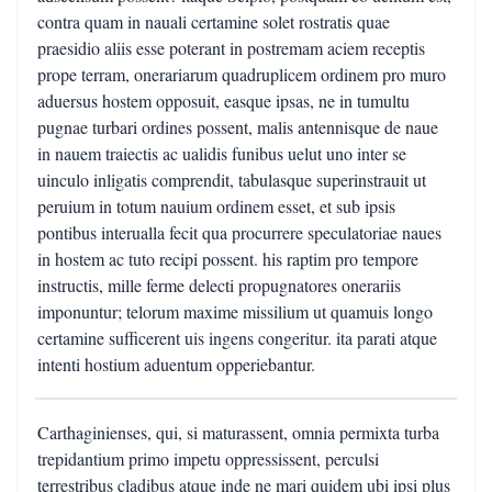
contra quam in nauali certamine solet rostratis quae
praesidio aliis esse poterant in postremam aciem receptis
prope terram, onerariarum quadruplicem ordinem pro muro
aduersus hostem opposuit, easque ipsas, ne in tumultu
pugnae turbari ordines possent, malis antennisque de naue
in nauem traiectis ac ualidis funibus uelut uno inter se
uinculo inligatis comprendit, tabulasque superinstrauit ut
peruium in totum nauium ordinem esset, et sub ipsis
pontibus interualla fecit qua procurrere speculatoriae naues
in hostem ac tuto recipi possent. his raptim pro tempore
instructis, mille ferme delecti propugnatores onerariis
imponuntur; telorum maxime missilium ut quamuis longo
certamine sufficerent uis ingens congeritur. ita parati atque
intenti hostium aduentum opperiebantur.
Carthaginienses, qui, si maturassent, omnia permixta turba
trepidantium primo impetu oppressissent, perculsi
terrestribus cladibus atque inde ne mari quidem ubi ipsi plus