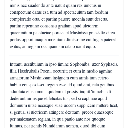
minis nec suadendo ante ualuit quam rex uinctus in
conspectum datus est. tum ad spectaculum tam foedum
comploratio orta, et partim pauore moenia sunt deserta,
partim repentino consensu gratiam apud uictorem
quaerentium patefactae portae. et Masinissa praesidio circa
portas opportunaque moenium dimisso ne cui fugae pateret
exitus, ad regiam occupandam citato uadit equo.
Intranti uestibulum in ipso limine Sophoniba, uxor Syphacis,
filia Hasdrubalis Poeni, occurrit; et cum in medio agmine
armatorum Masinissam insignem cum armis tum cetero
habitu conspexisset, regem esse, id quod erat, rata genibus
aduoluta eius 'omnia quidem ut possis' inquit 'in nobis di
dederunt uirtusque et felicitas tua; sed si captiuae apud
dominum uitae necisque suae uocem supplicem mittere licet,
si genua, si uictricem attingere dextram, precor quaesoque
per maiestatem regiam, in qua paulo ante nos quoque
fuimus, per gentis Numidarum nomen, quod tibi cum