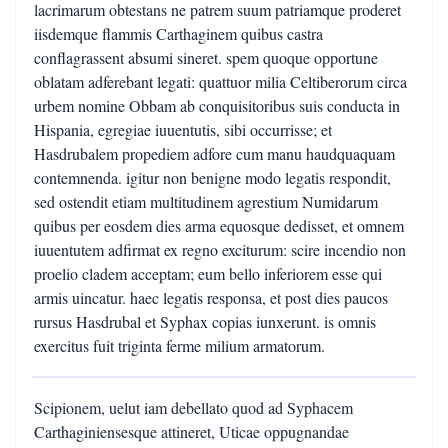
lacrimarum obtestans ne patrem suum patriamque proderet
iisdemque flammis Carthaginem quibus castra
conflagrassent absumi sineret. spem quoque opportune
oblatam adferebant legati: quattuor milia Celtiberorum circa
urbem nomine Obbam ab conquisitoribus suis conducta in
Hispania, egregiae iuuentutis, sibi occurrisse; et
Hasdrubalem propediem adfore cum manu haudquaquam
contemnenda. igitur non benigne modo legatis respondit,
sed ostendit etiam multitudinem agrestium Numidarum
quibus per eosdem dies arma equosque dedisset, et omnem
iuuentutem adfirmat ex regno exciturum: scire incendio non
proelio cladem acceptam; eum bello inferiorem esse qui
armis uincatur. haec legatis responsa, et post dies paucos
rursus Hasdrubal et Syphax copias iunxerunt. is omnis
exercitus fuit triginta ferme milium armatorum.
Scipionem, uelut iam debellato quod ad Syphacem
Carthaginiensesque attineret, Uticae oppugnandae