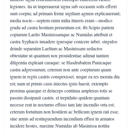
legiones. ita ut imperauerat signa sub occasum solis efferri
sunt coepta; ad primam ferme uigiliam agmen explicauerunt;
media nocte—septem enim milia itineris erant—modico
gradu ad castra hostium peruentum est. ibi Scipio partem
copiarum Laelio Masinissamque ac Numidas attribuit et
castra Syphacis inuadere ignesque conicere iubet. singulos
deinde separatim Laelium ac Masinissam seductos
obtestatur ut quantum nox prouidentiae adimat tantum
diligentia expleant curaque: se Hasdrubalem Punicaque
castra adgressurum; ceterum non ante coepturum quam
ignem in regiis castris conspexisset. neque ea res morata diu
est; nam ut primis casis iniectus ignis haesit, extemplo
proxima quaeque et deinceps continua amplexus totis se
passim dissipauit castris. et trepidatio quidem quantam
necesse erat in nocturno effuso tam late incendio orta est;
ceterum fortuitum non hostilem ac bellicum ignem rati esse,
sine armis ad restinguendum incendium effusi in armatos
incidere hostes, maxime Numidas ab Masinissa notitia