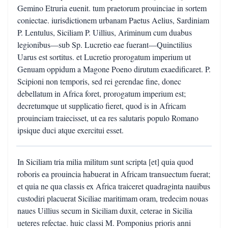
Gemino Etruria euenit. tum praetorum prouinciae in sortem
coniectae. iurisdictionem urbanam Paetus Aelius, Sardiniam
P. Lentulus, Siciliam P. Uillius, Ariminum cum duabus
legionibus—sub Sp. Lucretio eae fuerant—Quinctilius
Uarus est sortitus. et Lucretio prorogatum imperium ut
Genuam oppidum a Magone Poeno dirutum exaedificaret. P.
Scipioni non temporis, sed rei gerendae fine, donec
debellatum in Africa foret, prorogatum imperium est;
decretumque ut supplicatio fieret, quod is in Africam
prouinciam traiecisset, ut ea res salutaris populo Romano
ipsique duci atque exercitui esset.
In Siciliam tria milia militum sunt scripta [et] quia quod
roboris ea prouincia habuerat in Africam transuectum fuerat;
et quia ne qua classis ex Africa traiceret quadraginta nauibus
custodiri placuerat Siciliae maritimam oram, tredecim nouas
naues Uillius secum in Siciliam duxit, ceterae in Sicilia
ueteres refectae. huic classi M. Pomponius prioris anni