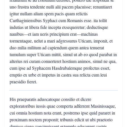
uno frustra tendente nulli alii pacem placuisse; renuntiaret
igitur nullam aliam spem pacis quam relictis
Carthaginiensibus Syphaci cum Romanis esse. ita tollit
indutias ut libera fide incepta exsequeretur; deductisque
nauibus—et iam ueris principium erat—machinas
tormentaque, uelut a mari adgressurus Uticam, imponit, et
duo milia militum ad capiendum quem antea tenuerat
tumulum super Uticam mittit, simul ut ab eo quod parabat in
alterius rei curam conuerteret hostium animos, simul ne qua,
cum ipse ad Syphacem Hasdrubalemque profectus esset,
eruptio ex urbe et impetus in castra sua relicta cum leui
praesidio fieret.
His praeparatis aduocatoque consilio et dicere
exploratoribus iussis quae comperta adferrent Masinissaque,
cui omnia hostium nota erant, postremo ipse quid pararet in
proximam noctem proponit; tribunis edicit ut ubi praetorio
dimisso signa concinuissent extemplo educerent castris