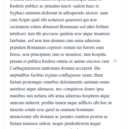
foederis publice ac priuatim iuncti. eadem haec et
Syphaci animum dederunt in adloquendo uictore. nam
cum Scipio quid sibi uoluisset quaereret qui non
societatem solum abnuisset Romanam sed ultro bellum
intulisset, tum ille peccasse quidem sese atque insanisse
fatebatur, sed non tum demum cum arma aduersus
populum Romanum cepisset; exitum sui furoris eum
fuisse, non principium; tum se insanisse, tum hospitia
priuata et publica foedera omnia ex animo eiecisse cum
20
Carthaginiensem matronam domum acceperit. illis
nuptialibus facibus regiam conflagrasse suam; illam
furiam pestemque omnibus delenimentis animum suum
auertisse atque alienasse, nec conquiesse donec ipsa
manibus suis nefaria sibi arma aduersus hospitem atque
amicum induerit. perdito tamen atque adflicto sibi hoc in
miseriis solatii esse quod in omnium hominum
inimicissimi sibi domum ac penates eandem pestem ac
furiam transisse uideat. neque prudentiorem neque