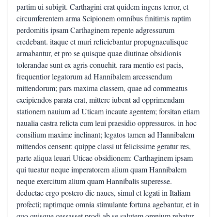
partim ui subigit. Carthagini erat quidem ingens terror, et
circumferentem arma Scipionem omnibus finitimis raptim
perdomitis ipsam Carthaginem repente adgressurum
credebant. itaque et muri reficiebantur propugnaculisque
armabantur, et pro se quisque quae diutinae obsidionis
tolerandae sunt ex agris conuehit. rara mentio est pacis,
frequentior legatorum ad Hannibalem arcessendum
mittendorum; pars maxima classem, quae ad commeatus
excipiendos parata erat, mittere iubent ad opprimendam
stationem nauium ad Uticam incaute agentem; forsitan etiam
naualia castra relicta cum leui praesidio oppressuros. in hoc
consilium maxime inclinant; legatos tamen ad Hannibalem
mittendos censent: quippe classi ut felicissime geratur res,
parte aliqua leuari Uticae obsidionem: Carthaginem ipsam
qui tueatur neque imperatorem alium quam Hannibalem
neque exercitum alium quam Hannibalis superesse.
deductae ergo postero die naues, simul et legati in Italiam
profecti; raptimque omnia stimulante fortuna agebantur, et in
quo quisque cessasset prodi ab se salutem omnium rebatur.