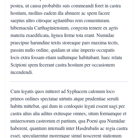
postea, ut causa probabilis suis commeandi foret in castra
hostium, mollius eadem illa abnuere ac spem facere
saepius ultro citroque agitantibus rem conuenturam.
hibernacula Carthaginiensium, congesta temere ex agris
materia exaedificata, lignea ferme tota erant. Numidae
praecipue harundine textis storeaque pars maxima tectis,
passim nullo ordine, quidam ut sine imperio occupatis
locis extra fossam etiam uallumque habitabant. haec relata
Scipioni spem fecerant castra hostium per occasionem
incendendi.
Cum legatis quos mitteret ad Syphacem calonum loco
primos ordines spectatae uirtutis atque prudentiae seruili
habitu mittebat, qui dum in conloquio legati essent uagi per
castra alius alia aditus exitusque omnes, situm formamque et
uniuersorum castrorum et partium, qua Poeni qua Numidae
haberent, quantum interualli inter Hasdrubalis ac regia castra
esset, specularentur moremque simul noscerent stationum