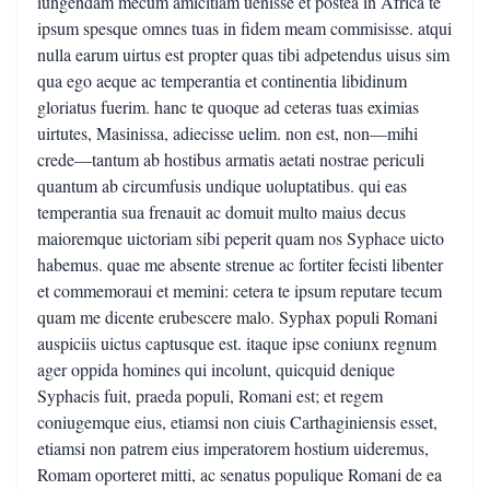
iungendam mecum amicitiam uenisse et postea in Africa te
ipsum spesque omnes tuas in fidem meam commisisse. atqui
nulla earum uirtus est propter quas tibi adpetendus uisus sim
qua ego aeque ac temperantia et continentia libidinum
gloriatus fuerim. hanc te quoque ad ceteras tuas eximias
uirtutes, Masinissa, adiecisse uelim. non est, non—mihi
crede—tantum ab hostibus armatis aetati nostrae periculi
quantum ab circumfusis undique uoluptatibus. qui eas
temperantia sua frenauit ac domuit multo maius decus
maioremque uictoriam sibi peperit quam nos Syphace uicto
habemus. quae me absente strenue ac fortiter fecisti libenter
et commemoraui et memini: cetera te ipsum reputare tecum
quam me dicente erubescere malo. Syphax populi Romani
auspiciis uictus captusque est. itaque ipse coniunx regnum
ager oppida homines qui incolunt, quicquid denique
Syphacis fuit, praeda populi, Romani est; et regem
coniugemque eius, etiamsi non ciuis Carthaginiensis esset,
etiamsi non patrem eius imperatorem hostium uideremus,
Romam oporteret mitti, ac senatus populique Romani de ea