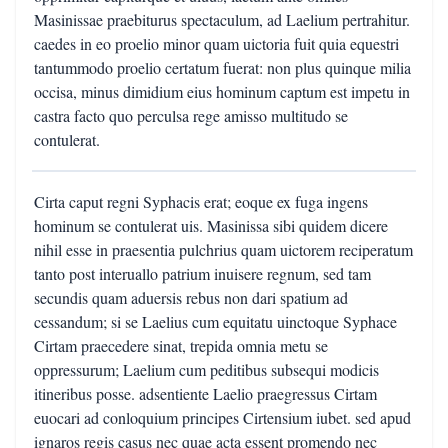
Masinissae praebiturus spectaculum, ad Laelium pertrahitur.
caedes in eo proelio minor quam uictoria fuit quia equestri
tantummodo proelio certatum fuerat: non plus quinque milia
occisa, minus dimidium eius hominum captum est impetu in
castra facto quo perculsa rege amisso multitudo se
contulerat.
Cirta caput regni Syphacis erat; eoque ex fuga ingens
hominum se contulerat uis. Masinissa sibi quidem dicere
nihil esse in praesentia pulchrius quam uictorem reciperatum
tanto post interuallo patrium inuisere regnum, sed tam
secundis quam aduersis rebus non dari spatium ad
cessandum; si se Laelius cum equitatu uinctoque Syphace
Cirtam praecedere sinat, trepida omnia metu se
oppressurum; Laelium cum peditibus subsequi modicis
itineribus posse. adsentiente Laelio praegressus Cirtam
euocari ad conloquium principes Cirtensium iubet. sed apud
ignaros regis casus nec quae acta essent promendo nec