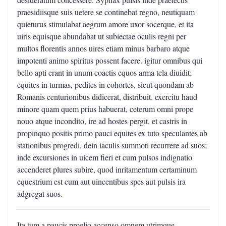
praesidiisque suis uetere se continebat regno, neutiquam
quieturus stimulabat aegrum amore uxor socerque, et ita
uiris equisque abundabat ut subiectae oculis regni per
multos florentis annos uires etiam minus barbaro atque
impotenti animo spiritus possent facere. igitur omnibus qui
bello apti erant in unum coactis equos arma tela diuidit;
equites in turmas, pedites in cohortes, sicut quondam ab
Romanis centurionibus didicerat, distribuit. exercitu haud
minore quam quem prius habuerat, ceterum omni prope
nouo atque incondito, ire ad hostes pergit. et castris in
propinquo positis primo pauci equites ex tuto speculantes ab
stationibus progredi, dein iaculis summoti recurrere ad suos;
inde excursiones in uicem fieri et cum pulsos indignatio
accenderet plures subire, quod inritamentum certaminum
equestrium est cum aut uincentibus spes aut pulsis ira
adgregat suos.
Ita tum a paucis proelio accenso omnem utrimque