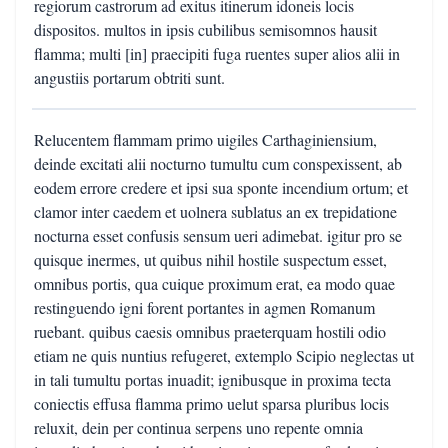
regiorum castrorum ad exitus itinerum idoneis locis
dispositos. multos in ipsis cubilibus semisomnos hausit
flamma; multi [in] praecipiti fuga ruentes super alios alii in
angustiis portarum obtriti sunt.
Relucentem flammam primo uigiles Carthaginiensium,
deinde excitati alii nocturno tumultu cum conspexissent, ab
eodem errore credere et ipsi sua sponte incendium ortum; et
clamor inter caedem et uolnera sublatus an ex trepidatione
nocturna esset confusis sensum ueri adimebat. igitur pro se
quisque inermes, ut quibus nihil hostile suspectum esset,
omnibus portis, qua cuique proximum erat, ea modo quae
restinguendo igni forent portantes in agmen Romanum
ruebant. quibus caesis omnibus praeterquam hostili odio
etiam ne quis nuntius refugeret, extemplo Scipio neglectas ut
in tali tumultu portas inuadit; ignibusque in proxima tecta
coniectis effusa flamma primo uelut sparsa pluribus locis
reluxit, dein per continua serpens uno repente omnia