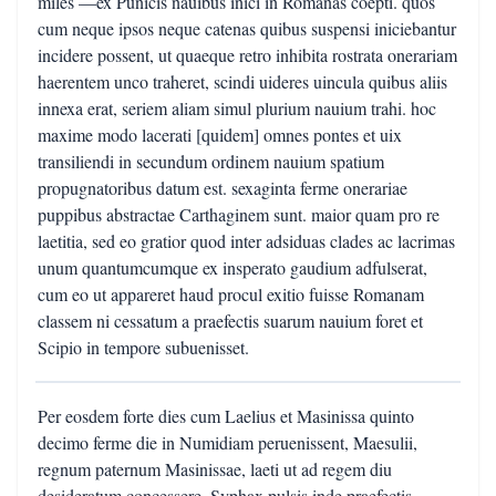
miles —ex Punicis nauibus inici in Romanas coepti. quos
cum neque ipsos neque catenas quibus suspensi iniciebantur
incidere possent, ut quaeque retro inhibita rostrata onerariam
haerentem unco traheret, scindi uideres uincula quibus aliis
innexa erat, seriem aliam simul plurium nauium trahi. hoc
maxime modo lacerati [quidem] omnes pontes et uix
transiliendi in secundum ordinem nauium spatium
propugnatoribus datum est. sexaginta ferme onerariae
puppibus abstractae Carthaginem sunt. maior quam pro re
laetitia, sed eo gratior quod inter adsiduas clades ac lacrimas
unum quantumcumque ex insperato gaudium adfulserat,
cum eo ut appareret haud procul exitio fuisse Romanam
classem ni cessatum a praefectis suarum nauium foret et
Scipio in tempore subuenisset.
Per eosdem forte dies cum Laelius et Masinissa quinto
decimo ferme die in Numidiam peruenissent, Maesulii,
regnum paternum Masinissae, laeti ut ad regem diu
desideratum concessere. Syphax pulsis inde praefectis