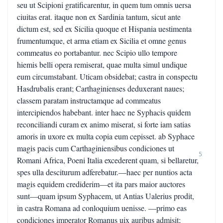
seu ut Scipioni gratificarentur, in quem tum omnis uersa
ciuitas erat. itaque non ex Sardinia tantum, sicut ante
dictum est, sed ex Sicilia quoque et Hispania uestimenta
frumentumque, et arma etiam ex Sicilia et omne genus
commeatus eo portabantur. nec Scipio ullo tempore
hiemis belli opera remiserat, quae multa simul undique
eum circumstabant. Uticam obsidebat; castra in conspectu
Hasdrubalis erant; Carthaginienses deduxerant naues;
classem paratam instructamque ad commeatus
intercipiendos habebant. inter haec ne Syphacis quidem
reconciliandi curam ex animo miserat, si forte iam satias
amoris in uxore ex multa copia eum cepisset. ab Syphace
magis pacis cum Carthaginiensibus condiciones ut
5
Romani Africa, Poeni Italia excederent quam, si bellaretur,
spes ulla desciturum adferebatur.—haec per nuntios acta
magis equidem crediderim—et ita pars maior auctores
sunt—quam ipsum Syphacem, ut Antias Ualerius prodit,
in castra Romana ad conloquium uenisse. —primo eas
condiciones imperator Romanus uix auribus admisit;