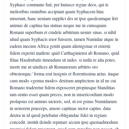
Syphace commune fuit, per huiusce regiae deos, qui te
melioribus ominibus accipiant quam Syphacem hinc
miserunt, hanc ueniam supplici des ut ipse quodcumque fert
animus de captiua tua statuas neque me in cuiusquam
Romani superbum et crudele arbitrium uenire sinas. si nihil
aliud quam Syphacis uxor fuissem, tamen Numidae atque in
eadem mecum Africa geniti quam alienigenae et externi
fidem experiri mallem: quid Carthaginiensi ab Romano, quid
filiae Hasdrubalis timendum sit uides. si nulla re alia potes,
morte me ut uindices ab Romanorum arbitrio oro
obtestorque.' forma erat insignis et florentissima aetas. itaque
cum modo <genua modo> dextram amplectens in id ne cui
Romano traderetur fidem exposceret propiusque blanditias
iam oratio esset quam preces, non in misericordiam modo
prolapsus est animus uictoris, sed, ut est genus Numidarum
in uenerem praeceps, amore captiuae uictor captus. data
dextra in id quod petebatur obligandae fidei in regiam
concedit. institit deinde reputare secum ipse quemadmodum
promissi fidem praestaret. quod cum expedire non posset, ab