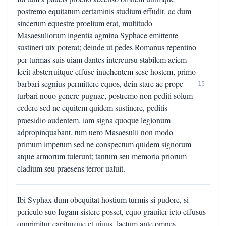
postremo equitatum certaminis studium effudit. ac dum
sincerum equestre proelium erat, multitudo
Masaesuliorum ingentia agmina Syphace emittente
sustineri uix poterat; deinde ut pedes Romanus repentino
per turmas suis uiam dantes intercursu stabilem aciem
fecit absterruitque effuse inuehentem sese hostem, primo
barbari segnius permittere equos, dein stare ac prope
15
turbari nouo genere pugnae, postremo non pediti solum
cedere sed ne equitem quidem sustinere, peditis
praesidio audentem. iam signa quoque legionum
adpropinquabant. tum uero Masaesulii non modo
primum impetum sed ne conspectum quidem signorum
atque armorum tulerunt; tantum seu memoria priorum
cladium seu praesens terror ualuit.
Ibi Syphax dum obequitat hostium turmis si pudore, si
periculo suo fugam sistere posset, equo grauiter icto effusus
opprimitur capiturque et uiuus, laetum ante omnes