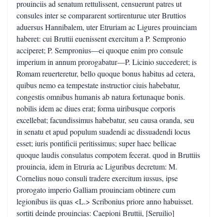
prouinciis ad senatum rettulissent, censuerunt patres ut
consules inter se compararent sortirenturue uter Bruttios
aduersus Hannibalem, uter Etruriam ac Ligures prouinciam
haberet: cui Bruttii euenissent exercitum a P. Sempronio
acciperet; P. Sempronius—ei quoque enim pro consule
imperium in annum prorogabatur—P. Licinio succederet; is
Romam reuerteretur, bello quoque bonus habitus ad cetera,
quibus nemo ea tempestate instructior ciuis habebatur,
congestis omnibus humanis ab natura fortunaque bonis.
nobilis idem ac diues erat; forma uiribusque corporis
excellebat; facundissimus habebatur, seu causa oranda, seu
in senatu et apud populum suadendi ac dissuadendi locus
esset; iuris pontificii peritissimus; super haec bellicae
quoque laudis consulatus compotem fecerat. quod in Bruttiis
prouincia, idem in Etruria ac Liguribus decretum: M.
Cornelius nouo consuli tradere exercitum iussus, ipse
prorogato imperio Galliam prouinciam obtinere cum
legionibus iis quas <L.> Scribonius priore anno habuisset.
sortiti deinde prouincias: Caepioni Bruttii, [Seruilio]