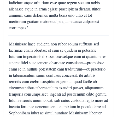
iudicium atque arbitrium esse quae regem socium nobis
alienasse atque in arma egisse praecipitem dicatur. uince
animum; caue deformes multa bona uno uitio et tot
meritorum gratiam maiore culpa quam causa culpae est
corrumpas.'
Masinissae haec audienti non rubor solum suffusus sed
lacrimae etiam obortae; et cum se quidem in potestate
futurum imperatoris dixisset orassetque eum ut quantum res
sineret fidei suae temere obstrictae consuleret—promisisse
enim se in nullius potestatem eam traditurum—ex praetorio
in tabernaculum suum confusus concessit. ibi arbitris
remotis cum crebro suspiritu et gemitu, quod facile ab
circumstantibus tabernaculum exaudiri posset, aliquantum
temporis consumpsisset, ingenti ad postremum edito gemitu
fidum e seruis unum uocat, sub cuius custodia regio more ad
incerta fortunae uenenum erat, et mixtum in poculo ferre ad
Sophonibam iubet ac simul nuntiare Masinissam libenter