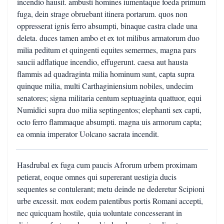
incendio hausit. ambusti homines iumentaque foeda primum
fuga, dein strage obruebant itinera portarum. quos non
oppresserat ignis ferro absumpti, binaque castra clade una
deleta. duces tamen ambo et ex tot milibus armatorum duo
milia peditum et quingenti equites semermes, magna pars
saucii adflatique incendio, effugerunt. caesa aut hausta
flammis ad quadraginta milia hominum sunt, capta supra
quinque milia, multi Carthaginiensium nobiles, undecim
senatores; signa militaria centum septuaginta quattuor, equi
Numidici supra duo milia septingentos; elephanti sex capti,
octo ferro flammaque absumpti. magna uis armorum capta;
ea omnia imperator Uolcano sacrata incendit.
Hasdrubal ex fuga cum paucis Afrorum urbem proximam
petierat, eoque omnes qui supererant uestigia ducis
sequentes se contulerant; metu deinde ne dederetur Scipioni
urbe excessit. mox eodem patentibus portis Romani accepti,
nec quicquam hostile, quia uoluntate concesserant in