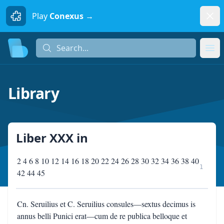
Dism
Play
Conexus →
Search...
Search...
Ope
Library
Liber XXX
in
2 4 6 8 10 12 14 16 18 20 22 24 26 28 30 32 34 36 38 40
1
42 44 45
Cn. Seruilius et C. Seruilius consules—sextus decimus is
annus belli Punici erat—cum de re publica belloque et