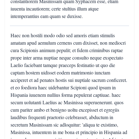
constantiorem Masinissam quam Syphacem esse, etiam
iuuenta incautiorem; certe stultius illum atque
intemperantius eam quam se duxisse.
Haec non hostili modo odio sed amoris etiam stimulis
amatam apud aemulum cernens cum dixisset, non mediocri
cura Scipionis animum pepulit; et fidem criminibus raptae
prope inter arma nuptiae neque consulto neque exspectato
Laelio faciebant tamque praeceps festinatio ut quo die
captam hostem uidisset eodem matrimonio iunctam
acciperet et ad penates hostis sui nuptiale sacrum conficeret.
et eo foediora haec uidebantur Scipioni quod ipsum in
Hispania iuuenem nullius forma pepulerat captiuae. haec
secum uolutanti Laelius ac Masinissa superuenerunt. quos
cum pariter ambo et benigno uoltu excepisset et egregiis
laudibus frequenti praetorio celebrasset, abductum in
secretum Masinissam sic adloquitur: 'aliqua te existimo,
Masinissa, intuentem in me bona et principio in Hispania ad