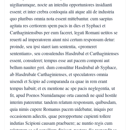
uigiliarumque, nocte an interdiu opportuniores insidianti
essent; et inter crebra conloquia alii atque alii de industria
quo pluribus omnia nota essent mittebantur. cum saepius
agitata res certiorem spem pacis in dies et Syphaci et
Carthaginiensibus per eum faceret, legati Romani uetitos se
reuerti ad imperatorem aiunt nisi certum responsum detur:
proinde, seu ipsi staret iam sententia, <promeret
sententiam>, seu consulendus Hasdrubal et Carthaginienses
essent, consuleret; tempus esse aut pacem componi aut
bellum nauiter geri. dum consulitur Hasdrubal ab Syphace,
ab Hasdrubale Carthaginienses, et speculatores omnia
uisendi et Scipio ad comparanda ea quae in rem erant
tempus habuit; et ex mentione ac spe pacis neglegentia, ut
fit, apud Poenos Numidamque orta cauendi ne quid hostile
interim paterentur. tandem relatum responsum, quibusdam,
quia nimis cupere Romanus pacem uidebatur, iniquis per
occasionem adiectis, quae peropportune cupienti tollere
indutias Scipioni causam praebuere; ac nuntio regis cum
relaturum se ad consilium dixisset, postero die respondit se