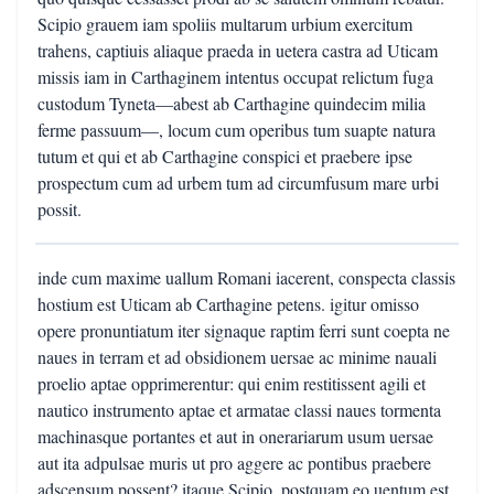
Scipio grauem iam spoliis multarum urbium exercitum
trahens, captiuis aliaque praeda in uetera castra ad Uticam
missis iam in Carthaginem intentus occupat relictum fuga
custodum Tyneta—abest ab Carthagine quindecim milia
ferme passuum—, locum cum operibus tum suapte natura
tutum et qui et ab Carthagine conspici et praebere ipse
prospectum cum ad urbem tum ad circumfusum mare urbi
possit.
inde cum maxime uallum Romani iacerent, conspecta classis
hostium est Uticam ab Carthagine petens. igitur omisso
opere pronuntiatum iter signaque raptim ferri sunt coepta ne
naues in terram et ad obsidionem uersae ac minime nauali
proelio aptae opprimerentur: qui enim restitissent agili et
nautico instrumento aptae et armatae classi naues tormenta
machinasque portantes et aut in onerariarum usum uersae
aut ita adpulsae muris ut pro aggere ac pontibus praebere
adscensum possent? itaque Scipio, postquam eo uentum est,