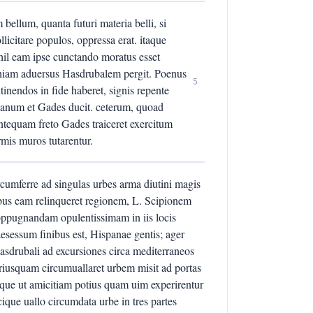
ellum, quanta futuri materia belli, si
ollicitare populos, oppressa erat. itaque
hil eam ipse cunctando moratus esset
paniam aduersus Hasdrubalem pergit. Poenus
5
inendos in fide haberet, signis repente
eanum et Gades ducit. ceterum, quoad
antequam freto Gades traiceret exercitum
armis muros tutarentur.
rcumferre ad singulas urbes arma diutini magis
tibus eam relinqueret regionem, L. Scipionem
oppugnandam opulentissimam in iis locis
sessum finibus est, Hispanae gentis; ager
Hasdrubali ad excursiones circa mediterraneos
priusquam circumuallaret urbem misit ad portas
que ut amicitiam potius quam uim experirentur
ique uallo circumdata urbe in tres partes