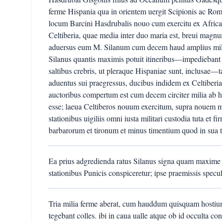
ferme Hispania qua in orientem uergit Scipionis ac Rom
locum Barcini Hasdrubalis nouo cum exercitu ex Afric
Celtiberia, quae media inter duo maria est, breui ma
aduersus eum M. Silanum cum decem haud amplius milib
Silanus quantis maximis potuit itineribus—impediebant 
saltibus crebris, ut pleraque Hispaniae sunt, inclusa
aduentus sui praegressus, ducibus indidem ex Celtiberia
auctoribus compertum est cum decem circiter milia ab ho
esse; laeua Celtiberos nouum exercitum, supra nouem mi
stationibus uigiliis omni iusta militari custodia tuta et fi
barbarorum et tironum et minus timentium quod in sua te
Ea prius adgredienda ratus Silanus signa quam maxime 
stationibus Punicis conspiceretur; ipse praemissis specu
Tria milia ferme aberat, cum hauddum quisquam hostium s
tegebant colles. ibi in caua ualle atque ob id occulta co