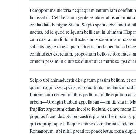
Peropportuna uictoria nequaquam tantum iam conflatum b
licuisset iis Celtiberorum gente excita et alios ad arma s
conlaudato benigne Silano Scipio spem debellandi si ni
nactus, ad id quod reliquum belli erat in ultimam His
cum castra tum forte in Baetica ad sociorum animos cont
sublatis fugae magis quam itineris modo penitus ad Oc
continuisset exercitum, propositum bello se fore ratus, 
omnem passim in ciuitates diuisit ut et muris se ipsi et 
Scipio ubi animaduertit dissipatum passim bellum, et ci
quam magni esse operis, retro uertit iter. ne tamen hos
fratrem cum decem milibus peditum, mille equitum ad 
urbem—Orongin barbari appellabant—mittit. sita in Mae
frugifer; argentum etiam incolae fodiunt. ea arx fuerat 
populos faciendas. Scipio castris prope urbem positis, 
qui ex propinquo adloquio animos temptarent suaderent
Romanorum. ubi nihil pacati respondebatur, fossa duplic