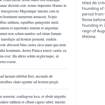
titled Ab Ur
anae dicionis erat. nouus imperator Hanno in
Founding of t
a transgressus Magonique iunctus cum in
period from 
gnum hominum numerum armasset, Scipio
Rome before 
us militum, equitibus quingentis misit.
founding in 
autem et asperitates uiarum et angustiae
reign of Aug
e—tamen non solum nuntios sed etiam famam
lifetime.
 transfugis ad hostem peruenit. eisdem
ste abessent bina castra circa uiam qua irent
lia hominum, dextra Punica tenere castra; ea
rma esse: illa altera soluta neglectaque, ut
rra essent.
ad laeuam iubebat ferri, necunde ab
latoribus citato agmine ad hostem pergit.
enserat; confragosa loca, et obsiti uirgultis
nsidere militem et cibum capere iubet; interim