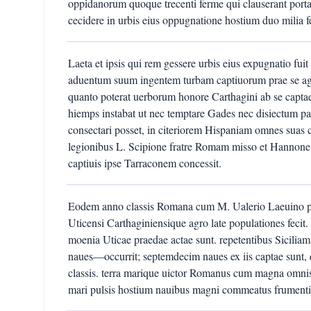
oppidanorum quoque trecenti ferme qui clauserant portas
cecidere in urbis eius oppugnatione hostium duo mili
Laeta et ipsis qui rem gessere urbis eius expugnatio fuit
aduentum suum ingentem turbam captiuorum prae se agen
quanto poterat uerborum honore Carthagini ab se capta
hiemps instabat ut nec temptare Gades nec disiectum p
consectari posset, in citeriorem Hispaniam omnes suas c
legionibus L. Scipione fratre Romam misso et Hannone 
captiuis ipse Tarraconem concessit.
Eodem anno classis Romana cum M. Ualerio Laeuino pro
Uticensi Carthaginiensique agro late populationes fecit.
moenia Uticae praedae actae sunt. repetentibus Sicilia
naues—occurrit; septemdecim naues ex iis captae sunt, q
classis. terra marique uictor Romanus cum magna omnis 
mari pulsis hostium nauibus magni commeatus frument