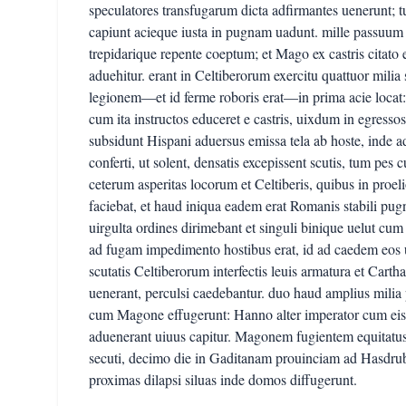
speculatores transfugarum dicta adfirmantes uenerunt; 
capiunt acieque iusta in pugnam uadunt. mille passuum 
trepidarique repente coeptum; et Mago ex castris cita
aduehitur. erant in Celtiberorum exercitu quattuor milia 
legionem—et id ferme roboris erat—in prima acie locat:
cum ita instructos educeret e castris, uixdum in egresso
subsidunt Hispani aduersus emissa tela ab hoste, inde 
conferti, ut solent, densatis excepissent scutis, tum pes 
ceterum asperitas locorum et Celtiberis, quibus in proel
faciebat, et haud iniqua eadem erat Romanis stabili pugn
uirgulta ordines dirimebant et singuli binique uelut c
ad fugam impedimento hostibus erat, id ad caedem eos 
scutatis Celtiberorum interfectis leuis armatura et Cartha
uenerant, perculsi caedebantur. duo haud amplius milia 
cum Magone effugerunt: Hanno alter imperator cum eis 
aduenerant uiuus capitur. Magonem fugientem equitatu
secuti, decimo die in Gaditanam prouinciam ad Hasdrub
proximas dilapsi siluas inde domos diffugerunt.