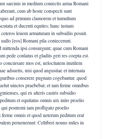
tum sarcinis in medium coniectis arma Romani
aberant, cum ab hoste conspecti sunt
to equo ad primum clamorem et tumultum
scutata et ducenti equites; hanc iustam
 ceteros leuem armaturam in subsidiis posuit.
s uallo [eos] Romani pila coniecerunt.
ad mittenda ipsi consurgunt; quae cum Romani
cum pede conlatus et gladiis geri res coepta est.
io concursare mos est, uelocitatem inutilem
ae adsuetis, nisi quod angustiae et internata
um paribus conserere pugnam cogebantur. quod
uelut uinctos praebebat; et iam ferme omnibus
ginienses, qui ex alteris castris subsidio
peditum et equitatus omnis uix inito proelio
qui postremi iam profligato proelio
s ferme omnis et quod ueterum peditum erat
alem peruenerunt: Celtiberi nouus miles in