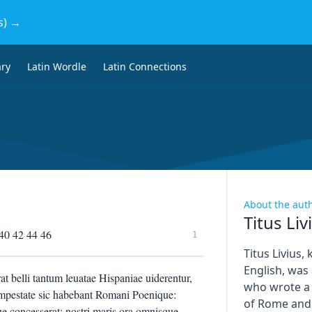
s) →
ary
Latin Wordle
Latin Connections
About the aut
Titus Liv
 40 42 44 46
1
Titus Livius,
English, was
t belli tantum leuatae Hispaniae uiderentur,
who wrote a
tempestate sic habebant Romani Poenique:
of Rome and
 concesserat: nostri maris ora omnisque