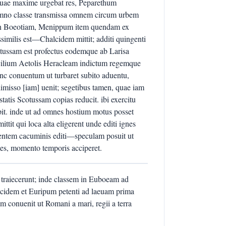
 quae maxime urgebat res, Peparethum
Lemno classe transmissa omnem circum urbem
n Boeotiam, Menippum item quendam ex
ssimilis est—Chalcidem mittit; additi quingenti
otussam est profectus eodemque ab Larisa
ncilium Aetolis Heracleam indictum regemque
c conuentum ut turbaret subito aduentu,
imisso [iam] uenit; segetibus tamen, quae iam
atis Scotussam copias reducit. ibi exercitu
it. inde ut ad omnes hostium motus posset
it qui loca alta eligerent unde editi ignes
gentem cacuminis editi—speculam posuit ut
tes, momento temporis acciperet.
traiecerunt; inde classem in Euboeam ad
cidem et Euripum petenti ad laeuam prima
m conuenit ut Romani a mari, regii a terra