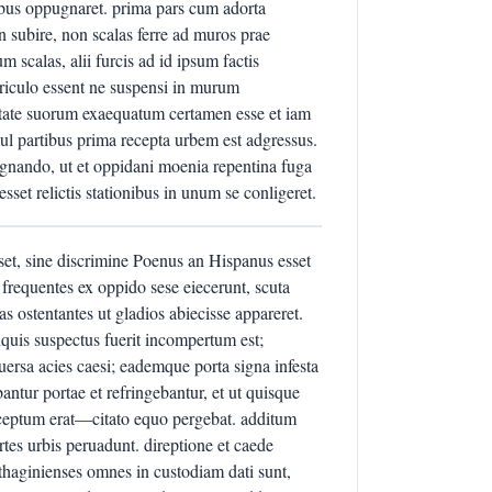
uabus oppugnaret. prima pars cum adorta
n subire, non scalas ferre ad muros prae
m scalas, alii furcis ad id ipsum factis
 periculo essent ne suspensi in murum
itate suorum exaequatum certamen esse et iam
l partibus prima recepta urbem est adgressus.
ugnando, ut et oppidani moenia repentina fuga
set relictis stationibus in unum se conligeret.
sset, sine discrimine Poenus an Hispanus esset
 frequentes ex oppido sese eiecerunt, scuta
as ostentantes ut gladios abiecisse appareret.
iquis suspectus fuerit incompertum est;
uersa acies caesi; eademque porta signa infesta
bantur portae et refringebantur, et ut quisque
ceptum erat—citato equo pergebat. additum
artes urbis peruadunt. direptione et caede
rthaginienses omnes in custodiam dati sunt,