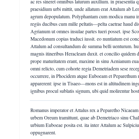
ac res sineret omnibus laturum auxilium. in praesentia
praesidium urbi mittit, unde allatum erat Attalum ab 
agrum depopulatum. Polyphantam cum modica manu i
regiis ducibus cum mille peltatis—pelta caetrae haud di
Agrianum ut omnes insulae partes tueri posset. ipse Sc
Macedonum copias traduci iussit. eo nuntiatum est co
Attalum ad consultandum de summa belli uenturum. hun
magnis itineribus Heracleam duxit. et concilio quidem d
prope maturitatem erant, maxime in sinu Aenianum euast
omni relicto, cum cohorte regia Demetriadem sese recep
occurrere, in Phocidem atque Euboeam et Peparethum mitt
apparerent: ipse in Tisaeo—mons est in altitudinem in
ignibus procul sublatis signum, ubi quid molirentur hos
Romanus imperator et Attalus rex a Peparetho Nicaeam 
urbem Oreum tramittunt, quae ab Demetriaco sinu Chal
urbium Euboeae posita est. ita inter Attalum ac Sulpiciu
oppugnarent.