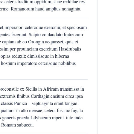
; ceteris traditum oppidum, suae redditae res.
a ferme, Romanorum haud amplius nonaginta.
 et imperatori ceteroque exercitui; et speciosum
tes fecerunt. Scipio conlaudato fratre cum
e captam ab eo Orongin aequasset, quia et
assim per prouinciam exercitum Hasdrubalis
opias reduxit; dimissisque in hiberna
hostium imperatore ceterisque nobilibus
consule ex Sicilia in Africam transmissa in
 extremis finibus Carthaginiensium circa ipsa
m classis Punica—septuaginta erant longae
uattuor in alto mersae; cetera fusa ac fugata
generis praeda Lilybaeum repetit. tuto inde
i Romam subuecti.