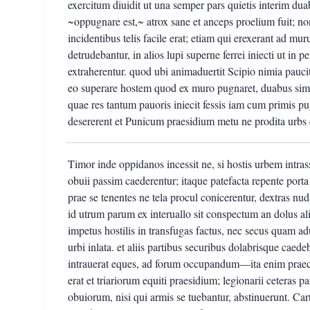
exercitum diuidit ut una semper pars quietis interim d
~oppugnare est,~ atrox sane et anceps proelium fuit; no
incidentibus telis facile erat; etiam qui erexerant ad muru
detrudebantur, in alios lupi superne ferrei iniecti ut in
extraherentur. quod ubi animaduertit Scipio nimia pauc
eo superare hostem quod ex muro pugnaret, duabus simu
quae res tantum pauoris iniecit fessis iam cum primis p
desererent et Punicum praesidium metu ne prodita urbs es
Timor inde oppidanos incessit ne, si hostis urbem intra
obuii passim caederentur; itaque patefacta repente porta
prae se tenentes ne tela procul conicerentur, dextras nud
id utrum parum ex interuallo sit conspectum an dolus al
impetus hostilis in transfugas factus, nec secus quam ad
urbi inlata. et aliis partibus securibus dolabrisque caede
intrauerat eques, ad forum occupandum—ita enim prae
erat et triariorum equiti praesidium; legionarii ceteras p
obuiorum, nisi qui armis se tuebantur, abstinuerunt. Ca