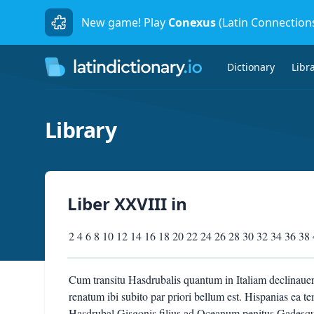
New game! Play
Conexus
(Latin Connection
Dictionary
Libr
Library
Liber XXVIII
in
2 4 6 8 10 12 14 16 18 20 22 24 26 28 30 32 34 36 38
Cum transitu Hasdrubalis quantum in Italiam declinauera
renatum ibi subito par priori bellum est. Hispanias ea 
Hasdrubal Gisgonis filius ad Oceanum penitus Gadesque