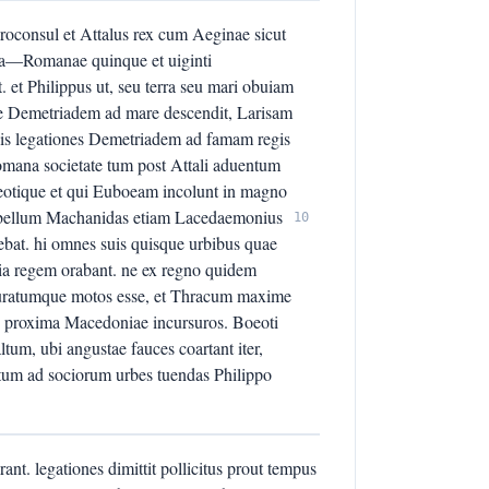
 proconsul et Attalus rex cum Aeginae sicut
cta—Romanae quinque et uiginti
 et Philippus ut, seu terra seu mari obuiam
pse Demetriadem ad mare descendit, Larisam
iis legationes Demetriadem ad famam regis
mana societate tum post Attali aduentum
eotique et qui Euboeam incolunt in magno
 bellum Machanidas etiam Lacedaemonius
10
rebat. hi omnes suis quisque urbibus quae
lia regem orabant. ne ex regno quidem
Pleuratumque motos esse, et Thracum maxime
 proxima Macedoniae incursuros. Boeoti
um, ubi angustae fauces coartant iter,
situm ad sociorum urbes tuendas Philippo
nt. legationes dimittit pollicitus prout tempus