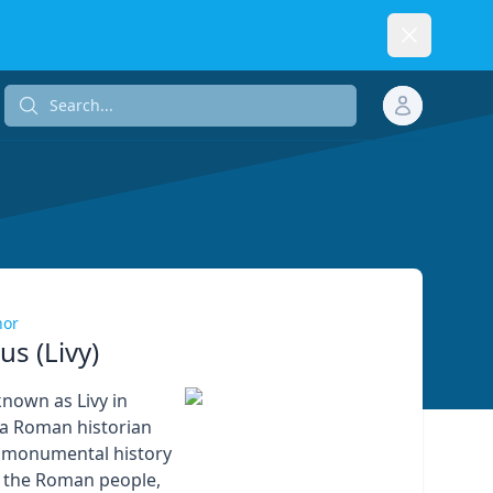
Dismiss
Search...
Search...
hor
ius (Livy)
 known as Livy in
 a Roman historian
 monumental history
 the Roman people,