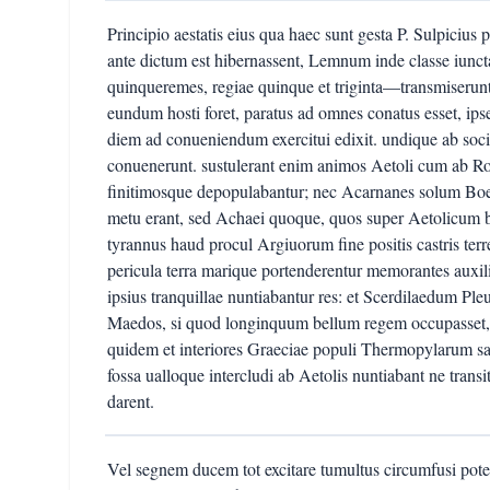
Principio aestatis eius qua haec sunt gesta P. Sulpicius
ante dictum est hibernassent, Lemnum inde classe iun
quinqueremes, regiae quinque et triginta—transmiserunt.
eundum hosti foret, paratus ad omnes conatus esset, i
diem ad conueniendum exercitui edixit. undique ab soc
conuenerunt. sustulerant enim animos Aetoli cum ab Ro
finitimosque depopulabantur; nec Acarnanes solum Bo
metu erant, sed Achaei quoque, quos super Aetolicum
tyrannus haud procul Argiuorum fine positis castris ter
pericula terra marique portenderentur memorantes auxi
ipsius tranquillae nuntiabantur res: et Scerdilaedum 
Maedos, si quod longinquum bellum regem occupasset,
quidem et interiores Graeciae populi Thermopylarum salt
fossa ualloque intercludi ab Aetolis nuntiabant ne tran
darent.
Vel segnem ducem tot excitare tumultus circumfusi potera