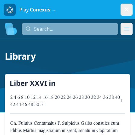
Dism
Play
Conexus →
Search...
Search...
Ope
Library
Liber XXVI
in
2 4 6 8 10 12 14 16 18 20 22 24 26 28 30 32 34 36 38 40
1
42 44 46 48 50 51
Cn. Fuluius Centumalus P. Sulpicius Galba consules cum
idibus Martiis magistratum inissent, senatu in Capitolium