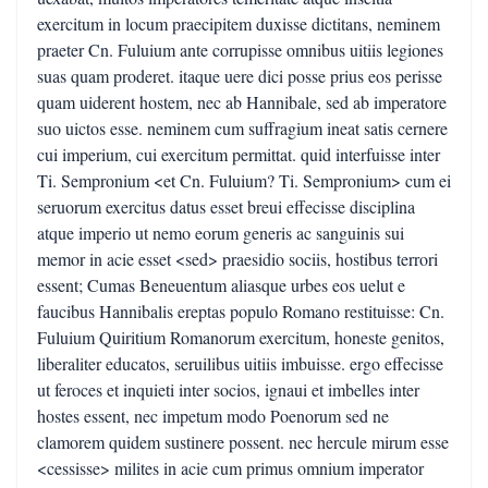
exercitum in locum praecipitem duxisse dictitans, neminem
praeter Cn. Fuluium ante corrupisse omnibus uitiis legiones
suas quam proderet. itaque uere dici posse prius eos perisse
quam uiderent hostem, nec ab Hannibale, sed ab imperatore
suo uictos esse. neminem cum suffragium ineat satis cernere
cui imperium, cui exercitum permittat. quid interfuisse inter
Ti. Sempronium <et Cn. Fuluium? Ti. Sempronium> cum ei
seruorum exercitus datus esset breui effecisse disciplina
atque imperio ut nemo eorum generis ac sanguinis sui
memor in acie esset <sed> praesidio sociis, hostibus terrori
essent; Cumas Beneuentum aliasque urbes eos uelut e
faucibus Hannibalis ereptas populo Romano restituisse: Cn.
Fuluium Quiritium Romanorum exercitum, honeste genitos,
liberaliter educatos, seruilibus uitiis imbuisse. ergo effecisse
ut feroces et inquieti inter socios, ignaui et imbelles inter
hostes essent, nec impetum modo Poenorum sed ne
clamorem quidem sustinere possent. nec hercule mirum esse
<cessisse> milites in acie cum primus omnium imperator