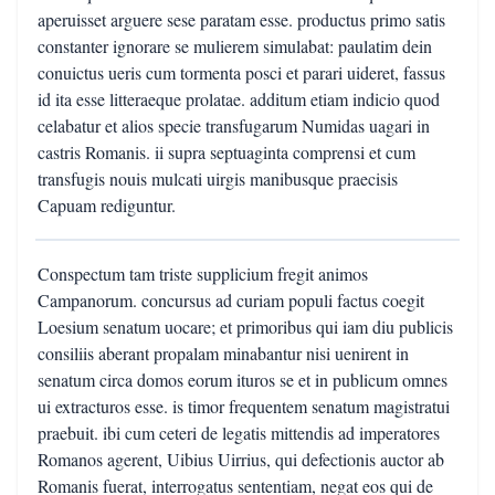
aperuisset arguere sese paratam esse. productus primo satis
constanter ignorare se mulierem simulabat: paulatim dein
conuictus ueris cum tormenta posci et parari uideret, fassus
id ita esse litteraeque prolatae. additum etiam indicio quod
celabatur et alios specie transfugarum Numidas uagari in
castris Romanis. ii supra septuaginta comprensi et cum
transfugis nouis mulcati uirgis manibusque praecisis
Capuam rediguntur.
Conspectum tam triste supplicium fregit animos
Campanorum. concursus ad curiam populi factus coegit
Loesium senatum uocare; et primoribus qui iam diu publicis
consiliis aberant propalam minabantur nisi uenirent in
senatum circa domos eorum ituros se et in publicum omnes
ui extracturos esse. is timor frequentem senatum magistratui
praebuit. ibi cum ceteri de legatis mittendis ad imperatores
Romanos agerent, Uibius Uirrius, qui defectionis auctor ab
Romanis fuerat, interrogatus sententiam, negat eos qui de