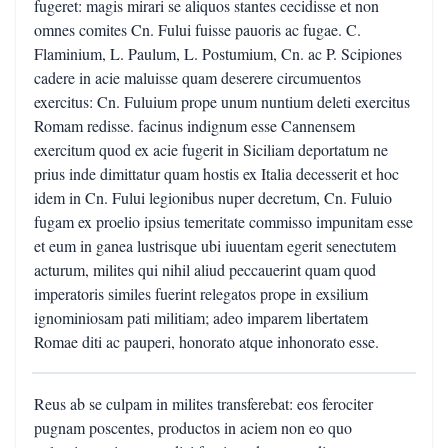
fugeret: magis mirari se aliquos stantes cecidisse et non
omnes comites Cn. Fului fuisse pauoris ac fugae. C.
Flaminium, L. Paulum, L. Postumium, Cn. ac P. Scipiones
cadere in acie maluisse quam deserere circumuentos
exercitus: Cn. Fuluium prope unum nuntium deleti exercitus
Romam redisse. facinus indignum esse Cannensem
exercitum quod ex acie fugerit in Siciliam deportatum ne
prius inde dimittatur quam hostis ex Italia decesserit et hoc
idem in Cn. Fului legionibus nuper decretum, Cn. Fuluio
fugam ex proelio ipsius temeritate commisso impunitam esse
et eum in ganea lustrisque ubi iuuentam egerit senectutem
acturum, milites qui nihil aliud peccauerint quam quod
imperatoris similes fuerint relegatos prope in exsilium
ignominiosam pati militiam; adeo imparem libertatem
Romae diti ac pauperi, honorato atque inhonorato esse.
Reus ab se culpam in milites transferebat: eos ferociter
pugnam poscentes, productos in aciem non eo quo