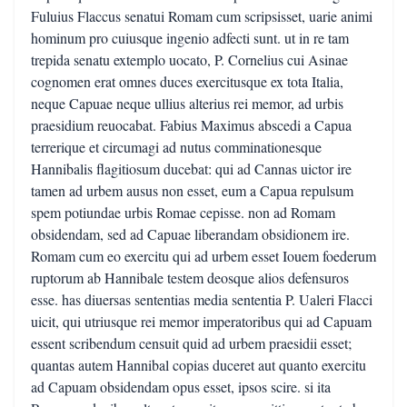
Fuluius Flaccus senatui Romam cum scripsisset, uarie animi
hominum pro cuiusque ingenio adfecti sunt. ut in re tam
trepida senatu extemplo uocato, P. Cornelius cui Asinae
cognomen erat omnes duces exercitusque ex tota Italia,
neque Capuae neque ullius alterius rei memor, ad urbis
praesidium reuocabat. Fabius Maximus abscedi a Capua
terrerique et circumagi ad nutus comminationesque
Hannibalis flagitiosum ducebat: qui ad Cannas uictor ire
tamen ad urbem ausus non esset, eum a Capua repulsum
spem potiundae urbis Romae cepisse. non ad Romam
obsidendam, sed ad Capuae liberandam obsidionem ire.
Romam cum eo exercitu qui ad urbem esset Iouem foederum
ruptorum ab Hannibale testem deosque alios defensuros
esse. has diuersas sententias media sententia P. Ualeri Flacci
uicit, qui utriusque rei memor imperatoribus qui ad Capuam
essent scribendum censuit quid ad urbem praesidii esset;
quantas autem Hannibal copias duceret aut quanto exercitu
ad Capuam obsidendam opus esset, ipsos scire. si ita