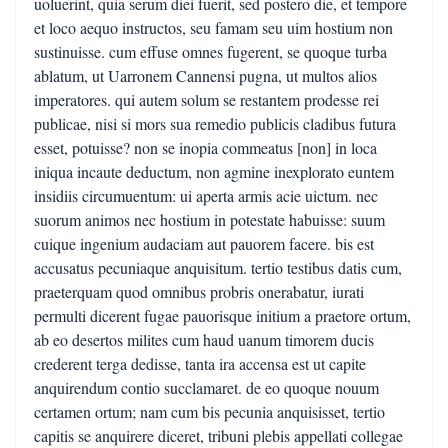
uoluerint, quia serum diei fuerit, sed postero die, et tempore
et loco aequo instructos, seu famam seu uim hostium non
sustinuisse. cum effuse omnes fugerent, se quoque turba
ablatum, ut Uarronem Cannensi pugna, ut multos alios
imperatores. qui autem solum se restantem prodesse rei
publicae, nisi si mors sua remedio publicis cladibus futura
esset, potuisse? non se inopia commeatus [non] in loca
iniqua incaute deductum, non agmine inexplorato euntem
insidiis circumuentum: ui aperta armis acie uictum. nec
suorum animos nec hostium in potestate habuisse: suum
cuique ingenium audaciam aut pauorem facere. bis est
accusatus pecuniaque anquisitum. tertio testibus datis cum,
praeterquam quod omnibus probris onerabatur, iurati
permulti dicerent fugae pauorisque initium a praetore ortum,
ab eo desertos milites cum haud uanum timorem ducis
crederent terga dedisse, tanta ira accensa est ut capite
anquirendum contio succlamaret. de eo quoque nouum
certamen ortum; nam cum bis pecunia anquisisset, tertio
capitis se anquirere diceret, tribuni plebis appellati collegae