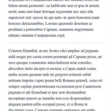
filium meum perueniet.' ea ludificatio ueri et ipsa in uerum
uertit; nam cum fame ferroque urgerentur nec spes ulla
superesset sisti <posse iis qui nati> in spem honorum erant
honores detractantibus, Loesius querendo desertam ac
proditam a primoribus Capuam, summum magistratum
ultimus omnium Campanorum cepit.
Ceterum Hannibal, ut nec hostes elici amplius ad pugnam
uidit neque per castra eorum perrumpi ad Capuam posse, ne
suos quoque commeatus intercluderent noui consules,
abscedere inrito incepto et mouere a Capua statuit castra.
multa secum quonam inde ire pergeret uoluenti subiit
animum impetus caput ipsum belli Romam petendi, cuius rei
semper cupitae praetermissam occasionem post Cannensem
pugnam et alii fremebant et ipse non dissimulabat:
necopinato pauore ac tumultu non esse desperandum
aliquam partem urbis occupari posse, et si Roma in
discrimine esset, Capuam extemplo omissuros aut ambo