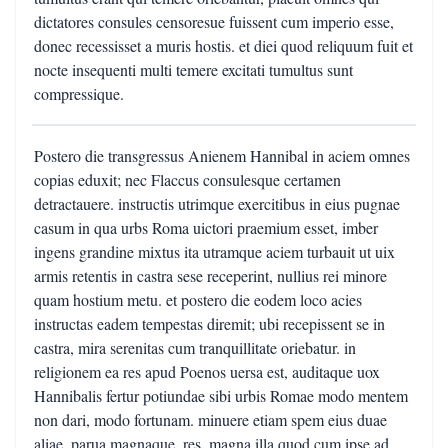
dictatores consules censoresue fuissent cum imperio esse,
donec recessisset a muris hostis. et diei quod reliquum fuit et
nocte insequenti multi temere excitati tumultus sunt
compressique.
Postero die transgressus Anienem Hannibal in aciem omnes
copias eduxit; nec Flaccus consulesque certamen
detractauere. instructis utrimque exercitibus in eius pugnae
casum in qua urbs Roma uictori praemium esset, imber
ingens grandine mixtus ita utramque aciem turbauit ut uix
armis retentis in castra sese receperint, nullius rei minore
quam hostium metu. et postero die eodem loco acies
instructas eadem tempestas diremit; ubi recepissent se in
castra, mira serenitas cum tranquillitate oriebatur. in
religionem ea res apud Poenos uersa est, auditaque uox
Hannibalis fertur potiundae sibi urbis Romae modo mentem
non dari, modo fortunam. minuere etiam spem eius duae
aliae, parua magnaque, res, magna illa quod cum ipse ad