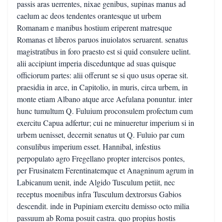
passis aras uerrentes, nixae genibus, supinas manus ad
caelum ac deos tendentes orantesque ut urbem
Romanam e manibus hostium eriperent matresque
Romanas et liberos paruos inuiolatos seruarent. senatus
magistratibus in foro praesto est si quid consulere uelint.
alii accipiunt imperia disceduntque ad suas quisque
officiorum partes: alii offerunt se si quo usus operae sit.
praesidia in arce, in Capitolio, in muris, circa urbem, in
monte etiam Albano atque arce Aefulana ponuntur. inter
hunc tumultum Q. Fuluium proconsulem profectum cum
exercitu Capua adfertur; cui ne minueretur imperium si in
urbem uenisset, decernit senatus ut Q. Fuluio par cum
consulibus imperium esset. Hannibal, infestius
perpopulato agro Fregellano propter intercisos pontes,
per Frusinatem Ferentinatemque et Anagninum agrum in
Labicanum uenit, inde Algido Tusculum petiit, nec
receptus moenibus infra Tusculum dextrorsus Gabios
descendit. inde in Pupiniam exercitu demisso octo milia
passuum ab Roma posuit castra. quo propius hostis