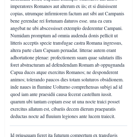
imperatores Romanos aut alterum ex iis; et si diuisissent
copias, utrumque infirmiorem factum aut sibi aut Campanis
bene gerendae rei fortunam daturos esse. una ea cura
angebat ne ubi abscessisset extemplo dederentur Campani.
Numidam promptum ad omnia audenda donis pellicit ut
litteris acceptis specie transfugae castra Romana ingressus,
altera parte clam Capuam peruadat. litterae autem erant
adhortatione plenae: profectionem suam quae salutaris illis
foret abstracturam ad defendendam Romam ab oppugnanda
Capua duces atque exercitus Romanos; ne desponderent
animos; tolerando paucos dies totam soluturos obsidionem.
inde naues in flumine Uolturno comprehensas subigi ad id
quod iam ante praesidii causa fecerat castellum iussit.
quarum ubi tantam copiam esse ut una nocte traici posset
exercitus allatum est, cibariis decem dierum praeparatis
deductas nocte ad fluuium legiones ante lucem traiecit.
Id priusquam fieret ita futurum compertum ex transfugis