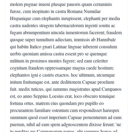
molem pugnae inueni plusque pauoris quam certaminis
fuisse, cum inopinato in castra Romana Numidae
Hispanique cum elephantis inrupissent, elephanti per media
castra uadentes stragem tabernaculorum ingenti sonitu ac
fugam abrumpentium uincula iumentorum facerent; fraudem
quoque super tumultum adiectam, immissis ab Hannibale
qui habitu Italico gnari Latinae linguae iuberent consulum
uerbis quoniam amissa castra essent pro se quemque
militum in proximos montes fugere; sed eam celeriter
cognitam fraudem oppressamque magna caede hostium;
elephantos igni e castris exactos. hoc ultimum, utcumque
initum finitumque est, ante deditionem Capuae proelium
fuit. medix tuticus, qui summus magistratus apud Campanos
est, eo anno Seppius Loesius erat, loco obscuro tenuique
fortuna ortus. matrem eius quondam pro pupillo eo
procurantem familiare ostentum cum respondisset haruspex
summum quod esset imperium Capuae peruenturum ad eum
puerum, nihil ad eam spem adgnoscentem dixisse ferunt: 'ne
tu perditas res Campanorum narras, ubi summus honos ad