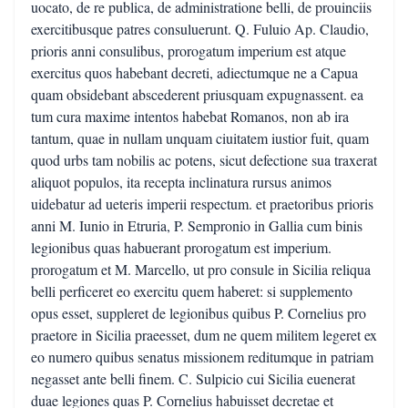
uocato, de re publica, de administratione belli, de prouinciis
exercitibusque patres consuluerunt. Q. Fuluio Ap. Claudio,
prioris anni consulibus, prorogatum imperium est atque
exercitus quos habebant decreti, adiectumque ne a Capua
quam obsidebant abscederent priusquam expugnassent. ea
tum cura maxime intentos habebat Romanos, non ab ira
tantum, quae in nullam unquam ciuitatem iustior fuit, quam
quod urbs tam nobilis ac potens, sicut defectione sua traxerat
aliquot populos, ita recepta inclinatura rursus animos
uidebatur ad ueteris imperii respectum. et praetoribus prioris
anni M. Iunio in Etruria, P. Sempronio in Gallia cum binis
legionibus quas habuerant prorogatum est imperium.
prorogatum et M. Marcello, ut pro consule in Sicilia reliqua
belli perficeret eo exercitu quem haberet: si supplemento
opus esset, suppleret de legionibus quibus P. Cornelius pro
praetore in Sicilia praeesset, dum ne quem militem legeret ex
eo numero quibus senatus missionem reditumque in patriam
negasset ante belli finem. C. Sulpicio cui Sicilia euenerat
duae legiones quas P. Cornelius habuisset decretae et