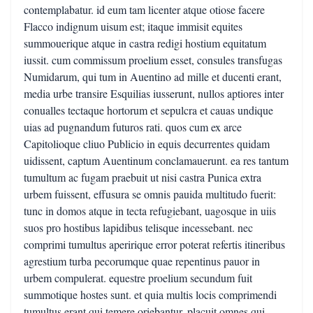
contemplabatur. id eum tam licenter atque otiose facere
Flacco indignum uisum est; itaque immisit equites
summouerique atque in castra redigi hostium equitatum
iussit. cum commissum proelium esset, consules transfugas
Numidarum, qui tum in Auentino ad mille et ducenti erant,
media urbe transire Esquilias iusserunt, nullos aptiores inter
conualles tectaque hortorum et sepulcra et cauas undique
uias ad pugnandum futuros rati. quos cum ex arce
Capitolioque cliuo Publicio in equis decurrentes quidam
uidissent, captum Auentinum conclamauerunt. ea res tantum
tumultum ac fugam praebuit ut nisi castra Punica extra
urbem fuissent, effusura se omnis pauida multitudo fuerit:
tunc in domos atque in tecta refugiebant, uagosque in uiis
suos pro hostibus lapidibus telisque incessebant. nec
comprimi tumultus aperirique error poterat refertis itineribus
agrestium turba pecorumque quae repentinus pauor in
urbem compulerat. equestre proelium secundum fuit
summotique hostes sunt. et quia multis locis comprimendi
tumultus erant qui temere oriebantur, placuit omnes qui