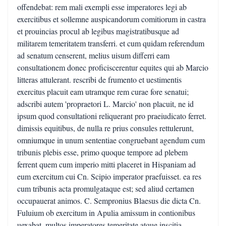
offendebat: rem mali exempli esse imperatores legi ab
exercitibus et sollemne auspicandorum comitiorum in castra
et prouincias procul ab legibus magistratibusque ad
militarem temeritatem transferri. et cum quidam referendum
ad senatum censerent, melius uisum differri eam
consultationem donec proficiscerentur equites qui ab Marcio
litteras attulerant. rescribi de frumento et uestimentis
exercitus placuit eam utramque rem curae fore senatui;
adscribi autem 'propraetori L. Marcio' non placuit, ne id
ipsum quod consultationi reliquerant pro praeiudicato ferret.
dimissis equitibus, de nulla re prius consules rettulerunt,
omniumque in unum sententiae congruebant agendum cum
tribunis plebis esse, primo quoque tempore ad plebem
ferrent quem cum imperio mitti placeret in Hispaniam ad
eum exercitum cui Cn. Scipio imperator praefuisset. ea res
cum tribunis acta promulgataque est; sed aliud certamen
occupauerat animos. C. Sempronius Blaesus die dicta Cn.
Fuluium ob exercitum in Apulia amissum in contionibus
uexabat, multos imperatores temeritate atque inscitia