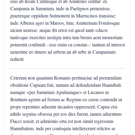
eius ab Reate Cutiliisque et ab Amiterno orditur: ex
Campania in Samnium, inde in Paelignos peruenisse,
praeterque oppidum Sulmonem in Marrucinos transisse;
inde Albensi agro in Marsos, hinc Amiternum Forulosque
uicum uenisse. neque ibi error est quod tanti <ducis
tanti>que exercitus uestigia intra tam breuis aeui memoriam
potuerint confundi --isse enim ea constat--: tantum id interest
ueneritne eo itinere ad urbem an ab urbe in Campaniam
redierit.
Ceterum non quantum Romanis pertinaciae ad premendam
obsidione Capuam fuit, tantum ad defendendam Hannibali.
namque <per Samnium Apuliamque> et Lucanos in
Bruttium agrum ad fretum ac Regium eo cursu contendit ut
prope repentino aduentu incautos oppresserit. Capua etsi
nihilo segnius obsessa per eos dies fuerat, tamen aduentum
Flacci sensit, et admiratio orta est non simul regressum
Hannibalem. inde per conloquia intellexerunt relictos se