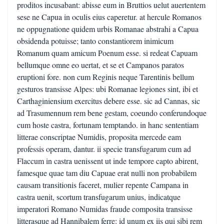
proditos incusabant: abisse eum in Bruttios uelut auertentem
sese ne Capua in oculis eius caperetur. at hercule Romanos
ne oppugnatione quidem urbis Romanae abstrahi a Capua
obsidenda potuisse; tanto constantiorem inimicum
Romanum quam amicum Poenum esse. si redeat Capuam
bellumque omne eo uertat, et se et Campanos paratos
eruptioni fore. non cum Reginis neque Tarentinis bellum
gesturos transisse Alpes: ubi Romanae legiones sint, ibi et
Carthaginiensium exercitus debere esse. sic ad Cannas, sic
ad Trasumennum rem bene gestam, coeundo conferundoque
cum hoste castra, fortunam temptando. in hanc sententiam
litterae conscriptae Numidis, proposita mercede eam
professis operam, dantur. ii specie transfugarum cum ad
Flaccum in castra uenissent ut inde tempore capto abirent,
famesque quae tam diu Capuae erat nulli non probabilem
causam transitionis faceret, mulier repente Campana in
castra uenit, scortum transfugarum unius, indicatque
imperatori Romano Numidas fraude composita transisse
litterasque ad Hannibalem ferre: id unum ex iis qui sibi rem