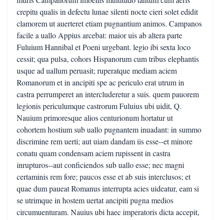
crepitu qualis in defectu lunae silenti nocte cieri solet edidit
clamorem ut auerteret etiam pugnantium animos. Campanos
facile a uallo Appius arcebat: maior uis ab altera parte
Fuluium Hannibal et Poeni urgebant. legio ibi sexta loco
cessit; qua pulsa, cohors Hispanorum cum tribus elephantis
usque ad uallum peruasit; ruperatque mediam aciem
Romanorum et in ancipiti spe ac periculo erat utrum in
castra perrumperet an intercluderetur a suis. quem pauorem
legionis periculumque castrorum Fuluius ubi uidit, Q.
Nauium primoresque alios centurionum hortatur ut
cohortem hostium sub uallo pugnantem inuadant: in summo
discrimine rem uerti; aut uiam dandam iis esse--et minore
conatu quam condensam aciem rupissent in castra
inrupturos--aut conficiendos sub uallo esse; nec magni
certaminis rem fore; paucos esse et ab suis interclusos; et
quae dum paueat Romanus interrupta acies uideatur, eam si
se utrimque in hostem uertat ancipiti pugna medios
circumuenturam. Nauius ubi haec imperatoris dicta accepit,