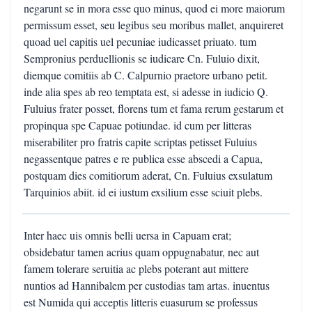
negarunt se in mora esse quo minus, quod ei more maiorum
permissum esset, seu legibus seu moribus mallet, anquireret
quoad uel capitis uel pecuniae iudicasset priuato. tum
Sempronius perduellionis se iudicare Cn. Fuluio dixit,
diemque comitiis ab C. Calpurnio praetore urbano petit.
inde alia spes ab reo temptata est, si adesse in iudicio Q.
Fuluius frater posset, florens tum et fama rerum gestarum et
propinqua spe Capuae potiundae. id cum per litteras
miserabiliter pro fratris capite scriptas petisset Fuluius
negassentque patres e re publica esse abscedi a Capua,
postquam dies comitiorum aderat, Cn. Fuluius exsulatum
Tarquinios abiit. id ei iustum exsilium esse sciuit plebs.
Inter haec uis omnis belli uersa in Capuam erat;
obsidebatur tamen acrius quam oppugnabatur, nec aut
famem tolerare seruitia ac plebs poterant aut mittere
nuntios ad Hannibalem per custodias tam artas. inuentus
est Numida qui acceptis litteris euasurum se professus