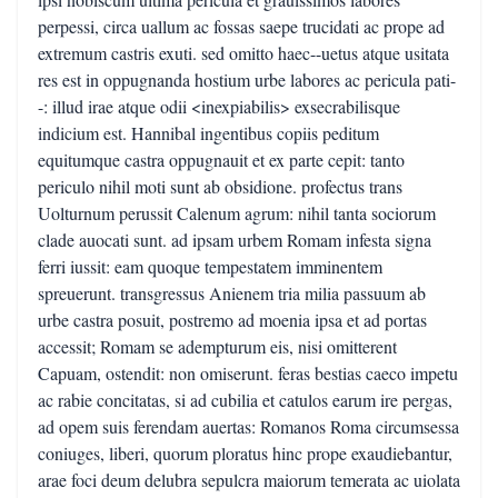
perpessi, circa uallum ac fossas saepe trucidati ac prope ad
extremum castris exuti. sed omitto haec--uetus atque usitata
res est in oppugnanda hostium urbe labores ac pericula pati-
-: illud irae atque odii <inexpiabilis> exsecrabilisque
indicium est. Hannibal ingentibus copiis peditum
equitumque castra oppugnauit et ex parte cepit: tanto
periculo nihil moti sunt ab obsidione. profectus trans
Uolturnum perussit Calenum agrum: nihil tanta sociorum
clade auocati sunt. ad ipsam urbem Romam infesta signa
ferri iussit: eam quoque tempestatem imminentem
spreuerunt. transgressus Anienem tria milia passuum ab
urbe castra posuit, postremo ad moenia ipsa et ad portas
accessit; Romam se adempturum eis, nisi omitterent
Capuam, ostendit: non omiserunt. feras bestias caeco impetu
ac rabie concitatas, si ad cubilia et catulos earum ire pergas,
ad opem suis ferendam auertas: Romanos Roma circumsessa
coniuges, liberi, quorum ploratus hinc prope exaudiebantur,
arae foci deum delubra sepulcra maiorum temerata ac uiolata