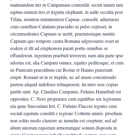
maturandum iter in Campaniam contendit; secuti tamen tam
raptim euntem tres et triginta elephanti. in ualle occulta post
Tifata, montem imminentem Capuae, consedit. adueniens
cum castellum Calatiam praesidio ui pulso cepisset, in
circumsedentes Capuam se uertit, praemissisque nuntiis
Capuam quo tempore castra Romana adgressurus esset ut
eodem et illi ad eruptionem parati portis omnibus se
effunderent, ingentem praebuit terrorem; nam alia parte ipse
adortus est, alia Campani omnes, equites peditesque, et cum
iis Punicum praesidium cui Bostar et Hanno praeerant
erupit. Romani ut in re trepida, ne ad unam concurrendo
partem aliquid indefensi relinquerent, ita inter sese copias
partiti sunt: Ap. Claudius Campanis, Fuluius Hannibali est
oppositus; C. Nero propraetor cum equitibus sex legionum
uia quae Suessulam fert, C. Fuluius Flaccus legatus cum
sociali equitatu constitit e regione Uolturni amnis. proelium
non solito modo clamore ac tumultu est coeptum; sed ad
alium uirorum equorum armorumque sonum disposita in
muris Campanorum imbellis multitudo tantum cum aeris