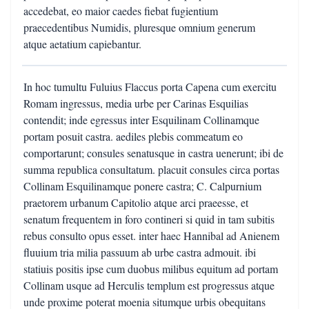
accedebat, eo maior caedes fiebat fugientium
praecedentibus Numidis, pluresque omnium generum
atque aetatium capiebantur.
In hoc tumultu Fuluius Flaccus porta Capena cum exercitu
Romam ingressus, media urbe per Carinas Esquilias
contendit; inde egressus inter Esquilinam Collinamque
portam posuit castra. aediles plebis commeatum eo
comportarunt; consules senatusque in castra uenerunt; ibi de
summa republica consultatum. placuit consules circa portas
Collinam Esquilinamque ponere castra; C. Calpurnium
praetorem urbanum Capitolio atque arci praeesse, et
senatum frequentem in foro contineri si quid in tam subitis
rebus consulto opus esset. inter haec Hannibal ad Anienem
fluuium tria milia passuum ab urbe castra admouit. ibi
statiuis positis ipse cum duobus milibus equitum ad portam
Collinam usque ad Herculis templum est progressus atque
unde proxime poterat moenia situmque urbis obequitans