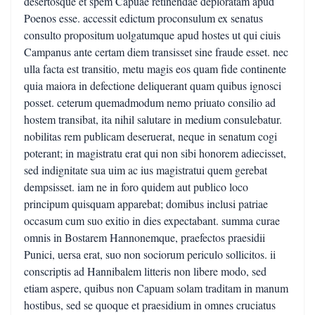
desertosque et spem Capuae retinendae deploratam apud
Poenos esse. accessit edictum proconsulum ex senatus
consulto propositum uolgatumque apud hostes ut qui ciuis
Campanus ante certam diem transisset sine fraude esset. nec
ulla facta est transitio, metu magis eos quam fide continente
quia maiora in defectione deliquerant quam quibus ignosci
posset. ceterum quemadmodum nemo priuato consilio ad
hostem transibat, ita nihil salutare in medium consulebatur.
nobilitas rem publicam deseruerat, neque in senatum cogi
poterant; in magistratu erat qui non sibi honorem adiecisset,
sed indignitate sua uim ac ius magistratui quem gerebat
dempsisset. iam ne in foro quidem aut publico loco
principum quisquam apparebat; domibus inclusi patriae
occasum cum suo exitio in dies expectabant. summa curae
omnis in Bostarem Hannonemque, praefectos praesidii
Punici, uersa erat, suo non sociorum periculo sollicitos. ii
conscriptis ad Hannibalem litteris non libere modo, sed
etiam aspere, quibus non Capuam solam traditam in manum
hostibus, sed se quoque et praesidium in omnes cruciatus