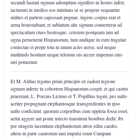
secundi hastati signum ademptum signifero in hostes infert,
iacturum in medios eos minitans ni se propere sequantur
milites et partem capessant pugnae. ingens corpus erat et
arma honestabant; et sublatum alte signum conuerterat ad
spectaculum ciues hostesque. ceterum postquam iam ad
signa peruenerat Hispanorum, tum undique in eum tragulae
coniectae et prope tota in unum acies uersa; sed neque
multitudo hostium neque telorum uis arcere impetum eius
uiri potuerunt.
Et M. Atilius legatus primi principis ex eadem legione
signum inferre in cohortem Hispanorum coepit; et qui castris
praeerant, L. Porcius Licinus et T. Popillius legati, pro uallo
acriter propugnant elephantosque transgredientes in ipso
uallo conficiunt. quorum corporibus cum oppleta fossa esset,
uelut aggere aut ponte iniecto transitum hostibus dedit; ibi
per stragem iacentium elephantorum atrox edita caedes.
altera in parte castrorum iam impulsi erant Campani