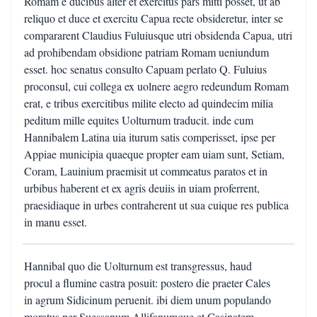
Romam e ducibus alter et exercitus pars mitti posset, ut ab
reliquo et duce et exercitu Capua recte obsideretur, inter se
compararent Claudius Fuluiusque utri obsidenda Capua, utri
ad prohibendam obsidione patriam Romam ueniundum
esset. hoc senatus consulto Capuam perlato Q. Fuluius
proconsul, cui collega ex uolnere aegro redeundum Romam
erat, e tribus exercitibus milite electo ad quindecim milia
peditum mille equites Uolturnum traducit. inde cum
Hannibalem Latina uia iturum satis comperisset, ipse per
Appiae municipia quaeque propter eam uiam sunt, Setiam,
Coram, Lauinium praemisit ut commeatus paratos et in
urbibus haberent et ex agris deuiis in uiam proferrent,
praesidiaque in urbes contraherent ut sua cuique res publica
in manu esset.
Hannibal quo die Uolturnum est transgressus, haud
procul a flumine castra posuit: postero die praeter Cales
in agrum Sidicinum peruenit. ibi diem unum populando
moratus per Suessanum Allifanumque et Casinatem