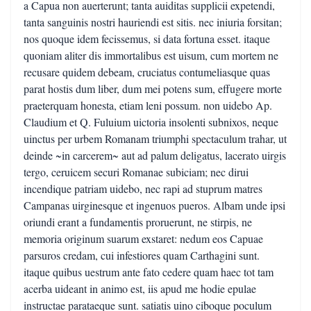
a Capua non auerterunt; tanta auiditas supplicii expetendi,
tanta sanguinis nostri hauriendi est sitis. nec iniuria forsitan;
nos quoque idem fecissemus, si data fortuna esset. itaque
quoniam aliter dis immortalibus est uisum, cum mortem ne
recusare quidem debeam, cruciatus contumeliasque quas
parat hostis dum liber, dum mei potens sum, effugere morte
praeterquam honesta, etiam leni possum. non uidebo Ap.
Claudium et Q. Fuluium uictoria insolenti subnixos, neque
uinctus per urbem Romanam triumphi spectaculum trahar, ut
deinde ~in carcerem~ aut ad palum deligatus, lacerato uirgis
tergo, ceruicem securi Romanae subiciam; nec dirui
incendique patriam uidebo, nec rapi ad stuprum matres
Campanas uirginesque et ingenuos pueros. Albam unde ipsi
oriundi erant a fundamentis proruerunt, ne stirpis, ne
memoria originum suarum exstaret: nedum eos Capuae
parsuros credam, cui infestiores quam Carthagini sunt.
itaque quibus uestrum ante fato cedere quam haec tot tam
acerba uideant in animo est, iis apud me hodie epulae
instructae parataeque sunt. satiatis uino ciboque poculum