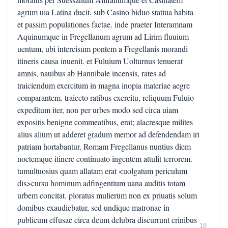
agrum uia Latina ducit. sub Casino biduo statiua habita
et passim populationes factae. inde praeter Interamnam
Aquinumque in Fregellanum agrum ad Lirim fluuium
uentum, ubi intercisum pontem a Fregellanis morandi
itineris causa inuenit. et Fuluium Uolturnus tenuerat
amnis, nauibus ab Hannibale incensis, rates ad
traiciendum exercitum in magna inopia materiae aegre
comparantem. traiecto ratibus exercitu, reliquum Fuluio
expeditum iter, non per urbes modo sed circa uiam
expositis benigne commeatibus, erat; alacresque milites
alius alium ut adderet gradum memor ad defendendam iri
patriam hortabantur. Romam Fregellanus nuntius diem
noctemque itinere continuato ingentem attulit terrorem.
tumultuosius quam allatam erat <uolgatum periculum
dis>cursu hominum adfingentium uana auditis totam
urbem concitat. ploratus mulierum non ex priuatis solum
domibus exaudiebatur, sed undique matronae in
publicum effusae circa deum delubra discurrunt crinibus
10