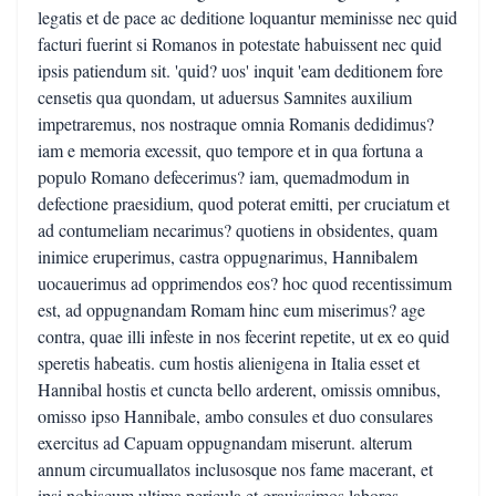
legatis et de pace ac deditione loquantur meminisse nec quid
facturi fuerint si Romanos in potestate habuissent nec quid
ipsis patiendum sit. 'quid? uos' inquit 'eam deditionem fore
censetis qua quondam, ut aduersus Samnites auxilium
impetraremus, nos nostraque omnia Romanis dedidimus?
iam e memoria excessit, quo tempore et in qua fortuna a
populo Romano defecerimus? iam, quemadmodum in
defectione praesidium, quod poterat emitti, per cruciatum et
ad contumeliam necarimus? quotiens in obsidentes, quam
inimice eruperimus, castra oppugnarimus, Hannibalem
uocauerimus ad opprimendos eos? hoc quod recentissimum
est, ad oppugnandam Romam hinc eum miserimus? age
contra, quae illi infeste in nos fecerint repetite, ut ex eo quid
speretis habeatis. cum hostis alienigena in Italia esset et
Hannibal hostis et cuncta bello arderent, omissis omnibus,
omisso ipso Hannibale, ambo consules et duo consulares
exercitus ad Capuam oppugnandam miserunt. alterum
annum circumuallatos inclusosque nos fame macerant, et
ipsi nobiscum ultima pericula et grauissimos labores