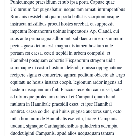
Punicumque praesidium et sub ipsa porta Capuae quae
Uolturnum fert pugnabatur; neque tam armati inrumpentibus
Romanis resistebant quam porta ballistis scorpionibusque
instructa missilibus procul hostes arcebat. et suppressit
impetum Romanorum uolnus imperatoris Ap. Claudi, cui
suos ante prima signa adhortanti sub laeuo umero summum
pectus gaeso ictum est. magna uis tamen hostium ante
portam est caesa, ceteri trepidi in urbem compulsi. et
Hannibal postquam cohortis Hispanorum stragem uidit
summaque ui castra hostium defendi, omissa oppugnatione
recipere signa et conuertere agmen peditum obiecto ab tergo
equitatu ne hostis instaret coepit. legionum ardor ingens ad
hostem insequendum fuit: Flaccus receptui cani iussit, satis
ad utrumque profectum ratus ut et Campani quam haud
multum in Hannibale praesidii esset, et ipse Hannibal
sentiret. caesa eo die, qui huius pugnae auctores sunt, octo
milia hominum de Hannibalis exercitu, tria ex Campanis
tradunt, signaque Carthaginiensibus quindecim adempta,
duodeuiginti Campanis. apud alios nequaquam tantam