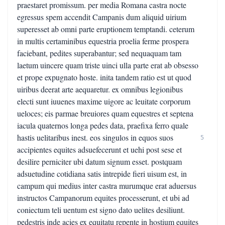
praestaret promissum. per media Romana castra nocte
egressus spem accendit Campanis dum aliquid uirium
superesset ab omni parte eruptionem temptandi. ceterum
in multis certaminibus equestria proelia ferme prospera
faciebant, pedites superabantur; sed nequaquam tam
laetum uincere quam triste uinci ulla parte erat ab obsesso
et prope expugnato hoste. inita tandem ratio est ut quod
uiribus deerat arte aequaretur. ex omnibus legionibus
electi sunt iuuenes maxime uigore ac leuitate corporum
ueloces; eis parmae breuiores quam equestres et septena
iacula quaternos longa pedes data, praefixa ferro quale
hastis uelitaribus inest. eos singulos in equos suos
5
accipientes equites adsuefecerunt et uehi post sese et
desilire perniciter ubi datum signum esset. postquam
adsuetudine cotidiana satis intrepide fieri uisum est, in
campum qui medius inter castra murumque erat aduersus
instructos Campanorum equites processerunt, et ubi ad
coniectum teli uentum est signo dato uelites desiliunt.
pedestris inde acies ex equitatu repente in hostium equites