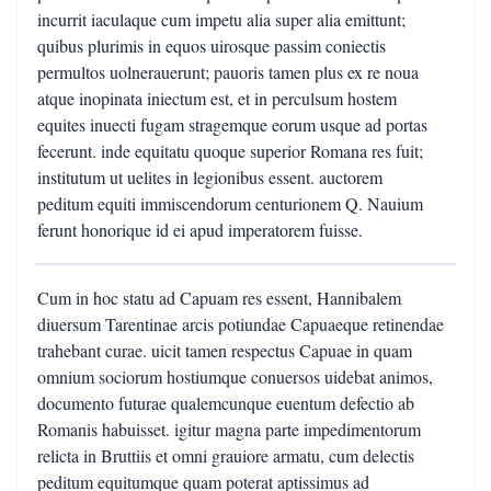
incurrit iaculaque cum impetu alia super alia emittunt;
quibus plurimis in equos uirosque passim coniectis
permultos uolnerauerunt; pauoris tamen plus ex re noua
atque inopinata iniectum est, et in perculsum hostem
equites inuecti fugam stragemque eorum usque ad portas
fecerunt. inde equitatu quoque superior Romana res fuit;
institutum ut uelites in legionibus essent. auctorem
peditum equiti immiscendorum centurionem Q. Nauium
ferunt honorique id ei apud imperatorem fuisse.
Cum in hoc statu ad Capuam res essent, Hannibalem
diuersum Tarentinae arcis potiundae Capuaeque retinendae
trahebant curae. uicit tamen respectus Capuae in quam
omnium sociorum hostiumque conuersos uidebat animos,
documento futurae qualemcunque euentum defectio ab
Romanis habuisset. igitur magna parte impedimentorum
relicta in Bruttiis et omni grauiore armatu, cum delectis
peditum equitumque quam poterat aptissimus ad