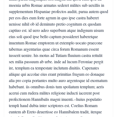
moenia urbis Romae armatus sederet milites sub uexillis in
supplementum Hispaniae profectos audiit, parua autem quod
per eos dies eum forte agrum in quo ipse castra haberet
uenisse nihil ob id deminuto pretio cognitum ex quodam
captiuo est. id uero adeo superbum atque indignum uisum
eius soli quod ipse bello captum possideret haberetque
inuentum Romae emptorem ut extemplo uocato praecone
tabernas argentarias quae circa forum Romanum essent
iusserit uenire. his motus ad Tutiam fluuium castra rettulit
sex milia passuum ab urbe. inde ad lucum Feroniae pergit
ire, templum ea tempestate inclutum diuitiis. Capenates
aliique qui accolae eius erant primitias frugum eo donaque
alia pro copia portantes multo auro argentoque id exornatum
habebant. iis omnibus donis tum spoliatum templum; aeris
acerui cum rudera milites religione inducti iacerent post
profectionem Hannibalis magni inuenti.--huius populatio
templi haud dubia inter scriptores est. Coelius Romam
euntem ab Ereto deuertisse eo Hannibalem tradit, iterque