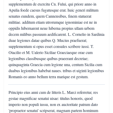
supplementum de exercitu Cn. Fului, qui priore anno in
Apulia foede caesus fugatusque erat. huic generi militum
senatus eundem, quem Cannensibus, finem statuerat
militiae. additum etiam utrorumque ignominiae est ne in
oppidis hibernarent neue hiberna propius ullam urbem
decem milibus passuum aedificarent. L. Cornelio in Sardinia
duae legiones datae quibus Q. Mucius praefuerat;
supplementum si opus esset consules scribere iussi. T.
Otacilio et M. Ualerio Siciliae Graeciaeque orae cum
legionibus classibusque quibus praeerant decretae;
quinquaginta Graecia cum legione una, centum Sicilia cum
duabus legionibus habebat naues. tribus et uiginti legionibus
Romanis eo anno bellum terra marique est gestum.
Principio eius anni cum de litteris L. Marci referretur, res
gestae magnificae senatui uisae: titulus honoris, quod
imperio non populi iussu, non ex auctoritate patrum dato
'propraetor senatui' scripserat, magnam partem hominum