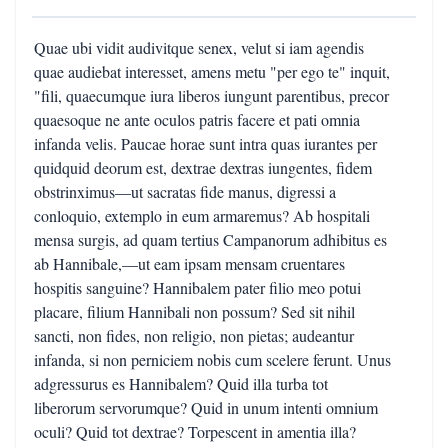
Quae ubi vidit audivitque senex, velut si iam agendis
quae audiebat interesset, amens metu "per ego te" inquit,
"fili, quaecumque iura liberos iungunt parentibus, precor
quaesoque ne ante oculos patris facere et pati omnia
infanda velis. Paucae horae sunt intra quas iurantes per
quidquid deorum est, dextrae dextras iungentes, fidem
obstrinximus—ut sacratas fide manus, digressi a
conloquio, extemplo in eum armaremus? Ab hospitali
mensa surgis, ad quam tertius Campanorum adhibitus es
ab Hannibale,—ut eam ipsam mensam cruentares
hospitis sanguine? Hannibalem pater filio meo potui
placare, filium Hannibali non possum? Sed sit nihil
sancti, non fides, non religio, non pietas; audeantur
infanda, si non perniciem nobis cum scelere ferunt. Unus
adgressurus es Hannibalem? Quid illa turba tot
liberorum servorumque? Quid in unum intenti omnium
oculi? Quid tot dextrae? Torpescent in amentia illa?