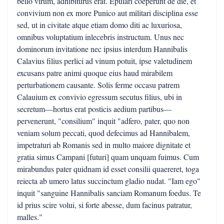
bello virum, adhibiturus erat. Epulari coeperunt de die, et
convivium non ex more Punico aut militari disciplina esse
sed, ut in civitate atque etiam domo diti ac luxuriosa,
omnibus voluptatium inlecebris instructum. Unus nec
dominorum invitatione nec ipsius interdum Hannibalis
Calavius filius perlici ad vinum potuit, ipse valetudinem
excusans patre animi quoque eius haud mirabilem
perturbationem causante. Solis ferme occasu patrem
Calauium ex convivio egressum secutus filius, ubi in
secretum—hortus erat posticis aedium partibus—
pervenerunt, "consilium" inquit "adfero, pater, quo non
veniam solum peccati, quod defecimus ad Hannibalem,
impetraturi ab Romanis sed in multo maiore dignitate et
gratia simus Campani [futuri] quam unquam fuimus. Cum
mirabundus pater quidnam id esset consilii quaereret, toga
reiecta ab umero latus succinctum gladio nudat. "Iam ego"
inquit "sanguine Hannibalis sanciam Romanum foedus. Te
id prius scire volui, si forte abesse, dum facinus patratur,
malles."