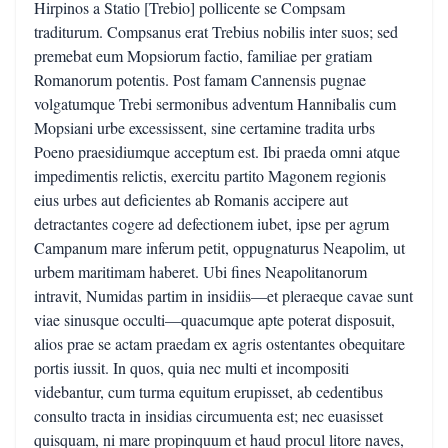
Hirpinos a Statio [Trebio] pollicente se Compsam
traditurum. Compsanus erat Trebius nobilis inter suos; sed
premebat eum Mopsiorum factio, familiae per gratiam
Romanorum potentis. Post famam Cannensis pugnae
volgatumque Trebi sermonibus adventum Hannibalis cum
Mopsiani urbe excessissent, sine certamine tradita urbs
Poeno praesidiumque acceptum est. Ibi praeda omni atque
impedimentis relictis, exercitu partito Magonem regionis
eius urbes aut deficientes ab Romanis accipere aut
detractantes cogere ad defectionem iubet, ipse per agrum
Campanum mare inferum petit, oppugnaturus Neapolim, ut
urbem maritimam haberet. Ubi fines Neapolitanorum
intravit, Numidas partim in insidiis—et pleraeque cavae sunt
viae sinusque occulti—quacumque apte poterat disposuit,
alios prae se actam praedam ex agris ostentantes obequitare
portis iussit. In quos, quia nec multi et incompositi
videbantur, cum turma equitum erupisset, ab cedentibus
consulto tracta in insidias circumuenta est; nec euasisset
quisquam, ni mare propinquum et haud procul litore naves,