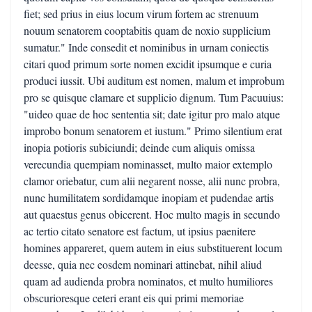
fiet; sed prius in eius locum virum fortem ac strenuum
nouum senatorem cooptabitis quam de noxio supplicium
sumatur." Inde consedit et nominibus in urnam coniectis
citari quod primum sorte nomen excidit ipsumque e curia
produci iussit. Ubi auditum est nomen, malum et improbum
pro se quisque clamare et supplicio dignum. Tum Pacuuius:
"uideo quae de hoc sententia sit; date igitur pro malo atque
improbo bonum senatorem et iustum." Primo silentium erat
inopia potioris subiciundi; deinde cum aliquis omissa
verecundia quempiam nominasset, multo maior extemplo
clamor oriebatur, cum alii negarent nosse, alii nunc probra,
nunc humilitatem sordidamque inopiam et pudendae artis
aut quaestus genus obicerent. Hoc multo magis in secundo
ac tertio citato senatore est factum, ut ipsius paenitere
homines appareret, quem autem in eius substituerent locum
deesse, quia nec eosdem nominari attinebat, nihil aliud
quam ad audienda probra nominatos, et multo humiliores
obscurioresque ceteri erant eis qui primi memoriae