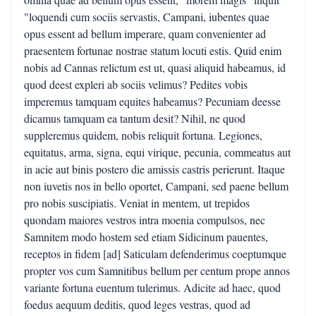
"loquendi cum sociis servastis, Campani, iubentes quae
opus essent ad bellum imperare, quam convenienter ad
praesentem fortunae nostrae statum locuti estis. Quid enim
nobis ad Cannas relictum est ut, quasi aliquid habeamus, id
quod deest expleri ab sociis velimus? Pedites vobis
imperemus tamquam equites habeamus? Pecuniam deesse
dicamus tamquam ea tantum desit? Nihil, ne quod
suppleremus quidem, nobis reliquit fortuna. Legiones,
equitatus, arma, signa, equi virique, pecunia, commeatus aut
in acie aut binis postero die amissis castris perierunt. Itaque
non iuvetis nos in bello oportet, Campani, sed paene bellum
pro nobis suscipiatis. Veniat in mentem, ut trepidos
quondam maiores vestros intra moenia compulsos, nec
Samnitem modo hostem sed etiam Sidicinum pauentes,
receptos in fidem [ad] Saticulam defenderimus coeptumque
propter vos cum Samnitibus bellum per centum prope annos
variante fortuna euentum tulerimus. Adicite ad haec, quod
foedus aequum deditis, quod leges vestras, quod ad