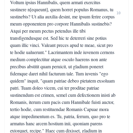
Voltum ipsius Hannibalis, quem armati exercitus
sustinere n[equeunt], quem horret populus Romanus, tu
10
sustinebis? Ut alia auxilia desint, me ipsum ferire corpus
meum opponentem pro corpore Hannibalis sustinebis?
Atqui per meum pectus petendus ille tibi
transfigendusque est. Sed hic te deterreri sine potius
quam illic vinci. Valeant preces apud te meae, sicut pro
te hodie ualuerunt." Lacrimantem inde iuvenem cernens
medium complectitur atque osculo haerens non ante
precibus abstitit quam peruicit, ut gladium poneret
fidemque daret nihil facturum tale. Tum iuvenis "ego
quidem" inquit, "quam patriae debeo pietatem exsoluam
patri. Tuam doleo vicem, cui ter proditae patriae
sustinendum est crimen, semel cum defectionem inisti ab
Romanis, iterum cum pacis cum Hannibale fuisti auctor,
tertio hodie, cum restituendae Romanis Capuae mora
atque impedimentum es. Tu, patria, ferrum, quo pro te
armatus hanc arcem hostium inii, quoniam parens
extorquet, recipe." Haec cum dixisset, gladium in