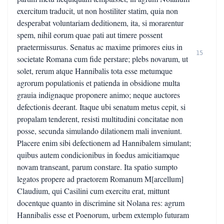
exercitum traducit, ut non hostiliter statim, quia non
desperabat voluntariam deditionem, ita, si morarentur
spem, nihil eorum quae pati aut timere possent
praetermissurus. Senatus ac maxime primores eius in
15
societate Romana cum fide perstare; plebs novarum, ut
solet, rerum atque Hannibalis tota esse metumque
agrorum populationis et patienda in obsidione multa
grauia indignaque proponere animo; neque auctores
defectionis deerant. Itaque ubi senatum metus cepit, si
propalam tenderent, resisti multitudini concitatae non
posse, secunda simulando dilationem mali inveniunt.
Placere enim sibi defectionem ad Hannibalem simulant;
quibus autem condicionibus in foedus amicitiamque
novam transeant, parum constare. Ita spatio sumpto
legatos propere ad praetorem Romanum M[arcellum]
Claudium, qui Casilini cum exercitu erat, mittunt
docentque quanto in discrimine sit Nolana res: agrum
Hannibalis esse et Poenorum, urbem extemplo futuram