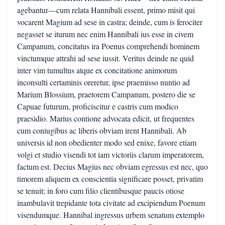
agebantur—cum relata Hannibali essent, primo misit qui
vocarent Magium ad sese in castra; deinde, cum is ferociter
negasset se iturum nec enim Hannibali ius esse in civem
Campanum, concitatus ira Poenus comprehendi hominem
vinctumque attrahi ad sese iussit. Veritus deinde ne quid
inter vim tumultus atque ex concitatione animorum
inconsulti certaminis oreretur, ipse praemisso nuntio ad
Marium Blossium, praetorem Campanum, postero die se
Capuae futurum, proficiscitur e castris cum modico
praesidio. Marius contione advocata edicit, ut frequentes
cum coniugibus ac liberis obviam irent Hannibali. Ab
universis id non obedienter modo sed enixe, favore etiam
volgi et studio visendi tot iam victoriis clarum imperatorem,
factum est. Decius Magius nec obviam egressus est nec, quo
timorem aliquem ex conscientia significare posset, privatim
se tenuit; in foro cum filio clientibusque paucis otiose
inambulavit trepidante tota civitate ad excipiendum Poenum
visendumque. Hannibal ingressus urbem senatum extemplo