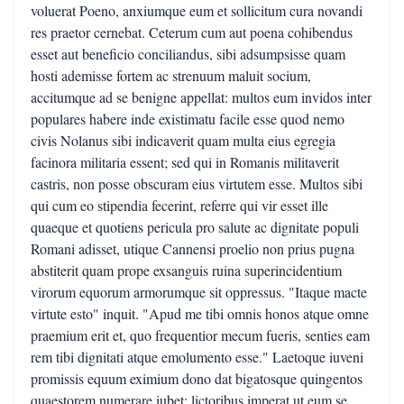
voluerat Poeno, anxiumque eum et sollicitum cura novandi
res praetor cernebat. Ceterum cum aut poena cohibendus
esset aut beneficio conciliandus, sibi adsumpsisse quam
hosti ademisse fortem ac strenuum maluit socium,
accitumque ad se benigne appellat: multos eum invidos inter
populares habere inde existimatu facile esse quod nemo
civis Nolanus sibi indicaverit quam multa eius egregia
facinora militaria essent; sed qui in Romanis militaverit
castris, non posse obscuram eius virtutem esse. Multos sibi
qui cum eo stipendia fecerint, referre qui vir esset ille
quaeque et quotiens pericula pro salute ac dignitate populi
Romani adisset, utique Cannensi proelio non prius pugna
abstiterit quam prope exsanguis ruina superincidentium
virorum equorum armorumque sit oppressus. "Itaque macte
virtute esto" inquit. "Apud me tibi omnis honos atque omne
praemium erit et, quo frequentior mecum fueris, senties eam
rem tibi dignitati atque emolumento esse." Laetoque iuveni
promissis equum eximium dono dat bigatosque quingentos
quaestorem numerare iubet; lictoribus imperat ut eum se