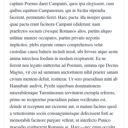
captiuis Poenus daret Campanis, quos ipsi elegissent, cum
quibus equitum Campanorum, qui in Sicilia stipendia
facerent, permutatio fieret. Haec pacta: illa insuper quam
quae pacta erant facinora Campani ediderunt: nam
praefectos socium civesque Romanos alios, partim aliquo
militiae munere occupatos, partim privatis negotiis
implicitos, plebs repente omnes comprehensos velut
custodiae causa balneis includi iussit, ubi fervore atque aestu
anima interclusa foedum in modum exspirarent. Ea ne
fierent neu legatio mitteretur ad Poenum, summa ope Decius
Magius, vir cui ad summam auctoritatem nihil praeter sanam
civium mentem defuit, restiterat. Ut vero praesidium mitti ab
Hannibale audivit, Pyrrhi superbam dominationem
miserabilemque Tarentinorum servitutem exempla referens,
primo ne reciperetur praesidium palam vociferatus est,
deinde ut receptum aut eiceretur aut, si malum facinus quod
a vetustissimis sociis consanguineisque defecissent forti ac
memorabili facinore purgare vellent, ut interfecto Punico
praesidio restituerent Romanis se. Haec—nec enim occulta