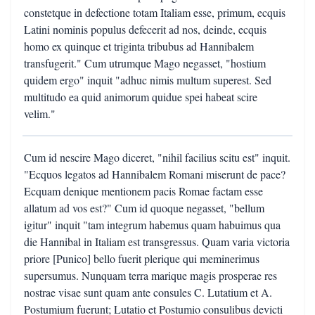
constetque in defectione totam Italiam esse, primum, ecquis
Latini nominis populus defecerit ad nos, deinde, ecquis
homo ex quinque et triginta tribubus ad Hannibalem
transfugerit." Cum utrumque Mago negasset, "hostium
quidem ergo" inquit "adhuc nimis multum superest. Sed
multitudo ea quid animorum quidue spei habeat scire
velim."
Cum id nescire Mago diceret, "nihil facilius scitu est" inquit.
"Ecquos legatos ad Hannibalem Romani miserunt de pace?
Ecquam denique mentionem pacis Romae factam esse
allatum ad vos est?" Cum id quoque negasset, "bellum
igitur" inquit "tam integrum habemus quam habuimus qua
die Hannibal in Italiam est transgressus. Quam varia victoria
priore [Punico] bello fuerit plerique qui meminerimus
supersumus. Nunquam terra marique magis prosperae res
nostrae visae sunt quam ante consules C. Lutatium et A.
Postumium fuerunt; Lutatio et Postumio consulibus devicti