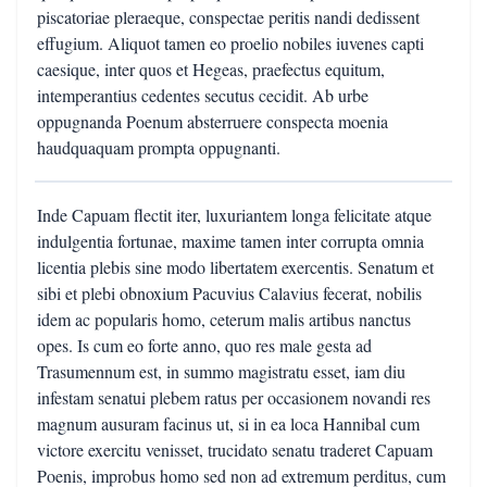
piscatoriae pleraeque, conspectae peritis nandi dedissent
effugium. Aliquot tamen eo proelio nobiles iuvenes capti
caesique, inter quos et Hegeas, praefectus equitum,
intemperantius cedentes secutus cecidit. Ab urbe
oppugnanda Poenum absterruere conspecta moenia
haudquaquam prompta oppugnanti.
Inde Capuam flectit iter, luxuriantem longa felicitate atque
indulgentia fortunae, maxime tamen inter corrupta omnia
licentia plebis sine modo libertatem exercentis. Senatum et
sibi et plebi obnoxium Pacuvius Calavius fecerat, nobilis
idem ac popularis homo, ceterum malis artibus nanctus
opes. Is cum eo forte anno, quo res male gesta ad
Trasumennum est, in summo magistratu esset, iam diu
infestam senatui plebem ratus per occasionem novandi res
magnum ausuram facinus ut, si in ea loca Hannibal cum
victore exercitu venisset, trucidato senatu traderet Capuam
Poenis, improbus homo sed non ad extremum perditus, cum