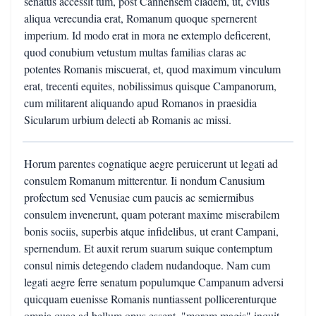
senatus accessit tum, post Cannensem cladem, ut, cvius
aliqua verecundia erat, Romanum quoque spernerent
imperium. Id modo erat in mora ne extemplo deficerent,
quod conubium vetustum multas familias claras ac
potentes Romanis miscuerat, et, quod maximum vinculum
erat, trecenti equites, nobilissimus quisque Campanorum,
cum militarent aliquando apud Romanos in praesidia
Sicularum urbium delecti ab Romanis ac missi.
Horum parentes cognatique aegre peruicerunt ut legati ad
consulem Romanum mitterentur. Ii nondum Canusium
profectum sed Venusiae cum paucis ac semiermibus
consulem invenerunt, quam poterant maxime miserabilem
bonis sociis, superbis atque infidelibus, ut erant Campani,
spernendum. Et auxit rerum suarum suique contemptum
consul nimis detegendo cladem nudandoque. Nam cum
legati aegre ferre senatum populumque Campanum adversi
quicquam euenisse Romanis nuntiassent pollicerenturque
omnia quae ad bellum opus essent, "morem magis" inquit