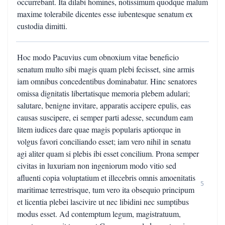
occurrebant. Ita dilabi homines, notissimum quodque malum
maxime tolerabile dicentes esse iubentesque senatum ex
custodia dimitti.
Hoc modo Pacuvius cum obnoxium vitae beneficio
senatum multo sibi magis quam plebi fecisset, sine armis
iam omnibus concedentibus dominabatur. Hinc senatores
omissa dignitatis libertatisque memoria plebem adulari;
salutare, benigne invitare, apparatis accipere epulis, eas
causas suscipere, ei semper parti adesse, secundum eam
litem iudices dare quae magis popularis aptiorque in
volgus favori conciliando esset; iam vero nihil in senatu
agi aliter quam si plebis ibi esset concilium. Prona semper
civitas in luxuriam non ingeniorum modo vitio sed
afluenti copia voluptatium et illecebris omnis amoenitatis
5
maritimae terrestrisque, tum vero ita obsequio principum
et licentia plebei lascivire ut nec libidini nec sumptibus
modus esset. Ad contemptum legum, magistratuum,