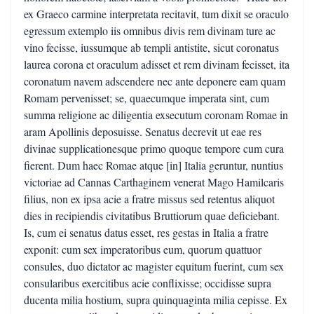
ex Graeco carmine interpretata recitavit, tum dixit se oraculo
egressum extemplo iis omnibus divis rem divinam ture ac
vino fecisse, iussumque ab templi antistite, sicut coronatus
laurea corona et oraculum adisset et rem divinam fecisset, ita
coronatum navem adscendere nec ante deponere eam quam
Romam pervenisset; se, quaecumque imperata sint, cum
summa religione ac diligentia exsecutum coronam Romae in
aram Apollinis deposuisse. Senatus decrevit ut eae res
divinae supplicationesque primo quoque tempore cum cura
fierent. Dum haec Romae atque [in] Italia geruntur, nuntius
victoriae ad Cannas Carthaginem venerat Mago Hamilcaris
filius, non ex ipsa acie a fratre missus sed retentus aliquot
dies in recipiendis civitatibus Bruttiorum quae deficiebant.
Is, cum ei senatus datus esset, res gestas in Italia a fratre
exponit: cum sex imperatoribus eum, quorum quattuor
consules, duo dictator ac magister equitum fuerint, cum sex
consularibus exercitibus acie conflixisse; occidisse supra
ducenta milia hostium, supra quinquaginta milia cepisse. Ex