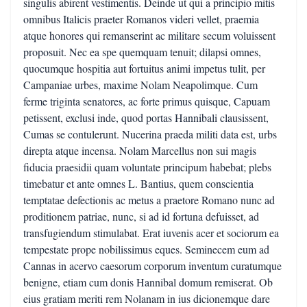
singulis abirent vestimentis. Deinde ut qui a principio mitis
omnibus Italicis praeter Romanos videri vellet, praemia
atque honores qui remanserint ac militare secum voluissent
proposuit. Nec ea spe quemquam tenuit; dilapsi omnes,
quocumque hospitia aut fortuitus animi impetus tulit, per
Campaniae urbes, maxime Nolam Neapolimque. Cum
ferme triginta senatores, ac forte primus quisque, Capuam
petissent, exclusi inde, quod portas Hannibali clausissent,
Cumas se contulerunt. Nucerina praeda militi data est, urbs
direpta atque incensa. Nolam Marcellus non sui magis
fiducia praesidii quam voluntate principum habebat; plebs
timebatur et ante omnes L. Bantius, quem conscientia
temptatae defectionis ac metus a praetore Romano nunc ad
proditionem patriae, nunc, si ad id fortuna defuisset, ad
transfugiendum stimulabat. Erat iuvenis acer et sociorum ea
tempestate prope nobilissimus eques. Seminecem eum ad
Cannas in acervo caesorum corporum inventum curatumque
benigne, etiam cum donis Hannibal domum remiserat. Ob
eius gratiam meriti rem Nolanam in ius dicionemque dare