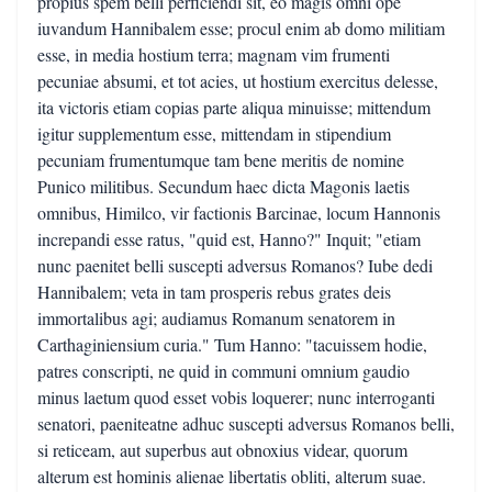
propius spem belli perficiendi sit, eo magis omni ope
iuvandum Hannibalem esse; procul enim ab domo militiam
esse, in media hostium terra; magnam vim frumenti
pecuniae absumi, et tot acies, ut hostium exercitus delesse,
ita victoris etiam copias parte aliqua minuisse; mittendum
igitur supplementum esse, mittendam in stipendium
pecuniam frumentumque tam bene meritis de nomine
Punico militibus. Secundum haec dicta Magonis laetis
omnibus, Himilco, vir factionis Barcinae, locum Hannonis
increpandi esse ratus, "quid est, Hanno?" Inquit; "etiam
nunc paenitet belli suscepti adversus Romanos? Iube dedi
Hannibalem; veta in tam prosperis rebus grates deis
immortalibus agi; audiamus Romanum senatorem in
Carthaginiensium curia." Tum Hanno: "tacuissem hodie,
patres conscripti, ne quid in communi omnium gaudio
minus laetum quod esset vobis loquerer; nunc interroganti
senatori, paeniteatne adhuc suscepti adversus Romanos belli,
si reticeam, aut superbus aut obnoxius videar, quorum
alterum est hominis alienae libertatis obliti, alterum suae.