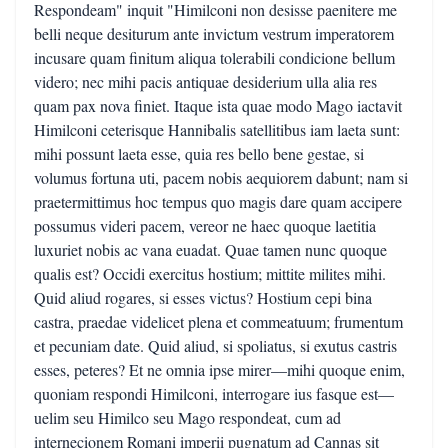
Respondeam" inquit "Himilconi non desisse paenitere me
belli neque desiturum ante invictum vestrum imperatorem
incusare quam finitum aliqua tolerabili condicione bellum
videro; nec mihi pacis antiquae desiderium ulla alia res
quam pax nova finiet. Itaque ista quae modo Mago iactavit
Himilconi ceterisque Hannibalis satellitibus iam laeta sunt:
mihi possunt laeta esse, quia res bello bene gestae, si
volumus fortuna uti, pacem nobis aequiorem dabunt; nam si
praetermittimus hoc tempus quo magis dare quam accipere
possumus videri pacem, vereor ne haec quoque laetitia
luxuriet nobis ac vana euadat. Quae tamen nunc quoque
qualis est? Occidi exercitus hostium; mittite milites mihi.
Quid aliud rogares, si esses victus? Hostium cepi bina
castra, praedae videlicet plena et commeatuum; frumentum
et pecuniam date. Quid aliud, si spoliatus, si exutus castris
esses, peteres? Et ne omnia ipse mirer—mihi quoque enim,
quoniam respondi Himilconi, interrogare ius fasque est—
uelim seu Himilco seu Mago respondeat, cum ad
internecionem Romani imperii pugnatum ad Cannas sit