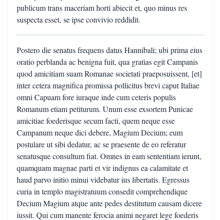
publicum trans maceriam horti abiecit et, quo minus res
suspecta esset, se ipse convivio reddidit.
Postero die senatus frequens datus Hannibali; ubi prima eius
oratio perblanda ac benigna fuit, qua gratias egit Campanis
quod amicitiam suam Romanae societati praeposuissent, [et]
inter cetera magnifica promissa pollicitus brevi caput Italiae
omni Capuam fore iuraque inde cum ceteris populis
Romanum etiam petiturum. Unum esse exsortem Punicae
amicitiae foederisque secum facti, quem neque esse
Campanum neque dici debere, Magium Decium; eum
postulare ut sibi dedatur, ac se praesente de eo referatur
senatusque consultum fiat. Omnes in eam sententiam ierunt,
quamquam magnae parti et vir indignus ea calamitate et
haud parvo initio minui videbatur ius libertatis. Egressus
curia in templo magistratuum consedit comprehendique
Decium Magium atque ante pedes destitutum causam dicere
iussit. Qui cum manente ferocia animi negaret lege foederis