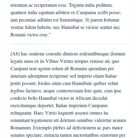
retentum ac reciperatum esse. Triginta milia peditum,
quattuor milia equitum arbitror ex Campania scribi posse;
iam pecuniae adfatim est frumentique. Si parem fortunae
vestrae fidem habetis, nec Hannibal se vicisse sentiet nec
Romani victos esse."
[Ab] hac oratione consulis dimissis redeuntibusque domum
legatis unus ex iis Vibius Virrius tempus venisse ait, quo
Campani non agrum solum ab Romanis quondam per
iniuriam ademptum reciperare sed imperio etiam Italiae
potiri possint; foedus enim cum Hannibale quibus velint
legibus facturos; neque controversiam fore quin, cum ipse
confecto bello Hannibal victor in Africam decedat
exercitumque deportet, Italiae imperium Campanis
relinquatur. Haec Virrio loquenti assensi omnes ita
renuntiant legationem uti deletum omnibus videretur nomen
Romanum. Extemplo plebes ad defectionem ac pars maior
senatus spectare; extracta tamen auctoritatibus seniorum per