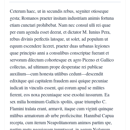
Ceterum haec, ut in secundis rebus, segniter otioseque
gesta; Romanos praeter insitam industriam animis fortuna
etiam cunctari prohibebat. Nam nec consul ulli rei quae
per eum agenda esset deerat, et dictator M. Iunius Pera,
rebus divinis perfectis latoque, ut solet, ad populum ut
equum escendere liceret, praeter duas urbanas legiones
quae principio anni a consulibus conscriptae fuerant et
servorum dilectum cohortesque ex agro Piceno et Gallico
collectas, ad ultimum prope desperatae rei publicae
auxilium—cum honesta utilibus cedunt—descendit
edixitque qui capitalem fraudem ausi quique pecuniae
iudicati in vinculis essent, qui eorum apud se milites
fierent, eos noxa pecuniaque sese exsolui iussurum. Ea
sex milia hominum Gallicis spoliis, quae triumpho C.
Flamini tralata erant, armavit, itaque cum viginti quinque
milibus armatorum ab urbe proficiscitur. Hannibal Capua
recepta, cum iterum Neapolitanorum animos partim spe,
partim metu nequiquam temptasset, in agrum Nolanum