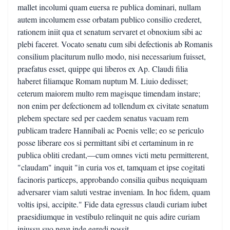
mallet incolumi quam euersa re publica dominari, nullam
autem incolumem esse orbatam publico consilio crederet,
rationem iniit qua et senatum servaret et obnoxium sibi ac
plebi faceret. Vocato senatu cum sibi defectionis ab Romanis
consilium placiturum nullo modo, nisi necessarium fuisset,
praefatus esset, quippe qui liberos ex Ap. Claudi filia
haberet filiamque Romam nuptum M. Liuio dedisset;
ceterum maiorem multo rem magisque timendam instare;
non enim per defectionem ad tollendum ex civitate senatum
plebem spectare sed per caedem senatus vacuam rem
publicam tradere Hannibali ac Poenis velle; eo se periculo
posse liberare eos si permittant sibi et certaminum in re
publica obliti credant,—cum omnes victi metu permitterent,
"claudam" inquit "in curia vos et, tamquam et ipse cogitati
facinoris particeps, approbando consilia quibus nequiquam
adversarer viam saluti vestrae inveniam. In hoc fidem, quam
voltis ipsi, accipite." Fide data egressus claudi curiam iubet
praesidiumque in vestibulo relinquit ne quis adire curiam
iniussu suo neve inde egredi possit.