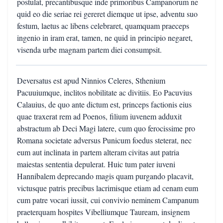
postulat, precantibusque inde primoribus Campanorum ne
quid eo die seriae rei gereret diemque ut ipse, adventu suo
festum, laetus ac libens celebraret, quamquam praeceps
ingenio in iram erat, tamen, ne quid in principio negaret,
visenda urbe magnam partem diei consumpsit.
Deversatus est apud Ninnios Celeres, Sthenium
Pacuuiumque, inclitos nobilitate ac divitiis. Eo Pacuvius
Calauius, de quo ante dictum est, princeps factionis eius
quae traxerat rem ad Poenos, filium iuvenem adduxit
abstractum ab Deci Magi latere, cum quo ferocissime pro
Romana societate adversus Punicum foedus steterat, nec
eum aut inclinata in partem alteram civitas aut patria
maiestas sententia depulerat. Huic tum pater iuveni
Hannibalem deprecando magis quam purgando placavit,
victusque patris precibus lacrimisque etiam ad cenam eum
cum patre vocari iussit, cui convivio neminem Campanum
praeterquam hospites Vibelliumque Tauream, insignem