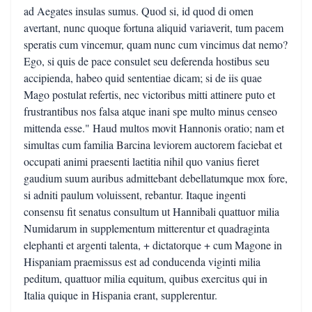
ad Aegates insulas sumus. Quod si, id quod di omen
avertant, nunc quoque fortuna aliquid variaverit, tum pacem
speratis cum vincemur, quam nunc cum vincimus dat nemo?
Ego, si quis de pace consulet seu deferenda hostibus seu
accipienda, habeo quid sententiae dicam; si de iis quae
Mago postulat refertis, nec victoribus mitti attinere puto et
frustrantibus nos falsa atque inani spe multo minus censeo
mittenda esse." Haud multos movit Hannonis oratio; nam et
simultas cum familia Barcina leviorem auctorem faciebat et
occupati animi praesenti laetitia nihil quo vanius fieret
gaudium suum auribus admittebant debellatumque mox fore,
si adniti paulum voluissent, rebantur. Itaque ingenti
consensu fit senatus consultum ut Hannibali quattuor milia
Numidarum in supplementum mitterentur et quadraginta
elephanti et argenti talenta, + dictatorque + cum Magone in
Hispaniam praemissus est ad conducenda viginti milia
peditum, quattuor milia equitum, quibus exercitus qui in
Italia quique in Hispania erant, supplerentur.