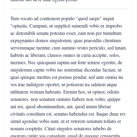
Tum vocato ad contionem populo "quod saepe" inquit
"optastis, Campani, ut supplicii sumendi vobis ex improbo
ac detestabili senatu potestas esset, eam non per tumultum
expugnantes domos singulorum, quas praesidiis clientium
servorumque tuentur, cum summo vestro periculo, sed tutam
habetis ac liberam; clausos omnes in curia accipite, solos,
inermes. Nec quicquam raptim aut forte temere egeritis; de
singulorum capite vobis ius sententiae dicendae faciam, ut
quas quisque meritus est poenas pendat; sed ante omnia ita
vos irae indulgere oportet, ut potiorem ira salutem atque
utilitatem vestram habeatis. Etenim hos, ut opinor, odistis
senatores, non senatum omnino habere non voltis; quippe
aut rex, quod abominandum, aut, quod unum liberae
civitatis consilium est, senatus habendus est. Itaque duae res
simul agendae vobis sunt, ut et veterem senatum tollatis et
nouum cooptetis. Citari singulos senatores iubebo de
quorum capite vos consulam; quod de quoque censueritis