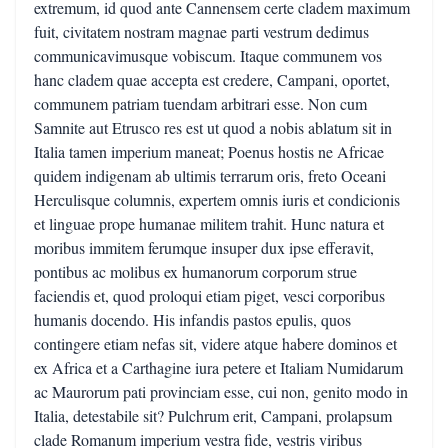
extremum, id quod ante Cannensem certe cladem maximum
fuit, civitatem nostram magnae parti vestrum dedimus
communicavimusque vobiscum. Itaque communem vos
hanc cladem quae accepta est credere, Campani, oportet,
communem patriam tuendam arbitrari esse. Non cum
Samnite aut Etrusco res est ut quod a nobis ablatum sit in
Italia tamen imperium maneat; Poenus hostis ne Africae
quidem indigenam ab ultimis terrarum oris, freto Oceani
Herculisque columnis, expertem omnis iuris et condicionis
et linguae prope humanae militem trahit. Hunc natura et
moribus immitem ferumque insuper dux ipse efferavit,
pontibus ac molibus ex humanorum corporum strue
faciendis et, quod proloqui etiam piget, vesci corporibus
humanis docendo. His infandis pastos epulis, quos
contingere etiam nefas sit, videre atque habere dominos et
ex Africa et a Carthagine iura petere et Italiam Numidarum
ac Maurorum pati provinciam esse, cui non, genito modo in
Italia, detestabile sit? Pulchrum erit, Campani, prolapsum
clade Romanum imperium vestra fide, vestris viribus