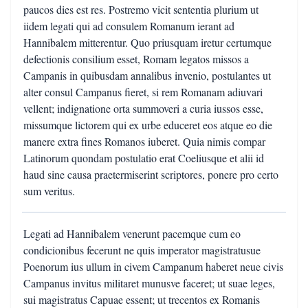
paucos dies est res. Postremo vicit sententia plurium ut
iidem legati qui ad consulem Romanum ierant ad
Hannibalem mitterentur. Quo priusquam iretur certumque
defectionis consilium esset, Romam legatos missos a
Campanis in quibusdam annalibus invenio, postulantes ut
alter consul Campanus fieret, si rem Romanam adiuvari
vellent; indignatione orta summoveri a curia iussos esse,
missumque lictorem qui ex urbe educeret eos atque eo die
manere extra fines Romanos iuberet. Quia nimis compar
Latinorum quondam postulatio erat Coeliusque et alii id
haud sine causa praetermiserint scriptores, ponere pro certo
sum veritus.
Legati ad Hannibalem venerunt pacemque cum eo
condicionibus fecerunt ne quis imperator magistratusue
Poenorum ius ullum in civem Campanum haberet neue civis
Campanus invitus militaret munusve faceret; ut suae leges,
sui magistratus Capuae essent; ut trecentos ex Romanis