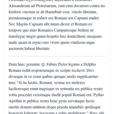
Alexandream ad Ptolomaeum, cum eum docuisset contra ius
foederis vinctum se ab Hannibale esse, vinclis liberatur,
permissumque ut rediret seu Romam seu Capuam mallet.
Nec Magius Capuam sibi tutam dicere et Romam eo
tempore quo inter Romanos Campanosque bellum sit
transfugae magis quam hospitis fore domicilium; nusquam
malle quam in regno eius vivere quem vindicem atque
auctorem habeat libertatis.
Dum haec geruntur, Q. Fabius Pictor legatus a Delphis
Romam rediit responsumque ex scripto recitavit. Divi
divaeque in eo erant quibus quoque modo supplicaretur;
tum: "Si ita faxitis, Romani, vestrae res meliores
facilioresque erunt magisque ex sententia res publica vestra
vobis procedet victoriaque duelli populi Romani erit. Pythio
Apollini re publica vestra bene gesta servataque lucris
meritis donum mittitote deque praeda manubiis spoliisque
honorem habetote; lasciviam a vobis prohibetote." Haec ubi