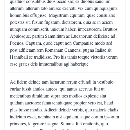
quattuor consulibus duos occidisse; ex duobus saucium
alterum, alterum toto amisso exercitu vix cum quinquaginta
hominibus effugisse. Magistrum equitum, quae consularis
potestas sit, fusum fugatum; dictatorem, quia se in aciem
nunquam commiserit, unicum haberi imperatorem. Bruttios
Apulosque, partim Samnitium ac Lucanorum defecisse ad
Poenos. Capuam, quod caput non Campaniae modo sed
post adflictam rem Romanam Cannensi pugna Italiae sit,
Hannibali se tradidisse. Pro his tantis totque victoriis verum
esse grates deis immortalibus agi haberique.
Ad fidem deinde tam laetarum rerum effundi in vestibulo
curiae iussit anulos aureos, qui tantus acervus fuit ut
metientibus dimidium supra tres modios explesse sint
quidam auctores: fama tenuit quae propior vero est, haud
plus fuisse modio. Adiecit deinde verbis, quo maioris cladis
indicium esset, neminem nisi equitem, atque eorum ipsorum
primores, id gerere insigne. Summa fuit orationis, quo