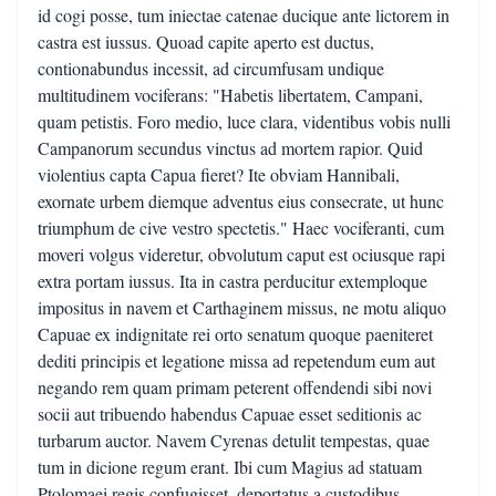
id cogi posse, tum iniectae catenae ducique ante lictorem in
castra est iussus. Quoad capite aperto est ductus,
contionabundus incessit, ad circumfusam undique
multitudinem vociferans: "Habetis libertatem, Campani,
quam petistis. Foro medio, luce clara, videntibus vobis nulli
Campanorum secundus vinctus ad mortem rapior. Quid
violentius capta Capua fieret? Ite obviam Hannibali,
exornate urbem diemque adventus eius consecrate, ut hunc
triumphum de cive vestro spectetis." Haec vociferanti, cum
moveri volgus videretur, obvolutum caput est ociusque rapi
extra portam iussus. Ita in castra perducitur extemploque
impositus in navem et Carthaginem missus, ne motu aliquo
Capuae ex indignitate rei orto senatum quoque paeniteret
dediti principis et legatione missa ad repetendum eum aut
negando rem quam primam peterent offendendi sibi novi
socii aut tribuendo habendus Capuae esset seditionis ac
turbarum auctor. Navem Cyrenas detulit tempestas, quae
tum in dicione regum erant. Ibi cum Magius ad statuam
Ptolomaei regis confugisset, deportatus a custodibus