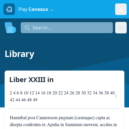
Dism
Play
Conexus →
Search...
Search...
Ope
Library
Liber XXIII
in
2 4 6 8 10 12 14 16 18 20 22 24 26 28 30 32 34 36 38 40
1
42 44 46 48 49
Hannibal post Cannensem pugnam [castraque] capta ac
direpta confestim ex Apulia in Samnium moverat, accitus in