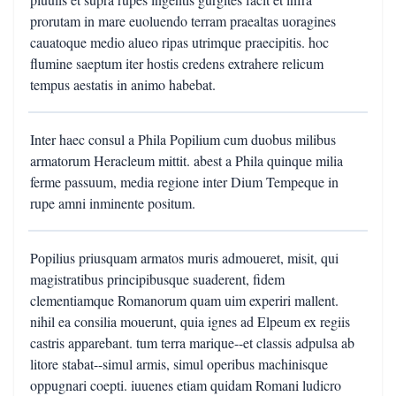
prorutam in mare euoluendo terram praealtas uoragines
cauatoque medio alueo ripas utrimque praecipitis. hoc
flumine saeptum iter hostis credens extrahere relicum
tempus aestatis in animo habebat.
Inter haec consul a Phila Popilium cum duobus milibus
armatorum Heracleum mittit. abest a Phila quinque milia
ferme passuum, media regione inter Dium Tempeque in
rupe amni inminente positum.
Popilius priusquam armatos muris admoueret, misit, qui
magistratibus principibusque suaderent, fidem
clementiamque Romanorum quam uim experiri mallent.
nihil ea consilia mouerunt, quia ignes ad Elpeum ex regiis
castris apparebant. tum terra marique--et classis adpulsa ab
litore stabat--simul armis, simul operibus machinisque
oppugnari coepti. iuuenes etiam quidam Romani ludicro