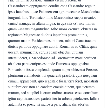
Cassandream oppugnaret. condita est a Cassandro rege in
ipsis faucibus, quae Pallenensem agrum ceterae Macedoniae
iungunt, hinc Toronaico, hinc Macedonico saepta m<ari>.
eminet namque in altum lingua, in qua sita est, nec minus
quam ~inaltus magnitudine Atho mons excurrit, obuersa in
regionem Magnesiae duobus inparibus promunturiis,
quorum maiori Posideum est nomen, minori Canastraeum.
diuisis partibus oppugnare adorti. Romanus ad Clitas, quas
uocant, munimenta, ceruis etiam obiectis, ut uiam
intercluderet, a Macedonico ad Toronaicum mare perducit.
ab altera parte euripus est; inde Eumenes oppugnabat.
Romanis in fossa conplenda, quam nuper obiecerat Perseus,
plurimum erat laboris. ibi quaerenti praetori, quia nusquam
cumuli apparebant, quo regesta e fossa terra foret, monstrati
sunt fornices: non ad eandem crassitudinem, qua ueterem
murum, sed simplici laterum ordine structos esse. consilium
igitur cepit transfosso pariete iter in urbem patefacere. fallere
autem ita se posse, si muros a parte alia scalis adortus