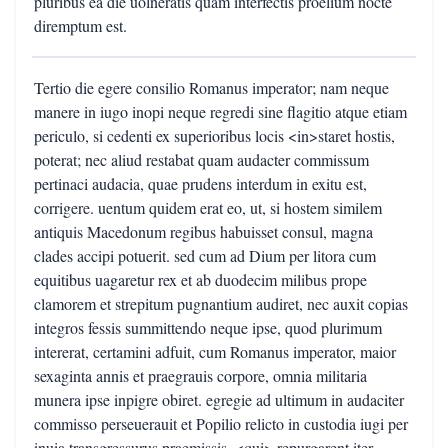
pluribus ea die uolneratis quam interfectis proelium nocte
diremptum est.
Tertio die egere consilio Romanus imperator; nam neque
manere in iugo inopi neque regredi sine flagitio atque etiam
periculo, si cedenti ex superioribus locis <in>staret hostis,
poterat; nec aliud restabat quam audacter commissum
pertinaci audacia, quae prudens interdum in exitu est,
corrigere. uentum quidem erat eo, ut, si hostem similem
antiquis Macedonum regibus habuisset consul, magna
clades accipi potuerit. sed cum ad Dium per litora cum
equitibus uagaretur rex et ab duodecim milibus prope
clamorem et strepitum pugnantium audiret, nec auxit copias
integros fessis summittendo neque ipse, quod plurimum
intererat, certamini adfuit, cum Romanus imperator, maior
sexaginta annis et praegrauis corpore, omnia militaria
munera ipse inpigre obiret. egregie ad ultimum in audaciter
commisso perseuerauit et Popilio relicto in custodia iugi per
inuia transgressurus praemissis, <qui> repurgarent iter,