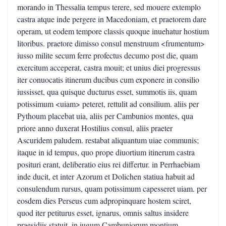
morando in Thessalia tempus terere, sed mouere extemplo
castra atque inde pergere in Macedoniam, et praetorem dare
operam, ut eodem tempore classis quoque inuehatur hostium
litoribus. praetore dimisso consul menstruum <frumentum>
iusso milite secum ferre profectus decumo post die, quam
exercitum acceperat, castra mouit; et unius diei progressus
iter conuocatis itinerum ducibus cum exponere in consilio
iussisset, qua quisque ducturus esset, summotis iis, quam
potissimum <uiam> peteret, rettulit ad consilium. aliis per
Pythoum placebat uia, aliis per Cambunios montes, qua
priore anno duxerat Hostilius consul, aliis praeter
Ascuridem paludem. restabat aliquantum uiae communis;
itaque in id tempus, quo prope diuortium itinerum castra
posituri erant, deliberatio eius rei differtur. in Perrhaebiam
inde ducit, et inter Azorum et Dolichen statiua habuit ad
consulendum rursus, quam potissimum capesseret uiam. per
eosdem dies Perseus cum adpropinquare hostem sciret,
quod iter petiturus esset, ignarus, omnis saltus insidere
praesidiis statuit. in iugum Cambuniorum montium--