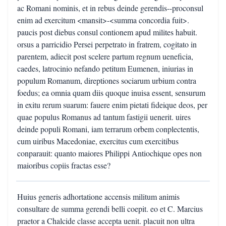
ac Romani nominis, et in rebus deinde gerendis--proconsul
enim ad exercitum <mansit>-<summa concordia fuit>.
paucis post diebus consul contionem apud milites habuit.
orsus a parricidio Persei perpetrato in fratrem, cogitato in
parentem, adiecit post scelere partum regnum ueneficia,
caedes, latrocinio nefando petitum Eumenen, iniurias in
populum Romanum, direptiones sociarum urbium contra
foedus; ea omnia quam diis quoque inuisa essent, sensurum
in exitu rerum suarum: fauere enim pietati fideique deos, per
quae populus Romanus ad tantum fastigii uenerit. uires
deinde populi Romani, iam terrarum orbem conplectentis,
cum uiribus Macedoniae, exercitus cum exercitibus
conparauit: quanto maiores Philippi Antiochique opes non
maioribus copiis fractas esse?
Huius generis adhortatione accensis militum animis
consultare de summa gerendi belli coepit. eo et C. Marcius
praetor a Chalcide classe accepta uenit. placuit non ultra