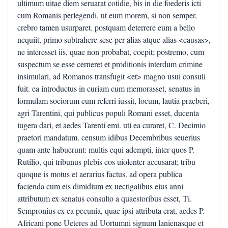
ultimum uitae diem seruarat cotidie, bis in die foederis icti
cum Romanis perlegendi, ut eum morem, si non semper,
crebro tamen usurparet. postquam deterrere eum a bello
nequiit, primo subtrahere sese per alias atque alias <causas>,
ne interesset iis, quae non probabat, coepit; postremo, cum
suspectum se esse cerneret et proditionis interdum crimine
insimulari, ad Romanos transfugit <et> magno usui consuli
fuit. ea introductus in curiam cum memorasset, senatus in
formulam sociorum eum referri iussit, locum, lautia praeberi,
agri Tarentini, qui publicus populi Romani esset, ducenta
iugera dari, et aedes Tarenti emi. uti ea curaret, C. Decimio
praetori mandatum. censum idibus Decembribus seuerius
quam ante habuerunt: multis equi adempti, inter quos P.
Rutilio, qui tribunus plebis eos uiolenter accusarat; tribu
quoque is motus et aerarius factus. ad opera publica
facienda cum eis dimidium ex uectigalibus eius anni
attributum ex senatus consulto a quaestoribus esset, Ti.
Sempronius ex ea pecunia, quae ipsi attributa erat, aedes P.
Africani pone Ueteres ad Uortumni signum lanienasque et