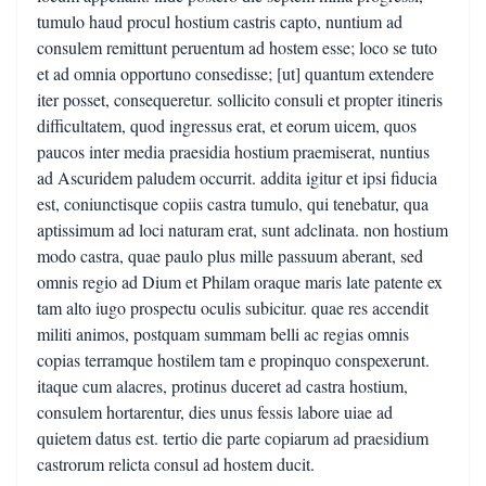
tumulo haud procul hostium castris capto, nuntium ad
consulem remittunt peruentum ad hostem esse; loco se tuto
et ad omnia opportuno consedisse; [ut] quantum extendere
iter posset, consequeretur. sollicito consuli et propter itineris
difficultatem, quod ingressus erat, et eorum uicem, quos
paucos inter media praesidia hostium praemiserat, nuntius
ad Ascuridem paludem occurrit. addita igitur et ipsi fiducia
est, coniunctisque copiis castra tumulo, qui tenebatur, qua
aptissimum ad loci naturam erat, sunt adclinata. non hostium
modo castra, quae paulo plus mille passuum aberant, sed
omnis regio ad Dium et Philam oraque maris late patente ex
tam alto iugo prospectu oculis subicitur. quae res accendit
militi animos, postquam summam belli ac regias omnis
copias terramque hostilem tam e propinquo conspexerunt.
itaque cum alacres, protinus duceret ad castra hostium,
consulem hortarentur, dies unus fessis labore uiae ad
quietem datus est. tertio die parte copiarum ad praesidium
castrorum relicta consul ad hostem ducit.