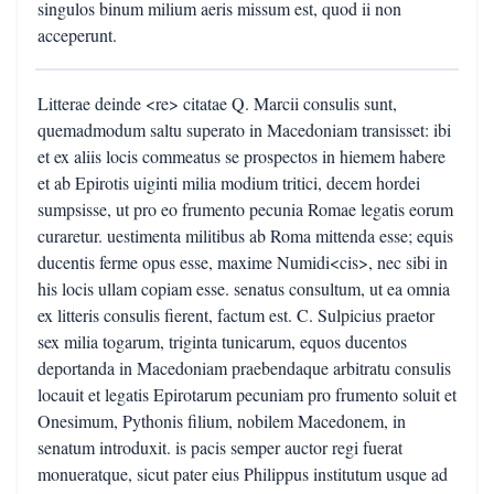
singulos binum milium aeris missum est, quod ii non
acceperunt.
Litterae deinde <re> citatae Q. Marcii consulis sunt,
quemadmodum saltu superato in Macedoniam transisset: ibi
et ex aliis locis commeatus se prospectos in hiemem habere
et ab Epirotis uiginti milia modium tritici, decem hordei
sumpsisse, ut pro eo frumento pecunia Romae legatis eorum
curaretur. uestimenta militibus ab Roma mittenda esse; equis
ducentis ferme opus esse, maxime Numidi<cis>, nec sibi in
his locis ullam copiam esse. senatus consultum, ut ea omnia
ex litteris consulis fierent, factum est. C. Sulpicius praetor
sex milia togarum, triginta tunicarum, equos ducentos
deportanda in Macedoniam praebendaque arbitratu consulis
locauit et legatis Epirotarum pecuniam pro frumento soluit et
Onesimum, Pythonis filium, nobilem Macedonem, in
senatum introduxit. is pacis semper auctor regi fuerat
monueratque, sicut pater eius Philippus institutum usque ad