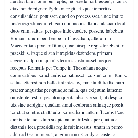
auratis statuis omnibus raptis, ne praeda hosti essent, incolas
eius loci demigrare Pydnam cogit, et, quae temeritas
consulis uideri potuisset, quod eo processisset, unde inuito
hoste regredi nequiret, eam non inconsultam audaciam fecit.
duos enim saltus, per quos inde euadere possent, habebant
Romani, unum per Tempe in Thessaliam, alterum in
Macedoniam praeter Dium; quae utraque regiis tenebantur
praesidiis. itaque si sua intrepidus defendens primam
speciem adpropinquantis terroris sustinuisset, neque
receptus Romanis per Tempe in Thessaliam neque
commeatibus peruehendis ea patuisset iter. sunt enim Tempe
saltus, etiamsi non bello fiat infestus, transitu difficilis. nam
praeter angustias per quinque milia, qua exiguum iumento
onusto iter est, rupes utrimque ita abscisae sunt, ut despici
uix sine uertigine quadam simul oculorum animique possit.
terret et sonitus et altitudo per mediam uallem fluentis Penei
amnis. hic locus tam suapte natura infestus per quattuor
distantia loca praesidiis regiis fuit insessus. unum in primo
aditu ad Gonnum erat, alterum <in> Condylo, castello