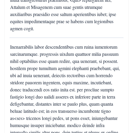
Attalum et Misagenem cum suae gentis utrumque
auxiliaribus praesidio esse saltum aperientibus iubet; ipse
equites impedimentaque prae se habens cum legionibus
agmen cogit.
Inenarrabilis labor descendentibus cum ruina iumentorum
sarcinarumque. progressis uixdum quattuor milia passuum
nihil optabilius esse quam redire, qua uenerant, si possent.
hostilem prope tumultum agmini elephanti praebebant, qui,
ubi ad inuia uenerant, deiectis rectoribus cum horrendo
stridore pauorem ingentem, equis maxime, incutiebant,
donec traducendi eos ratio inita est. per procliue sumpto
fastigio longi duo ualidi asseres ex inferiore parte in terra
defigebantur, distantes inter se paulo plus, quam quanta
beluae latitudo est; in eos transuerso incumbente tigno
as<ses> tricenos longi pedes, ut pons esset, iniungebantur
humusque insuper iniciebatur. modico deinde infra
interuallo similis alter pons, dein tertius et plures ex ordine,