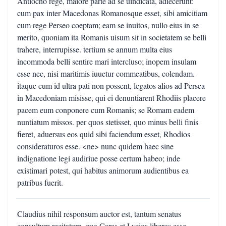
Antiocho rege, maiore parte ad se uindicata, adiecerunt:
cum pax inter Macedonas Romanosque esset, sibi amicitiam
cum rege Perseo coeptam; eam se inuitos, nullo eius in se
merito, quoniam ita Romanis uisum sit in societatem se belli
trahere, interrupisse. tertium se annum multa eius
incommoda belli sentire mari intercluso; inopem insulam
esse nec, nisi maritimis iuuetur commeatibus, colendam.
itaque cum id ultra pati non possent, legatos alios ad Persea
in Macedoniam misisse, qui ei denuntiarent Rhodiis placere
pacem eum conponere cum Romanis; se Romam eadem
nuntiatum missos. per quos stetisset, quo minus belli finis
fieret, aduersus eos quid sibi faciendum esset, Rhodios
consideraturos esse. <ne> nunc quidem haec sine
indignatione legi audiriue posse certum habeo; inde
existimari potest, qui habitus animorum audientibus ea
patribus fuerit.
Claudius nihil responsum auctor est, tantum senatus
consultum recitatum, quo Caras et Lycios liberos esse