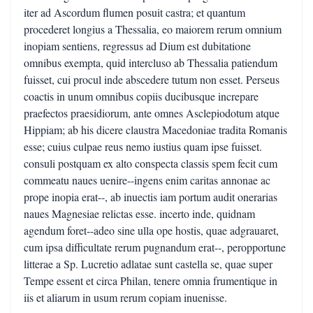
iter ad Ascordum flumen posuit castra; et quantum
procederet longius a Thessalia, eo maiorem rerum omnium
inopiam sentiens, regressus ad Dium est dubitatione
omnibus exempta, quid intercluso ab Thessalia patiendum
fuisset, cui procul inde abscedere tutum non esset. Perseus
coactis in unum omnibus copiis ducibusque increpare
praefectos praesidiorum, ante omnes Asclepiodotum atque
Hippiam; ab his dicere claustra Macedoniae tradita Romanis
esse; cuius culpae reus nemo iustius quam ipse fuisset.
consuli postquam ex alto conspecta classis spem fecit cum
commeatu naues uenire--ingens enim caritas annonae ac
prope inopia erat--, ab inuectis iam portum audit onerarias
naues Magnesiae relictas esse. incerto inde, quidnam
agendum foret--adeo sine ulla ope hostis, quae adgrauaret,
cum ipsa difficultate rerum pugnandum erat--, peropportune
litterae a Sp. Lucretio adlatae sunt castella se, quae super
Tempe essent et circa Philan, tenere omnia frumentique in
iis et aliarum in usum rerum copiam inuenisse.