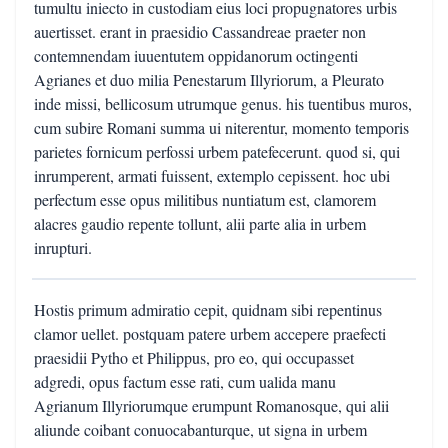
tumultu iniecto in custodiam eius loci propugnatores urbis
auertisset. erant in praesidio Cassandreae praeter non
contemnendam iuuentutem oppidanorum octingenti
Agrianes et duo milia Penestarum Illyriorum, a Pleurato
inde missi, bellicosum utrumque genus. his tuentibus muros,
cum subire Romani summa ui niterentur, momento temporis
parietes fornicum perfossi urbem patefecerunt. quod si, qui
inrumperent, armati fuissent, extemplo cepissent. hoc ubi
perfectum esse opus militibus nuntiatum est, clamorem
alacres gaudio repente tollunt, alii parte alia in urbem
inrupturi.
Hostis primum admiratio cepit, quidnam sibi repentinus
clamor uellet. postquam patere urbem accepere praefecti
praesidii Pytho et Philippus, pro eo, qui occupasset
adgredi, opus factum esse rati, cum ualida manu
Agrianum Illyriorumque erumpunt Romanosque, qui alii
aliunde coibant conuocabanturque, ut signa in urbem