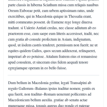
parte classis in hiberna Sciathum missa cum reliquis nauibus
Oreum Euboeae petit, eam urbem aptissimam ratus, unde
exercitibus, qui in Macedonia quique in Thessalia erant,
mitti commeatus possent. de Eumene rege longe diuersa
tradunt. si Ualerio Antiati credas, nec classe adiutum ab eo
praetorem esse, cum saepe eum litteris accersisset, tradit, nec
cum gratia ab consule profectum in Asiam, indignatum,
quod, ut iisdem castris tenderet, permissum non fuerit; ne ut
equites quidem Gallos, quos secum adduxerat, relinqueret,
impetrari ab eo potuisse. Attalum fratrem eius et remansisse
apud consulem, et sinceram eius fidem aequali tenore
egregiamque operam in eo bello fuisse.
Dum bellum in Macedonia geritur, legati Transalpini ab
regulo Gallorum--Balanus ipsius traditur nomen; gentis ex
qua fuerit, non traditur--Romam uenerunt pollicentes ad
Macedonicum bellum auxilia. gratiae ab senatu actae
muneraque missa, torquis aureus duo pondo et paterae