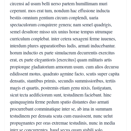
circensi ad usum belli uerso partem humillimam muri
ceperunt. mos erat tum, nondum hac effusione inducta
bestiis omnium gentium circum conplendi, uaria
spectaculorum conquirere genera; nam semel quadrigis,
semel desultore misso uix unius horae tempus utrumque
curriculum conplebat. inter cetera sexageni ferme iuuenes,
interdum plures apparatioribus ludis, armati inducebantur.
horum inductio ex parte simulacrum decurrentis exercitus
erat, ex parte elegantioris [exercitus] quam militaris artis
propiorque gladiatorium armorum usum. cum alios decursu
edidissent motus, quadrato agmine facto, scutis super capita
densatis, stantibus primis, secundis summissioribus, tertiis
magis et quartis, postremis etiam genu nixis, fastigatam,
sicut tecta aedificiorum sunt, testudinem faciebant. hinc
quinquaginta ferme pedum spatio distantes duo armati
procurrebant comminatique inter se, ab ima in summam
testudinem per densata scuta cum euasissent, nunc uelut
propugnantes per oras extremae testudinis, nunc in media
inter se concurrentes, haud secus quam stabili solo