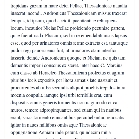
trepidans gazam in mare deici Pellae, Thessalonicae naualia
iusserat incendi. Andronicus Thessalonicam missus traxerat
tempus, id ipsum, quod accidit, paenitentiae relinquens
locum. incautior Nicias Pellae proiciendo pecuniae partem,
quae fuerat <ad> Phacum; sed in re emendabili uisus lapsus
esse, quod per urinatores omnis ferme extracta est. tantusque
pudor regi pauoris eius fuit, ut urinatores clam interfici
iusserit, deinde Andronicum quoque et Nician, ne quis tam
dementis imperii conscius existeret. inter haec C. Marcius
cum classe ab Heracleo Thessalonicam profectus et agrum
pluribus locis expositis per litora armatis late uastauit et
procurrentes ab urbe secundis aliquot proeliis trepidos intra
moenia conpulit. iamque ipsi urbi terribilis erat, cum
dispositis omnis generis tormentis non uagi modo circa
muros, temere adpropinquantes, sed etiam qui in nauibus
erant, saxis tormento emicantibus percutiebantur. reuocatis
igitur in naues militibus omissaque Thessalonicae
oppugnatione Aeniam inde petunt. quindecim milia