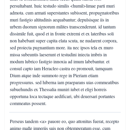
persultabant. huic testudo similis <humil>limae parti muri
admota. cum armati superstantes subissent, propugnatoribus
muri fastigio altitudinis aequabantur; depulsisque iis in
urbem duorum signorum milites transcenderunt. id tantum
dissimile fuit, quod et in fronte extremi et ex lateribus soli
non habebant super capita elata scuta, ne nudarent corpora,
sed proiecta pugnantium more. ita nec ipsos tela ex muro
missa subeuntis laeserunt et testudini iniecta imbris in
modum lubrico fastigio innoxia ad imum labebantur. et
consul capto iam Heracleo castra eo promouit, tamquam
Dium atque inde summoto rege in Pieriam etiam
progressurus. sed hiberna iam praeparans uias commeatibus
subuehundis ex Thessalia muniri iubet et eligi horreis
opportuna loca tectaque aedificari, ubi deuersari portantes
commeatus possent.
Perseus tandem <a> pauore eo, quo attonitus fuerat, recepto
animo malle imperiis suis non obtemperatum esse, cum