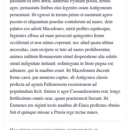
passuum ea urbs abest, aduersus Pydnam posita, fertilis
agro. peruastatis finibus eius legentes oram Antigoneam
perueniunt. ibi egressi in terram primo et uastarunt agros
passim et aliquantum praedae contulerunt ad naues. dein
palatos eos adorti Macedones, mixti pedites equitesque,
fugientes effuse ad mare persecuti quingentos ferme
occiderunt et non minus ceperunt. nec aliud quam ultima
necessitas, cum recipere se tuto ad naues prohiberentur,
animos militum Romanorum simul desperatione alia salutis
simul indignitate inritauit. redintegrata in litore pugna est;
adiuuere, qui in nauibus erant. ibi Macedonum ducenti
ferme caesi, par numerus captus. ab Antigonea classis
profecta ad agrum Pallenensem escensionem ad
populandum fecit. finium is ager Cassandrensium erat, longe
fertilissimus omnis orae, quam praeteruecti fuerant. ibi
Eumenes rex uiginti tectis nauibus ab Elaea profectus obuius
fuit et quinque missae a Prusia rege tectae naues.
Hac uirium accessione animus creuit praetori, ut