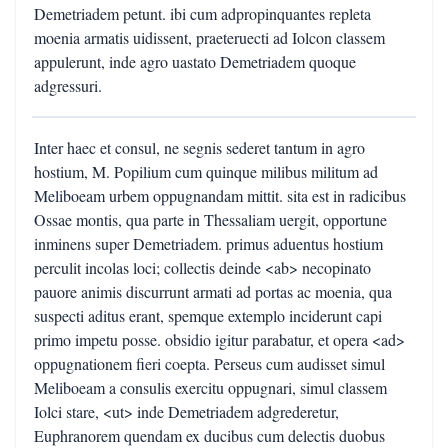
Demetriadem petunt. ibi cum adpropinquantes repleta
moenia armatis uidissent, praeteruecti ad Iolcon classem
appulerunt, inde agro uastato Demetriadem quoque
adgressuri.
Inter haec et consul, ne segnis sederet tantum in agro
hostium, M. Popilium cum quinque milibus militum ad
Meliboeam urbem oppugnandam mittit. sita est in radicibus
Ossae montis, qua parte in Thessaliam uergit, opportune
inminens super Demetriadem. primus aduentus hostium
perculit incolas loci; collectis deinde <ab> necopinato
pauore animis discurrunt armati ad portas ac moenia, qua
suspecti aditus erant, spemque extemplo inciderunt capi
primo impetu posse. obsidio igitur parabatur, et opera <ad>
oppugnationem fieri coepta. Perseus cum audisset simul
Meliboeam a consulis exercitu oppugnari, simul classem
Iolci stare, <ut> inde Demetriadem adgrederetur,
Euphranorem quendam ex ducibus cum delectis duobus