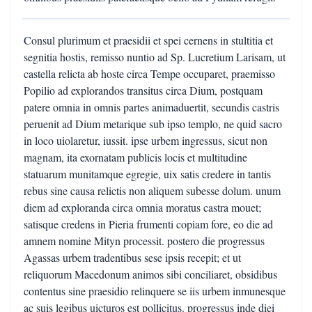
Consul plurimum et praesidii et spei cernens in stultitia et
segnitia hostis, remisso nuntio ad Sp. Lucretium Larisam, ut
castella relicta ab hoste circa Tempe occuparet, praemisso
Popilio ad explorandos transitus circa Dium, postquam
patere omnia in omnis partes animaduertit, secundis castris
peruenit ad Dium metarique sub ipso templo, ne quid sacro
in loco uiolaretur, iussit. ipse urbem ingressus, sicut non
magnam, ita exornatam publicis locis et multitudine
statuarum munitamque egregie, uix satis credere in tantis
rebus sine causa relictis non aliquem subesse dolum. unum
diem ad exploranda circa omnia moratus castra mouet;
satisque credens in Pieria frumenti copiam fore, eo die ad
amnem nomine Mityn processit. postero die progressus
Agassas urbem tradentibus sese ipsis recepit; et ut
reliquorum Macedonum animos sibi conciliaret, obsidibus
contentus sine praesidio relinquere se iis urbem inmunesque
ac suis legibus uicturos est pollicitus. progressus inde diei