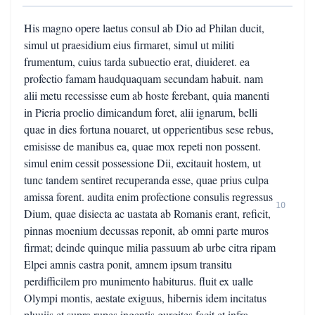
His magno opere laetus consul ab Dio ad Philan ducit,
simul ut praesidium eius firmaret, simul ut militi
frumentum, cuius tarda subuectio erat, diuideret. ea
profectio famam haudquaquam secundam habuit. nam
alii metu recessisse eum ab hoste ferebant, quia manenti
in Pieria proelio dimicandum foret, alii ignarum, belli
quae in dies fortuna nouaret, ut opperientibus sese rebus,
emisisse de manibus ea, quae mox repeti non possent.
simul enim cessit possessione Dii, excitauit hostem, ut
tunc tandem sentiret recuperanda esse, quae prius culpa
amissa forent. audita enim profectione consulis regressus
10
Dium, quae disiecta ac uastata ab Romanis erant, reficit,
pinnas moenium decussas reponit, ab omni parte muros
firmat; deinde quinque milia passuum ab urbe citra ripam
Elpei amnis castra ponit, amnem ipsum transitu
perdifficilem pro munimento habiturus. fluit ex ualle
Olympi montis, aestate exiguus, hibernis idem incitatus
pluuiis et supra rupes ingentis gurgites facit et infra