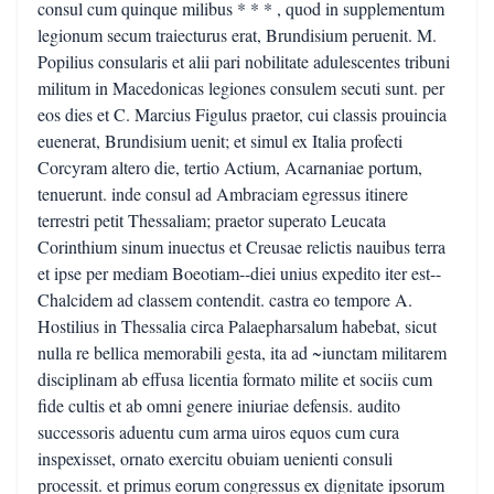
consul cum quinque milibus * * * , quod in supplementum
legionum secum traiecturus erat, Brundisium peruenit. M.
Popilius consularis et alii pari nobilitate adulescentes tribuni
militum in Macedonicas legiones consulem secuti sunt. per
eos dies et C. Marcius Figulus praetor, cui classis prouincia
euenerat, Brundisium uenit; et simul ex Italia profecti
Corcyram altero die, tertio Actium, Acarnaniae portum,
tenuerunt. inde consul ad Ambraciam egressus itinere
terrestri petit Thessaliam; praetor superato Leucata
Corinthium sinum inuectus et Creusae relictis nauibus terra
et ipse per mediam Boeotiam--diei unius expedito iter est--
Chalcidem ad classem contendit. castra eo tempore A.
Hostilius in Thessalia circa Palaepharsalum habebat, sicut
nulla re bellica memorabili gesta, ita ad ~iunctam militarem
disciplinam ab effusa licentia formato milite et sociis cum
fide cultis et ab omni genere iniuriae defensis. audito
successoris aduentu cum arma uiros equos cum cura
inspexisset, ornato exercitu obuiam uenienti consuli
processit. et primus eorum congressus ex dignitate ipsorum