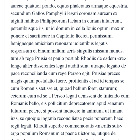
aureae quattuor pondo, equus phaleratus armaque equestria.
secundum Gallos Pamphylii legati coronam auream ex
uiginti milibus Philippeorum factam in curiam intulerunt,
petentibusque iis, ut id donum in cella Iouis optimi maximi
ponere et sacrificare in Capitolio liceret, permissum;
benigneque amicitiam renouare uolentibus legatis
responsum et binum milium aeris singulis missum munus.
tum ab rege Prusia et paulo post ab Rhodiis de eadem <re>
longe aliter disserentes legati auditi sunt. utraque legatio de
pace reconcilianda cum rege Perseo egit. Prusiae preces
magis quam postulatio fuere, profitentis et ad id tempus se
cum Romanis stetisse et, quoad bellum foret, staturum;
ceterum cum ad se a Perseo legati uenissent de finiendo cum
Romanis bello, eis pollicitum deprecatorem apud senatum
futurum; petere, si possent inducere in animum, ut finiant
iras, se quoque ingratia reconciliatae pacis ponerent. haec
regii legati. Rhodii superbe commemoratis <meritis suis>
erga populum Romanum et paene uictoriae, utique de