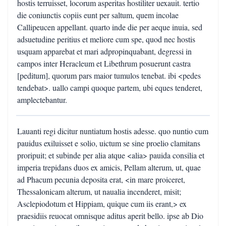
hostis terruisset, locorum asperitas hostiliter uexauit. tertio
die coniunctis copiis eunt per saltum, quem incolae
Callipeucen appellant. quarto inde die per aeque inuia, sed
adsuetudine peritius et meliore cum spe, quod nec hostis
usquam apparebat et mari adpropinquabant, degressi in
campos inter Heracleum et Libethrum posuerunt castra
[peditum], quorum pars maior tumulos tenebat. ibi <pedes
tendebat>. uallo campi quoque partem, ubi eques tenderet,
amplectebantur.
Lauanti regi dicitur nuntiatum hostis adesse. quo nuntio cum
pauidus exiluisset e solio, uictum se sine proelio clamitans
proripuit; et subinde per alia atque <alia> pauida consilia et
imperia trepidans duos ex amicis, Pellam alterum, ut, quae
ad Phacum pecunia deposita erat, <in mare proiceret,
Thessalonicam alterum, ut naualia incenderet, misit;
Asclepiodotum et Hippiam, quique cum iis erant,> ex
praesidiis reuocat omnisque aditus aperit bello. ipse ab Dio