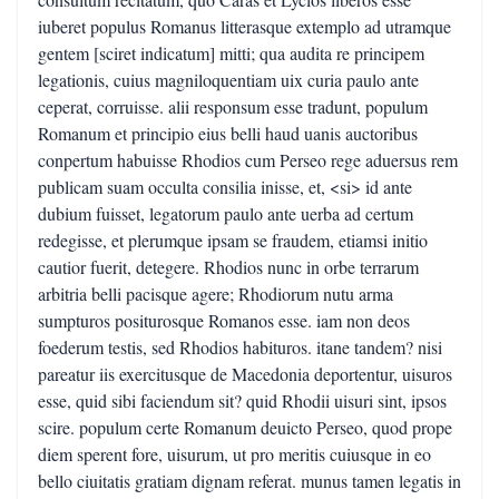
iuberet populus Romanus litterasque extemplo ad utramque
gentem [sciret indicatum] mitti; qua audita re principem
legationis, cuius magniloquentiam uix curia paulo ante
ceperat, corruisse. alii responsum esse tradunt, populum
Romanum et principio eius belli haud uanis auctoribus
conpertum habuisse Rhodios cum Perseo rege aduersus rem
publicam suam occulta consilia inisse, et, <si> id ante
dubium fuisset, legatorum paulo ante uerba ad certum
redegisse, et plerumque ipsam se fraudem, etiamsi initio
cautior fuerit, detegere. Rhodios nunc in orbe terrarum
arbitria belli pacisque agere; Rhodiorum nutu arma
sumpturos positurosque Romanos esse. iam non deos
foederum testis, sed Rhodios habituros. itane tandem? nisi
pareatur iis exercitusque de Macedonia deportentur, uisuros
esse, quid sibi faciendum sit? quid Rhodii uisuri sint, ipsos
scire. populum certe Romanum deuicto Perseo, quod prope
diem sperent fore, uisurum, ut pro meritis cuiusque in eo
bello ciuitatis gratiam dignam referat. munus tamen legatis in