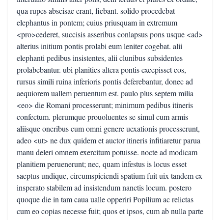
qua rupes abscisae erant, fiebant. solido procedebat
elephantus in pontem; cuius priusquam in extremum
<pro>cederet, succisis asseribus conlapsus pons usque <ad>
alterius initium pontis prolabi eum leniter cogebat. alii
elephanti pedibus insistentes, alii clunibus subsidentes
prolabebantur. ubi planities altera pontis excepisset eos,
rursus simili ruina inferioris pontis deferebantur, donec ad
aequiorem uallem peruentum est. paulo plus septem milia
<eo> die Romani processerunt; minimum pedibus itineris
confectum. plerumque prouoluentes se simul cum armis
aliisque oneribus cum omni genere uexationis processerunt,
adeo <ut> ne dux quidem et auctor itineris infitiaretur parua
manu deleri omnem exercitum potuisse. nocte ad modicam
planitiem peruenerunt; nec, quam infestus is locus esset
saeptus undique, circumspiciendi spatium fuit uix tandem ex
insperato stabilem ad insistendum nanctis locum. postero
quoque die in tam caua ualle opperiri Popilium ac relictas
cum eo copias necesse fuit; quos et ipsos, cum ab nulla parte