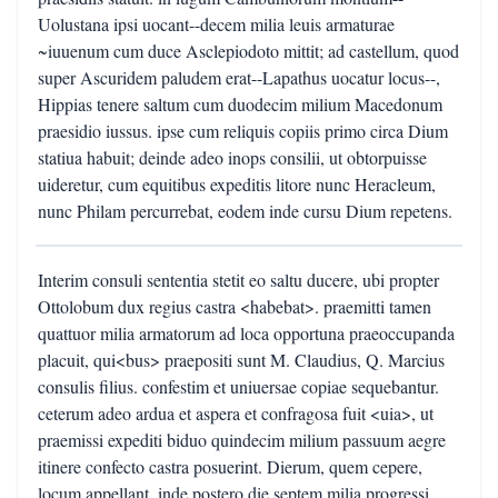
Uolustana ipsi uocant--decem milia leuis armaturae
~iuuenum cum duce Asclepiodoto mittit; ad castellum, quod
super Ascuridem paludem erat--Lapathus uocatur locus--,
Hippias tenere saltum cum duodecim milium Macedonum
praesidio iussus. ipse cum reliquis copiis primo circa Dium
statiua habuit; deinde adeo inops consilii, ut obtorpuisse
uideretur, cum equitibus expeditis litore nunc Heracleum,
nunc Philam percurrebat, eodem inde cursu Dium repetens.
Interim consuli sententia stetit eo saltu ducere, ubi propter
Ottolobum dux regius castra <habebat>. praemitti tamen
quattuor milia armatorum ad loca opportuna praeoccupanda
placuit, qui<bus> praepositi sunt M. Claudius, Q. Marcius
consulis filius. confestim et uniuersae copiae sequebantur.
ceterum adeo ardua et aspera et confragosa fuit <uia>, ut
praemissi expediti biduo quindecim milium passuum aegre
itinere confecto castra posuerint. Dierum, quem cepere,
locum appellant. inde postero die septem milia progressi,