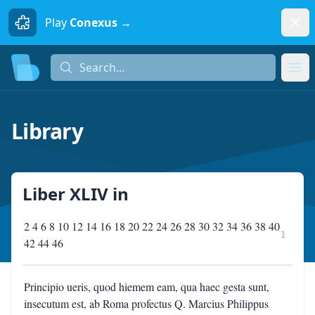
Dism
Play
Conexus →
Search...
Search...
Ope
Library
Liber XLIV
in
2 4 6 8 10 12 14 16 18 20 22 24 26 28 30 32 34 36 38 40
1
42 44 46
Principio ueris, quod hiemem eam, qua haec gesta sunt,
insecutum est, ab Roma profectus Q. Marcius Philippus