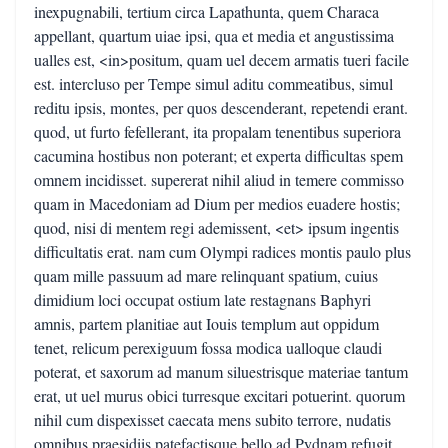
inexpugnabili, tertium circa Lapathunta, quem Characa
appellant, quartum uiae ipsi, qua et media et angustissima
ualles est, <in>positum, quam uel decem armatis tueri facile
est. intercluso per Tempe simul aditu commeatibus, simul
reditu ipsis, montes, per quos descenderant, repetendi erant.
quod, ut furto fefellerant, ita propalam tenentibus superiora
cacumina hostibus non poterant; et experta difficultas spem
omnem incidisset. supererat nihil aliud in temere commisso
quam in Macedoniam ad Dium per medios euadere hostis;
quod, nisi di mentem regi ademissent, <et> ipsum ingentis
difficultatis erat. nam cum Olympi radices montis paulo plus
quam mille passuum ad mare relinquant spatium, cuius
dimidium loci occupat ostium late restagnans Baphyri
amnis, partem planitiae aut Iouis templum aut oppidum
tenet, relicum perexiguum fossa modica ualloque claudi
poterat, et saxorum ad manum siluestrisque materiae tantum
erat, ut uel murus obici turresque excitari potuerint. quorum
nihil cum dispexisset caecata mens subito terrore, nudatis
omnibus praesidiis patefactisque bello ad Pydnam refugit.