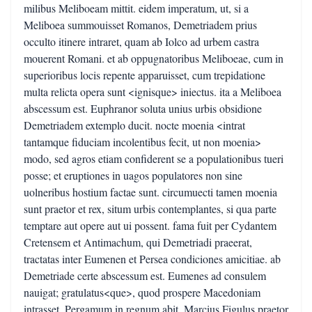
milibus Meliboeam mittit. eidem imperatum, ut, si a
Meliboea summouisset Romanos, Demetriadem prius
occulto itinere intraret, quam ab Iolco ad urbem castra
mouerent Romani. et ab oppugnatoribus Meliboeae, cum in
superioribus locis repente apparuisset, cum trepidatione
multa relicta opera sunt <ignisque> iniectus. ita a Meliboea
abscessum est. Euphranor soluta unius urbis obsidione
Demetriadem extemplo ducit. nocte moenia <intrat
tantamque fiduciam incolentibus fecit, ut non moenia>
modo, sed agros etiam confiderent se a populationibus tueri
posse; et eruptiones in uagos populatores non sine
uolneribus hostium factae sunt. circumuecti tamen moenia
sunt praetor et rex, situm urbis contemplantes, si qua parte
temptare aut opere aut ui possent. fama fuit per Cydantem
Cretensem et Antimachum, qui Demetriadi praeerat,
tractatas inter Eumenen et Persea condiciones amicitiae. ab
Demetriade certe abscessum est. Eumenes ad consulem
nauigat; gratulatus<que>, quod prospere Macedoniam
intrasset, Pergamum in regnum abit. Marcius Figulus praetor