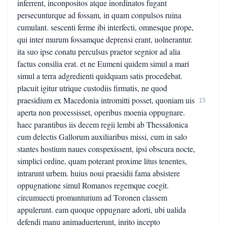
inferrent, inconpositos atque inordinatos fugant
persecunturque ad fossam, in quam conpulsos ruina
cumulant. sescenti ferme ibi interfecti, omnesque prope,
qui inter murum fossamque deprensi erant, uolnerantur.
ita suo ipse conatu perculsus praetor segnior ad alia
factus consilia erat. et ne Eumeni quidem simul a mari
simul a terra adgredienti quidquam satis procedebat.
placuit igitur utrique custodiis firmatis, ne quod
praesidium ex Macedonia intromitti posset, quoniam uis
15
aperta non processisset, operibus moenia oppugnare.
haec parantibus iis decem regii lembi ab Thessalonica
cum delectis Gallorum auxiliaribus missi, cum in salo
stantes hostium naues conspexissent, ipsi obscura nocte,
simplici ordine, quam poterant proxime litus tenentes,
intrarunt urbem. huius noui praesidii fama absistere
oppugnatione simul Romanos regemque coegit.
circumuecti promunturium ad Toronen classem
appulerunt. eam quoque oppugnare adorti, ubi ualida
defendi manu animaduerterunt, inrito incepto