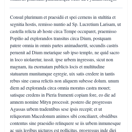
Consul plurimum et praesidii et spei cernens in stultitia et
segnitia hostis, remisso nuntio ad Sp. Lucretium Larisam, ut
castella relicta ab hoste circa Tempe occuparet, praemisso
Popilio ad explorandos transitus circa Dium, postquam
patere omnia in omnis partes animaduertit, secundis castris
peruenit ad Dium metarique sub ipso templo, ne quid sacro
in loco uiolaretur, iussit. ipse urbem ingressus, sicut non
magnam, ita exornatam publicis locis et multitudine
statuarum munitamque egregie, uix satis credere in tantis
rebus sine causa relictis non aliquem subesse dolum. unum
diem ad exploranda circa omnia moratus castra mouet;
satisque credens in Pieria frumenti copiam fore, eo die ad
amnem nomine Mityn processit. postero die progressus
Agassas urbem tradentibus sese ipsis recepit; et ut
reliquorum Macedonum animos sibi conciliaret, obsidibus
contentus sine praesidio relinquere se iis urbem inmunesque
ac suis legibus uicturos est pollicitus. progressus inde diei