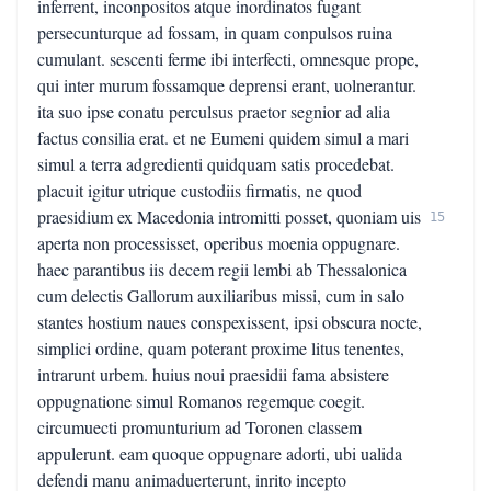
inferrent, inconpositos atque inordinatos fugant
persecunturque ad fossam, in quam conpulsos ruina
cumulant. sescenti ferme ibi interfecti, omnesque prope,
qui inter murum fossamque deprensi erant, uolnerantur.
ita suo ipse conatu perculsus praetor segnior ad alia
factus consilia erat. et ne Eumeni quidem simul a mari
simul a terra adgredienti quidquam satis procedebat.
placuit igitur utrique custodiis firmatis, ne quod
praesidium ex Macedonia intromitti posset, quoniam uis
15
aperta non processisset, operibus moenia oppugnare.
haec parantibus iis decem regii lembi ab Thessalonica
cum delectis Gallorum auxiliaribus missi, cum in salo
stantes hostium naues conspexissent, ipsi obscura nocte,
simplici ordine, quam poterant proxime litus tenentes,
intrarunt urbem. huius noui praesidii fama absistere
oppugnatione simul Romanos regemque coegit.
circumuecti promunturium ad Toronen classem
appulerunt. eam quoque oppugnare adorti, ubi ualida
defendi manu animaduerterunt, inrito incepto