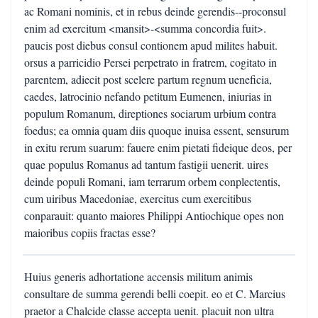
ac Romani nominis, et in rebus deinde gerendis--proconsul
enim ad exercitum <mansit>-<summa concordia fuit>.
paucis post diebus consul contionem apud milites habuit.
orsus a parricidio Persei perpetrato in fratrem, cogitato in
parentem, adiecit post scelere partum regnum ueneficia,
caedes, latrocinio nefando petitum Eumenen, iniurias in
populum Romanum, direptiones sociarum urbium contra
foedus; ea omnia quam diis quoque inuisa essent, sensurum
in exitu rerum suarum: fauere enim pietati fideique deos, per
quae populus Romanus ad tantum fastigii uenerit. uires
deinde populi Romani, iam terrarum orbem conplectentis,
cum uiribus Macedoniae, exercitus cum exercitibus
conparauit: quanto maiores Philippi Antiochique opes non
maioribus copiis fractas esse?
Huius generis adhortatione accensis militum animis
consultare de summa gerendi belli coepit. eo et C. Marcius
praetor a Chalcide classe accepta uenit. placuit non ultra