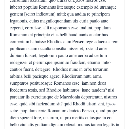
iuberet populus Romanus litterasque extemplo ad utramque
gentem [sciret indicatum] mitti; qua audita re principem
legationis, cuius magniloquentiam uix curia paulo ante
ceperat, corruisse. alii responsum esse tradunt, populum
Romanum et principio eius belli haud uanis auctoribus
conpertum habuisse Rhodios cum Perseo rege aduersus rem
publicam suam occulta consilia inisse, et, <si> id ante
dubium fuisset, legatorum paulo ante uerba ad certum
redegisse, et plerumque ipsam se fraudem, etiamsi initio
cautior fuerit, detegere. Rhodios nunc in orbe terrarum
arbitria belli pacisque agere; Rhodiorum nutu arma
sumpturos positurosque Romanos esse. iam non deos
foederum testis, sed Rhodios habituros. itane tandem? nisi
pareatur iis exercitusque de Macedonia deportentur, uisuros
esse, quid sibi faciendum sit? quid Rhodii uisuri sint, ipsos
scire. populum certe Romanum deuicto Perseo, quod prope
diem sperent fore, uisurum, ut pro meritis cuiusque in eo
bello ciuitatis gratiam dignam referat. munus tamen legatis in