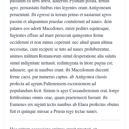
passuum ea urbs abest, aduersus Pydnam posita, fertilis
agro. peruastatis finibus eius legentes oram Antigoneam
perueniunt. ibi egressi in terram primo et uastarunt agros
passim et aliquantum praedae contulerunt ad naues. dein
palatos eos adorti Macedones, mixti pedites equitesque,
fugientes effuse ad mare persecuti quingentos ferme
occiderunt et non minus ceperunt. nec aliud quam ultima
necessitas, cum recipere se tuto ad naues prohiberentur,
animos militum Romanorum simul desperatione alia salutis
simul indignitate inritauit. redintegrata in litore pugna est;
adiuuere, qui in nauibus erant. ibi Macedonum ducenti
ferme caesi, par numerus captus. ab Antigonea classis
profecta ad agrum Pallenensem escensionem ad
populandum fecit. finium is ager Cassandrensium erat, longe
fertilissimus omnis orae, quam praeteruecti fuerant. ibi
Eumenes rex uiginti tectis nauibus ab Elaea profectus obuius
fuit et quinque missae a Prusia rege tectae naues.
Hac uirium accessione animus creuit praetori, ut