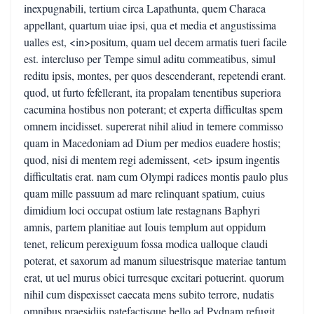
inexpugnabili, tertium circa Lapathunta, quem Characa
appellant, quartum uiae ipsi, qua et media et angustissima
ualles est, <in>positum, quam uel decem armatis tueri facile
est. intercluso per Tempe simul aditu commeatibus, simul
reditu ipsis, montes, per quos descenderant, repetendi erant.
quod, ut furto fefellerant, ita propalam tenentibus superiora
cacumina hostibus non poterant; et experta difficultas spem
omnem incidisset. supererat nihil aliud in temere commisso
quam in Macedoniam ad Dium per medios euadere hostis;
quod, nisi di mentem regi ademissent, <et> ipsum ingentis
difficultatis erat. nam cum Olympi radices montis paulo plus
quam mille passuum ad mare relinquant spatium, cuius
dimidium loci occupat ostium late restagnans Baphyri
amnis, partem planitiae aut Iouis templum aut oppidum
tenet, relicum perexiguum fossa modica ualloque claudi
poterat, et saxorum ad manum siluestrisque materiae tantum
erat, ut uel murus obici turresque excitari potuerint. quorum
nihil cum dispexisset caecata mens subito terrore, nudatis
omnibus praesidiis patefactisque bello ad Pydnam refugit.