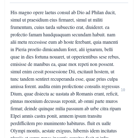
His magno opere laetus consul ab Dio ad Philan ducit,
simul ut praesidium eius firmaret, simul ut militi
frumentum, cuius tarda subuectio erat, diuideret. ea
profectio famam haudquaquam secundam habuit. nam
alii metu recessisse eum ab hoste ferebant, quia manenti
in Pieria proelio dimicandum foret, alii ignarum, belli
quae in dies fortuna nouaret, ut opperientibus sese rebus,
emisisse de manibus ea, quae mox repeti non possent.
simul enim cessit possessione Dii, excitauit hostem, ut
tunc tandem sentiret recuperanda esse, quae prius culpa
amissa forent. audita enim profectione consulis regressus
10
Dium, quae disiecta ac uastata ab Romanis erant, reficit,
pinnas moenium decussas reponit, ab omni parte muros
firmat; deinde quinque milia passuum ab urbe citra ripam
Elpei amnis castra ponit, amnem ipsum transitu
perdifficilem pro munimento habiturus. fluit ex ualle
Olympi montis, aestate exiguus, hibernis idem incitatus
pluuiis et supra rupes ingentis gurgites facit et infra