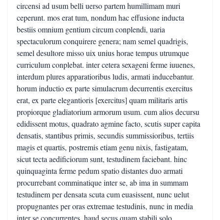
circensi ad usum belli uerso partem humillimam muri
ceperunt. mos erat tum, nondum hac effusione inducta
bestiis omnium gentium circum conplendi, uaria
spectaculorum conquirere genera; nam semel quadrigis,
semel desultore misso uix unius horae tempus utrumque
curriculum conplebat. inter cetera sexageni ferme iuuenes,
interdum plures apparatioribus ludis, armati inducebantur.
horum inductio ex parte simulacrum decurrentis exercitus
erat, ex parte elegantioris [exercitus] quam militaris artis
propiorque gladiatorium armorum usum. cum alios decursu
edidissent motus, quadrato agmine facto, scutis super capita
densatis, stantibus primis, secundis summissioribus, tertiis
magis et quartis, postremis etiam genu nixis, fastigatam,
sicut tecta aedificiorum sunt, testudinem faciebant. hinc
quinquaginta ferme pedum spatio distantes duo armati
procurrebant comminatique inter se, ab ima in summam
testudinem per densata scuta cum euasissent, nunc uelut
propugnantes per oras extremae testudinis, nunc in media
inter se concurrentes, haud secus quam stabili solo