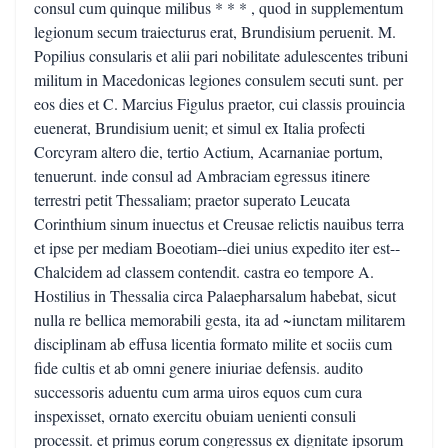
consul cum quinque milibus * * * , quod in supplementum
legionum secum traiecturus erat, Brundisium peruenit. M.
Popilius consularis et alii pari nobilitate adulescentes tribuni
militum in Macedonicas legiones consulem secuti sunt. per
eos dies et C. Marcius Figulus praetor, cui classis prouincia
euenerat, Brundisium uenit; et simul ex Italia profecti
Corcyram altero die, tertio Actium, Acarnaniae portum,
tenuerunt. inde consul ad Ambraciam egressus itinere
terrestri petit Thessaliam; praetor superato Leucata
Corinthium sinum inuectus et Creusae relictis nauibus terra
et ipse per mediam Boeotiam--diei unius expedito iter est--
Chalcidem ad classem contendit. castra eo tempore A.
Hostilius in Thessalia circa Palaepharsalum habebat, sicut
nulla re bellica memorabili gesta, ita ad ~iunctam militarem
disciplinam ab effusa licentia formato milite et sociis cum
fide cultis et ab omni genere iniuriae defensis. audito
successoris aduentu cum arma uiros equos cum cura
inspexisset, ornato exercitu obuiam uenienti consuli
processit. et primus eorum congressus ex dignitate ipsorum