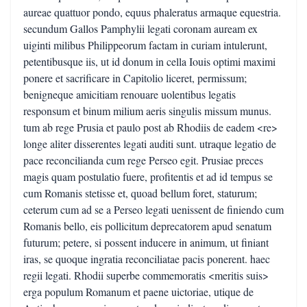
aureae quattuor pondo, equus phaleratus armaque equestria.
secundum Gallos Pamphylii legati coronam auream ex
uiginti milibus Philippeorum factam in curiam intulerunt,
petentibusque iis, ut id donum in cella Iouis optimi maximi
ponere et sacrificare in Capitolio liceret, permissum;
benigneque amicitiam renouare uolentibus legatis
responsum et binum milium aeris singulis missum munus.
tum ab rege Prusia et paulo post ab Rhodiis de eadem <re>
longe aliter disserentes legati auditi sunt. utraque legatio de
pace reconcilianda cum rege Perseo egit. Prusiae preces
magis quam postulatio fuere, profitentis et ad id tempus se
cum Romanis stetisse et, quoad bellum foret, staturum;
ceterum cum ad se a Perseo legati uenissent de finiendo cum
Romanis bello, eis pollicitum deprecatorem apud senatum
futurum; petere, si possent inducere in animum, ut finiant
iras, se quoque ingratia reconciliatae pacis ponerent. haec
regii legati. Rhodii superbe commemoratis <meritis suis>
erga populum Romanum et paene uictoriae, utique de