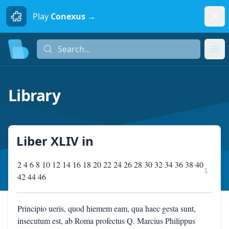
Dism
Play
Conexus →
Search...
Search...
Ope
Library
Liber XLIV
in
2 4 6 8 10 12 14 16 18 20 22 24 26 28 30 32 34 36 38 40
1
42 44 46
Principio ueris, quod hiemem eam, qua haec gesta sunt,
insecutum est, ab Roma profectus Q. Marcius Philippus