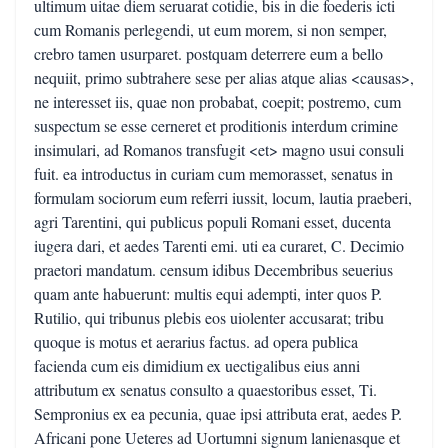
ultimum uitae diem seruarat cotidie, bis in die foederis icti
cum Romanis perlegendi, ut eum morem, si non semper,
crebro tamen usurparet. postquam deterrere eum a bello
nequiit, primo subtrahere sese per alias atque alias <causas>,
ne interesset iis, quae non probabat, coepit; postremo, cum
suspectum se esse cerneret et proditionis interdum crimine
insimulari, ad Romanos transfugit <et> magno usui consuli
fuit. ea introductus in curiam cum memorasset, senatus in
formulam sociorum eum referri iussit, locum, lautia praeberi,
agri Tarentini, qui publicus populi Romani esset, ducenta
iugera dari, et aedes Tarenti emi. uti ea curaret, C. Decimio
praetori mandatum. censum idibus Decembribus seuerius
quam ante habuerunt: multis equi adempti, inter quos P.
Rutilio, qui tribunus plebis eos uiolenter accusarat; tribu
quoque is motus et aerarius factus. ad opera publica
facienda cum eis dimidium ex uectigalibus eius anni
attributum ex senatus consulto a quaestoribus esset, Ti.
Sempronius ex ea pecunia, quae ipsi attributa erat, aedes P.
Africani pone Ueteres ad Uortumni signum lanienasque et