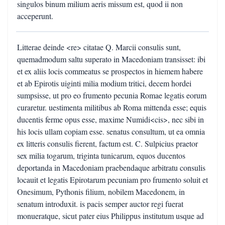
singulos binum milium aeris missum est, quod ii non
acceperunt.
Litterae deinde <re> citatae Q. Marcii consulis sunt,
quemadmodum saltu superato in Macedoniam transisset: ibi
et ex aliis locis commeatus se prospectos in hiemem habere
et ab Epirotis uiginti milia modium tritici, decem hordei
sumpsisse, ut pro eo frumento pecunia Romae legatis eorum
curaretur. uestimenta militibus ab Roma mittenda esse; equis
ducentis ferme opus esse, maxime Numidi<cis>, nec sibi in
his locis ullam copiam esse. senatus consultum, ut ea omnia
ex litteris consulis fierent, factum est. C. Sulpicius praetor
sex milia togarum, triginta tunicarum, equos ducentos
deportanda in Macedoniam praebendaque arbitratu consulis
locauit et legatis Epirotarum pecuniam pro frumento soluit et
Onesimum, Pythonis filium, nobilem Macedonem, in
senatum introduxit. is pacis semper auctor regi fuerat
monueratque, sicut pater eius Philippus institutum usque ad