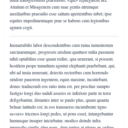
Attalum et Misagenem cum suae gentis utrumque
auxiliaribus praesidio esse saltum aperientibus iubet; ipse
equites impedimentaque prae se habens cum legionibus
agmen cogit.
Inenarrabilis labor descendentibus cum ruina iumentorum
sarcinarumque. progressis uixdum quattuor milia passuum
nihil optabilius esse quam redire, qua uenerant, si possent.
hostilem prope tumultum agmini elephanti praebebant, qui,
ubi ad inuia uenerant, deiectis rectoribus cum horrendo
stridore pauorem ingentem, equis maxime, incutiebant,
donec traducendi eos ratio inita est. per procliue sumpto
fastigio longi duo ualidi asseres ex inferiore parte in terra
defigebantur, distantes inter se paulo plus, quam quanta
beluae latitudo est; in eos transuerso incumbente tigno
as<ses> tricenos longi pedes, ut pons esset, iniungebantur
humusque insuper iniciebatur. modico deinde infra
interuallo similis alter pons, dein tertius et plures ex ordine,