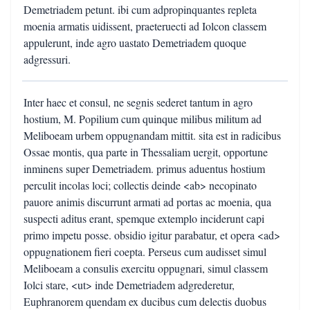
Demetriadem petunt. ibi cum adpropinquantes repleta
moenia armatis uidissent, praeteruecti ad Iolcon classem
appulerunt, inde agro uastato Demetriadem quoque
adgressuri.
Inter haec et consul, ne segnis sederet tantum in agro
hostium, M. Popilium cum quinque milibus militum ad
Meliboeam urbem oppugnandam mittit. sita est in radicibus
Ossae montis, qua parte in Thessaliam uergit, opportune
inminens super Demetriadem. primus aduentus hostium
perculit incolas loci; collectis deinde <ab> necopinato
pauore animis discurrunt armati ad portas ac moenia, qua
suspecti aditus erant, spemque extemplo inciderunt capi
primo impetu posse. obsidio igitur parabatur, et opera <ad>
oppugnationem fieri coepta. Perseus cum audisset simul
Meliboeam a consulis exercitu oppugnari, simul classem
Iolci stare, <ut> inde Demetriadem adgrederetur,
Euphranorem quendam ex ducibus cum delectis duobus