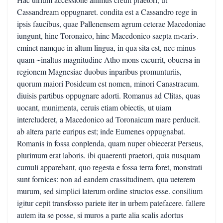
Cassandream oppugnaret. condita est a Cassandro rege in
ipsis faucibus, quae Pallenensem agrum ceterae Macedoniae
iungunt, hinc Toronaico, hinc Macedonico saepta m<ari>.
eminet namque in altum lingua, in qua sita est, nec minus
quam ~inaltus magnitudine Atho mons excurrit, obuersa in
regionem Magnesiae duobus inparibus promunturiis,
quorum maiori Posideum est nomen, minori Canastraeum.
diuisis partibus oppugnare adorti. Romanus ad Clitas, quas
uocant, munimenta, ceruis etiam obiectis, ut uiam
intercluderet, a Macedonico ad Toronaicum mare perducit.
ab altera parte euripus est; inde Eumenes oppugnabat.
Romanis in fossa conplenda, quam nuper obiecerat Perseus,
plurimum erat laboris. ibi quaerenti praetori, quia nusquam
cumuli apparebant, quo regesta e fossa terra foret, monstrati
sunt fornices: non ad eandem crassitudinem, qua ueterem
murum, sed simplici laterum ordine structos esse. consilium
igitur cepit transfosso pariete iter in urbem patefacere. fallere
autem ita se posse, si muros a parte alia scalis adortus