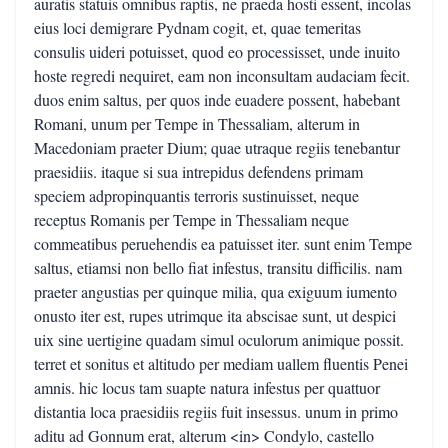
auratis statuis omnibus raptis, ne praeda hosti essent, incolas
eius loci demigrare Pydnam cogit, et, quae temeritas
consulis uideri potuisset, quod eo processisset, unde inuito
hoste regredi nequiret, eam non inconsultam audaciam fecit.
duos enim saltus, per quos inde euadere possent, habebant
Romani, unum per Tempe in Thessaliam, alterum in
Macedoniam praeter Dium; quae utraque regiis tenebantur
praesidiis. itaque si sua intrepidus defendens primam
speciem adpropinquantis terroris sustinuisset, neque
receptus Romanis per Tempe in Thessaliam neque
commeatibus peruehendis ea patuisset iter. sunt enim Tempe
saltus, etiamsi non bello fiat infestus, transitu difficilis. nam
praeter angustias per quinque milia, qua exiguum iumento
onusto iter est, rupes utrimque ita abscisae sunt, ut despici
uix sine uertigine quadam simul oculorum animique possit.
terret et sonitus et altitudo per mediam uallem fluentis Penei
amnis. hic locus tam suapte natura infestus per quattuor
distantia loca praesidiis regiis fuit insessus. unum in primo
aditu ad Gonnum erat, alterum <in> Condylo, castello