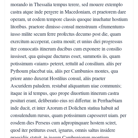
morando in Thessalia tempus terere, sed mouere extemplo
castra atque inde pergere in Macedoniam, et praetorem dare
operam, ut eodem tempore classis quoque inuehatur hostium
litoribus. praetore dimisso consul menstruum <frumentum>
iusso milite secum ferre profectus decumo post die, quam
exercitum acceperat, castra mouit; et unius diei progressus
iter conuocatis itinerum ducibus cum exponere in consilio
iussisset, qua quisque ducturus esset, summotis iis, quam
potissimum <uiam> peteret, rettulit ad consilium. aliis per
Pythoum placebat uia, aliis per Cambunios montes, qua
priore anno duxerat Hostilius consul, aliis praeter
Ascuridem paludem. restabat aliquantum uiae communis;
itaque in id tempus, quo prope diuortium itinerum castra
posituri erant, deliberatio eius rei differtur. in Perrhaebiam
inde ducit, et inter Azorum et Dolichen statiua habuit ad
consulendum rursus, quam potissimum capesseret uiam. per
eosdem dies Perseus cum adpropinquare hostem sciret,
quod iter petiturus esset, ignarus, omnis saltus insidere
praesidiis statuit. in iugum Cambuniorum montium--