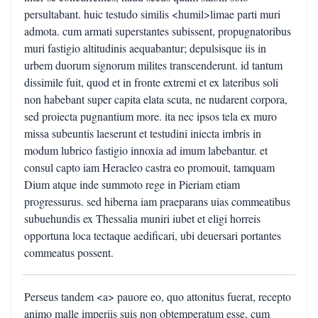
persultabant. huic testudo similis <humil>limae parti muri
admota. cum armati superstantes subissent, propugnatoribus
muri fastigio altitudinis aequabantur; depulsisque iis in
urbem duorum signorum milites transcenderunt. id tantum
dissimile fuit, quod et in fronte extremi et ex lateribus soli
non habebant super capita elata scuta, ne nudarent corpora,
sed proiecta pugnantium more. ita nec ipsos tela ex muro
missa subeuntis laeserunt et testudini iniecta imbris in
modum lubrico fastigio innoxia ad imum labebantur. et
consul capto iam Heracleo castra eo promouit, tamquam
Dium atque inde summoto rege in Pieriam etiam
progressurus. sed hiberna iam praeparans uias commeatibus
subuehundis ex Thessalia muniri iubet et eligi horreis
opportuna loca tectaque aedificari, ubi deuersari portantes
commeatus possent.
Perseus tandem <a> pauore eo, quo attonitus fuerat, recepto
animo malle imperiis suis non obtemperatum esse, cum