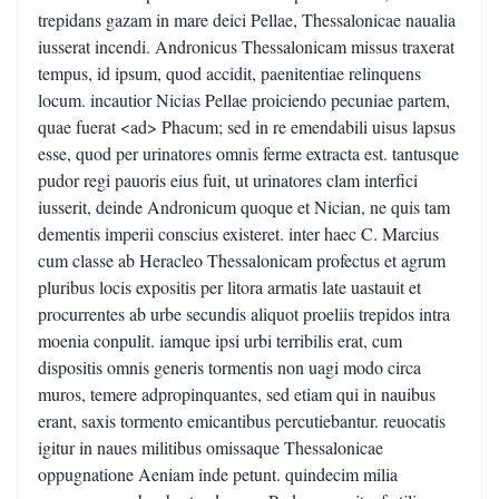
trepidans gazam in mare deici Pellae, Thessalonicae naualia
iusserat incendi. Andronicus Thessalonicam missus traxerat
tempus, id ipsum, quod accidit, paenitentiae relinquens
locum. incautior Nicias Pellae proiciendo pecuniae partem,
quae fuerat <ad> Phacum; sed in re emendabili uisus lapsus
esse, quod per urinatores omnis ferme extracta est. tantusque
pudor regi pauoris eius fuit, ut urinatores clam interfici
iusserit, deinde Andronicum quoque et Nician, ne quis tam
dementis imperii conscius existeret. inter haec C. Marcius
cum classe ab Heracleo Thessalonicam profectus et agrum
pluribus locis expositis per litora armatis late uastauit et
procurrentes ab urbe secundis aliquot proeliis trepidos intra
moenia conpulit. iamque ipsi urbi terribilis erat, cum
dispositis omnis generis tormentis non uagi modo circa
muros, temere adpropinquantes, sed etiam qui in nauibus
erant, saxis tormento emicantibus percutiebantur. reuocatis
igitur in naues militibus omissaque Thessalonicae
oppugnatione Aeniam inde petunt. quindecim milia