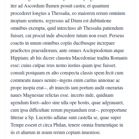
iter ad Ascordum flumen posuit castra; et quantum
procederet longius a Thessalia, eo maiorem rerum omnium
inopiam sentiens, regressus ad Dium est dubitatione
omnibus exempta, quid intercluso ab Thessalia patiendum
fuisset, cui procul inde abscedere tutum non esset. Perseus
coactis in unum omnibus copiis ducibusque increpare
praefectos praesidiorum, ante omnes Asclepiodotum atque
Hippiam; ab his dicere claustra Macedoniae tradita Romanis
esse; cuius culpae reus nemo iustius quam ipse fuisset.
consuli postquam ex alto conspecta classis spem fecit cum
commeatu naues uenire--ingens enim caritas annonae ac
prope inopia erat--, ab inuectis iam portum audit onerarias
naues Magnesiae relictas esse. incerto inde, quidnam
agendum foret--adeo sine ulla ope hostis, quae adgrauaret,
cum ipsa difficultate rerum pugnandum erat--, peropportune
litterae a Sp. Lucretio adlatae sunt castella se, quae super
Tempe essent et circa Philan, tenere omnia frumentique in
iis et aliarum in usum rerum copiam inuenisse.