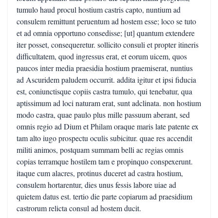
tumulo haud procul hostium castris capto, nuntium ad
consulem remittunt peruentum ad hostem esse; loco se tuto
et ad omnia opportuno consedisse; [ut] quantum extendere
iter posset, consequeretur. sollicito consuli et propter itineris
difficultatem, quod ingressus erat, et eorum uicem, quos
paucos inter media praesidia hostium praemiserat, nuntius
ad Ascuridem paludem occurrit. addita igitur et ipsi fiducia
est, coniunctisque copiis castra tumulo, qui tenebatur, qua
aptissimum ad loci naturam erat, sunt adclinata. non hostium
modo castra, quae paulo plus mille passuum aberant, sed
omnis regio ad Dium et Philam oraque maris late patente ex
tam alto iugo prospectu oculis subicitur. quae res accendit
militi animos, postquam summam belli ac regias omnis
copias terramque hostilem tam e propinquo conspexerunt.
itaque cum alacres, protinus duceret ad castra hostium,
consulem hortarentur, dies unus fessis labore uiae ad
quietem datus est. tertio die parte copiarum ad praesidium
castrorum relicta consul ad hostem ducit.