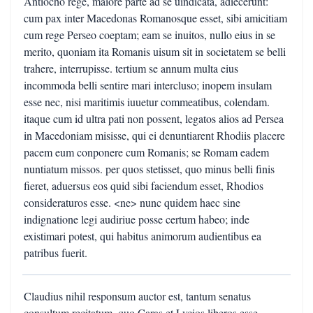
Antiocho rege, maiore parte ad se uindicata, adiecerunt:
cum pax inter Macedonas Romanosque esset, sibi amicitiam
cum rege Perseo coeptam; eam se inuitos, nullo eius in se
merito, quoniam ita Romanis uisum sit in societatem se belli
trahere, interrupisse. tertium se annum multa eius
incommoda belli sentire mari intercluso; inopem insulam
esse nec, nisi maritimis iuuetur commeatibus, colendam.
itaque cum id ultra pati non possent, legatos alios ad Persea
in Macedoniam misisse, qui ei denuntiarent Rhodiis placere
pacem eum conponere cum Romanis; se Romam eadem
nuntiatum missos. per quos stetisset, quo minus belli finis
fieret, aduersus eos quid sibi faciendum esset, Rhodios
consideraturos esse. <ne> nunc quidem haec sine
indignatione legi audiriue posse certum habeo; inde
existimari potest, qui habitus animorum audientibus ea
patribus fuerit.
Claudius nihil responsum auctor est, tantum senatus
consultum recitatum, quo Caras et Lycios liberos esse