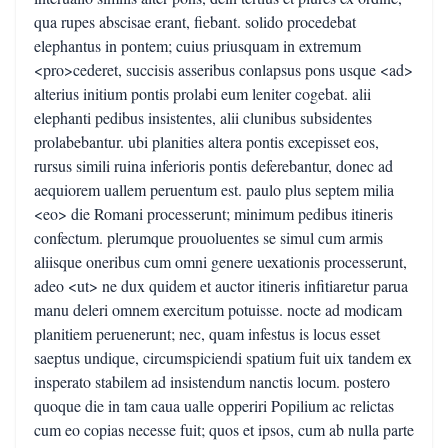
qua rupes abscisae erant, fiebant. solido procedebat
elephantus in pontem; cuius priusquam in extremum
<pro>cederet, succisis asseribus conlapsus pons usque <ad>
alterius initium pontis prolabi eum leniter cogebat. alii
elephanti pedibus insistentes, alii clunibus subsidentes
prolabebantur. ubi planities altera pontis excepisset eos,
rursus simili ruina inferioris pontis deferebantur, donec ad
aequiorem uallem peruentum est. paulo plus septem milia
<eo> die Romani processerunt; minimum pedibus itineris
confectum. plerumque prouoluentes se simul cum armis
aliisque oneribus cum omni genere uexationis processerunt,
adeo <ut> ne dux quidem et auctor itineris infitiaretur parua
manu deleri omnem exercitum potuisse. nocte ad modicam
planitiem peruenerunt; nec, quam infestus is locus esset
saeptus undique, circumspiciendi spatium fuit uix tandem ex
insperato stabilem ad insistendum nanctis locum. postero
quoque die in tam caua ualle opperiri Popilium ac relictas
cum eo copias necesse fuit; quos et ipsos, cum ab nulla parte