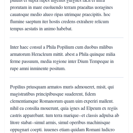
prorutam in mare euoluendo terram praealtas uoragines
cauatoque medio alueo ripas utrimque praecipitis. hoc
flumine saeptum iter hostis credens extrahere relicum
tempus aestatis in animo habebat.
Inter haec consul a Phila Popilium cum duobus milibus
armatorum Heracleum mittit. abest a Phila quinque milia
ferme passuum, media regione inter Dium Tempeque in
rupe amni inminente positum.
Popilius priusquam armatos muris admoueret, misit, qui
magistratibus principibusque suaderent, fidem
clementiamque Romanorum quam uim experiri mallent.
nihil ea consilia mouerunt, quia ignes ad Elpeum ex regiis
castris apparebant. tum terra marique--et classis adpulsa ab
litore stabat--simul armis, simul operibus machinisque
oppugnari coepti. iuuenes etiam quidam Romani ludicro