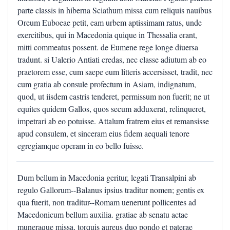
parte classis in hiberna Sciathum missa cum reliquis nauibus
Oreum Euboeae petit, eam urbem aptissimam ratus, unde
exercitibus, qui in Macedonia quique in Thessalia erant,
mitti commeatus possent. de Eumene rege longe diuersa
tradunt. si Ualerio Antiati credas, nec classe adiutum ab eo
praetorem esse, cum saepe eum litteris accersisset, tradit, nec
cum gratia ab consule profectum in Asiam, indignatum,
quod, ut iisdem castris tenderet, permissum non fuerit; ne ut
equites quidem Gallos, quos secum adduxerat, relinqueret,
impetrari ab eo potuisse. Attalum fratrem eius et remansisse
apud consulem, et sinceram eius fidem aequali tenore
egregiamque operam in eo bello fuisse.
Dum bellum in Macedonia geritur, legati Transalpini ab
regulo Gallorum--Balanus ipsius traditur nomen; gentis ex
qua fuerit, non traditur--Romam uenerunt pollicentes ad
Macedonicum bellum auxilia. gratiae ab senatu actae
muneraque missa, torquis aureus duo pondo et paterae