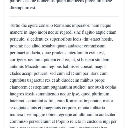
pluribus ea die uolneratis quam interfectis proelium nocte
diremptum est.
Tertio die egere consilio Romanus imperator; nam neque
manere in iugo inopi neque regredi sine flagitio atque etiam
periculo, si cedenti ex superioribus locis <in>staret hostis,
poterat; nec aliud restabat quam audacter commissum
pertinaci audacia, quae prudens interdum in exitu est,
corrigere. uentum quidem erat eo, ut, si hostem similem
antiquis Macedonum regibus habuisset consul, magna
clades accipi potuerit. sed cum ad Dium per litora cum
equitibus uagaretur rex et ab duodecim milibus prope
clamorem et strepitum pugnantium audiret, nec auxit copias
integros fessis summittendo neque ipse, quod plurimum
intererat, certamini adfuit, cum Romanus imperator, maior
sexaginta annis et praegrauis corpore, omnia militaria
munera ipse inpigre obiret. egregie ad ultimum in audaciter
commisso perseuerauit et Popilio relicto in custodia iugi per
inuia transgressurus praemissis, <qui> repurgarent iter,