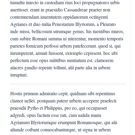
tumultu iniecto in custodiam eius loci propugnatores urbis
auertisset. erant in praesidio Cassandreae praeter non
contemnendam iuuentutem oppidanorum octingenti
Agrianes et duo milia Penestarum Illyriorum, a Pleurato
inde missi, bellicosum utrumque genus. his tuentibus muros,
cum subire Romani summa ui niterentur, momento temporis
parietes fornicum perfossi urbem patefecerunt. quod si, qui
inrumperent, armati fuissent, extemplo cepissent. hoc ubi
perfectum esse opus militibus nuntiatum est, clamorem
alacres gaudio repente tollunt, alii parte alia in urbem
inrupturi.
Hostis primum admiratio cepit, quidnam sibi repentinus
clamor uellet. postquam patere urbem accepere praefecti
praesidii Pytho et Philippus, pro eo, qui occupasset
adgredi, opus factum esse rati, cum ualida manu
Agrianum Illyriorumque erumpunt Romanosque, qui alii
aliunde coibant conuocabanturque, ut signa in urbem