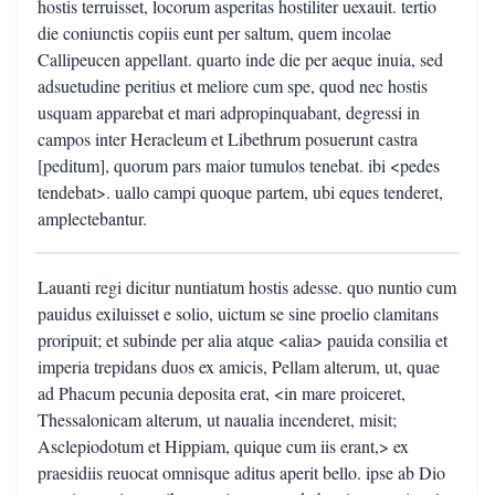
hostis terruisset, locorum asperitas hostiliter uexauit. tertio
die coniunctis copiis eunt per saltum, quem incolae
Callipeucen appellant. quarto inde die per aeque inuia, sed
adsuetudine peritius et meliore cum spe, quod nec hostis
usquam apparebat et mari adpropinquabant, degressi in
campos inter Heracleum et Libethrum posuerunt castra
[peditum], quorum pars maior tumulos tenebat. ibi <pedes
tendebat>. uallo campi quoque partem, ubi eques tenderet,
amplectebantur.
Lauanti regi dicitur nuntiatum hostis adesse. quo nuntio cum
pauidus exiluisset e solio, uictum se sine proelio clamitans
proripuit; et subinde per alia atque <alia> pauida consilia et
imperia trepidans duos ex amicis, Pellam alterum, ut, quae
ad Phacum pecunia deposita erat, <in mare proiceret,
Thessalonicam alterum, ut naualia incenderet, misit;
Asclepiodotum et Hippiam, quique cum iis erant,> ex
praesidiis reuocat omnisque aditus aperit bello. ipse ab Dio