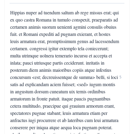
Hippias nuper ad tuendum saltum ab rege missus erat; qui
ex quo castra Romana in tumulo conspexit, praeparatis ad
certamen animis suorum uenienti agmini consulis obuius
fuit. et Romani expediti ad pugnam exierant, et hostes
leuis armatura erat, promptissimum genus ad lacessendum
certamen. congressi igitur extemplo tela coniecerunt;
multa utrimque uolnera temerario incursu et accepta et
inlata; pauci utriusque partis ceciderunt. inritatis in
posterum diem animis maioribus copiis atque infestius
concursum <est; decreuissentque de summa> belli, si loci
5
satis ad explicandam aciem fuisset; <sed> iugum montis
in angustum dorsum cuneatum uix ternis ordinibus
armatorum in fronte patuit. itaque paucis pugnantibus
cetera multitudo, praecipue qui grauium armorum erant,
spectatores pugnae stabant; leuis armatura etiam per
anfractus iugi procurrere et ab lateribus cum leui armatura
conserere per iniqua atque aequa loca pugnam poterat.