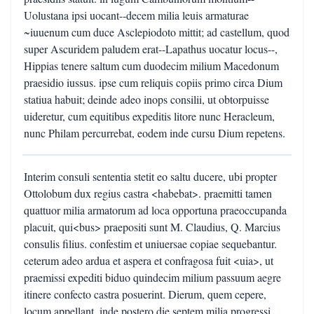
Uolustana ipsi uocant--decem milia leuis armaturae
~iuuenum cum duce Asclepiodoto mittit; ad castellum, quod
super Ascuridem paludem erat--Lapathus uocatur locus--,
Hippias tenere saltum cum duodecim milium Macedonum
praesidio iussus. ipse cum reliquis copiis primo circa Dium
statiua habuit; deinde adeo inops consilii, ut obtorpuisse
uideretur, cum equitibus expeditis litore nunc Heracleum,
nunc Philam percurrebat, eodem inde cursu Dium repetens.
Interim consuli sententia stetit eo saltu ducere, ubi propter
Ottolobum dux regius castra <habebat>. praemitti tamen
quattuor milia armatorum ad loca opportuna praeoccupanda
placuit, qui<bus> praepositi sunt M. Claudius, Q. Marcius
consulis filius. confestim et uniuersae copiae sequebantur.
ceterum adeo ardua et aspera et confragosa fuit <uia>, ut
praemissi expediti biduo quindecim milium passuum aegre
itinere confecto castra posuerint. Dierum, quem cepere,
locum appellant. inde postero die septem milia progressi,