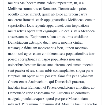
milibus Meliboeam mittit. eidem imperatum, ut, si a
Meliboea summouisset Romanos, Demetriadem prius
occulto itinere intraret, quam ab Iolco ad urbem castra
mouerent Romani. et ab oppugnatoribus Meliboeae, cum in
superioribus locis repente apparuisset, cum trepidatione
multa relicta opera sunt <ignisque> iniectus. ita a Meliboea
abscessum est. Euphranor soluta unius urbis obsidione
Demetriadem extemplo ducit. nocte moenia <intrat
tantamque fiduciam incolentibus fecit, ut non moenia>
modo, sed agros etiam confiderent se a populationibus tueri
posse; et eruptiones in uagos populatores non sine
uolneribus hostium factae sunt. circumuecti tamen moenia
sunt praetor et rex, situm urbis contemplantes, si qua parte
temptare aut opere aut ui possent. fama fuit per Cydantem
Cretensem et Antimachum, qui Demetriadi praeerat,
tractatas inter Eumenen et Persea condiciones amicitiae. ab
Demetriade certe abscessum est. Eumenes ad consulem
nauigat; gratulatus<que>, quod prospere Macedoniam
intrasset, Pergamum in regnum abit. Marcius Figulus praetor