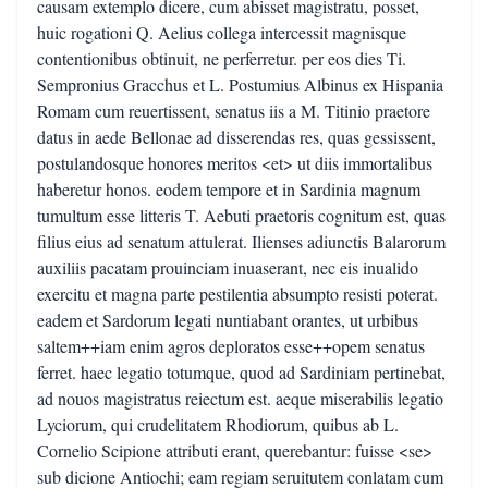
causam extemplo dicere, cum abisset magistratu, posset,
huic rogationi Q. Aelius collega intercessit magnisque
contentionibus obtinuit, ne perferretur. per eos dies Ti.
Sempronius Gracchus et L. Postumius Albinus ex Hispania
Romam cum reuertissent, senatus iis a M. Titinio praetore
datus in aede Bellonae ad disserendas res, quas gessissent,
postulandosque honores meritos <et> ut diis immortalibus
haberetur honos. eodem tempore et in Sardinia magnum
tumultum esse litteris T. Aebuti praetoris cognitum est, quas
filius eius ad senatum attulerat. Ilienses adiunctis Balarorum
auxiliis pacatam prouinciam inuaserant, nec eis inualido
exercitu et magna parte pestilentia absumpto resisti poterat.
eadem et Sardorum legati nuntiabant orantes, ut urbibus
saltem++iam enim agros deploratos esse++opem senatus
ferret. haec legatio totumque, quod ad Sardiniam pertinebat,
ad nouos magistratus reiectum est. aeque miserabilis legatio
Lyciorum, qui crudelitatem Rhodiorum, quibus ab L.
Cornelio Scipione attributi erant, querebantur: fuisse <se>
sub dicione Antiochi; eam regiam seruitutem conlatam cum