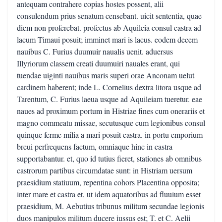
antequam contrahere copias hostes possent, alii
consulendum prius senatum censebant. uicit sententia, quae
diem non proferebat. profectus ab Aquileia consul castra ad
lacum Timaui posuit; imminet mari is lacus. eodem decem
nauibus C. Furius duumuir naualis uenit. aduersus
Illyriorum classem creati duumuiri nauales erant, qui
tuendae uiginti nauibus maris superi orae Anconam uelut
cardinem haberent; inde L. Cornelius dextra litora usque ad
Tarentum, C. Furius laeua usque ad Aquileiam tueretur. eae
naues ad proximum portum in Histriae fines cum onerariis et
magno commeatu missae, secutusque cum legionibus consul
quinque ferme milia a mari posuit castra. in portu emporium
breui perfrequens factum, omniaque hinc in castra
supportabantur. et, quo id tutius fieret, stationes ab omnibus
castrorum partibus circumdatae sunt: in Histriam uersum
praesidium statiuum, repentina cohors Placentina opposita;
inter mare et castra et, ut idem aquatoribus ad fluuium esset
praesidium, M. Aebutius tribunus militum secundae legionis
duos manipulos militum ducere iussus est; T. et C. Aelii