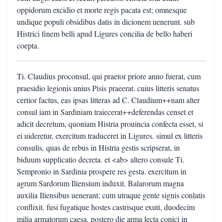
oppidorum excidio et morte regis pacata est; omnesque
undique populi obsidibus datis in dicionem uenerunt. sub
Histrici finem belli apud Ligures concilia de bello haberi
coepta.
Ti. Claudius proconsul, qui praetor priore anno fuerat, cum
praesidio legionis unius Pisis praeerat. cuius litteris senatus
certior factus, eas ipsas litteras ad C. Claudium++nam alter
consul iam in Sardiniam traiecerat++deferendas censet et
adicit decretum, quoniam Histria prouincia confecta esset, si
ei uideretur, exercitum traduceret in Ligures. simul ex litteris
consulis, quas de rebus in Histria gestis scripserat, in
biduum supplicatio decreta. et <ab> altero consule Ti.
Sempronio in Sardinia prospere res gesta. exercitum in
agrum Sardorum Iliensium induxit. Balarorum magna
auxilia Iliensibus uenerant; cum utraque gente signis conlatis
conflixit. fusi fugatique hostes castrisque exuti, duodecim
milia armatorum caesa. postero die arma lecta conici in