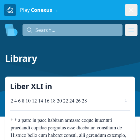
Dism
Play
Conexus →
Search...
Search...
Ope
Library
Liber XLI
in
2 4 6 8 10 12 14 16 18 20 22 24 26 28
1
* * a patre in pace habitam armasse eoque iuuentuti
praedandi cupidae pergratus esse dicebatur. consilium de
Histrico bello cum haberet consul, alii gerendum extemplo,