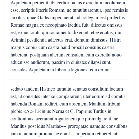
Aquileiam peruenit. ibi certior factus exercitum incolumem
esse, scriptis litteris Romam, ne tumultuarentur, ipse remissis
auxiliis, quae Gallis imperauerat, ad collegam est profectus.
Romae magna ex necopinato laetitia fuit: dilectus omissus
est, exauctorati, qui sacramento dixerant, et exercitus, qui
Arimini pestilentia adfectus erat, domum dimissus. Histri
magnis copiis cum castra haud procul consulis castris
haberent, postquam alterum consulem cum exercitu nouo
aduenisse audierunt, passim in ciuitates dilapsi sunt.
consules Aquileiam in hiberna legiones reduxerunt.
sedato tandem Histrico tumultu senatus consultum factum
est, ut consules inter se compararent, uter eorum ad comitia
habenda Romam rediret. cum absentem Manlium tribuni
plebis <A.> Licinius Nerua et C. Papirius Turdus in
contionibus lacerarent rogationemque promulgarent, ne
Manlius post idus Martias++ prorogatae namque consulibus
iam in annum prouinciae erant++imperium retineret, uti