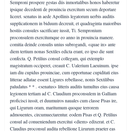
Semproni prospere gestas diis inmortalibus honos haberetur
ipsique decedenti de prouincia exercitum secum deportare
liceret. senatus in aede Apollinis legatorum uerbis auditis
supplicationem in biduum decreuit, et quadraginta maioribus
hostiis consules sacrificare iussit, Ti. Sempronium
proconsulem exercitumque eo anno in prouincia manere.
comitia deinde consulis unius subrogandi, <quae in> ante
diem tertium nonas Sextiles edicta erant, eo ipso die sunt
confecta. Q. Petilius consul collegam, qui extemplo
magistratum occiperet, creauit C. Ualerium Laeuinum. ipse
iam diu cupidus prouinciae, cum opportunae cupiditati eius
litterae adlatae essent Ligures rebellasse, nonis Sextilibus
paludatus * * . <senatus> litteris auditis tumultus eius causa
legionem tertiam ad C. Claudium proconsulem in Galliam
proficisci iussit, et duumuiros nauales cum classe Pisas ire,
qui Ligurum oram, maritumum quoque terrorem
admouentes, circumuectarentur. eodem Pisas et Q. Petilius
consul ad conueniendum exercitui <diem> edixerat. et C.
Claudius proconsul audita rebellione Ligurum praeter eas