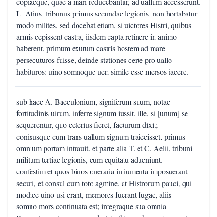
copiaeque, quae a mari reducebantur, ad uallum accesserunt.
L. Atius, tribunus primus secundae legionis, non hortabatur
modo milites, sed docebat etiam, si uictores Histri, quibus
armis cepissent castra, iisdem capta retinere in animo
haberent, primum exutum castris hostem ad mare
persecuturos fuisse, deinde stationes certe pro uallo
habituros: uino somnoque ueri simile esse mersos iacere.
sub haec A. Baeculonium, signiferum suum, notae
fortitudinis uirum, inferre signum iussit. ille, si [unum] se
sequerentur, quo celerius fieret, facturum dixit;
conisusque cum trans uallum signum traiecisset, primus
omnium portam intrauit. et parte alia T. et C. Aelii, tribuni
militum tertiae legionis, cum equitatu adueniunt.
confestim et quos binos oneraria in iumenta imposuerant
secuti, et consul cum toto agmine. at Histrorum pauci, qui
modice uino usi erant, memores fuerant fugae, aliis
somno mors continuata est; integraque sua omnia