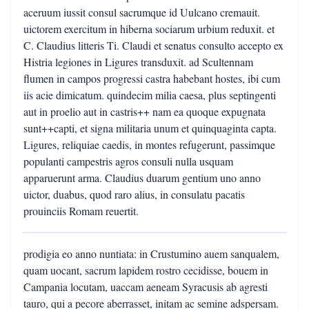
aceruum iussit consul sacrumque id Uulcano cremauit.
uictorem exercitum in hiberna sociarum urbium reduxit. et
C. Claudius litteris Ti. Claudi et senatus consulto accepto ex
Histria legiones in Ligures transduxit. ad Scultennam
flumen in campos progressi castra habebant hostes, ibi cum
iis acie dimicatum. quindecim milia caesa, plus septingenti
aut in proelio aut in castris++ nam ea quoque expugnata
sunt++capti, et signa militaria unum et quinquaginta capta.
Ligures, reliquiae caedis, in montes refugerunt, passimque
populanti campestris agros consuli nulla usquam
apparuerunt arma. Claudius duarum gentium uno anno
uictor, duabus, quod raro alius, in consulatu pacatis
prouinciis Romam reuertit.
prodigia eo anno nuntiata: in Crustumino auem sanqualem,
quam uocant, sacrum lapidem rostro cecidisse, bouem in
Campania locutam, uaccam aeneam Syracusis ab agresti
tauro, qui a pecore aberrasset, initam ac semine adspersam.