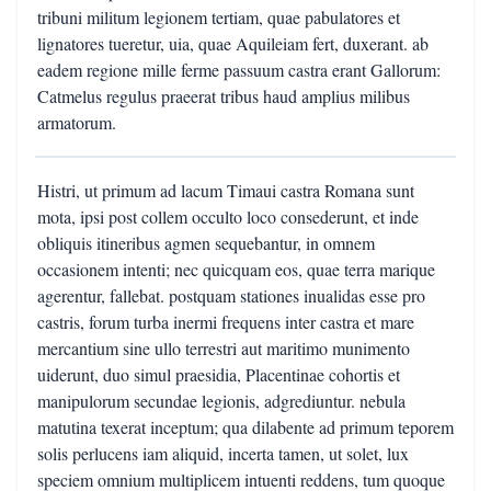
tribuni militum legionem tertiam, quae pabulatores et
lignatores tueretur, uia, quae Aquileiam fert, duxerant. ab
eadem regione mille ferme passuum castra erant Gallorum:
Catmelus regulus praeerat tribus haud amplius milibus
armatorum.
Histri, ut primum ad lacum Timaui castra Romana sunt
mota, ipsi post collem occulto loco consederunt, et inde
obliquis itineribus agmen sequebantur, in omnem
occasionem intenti; nec quicquam eos, quae terra marique
agerentur, fallebat. postquam stationes inualidas esse pro
castris, forum turba inermi frequens inter castra et mare
mercantium sine ullo terrestri aut maritimo munimento
uiderunt, duo simul praesidia, Placentinae cohortis et
manipulorum secundae legionis, adgrediuntur. nebula
matutina texerat inceptum; qua dilabente ad primum teporem
solis perlucens iam aliquid, incerta tamen, ut solet, lux
speciem omnium multiplicem intuenti reddens, tum quoque