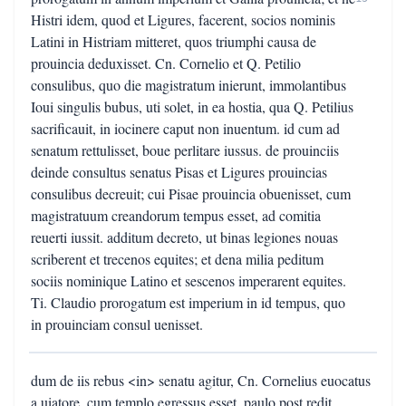
Histri idem, quod et Ligures, facerent, socios nominis
Latini in Histriam mitteret, quos triumphi causa de
prouincia deduxisset. Cn. Cornelio et Q. Petilio
consulibus, quo die magistratum inierunt, immolantibus
Ioui singulis bubus, uti solet, in ea hostia, qua Q. Petilius
sacrificauit, in iocinere caput non inuentum. id cum ad
senatum rettulisset, boue perlitare iussus. de prouinciis
deinde consultus senatus Pisas et Ligures prouincias
consulibus decreuit; cui Pisae prouincia obuenisset, cum
magistratuum creandorum tempus esset, ad comitia
reuerti iussit. additum decreto, ut binas legiones nouas
scriberent et trecenos equites; et dena milia peditum
sociis nominique Latino et sescenos imperarent equites.
Ti. Claudio prorogatum est imperium in id tempus, quo
in prouinciam consul uenisset.
dum de iis rebus <in> senatu agitur, Cn. Cornelius euocatus
a uiatore, cum templo egressus esset, paulo post redit