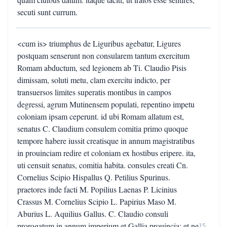
secuti sunt currum.
<cum is> triumphus de Liguribus agebatur, Ligures
postquam senserunt non consularem tantum exercitum
Romam abductum, sed legionem ab Ti. Claudio Pisis
dimissam, soluti metu, clam exercitu indicto, per
transuersos limites superatis montibus in campos
degressi, agrum Mutinensem populati, repentino impetu
coloniam ipsam ceperunt. id ubi Romam allatum est,
senatus C. Claudium consulem comitia primo quoque
tempore habere iussit creatisque in annum magistratibus
in prouinciam redire et coloniam ex hostibus eripere. ita,
uti censuit senatus, comitia habita. consules creati Cn.
Cornelius Scipio Hispallus Q. Petilius Spurinus.
praetores inde facti M. Popilius Laenas P. Licinius
Crassus M. Cornelius Scipio L. Papirius Maso M.
Aburius L. Aquilius Gallus. C. Claudio consuli
prorogatum in annum imperium et Gallia prouincia; et ne
15