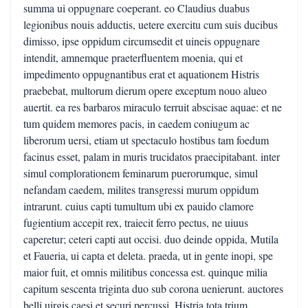
summa ui oppugnare coeperant. eo Claudius duabus
legionibus nouis adductis, uetere exercitu cum suis ducibus
dimisso, ipse oppidum circumsedit et uineis oppugnare
intendit, amnemque praeterfluentem moenia, qui et
impedimento oppugnantibus erat et aquationem Histris
praebebat, multorum dierum opere exceptum nouo alueo
auertit. ea res barbaros miraculo terruit abscisae aquae: et ne
tum quidem memores pacis, in caedem coniugum ac
liberorum uersi, etiam ut spectaculo hostibus tam foedum
facinus esset, palam in muris trucidatos praecipitabant. inter
simul complorationem feminarum puerorumque, simul
nefandam caedem, milites transgressi murum oppidum
intrarunt. cuius capti tumultum ubi ex pauido clamore
fugientium accepit rex, traiecit ferro pectus, ne uiuus
caperetur; ceteri capti aut occisi. duo deinde oppida, Mutila
et Faueria, ui capta et deleta. praeda, ut in gente inopi, spe
maior fuit, et omnis militibus concessa est. quinque milia
capitum sescenta triginta duo sub corona uenierunt. auctores
belli uirgis caesi et securi percussi. Histria tota trium