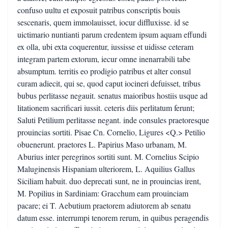
confuso uultu et exposuit patribus conscriptis bouis
sescenaris, quem immolauisset, iocur diffluxisse. id se
uictimario nuntianti parum credentem ipsum aquam effundi
ex olla, ubi exta coquerentur, iussisse et uidisse ceteram
integram partem extorum, iecur omne inenarrabili tabe
absumptum. territis eo prodigio patribus et alter consul
curam adiecit, qui se, quod caput iocineri defuisset, tribus
bubus perlitasse negauit. senatus maioribus hostiis usque ad
litationem sacrificari iussit. ceteris diis perlitatum ferunt;
Saluti Petilium perlitasse negant. inde consules praetoresque
prouincias sortiti. Pisae Cn. Cornelio, Ligures <Q.> Petilio
obuenerunt. praetores L. Papirius Maso urbanam, M.
Aburius inter peregrinos sortiti sunt. M. Cornelius Scipio
Maluginensis Hispaniam ulteriorem, L. Aquilius Gallus
Siciliam habuit. duo deprecati sunt, ne in prouincias irent,
M. Popilius in Sardiniam: Gracchum eam prouinciam
pacare; ei T. Aebutium praetorem adiutorem ab senatu
datum esse. interrumpi tenorem rerum, in quibus peragendis