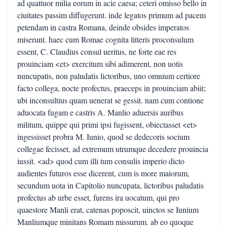
ad quattuor milia eorum in acie caesa; ceteri omisso bello in
ciuitates passim diffugerunt. inde legatos primum ad pacem
petendam in castra Romana, deinde obsides imperatos
miserunt. haec cum Romae cognita litteris proconsulum
essent, C. Claudius consul ueritus, ne forte eae res
prouinciam <et> exercitum sibi adimerent, non uotis
nuncupatis, non paludatis lictoribus, uno omnium certiore
facto collega, nocte profectus, praeceps in prouinciam abiit;
ubi inconsultius quam uenerat se gessit. nam cum contione
aduocata fugam e castris A. Manlio aduersis auribus
militum, quippe qui primi ipsi fugissent, obiectasset <et>
ingessisset probra M. Iunio, quod se dedecoris socium
collegae fecisset, ad extremum utrumque decedere prouincia
iussit. <ad> quod cum illi tum consulis imperio dicto
audientes futuros esse dicerent, cum is more maiorum,
secundum uota in Capitolio nuncupata, lictoribus paludatis
profectus ab urbe esset, furens ira uocatum, qui pro
quaestore Manli erat, catenas poposcit, uinctos se Iunium
Manliumque minitans Romam missurum. ab eo quoque