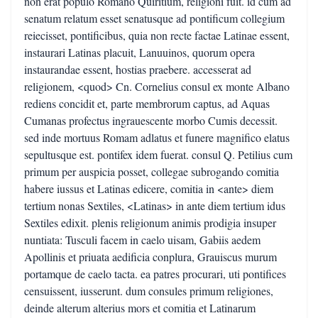
non erat populo Romano Quiritium, religioni fuit. id cum ad
senatum relatum esset senatusque ad pontificum collegium
reiecisset, pontificibus, quia non recte factae Latinae essent,
instaurari Latinas placuit, Lanuuinos, quorum opera
instaurandae essent, hostias praebere. accesserat ad
religionem, <quod> Cn. Cornelius consul ex monte Albano
rediens concidit et, parte membrorum captus, ad Aquas
Cumanas profectus ingrauescente morbo Cumis decessit.
sed inde mortuus Romam adlatus et funere magnifico elatus
sepultusque est. pontifex idem fuerat. consul Q. Petilius cum
primum per auspicia posset, collegae subrogando comitia
habere iussus et Latinas edicere, comitia in <ante> diem
tertium nonas Sextiles, <Latinas> in ante diem tertium idus
Sextiles edixit. plenis religionum animis prodigia insuper
nuntiata: Tusculi facem in caelo uisam, Gabiis aedem
Apollinis et priuata aedificia conplura, Grauiscus murum
portamque de caelo tacta. ea patres procurari, uti pontifices
censuissent, iusserunt. dum consules primum religiones,
deinde alterum alterius mors et comitia et Latinarum