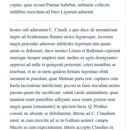
copias, quas secum Parmae habebat, subitariis collectis
militibus exercitum ad fines Ligurum admouit.
hostes sub aduentum C. Claudi, a quo duce de meminerant
nuper ad Scultennam flumen uictos fugatosque, locorum
magis praesidio aduersus infeliciter expertam uim quam
armis se defensuri, duos montes Letum et Ballistam ceperunt
muroque insuper amplexi sunt. tardius ex agris demigrantes
oppressi ad mille et quingenti perierunt; ceteri montibus se
tenebant, et ne in metu quidem feritatis ingenitae obliti
saeuiunt in praedam, quae Mutinae parta erat. captiuos cum
foeda laceratione interficiunt; pecora in fanis trucidant uerius
passim quam rite sacrificant. satiati caede animantium, quae
inanima erant parietibus adfigunt, uasa omnis generis usui
magis quam [ornamento] in speciem facta. Q. Petilius
consul, ne absente se debellaretur, litteras ad C. Claudium
misit, ut cum exercitu ad se in Galliam ueniret: campis
Macris se eum expectaturum. litteris acceptis Claudius ex