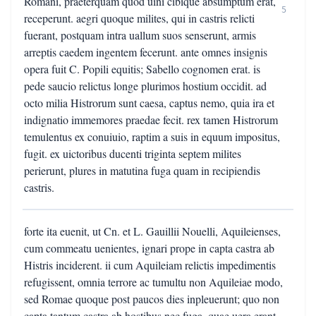
Romani, praeterquam quod uini cibique absumptum erat,
5
receperunt. aegri quoque milites, qui in castris relicti
fuerant, postquam intra uallum suos senserunt, armis
arreptis caedem ingentem fecerunt. ante omnes insignis
opera fuit C. Popili equitis; Sabello cognomen erat. is
pede saucio relictus longe plurimos hostium occidit. ad
octo milia Histrorum sunt caesa, captus nemo, quia ira et
indignatio immemores praedae fecit. rex tamen Histrorum
temulentus ex conuiuio, raptim a suis in equum impositus,
fugit. ex uictoribus ducenti triginta septem milites
perierunt, plures in matutina fuga quam in recipiendis
castris.
forte ita euenit, ut Cn. et L. Gauillii Nouelli, Aquileienses,
cum commeatu uenientes, ignari prope in capta castra ab
Histris inciderent. ii cum Aquileiam relictis impedimentis
refugissent, omnia terrore ac tumultu non Aquileiae modo,
sed Romae quoque post paucos dies inpleuerunt; quo non
capta tantum castra ab hostibus nec fuga, quae uera erant,