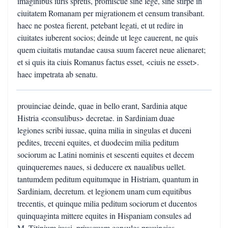
imaginibus iuris spretis, promiscue sine lege, sine stirpe in
ciuitatem Romanam per migrationem et censum transibant.
haec ne postea fierent, petebant legati, et ut redire in
ciuitates iuberent socios; deinde ut lege cauerent, ne quis
quem ciuitatis mutandae causa suum faceret neue alienaret;
et si quis ita ciuis Romanus factus esset, <ciuis ne esset>.
haec impetrata ab senatu.
prouinciae deinde, quae in bello erant, Sardinia atque
Histria <consulibus> decretae. in Sardiniam duae
legiones scribi iussae, quina milia in singulas et duceni
pedites, treceni equites, et duodecim milia peditum
sociorum ac Latini nominis et sescenti equites et decem
quinqueremes naues, si deducere ex naualibus uellet.
tantumdem peditum equitumque in Histriam, quantum in
Sardiniam, decretum. et legionem unam cum equitibus
trecentis, et quinque milia peditum sociorum et ducentos
quinquaginta mittere equites in Hispaniam consules ad
M. Titinium iussi. priusquam consules prouincias