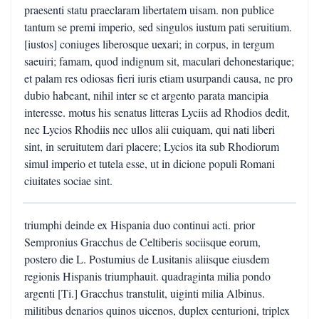
praesenti statu praeclaram libertatem uisam. non publice
tantum se premi imperio, sed singulos iustum pati seruitium.
[iustos] coniuges liberosque uexari; in corpus, in tergum
saeuiri; famam, quod indignum sit, maculari dehonestarique;
et palam res odiosas fieri iuris etiam usurpandi causa, ne pro
dubio habeant, nihil inter se et argento parata mancipia
interesse. motus his senatus litteras Lyciis ad Rhodios dedit,
nec Lycios Rhodiis nec ullos alii cuiquam, qui nati liberi
sint, in seruitutem dari placere; Lycios ita sub Rhodiorum
simul imperio et tutela esse, ut in dicione populi Romani
ciuitates sociae sint.
triumphi deinde ex Hispania duo continui acti. prior
Sempronius Gracchus de Celtiberis sociisque eorum,
postero die L. Postumius de Lusitanis aliisque eiusdem
regionis Hispanis triumphauit. quadraginta milia pondo
argenti [Ti.] Gracchus transtulit, uiginti milia Albinus.
militibus denarios quinos uicenos, duplex centurioni, triplex