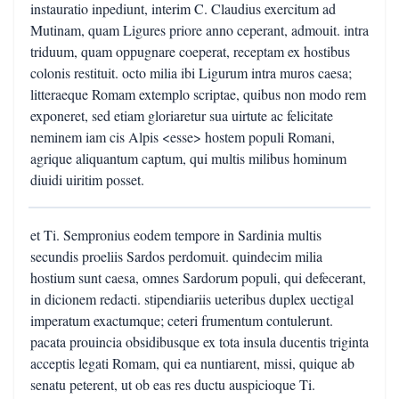
instauratio inpediunt, interim C. Claudius exercitum ad
Mutinam, quam Ligures priore anno ceperant, admouit. intra
triduum, quam oppugnare coeperat, receptam ex hostibus
colonis restituit. octo milia ibi Ligurum intra muros caesa;
litteraeque Romam extemplo scriptae, quibus non modo rem
exponeret, sed etiam gloriaretur sua uirtute ac felicitate
neminem iam cis Alpis <esse> hostem populi Romani,
agrique aliquantum captum, qui multis milibus hominum
diuidi uiritim posset.
et Ti. Sempronius eodem tempore in Sardinia multis
secundis proeliis Sardos perdomuit. quindecim milia
hostium sunt caesa, omnes Sardorum populi, qui defecerant,
in dicionem redacti. stipendiariis ueteribus duplex uectigal
imperatum exactumque; ceteri frumentum contulerunt.
pacata prouincia obsidibusque ex tota insula ducentis triginta
acceptis legati Romam, qui ea nuntiarent, missi, quique ab
senatu peterent, ut ob eas res ductu auspicioque Ti.