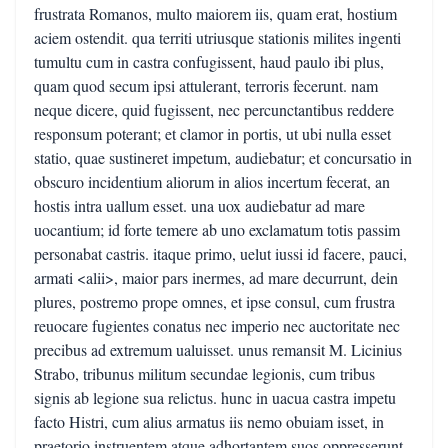
frustrata Romanos, multo maiorem iis, quam erat, hostium
aciem ostendit. qua territi utriusque stationis milites ingenti
tumultu cum in castra confugissent, haud paulo ibi plus,
quam quod secum ipsi attulerant, terroris fecerunt. nam
neque dicere, quid fugissent, nec percunctantibus reddere
responsum poterant; et clamor in portis, ut ubi nulla esset
statio, quae sustineret impetum, audiebatur; et concursatio in
obscuro incidentium aliorum in alios incertum fecerat, an
hostis intra uallum esset. una uox audiebatur ad mare
uocantium; id forte temere ab uno exclamatum totis passim
personabat castris. itaque primo, uelut iussi id facere, pauci,
armati <alii>, maior pars inermes, ad mare decurrunt, dein
plures, postremo prope omnes, et ipse consul, cum frustra
reuocare fugientes conatus nec imperio nec auctoritate nec
precibus ad extremum ualuisset. unus remansit M. Licinius
Strabo, tribunus militum secundae legionis, cum tribus
signis ab legione sua relictus. hunc in uacua castra impetu
facto Histri, cum alius armatus iis nemo obuiam isset, in
praetorio instruentem atque adhortantem suos oppresserunt.