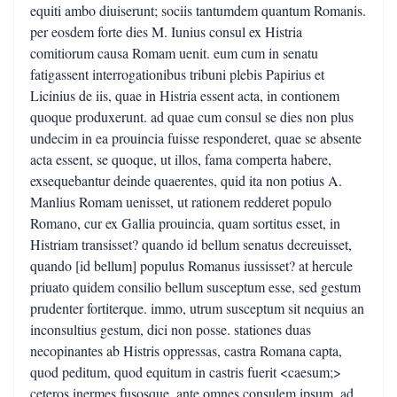
equiti ambo diuiserunt; sociis tantumdem quantum Romanis.
per eosdem forte dies M. Iunius consul ex Histria
comitiorum causa Romam uenit. eum cum in senatu
fatigassent interrogationibus tribuni plebis Papirius et
Licinius de iis, quae in Histria essent acta, in contionem
quoque produxerunt. ad quae cum consul se dies non plus
undecim in ea prouincia fuisse responderet, quae se absente
acta essent, se quoque, ut illos, fama comperta habere,
exsequebantur deinde quaerentes, quid ita non potius A.
Manlius Romam uenisset, ut rationem redderet populo
Romano, cur ex Gallia prouincia, quam sortitus esset, in
Histriam transisset? quando id bellum senatus decreuisset,
quando [id bellum] populus Romanus iussisset? at hercule
priuato quidem consilio bellum susceptum esse, sed gestum
prudenter fortiterque. immo, utrum susceptum sit nequius an
inconsultius gestum, dici non posse. stationes duas
necopinantes ab Histris oppressas, castra Romana capta,
quod peditum, quod equitum in castris fuerit <caesum;>
ceteros inermes fusosque, ante omnes consulem ipsum, ad