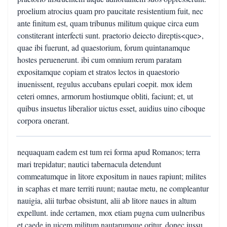
proelium atrocius quam pro paucitate resistentium fuit, nec
ante finitum est, quam tribunus militum quique circa eum
constiterant interfecti sunt. praetorio deiecto direptis<que>,
quae ibi fuerunt, ad quaestorium, forum quintanamque
hostes peruenerunt. ibi cum omnium rerum paratam
expositamque copiam et stratos lectos in quaestorio
inuenissent, regulus accubans epulari coepit. mox idem
ceteri omnes, armorum hostiumque obliti, faciunt; et, ut
quibus insuetus liberalior uictus esset, auidius uino ciboque
corpora onerant.
nequaquam eadem est tum rei forma apud Romanos; terra
mari trepidatur; nautici tabernacula detendunt
commeatumque in litore expositum in naues rapiunt; milites
in scaphas et mare territi ruunt; nautae metu, ne compleantur
nauigia, alii turbae obsistunt, alii ab litore naues in altum
expellunt. inde certamen, mox etiam pugna cum uulneribus
et caede in uicem militum nautarumque oritur, donec iussu