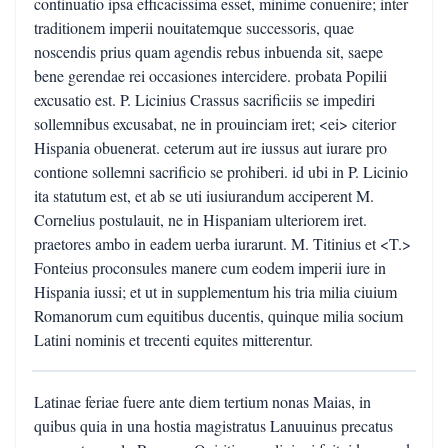
continuatio ipsa efficacissima esset, minime conuenire; inter
traditionem imperii nouitatemque successoris, quae
noscendis prius quam agendis rebus inbuenda sit, saepe
bene gerendae rei occasiones intercidere. probata Popilii
excusatio est. P. Licinius Crassus sacrificiis se impediri
sollemnibus excusabat, ne in prouinciam iret; <ei> citerior
Hispania obuenerat. ceterum aut ire iussus aut iurare pro
contione sollemni sacrificio se prohiberi. id ubi in P. Licinio
ita statutum est, et ab se uti iusiurandum acciperent M.
Cornelius postulauit, ne in Hispaniam ulteriorem iret.
praetores ambo in eadem uerba iurarunt. M. Titinius et <T.>
Fonteius proconsules manere cum eodem imperii iure in
Hispania iussi; et ut in supplementum his tria milia ciuium
Romanorum cum equitibus ducentis, quinque milia socium
Latini nominis et trecenti equites mitterentur.
Latinae feriae fuere ante diem tertium nonas Maias, in
quibus quia in una hostia magistratus Lanuuinus precatus