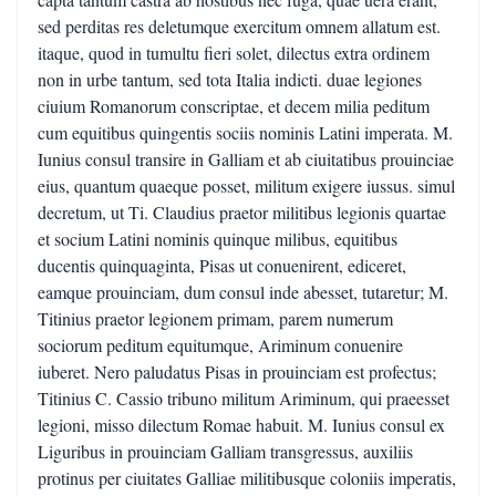
sed perditas res deletumque exercitum omnem allatum est.
itaque, quod in tumultu fieri solet, dilectus extra ordinem
non in urbe tantum, sed tota Italia indicti. duae legiones
ciuium Romanorum conscriptae, et decem milia peditum
cum equitibus quingentis sociis nominis Latini imperata. M.
Iunius consul transire in Galliam et ab ciuitatibus prouinciae
eius, quantum quaeque posset, militum exigere iussus. simul
decretum, ut Ti. Claudius praetor militibus legionis quartae
et socium Latini nominis quinque milibus, equitibus
ducentis quinquaginta, Pisas ut conuenirent, ediceret,
eamque prouinciam, dum consul inde abesset, tutaretur; M.
Titinius praetor legionem primam, parem numerum
sociorum peditum equitumque, Ariminum conuenire
iuberet. Nero paludatus Pisas in prouinciam est profectus;
Titinius C. Cassio tribuno militum Ariminum, qui praeesset
legioni, misso dilectum Romae habuit. M. Iunius consul ex
Liguribus in prouinciam Galliam transgressus, auxiliis
protinus per ciuitates Galliae militibusque coloniis imperatis,