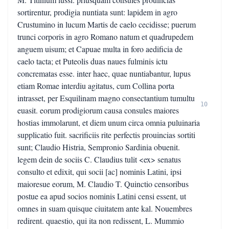
sortirentur, prodigia nuntiata sunt: lapidem in agro
Crustumino in lucum Martis de caelo cecidisse; puerum
trunci corporis in agro Romano natum et quadrupedem
anguem uisum; et Capuae multa in foro aedificia de
caelo tacta; et Puteolis duas naues fulminis ictu
concrematas esse. inter haec, quae nuntiabantur, lupus
etiam Romae interdiu agitatus, cum Collina porta
intrasset, per Esquilinam magno consectantium tumultu
10
euasit. eorum prodigiorum causa consules maiores
hostias immolarunt, et diem unum circa omnia puluinaria
supplicatio fuit. sacrificiis rite perfectis prouincias sortiti
sunt; Claudio Histria, Sempronio Sardinia obuenit.
legem dein de sociis C. Claudius tulit <ex> senatus
consulto et edixit, qui socii [ac] nominis Latini, ipsi
maioresue eorum, M. Claudio T. Quinctio censoribus
postue ea apud socios nominis Latini censi essent, ut
omnes in suam quisque ciuitatem ante kal. Nouembres
redirent. quaestio, qui ita non redissent, L. Mummio