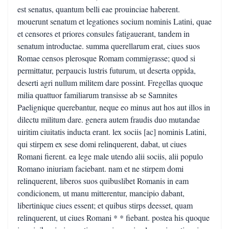
est senatus, quantum belli eae prouinciae haberent.
mouerunt senatum et legationes socium nominis Latini, quae
et censores et priores consules fatigauerant, tandem in
senatum introductae. summa querellarum erat, ciues suos
Romae censos plerosque Romam commigrasse; quod si
permittatur, perpaucis lustris futurum, ut deserta oppida,
deserti agri nullum militem dare possint. Fregellas quoque
milia quattuor familiarum transisse ab se Samnites
Paelignique querebantur, neque eo minus aut hos aut illos in
dilectu militum dare. genera autem fraudis duo mutandae
uiritim ciuitatis inducta erant. lex sociis [ac] nominis Latini,
qui stirpem ex sese domi relinquerent, dabat, ut ciues
Romani fierent. ea lege male utendo alii sociis, alii populo
Romano iniuriam faciebant. nam et ne stirpem domi
relinquerent, liberos suos quibuslibet Romanis in eam
condicionem, ut manu mitterentur, mancipio dabant,
libertinique ciues essent; et quibus stirps deesset, quam
relinquerent, ut ciues Romani * * fiebant. postea his quoque