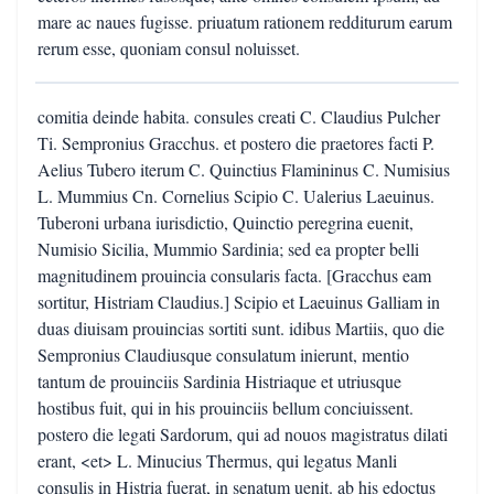
mare ac naues fugisse. priuatum rationem redditurum earum
rerum esse, quoniam consul noluisset.
comitia deinde habita. consules creati C. Claudius Pulcher
Ti. Sempronius Gracchus. et postero die praetores facti P.
Aelius Tubero iterum C. Quinctius Flamininus C. Numisius
L. Mummius Cn. Cornelius Scipio C. Ualerius Laeuinus.
Tuberoni urbana iurisdictio, Quinctio peregrina euenit,
Numisio Sicilia, Mummio Sardinia; sed ea propter belli
magnitudinem prouincia consularis facta. [Gracchus eam
sortitur, Histriam Claudius.] Scipio et Laeuinus Galliam in
duas diuisam prouincias sortiti sunt. idibus Martiis, quo die
Sempronius Claudiusque consulatum inierunt, mentio
tantum de prouinciis Sardinia Histriaque et utriusque
hostibus fuit, qui in his prouinciis bellum conciuissent.
postero die legati Sardorum, qui ad nouos magistratus dilati
erant, <et> L. Minucius Thermus, qui legatus Manli
consulis in Histria fuerat, in senatum uenit. ab his edoctus