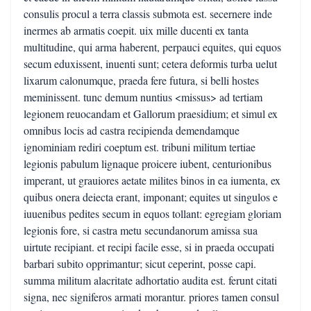
consulis procul a terra classis submota est. secernere inde
inermes ab armatis coepit. uix mille ducenti ex tanta
multitudine, qui arma haberent, perpauci equites, qui equos
secum eduxissent, inuenti sunt; cetera deformis turba uelut
lixarum calonumque, praeda fere futura, si belli hostes
meminissent. tunc demum nuntius <missus> ad tertiam
legionem reuocandam et Gallorum praesidium; et simul ex
omnibus locis ad castra recipienda demendamque
ignominiam rediri coeptum est. tribuni militum tertiae
legionis pabulum lignaque proicere iubent, centurionibus
imperant, ut grauiores aetate milites binos in ea iumenta, ex
quibus onera deiecta erant, imponant; equites ut singulos e
iuuenibus pedites secum in equos tollant: egregiam gloriam
legionis fore, si castra metu secundanorum amissa sua
uirtute recipiant. et recipi facile esse, si in praeda occupati
barbari subito opprimantur; sicut ceperint, posse capi.
summa militum alacritate adhortatio audita est. ferunt citati
signa, nec signiferos armati morantur. priores tamen consul