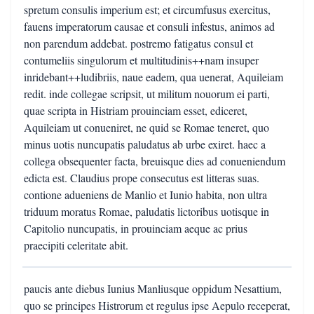
spretum consulis imperium est; et circumfusus exercitus,
fauens imperatorum causae et consuli infestus, animos ad
non parendum addebat. postremo fatigatus consul et
contumeliis singulorum et multitudinis++nam insuper
inridebant++ludibriis, naue eadem, qua uenerat, Aquileiam
redit. inde collegae scripsit, ut militum nouorum ei parti,
quae scripta in Histriam prouinciam esset, ediceret,
Aquileiam ut conueniret, ne quid se Romae teneret, quo
minus uotis nuncupatis paludatus ab urbe exiret. haec a
collega obsequenter facta, breuisque dies ad conueniendum
edicta est. Claudius prope consecutus est litteras suas.
contione adueniens de Manlio et Iunio habita, non ultra
triduum moratus Romae, paludatis lictoribus uotisque in
Capitolio nuncupatis, in prouinciam aeque ac prius
praecipiti celeritate abit.
paucis ante diebus Iunius Manliusque oppidum Nesattium,
quo se principes Histrorum et regulus ipse Aepulo receperat,