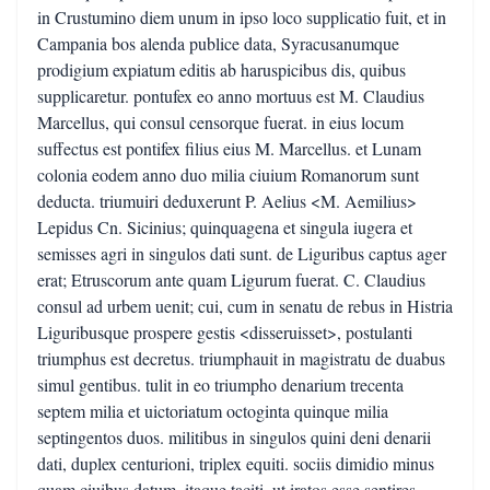
in Crustumino diem unum in ipso loco supplicatio fuit, et in
Campania bos alenda publice data, Syracusanumque
prodigium expiatum editis ab haruspicibus dis, quibus
supplicaretur. pontufex eo anno mortuus est M. Claudius
Marcellus, qui consul censorque fuerat. in eius locum
suffectus est pontifex filius eius M. Marcellus. et Lunam
colonia eodem anno duo milia ciuium Romanorum sunt
deducta. triumuiri deduxerunt P. Aelius <M. Aemilius>
Lepidus Cn. Sicinius; quinquagena et singula iugera et
semisses agri in singulos dati sunt. de Liguribus captus ager
erat; Etruscorum ante quam Ligurum fuerat. C. Claudius
consul ad urbem uenit; cui, cum in senatu de rebus in Histria
Liguribusque prospere gestis <disseruisset>, postulanti
triumphus est decretus. triumphauit in magistratu de duabus
simul gentibus. tulit in eo triumpho denarium trecenta
septem milia et uictoriatum octoginta quinque milia
septingentos duos. militibus in singulos quini deni denarii
dati, duplex centurioni, triplex equiti. sociis dimidio minus
quam ciuibus datum. itaque taciti, ut iratos esse sentires,