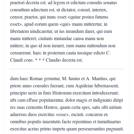
praetori decreta est. ad legem et edictum consulis senatus
consultum adiectum est, ut dictator, consul, interrex,
censor, praetor, qui nunc esset <quiue postea futurus
esset>, apud eorum quem <qui> manu mitteretur, in
libertatem uindicaretur, ut ius iurandum daret, qui eum
manu mitteret, ciuitatis mutandae causa manu non
mittere; in quo id non iuraret, eum manu mittendum non
censuerunt. haec in posterum cauta iussique edicto C.
Claudi cons. * * * Claudio decreta est.
dum haec Romae geruntur, M. Iunius et A. Manlius, qui
priore anno consules fuerant, cum Aquileiae hibernassent,
principio ueris in finis Histrorum exercitum introduxerunt;
ubi cum effuse popularentur, dolor magis et indignatio diripi
res suas cernentis Histros, quam certa spes, satis sibi uirium
aduersus duos exercitus <esse>, exciuit. concursu ex
omnibus populis iuuentutis facto repentinus et tumultuarius
exercitus acrius primo impetu quam perseuerantius pugnauit.