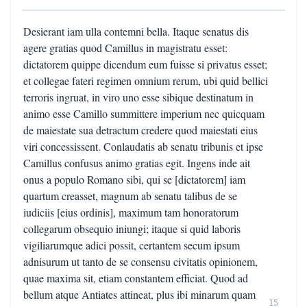
Desierant iam ulla contemni bella. Itaque senatus dis
agere gratias quod Camillus in magistratu esset:
dictatorem quippe dicendum eum fuisse si privatus esset;
et collegae fateri regimen omnium rerum, ubi quid bellici
terroris ingruat, in viro uno esse sibique destinatum in
animo esse Camillo summittere imperium nec quicquam
de maiestate sua detractum credere quod maiestati eius
viri concessissent. Conlaudatis ab senatu tribunis et ipse
Camillus confusus animo gratias egit. Ingens inde ait
onus a populo Romano sibi, qui se [dictatorem] iam
quartum creasset, magnum ab senatu talibus de se
iudiciis [eius ordinis], maximum tam honoratorum
collegarum obsequio iniungi; itaque si quid laboris
vigiliarumque adici possit, certantem secum ipsum
adnisurum ut tanto de se consensu civitatis opinionem,
quae maxima sit, etiam constantem efficiat. Quod ad
bellum atque Antiates attineat, plus ibi minarum quam
15