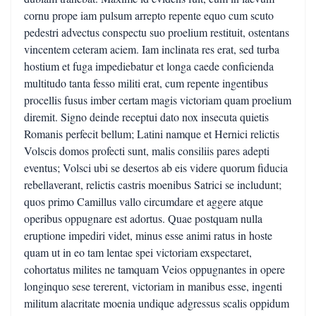
cornu prope iam pulsum arrepto repente equo cum scuto
pedestri advectus conspectu suo proelium restituit, ostentans
vincentem ceteram aciem. Iam inclinata res erat, sed turba
hostium et fuga impediebatur et longa caede conficienda
multitudo tanta fesso militi erat, cum repente ingentibus
procellis fusus imber certam magis victoriam quam proelium
diremit. Signo deinde receptui dato nox insecuta quietis
Romanis perfecit bellum; Latini namque et Hernici relictis
Volscis domos profecti sunt, malis consiliis pares adepti
eventus; Volsci ubi se desertos ab eis videre quorum fiducia
rebellaverant, relictis castris moenibus Satrici se includunt;
quos primo Camillus vallo circumdare et aggere atque
operibus oppugnare est adortus. Quae postquam nulla
eruptione impediri videt, minus esse animi ratus in hoste
quam ut in eo tam lentae spei victoriam exspectaret,
cohortatus milites ne tamquam Veios oppugnantes in opere
longinquo sese tererent, victoriam in manibus esse, ingenti
militum alacritate moenia undique adgressus scalis oppidum