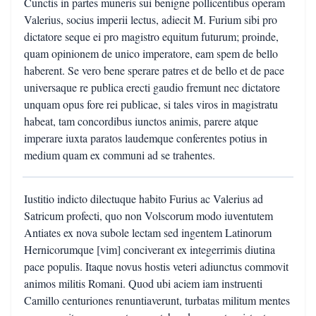
Cunctis in partes muneris sui benigne pollicentibus operam
Valerius, socius imperii lectus, adiecit M. Furium sibi pro
dictatore seque ei pro magistro equitum futurum; proinde,
quam opinionem de unico imperatore, eam spem de bello
haberent. Se vero bene sperare patres et de bello et de pace
universaque re publica erecti gaudio fremunt nec dictatore
unquam opus fore rei publicae, si tales viros in magistratu
habeat, tam concordibus iunctos animis, parere atque
imperare iuxta paratos laudemque conferentes potius in
medium quam ex communi ad se trahentes.
Iustitio indicto dilectuque habito Furius ac Valerius ad
Satricum profecti, quo non Volscorum modo iuventutem
Antiates ex nova subole lectam sed ingentem Latinorum
Hernicorumque [vim] conciverant ex integerrimis diutina
pace populis. Itaque novus hostis veteri adiunctus commovit
animos militis Romani. Quod ubi aciem iam instruenti
Camillo centuriones renuntiaverunt, turbatas militum mentes