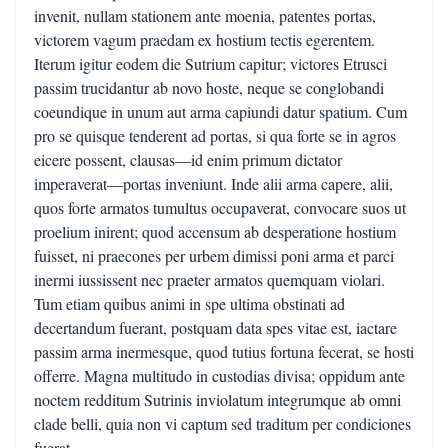
invenit, nullam stationem ante moenia, patentes portas,
victorem vagum praedam ex hostium tectis egerentem.
Iterum igitur eodem die Sutrium capitur; victores Etrusci
passim trucidantur ab novo hoste, neque se conglobandi
coeundique in unum aut arma capiundi datur spatium. Cum
pro se quisque tenderent ad portas, si qua forte se in agros
eicere possent, clausas—id enim primum dictator
imperaverat—portas inveniunt. Inde alii arma capere, alii,
quos forte armatos tumultus occupaverat, convocare suos ut
proelium inirent; quod accensum ab desperatione hostium
fuisset, ni praecones per urbem dimissi poni arma et parci
inermi iussissent nec praeter armatos quemquam violari.
Tum etiam quibus animi in spe ultima obstinati ad
decertandum fuerant, postquam data spes vitae est, iactare
passim arma inermesque, quod tutius fortuna fecerat, se hosti
offerre. Magna multitudo in custodias divisa; oppidum ante
noctem redditum Sutrinis inviolatum integrumque ab omni
clade belli, quia non vi captum sed traditum per condiciones
fuerat.