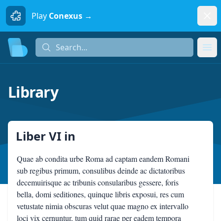
Dism
Play
Conexus →
Search...
Search...
Ope
Library
Liber VI
in
Quae ab condita urbe Roma ad captam eandem Romani
sub regibus primum, consulibus deinde ac dictatoribus
decemuirisque ac tribunis consularibus gessere, foris
bella, domi seditiones, quinque libris exposui, res cum
vetustate nimia obscuras velut quae magno ex intervallo
loci vix cernuntur, tum quid rarae per eadem tempora