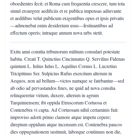
oboedientes fecit; et Roma cum frequentia crescere, tum tota
simul exsurgere aedificiis et re publica impensas adiuvante
et aedilibus velut publicum exigentibus opus et ipsis privatis
—admonebat enim desiderium usus—festinantibus ad
effectum operis; intraque annum nova urbs stetit.
Exitu anni comitia tribunorum militum consulari potestate
habita. Creati T. Quinctius Cincinnatus Q. Servilius Fidenas
quintum L. Iulius Iulus L. Aquilius Coruus L. Lucretius
Tricipitinus Ser. Sulpicius Rufus exercitum alterum in
Aequos, non ad bellum—victos namque se fatebantur—sed
ab odio ad pervastandos fines, ne quid ad nova consilia
relinqueretur virium, duxere, alterum in agrum
Tarquiniensem; ibi oppida Etruscorum Cortuosa et
Contenebra vi capta. Ad Cortuosam nihil certaminis fuit:
improviso adorti primo clamore atque impetu cepere;
direptum oppidum atque incensum est. Contenebra paucos
dies oppugnationem sustinuit, laborque continuus non die,