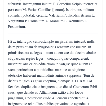
subtraxit. Interregnum initum: P. Cornelius Scipio interrex et
post eum M. Furius Camillus [iterum]. Is tribunos militum
consulari potestate creat L. Valerium Publicolam iterum L.
Verginium P. Cornelium A. Manlium L. Aemilium L.
Postumium.
Hi ex interregno cum extemplo magistratum inissent, nulla
de re prius quam de religionibus senatum consuluere. In
primis foedera ac leges—erant autem eae duodecim tabulae
et quaedam regiae leges—conquiri, quae comparerent,
iusserunt; alia ex eis edita etiam in volgus: quae autem ad
sacra pertinebant a pontificibus maxime ut religione
obstrictos haberent multitudinis animos suppressa. Tum de
diebus religiosis agitari coeptum, diemque a. D. XV Kal.
Sextiles, duplici clade insignem, quo die ad Cremeram Fabii
caesi, quo deinde ad Alliam cum exitio urbis foede
pugnatum, a posteriore clade Alliensem appellarunt, +
insignemque rei nullius publice privatimque agendae +