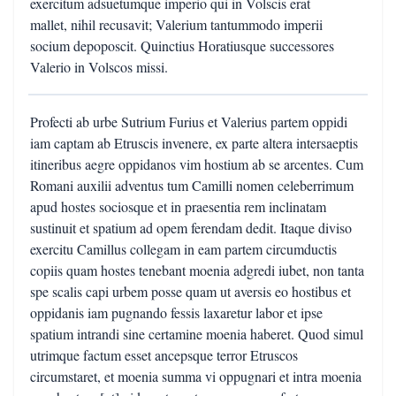
exercitum adsuetumque imperio qui in Volscis erat
mallet, nihil recusavit; Valerium tantummodo imperii
socium depoposcit. Quinctius Horatiusque successores
Valerio in Volscos missi.
Profecti ab urbe Sutrium Furius et Valerius partem oppidi
iam captam ab Etruscis invenere, ex parte altera intersaeptis
itineribus aegre oppidanos vim hostium ab se arcentes. Cum
Romani auxilii adventus tum Camilli nomen celeberrimum
apud hostes sociosque et in praesentia rem inclinatam
sustinuit et spatium ad opem ferendam dedit. Itaque diviso
exercitu Camillus collegam in eam partem circumductis
copiis quam hostes tenebant moenia adgredi iubet, non tanta
spe scalis capi urbem posse quam ut aversis eo hostibus et
oppidanis iam pugnando fessis laxaretur labor et ipse
spatium intrandi sine certamine moenia haberet. Quod simul
utrimque factum esset ancepsque terror Etruscos
circumstaret, et moenia summa vi oppugnari et intra moenia