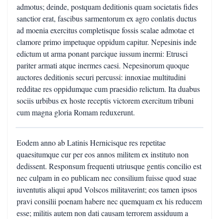
admotus; deinde, postquam deditionis quam societatis fides
sanctior erat, fascibus sarmentorum ex agro conlatis ductus
ad moenia exercitus completisque fossis scalae admotae et
clamore primo impetuque oppidum capitur. Nepesinis inde
edictum ut arma ponant parcique iussum inermi: Etrusci
pariter armati atque inermes caesi. Nepesinorum quoque
auctores deditionis securi percussi: innoxiae multitudini
redditae res oppidumque cum praesidio relictum. Ita duabus
sociis urbibus ex hoste receptis victorem exercitum tribuni
cum magna gloria Romam reduxerunt.
Eodem anno ab Latinis Hernicisque res repetitae
quaesitumque cur per eos annos militem ex instituto non
dedissent. Responsum frequenti utriusque gentis concilio est
nec culpam in eo publicam nec consilium fuisse quod suae
iuventutis aliqui apud Volscos militaverint; eos tamen ipsos
pravi consilii poenam habere nec quemquam ex his reducem
esse; militis autem non dati causam terrorem assiduum a