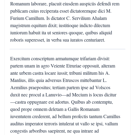
Romanum laborare, placuit eiusdem auspiciis defendi rem
publicam cuius reciperata esset dictatoremque dici M.
Furium Camillum. Is dictator C. Servilium Ahalam
magistrum equitum dixit; iustitioque indicto dilectum
iuniorum habuit ita ut seniores quoque, quibus aliquid
roboris superesset, in verba sua iuratos centuriaret.
Exercitum conscriptum armatumque trifariam divisit:
partem unam in agro Veiente Etruriae opposuit, alteram
ante urbem castra locare iussit; tribuni militum his A.
Manlius, illis quia adversus Etruscos mittebantur L.
Aemilius praepositus; tertiam partem ipse ad Volscos
duxit nec procul a Lanuvio—ad Mecium is locus dicitur
—castra oppugnare est adortus. Quibus ab contemptu,
quod prope omnem deletam a Gallis Romanam
iuventutem crederent, ad bellum profectis tantum Camillus
auditus imperator terroris intulerat ut vallo se ipsi, vallum
congestis arboribus saepirent, ne qua intrare ad