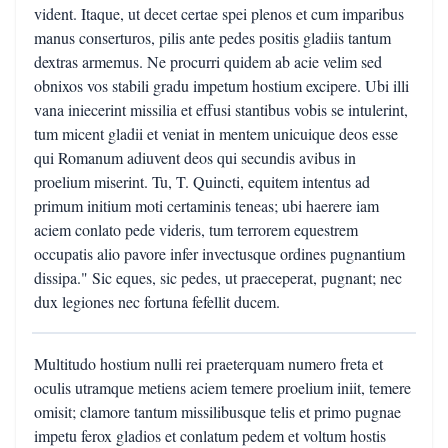
vident. Itaque, ut decet certae spei plenos et cum imparibus
manus conserturos, pilis ante pedes positis gladiis tantum
dextras armemus. Ne procurri quidem ab acie velim sed
obnixos vos stabili gradu impetum hostium excipere. Ubi illi
vana iniecerint missilia et effusi stantibus vobis se intulerint,
tum micent gladii et veniat in mentem unicuique deos esse
qui Romanum adiuvent deos qui secundis avibus in
proelium miserint. Tu, T. Quincti, equitem intentus ad
primum initium moti certaminis teneas; ubi haerere iam
aciem conlato pede videris, tum terrorem equestrem
occupatis alio pavore infer invectusque ordines pugnantium
dissipa." Sic eques, sic pedes, ut praeceperat, pugnant; nec
dux legiones nec fortuna fefellit ducem.
Multitudo hostium nulli rei praeterquam numero freta et
oculis utramque metiens aciem temere proelium iniit, temere
omisit; clamore tantum missilibusque telis et primo pugnae
impetu ferox gladios et conlatum pedem et voltum hostis