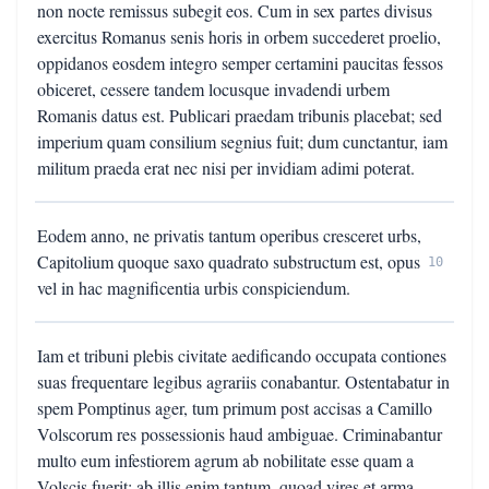
non nocte remissus subegit eos. Cum in sex partes divisus
exercitus Romanus senis horis in orbem succederet proelio,
oppidanos eosdem integro semper certamini paucitas fessos
obiceret, cessere tandem locusque invadendi urbem
Romanis datus est. Publicari praedam tribunis placebat; sed
imperium quam consilium segnius fuit; dum cunctantur, iam
militum praeda erat nec nisi per invidiam adimi poterat.
Eodem anno, ne privatis tantum operibus cresceret urbs,
Capitolium quoque saxo quadrato substructum est, opus
10
vel in hac magnificentia urbis conspiciendum.
Iam et tribuni plebis civitate aedificando occupata contiones
suas frequentare legibus agrariis conabantur. Ostentabatur in
spem Pomptinus ager, tum primum post accisas a Camillo
Volscorum res possessionis haud ambiguae. Criminabantur
multo eum infestiorem agrum ab nobilitate esse quam a
Volscis fuerit; ab illis enim tantum, quoad vires et arma