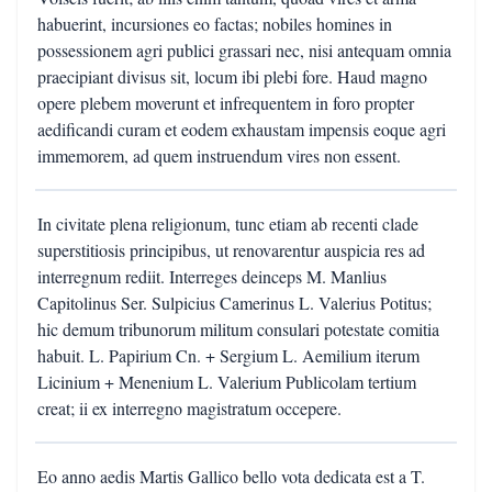
habuerint, incursiones eo factas; nobiles homines in
possessionem agri publici grassari nec, nisi antequam omnia
praecipiant divisus sit, locum ibi plebi fore. Haud magno
opere plebem moverunt et infrequentem in foro propter
aedificandi curam et eodem exhaustam impensis eoque agri
immemorem, ad quem instruendum vires non essent.
In civitate plena religionum, tunc etiam ab recenti clade
superstitiosis principibus, ut renovarentur auspicia res ad
interregnum rediit. Interreges deinceps M. Manlius
Capitolinus Ser. Sulpicius Camerinus L. Valerius Potitus;
hic demum tribunorum militum consulari potestate comitia
habuit. L. Papirium Cn. + Sergium L. Aemilium iterum
Licinium + Menenium L. Valerium Publicolam tertium
creat; ii ex interregno magistratum occepere.
Eo anno aedis Martis Gallico bello vota dedicata est a T.