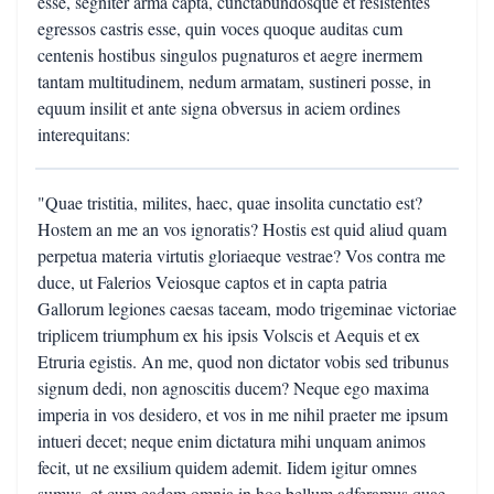
esse, segniter arma capta, cunctabundosque et resistentes
egressos castris esse, quin voces quoque auditas cum
centenis hostibus singulos pugnaturos et aegre inermem
tantam multitudinem, nedum armatam, sustineri posse, in
equum insilit et ante signa obversus in aciem ordines
interequitans:
"Quae tristitia, milites, haec, quae insolita cunctatio est?
Hostem an me an vos ignoratis? Hostis est quid aliud quam
perpetua materia virtutis gloriaeque vestrae? Vos contra me
duce, ut Falerios Veiosque captos et in capta patria
Gallorum legiones caesas taceam, modo trigeminae victoriae
triplicem triumphum ex his ipsis Volscis et Aequis et ex
Etruria egistis. An me, quod non dictator vobis sed tribunus
signum dedi, non agnoscitis ducem? Neque ego maxima
imperia in vos desidero, et vos in me nihil praeter me ipsum
intueri decet; neque enim dictatura mihi unquam animos
fecit, ut ne exsilium quidem ademit. Iidem igitur omnes
sumus, et cum eadem omnia in hoc bellum adferamus quae