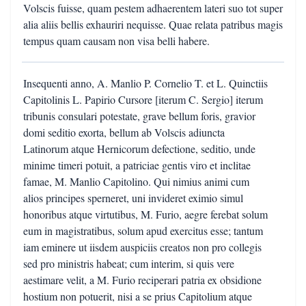
Volscis fuisse, quam pestem adhaerentem lateri suo tot super
alia aliis bellis exhauriri nequisse. Quae relata patribus magis
tempus quam causam non visa belli habere.
Insequenti anno, A. Manlio P. Cornelio T. et L. Quinctiis
Capitolinis L. Papirio Cursore [iterum C. Sergio] iterum
tribunis consulari potestate, grave bellum foris, gravior
domi seditio exorta, bellum ab Volscis adiuncta
Latinorum atque Hernicorum defectione, seditio, unde
minime timeri potuit, a patriciae gentis viro et inclitae
famae, M. Manlio Capitolino. Qui nimius animi cum
alios principes sperneret, uni invideret eximio simul
honoribus atque virtutibus, M. Furio, aegre ferebat solum
eum in magistratibus, solum apud exercitus esse; tantum
iam eminere ut iisdem auspiciis creatos non pro collegis
sed pro ministris habeat; cum interim, si quis vere
aestimare velit, a M. Furio reciperari patria ex obsidione
hostium non potuerit, nisi a se prius Capitolium atque