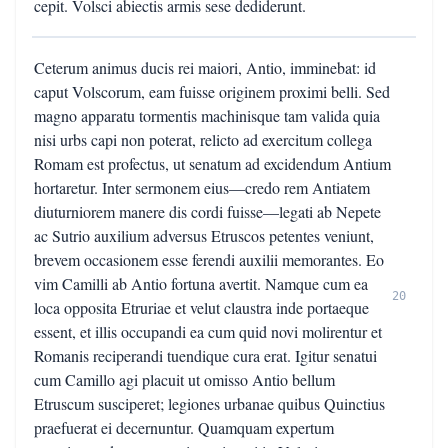
cepit. Volsci abiectis armis sese dediderunt.
Ceterum animus ducis rei maiori, Antio, imminebat: id
caput Volscorum, eam fuisse originem proximi belli. Sed
magno apparatu tormentis machinisque tam valida quia
nisi urbs capi non poterat, relicto ad exercitum collega
Romam est profectus, ut senatum ad excidendum Antium
hortaretur. Inter sermonem eius—credo rem Antiatem
diuturniorem manere dis cordi fuisse—legati ab Nepete
ac Sutrio auxilium adversus Etruscos petentes veniunt,
brevem occasionem esse ferendi auxilii memorantes. Eo
vim Camilli ab Antio fortuna avertit. Namque cum ea
20
loca opposita Etruriae et velut claustra inde portaeque
essent, et illis occupandi ea cum quid novi molirentur et
Romanis reciperandi tuendique cura erat. Igitur senatui
cum Camillo agi placuit ut omisso Antio bellum
Etruscum susciperet; legiones urbanae quibus Quinctius
praefuerat ei decernuntur. Quamquam expertum