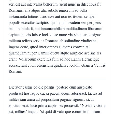
veri est aut intervallis bellorum, sicut nunc in dilectibus fit
Romanis, alia atque alia subole iuniorum ad bella
instauranda totiens usos esse aut non ex iisdem semper
populis exercitus scriptos, quamquam eadem semper gens
bellum intulerit, aut innumerabilem multitudinem liberorum
capitum in eis fuisse locis quae nunc vix seminario exiguo
militum relicto servitia Romana ab solitudine vindicant.
Ingens certe, quod inter omnes auctores conveniat,
quamquam nuper Camilli ductu atque auspicio accisae res
erant, Volscorum exercitus fuit; ad hoc Latini Hernicique
accesserant et Circeiensium quidam et coloni etiam a Velitris
Romani.
Dictator castris eo die positis, postero cum auspicato
prodisset hostiaque caesa pacem deum adorasset, laetus ad
milites iam arma ad propositum pugnae signum, sicut
edictum erat, luce prima capientes processit. "Nostra victoria
est, milites" inquit, "si quid di vatesque eorum in futurum