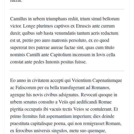
Camillus in urbem triumphans rediit, trium simul bellorum
victor. Longe plurimos captivos ex Etruscis ante currum
duxit; quibus sub hasta venumdatis tantum aeris redactum
est ut, pretio pro auro matronis persoluto, ex eo quod
supererat tres paterae aureae factae sint, quas cum titulo
nominis Camilli ante Capitolium incensum in Iovis cella
constat ante pedes Iunonis positas fuisse.
Eo anno in civitatem accepti qui Veientium Capenatiumque
ac Faliscorum per ea bella transfugerant ad Romanos,
agerque his novis civibus adsignatus. Revocati quoque in
urbem senatus consulto a Veiis qui aedificandi Romae
pigritia occupatis ibi vacuis tectis Veios se contulerant. Et
primo fremitus fuit aspernantium imperium; dies deinde
praestituta capitalisque poena, qui non remigrasset Romam,
ex ferocibus universis singulos, metu suo quemque,