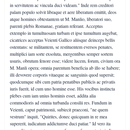
in servitutem ac vincula duci videam." Inde rem creditori
palam populo solvit libraque et aere liberatum emittit, deos
atque homines obtestantem ut M. Manlio, liberatori suo,
parenti plebis Romanae, gratiam referant. Acceptus
extemplo in tumultuosam turbam et ipse tumultum augebat,
cicatrices acceptas Veienti Gallico aliisque deinceps bellis
ostentans: se militantem, se restituentem eversos penates,
multiplici iam sorte exsoluta, mergentibus semper sortem
usuris, obrutum fenore esse; videre lucem, forum, civium ora
M. Manli opera; omnia parentum beneficia ab illo se habere;
illi devovere corporis vitaeque ac sanguinis quod supersit;
quodcumque sibi cum patria penatibus publicis ac privatis
iuris fuerit, id cum uno homine esse. His vocibus instincta
plebes cum iam unius hominis esset, addita alia
commodioris ad omnia turbanda consilii res. Fundum in
Veienti, caput patrimonii, subiecit praeconi, "ne quem
vestrum" inquit, "Quirites, donec quicquam in re mea
supererit, iudicatum addictumve duci patiar." Id vero ita