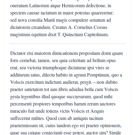
oneratum Latinorum atque Hernicorum defectione, in
speciem causae iactatum ut maior potestas quaereretur;
sed nova consilia Manli magis compulere senatum ad
dictatorem creandum. Creatus A. Cornelius Cossus
magistrum equitum dixit T. Quinctium Capitolinum.
Dictator etsi maiorem dimicationem propositam domi quam
foris cernebat, tamen, seu quia celeritate ad bellum opus
erat, seu victoria triumphoque dictaturae ipsi vires se
additurum ratus, dilectu habito in agrum Pomptinum, quo a
Volscis exercitum indictum audierat, pergit.—non dubito
praeter satietatem tot iam libris adsidua bella cum Volscis
gesta legentibus illud quoque succursurum, quod mihi
percensenti propiores temporibus harum rerum auctores
miraculo fuit unde totiens victis Volscis et Aequis
suffecerint milites. Quod cum ab antiquis tacitum
praetermissum sit, cuius tandem ego rei praeter opinionem,
quae sua cuique coniectanti esse potest, auctor sim? Simile