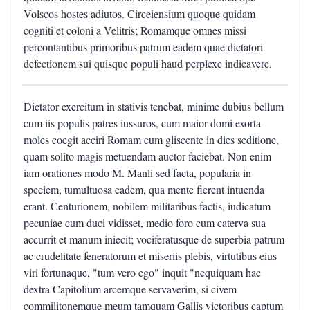
Volscos hostes adiutos. Circeiensium quoque quidam
cogniti et coloni a Velitris; Romamque omnes missi
percontantibus primoribus patrum eadem quae dictatori
defectionem sui quisque populi haud perplexe indicavere.
Dictator exercitum in stativis tenebat, minime dubius bellum
cum iis populis patres iussuros, cum maior domi exorta
moles coegit acciri Romam eum gliscente in dies seditione,
quam solito magis metuendam auctor faciebat. Non enim
iam orationes modo M. Manli sed facta, popularia in
speciem, tumultuosa eadem, qua mente fierent intuenda
erant. Centurionem, nobilem militaribus factis, iudicatum
pecuniae cum duci vidisset, medio foro cum caterva sua
accurrit et manum iniecit; vociferatusque de superbia patrum
ac crudelitate feneratorum et miseriis plebis, virtutibus eius
viri fortunaque, "tum vero ego" inquit "nequiquam hac
dextra Capitolium arcemque servaverim, si civem
commilitonemque meum tamquam Gallis victoribus captum