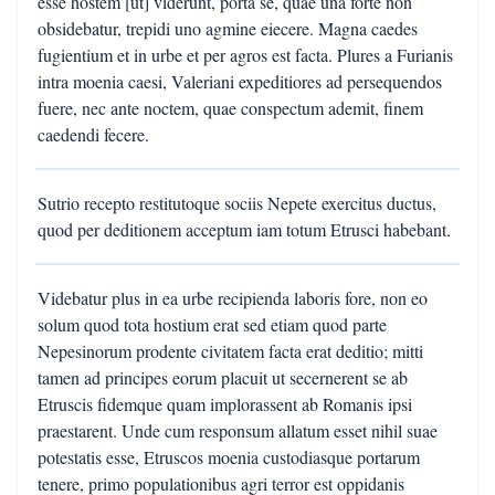
esse hostem [ut] viderunt, porta se, quae una forte non
obsidebatur, trepidi uno agmine eiecere. Magna caedes
fugientium et in urbe et per agros est facta. Plures a Furianis
intra moenia caesi, Valeriani expeditiores ad persequendos
fuere, nec ante noctem, quae conspectum ademit, finem
caedendi fecere.
Sutrio recepto restitutoque sociis Nepete exercitus ductus,
quod per deditionem acceptum iam totum Etrusci habebant.
Videbatur plus in ea urbe recipienda laboris fore, non eo
solum quod tota hostium erat sed etiam quod parte
Nepesinorum prodente civitatem facta erat deditio; mitti
tamen ad principes eorum placuit ut secernerent se ab
Etruscis fidemque quam implorassent ab Romanis ipsi
praestarent. Unde cum responsum allatum esset nihil suae
potestatis esse, Etruscos moenia custodiasque portarum
tenere, primo populationibus agri terror est oppidanis