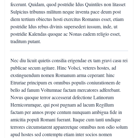
fecerunt. Quidam, quod postridie Idus Quintiles non litasset
Sulpicius tribunus militum neque inventa pace deum post
diem tertium obiectus hosti exercitus Romanus esset, etiam
postridie Idus rebus divinis supersederi iussum, inde, ut
postridie Kalendas quoque ac Nonas eadem religio esset,
traditum putant.
Nec diu licuit quietis consilia erigendae ex tam gravi casu rei
publicae secum agitare. Hinc Volsci, veteres hostes, ad
exstinguendum nomen Romanum arma ceperant: hinc
Etruriae principum ex omnibus populis coniurationem de
bello ad fanum Voltumnae factam mercatores adferebant.
Novus quoque terror accesserat defectione Latinorum
Hernicorumque, qui post pugnam ad lacum Regillum
factam per annos prope centum nunquam ambigua fide in
amicitia populi Romani fuerant. Itaque cum tanti undique
terrores circumstarent appareretque omnibus non odio solum
apud hostes sed contemptu etiam inter socios nomen