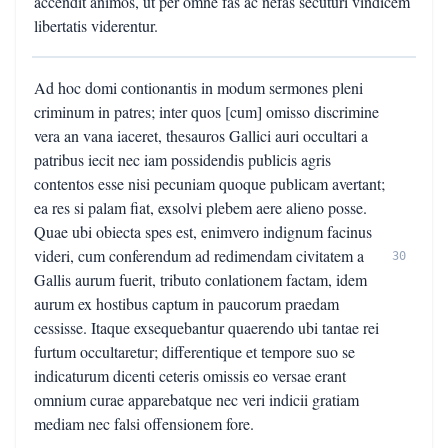
accendit animos, ut per omne fas ac nefas secuturi vindicem
libertatis viderentur.
Ad hoc domi contionantis in modum sermones pleni
criminum in patres; inter quos [cum] omisso discrimine
vera an vana iaceret, thesauros Gallici auri occultari a
patribus iecit nec iam possidendis publicis agris
contentos esse nisi pecuniam quoque publicam avertant;
ea res si palam fiat, exsolvi plebem aere alieno posse.
Quae ubi obiecta spes est, enimvero indignum facinus
videri, cum conferendum ad redimendam civitatem a
30
Gallis aurum fuerit, tributo conlationem factam, idem
aurum ex hostibus captum in paucorum praedam
cessisse. Itaque exsequebantur quaerendo ubi tantae rei
furtum occultaretur; differentique et tempore suo se
indicaturum dicenti ceteris omissis eo versae erant
omnium curae apparebatque nec veri indicii gratiam
mediam nec falsi offensionem fore.