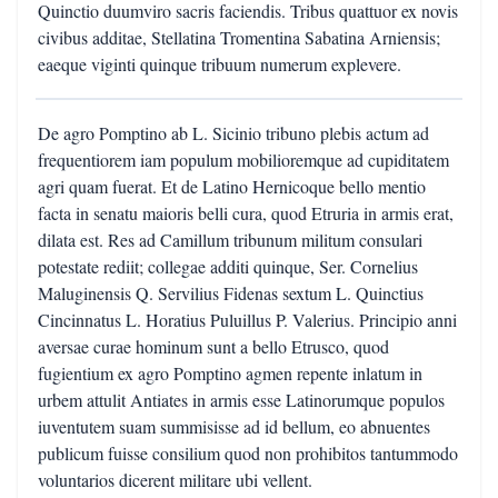
Quinctio duumviro sacris faciendis. Tribus quattuor ex novis
civibus additae, Stellatina Tromentina Sabatina Arniensis;
eaeque viginti quinque tribuum numerum explevere.
De agro Pomptino ab L. Sicinio tribuno plebis actum ad
frequentiorem iam populum mobilioremque ad cupiditatem
agri quam fuerat. Et de Latino Hernicoque bello mentio
facta in senatu maioris belli cura, quod Etruria in armis erat,
dilata est. Res ad Camillum tribunum militum consulari
potestate rediit; collegae additi quinque, Ser. Cornelius
Maluginensis Q. Servilius Fidenas sextum L. Quinctius
Cincinnatus L. Horatius Puluillus P. Valerius. Principio anni
aversae curae hominum sunt a bello Etrusco, quod
fugientium ex agro Pomptino agmen repente inlatum in
urbem attulit Antiates in armis esse Latinorumque populos
iuventutem suam summisisse ad id bellum, eo abnuentes
publicum fuisse consilium quod non prohibitos tantummodo
voluntarios dicerent militare ubi vellent.