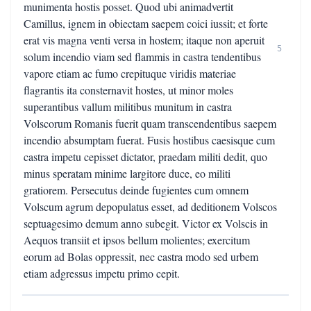
munimenta hostis posset. Quod ubi animadvertit
Camillus, ignem in obiectam saepem coici iussit; et forte
erat vis magna venti versa in hostem; itaque non aperuit
5
solum incendio viam sed flammis in castra tendentibus
vapore etiam ac fumo crepituque viridis materiae
flagrantis ita consternavit hostes, ut minor moles
superantibus vallum militibus munitum in castra
Volscorum Romanis fuerit quam transcendentibus saepem
incendio absumptam fuerat. Fusis hostibus caesisque cum
castra impetu cepisset dictator, praedam militi dedit, quo
minus speratam minime largitore duce, eo militi
gratiorem. Persecutus deinde fugientes cum omnem
Volscum agrum depopulatus esset, ad deditionem Volscos
septuagesimo demum anno subegit. Victor ex Volscis in
Aequos transiit et ipsos bellum molientes; exercitum
eorum ad Bolas oppressit, nec castra modo sed urbem
etiam adgressus impetu primo cepit.