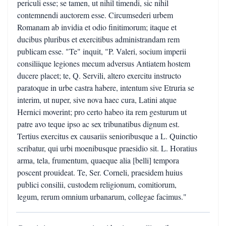
periculi esse; se tamen, ut nihil timendi, sic nihil
contemnendi auctorem esse. Circumsederi urbem
Romanam ab invidia et odio finitimorum; itaque et
ducibus pluribus et exercitibus administrandam rem
publicam esse. "Te" inquit, "P. Valeri, socium imperii
consiliique legiones mecum adversus Antiatem hostem
ducere placet; te, Q. Servili, altero exercitu instructo
paratoque in urbe castra habere, intentum sive Etruria se
interim, ut nuper, sive nova haec cura, Latini atque
Hernici moverint; pro certo habeo ita rem gesturum ut
patre avo teque ipso ac sex tribunatibus dignum est.
Tertius exercitus ex causariis senioribusque a L. Quinctio
scribatur, qui urbi moenibusque praesidio sit. L. Horatius
arma, tela, frumentum, quaeque alia [belli] tempora
poscent prouideat. Te, Ser. Corneli, praesidem huius
publici consilii, custodem religionum, comitiorum,
legum, rerum omnium urbanarum, collegae facimus."