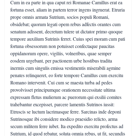
Cum in ea parte in qua caput rei Romanae Camillus erat ea
fortuna esset, aliam in partem terror ingens ingruerat. Etruria
prope omnis armata Sutrium, socios populi Romani,
obsidebat; quorum legati opem rebus adfectis orantes cum
senatum adissent, decretum tulere ut dictator primo quoque
tempore auxilium Sutrinis ferret. Cuius spei moram cum pati
fortuna obsessorum non potuisset confectaque paucitas
oppidanorum opere, vigiliis, volneribus, quae semper
eosdem urgebant, per pactionem urbe hostibus tradita
inermis cum singulis emissa vestimentis miserabili agmine
penates relinqueret, eo forte tempore Camillus cum exercitu
Romano intervenit. Cui cum se maesta turba ad pedes
provolvisset principumque orationem necessitate ultima
expressam fletus mulierum ac puerorum qui exsilii comites
trahebantur excepisset, parcere lamentis Sutrinos iussit:
Etruscis se luctum lacrimasque ferre. Sarcinas inde deponi
Sutrinosque ibi considere modico praesidio relicto, arma
secum militem ferre iubet. Ita expedito exercitu profectus ad
Sutrium, id quod rebatur, soluta omnia rebus, ut fit, secundis