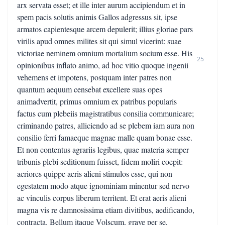
arx servata esset; et ille inter aurum accipiendum et in
spem pacis solutis animis Gallos adgressus sit, ipse
armatos capientesque arcem depulerit; illius gloriae pars
virilis apud omnes milites sit qui simul vicerint: suae
victoriae neminem omnium mortalium socium esse. His
25
opinionibus inflato animo, ad hoc vitio quoque ingenii
vehemens et impotens, postquam inter patres non
quantum aequum censebat excellere suas opes
animadvertit, primus omnium ex patribus popularis
factus cum plebeiis magistratibus consilia communicare;
criminando patres, alliciendo ad se plebem iam aura non
consilio ferri famaeque magnae malle quam bonae esse.
Et non contentus agrariis legibus, quae materia semper
tribunis plebi seditionum fuisset, fidem moliri coepit:
acriores quippe aeris alieni stimulos esse, qui non
egestatem modo atque ignominiam minentur sed nervo
ac vinculis corpus liberum territent. Et erat aeris alieni
magna vis re damnosissima etiam divitibus, aedificando,
contracta. Bellum itaque Volscum, grave per se,