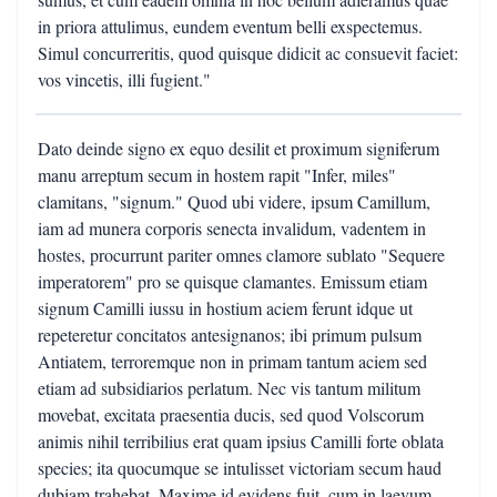
in priora attulimus, eundem eventum belli exspectemus.
Simul concurreritis, quod quisque didicit ac consuevit faciet:
vos vincetis, illi fugient."
Dato deinde signo ex equo desilit et proximum signiferum
manu arreptum secum in hostem rapit "Infer, miles"
clamitans, "signum." Quod ubi videre, ipsum Camillum,
iam ad munera corporis senecta invalidum, vadentem in
hostes, procurrunt pariter omnes clamore sublato "Sequere
imperatorem" pro se quisque clamantes. Emissum etiam
signum Camilli iussu in hostium aciem ferunt idque ut
repeteretur concitatos antesignanos; ibi primum pulsum
Antiatem, terroremque non in primam tantum aciem sed
etiam ad subsidiarios perlatum. Nec vis tantum militum
movebat, excitata praesentia ducis, sed quod Volscorum
animis nihil terribilius erat quam ipsius Camilli forte oblata
species; ita quocumque se intulisset victoriam secum haud
dubiam trahebat. Maxime id evidens fuit, cum in laevum