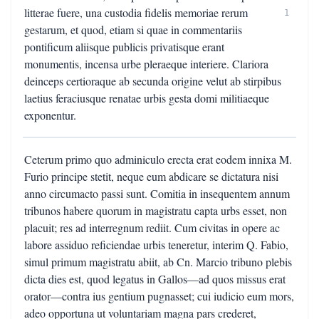
litterae fuere, una custodia fidelis memoriae rerum
1
gestarum, et quod, etiam si quae in commentariis
pontificum aliisque publicis privatisque erant
monumentis, incensa urbe pleraeque interiere. Clariora
deinceps certioraque ab secunda origine velut ab stirpibus
laetius feraciusque renatae urbis gesta domi militiaeque
exponentur.
Ceterum primo quo adminiculo erecta erat eodem innixa M.
Furio principe stetit, neque eum abdicare se dictatura nisi
anno circumacto passi sunt. Comitia in insequentem annum
tribunos habere quorum in magistratu capta urbs esset, non
placuit; res ad interregnum rediit. Cum civitas in opere ac
labore assiduo reficiendae urbis teneretur, interim Q. Fabio,
simul primum magistratu abiit, ab Cn. Marcio tribuno plebis
dicta dies est, quod legatus in Gallos—ad quos missus erat
orator—contra ius gentium pugnasset; cui iudicio eum mors,
adeo opportuna ut voluntariam magna pars crederet,