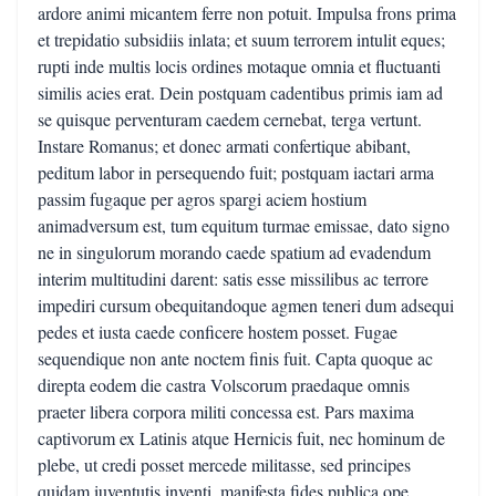
ardore animi micantem ferre non potuit. Impulsa frons prima
et trepidatio subsidiis inlata; et suum terrorem intulit eques;
rupti inde multis locis ordines motaque omnia et fluctuanti
similis acies erat. Dein postquam cadentibus primis iam ad
se quisque perventuram caedem cernebat, terga vertunt.
Instare Romanus; et donec armati confertique abibant,
peditum labor in persequendo fuit; postquam iactari arma
passim fugaque per agros spargi aciem hostium
animadversum est, tum equitum turmae emissae, dato signo
ne in singulorum morando caede spatium ad evadendum
interim multitudini darent: satis esse missilibus ac terrore
impediri cursum obequitandoque agmen teneri dum adsequi
pedes et iusta caede conficere hostem posset. Fugae
sequendique non ante noctem finis fuit. Capta quoque ac
direpta eodem die castra Volscorum praedaque omnis
praeter libera corpora militi concessa est. Pars maxima
captivorum ex Latinis atque Hernicis fuit, nec hominum de
plebe, ut credi posset mercede militasse, sed principes
quidam iuventutis inventi, manifesta fides publica ope