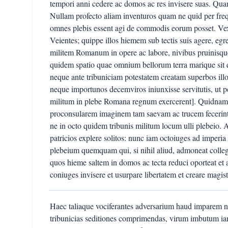
tempori anni cedere ac domos ac res invisere suas. Qua
Nullam profecto aliam inventuros quam ne quid per fre
omnes plebis essent agi de commodis eorum posset. Vexa
Veientes; quippe illos hiemem sub tectis suis agere, egre
militem Romanum in opere ac labore, nivibus pruinisque
quidem spatio quae omnium bellorum terra marique sit
neque ante tribuniciam potestatem creatam superbos illo
neque importunos decemviros iniunxisse servitutis, ut p
militum in plebe Romana regnum exercerent]. Quidnam ill
proconsularem imaginem tam saevam ac trucem fecerint
ne in octo quidem tribunis militum locum ulli plebeio.
patricios explere solitos: nunc iam octoiuges ad imperia
plebeium quemquam qui, si nihil aliud, admoneat collega
quos hieme saltem in domos ac tecta reduci oporteat et 
coniuges invisere et usurpare libertatem et creare magist
Haec taliaque vociferantes adversarium haud imparem na
tribunicias seditiones comprimendas, virum imbutum ia