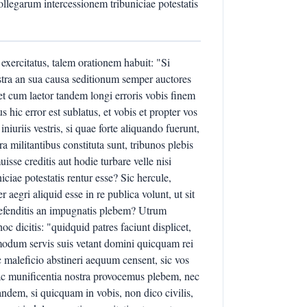
llegarum intercessionem tribuniciae potestatis
xercitatus, talem orationem habuit: "Si
stra an sua causa seditionum semper auctores
et cum laetor tandem longi erroris vobis finem
hic error est sublatus, et vobis et propter vos
iniuriis vestris, si quae forte aliquando fuerunt,
ilitantibus constituta sunt, tribunos plebis
isse creditis aut hodie turbare velle nisi
ae potestatis rentur esse? Sic hercule,
aegri aliquid esse in re publica volunt, ut sit
efenditis an impugnatis plebem? Utrum
hoc dicitis: "quidquid patres faciunt displicet,
dmodum servis suis vetant domini quicquam rei
c maleficio abstineri aequum censent, sic vos
 ac munificentia nostra provocemus plebem, nec
andem, si quicquam in vobis, non dico civilis,