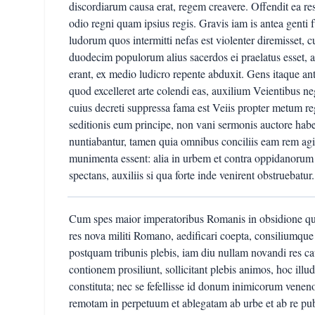
discordiarum causa erat, regem creavere. Offendit ea r
odio regni quam ipsius regis. Gravis iam is antea genti 
ludorum quos intermitti nefas est violenter diremisset, 
duodecim populorum alius sacerdos ei praelatus esset, a
erant, ex medio ludicro repente abduxit. Gens itaque an
quod excelleret arte colendi eas, auxilium Veientibus n
cuius decreti suppressa fama est Veiis propter metum reg
seditionis eum principe, non vani sermonis auctore habe
nuntiabantur, tamen quia omnibus conciliis eam rem agita
munimenta essent: alia in urbem et contra oppidanorum e
spectans, auxiliis si qua forte inde venirent obstruebatur.
Cum spes maior imperatoribus Romanis in obsidione qu
res nova militi Romano, aedificari coepta, consiliumqu
postquam tribunis plebis, iam diu nullam novandi res c
contionem prosiliunt, sollicitant plebis animos, hoc illud
constituta; nec se fefellisse id donum inimicorum veneno
remotam in perpetuum et ablegatam ab urbe et ab re pu