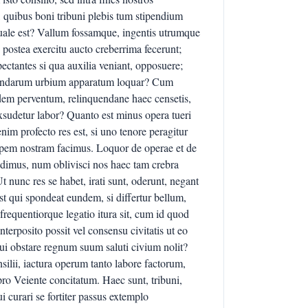
, quibus boni tribuni plebis tum stipendium
uale est? Vallum fossamque, ingentis utrumque
 postea exercitu aucto creberrima fecerunt;
ctantes si qua auxilia veniant, opposuere;
gnandarum urbium apparatum loquar? Cum
ndem perventum, relinquendane haec censetis,
exsudetur labor? Quanto est minus opera tueri
nim profecto res est, si uno tenore peragitur
 spem nostram facimus. Loquor de operae et de
 adimus, num oblivisci nos haec tam crebra
t nunc res se habet, irati sunt, oderunt, negant
est qui spondeat eundem, si differtur bellum,
requentiorque legatio itura sit, cum id quod
nterposito possit vel consensu civitatis ut eo
 qui obstare regnum suum saluti civium nolit?
silii, iactura operum tanto labore factorum,
o Veiente concitatum. Haec sunt, tribuni,
ui curari se fortiter passus extemplo