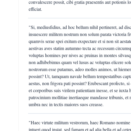
convalescere possit, cibi gratia praesentis aut potioni
efficiat.
"Si, mediusfidius, ad hoc bellum nihil pertineret, ad dis
insuescere militem nostrum non solum parata victoria frui,
quamvis serae spei exitum exspectare et si non sit aesta
aestivas aves statim autumno tecta ac recessum circums
voluptas homines per nives ac pruinas in montes silvasqu
non adhibebimus quam vel lusus ac voluptas elicere so
nostrorum esse putamus, adeo molles animos, ut hieme
possint? Ut, tamquam navale bellum tempestatibus capt
aestus, non frigora pati possint? Erubescant profecto, si
et corporibus suis virilem patientiam inesse, et se iuxta
patrocinium mollitiae inertiaeque mandasse tribunis, e
umbra nec in tectis maiores suos creasse.
"Haec virtute militum vestrorum, haec Romano nomine 
intueri quod instat, sed famam et ad alia bella et ad ce