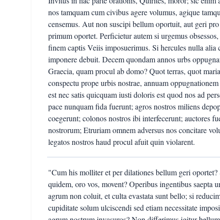
Invitus in hac parte orationis, Quirites, moror; sic enim
nos tamquam cum civibus agere volumus, agique tamq
censemus. Aut non suscipi bellum oportuit, aut geri pro
primum oportet. Perficietur autem si urgemus obsessos,
finem captis Veiis imposuerimus. Si hercules nulla alia 
imponere debuit. Decem quondam annos urbs oppugnat
Graecia, quam procul ab domo? Quot terras, quot maria
conspectu prope urbis nostrae, annuam oppugnationem per
est nec satis quicquam iusti doloris est quod nos ad per
pace nunquam fida fuerunt; agros nostros miliens depopu
coegerunt; colonos nostros ibi interfecerunt; auctores f
nostrorum; Etruriam omnem adversus nos concitare volue
legatos nostros haud procul afuit quin violarent.
"Cum his molliter et per dilationes bellum geri oportet?
quidem, oro vos, movent? Operibus ingentibus saepta urb
agrum non coluit, et culta evastata sunt bello; si reducim
cupiditate solum ulciscendi sed etiam necessitate impos
agrum nostrum invasuros? Non differimus igitur bellum is