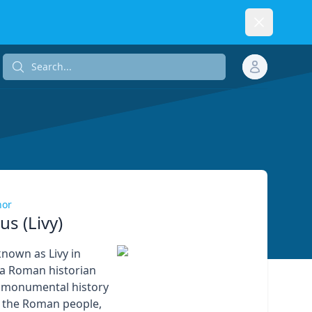
Dismiss
Search...
Search...
hor
ius (Livy)
 known as Livy in
 a Roman historian
 monumental history
 the Roman people,