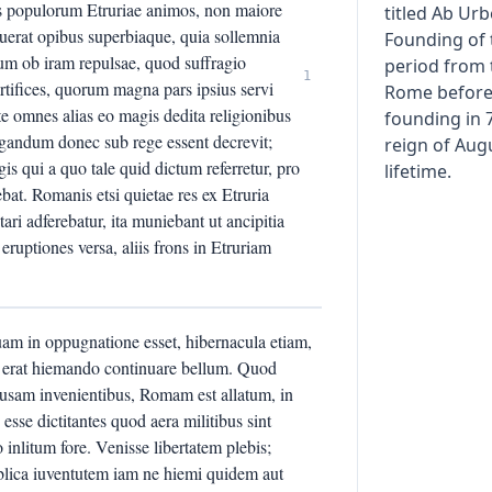
es populorum Etruriae animos, non maiore
titled Ab Ur
fuerat opibus superbiaque, quia sollemnia
Founding of t
cum ob iram repulsae, quod suffragio
period from 
1
rtifices, quorum magna pars ipsius servi
Rome before 
te omnes alias eo magis dedita religionibus
founding in 
egandum donec sub rege essent decrevit;
reign of Aug
is qui a quo tale quid dictum referretur, pro
lifetime.
bat. Romanis etsi quietae res ex Etruria
ri adferebatur, ita muniebant ut ancipitia
ruptiones versa, aliis frons in Etruriam
am in oppugnatione esset, hibernacula etiam,
e erat hiemando continuare bellum. Quod
ausam invenientibus, Romam est allatum, in
 esse dictitantes quod aera militibus sint
 inlitum fore. Venisse libertatem plebis;
blica iuventutem iam ne hiemi quidem aut