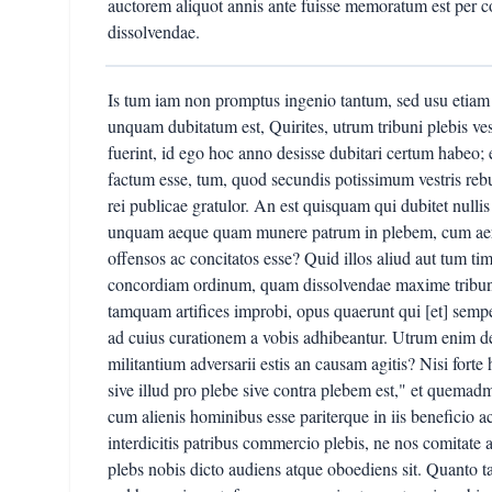
auctorem aliquot annis ante fuisse memoratum est per co
dissolvendae.
Is tum iam non promptus ingenio tantum, sed usu etiam e
unquam dubitatum est, Quirites, utrum tribuni plebis ve
fuerint, id ego hoc anno desisse dubitari certum habeo; 
factum esse, tum, quod secundis potissimum vestris rebus 
rei publicae gratulor. An est quisquam qui dubitet nullis 
unquam aeque quam munere patrum in plebem, cum aera m
offensos ac concitatos esse? Quid illos aliud aut tum timu
concordiam ordinum, quam dissolvendae maxime tribunici
tamquam artifices improbi, opus quaerunt qui [et] semper 
ad cuius curationem a vobis adhibeantur. Utrum enim d
militantium adversarii estis an causam agitis? Nisi forte 
sive illud pro plebe sive contra plebem est," et quema
cum alienis hominibus esse pariterque in iis beneficio a
interdicitis patribus commercio plebis, ne nos comitate
plebs nobis dicto audiens atque oboediens sit. Quanto t