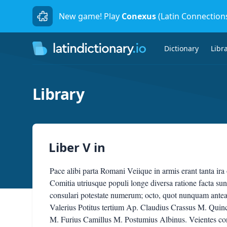
New game! Play
Conexus
(Latin Connection
Dictionary
Libr
Library
Liber V
in
Pace alibi parta Romani Veiique in armis erant tanta ira
Comitia utriusque populi longe diversa ratione facta s
consulari potestate numerum; octo, quot nunquam antea
Valerius Potitus tertium Ap. Claudius Crassus M. Quinc
M. Furius Camillus M. Postumius Albinus. Veientes con