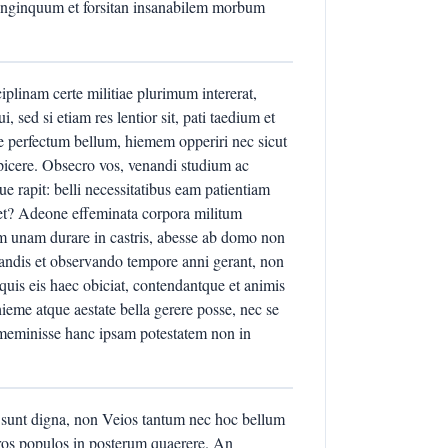
s longinquum et forsitan insanabilem morbum
ciplinam certe militiae plurimum intererat,
 sed si etiam res lentior sit, pati taedium et
te perfectum bellum, hiemem opperiri nec sicut
picere. Obsecro vos, venandi studium ac
e rapit: belli necessitatibus eam patientiam
let? Adeone effeminata corpora militum
m unam durare in castris, abesse ab domo non
andis et observando tempore anni gerant, non
 quis eis haec obiciat, contendantque et animis
 hieme atque aestate bella gerere posse, nec se
t meminisse hanc ipsam potestatem non in
sunt digna, non Veios tantum nec hoc bellum
teros populos in posterum quaerere. An