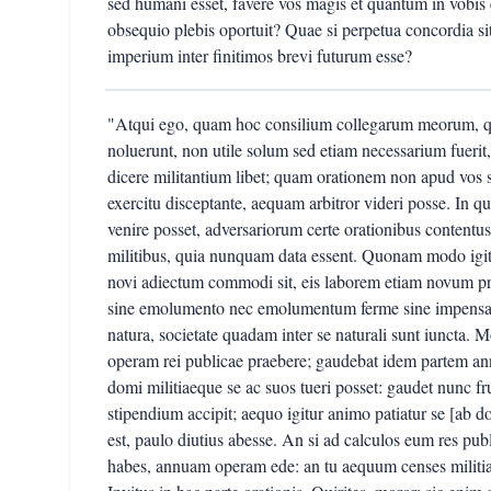
sed humani esset, favere vos magis et quantum in vobis 
obsequio plebis oportuit? Quae si perpetua concordia s
imperium inter finitimos brevi futurum esse?
"Atqui ego, quam hoc consilium collegarum meorum, qu
noluerunt, non utile solum sed etiam necessarium fuerit
dicere militantium libet; quam orationem non apud vos so
exercitu disceptante, aequam arbitror videri posse. In q
venire posset, adversariorum certe orationibus content
militibus, quia nunquam data essent. Quonam modo igitu
novi adiectum commodi sit, eis laborem etiam novum p
sine emolumento nec emolumentum ferme sine impensa o
natura, societate quadam inter se naturali sunt iuncta. 
operam rei publicae praebere; gaudebat idem partem an
domi militiaeque se ac suos tueri posset: gaudet nunc fru
stipendium accipit; aequo igitur animo patiatur se [ab d
est, paulo diutius abesse. An si ad calculos eum res pub
habes, annuam operam ede: an tu aequum censes militia