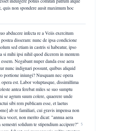
esset indulgere potius comitati patrum atque
it, quis non spondere ausit maximum hoc
o abducere infecta re a Veiis exercitum
, postea disseram: nunc de ipsa condicione
lum sed etiam in castris si habeatur, ipso
ua si mihi ipsi nihil quod dicerem in mentem
us essem. Negabant nuper danda esse aera
r nunc indignari possunt, quibus aliquid
ro portione iniungi? Nusquam nec opera
pera est. Labor voluptasque, dissimillima
Moleste antea ferebat miles se suo sumptu
ni se agrum suum colere, quaerere unde
ctui sibi rem publicam esse, et laetus
omo] ab re familiari, cui gravis impensa non
lica vocet, non merito dicat: "annua aera
 semestri solidum te stipendium accipere?"
5