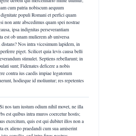
 agere debent qui mercennario milite utuntur;
uam cum patria nobiscum aequum
 dignitate populi Romani et perfici quam
 si non ante abscedimus quam spei nostrae
causa, ipsa indignitas perseverantiam
a est ob unam mulierem ab universa
 distans? Nos intra vicesimum lapidem, in
ferre piget. Scilicet quia levis causa belli
severandum stimulet. Septiens rebellarunt; in
lati sunt; Fidenates deficere a nobis
uere contra ius caedis impiae legatorum
runt, hodieque id moliuntur; res repetentes
 Si nos tam iustum odium nihil movet, ne illa
s est quibus intra muros coercetur hostis;
us exercitum, quis est qui dubitet illos non a
ita ex alieno praedandi cum sua amiserint
to consilio, sed intra fines nostros