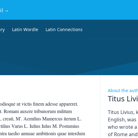
s) →
ary
Latin Wordle
Latin Connections
About the aut
Titus Liv
 odioque ut victis finem adesse appareret.
unt. Romani auxere tribunorum militum
Titus Livius,
, creati, M'. Aemilius Mamercus iterum L.
English, was
tilius Varus L. Iulius Iulus M. Postumius
who wrote a
tra taedio annuae ambitionis quae interdum
of Rome and