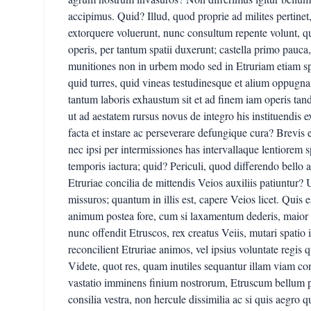
accipimus. Quid? Illud, quod proprie ad milites pertinet
extorquere voluerunt, nunc consultum repente volunt, q
operis, per tantum spatii duxerunt; castella primo pauca,
munitiones non in urbem modo sed in Etruriam etiam spe
quid turres, quid vineas testudinesque et alium oppu
tantum laboris exhaustum sit et ad finem iam operis ta
ut ad aestatem rursus novus de integro his instituendis 
facta et instare ac perseverare defungique cura? Brevis e
nec ipsi per intermissiones has intervallaque lentiorem
temporis iactura; quid? Periculi, quod differendo bello
Etruriae concilia de mittendis Veios auxiliis patiuntur? U
missuros; quantum in illis est, capere Veios licet. Quis 
animum postea fore, cum si laxamentum dederis, maior f
nunc offendit Etruscos, rex creatus Veiis, mutari spatio i
reconcilient Etruriae animos, vel ipsius voluntate regis
Videte, quot res, quam inutiles sequantur illam viam con
vastatio imminens finium nostrorum, Etruscum bellum pr
consilia vestra, non hercule dissimilia ac si quis aegro q