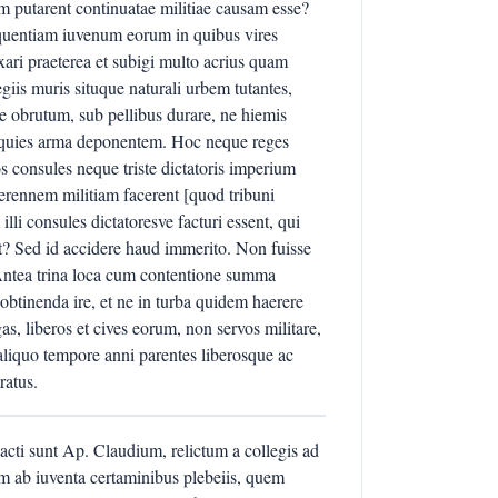
m putarent continuatae militiae causam esse?
quentiam iuvenum eorum in quibus vires
ri praeterea et subigi multo acrius quam
giis muris situque naturali urbem tutantes,
 obrutum, sub pellibus durare, ne hiemis
 quies arma deponentem. Hoc neque reges
s consules neque triste dictatoris imperium
erennem militiam facerent [quod tribuni
i consules dictatoresve facturi essent, qui
? Sed id accidere haud immerito. Non fuisse
 Antea trina loca cum contentione summa
 obtinenda ire, et ne in turba quidem haerere
s, liberos et cives eorum, non servos militare,
aliquo tempore anni parentes liberosque ac
ratus.
cti sunt Ap. Claudium, relictum a collegis ad
m ab iuventa certaminibus plebeiis, quem