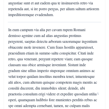
angustiae sunt et aut eadem qua te insinuaveris retro via
repetenda aut, si ire porro pergas, per alium saltum artiorem
impeditioremque evadendum.
In eum campum via alia per cavam rupem Romani
demisso agmine cum ad alias angustias protinus
pergerent, saeptas deiectu arborum saxorumque ingentium
obiacente mole invenere. Cum fraus hostilis apparuisset,
praesidium etiam in summo saltu conspicitur. Citati inde
retro, qua venerant, pergunt repetere viam; eam quoque
clausam sua obice armisque inveniunt. Sistunt inde
gradum sine ullius imperio stuporque omnium animos ac
velut torpor quidam insolitus membra tenet, intuentesque
alii alios, cum alterum quisque compotem magis mentis ac
consilii ducerent, diu immobiles silent; deinde, ubi
praetoria consulum erigi videre et expedire quosdam utilia
5
operi, quamquam ludibrio fore munientes perditis rebus ac
spe omni adempta cernebant, tamen, ne culpam malis