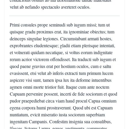
velut ab nefando spectaculo averteret oculos.
Primi consules prope seminudi sub iugum missi; tum ut
quisque gradu proximus erat, ita ignominiae obiectus; tum
deinceps singulae legiones. Circumstabant armati hostes,
exprobrantes eludentesque; gladii etiam plerisque intentati,
et volnerati quidam necatique, si voltus eorum indignitate
rerum acrior victorem offendisset. Ita traducti sub iugum et
quod paene gravius erat per hostium oculos, cum e saltu
evasissent, etsi velut ab inferis extracti tum primum lucem
aspicere visi sunt, tamen ipsa lux ita deforme intuentibus
agmen omni morte tristior fuit. Itaque cum ante noctem
Capuam pervenire possent, incerti de fide sociorum et quod
pudor praepediebat circa viam haud procul Capua omnium
egena corpora humi prostraverunt. Quod ubi est Capuam
nuntiatum, evicit miseratio iusta sociorum superbiam
ingenitam Campanis. Confestim insignia sua consulibus,
[fasces, lictores,] arma, equos, vestimenta, commeatus