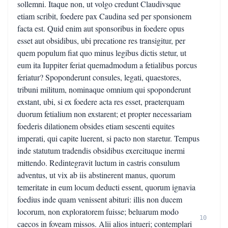
sollemni. Itaque non, ut volgo credunt Claudivsque
etiam scribit, foedere pax Caudina sed per sponsionem
facta est. Quid enim aut sponsoribus in foedere opus
esset aut obsidibus, ubi precatione res transigitur, per
quem populum fiat quo minus legibus dictis stetur, ut
eum ita Iuppiter feriat quemadmodum a fetialibus porcus
feriatur? Spoponderunt consules, legati, quaestores,
tribuni militum, nominaque omnium qui spoponderunt
exstant, ubi, si ex foedere acta res esset, praeterquam
duorum fetialium non exstarent; et propter necessariam
foederis dilationem obsides etiam sescenti equites
imperati, qui capite luerent, si pacto non staretur. Tempus
inde statutum tradendis obsidibus exercituque inermi
mittendo. Redintegravit luctum in castris consulum
adventus, ut vix ab iis abstinerent manus, quorum
temeritate in eum locum deducti essent, quorum ignavia
foedius inde quam venissent abituri: illis non ducem
locorum, non exploratorem fuisse; beluarum modo
10
caecos in foveam missos. Alii alios intueri; contemplari