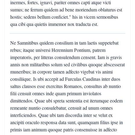
inermes, fortes, ignavi, pariter omnes capti atque victi
sumus; ne ferrum quidem ad bene moriendum oblaturus est
hostis; sedens bellum conficiet." his in vicem sermonibus
qua cibi qua quietis immemor nox traducta est.
Ne Samnitibus quidem consilium in tam laetis suppetebat
rebus; itaque universi Herennium Pontium, patrem
imperatoris, per litteras consulendum censent. Iam is gravis
annis non militaribus solum sed civilibus quoque abscesserat
muneribus; in corpore tamen adfecto vigebat vis animi
consiliique. Is ubi accepit ad Furculas Caudinas inter duos
saltus clausos esse exercitus Romanos, consultus ab nuntio
filii censuit omnes inde quam primum inviolatos
dimittendos. Quae ubi spreta sententia est iterumque eodem
remeante nuntio consulebatur, censuit ad unum omnes
interficiendos. Quae ubi tam discordia inter se velut ex
ancipiti oraculo responsa data sunt, quamquam filius ipse in
primis iam animum quoque patris consenuisse in adfecto