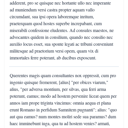
adderent, pro se quisque nec hortante ullo nec imperante
ad muniendum versi castra propter aquam vallo
circumdant, sua ipsi opera laboremque inritum,
praeterquam quod hostes superbe increpabant, cum
miserabili confessione eludentes. Ad consules maestos, ne
advocantes quidem in consilium, quando nec consilio nec
auxilio locus esset, sua sponte legati ac tribuni conveniunt
militesque ad praetorium versi opem, quam vix di
immortales ferre poterant, ab ducibus exposcunt.
Querentes magis quam consultantes nox oppressit, cum pro
ingenio quisque fremerent, [alius] "per obices viarum,"
alius, "per adversa montium, per silvas, qua ferri arma
poterunt, eamus; modo ad hostem pervenire liceat quem per
annos iam prope triginta vincimus: omnia aequa et plana
erunt Romano in perfidum Samnitem pugnanti"; alius: "quo
aut qua eamus? num montes moliri sede sua paramus? dum
haec imminebunt iuga, qua tu ad hostem venies? armati,