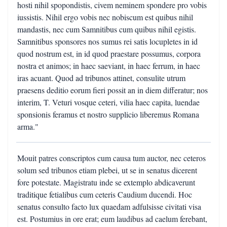
hosti nihil spopondistis, civem neminem spondere pro vobis
iussistis. Nihil ergo vobis nec nobiscum est quibus nihil
mandastis, nec cum Samnitibus cum quibus nihil egistis.
Samnitibus sponsores nos sumus rei satis locupletes in id
quod nostrum est, in id quod praestare possumus, corpora
nostra et animos; in haec saeviant, in haec ferrum, in haec
iras acuant. Quod ad tribunos attinet, consulite utrum
praesens deditio eorum fieri possit an in diem differatur; nos
interim, T. Veturi vosque ceteri, vilia haec capita, luendae
sponsionis feramus et nostro supplicio liberemus Romana
arma."
Mouit patres conscriptos cum causa tum auctor, nec ceteros
solum sed tribunos etiam plebei, ut se in senatus dicerent
fore potestate. Magistratu inde se extemplo abdicaverunt
traditique fetialibus cum ceteris Caudium ducendi. Hoc
senatus consulto facto lux quaedam adfulsisse civitati visa
est. Postumius in ore erat; eum laudibus ad caelum ferebant,