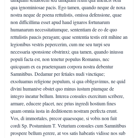
qua ignominiosae pacis. Ego tamen, quando neque de noxa
nostra neque de poena rettulistis, omissa defensione, quae
non difficillima esset apud haud ignaros fortunarum
humanarum necessitatiumque, sententiam de eo de quo
rettulistis paucis peragam; quae sententia testis erit mihine an
legionibus vestris pepercerim, cum me seu turpi seu
necessaria sponsione obstrinxi; qua tamen, quando iniussu
populi facta est, non tenetur populus Romanus, nec
quicquam ex ea praeterquam corpora nostra debentur
Samnitibus. Dedamur per fetiales nudi vinctique;
exsoluamus religione populum, si qua obligavimus, ne quid
divini humanive obstet quo minus iustum piumque de
integro ineatur bellum. Interea consules exercitum scribere,
armare, educere placet, nec prius ingredi hostium fines
quam omnia iusta in deditionem nostram perfecta erunt.
Vos, di immortales, precor quaesoque, si vobis non fuit
cordi Sp. Postumium T. Veturium consules cum Samnitibus
prospere bellum gerere, at vos satis habeatis vidisse nos sub