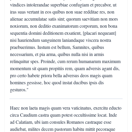
vindices intolerandae superbiae confugiam et precabor, ut
iras suas vertant in eos quibus non suae redditae res, non
alienae accumulatae satis sint; quorum saevitiam non mors
noxiorum, non deditio exanimatorum corporum, non bona
sequentia domini deditionem exsatient, [placari nequeant]
nisi hauriendum sanguinem laniandaque viscera nostra
praebuerimus. Iustum est bellum, Samnites, quibus
necessarium, et pia arma, quibus nulla nisi in armis
relinquitur spes. Proinde, cum rerum humanarum maximum
momentum sit quam propitiis rem, quam adversis agant dis,
pro certo habete priora bella adversus deos magis quam
homines gessisse, hoc quod instat ducibus ipsis dis
gesturos."
Haec non laeta magis quam vera vaticinatus, exercitu educto
circa Caudium castra quam potest occultissime locat. Inde
ad Calatiam, ubi iam consules Romanos castraque esse
audiebat, milites decem pastorum habitu mittit pecoraque