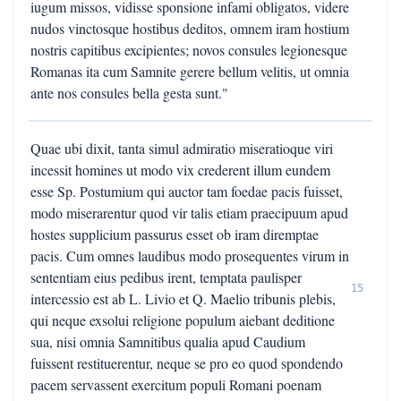
iugum missos, vidisse sponsione infami obligatos, videre
nudos vinctosque hostibus deditos, omnem iram hostium
nostris capitibus excipientes; novos consules legionesque
Romanas ita cum Samnite gerere bellum velitis, ut omnia
ante nos consules bella gesta sunt."
Quae ubi dixit, tanta simul admiratio miseratioque viri
incessit homines ut modo vix crederent illum eundem
esse Sp. Postumium qui auctor tam foedae pacis fuisset,
modo miserarentur quod vir talis etiam praecipuum apud
hostes supplicium passurus esset ob iram diremptae
pacis. Cum omnes laudibus modo prosequentes virum in
sententiam eius pedibus irent, temptata paulisper
15
intercessio est ab L. Livio et Q. Maelio tribunis plebis,
qui neque exsolui religione populum aiebant deditione
sua, nisi omnia Samnitibus qualia apud Caudium
fuissent restituerentur, neque se pro eo quod spondendo
pacem servassent exercitum populi Romani poenam