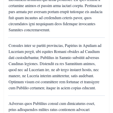
certamine animos et passim arma iactari coepta. Pertinacior
pars armata per aversam portam erupit tutiorque eis audacia
fuit quam incautus ad credendum ceteris pavor, quos
circumdatos igni nequiquam deos fidemque invocantes
Samnites concremaverunt.
Consules inter se partiti provincias, Papirius in Apuliam ad
Luceriam pergit, ubi equites Romani obsides ad Caudium
dati custodiebantur, Publilius in Samnio substitit adversus
Caudinas legiones. Distendit ea res Samnitium animos,
quod nec ad Luceriam ire, ne ab tergo instaret hostis, nec
manere, ne Luceria interim amitteretur, satis audebant.
Optimum visum est committere rem fortunae et transigere
cum Publilio certamen; itaque in aciem copias educunt.
Adversus quos Publilius consul cum dimicaturus esset,
prius adloquendos milites ratus contionem advocari