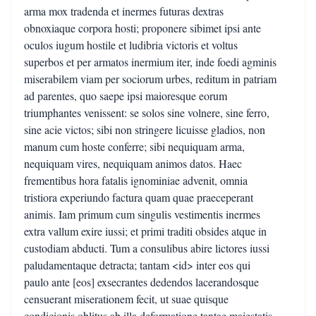
arma mox tradenda et inermes futuras dextras
obnoxiaque corpora hosti; proponere sibimet ipsi ante
oculos iugum hostile et ludibria victoris et voltus
superbos et per armatos inermium iter, inde foedi agminis
miserabilem viam per sociorum urbes, reditum in patriam
ad parentes, quo saepe ipsi maioresque eorum
triumphantes venissent: se solos sine volnere, sine ferro,
sine acie victos; sibi non stringere licuisse gladios, non
manum cum hoste conferre; sibi nequiquam arma,
nequiquam vires, nequiquam animos datos. Haec
frementibus hora fatalis ignominiae advenit, omnia
tristiora experiundo factura quam quae praeceperant
animis. Iam primum cum singulis vestimentis inermes
extra vallum exire iussi; et primi traditi obsides atque in
custodiam abducti. Tum a consulibus abire lictores iussi
paludamentaque detracta; tantam <id> inter eos qui
paulo ante [eos] exsecrantes dedendos lacerandosque
censuerant miserationem fecit, ut suae quisque
condicionis oblitus ab illa deformatione tantae maiestatis