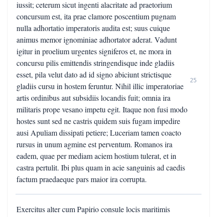
iussit; ceterum sicut ingenti alacritate ad praetorium
concursum est, ita prae clamore poscentium pugnam
nulla adhortatio imperatoris audita est; suus cuique
animus memor ignominiae adhortator aderat. Vadunt
igitur in proelium urgentes signiferos et, ne mora in
concursu pilis emittendis stringendisque inde gladiis
esset, pila velut dato ad id signo abiciunt strictisque
25
gladiis cursu in hostem feruntur. Nihil illic imperatoriae
artis ordinibus aut subsidiis locandis fuit; omnia ira
militaris prope vesano impetu egit. Itaque non fusi modo
hostes sunt sed ne castris quidem suis fugam impedire
ausi Apuliam dissipati petiere; Luceriam tamen coacto
rursus in unum agmine est perventum. Romanos ira
eadem, quae per mediam aciem hostium tulerat, et in
castra pertulit. Ibi plus quam in acie sanguinis ad caedis
factum praedaeque pars maior ira corrupta.
Exercitus alter cum Papirio consule locis maritimis