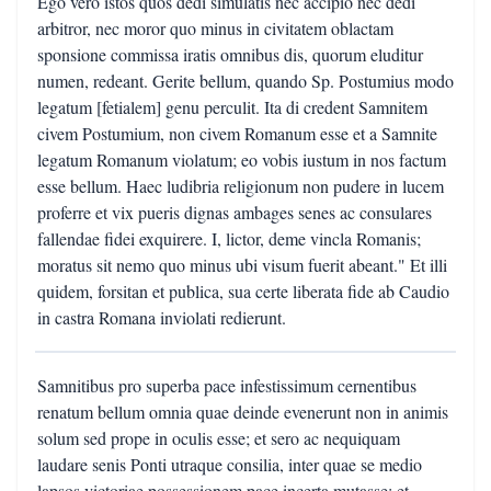
Ego vero istos quos dedi simulatis nec accipio nec dedi
arbitror, nec moror quo minus in civitatem oblactam
sponsione commissa iratis omnibus dis, quorum eluditur
numen, redeant. Gerite bellum, quando Sp. Postumius modo
legatum [fetialem] genu perculit. Ita di credent Samnitem
civem Postumium, non civem Romanum esse et a Samnite
legatum Romanum violatum; eo vobis iustum in nos factum
esse bellum. Haec ludibria religionum non pudere in lucem
proferre et vix pueris dignas ambages senes ac consulares
fallendae fidei exquirere. I, lictor, deme vincla Romanis;
moratus sit nemo quo minus ubi visum fuerit abeant." Et illi
quidem, forsitan et publica, sua certe liberata fide ab Caudio
in castra Romana inviolati redierunt.
Samnitibus pro superba pace infestissimum cernentibus
renatum bellum omnia quae deinde evenerunt non in animis
solum sed prope in oculis esse; et sero ac nequiquam
laudare senis Ponti utraque consilia, inter quae se medio
lapsos victoriae possessionem pace incerta mutasse; et