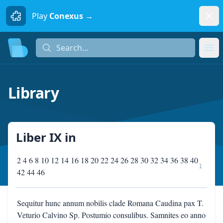
Dism
Play
Conexus →
Search...
Search...
Ope
Library
Liber IX
in
2 4 6 8 10 12 14 16 18 20 22 24 26 28 30 32 34 36 38 40
1
42 44 46
Sequitur hunc annum nobilis clade Romana Caudina pax T.
Veturio Calvino Sp. Postumio consulibus. Samnites eo anno