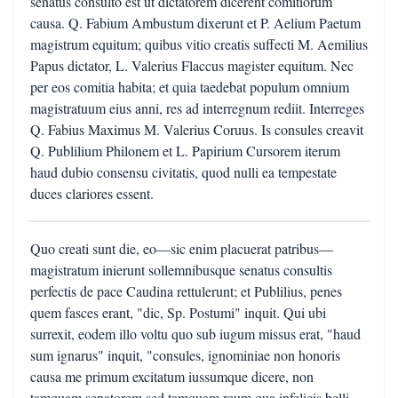
senatus consulto est ut dictatorem dicerent comitiorum
causa. Q. Fabium Ambustum dixerunt et P. Aelium Paetum
magistrum equitum; quibus vitio creatis suffecti M. Aemilius
Papus dictator, L. Valerius Flaccus magister equitum. Nec
per eos comitia habita; et quia taedebat populum omnium
magistratuum eius anni, res ad interregnum rediit. Interreges
Q. Fabius Maximus M. Valerius Coruus. Is consules creavit
Q. Publilium Philonem et L. Papirium Cursorem iterum
haud dubio consensu civitatis, quod nulli ea tempestate
duces clariores essent.
Quo creati sunt die, eo—sic enim placuerat patribus—
magistratum inierunt sollemnibusque senatus consultis
perfectis de pace Caudina rettulerunt; et Publilius, penes
quem fasces erant, "dic, Sp. Postumi" inquit. Qui ubi
surrexit, eodem illo voltu quo sub iugum missus erat, "haud
sum ignarus" inquit, "consules, ignominiae non honoris
causa me primum excitatum iussumque dicere, non
tamquam senatorem sed tamquam reum qua infelicis belli