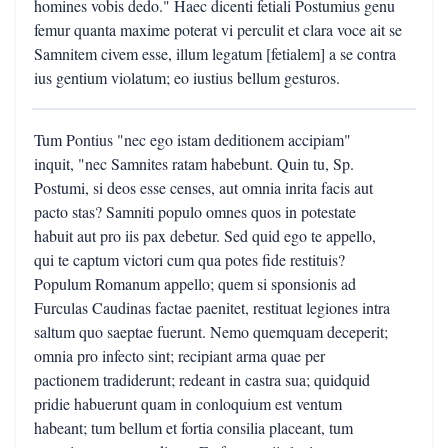
homines vobis dedo." Haec dicenti fetiali Postumius genu
femur quanta maxime poterat vi perculit et clara voce ait se
Samnitem civem esse, illum legatum [fetialem] a se contra
ius gentium violatum; eo iustius bellum gesturos.
Tum Pontius "nec ego istam deditionem accipiam"
inquit, "nec Samnites ratam habebunt. Quin tu, Sp.
Postumi, si deos esse censes, aut omnia inrita facis aut
pacto stas? Samniti populo omnes quos in potestate
habuit aut pro iis pax debetur. Sed quid ego te appello,
qui te captum victori cum qua potes fide restituis?
Populum Romanum appello; quem si sponsionis ad
Furculas Caudinas factae paenitet, restituat legiones intra
saltum quo saeptae fuerunt. Nemo quemquam deceperit;
omnia pro infecto sint; recipiant arma quae per
pactionem tradiderunt; redeant in castra sua; quidquid
pridie habuerunt quam in conloquium est ventum
habeant; tum bellum et fortia consilia placeant, tum