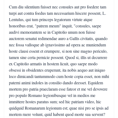
Cum diu silentium fuisset nec consules aut pro foedere tam
turpi aut contra foedus tam necessarium hiscere possent, L.
Lentulus, qui tum princeps legatorum virtute atque
honoribus erat, "patrem meum" inquit, "consules, saepe
audivi memorantem se in Capitolio unum non fuisse
auctorem senatui redimendae auro a Gallis civitatis, quando
nec fossa valloque ab ignavissimo ad opera ac muniendum
hoste clausi essent et erumpere, si non sine magno periculo,
tamen sine certa pernicie possent. Quod si, illis ut decurrere
ex Capitolio armatis in hostem licuit, quo saepe modo
obsessi in obsidentes eruperunt, ita nobis aequo aut iniquo
loco dimicandi tantummodo cum hoste copia esset, non mihi
paterni animi indoles in consilio dando deesset. Equidem
mortem pro patria praeclaram esse fateor et me vel devovere
pro populo Romano legionibusque vel in medios me
immittere hostes paratus sum; sed hic patriam video, hic
quidquid Romanarum legionum est; quae nisi pro se ipsis ad
mortem ruere volunt, quid habent quod morte sua servent?