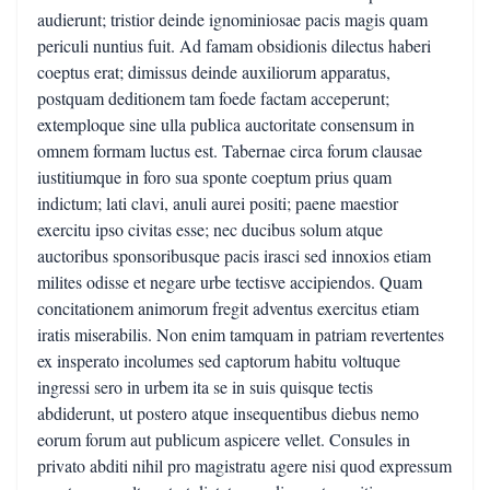
audierunt; tristior deinde ignominiosae pacis magis quam
periculi nuntius fuit. Ad famam obsidionis dilectus haberi
coeptus erat; dimissus deinde auxiliorum apparatus,
postquam deditionem tam foede factam acceperunt;
extemploque sine ulla publica auctoritate consensum in
omnem formam luctus est. Tabernae circa forum clausae
iustitiumque in foro sua sponte coeptum prius quam
indictum; lati clavi, anuli aurei positi; paene maestior
exercitu ipso civitas esse; nec ducibus solum atque
auctoribus sponsoribusque pacis irasci sed innoxios etiam
milites odisse et negare urbe tectisve accipiendos. Quam
concitationem animorum fregit adventus exercitus etiam
iratis miserabilis. Non enim tamquam in patriam revertentes
ex insperato incolumes sed captorum habitu voltuque
ingressi sero in urbem ita se in suis quisque tectis
abdiderunt, ut postero atque insequentibus diebus nemo
eorum forum aut publicum aspicere vellet. Consules in
privato abditi nihil pro magistratu agere nisi quod expressum