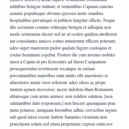
militibus benigne mittunt; et venientibus Capuam cunctus
senatus populusque obviam egressus iustis omnibus
hospitalibus privatisque et publicis fungitur officiis. Neque
illis sociorum comitas voltusque benigni et adloquia non
modo sermonem elicere sed ne ut oculos quidem attollerent
aut consolantes amicos contra intuerentur efficere poterant;
adeo super maerorem pudor quidam fugere conloquia et
coetus hominum cogebat. Postero die cum iuvenes nobiles
missi a Capua ut pro ficiscentes ad finem Campanum
prosequerentur revertissent vocatique in curiam
percontantibus maioribus natu multo sibi maestiores et
abiectiores animi visos referrent: adeo silens ac prope
mutum agmen incessisse; iacere indolem illam Romanam
ablatosque cum armis animos; non reddere salutem, [non
salutantibus dare responsum,] non hiscere quemquam prae
metu potuisse, tamquam ferentibus adhuc cervicibus iugum
sub quod missi essent; habere Samnites victoriam non
praeclaram solum sed etiam perpetuam; cepisse enim eos