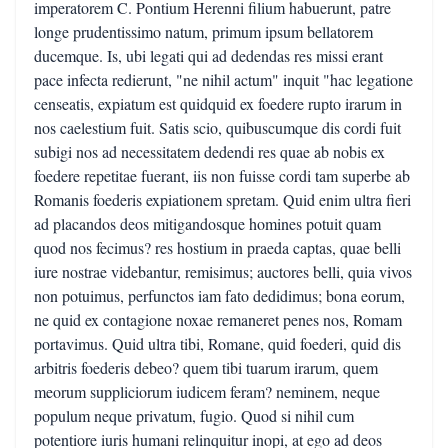
imperatorem C. Pontium Herenni filium habuerunt, patre
longe prudentissimo natum, primum ipsum bellatorem
ducemque. Is, ubi legati qui ad dedendas res missi erant
pace infecta redierunt, "ne nihil actum" inquit "hac legatione
censeatis, expiatum est quidquid ex foedere rupto irarum in
nos caelestium fuit. Satis scio, quibuscumque dis cordi fuit
subigi nos ad necessitatem dedendi res quae ab nobis ex
foedere repetitae fuerant, iis non fuisse cordi tam superbe ab
Romanis foederis expiationem spretam. Quid enim ultra fieri
ad placandos deos mitigandosque homines potuit quam
quod nos fecimus? res hostium in praeda captas, quae belli
iure nostrae videbantur, remisimus; auctores belli, quia vivos
non potuimus, perfunctos iam fato dedidimus; bona eorum,
ne quid ex contagione noxae remaneret penes nos, Romam
portavimus. Quid ultra tibi, Romane, quid foederi, quid dis
arbitris foederis debeo? quem tibi tuarum irarum, quem
meorum suppliciorum iudicem feram? neminem, neque
populum neque privatum, fugio. Quod si nihil cum
potentiore iuris humani relinquitur inopi, at ego ad deos