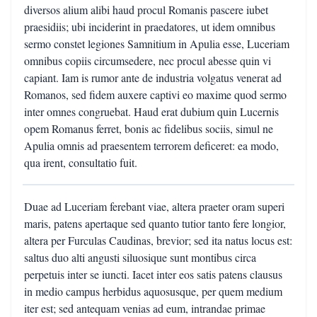
diversos alium alibi haud procul Romanis pascere iubet
praesidiis; ubi inciderint in praedatores, ut idem omnibus
sermo constet legiones Samnitium in Apulia esse, Luceriam
omnibus copiis circumsedere, nec procul abesse quin vi
capiant. Iam is rumor ante de industria volgatus venerat ad
Romanos, sed fidem auxere captivi eo maxime quod sermo
inter omnes congruebat. Haud erat dubium quin Lucernis
opem Romanus ferret, bonis ac fidelibus sociis, simul ne
Apulia omnis ad praesentem terrorem deficeret: ea modo,
qua irent, consultatio fuit.
Duae ad Luceriam ferebant viae, altera praeter oram superi
maris, patens apertaque sed quanto tutior tanto fere longior,
altera per Furculas Caudinas, brevior; sed ita natus locus est:
saltus duo alti angusti siluosique sunt montibus circa
perpetuis inter se iuncti. Iacet inter eos satis patens clausus
in medio campus herbidus aquosusque, per quem medium
iter est; sed antequam venias ad eum, intrandae primae