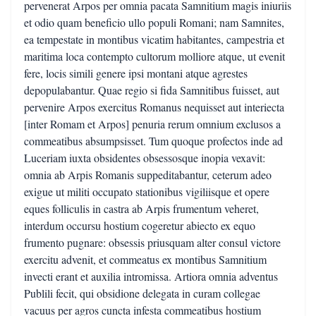
pervenerat Arpos per omnia pacata Samnitium magis iniuriis
et odio quam beneficio ullo populi Romani; nam Samnites,
ea tempestate in montibus vicatim habitantes, campestria et
maritima loca contempto cultorum molliore atque, ut evenit
fere, locis simili genere ipsi montani atque agrestes
depopulabantur. Quae regio si fida Samnitibus fuisset, aut
pervenire Arpos exercitus Romanus nequisset aut interiecta
[inter Romam et Arpos] penuria rerum omnium exclusos a
commeatibus absumpsisset. Tum quoque profectos inde ad
Luceriam iuxta obsidentes obsessosque inopia vexavit:
omnia ab Arpis Romanis suppeditabantur, ceterum adeo
exigue ut militi occupato stationibus vigiliisque et opere
eques folliculis in castra ab Arpis frumentum veheret,
interdum occursu hostium cogeretur abiecto ex equo
frumento pugnare: obsessis priusquam alter consul victore
exercitu advenit, et commeatus ex montibus Samnitium
invecti erant et auxilia intromissa. Artiora omnia adventus
Publili fecit, qui obsidione delegata in curam collegae
vacuus per agros cuncta infesta commeatibus hostium