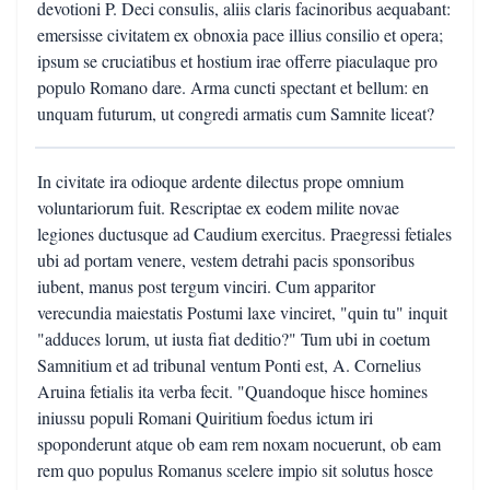
devotioni P. Deci consulis, aliis claris facinoribus aequabant:
emersisse civitatem ex obnoxia pace illius consilio et opera;
ipsum se cruciatibus et hostium irae offerre piaculaque pro
populo Romano dare. Arma cuncti spectant et bellum: en
unquam futurum, ut congredi armatis cum Samnite liceat?
In civitate ira odioque ardente dilectus prope omnium
voluntariorum fuit. Rescriptae ex eodem milite novae
legiones ductusque ad Caudium exercitus. Praegressi fetiales
ubi ad portam venere, vestem detrahi pacis sponsoribus
iubent, manus post tergum vinciri. Cum apparitor
verecundia maiestatis Postumi laxe vinciret, "quin tu" inquit
"adduces lorum, ut iusta fiat deditio?" Tum ubi in coetum
Samnitium et ad tribunal ventum Ponti est, A. Cornelius
Aruina fetialis ita verba fecit. "Quandoque hisce homines
iniussu populi Romani Quiritium foedus ictum iri
spoponderunt atque ob eam rem noxam nocuerunt, ob eam
rem quo populus Romanus scelere impio sit solutus hosce