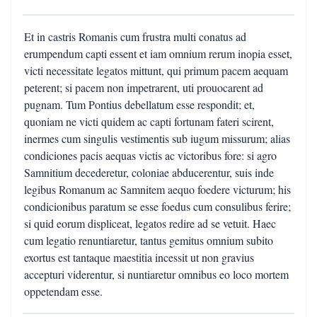
Et in castris Romanis cum frustra multi conatus ad
erumpendum capti essent et iam omnium rerum inopia esset,
victi necessitate legatos mittunt, qui primum pacem aequam
peterent; si pacem non impetrarent, uti prouocarent ad
pugnam. Tum Pontius debellatum esse respondit; et,
quoniam ne victi quidem ac capti fortunam fateri scirent,
inermes cum singulis vestimentis sub iugum missurum; alias
condiciones pacis aequas victis ac victoribus fore: si agro
Samnitium decederetur, coloniae abducerentur, suis inde
legibus Romanum ac Samnitem aequo foedere victurum; his
condicionibus paratum se esse foedus cum consulibus ferire;
si quid eorum displiceat, legatos redire ad se vetuit. Haec
cum legatio renuntiaretur, tantus gemitus omnium subito
exortus est tantaque maestitia incessit ut non gravius
accepturi viderentur, si nuntiaretur omnibus eo loco mortem
oppetendam esse.