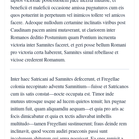
beneficii et maleficii occasione amissa pugnaturos cum eis
quos potuerint in perpetuum vel inimicos tollere vel amicos
facere. Adeoque nullodum certamine inclinatis viribus post
Caudinam pacem animi mutaverant, ut clariorem inter
Romanos deditio Postumium quam Pontium incruenta
victoria inter Samnites faceret, et geri posse bellum Romani
pro victoria certa haberent, Samnites simul rebellasse et
vicisse crederent Romanum.
Inter haec Satricani ad Samnites defecerunt, et Fregellae
colonia necopinato adventu Samnitium—fuisse et Satricanos
cum iis satis constat—nocte occupata est. Timor inde
mutuus utrosque usque ad lucem quietos tenuit; lux pugnae
initium fuit, quam aliquamdiu aequam—et quia pro aris ac
focis dimicabatur et quia ex tectis adiuvabat imbellis
multitudo—tamen Fregellani sustinuerunt; fraus deinde rem
inclinavit, quod vocem audiri praeconis passi sunt
incolumem abiturum qui arma posuisset. Ea spes remisit a