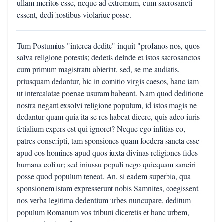
ullam meritos esse, neque ad extremum, cum sacrosancti
essent, dedi hostibus violariue posse.
Tum Postumius "interea dedite" inquit "profanos nos, quos
salva religione potestis; dedetis deinde et istos sacrosanctos
cum primum magistratu abierint, sed, se me audiatis,
priusquam dedantur, hic in comitio virgis caesos, hanc iam
ut intercalatae poenae usuram habeant. Nam quod deditione
nostra negant exsolvi religione populum, id istos magis ne
dedantur quam quia ita se res habeat dicere, quis adeo iuris
fetialium expers est qui ignoret? Neque ego infitias eo,
patres conscripti, tam sponsiones quam foedera sancta esse
apud eos homines apud quos iuxta divinas religiones fides
humana colitur; sed iniussu populi nego quicquam sanciri
posse quod populum teneat. An, si eadem superbia, qua
sponsionem istam expresserunt nobis Samnites, coegissent
nos verba legitima dedentium urbes nuncupare, deditum
populum Romanum vos tribuni diceretis et hanc urbem,