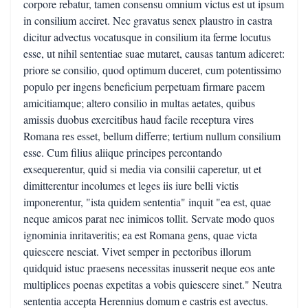
corpore rebatur, tamen consensu omnium victus est ut ipsum
in consilium acciret. Nec gravatus senex plaustro in castra
dicitur advectus vocatusque in consilium ita ferme locutus
esse, ut nihil sententiae suae mutaret, causas tantum adiceret:
priore se consilio, quod optimum duceret, cum potentissimo
populo per ingens beneficium perpetuam firmare pacem
amicitiamque; altero consilio in multas aetates, quibus
amissis duobus exercitibus haud facile receptura vires
Romana res esset, bellum differre; tertium nullum consilium
esse. Cum filius aliique principes percontando
exsequerentur, quid si media via consilii caperetur, ut et
dimitterentur incolumes et leges iis iure belli victis
imponerentur, "ista quidem sententia" inquit "ea est, quae
neque amicos parat nec inimicos tollit. Servate modo quos
ignominia inritaveritis; ea est Romana gens, quae victa
quiescere nesciat. Vivet semper in pectoribus illorum
quidquid istuc praesens necessitas inusserit neque eos ante
multiplices poenas expetitas a vobis quiescere sinet." Neutra
sententia accepta Herennius domum e castris est avectus.