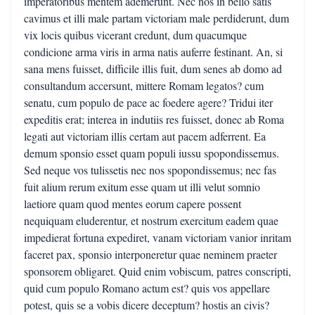
imperatoribus mentem ademerunt. Nec nos in bello satis
cavimus et illi male partam victoriam male perdiderunt, dum
vix locis quibus vicerant credunt, dum quacumque
condicione arma viris in arma natis auferre festinant. An, si
sana mens fuisset, difficile illis fuit, dum senes ab domo ad
consultandum accersunt, mittere Romam legatos? cum
senatu, cum populo de pace ac foedere agere? Tridui iter
expeditis erat; interea in indutiis res fuisset, donec ab Roma
legati aut victoriam illis certam aut pacem adferrent. Ea
demum sponsio esset quam populi iussu spopondissemus.
Sed neque vos tulissetis nec nos spopondissemus; nec fas
fuit alium rerum exitum esse quam ut illi velut somnio
laetiore quam quod mentes eorum capere possent
nequiquam eluderentur, et nostrum exercitum eadem quae
impedierat fortuna expediret, vanam victoriam vanior inritam
faceret pax, sponsio interponeretur quae neminem praeter
sponsorem obligaret. Quid enim vobiscum, patres conscripti,
quid cum populo Romano actum est? quis vos appellare
potest, quis se a vobis dicere deceptum? hostis an civis?