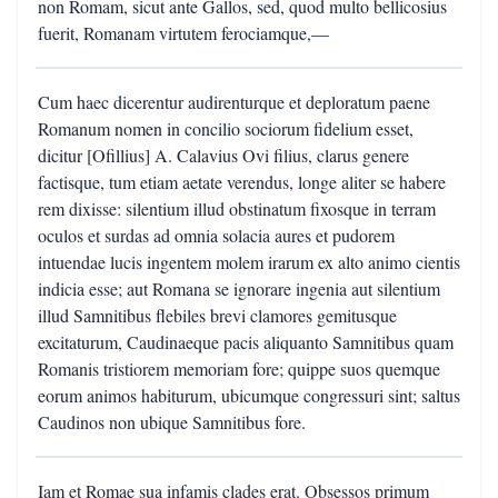
non Romam, sicut ante Gallos, sed, quod multo bellicosius
fuerit, Romanam virtutem ferociamque,—
Cum haec dicerentur audirenturque et deploratum paene
Romanum nomen in concilio sociorum fidelium esset,
dicitur [Ofillius] A. Calavius Ovi filius, clarus genere
factisque, tum etiam aetate verendus, longe aliter se habere
rem dixisse: silentium illud obstinatum fixosque in terram
oculos et surdas ad omnia solacia aures et pudorem
intuendae lucis ingentem molem irarum ex alto animo cientis
indicia esse; aut Romana se ignorare ingenia aut silentium
illud Samnitibus flebiles brevi clamores gemitusque
excitaturum, Caudinaeque pacis aliquanto Samnitibus quam
Romanis tristiorem memoriam fore; quippe suos quemque
eorum animos habiturum, ubicumque congressuri sint; saltus
Caudinos non ubique Samnitibus fore.
Iam et Romae sua infamis clades erat. Obsessos primum