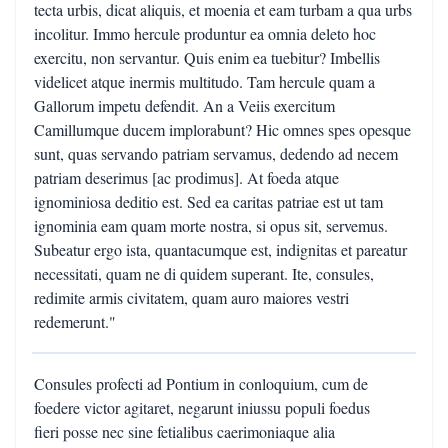
tecta urbis, dicat aliquis, et moenia et eam turbam a qua urbs
incolitur. Immo hercule produntur ea omnia deleto hoc
exercitu, non servantur. Quis enim ea tuebitur? Imbellis
videlicet atque inermis multitudo. Tam hercule quam a
Gallorum impetu defendit. An a Veiis exercitum
Camillumque ducem implorabunt? Hic omnes spes opesque
sunt, quas servando patriam servamus, dedendo ad necem
patriam deserimus [ac prodimus]. At foeda atque
ignominiosa deditio est. Sed ea caritas patriae est ut tam
ignominia eam quam morte nostra, si opus sit, servemus.
Subeatur ergo ista, quantacumque est, indignitas et pareatur
necessitati, quam ne di quidem superant. Ite, consules,
redimite armis civitatem, quam auro maiores vestri
redemerunt."
Consules profecti ad Pontium in conloquium, cum de
foedere victor agitaret, negarunt iniussu populi foedus
fieri posse nec sine fetialibus caerimoniaque alia