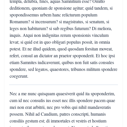
templa, delubra, fines, aquas Samnitium esse? Omitto
deditionem, quoniam de sponsione agitur; quid tandem, si
spopondissemus urbem hanc relicturum populum
Romanum? si incensurum? si magistratus, si senatum, si
leges non habiturum? si sub regibus futurum? Di meliora,
inquis. Atqui non indignitas rerum sponsionis vinculum
levat; si quid est in quo obligari populus possit, in omnia
potest. Et ne illud quidem, quod quosdam forsitan moveat,
refert, consul an dictator an praetor spoponderit. Et hoc ipsi
etiam Samnites iudicaverunt, quibus non fuit satis consules
spondere, sed legatos, quaestores, tribunos militum spondere
coegerunt.
Nec a me nunc quisquam quaesiverit quid ita spoponderim,
cum id nec consulis ius esset nec illis spondere pacem quae
mei non erat arbitrii, nec pro vobis qui nihil mandaveratis
possem. Nihil ad Caudium, patres conscripti, humanis
consiliis gestum est; di immortales et vestris et hostium