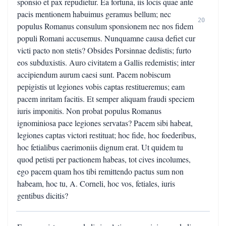
sponsio et pax repudietur. Ea fortuna, iis locis quae ante
pacis mentionem habuimus geramus bellum; nec
20
populus Romanus consulum sponsionem nec nos fidem
populi Romani accusemus. Nunquamne causa defiet cur
victi pacto non stetis? Obsides Porsinnae dedistis; furto
eos subduxistis. Auro civitatem a Gallis redemistis; inter
accipiendum aurum caesi sunt. Pacem nobiscum
pepigistis ut legiones vobis captas restitueremus; eam
pacem inritam facitis. Et semper aliquam fraudi speciem
iuris imponitis. Non probat populus Romanus
ignominiosa pace legiones servatas? Pacem sibi habeat,
legiones captas victori restituat; hoc fide, hoc foederibus,
hoc fetialibus caerimoniis dignum erat. Ut quidem tu
quod petisti per pactionem habeas, tot cives incolumes,
ego pacem quam hos tibi remittendo pactus sum non
habeam, hoc tu, A. Corneli, hoc vos, fetiales, iuris
gentibus dicitis?