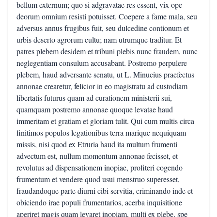
bellum externum; quo si adgravatae res essent, vix ope
deorum omnium resisti potuisset. Coepere a fame mala, seu
adversus annus frugibus fuit, seu dulcedine contionum et
urbis deserto agrorum cultu; nam utrumque traditur. Et
patres plebem desidem et tribuni plebis nunc fraudem, nunc
neglegentiam consulum accusabant. Postremo perpulere
plebem, haud adversante senatu, ut L. Minucius praefectus
annonae crearetur, felicior in eo magistratu ad custodiam
libertatis futurus quam ad curationem ministerii sui,
quamquam postremo annonae quoque levatae haud
immeritam et gratiam et gloriam tulit. Qui cum multis circa
finitimos populos legationibus terra marique nequiquam
missis, nisi quod ex Etruria haud ita multum frumenti
advectum est, nullum momentum annonae fecisset, et
revolutus ad dispensationem inopiae, profiteri cogendo
frumentum et vendere quod usui menstruo superesset,
fraudandoque parte diurni cibi servitia, criminando inde et
obiciendo irae populi frumentarios, acerba inquisitione
aperiret magis quam levaret inopiam, multi ex plebe, spe