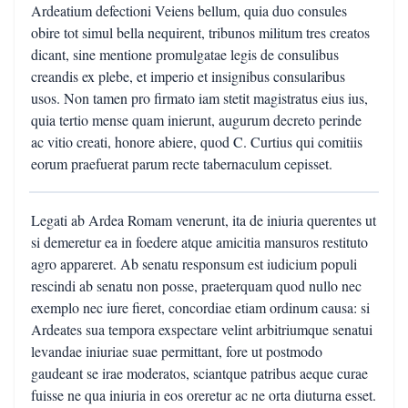
Ardeatium defectioni Veiens bellum, quia duo consules
obire tot simul bella nequirent, tribunos militum tres creatos
dicant, sine mentione promulgatae legis de consulibus
creandis ex plebe, et imperio et insignibus consularibus
usos. Non tamen pro firmato iam stetit magistratus eius ius,
quia tertio mense quam inierunt, augurum decreto perinde
ac vitio creati, honore abiere, quod C. Curtius qui comitiis
eorum praefuerat parum recte tabernaculum cepisset.
Legati ab Ardea Romam venerunt, ita de iniuria querentes ut
si demeretur ea in foedere atque amicitia mansuros restituto
agro appareret. Ab senatu responsum est iudicium populi
rescindi ab senatu non posse, praeterquam quod nullo nec
exemplo nec iure fieret, concordiae etiam ordinum causa: si
Ardeates sua tempora exspectare velint arbitriumque senatui
levandae iniuriae suae permittant, fore ut postmodo
gaudeant se irae moderatos, sciantque patribus aeque curae
fuisse ne qua iniuria in eos oreretur ac ne orta diuturna esset.