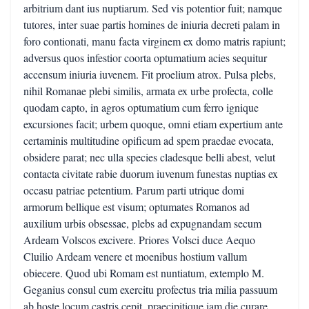
arbitrium dant ius nuptiarum. Sed vis potentior fuit; namque
tutores, inter suae partis homines de iniuria decreti palam in
foro contionati, manu facta virginem ex domo matris rapiunt;
adversus quos infestior coorta optumatium acies sequitur
accensum iniuria iuvenem. Fit proelium atrox. Pulsa plebs,
nihil Romanae plebi similis, armata ex urbe profecta, colle
quodam capto, in agros optumatium cum ferro ignique
excursiones facit; urbem quoque, omni etiam expertium ante
certaminis multitudine opificum ad spem praedae evocata,
obsidere parat; nec ulla species cladesque belli abest, velut
contacta civitate rabie duorum iuvenum funestas nuptias ex
occasu patriae petentium. Parum parti utrique domi
armorum bellique est visum; optumates Romanos ad
auxilium urbis obsessae, plebs ad expugnandam secum
Ardeam Volscos excivere. Priores Volsci duce Aequo
Cluilio Ardeam venere et moenibus hostium vallum
obiecere. Quod ubi Romam est nuntiatum, extemplo M.
Geganius consul cum exercitu profectus tria milia passuum
ab hoste locum castris cepit, praecipitique iam die curare