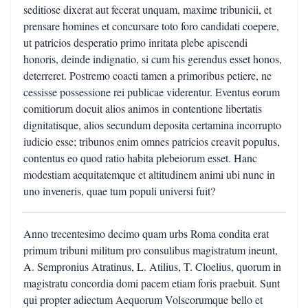
seditiose dixerat aut fecerat unquam, maxime tribunicii, et
prensare homines et concursare toto foro candidati coepere,
ut patricios desperatio primo inritata plebe apiscendi
honoris, deinde indignatio, si cum his gerendus esset honos,
deterreret. Postremo coacti tamen a primoribus petiere, ne
cessisse possessione rei publicae viderentur. Eventus eorum
comitiorum docuit alios animos in contentione libertatis
dignitatisque, alios secundum deposita certamina incorrupto
iudicio esse; tribunos enim omnes patricios creavit populus,
contentus eo quod ratio habita plebeiorum esset. Hanc
modestiam aequitatemque et altitudinem animi ubi nunc in
uno inveneris, quae tum populi universi fuit?
Anno trecentesimo decimo quam urbs Roma condita erat
primum tribuni militum pro consulibus magistratum ineunt,
A. Sempronius Atratinus, L. Atilius, T. Cloelius, quorum in
magistratu concordia domi pacem etiam foris praebuit. Sunt
qui propter adiectum Aequorum Volscorumque bello et