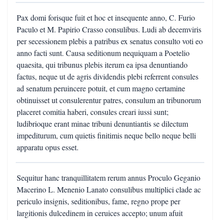
Pax domi forisque fuit et hoc et insequente anno, C. Furio
Paculo et M. Papirio Crasso consulibus. Ludi ab decemviris
per secessionem plebis a patribus ex senatus consulto voti eo
anno facti sunt. Causa seditionum nequiquam a Poetelio
quaesita, qui tribunus plebis iterum ea ipsa denuntiando
factus, neque ut de agris dividendis plebi referrent consules
ad senatum peruincere potuit, et cum magno certamine
obtinuisset ut consulerentur patres, consulum an tribunorum
placeret comitia haberi, consules creari iussi sunt;
ludibrioque erant minae tribuni denuntiantis se dilectum
impediturum, cum quietis finitimis neque bello neque belli
apparatu opus esset.
Sequitur hanc tranquillitatem rerum annus Proculo Geganio
Macerino L. Menenio Lanato consulibus multiplici clade ac
periculo insignis, seditionibus, fame, regno prope per
largitionis dulcedinem in ceruices accepto; unum afuit