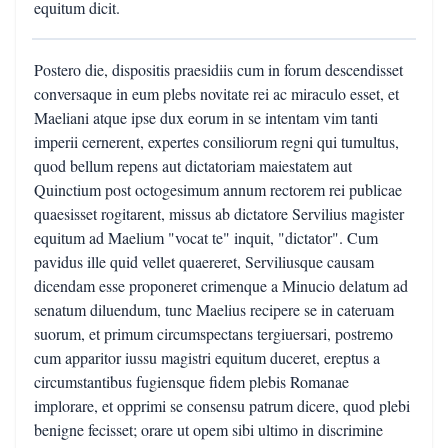
equitum dicit.
Postero die, dispositis praesidiis cum in forum descendisset
conversaque in eum plebs novitate rei ac miraculo esset, et
Maeliani atque ipse dux eorum in se intentam vim tanti
imperii cernerent, expertes consiliorum regni qui tumultus,
quod bellum repens aut dictatoriam maiestatem aut
Quinctium post octogesimum annum rectorem rei publicae
quaesisset rogitarent, missus ab dictatore Servilius magister
equitum ad Maelium "vocat te" inquit, "dictator". Cum
pavidus ille quid vellet quaereret, Serviliusque causam
dicendam esse proponeret crimenque a Minucio delatum ad
senatum diluendum, tunc Maelius recipere se in cateruam
suorum, et primum circumspectans tergiuersari, postremo
cum apparitor iussu magistri equitum duceret, ereptus a
circumstantibus fugiensque fidem plebis Romanae
implorare, et opprimi se consensu patrum dicere, quod plebi
benigne fecisset; orare ut opem sibi ultimo in discrimine