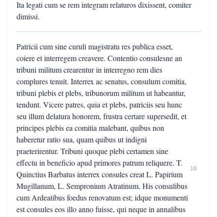
Ita legati cum se rem integram relaturos dixissent, comiter
dimissi.
Patricii cum sine curuli magistratu res publica esset,
coiere et interregem creavere. Contentio consulesne an
tribuni militum crearentur in interregno rem dies
complures tenuit. Interrex ac senatus, consulum comitia,
tribuni plebis et plebs, tribunorum militum ut habeantur,
tendunt. Vicere patres, quia et plebs, patriciis seu hunc
seu illum delatura honorem, frustra certare supersedit, et
principes plebis ea comitia malebant, quibus non
haberetur ratio sua, quam quibus ut indigni
praeterirentur. Tribuni quoque plebi certamen sine
effectu in beneficio apud primores patrum reliquere. T.
10
Quinctius Barbatus interrex consules creat L. Papirium
Mugillanum, L. Sempronium Atratinum. His consulibus
cum Ardeatibus foedus renovatum est; idque monumenti
est consules eos illo anno fuisse, qui neque in annalibus