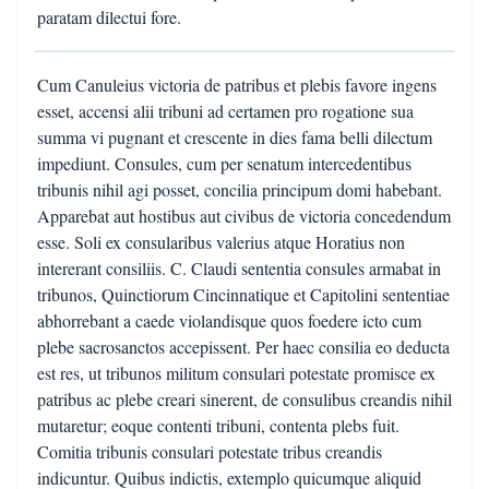
paratam dilectui fore.
Cum Canuleius victoria de patribus et plebis favore ingens
esset, accensi alii tribuni ad certamen pro rogatione sua
summa vi pugnant et crescente in dies fama belli dilectum
impediunt. Consules, cum per senatum intercedentibus
tribunis nihil agi posset, concilia principum domi habebant.
Apparebat aut hostibus aut civibus de victoria concedendum
esse. Soli ex consularibus valerius atque Horatius non
intererant consiliis. C. Claudi sententia consules armabat in
tribunos, Quinctiorum Cincinnatique et Capitolini sententiae
abhorrebant a caede violandisque quos foedere icto cum
plebe sacrosanctos accepissent. Per haec consilia eo deducta
est res, ut tribunos militum consulari potestate promisce ex
patribus ac plebe creari sinerent, de consulibus creandis nihil
mutaretur; eoque contenti tribuni, contenta plebs fuit.
Comitia tribunis consulari potestate tribus creandis
indicuntur. Quibus indictis, extemplo quicumque aliquid