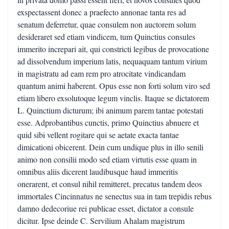
exspectassent donec a praefecto annonae tanta res ad
senatum deferretur, quae consulem non auctorem solum
desideraret sed etiam vindicem, tum Quinctius consules
immerito increpari ait, qui constricti legibus de provocatione
ad dissolvendum imperium latis, nequaquam tantum virium
in magistratu ad eam rem pro atrocitate vindicandam
quantum animi haberent. Opus esse non forti solum viro sed
etiam libero exsolutoque legum vinclis. Itaque se dictatorem
L. Quinctium dicturum; ibi animum parem tantae potestati
esse. Adprobantibus cunctis, primo Quinctius abnuere et
quid sibi vellent rogitare qui se aetate exacta tantae
dimicationi obicerent. Dein cum undique plus in illo senili
animo non consilii modo sed etiam virtutis esse quam in
omnibus aliis dicerent laudibusque haud immeritis
onerarent, et consul nihil remitteret, precatus tandem deos
immortales Cincinnatus ne senectus sua in tam trepidis rebus
damno dedecoriue rei publicae esset, dictator a consule
dicitur. Ipse deinde C. Servilium Ahalam magistrum