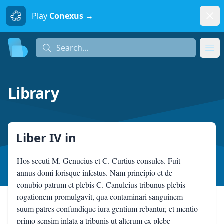
Dism
Play
Conexus →
Search...
Search...
Ope
Library
Liber IV
in
Hos secuti M. Genucius et C. Curtius consules. Fuit
annus domi forisque infestus. Nam principio et de
conubio patrum et plebis C. Canuleius tribunus plebis
rogationem promulgavit, qua contaminari sanguinem
suum patres confundique iura gentium rebantur, et mentio
primo sensim inlata a tribunis ut alterum ex plebe