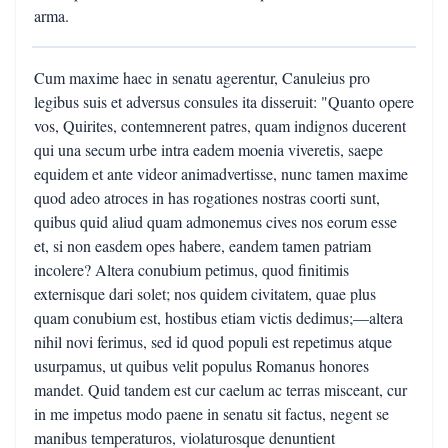
arma.
Cum maxime haec in senatu agerentur, Canuleius pro
legibus suis et adversus consules ita disseruit: "Quanto opere
vos, Quirites, contemnerent patres, quam indignos ducerent
qui una secum urbe intra eadem moenia viveretis, saepe
equidem et ante videor animadvertisse, nunc tamen maxime
quod adeo atroces in has rogationes nostras coorti sunt,
quibus quid aliud quam admonemus cives nos eorum esse
et, si non easdem opes habere, eandem tamen patriam
incolere? Altera conubium petimus, quod finitimis
externisque dari solet; nos quidem civitatem, quae plus
quam conubium est, hostibus etiam victis dedimus;—altera
nihil novi ferimus, sed id quod populi est repetimus atque
usurpamus, ut quibus velit populus Romanus honores
mandet. Quid tandem est cur caelum ac terras misceant, cur
in me impetus modo paene in senatu sit factus, negent se
manibus temperaturos, violaturosque denuntient