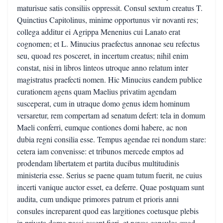
maturisue satis consiliis oppressit. Consul sextum creatus T.
Quinctius Capitolinus, minime opportunus vir novanti res;
collega additur ei Agrippa Menenius cui Lanato erat
cognomen; et L. Minucius praefectus annonae seu refectus
seu, quoad res posceret, in incertum creatus; nihil enim
constat, nisi in libros linteos utroque anno relatum inter
magistratus praefecti nomen. Hic Minucius eandem publice
curationem agens quam Maelius privatim agendam
susceperat, cum in utraque domo genus idem hominum
versaretur, rem compertam ad senatum defert: tela in domum
Maeli conferri, eumque contiones domi habere, ac non
dubia regni consilia esse. Tempus agendae rei nondum stare:
cetera iam convenisse: et tribunos mercede emptos ad
prodendam libertatem et partita ducibus multitudinis
ministeria esse. Serius se paene quam tutum fuerit, ne cuius
incerti vanique auctor esset, ea deferre. Quae postquam sunt
audita, cum undique primores patrum et prioris anni
consules increparent quod eas largitiones coetusque plebis
in privata domo passi essent fieri, et novos consules quod