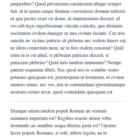
pauperibus? Quod privatorum consiliorum ubique semper
fuit, ut in quam cuique feminae convenisset domum nuberet,
ex qua pactus esset vir domo, in matrimonium duceret, id
vos sub legis superbissimae vincula conicitis, qua dirimatis
societatem civilem duasque ex una civitate faciatis. Cur non
sancitis ne vicinus patricio sit plebeius nec eodem itinere eat,
ne idem conuivium ineat, ne in foro eodem consistat? Quid
enim in re est aliud, si plebeiam patricius duxerit, si
patriciam plebeius? Quid iuris tandem immutatur? Nempe
patrem sequuntur liberi. Nec quod nos ex conubio vestro
petamus quicquam est, praeterquam ut hominum, ut civium
numero simus, nec vos, nisi in contumeliam ignominiamque
nostram certare iuvat, quod contendatis quicquam est.
Denique utrum tandem populi Romani an vestrum
summum imperium est? Regibus exactis utrum vobis
dominatio an omnibus aequa libertas parta est? Oportet
licere populo Romano, si velit, iubere legem, an ut