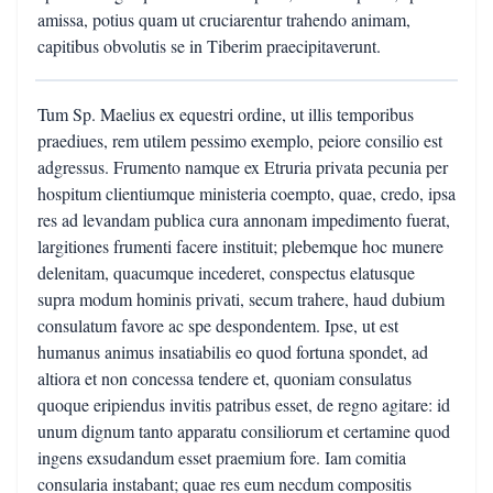
amissa, potius quam ut cruciarentur trahendo animam,
capitibus obvolutis se in Tiberim praecipitaverunt.
Tum Sp. Maelius ex equestri ordine, ut illis temporibus
praediues, rem utilem pessimo exemplo, peiore consilio est
adgressus. Frumento namque ex Etruria privata pecunia per
hospitum clientiumque ministeria coempto, quae, credo, ipsa
res ad levandam publica cura annonam impedimento fuerat,
largitiones frumenti facere instituit; plebemque hoc munere
delenitam, quacumque incederet, conspectus elatusque
supra modum hominis privati, secum trahere, haud dubium
consulatum favore ac spe despondentem. Ipse, ut est
humanus animus insatiabilis eo quod fortuna spondet, ad
altiora et non concessa tendere et, quoniam consulatus
quoque eripiendus invitis patribus esset, de regno agitare: id
unum dignum tanto apparatu consiliorum et certamine quod
ingens exsudandum esset praemium fore. Iam comitia
consularia instabant; quae res eum necdum compositis