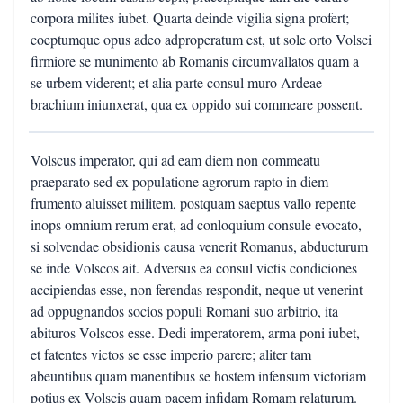
corpora milites iubet. Quarta deinde vigilia signa profert;
coeptumque opus adeo adproperatum est, ut sole orto Volsci
firmiore se munimento ab Romanis circumvallatos quam a
se urbem viderent; et alia parte consul muro Ardeae
brachium iniunxerat, qua ex oppido sui commeare possent.
Volscus imperator, qui ad eam diem non commeatu
praeparato sed ex populatione agrorum rapto in diem
frumento aluisset militem, postquam saeptus vallo repente
inops omnium rerum erat, ad conloquium consule evocato,
si solvendae obsidionis causa venerit Romanus, abducturum
se inde Volscos ait. Adversus ea consul victis condiciones
accipiendas esse, non ferendas respondit, neque ut venerint
ad oppugnandos socios populi Romani suo arbitrio, ita
abituros Volscos esse. Dedi imperatorem, arma poni iubet,
et fatentes victos se esse imperio parere; aliter tam
abeuntibus quam manentibus se hostem infensum victoriam
potius ex Volscis quam pacem infidam Romam relaturum.