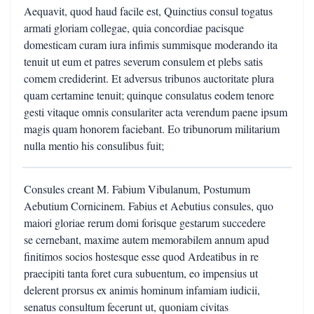
Aequavit, quod haud facile est, Quinctius consul togatus
armati gloriam collegae, quia concordiae pacisque
domesticam curam iura infimis summisque moderando ita
tenuit ut eum et patres severum consulem et plebs satis
comem crediderint. Et adversus tribunos auctoritate plura
quam certamine tenuit; quinque consulatus eodem tenore
gesti vitaque omnis consulariter acta verendum paene ipsum
magis quam honorem faciebant. Eo tribunorum militarium
nulla mentio his consulibus fuit;
Consules creant M. Fabium Vibulanum, Postumum
Aebutium Cornicinem. Fabius et Aebutius consules, quo
maiori gloriae rerum domi forisque gestarum succedere
se cernebant, maxime autem memorabilem annum apud
finitimos socios hostesque esse quod Ardeatibus in re
praecipiti tanta foret cura subuentum, eo impensius ut
delerent prorsus ex animis hominum infamiam iudicii,
senatus consultum fecerunt ut, quoniam civitas