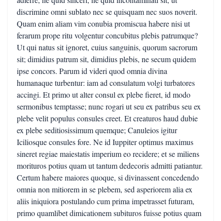
discrimine omni sublato nec se quisquam nec suos noverit.
Quam enim aliam vim conubia promiscua habere nisi ut
ferarum prope ritu volgentur concubitus plebis patrumque?
Ut qui natus sit ignoret, cuius sanguinis, quorum sacrorum
sit; dimidius patrum sit, dimidius plebis, ne secum quidem
ipse concors. Parum id videri quod omnia divina
humanaque turbentur: iam ad consulatum volgi turbatores
accingi. Et primo ut alter consul ex plebe fieret, id modo
sermonibus temptasse; nunc rogari ut seu ex patribus seu ex
plebe velit populus consules creet. Et creaturos haud dubie
ex plebe seditiosissimum quemque; Canuleios igitur
Iciliosque consules fore. Ne id Iuppiter optimus maximus
sineret regiae maiestatis imperium eo recidere; et se miliens
morituros potius quam ut tantum dedecoris admitti patiantur.
Certum habere maiores quoque, si divinassent concedendo
omnia non mitiorem in se plebem, sed asperiorem alia ex
aliis iniquiora postulando cum prima impetrasset futuram,
primo quamlibet dimicationem subituros fuisse potius quam