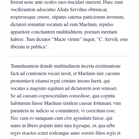
ferrent neue ante oculos suos trucidari sinerent. Haec eum
vociferantem adsecutus Ahala Servilius obtruncat,
respersusque cruore, stipatus caterua patriciorum iuvenum,
dictatori renuntiat vocatum ad eum Maelium, repulso
apparitore concitantem multitudinem, poenam meritam
habere. Tum dictator "Macte virtute" inquit, "C. Servili, esto
liberata re publica".
Tumultuantem deinde multitudinem incerta existimatione
facti ad contionem vocari iussit, et Maelium iure caesum
pronuntiavit etiamsi regni crimine insons fuerit, qui
vocatus a magistro equitum ad dictatorem non venisset.
Se ad causam cognoscendam consedisse, qua cognita
habiturum fuisse Maelium similem causae fortunam; vim
parantem ne iudicio se committeret, vi coercitum esse.
Nec cum eo tamquam cum cive agendum fuisse, qui
natus in libero populo inter iura legesque, ex qua urbe
reges exactos sciret eodemque anno sororis filios regis et