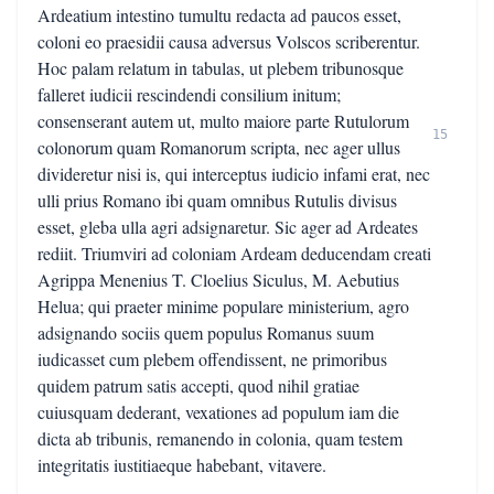
Ardeatium intestino tumultu redacta ad paucos esset,
coloni eo praesidii causa adversus Volscos scriberentur.
Hoc palam relatum in tabulas, ut plebem tribunosque
falleret iudicii rescindendi consilium initum;
consenserant autem ut, multo maiore parte Rutulorum
15
colonorum quam Romanorum scripta, nec ager ullus
divideretur nisi is, qui interceptus iudicio infami erat, nec
ulli prius Romano ibi quam omnibus Rutulis divisus
esset, gleba ulla agri adsignaretur. Sic ager ad Ardeates
rediit. Triumviri ad coloniam Ardeam deducendam creati
Agrippa Menenius T. Cloelius Siculus, M. Aebutius
Helua; qui praeter minime populare ministerium, agro
adsignando sociis quem populus Romanus suum
iudicasset cum plebem offendissent, ne primoribus
quidem patrum satis accepti, quod nihil gratiae
cuiusquam dederant, vexationes ad populum iam die
dicta ab tribunis, remanendo in colonia, quam testem
integritatis iustitiaeque habebant, vitavere.