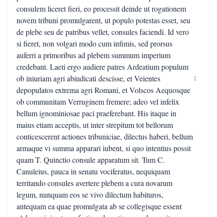
consulem liceret fieri, eo processit deinde ut rogationem
novem tribuni promulgarent, ut populo potestas esset, seu
de plebe seu de patribus vellet, consules faciendi. Id vero
si fieret, non volgari modo cum infimis, sed prorsus
auferri a primoribus ad plebem summum imperium
credebant. Laeti ergo audiere patres Ardeatium populum
ob iniuriam agri abiudicati descisse, et Veientes
1
depopulatos extrema agri Romani, et Volscos Aequosque
ob communitam Verruginem fremere; adeo vel infelix
bellum ignominiosae paci praeferebant. His itaque in
maius etiam acceptis, ut inter strepitum tot bellorum
conticescerent actiones tribuniciae, dilectus haberi, bellum
armaque vi summa apparari iubent, si quo intentius possit
quam T. Quinctio consule apparatum sit. Tum C.
Canuleius, pauca in senatu vociferatus, nequiquam
territando consules avertere plebem a cura novarum
legum, nunquam eos se vivo dilectum habituros,
antequam ea quae promulgata ab se collegisque essent