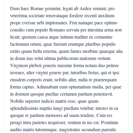
Dum haec Romae geruntur, legati ab Ardea veniunt, pro
veterrima societate renovataque foedere recenti auxilium
prope eversae urbi implorantes. Frui namque pace optimo
consilio cum populo Romano servata per intestina arma non
licuit; quorum causa atque initium traditur ex certamine
factionum ortum, quae fuerunt eruntque pluribus populis
exitio quam bella externa, quam fames morbiue quaeque alia
in deum iras velut ultima publicorum malorum vertunt.
Virginem plebeii generis maxime forma notam duo petiere
iuvenes, alter virgini genere par, tutoribus fretus, qui et ipsi
eiusdem corporis erant, nobilis alter, nulla re praeterquam
forma captus. Adiuuabant eum optumatium studia, per quae
in domum quoque puellae certamen partium penetravit.
Nobilis superior iudicio matris esse, quae quam
splendidissimis nuptiis iungi puellam volebat: tutores in ea
quoque re partium memores ad suum tendere. Cum res
peragi intra parietes nequisset, ventum in ius est. Postulatu
audito matris tutorumque, magistratus secundum parentis