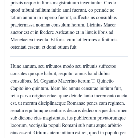
priscis neque in libris magistratuum inveniuntur. Credo
quod tribuni militum initio anni fuerunt, eo perinde ac
totum annum in imperio fuerint, suffectis iis consulibus
praetermissa nomina consulum horum. Licinius Macer
auctor est et in foedere Ardeatino et in linteis libris ad
Monetae ea inventa. Et foris, cum tot terrores a finitimis
ostentati essent, et domi otium fuit.
Hunc annum, seu tribunos modo seu tribunis suffectos
consules quoque habuit, sequitur annus haud dubiis
consulibus, M. Geganio Macerino iterum T. Quinctio
Capitolino quintum. Idem hic annus censurae initium fuit,
rei a parva origine ortae, quae deinde tanto incremento aucta
est, ut morum disciplinaeque Romanae penes eam regimen,
senatui equitumque centuriis decoris dedecorisque discrimen
sub dicione eius magistratus, ius publicorum privatorumque
locorum, vectigalia populi Romani sub nutu atque arbitrio
eius essent. Ortum autem initium est rei, quod in populo per