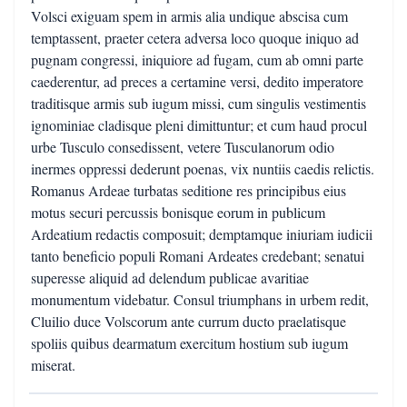
Volsci exiguam spem in armis alia undique abscisa cum
temptassent, praeter cetera adversa loco quoque iniquo ad
pugnam congressi, iniquiore ad fugam, cum ab omni parte
caederentur, ad preces a certamine versi, dedito imperatore
traditisque armis sub iugum missi, cum singulis vestimentis
ignominiae cladisque pleni dimittuntur; et cum haud procul
urbe Tusculo consedissent, vetere Tusculanorum odio
inermes oppressi dederunt poenas, vix nuntiis caedis relictis.
Romanus Ardeae turbatas seditione res principibus eius
motus securi percussis bonisque eorum in publicum
Ardeatium redactis composuit; demptamque iniuriam iudicii
tanto beneficio populi Romani Ardeates credebant; senatui
superesse aliquid ad delendum publicae avaritiae
monumentum videbatur. Consul triumphans in urbem redit,
Cluilio duce Volscorum ante currum ducto praelatisque
spoliis quibus dearmatum exercitum hostium sub iugum
miserat.