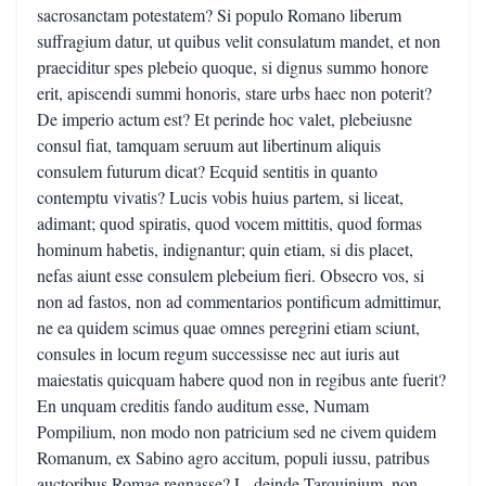
sacrosanctam potestatem? Si populo Romano liberum
suffragium datur, ut quibus velit consulatum mandet, et non
praeciditur spes plebeio quoque, si dignus summo honore
erit, apiscendi summi honoris, stare urbs haec non poterit?
De imperio actum est? Et perinde hoc valet, plebeiusne
consul fiat, tamquam seruum aut libertinum aliquis
consulem futurum dicat? Ecquid sentitis in quanto
contemptu vivatis? Lucis vobis huius partem, si liceat,
adimant; quod spiratis, quod vocem mittitis, quod formas
hominum habetis, indignantur; quin etiam, si dis placet,
nefas aiunt esse consulem plebeium fieri. Obsecro vos, si
non ad fastos, non ad commentarios pontificum admittimur,
ne ea quidem scimus quae omnes peregrini etiam sciunt,
consules in locum regum successisse nec aut iuris aut
maiestatis quicquam habere quod non in regibus ante fuerit?
En unquam creditis fando auditum esse, Numam
Pompilium, non modo non patricium sed ne civem quidem
Romanum, ex Sabino agro accitum, populi iussu, patribus
auctoribus Romae regnasse? L. deinde Tarquinium, non