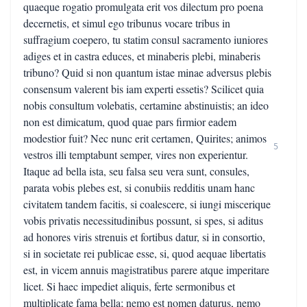
quaeque rogatio promulgata erit vos dilectum pro poena
decernetis, et simul ego tribunus vocare tribus in
suffragium coepero, tu statim consul sacramento iuniores
adiges et in castra educes, et minaberis plebi, minaberis
tribuno? Quid si non quantum istae minae adversus plebis
consensum valerent bis iam experti essetis? Scilicet quia
nobis consultum volebatis, certamine abstinuistis; an ideo
non est dimicatum, quod quae pars firmior eadem
modestior fuit? Nec nunc erit certamen, Quirites; animos
5
vestros illi temptabunt semper, vires non experientur.
Itaque ad bella ista, seu falsa seu vera sunt, consules,
parata vobis plebes est, si conubiis redditis unam hanc
civitatem tandem facitis, si coalescere, si iungi miscerique
vobis privatis necessitudinibus possunt, si spes, si aditus
ad honores viris strenuis et fortibus datur, si in consortio,
si in societate rei publicae esse, si, quod aequae libertatis
est, in vicem annuis magistratibus parere atque imperitare
licet. Si haec impediet aliquis, ferte sermonibus et
multiplicate fama bella; nemo est nomen daturus, nemo