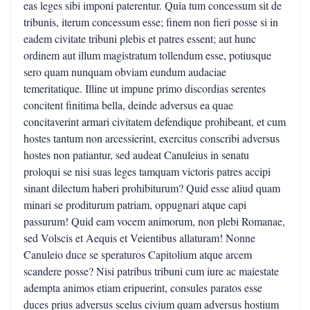
eas leges sibi imponi paterentur. Quia tum concessum sit de
tribunis, iterum concessum esse; finem non fieri posse si in
eadem civitate tribuni plebis et patres essent; aut hunc
ordinem aut illum magistratum tollendum esse, potiusque
sero quam nunquam obviam eundum audaciae
temeritatique. Illine ut impune primo discordias serentes
concitent finitima bella, deinde adversus ea quae
concitaverint armari civitatem defendique prohibeant, et cum
hostes tantum non arcessierint, exercitus conscribi adversus
hostes non patiantur, sed audeat Canuleius in senatu
proloqui se nisi suas leges tamquam victoris patres accipi
sinant dilectum haberi prohibiturum? Quid esse aliud quam
minari se proditurum patriam, oppugnari atque capi
passurum! Quid eam vocem animorum, non plebi Romanae,
sed Volscis et Aequis et Veientibus allaturam! Nonne
Canuleio duce se speraturos Capitolium atque arcem
scandere posse? Nisi patribus tribuni cum iure ac maiestate
adempta animos etiam eripuerint, consules paratos esse
duces prius adversus scelus civium quam adversus hostium