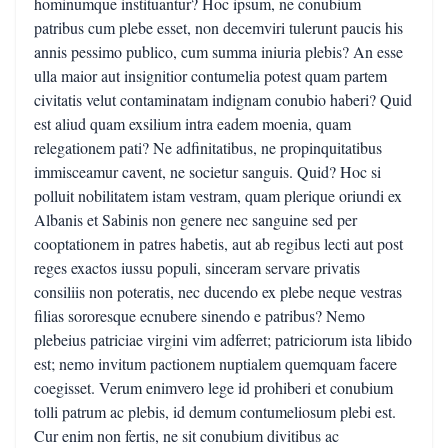
hominumque instituantur? Hoc ipsum, ne conubium
patribus cum plebe esset, non decemviri tulerunt paucis his
annis pessimo publico, cum summa iniuria plebis? An esse
ulla maior aut insignitior contumelia potest quam partem
civitatis velut contaminatam indignam conubio haberi? Quid
est aliud quam exsilium intra eadem moenia, quam
relegationem pati? Ne adfinitatibus, ne propinquitatibus
immisceamur cavent, ne societur sanguis. Quid? Hoc si
polluit nobilitatem istam vestram, quam plerique oriundi ex
Albanis et Sabinis non genere nec sanguine sed per
cooptationem in patres habetis, aut ab regibus lecti aut post
reges exactos iussu populi, sinceram servare privatis
consiliis non poteratis, nec ducendo ex plebe neque vestras
filias sororesque ecnubere sinendo e patribus? Nemo
plebeius patriciae virgini vim adferret; patriciorum ista libido
est; nemo invitum pactionem nuptialem quemquam facere
coegisset. Verum enimvero lege id prohiberi et conubium
tolli patrum ac plebis, id demum contumeliosum plebi est.
Cur enim non fertis, ne sit conubium divitibus ac