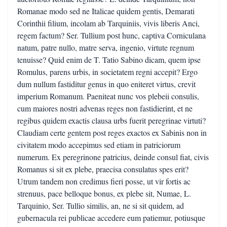
Romanae modo sed ne Italicae quidem gentis, Demarati
Corinthii filium, incolam ab Tarquiniis, vivis liberis Anci,
regem factum? Ser. Tullium post hunc, captiva Corniculana
natum, patre nullo, matre serva, ingenio, virtute regnum
tenuisse? Quid enim de T. Tatio Sabino dicam, quem ipse
Romulus, parens urbis, in societatem regni accepit? Ergo
dum nullum fastiditur genus in quo eniteret virtus, crevit
imperium Romanum. Paeniteat nunc vos plebeii consulis,
cum maiores nostri advenas reges non fastidierint, et ne
regibus quidem exactis clausa urbs fuerit peregrinae virtuti?
Claudiam certe gentem post reges exactos ex Sabinis non in
civitatem modo accepimus sed etiam in patriciorum
numerum. Ex peregrinone patricius, deinde consul fiat, civis
Romanus si sit ex plebe, praecisa consulatus spes erit?
Utrum tandem non credimus fieri posse, ut vir fortis ac
strenuus, pace belloque bonus, ex plebe sit, Numae, L.
Tarquinio, Ser. Tullio similis, an, ne si sit quidem, ad
gubernacula rei publicae accedere eum patiemur, potiusque