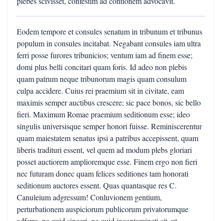
plebes scivisset, confestim ad contionem advocavit.
Eodem tempore et consules senatum in tribunum et tribunus
populum in consules incitabat. Negabant consules iam ultra
ferri posse furores tribunicios; ventum iam ad finem esse;
domi plus belli concitari quam foris. Id adeo non plebis
quam patrum neque tribunorum magis quam consulum
culpa accidere. Cuius rei praemium sit in civitate, eam
maximis semper auctibus crescere; sic pace bonos, sic bello
fieri. Maximum Romae praemium seditionum esse; ideo
singulis universisque semper honori fuisse. Reminiscerentur
quam maiestatem senatus ipsi a patribus accepissent, quam
liberis tradituri essent, vel quem ad modum plebs gloriari
posset auctiorem amplioremque esse. Finem ergo non fieri
nec futuram donec quam felices seditiones tam honorati
seditionum auctores essent. Quas quantasque res C.
Canuleium adgressum! Conluvionem gentium,
perturbationem auspiciorum publicorum privatorumque
adferre, ne quid sinceri, ne quid incontaminati sit, ut