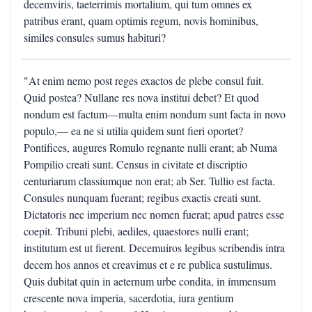
decemviris, taeterrimis mortalium, qui tum omnes ex
patribus erant, quam optimis regum, novis hominibus,
similes consules sumus habituri?
"At enim nemo post reges exactos de plebe consul fuit.
Quid postea? Nullane res nova institui debet? Et quod
nondum est factum—multa enim nondum sunt facta in novo
populo,— ea ne si utilia quidem sunt fieri oportet?
Pontifices, augures Romulo regnante nulli erant; ab Numa
Pompilio creati sunt. Census in civitate et discriptio
centuriarum classiumque non erat; ab Ser. Tullio est facta.
Consules nunquam fuerant; regibus exactis creati sunt.
Dictatoris nec imperium nec nomen fuerat; apud patres esse
coepit. Tribuni plebi, aediles, quaestores nulli erant;
institutum est ut fierent. Decemuiros legibus scribendis intra
decem hos annos et creavimus et e re publica sustulimus.
Quis dubitat quin in aeternum urbe condita, in immensum
crescente nova imperia, sacerdotia, iura gentium