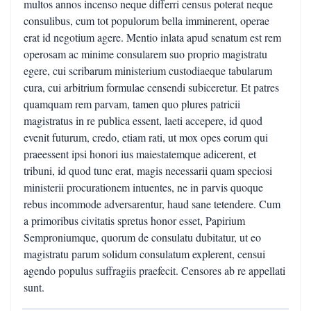
multos annos incenso neque differri census poterat neque
consulibus, cum tot populorum bella imminerent, operae
erat id negotium agere. Mentio inlata apud senatum est rem
operosam ac minime consularem suo proprio magistratu
egere, cui scribarum ministerium custodiaeque tabularum
cura, cui arbitrium formulae censendi subiceretur. Et patres
quamquam rem parvam, tamen quo plures patricii
magistratus in re publica essent, laeti accepere, id quod
evenit futurum, credo, etiam rati, ut mox opes eorum qui
praeessent ipsi honori ius maiestatemque adicerent, et
tribuni, id quod tunc erat, magis necessarii quam speciosi
ministerii procurationem intuentes, ne in parvis quoque
rebus incommode adversarentur, haud sane tetendere. Cum
a primoribus civitatis spretus honor esset, Papirium
Semproniumque, quorum de consulatu dubitatur, ut eo
magistratu parum solidum consulatum explerent, censui
agendo populus suffragiis praefecit. Censores ab re appellati
sunt.