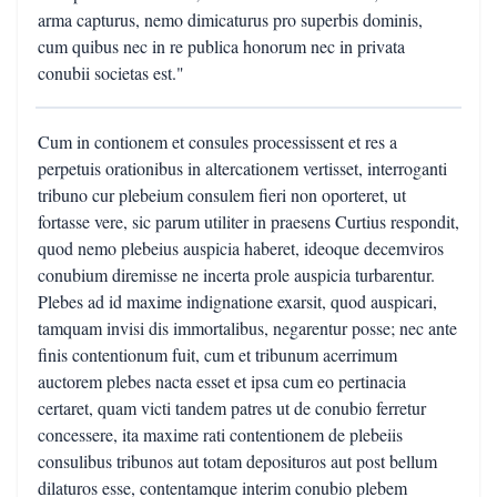
arma capturus, nemo dimicaturus pro superbis dominis,
cum quibus nec in re publica honorum nec in privata
conubii societas est."
Cum in contionem et consules processissent et res a
perpetuis orationibus in altercationem vertisset, interroganti
tribuno cur plebeium consulem fieri non oporteret, ut
fortasse vere, sic parum utiliter in praesens Curtius respondit,
quod nemo plebeius auspicia haberet, ideoque decemviros
conubium diremisse ne incerta prole auspicia turbarentur.
Plebes ad id maxime indignatione exarsit, quod auspicari,
tamquam invisi dis immortalibus, negarentur posse; nec ante
finis contentionum fuit, cum et tribunum acerrimum
auctorem plebes nacta esset et ipsa cum eo pertinacia
certaret, quam victi tandem patres ut de conubio ferretur
concessere, ita maxime rati contentionem de plebeiis
consulibus tribunos aut totam deposituros aut post bellum
dilaturos esse, contentamque interim conubio plebem