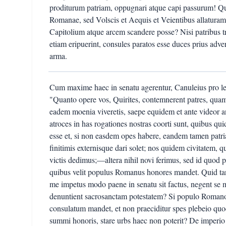
proditurum patriam, oppugnari atque capi passurum! 
Romanae, sed Volscis et Aequis et Veientibus allatura
Capitolium atque arcem scandere posse? Nisi patribus 
etiam eripuerint, consules paratos esse duces prius ad
arma.
Cum maxime haec in senatu agerentur, Canuleius pro legi
"Quanto opere vos, Quirites, contemnerent patres, quam
eadem moenia viveretis, saepe equidem et ante videor
atroces in has rogationes nostras coorti sunt, quibus 
esse et, si non easdem opes habere, eandem tamen patr
finitimis externisque dari solet; nos quidem civitatem,
victis dedimus;—altera nihil novi ferimus, sed id quod 
quibus velit populus Romanus honores mandet. Quid tan
me impetus modo paene in senatu sit factus, negent se 
denuntient sacrosanctam potestatem? Si populo Romano l
consulatum mandet, et non praeciditur spes plebeio quo
summi honoris, stare urbs haec non poterit? De imperio 