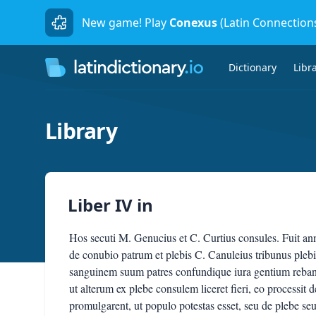
New game! Play
Conexus
(Latin Connection
Dictionary
Libr
Library
Liber IV
in
Hos secuti M. Genucius et C. Curtius consules. Fuit ann
de conubio patrum et plebis C. Canuleius tribunus pleb
sanguinem suum patres confundique iura gentium rebantu
ut alterum ex plebe consulem liceret fieri, eo processit
promulgarent, ut populo potestas esset, seu de plebe seu 