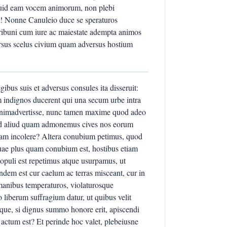
Quid eam vocem animorum, non plebi
m! Nonne Canuleio duce se speraturos
tribuni cum iure ac maiestate adempta animos
versus scelus civium quam adversus hostium
bus suis et adversus consules ita disseruit:
 indignos ducerent qui una secum urbe intra
 animadvertisse, nunc tamen maxime quod adeo
quid aliud quam admonemus cives nos eorum
iam incolere? Altera conubium petimus, quod
 quae plus quam conubium est, hostibus etiam
populi est repetimus atque usurpamus, ut
dem est cur caelum ac terras misceant, cur in
manibus temperaturos, violaturosque
iberum suffragium datur, ut quibus velit
que, si dignus summo honore erit, apiscendi
actum est? Et perinde hoc valet, plebeiusne