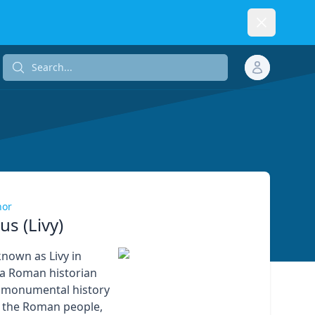
Dismiss
Search...
Search...
hor
ius (Livy)
 known as Livy in
 a Roman historian
 monumental history
 the Roman people,