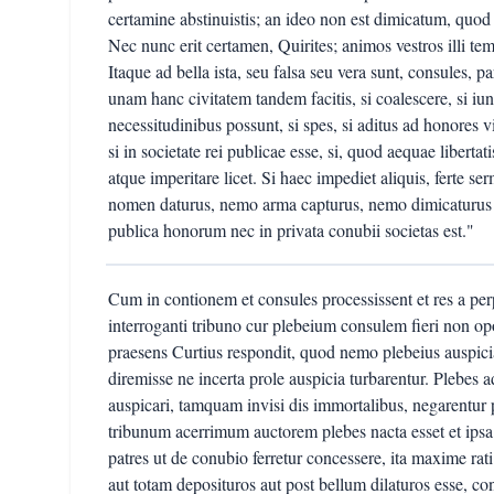
certamine abstinuistis; an ideo non est dimicatum, quod
Nec nunc erit certamen, Quirites; animos vestros illi te
Itaque ad bella ista, seu falsa seu vera sunt, consules, pa
unam hanc civitatem tandem facitis, si coalescere, si iun
necessitudinibus possunt, si spes, si aditus ad honores vir
si in societate rei publicae esse, si, quod aequae liberta
atque imperitare licet. Si haec impediet aliquis, ferte s
nomen daturus, nemo arma capturus, nemo dimicaturus 
publica honorum nec in privata conubii societas est."
Cum in contionem et consules processissent et res a perp
interroganti tribuno cur plebeium consulem fieri non oport
praesens Curtius respondit, quod nemo plebeius auspic
diremisse ne incerta prole auspicia turbarentur. Plebes 
auspicari, tamquam invisi dis immortalibus, negarentur 
tribunum acerrimum auctorem plebes nacta esset et ipsa
patres ut de conubio ferretur concessere, ita maxime rat
aut totam deposituros aut post bellum dilaturos esse, 