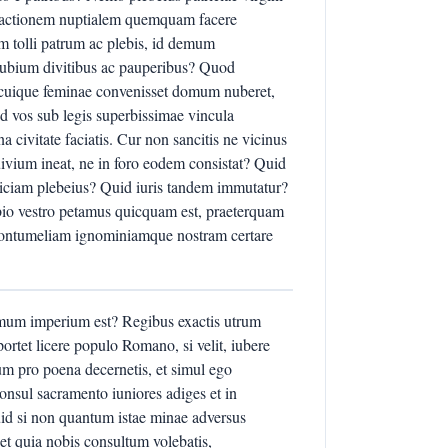
m pactionem nuptialem quemquam facere
m tolli patrum ac plebis, id demum
onubium divitibus ac pauperibus? Quod
 cuique feminae convenisset domum nuberet,
d vos sub legis superbissimae vincula
a civitate faciatis. Cur non sancitis ne vicinus
uivium ineat, ne in foro eodem consistat? Quid
atriciam plebeius? Quid iuris tandem immutatur?
io vestro petamus quicquam est, praeterquam
 contumeliam ignominiamque nostram certare
um imperium est? Regibus exactis utrum
ortet licere populo Romano, si velit, iubere
um pro poena decernetis, et simul ego
consul sacramento iuniores adiges et in
uid si non quantum istae minae adversus
cet quia nobis consultum volebatis,