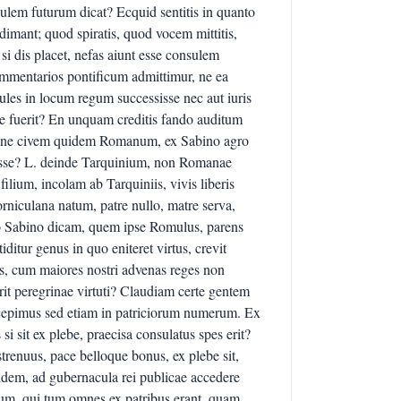
ulem futurum dicat? Ecquid sentitis in quanto
adimant; quod spiratis, quod vocem mittitis,
i dis placet, nefas aiunt esse consulem
commentarios pontificum admittimur, ne ea
les in locum regum successisse nec aut iuris
e fuerit? En unquam creditis fando auditum
 ne civem quidem Romanum, ex Sabino agro
nasse? L. deinde Tarquinium, non Romanae
ilium, incolam ab Tarquiniis, vivis liberis
rniculana natum, patre nullo, matre serva,
io Sabino dicam, quem ipse Romulus, parens
ditur genus in quo eniteret virtus, crevit
s, cum maiores nostri advenas reges non
erit peregrinae virtuti? Claudiam certe gentem
ccepimus sed etiam in patriciorum numerum. Ex
si sit ex plebe, praecisa consulatus spes erit?
strenuus, pace belloque bonus, ex plebe sit,
quidem, ad gubernacula rei publicae accedere
ium, qui tum omnes ex patribus erant, quam