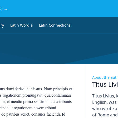
s) →
ary
Latin Wordle
Latin Connections
About the aut
Titus Liv
us domi forisque infestus. Nam principio et
is rogationem promulgavit, qua contaminari
Titus Livius,
r, et mentio primo sensim inlata a tribunis
English, was
 deinde ut rogationem novem tribuni
who wrote a
de patribus vellet, consules faciendi. Id
of Rome and