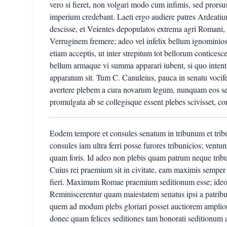
vero si fieret, non volgari modo cum infimis, sed pror
imperium credebant. Laeti ergo audiere patres Ardeatiu
descisse, et Veientes depopulatos extrema agri Roman
Verruginem fremere; adeo vel infelix bellum ignominios
etiam acceptis, ut inter strepitum tot bellorum conticesce
bellum armaque vi summa apparari iubent, si quo intent
apparatum sit. Tum C. Canuleius, pauca in senatu vocif
avertere plebem a cura novarum legum, nunquam eos se
promulgata ab se collegisque essent plebes scivisset, c
Eodem tempore et consules senatum in tribunum et trib
consules iam ultra ferri posse furores tribunicios; ventu
quam foris. Id adeo non plebis quam patrum neque tri
Cuius rei praemium sit in civitate, eam maximis semper a
fieri. Maximum Romae praemium seditionum esse; ideo s
Reminiscerentur quam maiestatem senatus ipsi a patribus 
quem ad modum plebs gloriari posset auctiorem amplio
donec quam felices seditiones tam honorati seditionum 