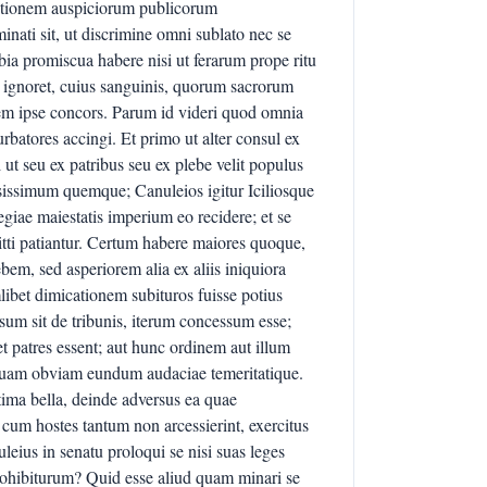
tionem auspiciorum publicorum
inati sit, ut discrimine omni sublato nec se
a promiscua habere nisi ut ferarum prope ritu
t ignoret, cuius sanguinis, quorum sacrorum
dem ipse concors. Parum id videri quod omnia
batores accingi. Et primo ut alter consul ex
ut seu ex patribus seu ex plebe velit populus
osissimum quemque; Canuleios igitur Iciliosque
giae maiestatis imperium eo recidere; et se
tti patiantur. Certum habere maiores quoque,
em, sed asperiorem alia ex aliis iniquiora
ibet dimicationem subituros fuisse potius
sum sit de tribunis, iterum concessum esse;
 et patres essent; aut hunc ordinem aut illum
quam obviam eundum audaciae temeritatique.
itima bella, deinde adversus ea quae
 cum hostes tantum non arcessierint, exercitus
leius in senatu proloqui se nisi suas leges
prohibiturum? Quid esse aliud quam minari se