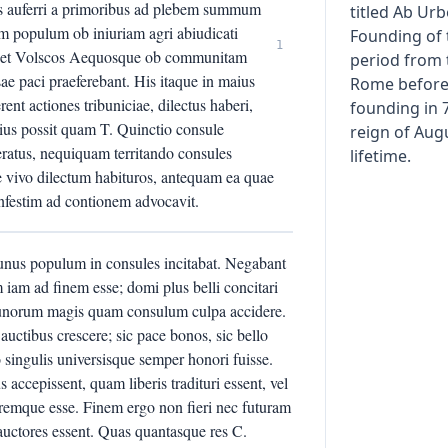
sus auferri a primoribus ad plebem summum
titled Ab Ur
m populum ob iniuriam agri abiudicati
Founding of t
1
i, et Volscos Aequosque ob communitam
period from 
ae paci praeferebant. His itaque in maius
Rome before 
rent actiones tribuniciae, dilectus haberi,
founding in 
ius possit quam T. Quinctio consule
reign of Aug
eratus, nequiquam territando consules
lifetime.
 vivo dilectum habituros, antequam ea quae
onfestim ad contionem advocavit.
unus populum in consules incitabat. Negabant
m iam ad finem esse; domi plus belli concitari
bunorum magis quam consulum culpa accidere.
uctibus crescere; sic pace bonos, sic bello
ingulis universisque semper honori fuisse.
accepissent, quam liberis tradituri essent, vel
remque esse. Finem ergo non fieri nec futuram
auctores essent. Quas quantasque res C.