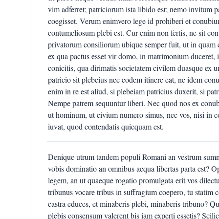
vim adferret; patriciorum ista libido est; nemo invitu
coegisset. Verum enimvero lege id prohiberi et conubiu
contumeliosum plebi est. Cur enim non fertis, ne sit c
privatorum consiliorum ubique semper fuit, ut in quam
ex qua pactus esset vir domo, in matrimonium duceret, i
conicitis, qua dirimatis societatem civilem duasque ex un
patricio sit plebeius nec eodem itinere eat, ne idem con
enim in re est aliud, si plebeiam patricius duxerit, si p
Nempe patrem sequuntur liberi. Nec quod nos ex conub
ut hominum, ut civium numero simus, nec vos, nisi in
iuvat, quod contendatis quicquam est.
Denique utrum tandem populi Romani an vestrum summ
vobis dominatio an omnibus aequa libertas parta est? Op
legem, an ut quaeque rogatio promulgata erit vos dilect
tribunus vocare tribus in suffragium coepero, tu statim 
castra educes, et minaberis plebi, minaberis tribuno? Q
plebis consensum valerent bis iam experti essetis? Scili