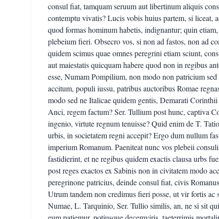
consul fiat, tamquam seruum aut libertinum aliquis cons
contemptu vivatis? Lucis vobis huius partem, si liceat, 
quod formas hominum habetis, indignantur; quin etiam, s
plebeium fieri. Obsecro vos, si non ad fastos, non ad 
quidem scimus quae omnes peregrini etiam sciunt, consu
aut maiestatis quicquam habere quod non in regibus ant
esse, Numam Pompilium, non modo non patricium sed
accitum, populi iussu, patribus auctoribus Romae reg
modo sed ne Italicae quidem gentis, Demarati Corinthii f
Anci, regem factum? Ser. Tullium post hunc, captiva Co
ingenio, virtute regnum tenuisse? Quid enim de T. Tat
urbis, in societatem regni accepit? Ergo dum nullum fasti
imperium Romanum. Paeniteat nunc vos plebeii consuli
fastidierint, et ne regibus quidem exactis clausa urbs fu
post reges exactos ex Sabinis non in civitatem modo a
peregrinone patricius, deinde consul fiat, civis Romanus 
Utrum tandem non credimus fieri posse, ut vir fortis ac 
Numae, L. Tarquinio, Ser. Tullio similis, an, ne si sit 
eum patiemur, potiusque decemviris, taeterrimis mortal