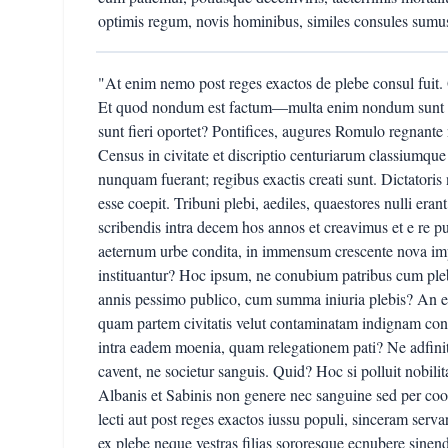
optimis regum, novis hominibus, similes consules sumus
"At enim nemo post reges exactos de plebe consul fuit. 
Et quod nondum est factum—multa enim nondum sunt fa
sunt fieri oportet? Pontifices, augures Romulo regnante 
Census in civitate et discriptio centuriarum classiumque 
nunquam fuerant; regibus exactis creati sunt. Dictatori
esse coepit. Tribuni plebi, aediles, quaestores nulli eran
scribendis intra decem hos annos et creavimus et e re pu
aeternum urbe condita, in immensum crescente nova im
instituantur? Hoc ipsum, ne conubium patribus cum pleb
annis pessimo publico, cum summa iniuria plebis? An ess
quam partem civitatis velut contaminatam indignam con
intra eadem moenia, quam relegationem pati? Ne adfini
cavent, ne societur sanguis. Quid? Hoc si polluit nobili
Albanis et Sabinis non genere nec sanguine sed per coop
lecti aut post reges exactos iussu populi, sinceram serva
ex plebe neque vestras filias sororesque ecnubere sinen