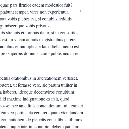
 quae pars firmior eadem modestior fuit?
mptabunt semper, vires non experientur.
5
rata vobis plebes est, si conubiis redditis
gi miscerique vobis privatis
is strenuis et fortibus datur, si in consortio,
tis est, in vicem annuis magistratibus parere
ermonibus et multiplicate fama bella; nemo est
pro superbis dominis, cum quibus nec in re
etuis orationibus in altercationem vertisset,
eret, ut fortasse vere, sic parum utiliter in
ia haberet, ideoque decemviros conubium
ad id maxime indignatione exarsit, quod
posse; nec ante finis contentionum fuit, cum et
 cum eo pertinacia certaret, quam victi tandem
i contentionem de plebeiis consulibus tribunos
contentamque interim conubio plebem paratam