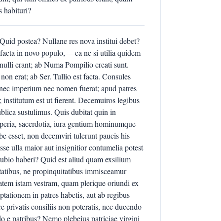
 habituri?
Quid postea? Nullane res nova institui debet?
cta in novo populo,— ea ne si utilia quidem
nulli erant; ab Numa Pompilio creati sunt.
non erat; ab Ser. Tullio est facta. Consules
s nec imperium nec nomen fuerat; apud patres
t; institutum est ut fierent. Decemuiros legibus
blica sustulimus. Quis dubitat quin in
peria, sacerdotia, iura gentium hominumque
e esset, non decemviri tulerunt paucis his
e ulla maior aut insignitior contumelia potest
ubio haberi? Quid est aliud quam exsilium
tatibus, ne propinquitatibus immisceamur
tatem istam vestram, quam plerique oriundi ex
tationem in patres habetis, aut ab regibus
re privatis consiliis non poteratis, nec ducendo
do e patribus? Nemo plebeius patriciae virgini