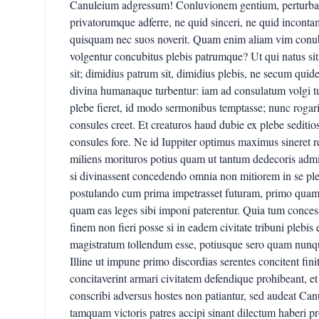
Canuleium adgressum! Conluvionem gentium, perturba
privatorumque adferre, ne quid sinceri, ne quid incontam
quisquam nec suos noverit. Quam enim aliam vim conubi
volgentur concubitus plebis patrumque? Ut qui natus si
sit; dimidius patrum sit, dimidius plebis, ne secum qui
divina humanaque turbentur: iam ad consulatum volgi tur
plebe fieret, id modo sermonibus temptasse; nunc rogari 
consules creet. Et creaturos haud dubie ex plebe sediti
consules fore. Ne id Iuppiter optimus maximus sineret re
miliens morituros potius quam ut tantum dedecoris admi
si divinassent concedendo omnia non mitiorem in se pleb
postulando cum prima impetrasset futuram, primo quaml
quam eas leges sibi imponi paterentur. Quia tum conces
finem non fieri posse si in eadem civitate tribuni plebis
magistratum tollendum esse, potiusque sero quam nun
Illine ut impune primo discordias serentes concitent fin
concitaverint armari civitatem defendique prohibeant, et
conscribi adversus hostes non patiantur, sed audeat Canu
tamquam victoris patres accipi sinant dilectum haberi 