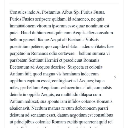
Consules inde A. Postumius Albus Sp. Furius Fusus.
Furios Fusios scripsere quidam; id admoneo, ne quis
immutationem virorum ipsorum esse quae nominum est
putet. Haud dubium erat quin cum Aequis alter consulum
bellum gereret. Itaque Aequi ab Ecetranis Volscis
praesidium petiere; quo cupide oblato—adeo civitates hae
perpetuo in Romanos odio certavere—bellum summa vi
parabatur. Sentiunt Hernici et praedicunt Romanis
Ecetranum ad Aequos descisse. Suspecta et colonia
Antium fuit, quod magna vis hominum inde, cum
5
oppidum captum esset, confugisset ad Aequos; isque
miles per bellum Aequicum vel acerrimus fuit; compulsis
deinde in oppida Aequis, ea multitudo dilapsa cum
Antium redisset, sua sponte iam infidos colonos Romanis
abalienavit. Necdum matura re cum defectionem parari
delatum ad senatum esset, datum negotium est consulibus
ut principibus coloniae Romam excitis quaererent quid rei