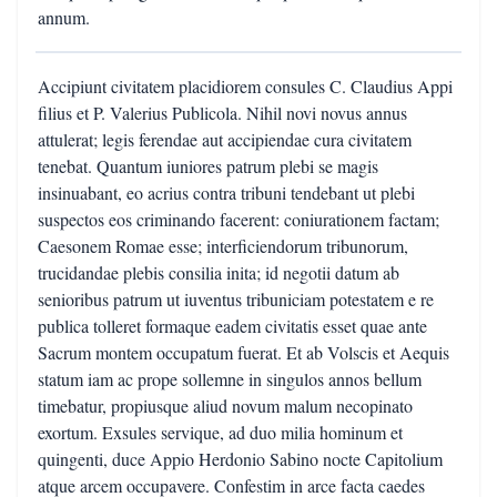
annum.
Accipiunt civitatem placidiorem consules C. Claudius Appi
filius et P. Valerius Publicola. Nihil novi novus annus
attulerat; legis ferendae aut accipiendae cura civitatem
tenebat. Quantum iuniores patrum plebi se magis
insinuabant, eo acrius contra tribuni tendebant ut plebi
suspectos eos criminando facerent: coniurationem factam;
Caesonem Romae esse; interficiendorum tribunorum,
trucidandae plebis consilia inita; id negotii datum ab
senioribus patrum ut iuventus tribuniciam potestatem e re
publica tolleret formaque eadem civitatis esset quae ante
Sacrum montem occupatum fuerat. Et ab Volscis et Aequis
statum iam ac prope sollemne in singulos annos bellum
timebatur, propiusque aliud novum malum necopinato
exortum. Exsules servique, ad duo milia hominum et
quingenti, duce Appio Herdonio Sabino nocte Capitolium
atque arcem occupavere. Confestim in arce facta caedes