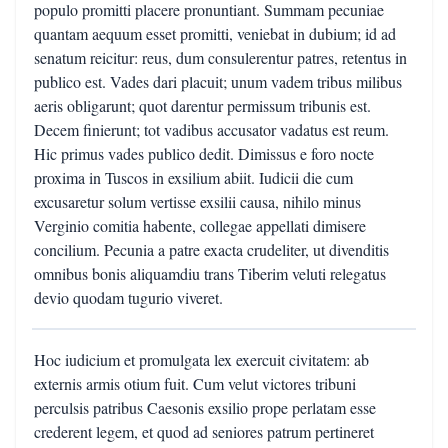
populo promitti placere pronuntiant. Summam pecuniae
quantam aequum esset promitti, veniebat in dubium; id ad
senatum reicitur: reus, dum consulerentur patres, retentus in
publico est. Vades dari placuit; unum vadem tribus milibus
aeris obligarunt; quot darentur permissum tribunis est.
Decem finierunt; tot vadibus accusator vadatus est reum.
Hic primus vades publico dedit. Dimissus e foro nocte
proxima in Tuscos in exsilium abiit. Iudicii die cum
excusaretur solum vertisse exsilii causa, nihilo minus
Verginio comitia habente, collegae appellati dimisere
concilium. Pecunia a patre exacta crudeliter, ut divenditis
omnibus bonis aliquamdiu trans Tiberim veluti relegatus
devio quodam tugurio viveret.
Hoc iudicium et promulgata lex exercuit civitatem: ab
externis armis otium fuit. Cum velut victores tribuni
perculsis patribus Caesonis exsilio prope perlatam esse
crederent legem, et quod ad seniores patrum pertineret