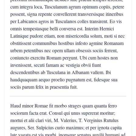
cum integra loca, Tusculanum agrum opimum copiis, petere
possent, signa repente convellerent transversisque itineribus
per Labicanos agros in Tusculanos colles transirent. Eo vis
omnis tempestasque belli conversa est. Interim Hernici
Latinique pudore etiam, non misericordia solum, moti si nec
obstitissent communibus hostibus infesto agmine Romanam
urbem petentibus nec opem ullam obsessis sociis ferrent,
coniuncto exercitu Romam pergunt. Ubi cum hostes non
invenissent, secuti famam ac vestigia obvii fiunt
descendentibus ab Tusculana in Albanam vallem. Ibi
haudquaquam aequo proelio pugnatum est, fidesque sua
sociis parum felix in praesentia fuit.
Haud minor Romae fit morbo strages quam quanta ferro
sociorum facta erat. Consul qui unus supererat moritur;
mortui et alii clari viri, M. Valerius, T. Verginius Rutulus
augures, Ser. Sulpicius curio maximus; et per ignota capita
late vagata est vis morbi, inopsque senatus auxilii humani ad