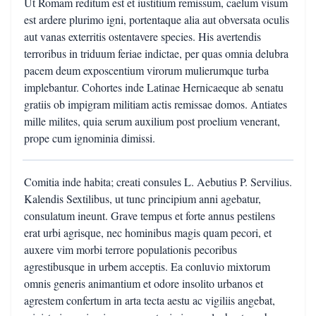
Ut Romam reditum est et iustitium remissum, caelum visum
est ardere plurimo igni, portentaque alia aut obversata oculis
aut vanas exterritis ostentavere species. His avertendis
terroribus in triduum feriae indictae, per quas omnia delubra
pacem deum exposcentium virorum mulierumque turba
implebantur. Cohortes inde Latinae Hernicaeque ab senatu
gratiis ob impigram militiam actis remissae domos. Antiates
mille milites, quia serum auxilium post proelium venerant,
prope cum ignominia dimissi.
Comitia inde habita; creati consules L. Aebutius P. Servilius.
Kalendis Sextilibus, ut tunc principium anni agebatur,
consulatum ineunt. Grave tempus et forte annus pestilens
erat urbi agrisque, nec hominibus magis quam pecori, et
auxere vim morbi terrore populationis pecoribus
agrestibusque in urbem acceptis. Ea conluvio mixtorum
omnis generis animantium et odore insolito urbanos et
agrestem confertum in arta tecta aestu ac vigiliis angebat,