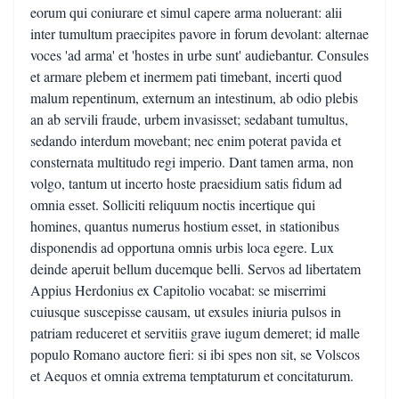
eorum qui coniurare et simul capere arma noluerant: alii
inter tumultum praecipites pavore in forum devolant: alternae
voces 'ad arma' et 'hostes in urbe sunt' audiebantur. Consules
et armare plebem et inermem pati timebant, incerti quod
malum repentinum, externum an intestinum, ab odio plebis
an ab servili fraude, urbem invasisset; sedabant tumultus,
sedando interdum movebant; nec enim poterat pavida et
consternata multitudo regi imperio. Dant tamen arma, non
volgo, tantum ut incerto hoste praesidium satis fidum ad
omnia esset. Solliciti reliquum noctis incertique qui
homines, quantus numerus hostium esset, in stationibus
disponendis ad opportuna omnis urbis loca egere. Lux
deinde aperuit bellum ducemque belli. Servos ad libertatem
Appius Herdonius ex Capitolio vocabat: se miserrimi
cuiusque suscepisse causam, ut exsules iniuria pulsos in
patriam reduceret et servitiis grave iugum demeret; id malle
populo Romano auctore fieri: si ibi spes non sit, se Volscos
et Aequos et omnia extrema temptaturum et concitaturum.