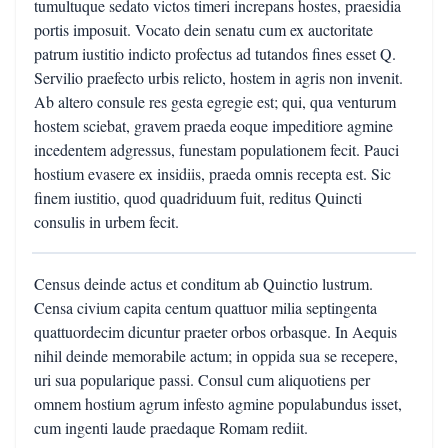
tumultuque sedato victos timeri increpans hostes, praesidia
portis imposuit. Vocato dein senatu cum ex auctoritate
patrum iustitio indicto profectus ad tutandos fines esset Q.
Servilio praefecto urbis relicto, hostem in agris non invenit.
Ab altero consule res gesta egregie est; qui, qua venturum
hostem sciebat, gravem praeda eoque impeditiore agmine
incedentem adgressus, funestam populationem fecit. Pauci
hostium evasere ex insidiis, praeda omnis recepta est. Sic
finem iustitio, quod quadriduum fuit, reditus Quincti
consulis in urbem fecit.
Census deinde actus et conditum ab Quinctio lustrum.
Censa civium capita centum quattuor milia septingenta
quattuordecim dicuntur praeter orbos orbasque. In Aequis
nihil deinde memorabile actum; in oppida sua se recepere,
uri sua popularique passi. Consul cum aliquotiens per
omnem hostium agrum infesto agmine populabundus isset,
cum ingenti laude praedaque Romam rediit.