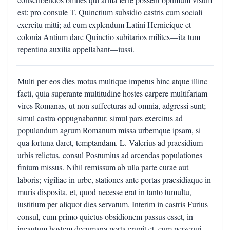
est: pro consule T. Quinctium subsidio castris cum sociali
exercitu mitti; ad eum explendum Latini Hernicique et
colonia Antium dare Quinctio subitarios milites—ita tum
repentina auxilia appellabant—iussi.
Multi per eos dies motus multique impetus hinc atque illinc
facti, quia superante multitudine hostes carpere multifariam
vires Romanas, ut non suffecturas ad omnia, adgressi sunt;
simul castra oppugnabantur, simul pars exercitus ad
populandum agrum Romanum missa urbemque ipsam, si
qua fortuna daret, temptandam. L. Valerius ad praesidium
urbis relictus, consul Postumius ad arcendas populationes
finium missus. Nihil remissum ab ulla parte curae aut
laboris; vigiliae in urbe, stationes ante portas praesidiaque in
muris disposita, et, quod necesse erat in tanto tumultu,
iustitium per aliquot dies servatum. Interim in castris Furius
consul, cum primo quietus obsidionem passus esset, in
incautum hostem decumana porta erupit et, cum persequi