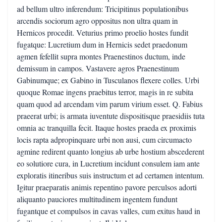
ad bellum ultro inferendum: Tricipitinus populationibus
arcendis sociorum agro oppositus non ultra quam in
Hernicos procedit. Veturius primo proelio hostes fundit
fugatque: Lucretium dum in Hernicis sedet praedonum
agmen fefellit supra montes Praenestinos ductum, inde
demissum in campos. Vastavere agros Praenestinum
Gabinumque; ex Gabino in Tusculanos flexere colles. Urbi
quoque Romae ingens praebitus terror, magis in re subita
quam quod ad arcendam vim parum virium esset. Q. Fabius
praeerat urbi; is armata iuventute dispositisque praesidiis tuta
omnia ac tranquilla fecit. Itaque hostes praeda ex proximis
locis rapta adpropinquare urbi non ausi, cum circumacto
agmine redirent quanto longius ab urbe hostium abscederent
eo solutiore cura, in Lucretium incidunt consulem iam ante
exploratis itineribus suis instructum et ad certamen intentum.
Igitur praeparatis animis repentino pavore perculsos adorti
aliquanto pauciores multitudinem ingentem fundunt
fugantque et compulsos in cavas valles, cum exitus haud in