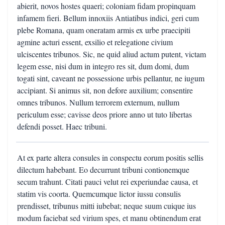
abierit, novos hostes quaeri; coloniam fidam propinquam
infamem fieri. Bellum innoxiis Antiatibus indici, geri cum
plebe Romana, quam oneratam armis ex urbe praecipiti
agmine acturi essent, exsilio et relegatione civium
ulciscentes tribunos. Sic, ne quid aliud actum putent, victam
legem esse, nisi dum in integro res sit, dum domi, dum
togati sint, caveant ne possessione urbis pellantur, ne iugum
accipiant. Si animus sit, non defore auxilium; consentire
omnes tribunos. Nullum terrorem externum, nullum
periculum esse; cavisse deos priore anno ut tuto libertas
defendi posset. Haec tribuni.
At ex parte altera consules in conspectu eorum positis sellis
dilectum habebant. Eo decurrunt tribuni contionemque
secum trahunt. Citati pauci velut rei experiundae causa, et
statim vis coorta. Quemcumque lictor iussu consulis
prendisset, tribunus mitti iubebat; neque suum cuique ius
modum faciebat sed virium spes, et manu obtinendum erat