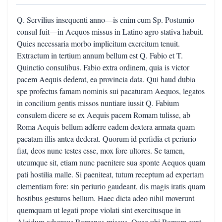
Q. Servilius insequenti anno—is enim cum Sp. Postumio
consul fuit—in Aequos missus in Latino agro stativa habuit.
Quies necessaria morbo implicitum exercitum tenuit.
Extractum in tertium annum bellum est Q. Fabio et T.
Quinctio consulibus. Fabio extra ordinem, quia is victor
pacem Aequis dederat, ea provincia data. Qui haud dubia
spe profectus famam nominis sui pacaturam Aequos, legatos
in concilium gentis missos nuntiare iussit Q. Fabium
consulem dicere se ex Aequis pacem Romam tulisse, ab
Roma Aequis bellum adferre eadem dextera armata quam
pacatam illis antea dederat. Quorum id perfidia et periurio
fiat, deos nunc testes esse, mox fore ultores. Se tamen,
utcumque sit, etiam nunc paenitere sua sponte Aequos quam
pati hostilia malle. Si paeniteat, tutum receptum ad expertam
clementiam fore: sin periurio gaudeant, dis magis iratis quam
hostibus gesturos bellum. Haec dicta adeo nihil moverunt
quemquam ut legati prope violati sint exercitusque in
Algidum adversus Romanos missus. Quae ubi Romam sunt