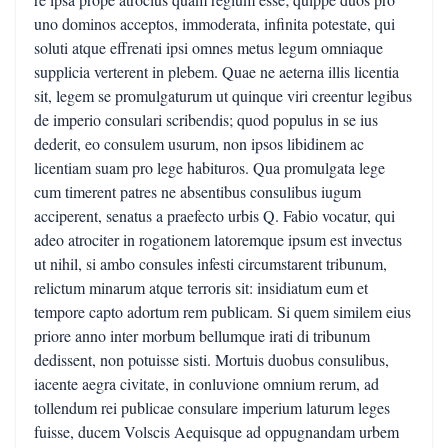
uno dominos acceptos, immoderata, infinita potestate, qui
soluti atque effrenati ipsi omnes metus legum omniaque
supplicia verterent in plebem. Quae ne aeterna illis licentia
sit, legem se promulgaturum ut quinque viri creentur legibus
de imperio consulari scribendis; quod populus in se ius
dederit, eo consulem usurum, non ipsos libidinem ac
licentiam suam pro lege habituros. Qua promulgata lege
cum timerent patres ne absentibus consulibus iugum
acciperent, senatus a praefecto urbis Q. Fabio vocatur, qui
adeo atrociter in rogationem latoremque ipsum est invectus
ut nihil, si ambo consules infesti circumstarent tribunum,
relictum minarum atque terroris sit: insidiatum eum et
tempore capto adortum rem publicam. Si quem similem eius
priore anno inter morbum bellumque irati di tribunum
dedissent, non potuisse sisti. Mortuis duobus consulibus,
iacente aegra civitate, in conluvione omnium rerum, ad
tollendum rei publicae consulare imperium laturum leges
fuisse, ducem Volscis Aequisque ad oppugnandam urbem