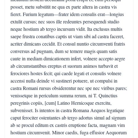
posset, metu substitit ne qua ex parte altera in castra vis
fieret. Furium legatum—frater idem consulis erat—longius
extulit cursus; nec suos ille redeuntes persequendi studio
neque hostium ab tergo incursum vidit. Ita exclusus multis
saepe frustra conatibus captis ut viam sibi ad castra faceret,
acriter dimicans cecidit. Et consul nuntio circumventi fratris
conversus ad pugnam, dum se temere magis quam satis
caute in mediam dimicationem infert, volnere accepto aegre
ab circumstantibus ereptus et suorum animos turbavit et
ferociores hostes fecit; qui caede legati et consulis volnere
accensi nulla deinde vi sustineri potuere, ut compulsi in
castra Romani rursus obsiderentur nec spe nec viribus pares;
venissetque in periculum summa rerum, ni T. Quinctius
peregrinis copiis, [cum] Latino Hernicoque exercitu,
subvenisset. Is intentos in castra Romana Aequos legatique
caput ferociter ostentantes ab tergo adortus simul ad signum
ab se procul editum ex castris eruptione facta, magnam vim
hostium circumvenit. Minor caedis, fuga effusior Aequorum