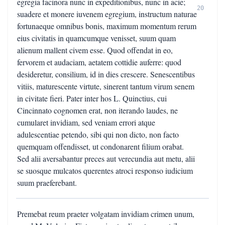
egregia facinora nunc in expeditionibus, nunc in acie;
20
suadere et monere iuvenem egregium, instructum naturae
fortunaeque omnibus bonis, maximum momentum rerum
eius civitatis in quamcumque venisset, suum quam
alienum mallent civem esse. Quod offendat in eo,
fervorem et audaciam, aetatem cottidie auferre: quod
desideretur, consilium, id in dies crescere. Senescentibus
vitiis, maturescente virtute, sinerent tantum virum senem
in civitate fieri. Pater inter hos L. Quinctius, cui
Cincinnato cognomen erat, non iterando laudes, ne
cumularet invidiam, sed veniam errori atque
adulescentiae petendo, sibi qui non dicto, non facto
quemquam offendisset, ut condonarent filium orabat.
Sed alii aversabantur preces aut verecundia aut metu, alii
se suosque mulcatos querentes atroci responso iudicium
suum praeferebant.
Premebat reum praeter volgatam invidiam crimen unum,