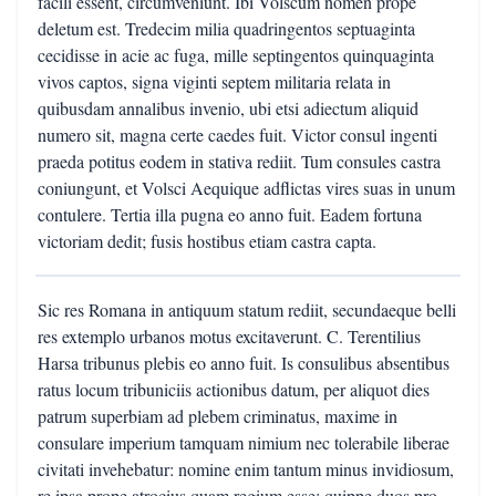
facili essent, circumveniunt. Ibi Volscum nomen prope
deletum est. Tredecim milia quadringentos septuaginta
cecidisse in acie ac fuga, mille septingentos quinquaginta
vivos captos, signa viginti septem militaria relata in
quibusdam annalibus invenio, ubi etsi adiectum aliquid
numero sit, magna certe caedes fuit. Victor consul ingenti
praeda potitus eodem in stativa rediit. Tum consules castra
coniungunt, et Volsci Aequique adflictas vires suas in unum
contulere. Tertia illa pugna eo anno fuit. Eadem fortuna
victoriam dedit; fusis hostibus etiam castra capta.
Sic res Romana in antiquum statum rediit, secundaeque belli
res extemplo urbanos motus excitaverunt. C. Terentilius
Harsa tribunus plebis eo anno fuit. Is consulibus absentibus
ratus locum tribuniciis actionibus datum, per aliquot dies
patrum superbiam ad plebem criminatus, maxime in
consulare imperium tamquam nimium nec tolerabile liberae
civitati invehebatur: nomine enim tantum minus invidiosum,
re ipsa prope atrocius quam regium esse; quippe duos pro