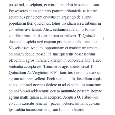
posse rati, suscipiunt, et consul manebat in sententia sua.
Possessores et magna pars patrum, tribuniciis se iactare
actionibus principem civitatis et largiendo de alieno
popularem fieri querentes, totius invidiam rei a tribunis in
consulem averterant. Atrox certamen aderat, ni Fabius
consilio neutri parti acerbo rem expedisset: T. Quincti
1
ductu et auspicio agri captum priore anno aliquantum a
Volscis esse; Antium, opportunam et maritimam urbem,
coloniam deduci posse; ita sine querellis possessorum
plebem in agros ituram, civitatem in concordia fore. Haec
sententia accepta est. Triumviros agro dando creat T.
Quinctium A. Verginium P. Furium; iussi nomina dare qui
agrum accipere vellent. Fecit statim, ut fit, fastidium copia
adeoque pauci nomina dedere ut ad explendum numerum
coloni Volsci adderentur; cetera multitudo poscere Romae
agrum malle quam alibi accipere. Aequi a Q. Fabio—is
eo cum exercitu venerat—pacem petiere, inritamque eam
ipsi subita incursione in agrum Latinum fecere.