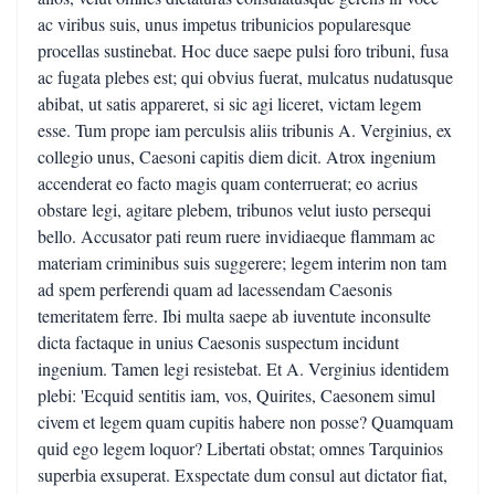
ac viribus suis, unus impetus tribunicios popularesque
procellas sustinebat. Hoc duce saepe pulsi foro tribuni, fusa
ac fugata plebes est; qui obvius fuerat, mulcatus nudatusque
abibat, ut satis appareret, si sic agi liceret, victam legem
esse. Tum prope iam perculsis aliis tribunis A. Verginius, ex
collegio unus, Caesoni capitis diem dicit. Atrox ingenium
accenderat eo facto magis quam conterruerat; eo acrius
obstare legi, agitare plebem, tribunos velut iusto persequi
bello. Accusator pati reum ruere invidiaeque flammam ac
materiam criminibus suis suggerere; legem interim non tam
ad spem perferendi quam ad lacessendam Caesonis
temeritatem ferre. Ibi multa saepe ab iuventute inconsulte
dicta factaque in unius Caesonis suspectum incidunt
ingenium. Tamen legi resistebat. Et A. Verginius identidem
plebi: 'Ecquid sentitis iam, vos, Quirites, Caesonem simul
civem et legem quam cupitis habere non posse? Quamquam
quid ego legem loquor? Libertati obstat; omnes Tarquinios
superbia exsuperat. Exspectate dum consul aut dictator fiat,