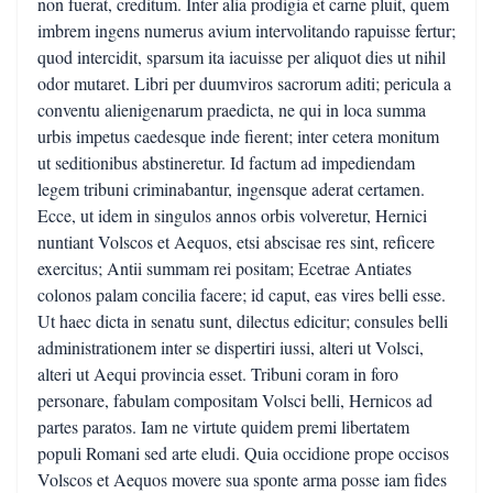
non fuerat, creditum. Inter alia prodigia et carne pluit, quem
imbrem ingens numerus avium intervolitando rapuisse fertur;
quod intercidit, sparsum ita iacuisse per aliquot dies ut nihil
odor mutaret. Libri per duumviros sacrorum aditi; pericula a
conventu alienigenarum praedicta, ne qui in loca summa
urbis impetus caedesque inde fierent; inter cetera monitum
ut seditionibus abstineretur. Id factum ad impediendam
legem tribuni criminabantur, ingensque aderat certamen.
Ecce, ut idem in singulos annos orbis volveretur, Hernici
nuntiant Volscos et Aequos, etsi abscisae res sint, reficere
exercitus; Antii summam rei positam; Ecetrae Antiates
colonos palam concilia facere; id caput, eas vires belli esse.
Ut haec dicta in senatu sunt, dilectus edicitur; consules belli
administrationem inter se dispertiri iussi, alteri ut Volsci,
alteri ut Aequi provincia esset. Tribuni coram in foro
personare, fabulam compositam Volsci belli, Hernicos ad
partes paratos. Iam ne virtute quidem premi libertatem
populi Romani sed arte eludi. Quia occidione prope occisos
Volscos et Aequos movere sua sponte arma posse iam fides