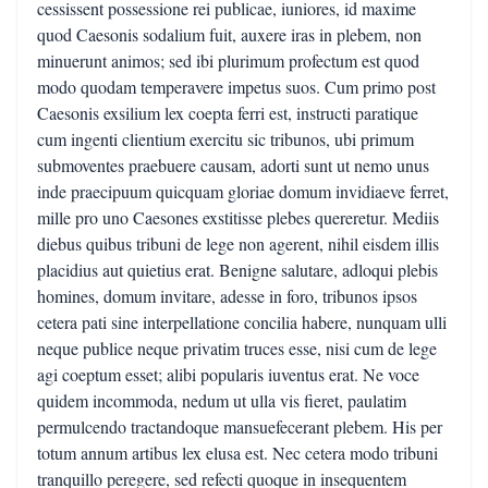
cessissent possessione rei publicae, iuniores, id maxime
quod Caesonis sodalium fuit, auxere iras in plebem, non
minuerunt animos; sed ibi plurimum profectum est quod
modo quodam temperavere impetus suos. Cum primo post
Caesonis exsilium lex coepta ferri est, instructi paratique
cum ingenti clientium exercitu sic tribunos, ubi primum
submoventes praebuere causam, adorti sunt ut nemo unus
inde praecipuum quicquam gloriae domum invidiaeve ferret,
mille pro uno Caesones exstitisse plebes quereretur. Mediis
diebus quibus tribuni de lege non agerent, nihil eisdem illis
placidius aut quietius erat. Benigne salutare, adloqui plebis
homines, domum invitare, adesse in foro, tribunos ipsos
cetera pati sine interpellatione concilia habere, nunquam ulli
neque publice neque privatim truces esse, nisi cum de lege
agi coeptum esset; alibi popularis iuventus erat. Ne voce
quidem incommoda, nedum ut ulla vis fieret, paulatim
permulcendo tractandoque mansuefecerant plebem. His per
totum annum artibus lex elusa est. Nec cetera modo tribuni
tranquillo peregere, sed refecti quoque in insequentem