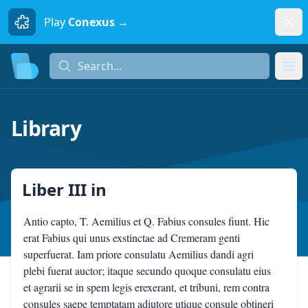
Dism
Play
Conexus →
Search...
Search...
Ope
Library
Liber III
in
Antio capto, T. Aemilius et Q. Fabius consules fiunt. Hic
erat Fabius qui unus exstinctae ad Cremeram genti
superfuerat. Iam priore consulatu Aemilius dandi agri
plebi fuerat auctor; itaque secundo quoque consulatu eius
et agrarii se in spem legis erexerant, et tribuni, rem contra
consules saepe temptatam adiutore utique consule obtineri