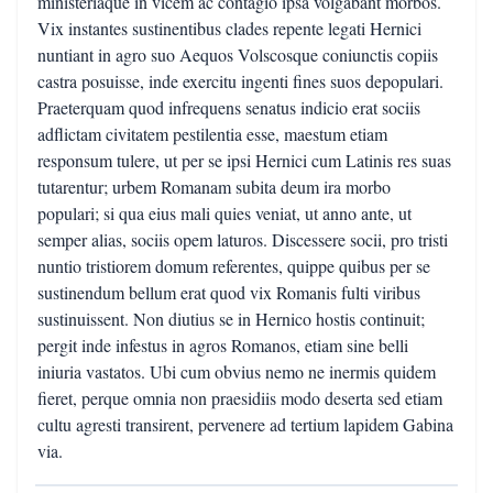
ministeriaque in vicem ac contagio ipsa volgabant morbos.
Vix instantes sustinentibus clades repente legati Hernici
nuntiant in agro suo Aequos Volscosque coniunctis copiis
castra posuisse, inde exercitu ingenti fines suos depopulari.
Praeterquam quod infrequens senatus indicio erat sociis
adflictam civitatem pestilentia esse, maestum etiam
responsum tulere, ut per se ipsi Hernici cum Latinis res suas
tutarentur; urbem Romanam subita deum ira morbo
populari; si qua eius mali quies veniat, ut anno ante, ut
semper alias, sociis opem laturos. Discessere socii, pro tristi
nuntio tristiorem domum referentes, quippe quibus per se
sustinendum bellum erat quod vix Romanis fulti viribus
sustinuissent. Non diutius se in Hernico hostis continuit;
pergit inde infestus in agros Romanos, etiam sine belli
iniuria vastatos. Ubi cum obvius nemo ne inermis quidem
fieret, perque omnia non praesidiis modo deserta sed etiam
cultu agresti transirent, pervenere ad tertium lapidem Gabina
via.