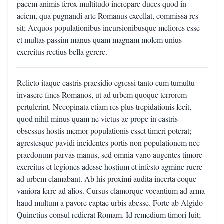
pacem animis ferox multitudo increpare duces quod in
aciem, qua pugnandi arte Romanus excellat, commissa res
sit; Aequos populationibus incursionibusque meliores esse
et multas passim manus quam magnam molem unius
exercitus rectius bella gerere.
Relicto itaque castris praesidio egressi tanto cum tumultu
invasere fines Romanos, ut ad urbem quoque terrorem
pertulerint. Necopinata etiam res plus trepidationis fecit,
quod nihil minus quam ne victus ac prope in castris
obsessus hostis memor populationis esset timeri poterat;
agrestesque pavidi incidentes portis non populationem nec
praedonum parvas manus, sed omnia vano augentes timore
exercitus et legiones adesse hostium et infesto agmine ruere
ad urbem clamabant. Ab his proximi audita incerta eoque
vaniora ferre ad alios. Cursus clamorque vocantium ad arma
haud multum a pavore captae urbis abesse. Forte ab Algido
Quinctius consul redierat Romam. Id remedium timori fuit;