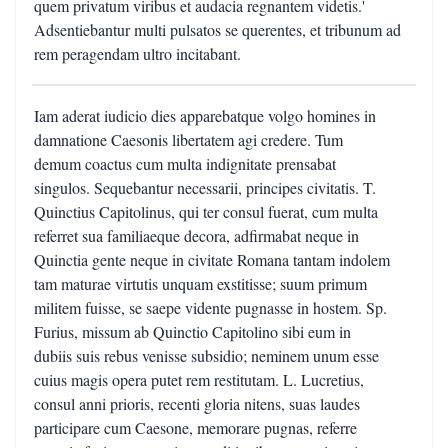
quem privatum viribus et audacia regnantem videtis.'
Adsentiebantur multi pulsatos se querentes, et tribunum ad
rem peragendam ultro incitabant.
Iam aderat iudicio dies apparebatque volgo homines in
damnatione Caesonis libertatem agi credere. Tum
demum coactus cum multa indignitate prensabat
singulos. Sequebantur necessarii, principes civitatis. T.
Quinctius Capitolinus, qui ter consul fuerat, cum multa
referret sua familiaeque decora, adfirmabat neque in
Quinctia gente neque in civitate Romana tantam indolem
tam maturae virtutis unquam exstitisse; suum primum
militem fuisse, se saepe vidente pugnasse in hostem. Sp.
Furius, missum ab Quinctio Capitolino sibi eum in
dubiis suis rebus venisse subsidio; neminem unum esse
cuius magis opera putet rem restitutam. L. Lucretius,
consul anni prioris, recenti gloria nitens, suas laudes
participare cum Caesone, memorare pugnas, referre