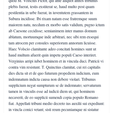
quod M. Volscius Fictor, qui ante aliquot annos tribunus
plebis fuerat, testis exstiterat se, haud multo post quam
pestilentia in urbe fuerat, in iuventutem grassantem in
Subura incidisse. Ibi rixam natam esse fratremque suum
maiorem natu, necdum ex morbo satis validum, pugno ictum
ab Caesone cecidisse; semianimem inter manus domum
ablatum, mortuumque inde arbitrari, nec sibi rem exsequi
tam atrocem per consules superiorum annorum licuisse.
Haec Volscio clamitante adeo concitati homines sunt ut
haud multum afuerit quin impetu populi Caeso interiret.
Verginius arripi iubet hominem et in vincula duci. Patricii vi
contra vim resistunt. T. Quinctius clamitat, cui rei capitalis
dies dicta sit et de quo futurum propediem iudicium, eum
indemnatum indicta causa non debere violari. Tribunus
supplicium negat sumpturum se de indemnato; servaturum
tamen in vinculis esse ad iudicii diem ut, qui hominem
necaverit, de eo supplicii sumendi copia populo Romano
fiat. Appellati tribuni medio decreto ius auxilii sui expediunt:
in vincla conici vetant; sisti reum pecuniamque ni sistatur