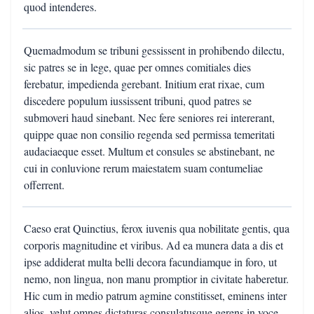
quod intenderes.
Quemadmodum se tribuni gessissent in prohibendo dilectu,
sic patres se in lege, quae per omnes comitiales dies
ferebatur, impedienda gerebant. Initium erat rixae, cum
discedere populum iussissent tribuni, quod patres se
submoveri haud sinebant. Nec fere seniores rei intererant,
quippe quae non consilio regenda sed permissa temeritati
audaciaeque esset. Multum et consules se abstinebant, ne
cui in conluvione rerum maiestatem suam contumeliae
offerrent.
Caeso erat Quinctius, ferox iuvenis qua nobilitate gentis, qua
corporis magnitudine et viribus. Ad ea munera data a dis et
ipse addiderat multa belli decora facundiamque in foro, ut
nemo, non lingua, non manu promptior in civitate haberetur.
Hic cum in medio patrum agmine constitisset, eminens inter
alios, velut omnes dictaturas consulatusque gerens in voce