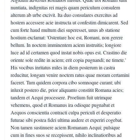
nuntiata, indignitas rei magis quam periculum consulem
alterum ab urbe excivit. Ita duo consulares exercitus ad
hostem accessere acie instructa ut confestim dimicarent. Sed
cum forte haud multum diei superesset, unus ab statione
hostium exclamat: 'Ostentare hoc est, Romani, non gerere
bellum. In noctem imminentem aciem instruitis; longiore
luce ad id certamen quod instat nobis opus est. Crastino die
oriente sole redite in aciem; erit copia pugnandi; ne timete.'
His vocibus inritatus miles in diem posterum in castra
reducitur, longam venire noctem ratus quae moram certamini
faceret. Tum quidem corpora cibo somnoque curant; ubi
inluxit postero die, prior aliquanto constitit Romana acies;
tandem et Aequi processere. Proelium fuit utrimque
vehemens, quod et Romanus ira odioque pugnabat et
Aequos conscientia contracti culpa periculi et desperatio
futurae sibi postea fidei ultima audere et experiri cogebat.
Non tamen sustinuere aciem Romanam Aequi; pulsique
cum in fines suos se recepissent, nihilo inclinatioribus ad