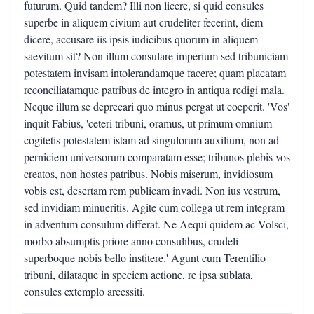
futurum. Quid tandem? Illi non licere, si quid consules
superbe in aliquem civium aut crudeliter fecerint, diem
dicere, accusare iis ipsis iudicibus quorum in aliquem
saevitum sit? Non illum consulare imperium sed tribuniciam
potestatem invisam intolerandamque facere; quam placatam
reconciliatamque patribus de integro in antiqua redigi mala.
Neque illum se deprecari quo minus pergat ut coeperit. 'Vos'
inquit Fabius, 'ceteri tribuni, oramus, ut primum omnium
cogitetis potestatem istam ad singulorum auxilium, non ad
perniciem universorum comparatam esse; tribunos plebis vos
creatos, non hostes patribus. Nobis miserum, invidiosum
vobis est, desertam rem publicam invadi. Non ius vestrum,
sed invidiam minueritis. Agite cum collega ut rem integram
in adventum consulum differat. Ne Aequi quidem ac Volsci,
morbo absumptis priore anno consulibus, crudeli
superboque nobis bello institere.' Agunt cum Terentilio
tribuni, dilataque in speciem actione, re ipsa sublata,
consules extemplo arcessiti.