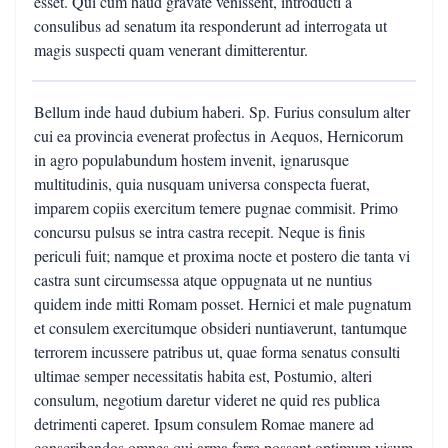
esset. Qui cum haud gravate venissent, introducti a
consulibus ad senatum ita responderunt ad interrogata ut
magis suspecti quam venerant dimitterentur.
Bellum inde haud dubium haberi. Sp. Furius consulum alter
cui ea provincia evenerat profectus in Aequos, Hernicorum
in agro populabundum hostem invenit, ignarusque
multitudinis, quia nusquam universa conspecta fuerat,
imparem copiis exercitum temere pugnae commisit. Primo
concursu pulsus se intra castra recepit. Neque is finis
periculi fuit; namque et proxima nocte et postero die tanta vi
castra sunt circumsessa atque oppugnata ut ne nuntius
quidem inde mitti Romam posset. Hernici et male pugnatum
et consulem exercitumque obsideri nuntiaverunt, tantumque
terrorem incussere patribus ut, quae forma senatus consulti
ultimae semper necessitatis habita est, Postumio, alteri
consulum, negotium daretur videret ne quid res publica
detrimenti caperet. Ipsum consulem Romae manere ad
conscribendos omnes qui arma ferre possent optimum visum