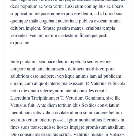
deos populum ac vota vertit. Iussi cum coniugibus ac liberis
supplicatum ire pacemque exposcere deum, ad id quod sua
quemque mala cogebant auctoritate publica evocati omnia
delubra implent. Stratae passim matres, crinibus templa
verrentes, veniam irarum caelestium finemque pesti
exposcunt.
Inde paulatim, seu pace deum impetrata seu graviore
tempore anni iam circumacto, defuncta morbis corpora
salubriora esse incipere, versisque animis iam ad publicam
curam, cum aliquot interregna exissent, P. Valerius Publicola
tertio die quam interregnum inierat consules creat L.
Lucretium Tricipitinum et T. Veturium Geminum, sive ille
Vetusius fuit. Ante diem tertium idus Sextiles consulatum
ineunt, iam satis valida civitate ut non solum arcere bellum
sed ultro etiam inferre posset. Igitur nuntiantibus Hernicis in
fines suos transcendisse hostes impigre promissum auxilium.
Duo consulares exercitus scripti. Veturius missus in Volscos