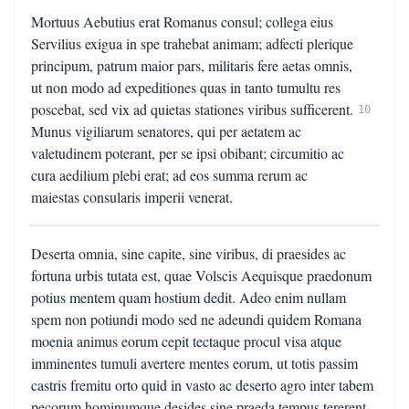
Mortuus Aebutius erat Romanus consul; collega eius
Servilius exigua in spe trahebat animam; adfecti plerique
principum, patrum maior pars, militaris fere aetas omnis,
ut non modo ad expeditiones quas in tanto tumultu res
poscebat, sed vix ad quietas stationes viribus sufficerent.
10
Munus vigiliarum senatores, qui per aetatem ac
valetudinem poterant, per se ipsi obibant; circumitio ac
cura aedilium plebi erat; ad eos summa rerum ac
maiestas consularis imperii venerat.
Deserta omnia, sine capite, sine viribus, di praesides ac
fortuna urbis tutata est, quae Volscis Aequisque praedonum
potius mentem quam hostium dedit. Adeo enim nullam
spem non potiundi modo sed ne adeundi quidem Romana
moenia animus eorum cepit tectaque procul visa atque
imminentes tumuli avertere mentes eorum, ut totis passim
castris fremitu orto quid in vasto ac deserto agro inter tabem
pecorum hominumque desides sine praeda tempus tererent,