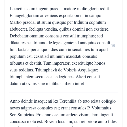
Lucretius cum ingenti praeda, maiore multo gloria rediit.
Et auget gloriam adveniens exposita omni in campo
Martio praeda, ut suum quisque per triduum cognitum
abduceret. Reliqua vendita, quibus domini non exstitere.
Debebatur omnium consensu consuli triumphus; sed
dilata res est, tribuno de lege agente; id antiquius consuli
15
fuit. Iactata per aliquot dies cum in senatu res tum apud
populum est; cessit ad ultimum maiestati consulis
tribunus et destitit. Tum imperatori exercituique honos
suus redditus. Triumphavit de Volscis Aequisque;
triumphantem secutae suae legiones. Alteri consuli
datum ut ovans sine militibus urbem iniret
Anno deinde insequenti lex Terentilia ab toto relata collegio
novos adgressa consules est; erant consules P. Volumnius
Ser. Sulpicius. Eo anno caelum ardere visum, terra ingenti
concussa motu est. Bovem locutam, cui rei priore anno fides