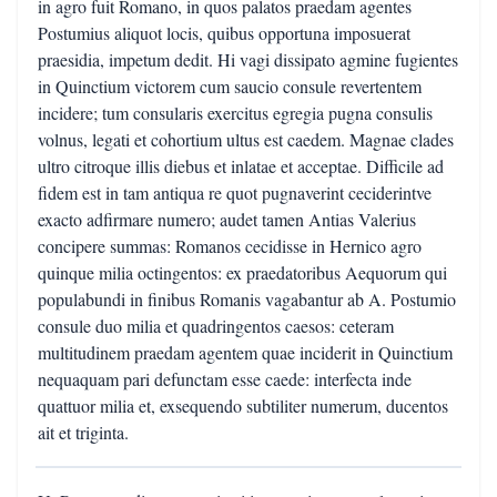
in agro fuit Romano, in quos palatos praedam agentes
Postumius aliquot locis, quibus opportuna imposuerat
praesidia, impetum dedit. Hi vagi dissipato agmine fugientes
in Quinctium victorem cum saucio consule revertentem
incidere; tum consularis exercitus egregia pugna consulis
volnus, legati et cohortium ultus est caedem. Magnae clades
ultro citroque illis diebus et inlatae et acceptae. Difficile ad
fidem est in tam antiqua re quot pugnaverint ceciderintve
exacto adfirmare numero; audet tamen Antias Valerius
concipere summas: Romanos cecidisse in Hernico agro
quinque milia octingentos: ex praedatoribus Aequorum qui
populabundi in finibus Romanis vagabantur ab A. Postumio
consule duo milia et quadringentos caesos: ceteram
multitudinem praedam agentem quae inciderit in Quinctium
nequaquam pari defunctam esse caede: interfecta inde
quattuor milia et, exsequendo subtiliter numerum, ducentos
ait et triginta.