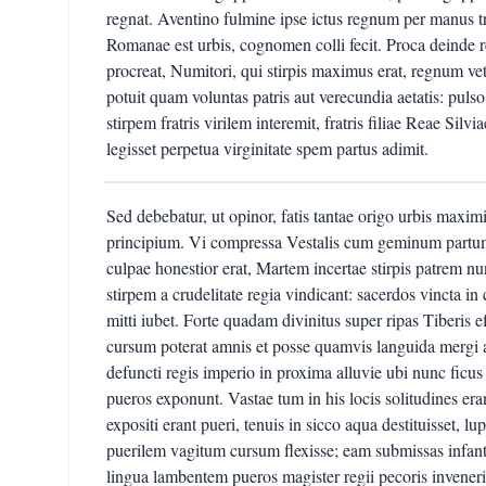
regnat. Aventino fulmine ipse ictus regnum per manus tra
Romanae est urbis, cognomen colli fecit. Proca deinde
procreat, Numitori, qui stirpis maximus erat, regnum vet
potuit quam voluntas patris aut verecundia aetatis: pulso
stirpem fratris virilem interemit, fratris filiae Reae S
legisset perpetua virginitate spem partus adimit.
Sed debebatur, ut opinor, fatis tantae origo urbis max
principium. Vi compressa Vestalis cum geminum partum e
culpae honestior erat, Martem incertae stirpis patrem n
stirpem a crudelitate regia vindicant: sacerdos vincta 
mitti iubet. Forte quadam divinitus super ripas Tiberis e
cursum poterat amnis et posse quamvis languida mergi aq
defuncti regis imperio in proxima alluvie ubi nunc f
pueros exponunt. Vastae tum in his locis solitudines er
expositi erant pueri, tenuis in sicco aqua destituisset, 
puerilem vagitum cursum flexisse; eam submissas infa
lingua lambentem pueros magister regii pecoris invene