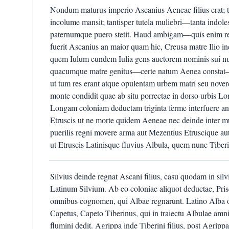
Nondum maturus imperio Ascanius Aeneae filius erat; 
incolume mansit; tantisper tutela muliebri—tanta indol
paternumque puero stetit. Haud ambigam—quis enim re
fuerit Ascanius an maior quam hic, Creusa matre Ilio i
quem Iulum eundem Iulia gens auctorem nominis sui nu
quacumque matre genitus—certe natum Aenea constat—
ut tum res erant atque opulentam urbem matri seu nover
monte condidit quae ab situ porrectae in dorso urbis L
Longam coloniam deductam triginta ferme interfuere a
Etruscis ut ne morte quidem Aeneae nec deinde inter
puerilis regni movere arma aut Mezentius Etruscique aut u
ut Etruscis Latinisque fluvius Albula, quem nunc Tiberim
Silvius deinde regnat Ascani filius, casu quodam in silv
Latinum Silvium. Ab eo coloniae aliquot deductae, Prisci
omnibus cognomen, qui Albae regnarunt. Latino Alba 
Capetus, Capeto Tiberinus, qui in traiectu Albulae am
flumini dedit. Agrippa inde Tiberini filius, post Agrip