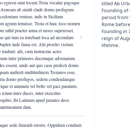
mo egressi sunt locum Troia vocatur pagoque
titled Ab Ur
i. Aeneam ab simili clade domo profugum
Founding of t
acedoniam venisse, inde in Siciliam
period from 
em agrum tenuisse. Troia et huic loco nomen
Rome before 
re nihil praeter arma et naves superesset,
founding in 
ue qui tum ea tenebant loca ad arcendam
reign of Aug
1
uplex inde fama est. Alii proelio victum
lifetime.
radunt: alii, cum instructae acies
atinum inter primores ducemque advenarum
es essent, unde aut quo casu profecti domo
quam audierit multitudinem Troianos esse,
tria domo profugos, sedem condendaeque
rique et animum vel bello vel paci paratum,
 ictum inter duces, inter exercitus
spitio; ibi Latinum apud penates deos
matrimonium data.
taque sede finiendi erroris. Oppidum condunt;