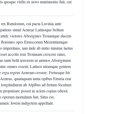
s quoque virilis ex novo matrimonio fuit, cui
 rex Rutulorum, cui pacta Lavinia ante
 patiens simul Aeneae Latinoque bellum
i Rutuli: victores Aborigines Troianique ducem
ad florentes opes Etruscorum Mezentiumque
 imperitans, iam inde ab initio minime laetus
esset accolis rem Troianam crescere ratus,
us tanti belli terrorem ut animos Aboriginum
omine omnes essent, Latinos utramque gentem
ide erga regem Aeneam cessere. Fretusque his
Aeneas, quamquam tanta opibus Etruria erat
ae longitudinem ab Alpibus ad fretum Siculum
 propulsare posset in aciem copias eduxit.
operum mortalium fuit. Situs est,
umen: Iovem indigetem appellant.