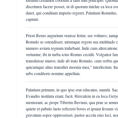
foedum certamen coortum a satis miti principio. Quonia
discrimen facere posset, ut di quorum tutelae ea loca e
daret, qui conditam imperio regeret, Palatium Romul
capiunt.
Priori Remo augurium venisse fertur, sex voltures; ia
Romulo se ostendisset, utrumque regem sua multitudo con
numero avium regnum trahebant. Inde cum altercatione
vertuntur; ibi in turba ictus Remus cecidit. Volgatior f
transiluisse muros; inde ab irato Romulo, cum verbis quo
quicumque alius transiliet moenia mea," interfectum. It
urbs conditoris nomine appellata.
Palatium primum, in quo ipse erat educatus, muniit. Sacr
Evandro instituta erant, facit. Herculem in ea loca Ger
memorant, ac prope Tiberim fluvium, qua prae se armen
quiete et pabulo laeto reficeret boves et ipsum fessum 
gravatum sopor oppressisset, pastor accola eius loci, no