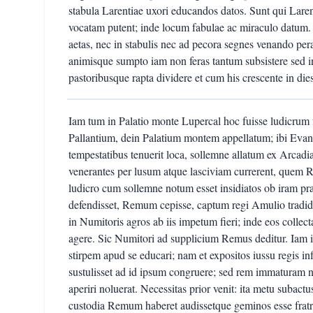
stabula Larentiae uxori educandos datos. Sunt qui Lare
vocatam putent; inde locum fabulae ac miraculo datum. 
aetas, nec in stabulis nec ad pecora segnes venando per
animisque sumpto iam non feras tantum subsistere sed i
pastoribusque rapta dividere et cum his crescente in die
Iam tum in Palatio monte Lupercal hoc fuisse ludicrum f
Pallantium, dein Palatium montem appellatum; ibi Eva
tempestatibus tenuerit loca, sollemne allatum ex Arcadi
venerantes per lusum atque lasciviam currerent, quem 
ludicro cum sollemne notum esset insidiatos ob iram pr
defendisset, Remum cepisse, captum regi Amulio tradid
in Numitoris agros ab iis impetum fieri; inde eos coll
agere. Sic Numitori ad supplicium Remus deditur. Iam in
stirpem apud se educari; nam et expositos iussu regis in
sustulisset ad id ipsum congruere; sed rem immaturam n
aperiri noluerat. Necessitas prior venit: ita metu subac
custodia Remum haberet audissetque geminos esse frat