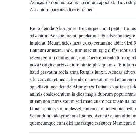
Aeneas ab nomine uxoris Lavinium appellat. Brevi stirpi
Ascanium parentes dixere nomen.
Bello deinde Aborigines Troianique simul petiti. Turnus
adventum Aeneae fuerat, praelatum sibi advenam aegre
intulerat. Neutra acies laeta ex eo certamine abiit: vict
Latinum amisere. Inde Turnus Rutulique diffisi rebus 
regem eorum confugiunt, qui Caere opulento tum oppido
novae origine urbis et tum nimio plus quam satis tutum 
haud gravatim socia arma Rutulis iunxit. Aeneas advers
sibi conciliaret nec sub eodem iure solum sed etiam n
appellavit; nec deinde Aborigines Troianis studio ac f
animis coalescentium in dies magis duorum populorum 
ut iam non terras solum sed mare etiam per totam Itali
fama nominis sui implesset, tamen cum moenibus bellum
Secundum inde proelium Latinis, Aeneae etiam ultimum 
quemcumque eum dici ius fasque est super Numicum fl