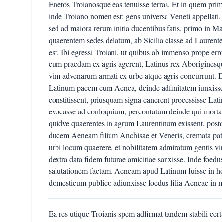
Enetos Troianosque eas tenuisse terras. Et in quem pri
inde Troiano nomen est: gens universa Veneti appellat
sed ad maiora rerum initia ducentibus fatis, primo in M
quaerentem sedes delatum, ab Sicilia classe ad Laurent
est. Ibi egressi Troiani, ut quibus ab immenso prope erro
cum praedam ex agris agerent, Latinus rex Aboriginesq
vim advenarum armati ex urbe atque agris concurrunt. D
Latinum pacem cum Aenea, deinde adfinitatem iunxisse t
constitissent, priusquam signa canerent processisse L
evocasse ad conloquium; percontatum deinde qui mortal
quidve quaerentes in agrum Laurentinum exissent, post
ducem Aeneam filium Anchisae et Veneris, cremata pa
urbi locum quaerere, et nobilitatem admiratum gentis vi
dextra data fidem futurae amicitiae sanxisse. Inde foedus
salutationem factam. Aeneam apud Latinum fuisse in ho
domesticum publico adiunxisse foedus filia Aeneae in 
Ea res utique Troianis spem adfirmat tandem stabili cer