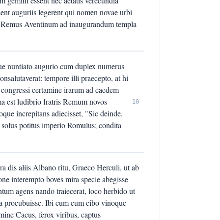
m gemini essent nec aetatis verecundia
ssent auguriis legerent qui nomen novae urbi
us, Remus Aventinum ad inaugurandum templa
mque nuntiato augurio cum duplex numerus
salutaverat: tempore illi praecepto, at hi
 congressi certamine irarum ad caedem
ama est ludibrio fratris Remum novos
10
que increpitans adiecisset, "Sic deinde,
a solus potitus imperio Romulus; condita
a dis aliis Albano ritu, Graeco Herculi, ut ab
yone interempto boves mira specie abegisse
tum agens nando traiecerat, loco herbido ut
via procubuisse. Ibi cum eum cibo vinoque
mine Cacus, ferox viribus, captus