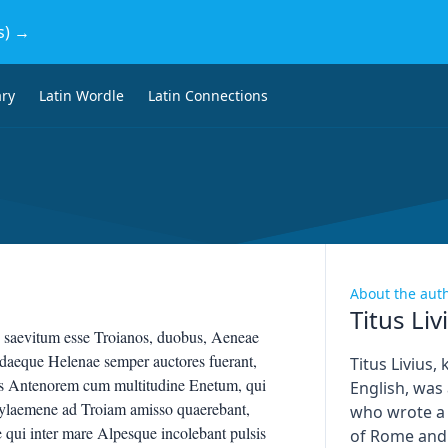
s) →
ary
Latin Wordle
Latin Connections
About the aut
Titus Liv
s saevitum esse Troianos, duobus, Aeneae
dendaeque Helenae semper auctores fuerant,
Titus Livius,
riis Antenorem cum multitudine Enetum, qui
English, was
 Pylaemene ad Troiam amisso quaerebant,
who wrote a
 qui inter mare Alpesque incolebant pulsis
of Rome and