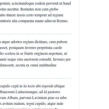
potum; sciscitandoque eodem pervenit ut haud
dolus nectitur. Romulus non cum globo
o itinere iussis certo tempore ad regiam
umitoris alia comparata manu adiuvat Remus.
 atque adortos regiam dictitans, cum pubem
sset, postquam iuvenes perpetrata caede
io scelera in se fratris originem nepotum, ut
yranni seque eius auctorem ostendit. Iuvenes per
tassent, secuta ex omni multitudine
do cepit in iis locis ubi expositi ubique
 Albanorum Latinorumque; ad id pastores
arvam Albam, parvum Lavinium prae ea urbe
bus avitum malum, regni cupido, atque inde