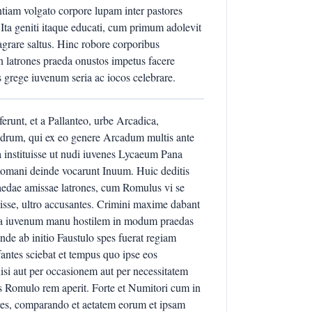
ntiam volgato corpore lupam inter pastores
Ita geniti itaque educati, cum primum adolevit
agrare saltus. Hinc robore corporibus
n latrones praeda onustos impetus facere
s grege iuvenum seria ac iocos celebrare.
erunt, et a Pallanteo, urbe Arcadica,
ndrum, qui ex eo genere Arcadum multis ante
a instituisse ut nudi iuvenes Lycaeum Pana
Romani deinde vocarunt Inuum. Huic deditis
aedae amissae latrones, cum Romulus vi se
isse, ultro accusantes. Crimini maxime dabant
ecta iuvenum manu hostilem in modum praedas
de ab initio Faustulo spes fuerat regiam
fantes sciebat et tempus quo ipse eos
isi aut per occasionem aut per necessitatem
tus Romulo rem aperit. Forte et Numitori cum in
res, comparando et aetatem eorum et ipsam