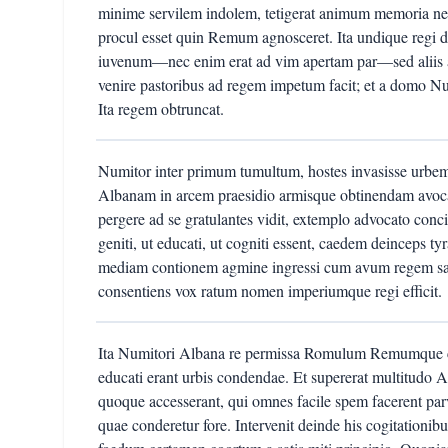
minime servilem indolem, tetigerat animum memoria ne
procul esset quin Remum agnosceret. Ita undique regi 
iuvenum—nec enim erat ad vim apertam par—sed aliis ali
venire pastoribus ad regem impetum facit; et a domo N
Ita regem obtruncat.
Numitor inter primum tumultum, hostes invasisse urbem
Albanam in arcem praesidio armisque obtinendam avoca
pergere ad se gratulantes vidit, extemplo advocato concil
geniti, ut educati, ut cogniti essent, caedem deinceps t
mediam contionem agmine ingressi cum avum regem salu
consentiens vox ratum nomen imperiumque regi efficit.
Ita Numitori Albana re permissa Romulum Remumque cupi
educati erant urbis condendae. Et supererat multitudo
quoque accesserant, qui omnes facile spem facerent p
quae conderetur fore. Intervenit deinde his cogitationi