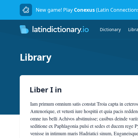
New game! Play
Conexus
(Latin Connection
Dictionary
Libr
Library
Liber I
in
Iam primum omnium satis constat Troia capta in cetero
Antenorique, et vetusti iure hospitii et quia pacis red
omne ius belli Achivos abstinuisse; casibus deinde va
seditione ex Paphlagonia pulsi et sedes et ducem rege
venisse in intimum maris Hadriatici sinum, Euganeisque