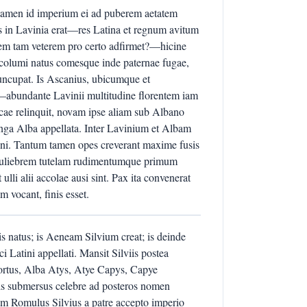
tamen id imperium ei ad puberem aetatem
es in Lavinia erat—res Latina et regnum avitum
m tam veterem pro certo adfirmet?—hicine
ncolumi natus comesque inde paternae fugae,
ncupat. Is Ascanius, ubicumque et
abundante Lavinii multitudine florentem iam
cae relinquit, novam ipse aliam sub Albano
onga Alba appellata. Inter Lavinium et Albam
nni. Tantum tamen opes creverant maxime fusis
 muliebrem tutelam rudimentumque primum
lli alii accolae ausi sint. Pax ita convenerat
 vocant, finis esset.
is natus; is Aeneam Silvium creat; is deinde
 Latini appellati. Mansit Silviis postea
ortus, Alba Atys, Atye Capys, Capye
nis submersus celebre ad posteros nomen
pam Romulus Silvius a patre accepto imperio