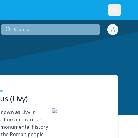
Dismiss
Search...
Search...
hor
ius (Livy)
 known as Livy in
 a Roman historian
 monumental history
 the Roman people,