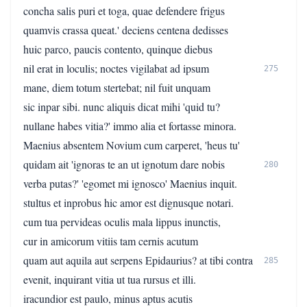
concha salis puri et toga, quae defendere frigus
quamvis crassa queat.' deciens centena dedisses
huic parco, paucis contento, quinque diebus
nil erat in loculis; noctes vigilabat ad ipsum
275
mane, diem totum stertebat; nil fuit unquam
sic inpar sibi. nunc aliquis dicat mihi 'quid tu?
nullane habes vitia?' immo alia et fortasse minora.
Maenius absentem Novium cum carperet, 'heus tu'
quidam ait 'ignoras te an ut ignotum dare nobis
280
verba putas?' 'egomet mi ignosco' Maenius inquit.
stultus et inprobus hic amor est dignusque notari.
cum tua pervideas oculis mala lippus inunctis,
cur in amicorum vitiis tam cernis acutum
quam aut aquila aut serpens Epidaurius? at tibi contra
285
evenit, inquirant vitia ut tua rursus et illi.
iracundior est paulo, minus aptus acutis