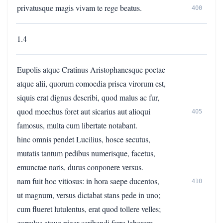
privatusque magis vivam te rege beatus.
400
1.4
Eupolis atque Cratinus Aristophanesque poetae
atque alii, quorum comoedia prisca virorum est,
siquis erat dignus describi, quod malus ac fur,
quod moechus foret aut sicarius aut alioqui
405
famosus, multa cum libertate notabant.
hinc omnis pendet Lucilius, hosce secutus,
mutatis tantum pedibus numerisque, facetus,
emunctae naris, durus conponere versus.
nam fuit hoc vitiosus: in hora saepe ducentos,
410
ut magnum, versus dictabat stans pede in uno;
cum flueret lutulentus, erat quod tollere velles;
garrulus atque piger scribendi ferre laborem,