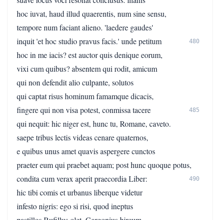
hoc iuvat, haud illud quaerentis, num sine sensu,
tempore num faciant alieno. 'laedere gaudes'
inquit 'et hoc studio pravus facis.' unde petitum
480
hoc in me iacis? est auctor quis denique eorum,
vixi cum quibus? absentem qui rodit, amicum
qui non defendit alio culpante, solutos
qui captat risus hominum famamque dicacis,
fingere qui non visa potest, conmissa tacere
485
qui nequit: hic niger est, hunc tu, Romane, caveto.
saepe tribus lectis videas cenare quaternos,
e quibus unus amet quavis aspergere cunctos
praeter eum qui praebet aquam; post hunc quoque potus,
condita cum verax aperit praecordia Liber:
490
hic tibi comis et urbanus liberque videtur
infesto nigris: ego si risi, quod ineptus
pastillos Rufillus olet, Gargonius hircum,