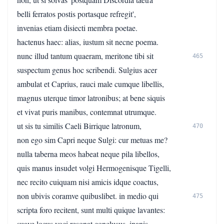
belli ferratos postis portasque refregit',
invenias etiam disiecti membra poetae.
hactenus haec: alias, iustum sit necne poema.
nunc illud tantum quaeram, meritone tibi sit
465
suspectum genus hoc scribendi. Sulgius acer
ambulat et Caprius, rauci male cumque libellis,
magnus uterque timor latronibus; at bene siquis
et vivat puris manibus, contemnat utrumque.
ut sis tu similis Caeli Birrique latronum,
470
non ego sim Capri neque Sulgi: cur metuas me?
nulla taberna meos habeat neque pila libellos,
quis manus insudet volgi Hermogenisque Tigelli,
nec recito cuiquam nisi amicis idque coactus,
non ubivis coramve quibuslibet. in medio qui
475
scripta foro recitent, sunt multi quique lavantes:
suave locus voci resonat conclusus. inanis