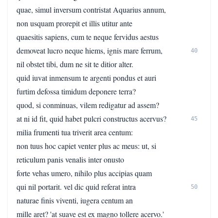
quae, simul inversum contristat Aquarius annum,
non usquam prorepit et illis utitur ante
quaesitis sapiens, cum te neque fervidus aestus
demoveat lucro neque hiems, ignis mare ferrum,
40
nil obstet tibi, dum ne sit te ditior alter.
quid iuvat inmensum te argenti pondus et auri
furtim defossa timidum deponere terra?
quod, si conminuas, vilem redigatur ad assem?
at ni id fit, quid habet pulcri constructus acervus?
45
milia frumenti tua triverit area centum:
non tuus hoc capiet venter plus ac meus: ut, si
reticulum panis venalis inter onusto
forte vehas umero, nihilo plus accipias quam
qui nil portarit. vel dic quid referat intra
50
naturae finis viventi, iugera centum an
mille aret? 'at suave est ex magno tollere acervo.'