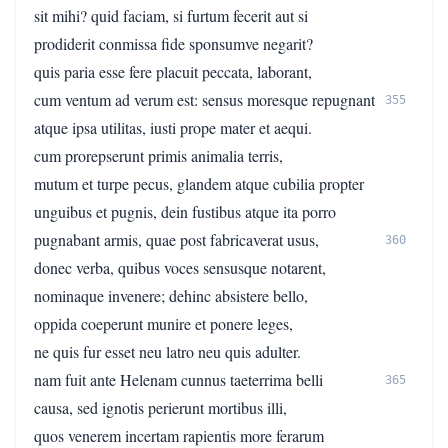
sit mihi? quid faciam, si furtum fecerit aut si
prodiderit conmissa fide sponsumve negarit?
quis paria esse fere placuit peccata, laborant,
cum ventum ad verum est: sensus moresque repugnant
355
atque ipsa utilitas, iusti prope mater et aequi.
cum prorepserunt primis animalia terris,
mutum et turpe pecus, glandem atque cubilia propter
unguibus et pugnis, dein fustibus atque ita porro
pugnabant armis, quae post fabricaverat usus,
360
donec verba, quibus voces sensusque notarent,
nominaque invenere; dehinc absistere bello,
oppida coeperunt munire et ponere leges,
ne quis fur esset neu latro neu quis adulter.
nam fuit ante Helenam cunnus taeterrima belli
365
causa, sed ignotis perierunt mortibus illi,
quos venerem incertam rapientis more ferarum