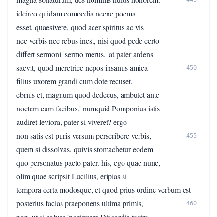
445
idcirco quidam comoedia necne poema
esset, quaesivere, quod acer spiritus ac vis
nec verbis nec rebus inest, nisi quod pede certo
differt sermoni, sermo merus. 'at pater ardens
saevit, quod meretrice nepos insanus amica
450
filius uxorem grandi cum dote recuset,
ebrius et, magnum quod dedecus, ambulet ante
noctem cum facibus.' numquid Pomponius istis
audiret leviora, pater si viveret? ergo
non satis est puris versum perscribere verbis,
455
quem si dissolvas, quivis stomachetur eodem
quo personatus pacto pater. his, ego quae nunc,
olim quae scripsit Lucilius, eripias si
tempora certa modosque, et quod prius ordine verbum est
posterius facias praeponens ultima primis,
460
non, ut si solvas 'postquam Discordia taetra