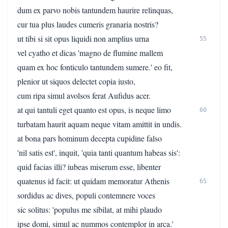
dum ex parvo nobis tantundem haurire relinquas,
cur tua plus laudes cumeris granaria nostris?
ut tibi si sit opus liquidi non amplius urna
55
vel cyatho et dicas 'magno de flumine mallem
quam ex hoc fonticulo tantundem sumere.' eo fit,
plenior ut siquos delectet copia iusto,
cum ripa simul avolsos ferat Aufidus acer.
at qui tantuli eget quanto est opus, is neque limo
60
turbatam haurit aquam neque vitam amittit in undis.
at bona pars hominum decepta cupidine falso
'nil satis est', inquit, 'quia tanti quantum habeas sis':
quid facias illi? iubeas miserum esse, libenter
quatenus id facit: ut quidam memoratur Athenis
65
sordidus ac dives, populi contemnere voces
sic solitus: 'populus me sibilat, at mihi plaudo
ipse domi, simul ac nummos contemplor in arca.'