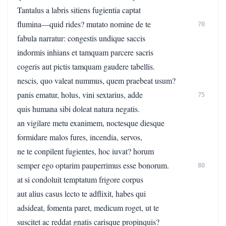
Tantalus a labris sitiens fugientia captat
flumina—quid rides? mutato nomine de te
70
fabula narratur: congestis undique saccis
indormis inhians et tamquam parcere sacris
cogeris aut pictis tamquam gaudere tabellis.
nescis, quo valeat nummus, quem praebeat usum?
panis ematur, holus, vini sextarius, adde
75
quis humana sibi doleat natura negatis.
an vigilare metu exanimem, noctesque diesque
formidare malos fures, incendia, servos,
ne te conpilent fugientes, hoc iuvat? horum
semper ego optarim pauperrimus esse bonorum.
80
at si condoluit temptatum frigore corpus
aut alius casus lecto te adflixit, habes qui
adsideat, fomenta paret, medicum roget, ut te
suscitet ac reddat gnatis carisque propinquis?