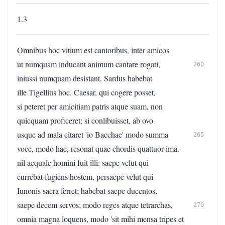
1.3
Omnibus hoc vitium est cantoribus, inter amicos
ut numquam inducant animum cantare rogati,
260
iniussi numquam desistant. Sardus habebat
ille Tigellius hoc. Caesar, qui cogere posset,
si peteret per amicitiam patris atque suam, non
quicquam proficeret; si conlibuisset, ab ovo
usque ad mala citaret 'io Bacchae' modo summa
265
voce, modo hac, resonat quae chordis quattuor ima.
nil aequale homini fuit illi: saepe velut qui
currebat fugiens hostem, persaepe velut qui
Iunonis sacra ferret; habebat saepe ducentos,
saepe decem servos; modo reges atque tetrarchas,
270
omnia magna loquens, modo 'sit mihi mensa tripes et