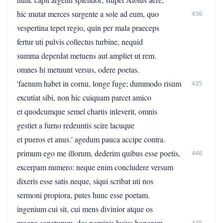
hic mutat merces surgente a sole ad eum, quo
430
vespertina tepet regio, quin per mala praeceps
fertur uti pulvis collectus turbine, nequid
summa deperdat metuens aut ampliet ut rem.
omnes hi metuunt versus, odere poetas.
'faenum habet in cornu, longe fuge; dummodo risum
435
excutiat sibi, non hic cuiquam parcet amico
et quodcumque semel chartis inleverit, omnis
gestiet a furno redeuntis scire lacuque
et pueros et anus.' agedum pauca accipe contra.
primum ego me illorum, dederim quibus esse poetis,
440
excerpam numero: neque enim concludere versum
dixeris esse satis neque, siqui scribat uti nos
sermoni propiora, putes hunc esse poetam.
ingenium cui sit, cui mens divinior atque os
magna sonaturum, des nominis huius honorem.