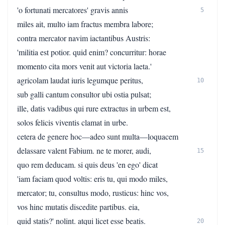
'o fortunati mercatores' gravis annis
5
miles ait, multo iam fractus membra labore;
contra mercator navim iactantibus Austris:
'militia est potior. quid enim? concurritur: horae
momento cita mors venit aut victoria laeta.'
agricolam laudat iuris legumque peritus,
10
sub galli cantum consultor ubi ostia pulsat;
ille, datis vadibus qui rure extractus in urbem est,
solos felicis viventis clamat in urbe.
cetera de genere hoc—adeo sunt multa—loquacem
delassare valent Fabium. ne te morer, audi,
15
quo rem deducam. si quis deus 'en ego' dicat
'iam faciam quod voltis: eris tu, qui modo miles,
mercator; tu, consultus modo, rusticus: hinc vos,
vos hinc mutatis discedite partibus. eia,
quid statis?' nolint. atqui licet esse beatis.
20