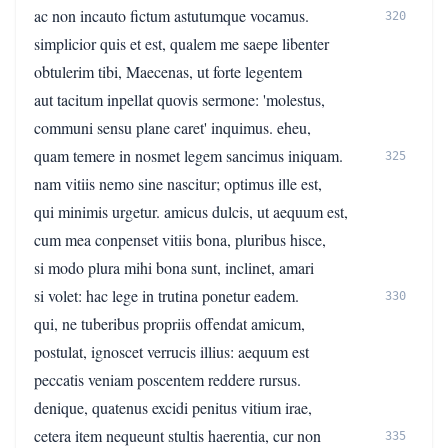
ac non incauto fictum astutumque vocamus.
320
simplicior quis et est, qualem me saepe libenter
obtulerim tibi, Maecenas, ut forte legentem
aut tacitum inpellat quovis sermone: 'molestus,
communi sensu plane caret' inquimus. eheu,
quam temere in nosmet legem sancimus iniquam.
325
nam vitiis nemo sine nascitur; optimus ille est,
qui minimis urgetur. amicus dulcis, ut aequum est,
cum mea conpenset vitiis bona, pluribus hisce,
si modo plura mihi bona sunt, inclinet, amari
si volet: hac lege in trutina ponetur eadem.
330
qui, ne tuberibus propriis offendat amicum,
postulat, ignoscet verrucis illius: aequum est
peccatis veniam poscentem reddere rursus.
denique, quatenus excidi penitus vitium irae,
cetera item nequeunt stultis haerentia, cur non
335