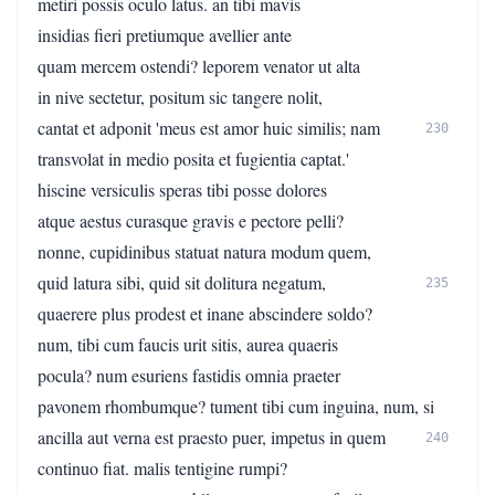
metiri possis oculo latus. an tibi mavis
insidias fieri pretiumque avellier ante
quam mercem ostendi? leporem venator ut alta
in nive sectetur, positum sic tangere nolit,
cantat et adponit 'meus est amor huic similis; nam
230
transvolat in medio posita et fugientia captat.'
hiscine versiculis speras tibi posse dolores
atque aestus curasque gravis e pectore pelli?
nonne, cupidinibus statuat natura modum quem,
quid latura sibi, quid sit dolitura negatum,
235
quaerere plus prodest et inane abscindere soldo?
num, tibi cum faucis urit sitis, aurea quaeris
pocula? num esuriens fastidis omnia praeter
pavonem rhombumque? tument tibi cum inguina, num, si
ancilla aut verna est praesto puer, impetus in quem
240
continuo fiat. malis tentigine rumpi?