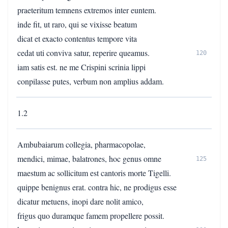
praeteritum temnens extremos inter euntem.
inde fit, ut raro, qui se vixisse beatum
dicat et exacto contentus tempore vita
cedat uti conviva satur, reperire queamus.
120
iam satis est. ne me Crispini scrinia lippi
conpilasse putes, verbum non amplius addam.
1.2
Ambubaiarum collegia, pharmacopolae,
mendici, mimae, balatrones, hoc genus omne
125
maestum ac sollicitum est cantoris morte Tigelli.
quippe benignus erat. contra hic, ne prodigus esse
dicatur metuens, inopi dare nolit amico,
frigus quo duramque famem propellere possit.