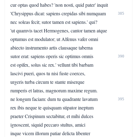
cur optas quod habes? 'non nosti, quid pater' inquit
'Chrysippus dicat: sapiens crepidas sibi numquam
385
nec soleas fecit; sutor tamen est sapiens.' qui?
'ut quamvis tacet Hermogenes, cantor tamen atque
optumus est modulator; ut Alfenus vafer omni
abiecto instrumento artis clausaque taberna
sutor erat: sapiens operis sic optimus omnis
390
est opifex, solus sic rex.' vellunt tibi barbam
lascivi pueri, quos tu nisi fuste coerces,
urgeris turba circum te stante miserque
rumperis et latras, magnorum maxime regum.
ne longum faciam: dum tu quadrante lavatum
395
rex ibis neque te quisquam stipator ineptum
praeter Crispinum sectabitur, et mihi dulces
ignoscent, siquid peccaro stultus, amici
inque vicem illorum patiar delicta libenter