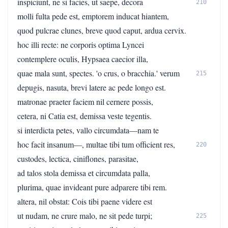
inspiciunt, ne si facies, ut saepe, decora
210
molli fulta pede est, emptorem inducat hiantem,
quod pulcrae clunes, breve quod caput, ardua cervix.
hoc illi recte: ne corporis optima Lyncei
contemplere oculis, Hypsaea caecior illa,
quae mala sunt, spectes. 'o crus, o bracchia.' verum
215
depugis, nasuta, brevi latere ac pede longo est.
matronae praeter faciem nil cernere possis,
cetera, ni Catia est, demissa veste tegentis.
si interdicta petes, vallo circumdata—nam te
hoc facit insanum—, multae tibi tum officient res,
220
custodes, lectica, ciniflones, parasitae,
ad talos stola demissa et circumdata palla,
plurima, quae invideant pure adparere tibi rem.
altera, nil obstat: Cois tibi paene videre est
ut nudam, ne crure malo, ne sit pede turpi;
225