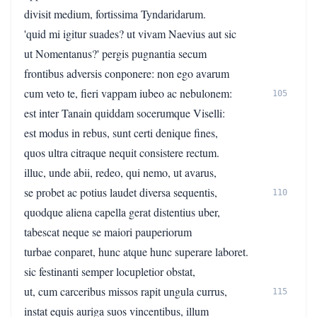
divisit medium, fortissima Tyndaridarum.
'quid mi igitur suades? ut vivam Naevius aut sic
ut Nomentanus?' pergis pugnantia secum
frontibus adversis conponere: non ego avarum
cum veto te, fieri vappam iubeo ac nebulonem:
105
est inter Tanain quiddam socerumque Viselli:
est modus in rebus, sunt certi denique fines,
quos ultra citraque nequit consistere rectum.
illuc, unde abii, redeo, qui nemo, ut avarus,
se probet ac potius laudet diversa sequentis,
110
quodque aliena capella gerat distentius uber,
tabescat neque se maiori pauperiorum
turbae conparet, hunc atque hunc superare laboret.
sic festinanti semper locupletior obstat,
ut, cum carceribus missos rapit ungula currus,
115
instat equis auriga suos vincentibus, illum