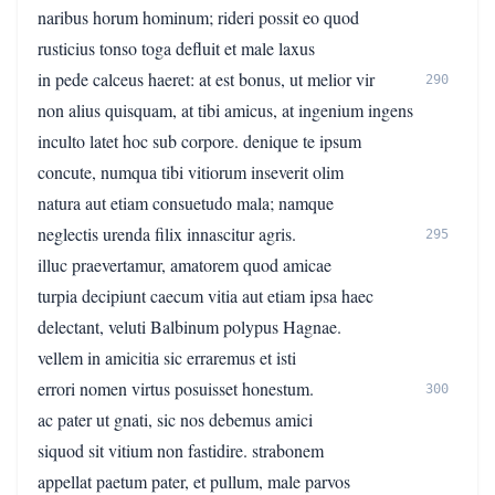
naribus horum hominum; rideri possit eo quod
rusticius tonso toga defluit et male laxus
in pede calceus haeret: at est bonus, ut melior vir
290
non alius quisquam, at tibi amicus, at ingenium ingens
inculto latet hoc sub corpore. denique te ipsum
concute, numqua tibi vitiorum inseverit olim
natura aut etiam consuetudo mala; namque
neglectis urenda filix innascitur agris.
295
illuc praevertamur, amatorem quod amicae
turpia decipiunt caecum vitia aut etiam ipsa haec
delectant, veluti Balbinum polypus Hagnae.
vellem in amicitia sic erraremus et isti
errori nomen virtus posuisset honestum.
300
ac pater ut gnati, sic nos debemus amici
siquod sit vitium non fastidire. strabonem
appellat paetum pater, et pullum, male parvos