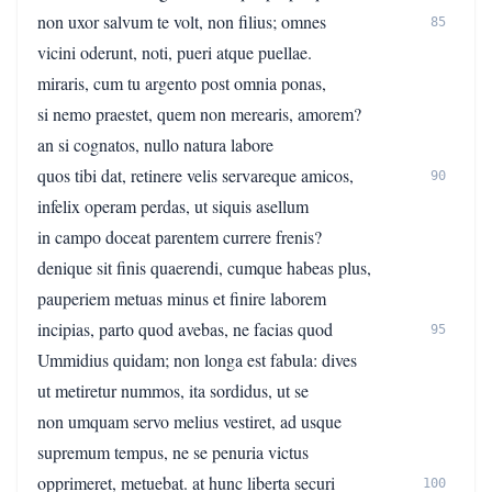
non uxor salvum te volt, non filius; omnes
85
vicini oderunt, noti, pueri atque puellae.
miraris, cum tu argento post omnia ponas,
si nemo praestet, quem non merearis, amorem?
an si cognatos, nullo natura labore
quos tibi dat, retinere velis servareque amicos,
90
infelix operam perdas, ut siquis asellum
in campo doceat parentem currere frenis?
denique sit finis quaerendi, cumque habeas plus,
pauperiem metuas minus et finire laborem
incipias, parto quod avebas, ne facias quod
95
Ummidius quidam; non longa est fabula: dives
ut metiretur nummos, ita sordidus, ut se
non umquam servo melius vestiret, ad usque
supremum tempus, ne se penuria victus
opprimeret, metuebat. at hunc liberta securi
100