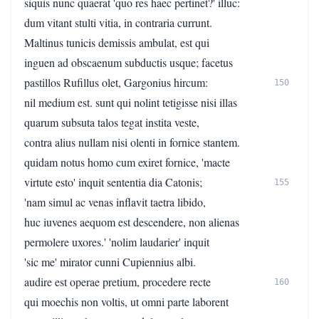
siquis nunc quaerat 'quo res haec pertinet?' illuc:
dum vitant stulti vitia, in contraria currunt.
Maltinus tunicis demissis ambulat, est qui
inguen ad obscaenum subductis usque; facetus
pastillos Rufillus olet, Gargonius hircum:
150
nil medium est. sunt qui nolint tetigisse nisi illas
quarum subsuta talos tegat instita veste,
contra alius nullam nisi olenti in fornice stantem.
quidam notus homo cum exiret fornice, 'macte
virtute esto' inquit sententia dia Catonis;
155
'nam simul ac venas inflavit taetra libido,
huc iuvenes aequom est descendere, non alienas
permolere uxores.' 'nolim laudarier' inquit
'sic me' mirator cunni Cupiennius albi.
audire est operae pretium, procedere recte
160
qui moechis non voltis, ut omni parte laborent