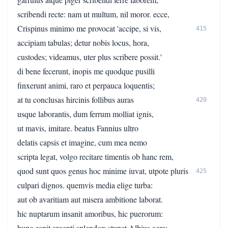
scribendi recte: nam ut multum, nil moror. ecce,
Crispinus minimo me provocat 'accipe, si vis,
415
accipiam tabulas; detur nobis locus, hora,
custodes; videamus, uter plus scribere possit.'
di bene fecerunt, inopis me quodque pusilli
finxerunt animi, raro et perpauca loquentis;
at tu conclusas hircinis follibus auras
420
usque laborantis, dum ferrum molliat ignis,
ut mavis, imitare. beatus Fannius ultro
delatis capsis et imagine, cum mea nemo
scripta legat, volgo recitare timentis ob hanc rem,
quod sunt quos genus hoc minime iuvat, utpote pluris
425
culpari dignos. quemvis media elige turba:
aut ob avaritiam aut misera ambitione laborat.
hic nuptarum insanit amoribus, hic puerorum:
hunc capit argenti splendor; stupet Albius aere;