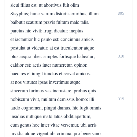
sicui filius est, ut abortivus fuit olim
Sisyphus; hunc varum distortis cruribus, illum
305
balbutit scaurum pravis fultum male talis.
parcius hic vivit: frugi dicatur; ineptus
et iactantior hic paulo est: concinnus amicis
postulat ut videatur; at est truculentior atque
plus aequo liber: simplex fortisque habeatur;
310
caldior est: acris inter numeretur. opinor,
haec res et iungit iunctos et servat amicos.
at nos virtutes ipsas invertimus atque
sincerum furimus vas incrustare. probus quis
nobiscum vivit, multum demissus homo: illi
315
tardo cognomen, pingui damus. hic fugit omnis
insidias nullique malo latus obdit apertum,
cum genus hoc inter vitae versemur, ubi acris
invidia atque vigent ubi crimina: pro bene sano