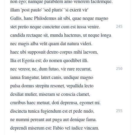
non ego; namque parabilem amo venerem facilemque.
illam 'post paulo' 'sed pluris' 'si exierit vir'
Gallis, hanc Philodemus ait sibi, quae neque magno
stet pretio neque cunctetur cum est iussa venire.
245
candida rectaque sit, munda hactenus, ut neque longa
nec magis alba velit quam dat natura videri.
haec ubi supposuit dextro corpus mihi laevom,
Ilia et Egeria est; do nomen quodlibet illi.
nec vereor, ne, dum futuo, vir rure recurrat,
250
ianua frangatur, latret canis, undique magno
pulsa domus strepitu resonet, vepallida lecto
desiliat mulier, miseram se conscia clamet,
cruribus haec metuat, doti deprensa, egomet mi.
discincta tunica fugiendum est et pede nudo,
255
ne nummi pereant aut puga aut denique fama.
deprendi miserum est: Fabio vel iudice vincam.