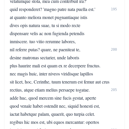
velatumque stola, mea cum conferbuit ira?'
quid responderet? 'magno patre nata puella est.'
195
at quanto meliora monet pugnantiaque istis
dives opis natura suae, tu si modo recte
dispensare velis ac non fugienda petendis
inmiscere. tuo vitio rerumne labores,
nil referre putas? quare, ne paeniteat te,
200
desine matronas sectarier, unde laboris
plus haurire mali est quam ex re decerpere fructus.
nec magis huic, inter niveos viridisque lapillos
sit licet, hoc, Cerinthe, tuum tenerum est femur aut crus
rectius, atque etiam melius persaepe togatae.
205
adde huc, quod mercem sine fucis gestat, aperte
quod venale habet ostendit nec, siquid honesti est,
iactat habetque palam, quaerit, quo turpia celet.
regibus hic mos est, ubi equos mercantur: opertos