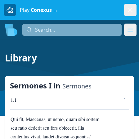
Dism
Play
Conexus →
Search...
Search...
Ope
Library
Sermones I
in
Sermones
1.1
1
Qui fit, Maecenas, ut nemo, quam sibi sortem
seu ratio dederit seu fors obiecerit, illa
contentus vivat, laudet diversa sequentis?