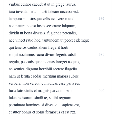
viribus editior caedebat ut in grege taurus.
iura inventa metu iniusti fateare necesse est,
tempora si fastosque velis evolvere mundi.
370
nec natura potest iusto secernere iniquum,
dividit ut bona diversis, fugienda petendis,
nec vincet ratio hoc, tantundem ut peccet idemque,
qui teneros caules alieni fregerit horti
et qui nocturnus sacra divum legerit. adsit
375
regula, peccatis quae poenas inroget aequas,
ne scutica dignum horribili sectere flagello.
nam ut ferula caedas meritum maiora subire
verbera, non vereor, cum dicas esse paris res
furta latrociniis et magnis parva mineris
380
falce recisurum simili te, si tibi regnum
permittant homines. si dives, qui sapiens est,
et sutor bonus et solus formosus et est rex,