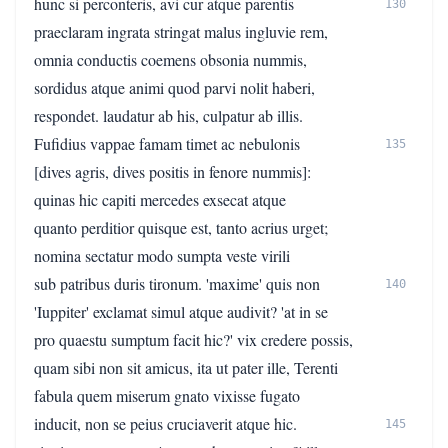
hunc si perconteris, avi cur atque parentis
130
praeclaram ingrata stringat malus ingluvie rem,
omnia conductis coemens obsonia nummis,
sordidus atque animi quod parvi nolit haberi,
respondet. laudatur ab his, culpatur ab illis.
Fufidius vappae famam timet ac nebulonis
135
[dives agris, dives positis in fenore nummis]:
quinas hic capiti mercedes exsecat atque
quanto perditior quisque est, tanto acrius urget;
nomina sectatur modo sumpta veste virili
sub patribus duris tironum. 'maxime' quis non
140
'Iuppiter' exclamat simul atque audivit? 'at in se
pro quaestu sumptum facit hic?' vix credere possis,
quam sibi non sit amicus, ita ut pater ille, Terenti
fabula quem miserum gnato vixisse fugato
inducit, non se peius cruciaverit atque hic.
145