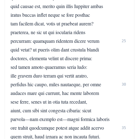
quid causae est, merito quin illis Iuppiter ambas
iratus buccas inflet neque se fore posthac
tam facilem dicat, votis ut praebeat aurem?
praeterea, ne sic ut qui iocularia ridens
percurram: quamquam ridentem dicere verum
25
quid vetat? ut pueris olim dant crustula blandi
doctores, elementa velint ut discere prima:
sed tamen amoto quaeramus seria ludo:
ille gravem duro terram qui vertit aratro,
perfidus hic caupo, miles nautaeque, per omne
30
audaces mare qui currunt, hac mente laborem
sese ferre, senes ut in otia tuta recedant,
aiunt, cum sibi sint congesta cibaria: sicut
parvola—nam exemplo est—magni formica laboris
ore trahit quodcumque potest atque addit acervo
35
quem struit, haud ignara ac non incauta futuri.