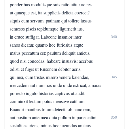
ponderibus modulisque suis ratio utitur ac res
ut quaeque est, ita suppliciis delicta coercet?
siquis eum servum, patinam qui tollere iussus
semesos piscis tepidumque ligurrierit ius,
in cruce suffigat, Labeone insanior inter
340
sanos dicatur. quanto hoc furiosius atque
maius peccatum est: paulum deliquit amicus,
quod nisi concedas, habeare insuavis: acerbus
odisti et fugis ut Rusonem debitor aeris,
qui nisi, cum tristes misero venere kalendae,
345
mercedem aut nummos unde unde extricat, amaras
porrecto iugulo historias captivus ut audit.
conminxit lectum potus mensave catillum
Euandri manibus tritum deiecit: ob hanc rem,
aut positum ante mea quia pullum in parte catini
350
sustulit esuriens, minus hoc iucundus amicus