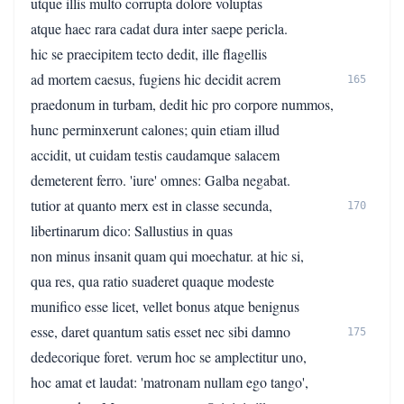
utque illis multo corrupta dolore voluptas
atque haec rara cadat dura inter saepe pericla.
hic se praecipitem tecto dedit, ille flagellis
ad mortem caesus, fugiens hic decidit acrem
165
praedonum in turbam, dedit hic pro corpore nummos,
hunc perminxerunt calones; quin etiam illud
accidit, ut cuidam testis caudamque salacem
demeterent ferro. 'iure' omnes: Galba negabat.
tutior at quanto merx est in classe secunda,
170
libertinarum dico: Sallustius in quas
non minus insanit quam qui moechatur. at hic si,
qua res, qua ratio suaderet quaque modeste
munifico esse licet, vellet bonus atque benignus
esse, daret quantum satis esset nec sibi damno
175
dedecorique foret. verum hoc se amplectitur uno,
hoc amat et laudat: 'matronam nullam ego tango',