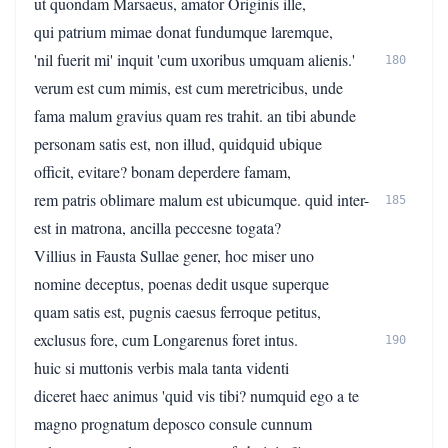
ut quondam Marsaeus, amator Originis ille,
qui patrium mimae donat fundumque laremque,
'nil fuerit mi' inquit 'cum uxoribus umquam alienis.'
180
verum est cum mimis, est cum meretricibus, unde
fama malum gravius quam res trahit. an tibi abunde
personam satis est, non illud, quidquid ubique
officit, evitare? bonam deperdere famam,
rem patris oblimare malum est ubicumque. quid inter-
185
est in matrona, ancilla peccesne togata?
Villius in Fausta Sullae gener, hoc miser uno
nomine deceptus, poenas dedit usque superque
quam satis est, pugnis caesus ferroque petitus,
exclusus fore, cum Longarenus foret intus.
190
huic si muttonis verbis mala tanta videnti
diceret haec animus 'quid vis tibi? numquid ego a te
magno prognatum deposco consule cunnum