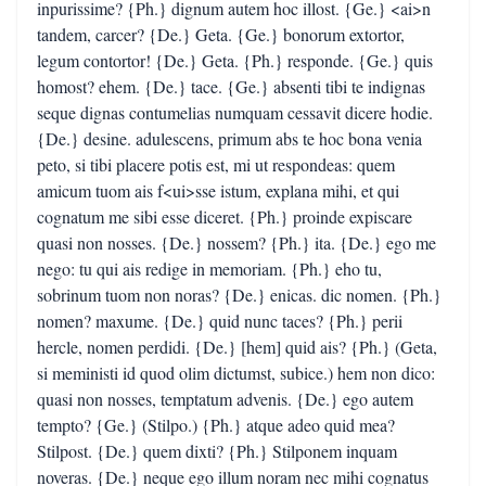
inpurissime? {Ph.} dignum autem hoc illost. {Ge.} <ai>n
tandem, carcer? {De.} Geta. {Ge.} bonorum extortor,
legum contortor! {De.} Geta. {Ph.} responde. {Ge.} quis
homost? ehem. {De.} tace. {Ge.} absenti tibi te indignas
seque dignas contumelias numquam cessavit dicere hodie.
{De.} desine. adulescens, primum abs te hoc bona venia
peto, si tibi placere potis est, mi ut respondeas: quem
amicum tuom ais f<ui>sse istum, explana mihi, et qui
cognatum me sibi esse diceret. {Ph.} proinde expiscare
quasi non nosses. {De.} nossem? {Ph.} ita. {De.} ego me
nego: tu qui ais redige in memoriam. {Ph.} eho tu,
sobrinum tuom non noras? {De.} enicas. dic nomen. {Ph.}
nomen? maxume. {De.} quid nunc taces? {Ph.} perii
hercle, nomen perdidi. {De.} [hem] quid ais? {Ph.} (Geta,
si meministi id quod olim dictumst, subice.) hem non dico:
quasi non nosses, temptatum advenis. {De.} ego autem
tempto? {Ge.} (Stilpo.) {Ph.} atque adeo quid mea?
Stilpost. {De.} quem dixti? {Ph.} Stilponem inquam
noveras. {De.} neque ego illum noram nec mihi cognatus