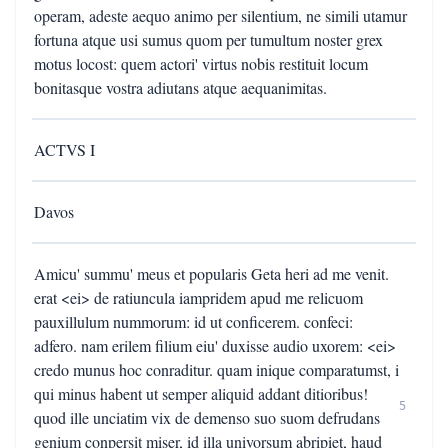
operam, adeste aequo animo per silentium, ne simili utamur
fortuna atque usi sumus quom per tumultum noster grex
motus locost: quem actori' virtus nobis restituit locum
bonitasque vostra adiutans atque aequanimitas.
ACTVS I
Davos
Amicu' summu' meus et popularis Geta heri ad me venit.
erat <ei> de ratiuncula iampridem apud me relicuom
pauxillulum nummorum: id ut conficerem. confeci:
adfero. nam erilem filium eiu' duxisse audio uxorem: <ei>
credo munus hoc conraditur. quam inique comparatumst, i
qui minus habent ut semper aliquid addant ditioribus!
5
quod ille unciatim vix de demenso suo suom defrudans
genium conpersit miser, id illa univorsum abripiet, haud