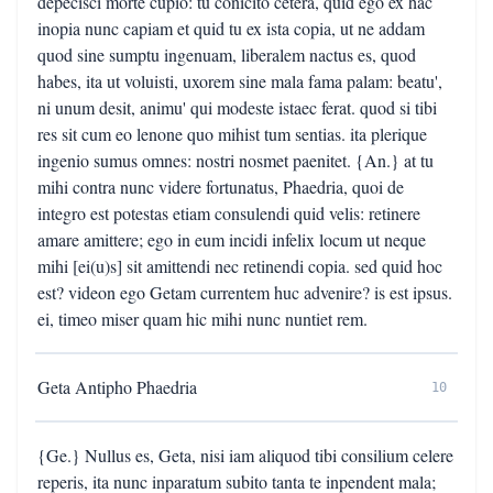
depecisci morte cupio: tu conicito cetera, quid ego ex hac
inopia nunc capiam et quid tu ex ista copia, ut ne addam
quod sine sumptu ingenuam, liberalem nactus es, quod
habes, ita ut voluisti, uxorem sine mala fama palam: beatu',
ni unum desit, animu' qui modeste istaec ferat. quod si tibi
res sit cum eo lenone quo mihist tum sentias. ita plerique
ingenio sumus omnes: nostri nosmet paenitet. {An.} at tu
mihi contra nunc videre fortunatus, Phaedria, quoi de
integro est potestas etiam consulendi quid velis: retinere
amare amittere; ego in eum incidi infelix locum ut neque
mihi [ei(u)s] sit amittendi nec retinendi copia. sed quid hoc
est? videon ego Getam currentem huc advenire? is est ipsus.
ei, timeo miser quam hic mihi nunc nuntiet rem.
Geta Antipho Phaedria
10
{Ge.} Nullus es, Geta, nisi iam aliquod tibi consilium celere
reperis, ita nunc inparatum subito tanta te inpendent mala;