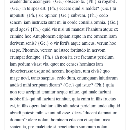
exedendum: accingere. {Ge.} obsecro te. {Ph.} si rogabit . .
{Ge.} in te spes est. {Ph.} eccere quid si reddet? {Ge.} tu
inpulisti. {Ph.} sic opinor. {Ge.} subveni. {Ph.} cedo
senem: iam instructa sunt mi in corde consilia omnia. {Ge.}
quid ages? {Ph.} quid vis nisi uti maneat Phanium atque ex
crimine hoc Antiphonem eripiam atque in me omnem iram
derivem senis? {Ge.} o vir forti's atque amicus. verum hoc
saepe, Phormio, vereor, ne istaec fortitudo in nervom
erumpat denique. {Ph.} ah non ita est: factumst periclum,
iam pedum visast via. quot me censes homines iam
deverberasse usque ad necem, hospites, tum civis? quo
mage novi, tanto saepius. cedo dum, enumquam iniuriarum
audisti mihi scriptam dicam? {Ge.} qui istuc? {Ph.} quia
non rete accipitri tennitur neque miluo, qui male faciunt
nobis: illis qui nil faciunt tennitur, quia enim in illis fructus
est, in illis opera luditur. aliis aliundest periclum unde aliquid
abradi potest: mihi sciunt nil esse. dices "ducent damnatum
domum": alere nolunt hominem edacem et sapiunt mea
sententia, pro maleficio si beneficium summum nolunt