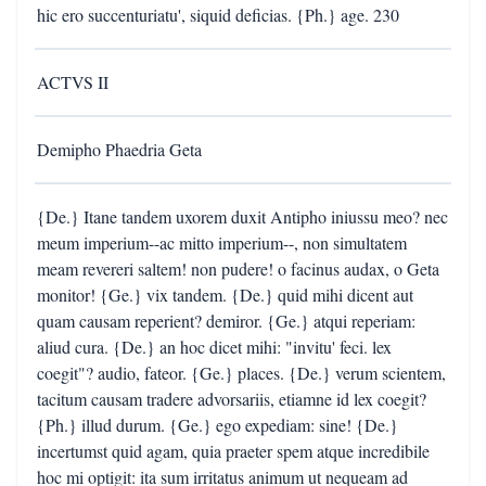
hic ero succenturiatu', siquid deficias. {Ph.} age. 230
ACTVS II
Demipho Phaedria Geta
{De.} Itane tandem uxorem duxit Antipho iniussu meo? nec
meum imperium--ac mitto imperium--, non simultatem
meam revereri saltem! non pudere! o facinus audax, o Geta
monitor! {Ge.} vix tandem. {De.} quid mihi dicent aut
quam causam reperient? demiror. {Ge.} atqui reperiam:
aliud cura. {De.} an hoc dicet mihi: "invitu' feci. lex
coegit"? audio, fateor. {Ge.} places. {De.} verum scientem,
tacitum causam tradere advorsariis, etiamne id lex coegit?
{Ph.} illud durum. {Ge.} ego expediam: sine! {De.}
incertumst quid agam, quia praeter spem atque incredibile
hoc mi optigit: ita sum irritatus animum ut nequeam ad