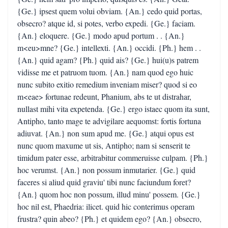
{Ge.} ipsest quem volui obviam. {An.} cedo quid portas,
obsecro? atque id, si potes, verbo expedi. {Ge.} faciam.
{An.} eloquere. {Ge.} modo apud portum . . {An.}
m<eu>mne? {Ge.} intellexti. {An.} occidi. {Ph.} hem . .
{An.} quid agam? {Ph.} quid ais? {Ge.} hui(u)s patrem
vidisse me et patruom tuom. {An.} nam quod ego huic
nunc subito exitio remedium inveniam miser? quod si eo
m<eae> fortunae redeunt, Phanium, abs te ut distrahar,
nullast mihi vita expetenda. {Ge.} ergo istaec quom ita sunt,
Antipho, tanto mage te advigilare aequomst: fortis fortuna
adiuvat. {An.} non sum apud me. {Ge.} atqui opus est
nunc quom maxume ut sis, Antipho; nam si senserit te
timidum pater esse, arbitrabitur commeruisse culpam. {Ph.}
hoc verumst. {An.} non possum inmutarier. {Ge.} quid
faceres si aliud quid graviu' tibi nunc faciundum foret?
{An.} quom hoc non possum, illud minu' possem. {Ge.}
hoc nil est, Phaedria: ilicet. quid hic conterimus operam
frustra? quin abeo? {Ph.} et quidem ego? {An.} obsecro,