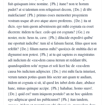
fuit quisquam istoc nomine. {Ph.} itane? non te horum
pudet? at si talentum rem reliquisset decem, {De.} di tibi
malefaciant! {Ph.} primus esses memoriter progeniem
vostram usque ab avo atque atavo proferens. {De.} ita ut
dicis. ego tum quom advenissem qui mihi cognata ea esset
dicerem: itidem tu face. cedo qui est cognata? {Ge.} eu
noster, recte. heus tu, cave. {Ph.} dilucide expedivi quibu'
me oportuit iudicibu': tum id si falsum fuerat, filius quor non
refellit? {De.} filium narras mihi? quoi(u)s de stultitia dici ut
dignumst non potest. {Ph.} at tu qui sapiens es magistratus
adi iudicium de <ea>dem causa iterum ut reddant tibi,
quandoquidem solu' regnas et soli licet hic de <ea>dem
causa bis iudicium adipiscier. {De.} etsi mihi facta iniuriast,
verum tamen potius quam litis secter aut quam te audiam,
itidem ut cognata si sit, id quod lex iubet dotis dare, abduce
hanc, minas quinque accipe. {Ph.} hahahae, homo suavi'.
{De.} quid est? num iniquom postulo? an ne hoc quidem
ego adipiscar quod ius publicumst? {Ph.} itan tandem,
quaeso, itidem ut meretricem ubi abusu' sis, mercedem dare