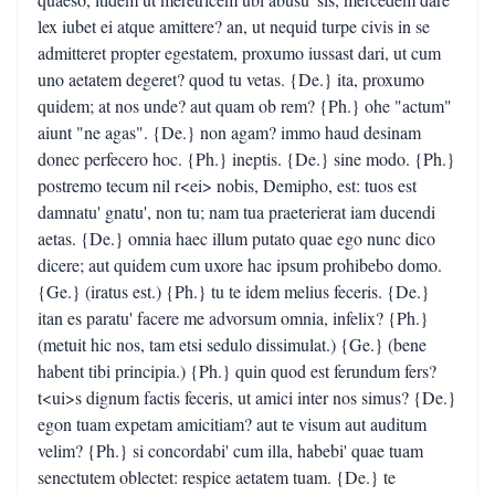
lex iubet ei atque amittere? an, ut nequid turpe civis in se
admitteret propter egestatem, proxumo iussast dari, ut cum
uno aetatem degeret? quod tu vetas. {De.} ita, proxumo
quidem; at nos unde? aut quam ob rem? {Ph.} ohe "actum"
aiunt "ne agas". {De.} non agam? immo haud desinam
donec perfecero hoc. {Ph.} ineptis. {De.} sine modo. {Ph.}
postremo tecum nil r<ei> nobis, Demipho, est: tuos est
damnatu' gnatu', non tu; nam tua praeterierat iam ducendi
aetas. {De.} omnia haec illum putato quae ego nunc dico
dicere; aut quidem cum uxore hac ipsum prohibebo domo.
{Ge.} (iratus est.) {Ph.} tu te idem melius feceris. {De.}
itan es paratu' facere me advorsum omnia, infelix? {Ph.}
(metuit hic nos, tam etsi sedulo dissimulat.) {Ge.} (bene
habent tibi principia.) {Ph.} quin quod est ferundum fers?
t<ui>s dignum factis feceris, ut amici inter nos simus? {De.}
egon tuam expetam amicitiam? aut te visum aut auditum
velim? {Ph.} si concordabi' cum illa, habebi' quae tuam
senectutem oblectet: respice aetatem tuam. {De.} te