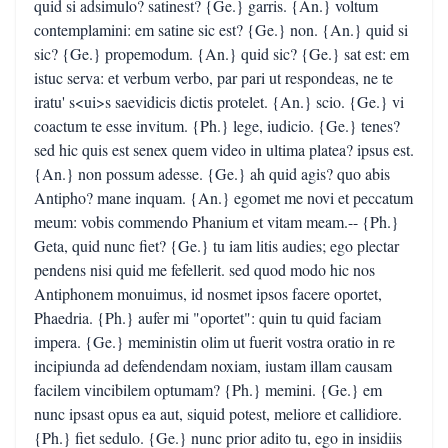
quid si adsimulo? satinest? {Ge.} garris. {An.} voltum
contemplamini: em satine sic est? {Ge.} non. {An.} quid si
sic? {Ge.} propemodum. {An.} quid sic? {Ge.} sat est: em
istuc serva: et verbum verbo, par pari ut respondeas, ne te
iratu' s<ui>s saevidicis dictis protelet. {An.} scio. {Ge.} vi
coactum te esse invitum. {Ph.} lege, iudicio. {Ge.} tenes?
sed hic quis est senex quem video in ultima platea? ipsus est.
{An.} non possum adesse. {Ge.} ah quid agis? quo abis
Antipho? mane inquam. {An.} egomet me novi et peccatum
meum: vobis commendo Phanium et vitam meam.-- {Ph.}
Geta, quid nunc fiet? {Ge.} tu iam litis audies; ego plectar
pendens nisi quid me fefellerit. sed quod modo hic nos
Antiphonem monuimus, id nosmet ipsos facere oportet,
Phaedria. {Ph.} aufer mi "oportet": quin tu quid faciam
impera. {Ge.} meministin olim ut fuerit vostra oratio in re
incipiunda ad defendendam noxiam, iustam illam causam
facilem vincibilem optumam? {Ph.} memini. {Ge.} em
nunc ipsast opus ea aut, siquid potest, meliore et callidiore.
{Ph.} fiet sedulo. {Ge.} nunc prior adito tu, ego in insidiis