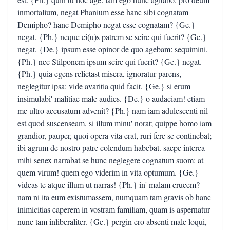
inmortalium, negat Phanium esse hanc sibi cognatam
Demipho? hanc Demipho negat esse cognatam? {Ge.}
negat. {Ph.} neque ei(u)s patrem se scire qui fuerit? {Ge.}
negat. {De.} ipsum esse opinor de quo agebam: sequimini.
{Ph.} nec Stilponem ipsum scire qui fuerit? {Ge.} negat.
{Ph.} quia egens relictast misera, ignoratur parens,
neglegitur ipsa: vide avaritia quid facit. {Ge.} si erum
insimulabi' malitiae male audies. {De.} o audaciam! etiam
me ultro accusatum advenit? {Ph.} nam iam adulescenti nil
est quod suscenseam, si illum minu' norat; quippe homo iam
grandior, pauper, quoi opera vita erat, ruri fere se continebat;
ibi agrum de nostro patre colendum habebat. saepe interea
mihi senex narrabat se hunc neglegere cognatum suom: at
quem virum! quem ego viderim in vita optumum. {Ge.}
videas te atque illum ut narras! {Ph.} in' malam crucem?
nam ni ita eum existumassem, numquam tam gravis ob hanc
inimicitias caperem in vostram familiam, quam is aspernatur
nunc tam inliberaliter. {Ge.} pergin ero absenti male loqui,