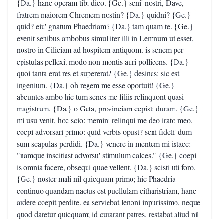
{Da.} hanc operam tibi dico. {Ge.} seni' nostri, Dave,
fratrem maiorem Chremem nostin? {Da.} quidni? {Ge.}
quid? eiu' gnatum Phaedriam? {Da.} tam quam te. {Ge.}
evenit senibus ambobus simul iter illi in Lemnum ut esset,
nostro in Ciliciam ad hospitem antiquom. is senem per
epistulas pellexit modo non montis auri pollicens. {Da.}
quoi tanta erat res et supererat? {Ge.} desinas: sic est
ingenium. {Da.} oh regem me esse oportuit! {Ge.}
abeuntes ambo hic tum senes me filiis relinquont quasi
magistrum. {Da.} o Geta, provinciam cepisti duram. {Ge.}
mi usu venit, hoc scio: memini relinqui me deo irato meo.
coepi advorsari primo: quid verbis opust? seni fideli' dum
sum scapulas perdidi. {Da.} venere in mentem mi istaec:
"namque inscitiast advorsu' stimulum calces." {Ge.} coepi
is omnia facere, obsequi quae vellent. {Da.} scisti uti foro.
{Ge.} noster mali nil quicquam primo; hic Phaedria
continuo quandam nactus est puellulam citharistriam, hanc
ardere coepit perdite. ea serviebat lenoni inpurissimo, neque
quod daretur quicquam; id curarant patres. restabat aliud nil