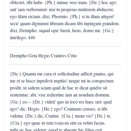
oblectet, tibi habe. {Ph.} minue vero iram. {De.} hoc age:
sati' iam verborumst: nisi tu properas mulierem abducere,
ego illam eiciam. dixi, Phormio. {Ph.} si tu illam attigeri'
secu' quam dignumst liberam dicam tibi inpingam grandem.
dixi, Demipho. siquid opu' fuerit, heus, domo me. {Ge.}
intellego. 440
Demipho Geta Hegio Cratinvs Crito
{De.} Quanta me cura et sollicitudine adficit gnatus, qui
me et se hisce inpedivit nuptiis! neque mi in conspectum
prodit, ut saltem sciam quid de hac re dicat quidve sit
sententiae. abi, vise redieritne iam an nondum domum.
{Ge.} eo.-- {De.} videti' quo in loco res haec siet: quid
ago? dic, Hegio. {He.} ego? Cratinum censeo, si tibi
videtur. {De.} dic, Cratine. {Cra.} mene vis? {De.} te.
{Cra.} ego quae in rem t<ua>m sint ea velim facias.
mihi sic hoc videtur: quod te absente hic filius egit,