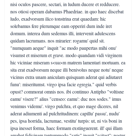
nisi oculos pascere, sectari, in ludum ducere et redducere.
nos otiosi operam dabamus Phaedriae. in quo haec discebat
ludo, exadvorsum ilico tonstrina erat quaedam: hic
solebamus fere plerumque eam opperiri dum inde iret
domum. interea dum sedemus illi, intervenit adulescens
quidam lacrumans. nos mirarier: rogamu' quid sit.
"numquam aeque" inquit "ac modo paupertas mihi onu'
visumst et miserum et grave. modo quandam vidi virginem
hic viciniae miseram s<ua>m matrem lamentari mortuam. ea
sita erat exadvorsum neque illi benivolus neque notu' neque
vicinus extra unam aniculam quisquam aderat qui adiutaret
funu': miseritumst. virgo ipsa facie egregia." quid verbis
opust? commorat omnis nos. ibi continuo Antipho "voltisne
eamu' visere?" alius "censeo: eamu': duc nos sodes." imus
venimus videmu'. virgo pulchra, et quo mage diceres, nil
aderat adiumenti ad pulchritudinem: capillu' passu', nudu'
pes, ipsa horrida, lacrumae, vestitu' turpis: ut, ni vis boni in
ipsa inesset forma, haec formam exstinguerent. ill' qui illam
amabat fidicinam tantummodo "satis" inquit "scitast"; noster