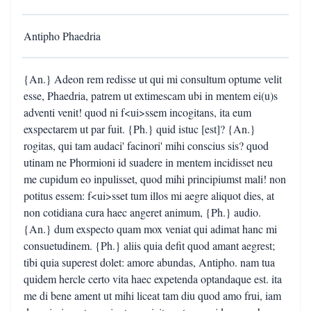
Antipho Phaedria
{An.} Adeon rem redisse ut qui mi consultum optume velit
esse, Phaedria, patrem ut extimescam ubi in mentem ei(u)s
adventi venit! quod ni f<ui>ssem incogitans, ita eum
exspectarem ut par fuit. {Ph.} quid istuc [est]? {An.}
rogitas, qui tam audaci' facinori' mihi conscius sis? quod
utinam ne Phormioni id suadere in mentem incidisset neu
me cupidum eo inpulisset, quod mihi principiumst mali! non
potitus essem: f<ui>sset tum illos mi aegre aliquot dies, at
non cotidiana cura haec angeret animum, {Ph.} audio.
{An.} dum exspecto quam mox veniat qui adimat hanc mi
consuetudinem. {Ph.} aliis quia defit quod amant aegrest;
tibi quia superest dolet: amore abundas, Antipho. nam tua
quidem hercle certo vita haec expetenda optandaque est. ita
me di bene ament ut mihi liceat tam diu quod amo frui, iam