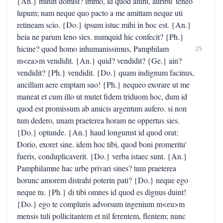
{An.} mihin domist? immo, id quod aiunt, auribu' teneo
lupum; nam neque quo pacto a me amittam neque uti
retineam scio. {Do.} ipsum istuc mihi in hoc est. {An.}
heia ne parum leno sies. numquid hic confecit? {Ph.}
hicine? quod homo inhumanissimus, Pamphilam
25
m<ea>m vendidit. {An.} quid? vendidit? {Ge.} ain?
vendidit? {Ph.} vendidit. {Do.} quam indignum facinus,
ancillam aere emptam suo! {Ph.} nequeo exorare ut me
maneat et cum illo ut mutet fidem triduom hoc, dum id
quod est promissum ab amicis argentum aufero. si non
tum dedero, unam praeterea horam ne oppertus sies.
{Do.} optunde. {An.} haud longumst id quod orat:
Dorio, exoret sine. idem hoc tibi, quod boni promeritu'
fueris, conduplicaverit. {Do.} verba istaec sunt. {An.}
Pamphilamne hac urbe privari sines? tum praeterea
horunc amorem distrahi poterin pati? {Do.} neque ego
neque tu. {Ph.} di tibi omnes id quod es dignus duint!
{Do.} ego te compluris advorsum ingenium m<eu>m
mensis tuli pollicitantem et nil ferentem, flentem; nunc