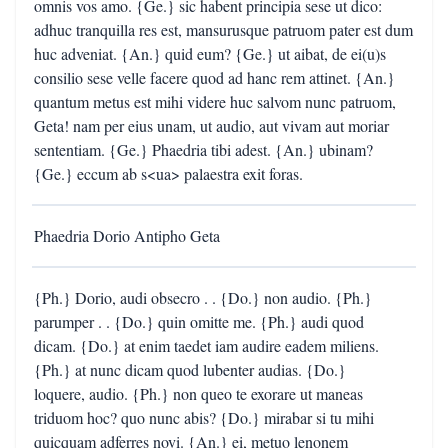
omnis vos amo. {Ge.} sic habent principia sese ut dico:
adhuc tranquilla res est, mansurusque patruom pater est dum
huc adveniat. {An.} quid eum? {Ge.} ut aibat, de ei(u)s
consilio sese velle facere quod ad hanc rem attinet. {An.}
quantum metus est mihi videre huc salvom nunc patruom,
Geta! nam per eius unam, ut audio, aut vivam aut moriar
sententiam. {Ge.} Phaedria tibi adest. {An.} ubinam?
{Ge.} eccum ab s<ua> palaestra exit foras.
Phaedria Dorio Antipho Geta
{Ph.} Dorio, audi obsecro . . {Do.} non audio. {Ph.}
parumper . . {Do.} quin omitte me. {Ph.} audi quod
dicam. {Do.} at enim taedet iam audire eadem miliens.
{Ph.} at nunc dicam quod lubenter audias. {Do.}
loquere, audio. {Ph.} non queo te exorare ut maneas
triduom hoc? quo nunc abis? {Do.} mirabar si tu mihi
quicquam adferres novi. {An.} ei, metuo lenonem