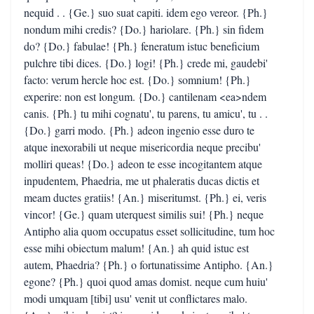
nequid . . {Ge.} suo suat capiti. idem ego vereor. {Ph.}
nondum mihi credis? {Do.} hariolare. {Ph.} sin fidem
do? {Do.} fabulae! {Ph.} feneratum istuc beneficium
pulchre tibi dices. {Do.} logi! {Ph.} crede mi, gaudebi'
facto: verum hercle hoc est. {Do.} somnium! {Ph.}
experire: non est longum. {Do.} cantilenam <ea>ndem
canis. {Ph.} tu mihi cognatu', tu parens, tu amicu', tu . .
{Do.} garri modo. {Ph.} adeon ingenio esse duro te
atque inexorabili ut neque misericordia neque precibu'
molliri queas! {Do.} adeon te esse incogitantem atque
inpudentem, Phaedria, me ut phaleratis ducas dictis et
meam ductes gratiis! {An.} miseritumst. {Ph.} ei, veris
vincor! {Ge.} quam uterquest similis sui! {Ph.} neque
Antipho alia quom occupatus esset sollicitudine, tum hoc
esse mihi obiectum malum! {An.} ah quid istuc est
autem, Phaedria? {Ph.} o fortunatissime Antipho. {An.}
egone? {Ph.} quoi quod amas domist. neque cum huiu'
modi umquam [tibi] usu' venit ut conflictares malo.