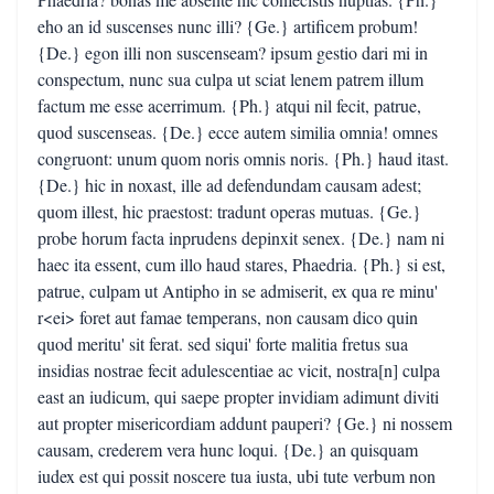
eho an id suscenses nunc illi? {Ge.} artificem probum!
{De.} egon illi non suscenseam? ipsum gestio dari mi in
conspectum, nunc sua culpa ut sciat lenem patrem illum
factum me esse acerrimum. {Ph.} atqui nil fecit, patrue,
quod suscenseas. {De.} ecce autem similia omnia! omnes
congruont: unum quom noris omnis noris. {Ph.} haud itast.
{De.} hic in noxast, ille ad defendundam causam adest;
quom illest, hic praestost: tradunt operas mutuas. {Ge.}
probe horum facta inprudens depinxit senex. {De.} nam ni
haec ita essent, cum illo haud stares, Phaedria. {Ph.} si est,
patrue, culpam ut Antipho in se admiserit, ex qua re minu'
r<ei> foret aut famae temperans, non causam dico quin
quod meritu' sit ferat. sed siqui' forte malitia fretus sua
insidias nostrae fecit adulescentiae ac vicit, nostra[n] culpa
east an iudicum, qui saepe propter invidiam adimunt diviti
aut propter misericordiam addunt pauperi? {Ge.} ni nossem
causam, crederem vera hunc loqui. {De.} an quisquam
iudex est qui possit noscere tua iusta, ubi tute verbum non