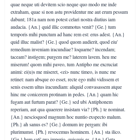
quae neque uti devitem scio neque quo modo me inde
extraham, quae si non astu providentur me aut erum pessum
dabunt; 181a nam non potest celari nostra diutius iam
audacia. {An.} quid illic commotus venit? {Ge.} tum
temporis mihi punctum ad hanc rem est: erus adest. {An.}
quid illuc malist? {Ge.} quod quom audierit, quod eiu'
remedium inveniam iracundiae? loquarne? incendam;
taceam? instigem; purgem me? laterem lavem. heu me
miserum! quom mihi paveo, tum Antipho me excruciat
animi: ei(u)s me miseret, <ei> nunc timeo, is nunc me
retinet: nam absque eo esset, recte ego mihi vidissem et
senis essem ultus iracundiam: aliquid convasassem atque
hinc me conicerem protinam in pedes. {An.} quam hic
fugam aut furtum parat? {Ge.} sed ubi Antiphonem
reperiam, aut qua quaerere insistam via? {Ph.} te nominat.
{An.} nescioquod magnum hoc nuntio exspecto malum.
{Ph.} ah sanus es? {Ge.} domum ire pergam: ibi
plurimumst. {Ph.} revocemus hominem. {An.} sta ilico.
{Ge.} hem sati' pro imperio, quisquis es. {An.} Geta.