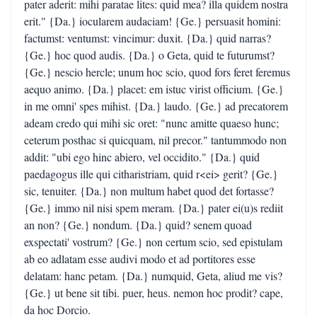
pater aderit: mihi paratae lites: quid mea? illa quidem nostra
erit." {Da.} iocularem audaciam! {Ge.} persuasit homini:
factumst: ventumst: vincimur: duxit. {Da.} quid narras?
{Ge.} hoc quod audis. {Da.} o Geta, quid te futurumst?
{Ge.} nescio hercle; unum hoc scio, quod fors feret feremus
aequo animo. {Da.} placet: em istuc virist officium. {Ge.}
in me omni' spes mihist. {Da.} laudo. {Ge.} ad precatorem
adeam credo qui mihi sic oret: "nunc amitte quaeso hunc;
ceterum posthac si quicquam, nil precor." tantummodo non
addit: "ubi ego hinc abiero, vel occidito." {Da.} quid
paedagogus ille qui citharistriam, quid r<ei> gerit? {Ge.}
sic, tenuiter. {Da.} non multum habet quod det fortasse?
{Ge.} immo nil nisi spem meram. {Da.} pater ei(u)s rediit
an non? {Ge.} nondum. {Da.} quid? senem quoad
exspectati' vostrum? {Ge.} non certum scio, sed epistulam
ab eo adlatam esse audivi modo et ad portitores esse
delatam: hanc petam. {Da.} numquid, Geta, aliud me vis?
{Ge.} ut bene sit tibi. puer, heus. nemon hoc prodit? cape,
da hoc Dorcio.