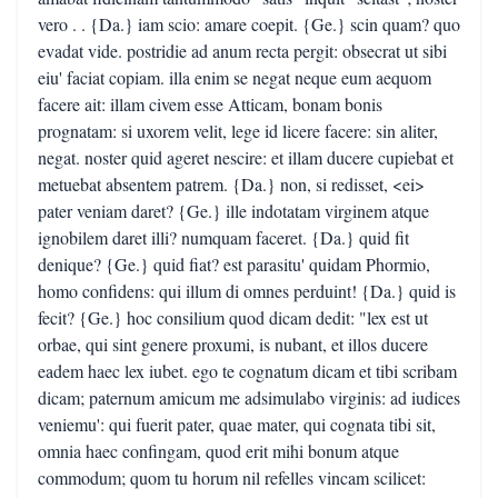
vero . . {Da.} iam scio: amare coepit. {Ge.} scin quam? quo
evadat vide. postridie ad anum recta pergit: obsecrat ut sibi
eiu' faciat copiam. illa enim se negat neque eum aequom
facere ait: illam civem esse Atticam, bonam bonis
prognatam: si uxorem velit, lege id licere facere: sin aliter,
negat. noster quid ageret nescire: et illam ducere cupiebat et
metuebat absentem patrem. {Da.} non, si redisset, <ei>
pater veniam daret? {Ge.} ille indotatam virginem atque
ignobilem daret illi? numquam faceret. {Da.} quid fit
denique? {Ge.} quid fiat? est parasitu' quidam Phormio,
homo confidens: qui illum di omnes perduint! {Da.} quid is
fecit? {Ge.} hoc consilium quod dicam dedit: "lex est ut
orbae, qui sint genere proxumi, is nubant, et illos ducere
eadem haec lex iubet. ego te cognatum dicam et tibi scribam
dicam; paternum amicum me adsimulabo virginis: ad iudices
veniemu': qui fuerit pater, quae mater, qui cognata tibi sit,
omnia haec confingam, quod erit mihi bonum atque
commodum; quom tu horum nil refelles vincam scilicet: