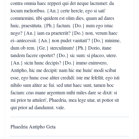
contra omnia haec repperi qui det neque lacrumet: da
locum melioribus. {An.} certe hercle, ego si sati'
commemini, tibi quidem est olim dies, quam ad dares
huic, praestituta. {Ph.} factum. {Do.} num ego istuc
nego? {An.} iam ea praeteriit? {Do.} non, verum haec
ei--antecessit. {An.} non pudet vanitati'? {Do.} minime,
dum ob rem. {Ge.} sterculinum! {Ph.} Dorio, itane
tandem facere oportet? {Do.} sic sum: si placeo, utere.
{An.} sicin hunc decipis? {Do.} immo enimvero,
Antipho, hic me decipit: nam hic me huiu' modi scibat
esse, ego hunc esse aliter credidi: iste me fefellit, ego isti
nihilo sum aliter ac fui. sed utut haec sunt, tamen hoc
faciam: cras mane argentum mihi miles dare se dixit: si
mi prior tu attuleri', Phaedria, mea lege utar, ut potior sit
qui prior ad dandumst. vale.
Phaedria Antipho Geta