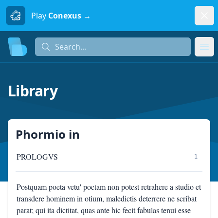
Dism
Play
Conexus →
Search...
Search...
Ope
Library
Phormio
in
PROLOGVS
1
Postquam poeta vetu' poetam non potest retrahere a studio et
transdere hominem in otium, maledictis deterrere ne scribat
parat; qui ita dictitat, quas ante hic fecit fabulas tenui esse