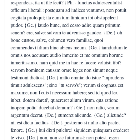
respondeas, ita ut ille fecit? {Ph.} functus adulescentulist
officium liberali': postquam ad iudices ventumst, non potuit
cogitata proloqui; ita eum tum timidum ibi obstupefecit
pudor. {Ge.} laudo hunc, sed cesso adire quam primum
senem? ere, salve: salvom te advenisse gaudeo. {De.} oh
bone custos, salve, columen vero familiae, quoi
commendavi filium hinc abiens meum. {Ge.} iamdudum te
omnis nos accusare audio inmerito et me omnium horunc
inmeritissimo. nam quid me in hac re facere voluisti tibi?
servom hominem causam orare leges non sinunt neque
testimoni dictiost. {De.} mitto omnia; do istuc "inprudens
timuit adulescens"; sino "tu servo's"; verum si cognata est
maxume, non f<ui>t necessum habere; sed id quod lex
iubet, dotem dareti', quaereret alium virum. qua ratione
inopem potiu' ducebat domum? {Ge.} non ratio, verum
argentum deerat. {De.} sumeret alicunde. {Ge.} alicunde?
nil est dictu facilius. {De.} postremo si nullo alio pacto,
fenore. {Ge.} hui dixti pulchre! siquidem quisquam crederet
te vivo. {De.} non, non sic futurumst: non potest. egon