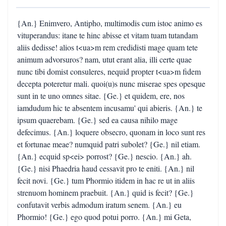
{An.} Enimvero, Antipho, multimodis cum istoc animo es
vituperandus: itane te hinc abisse et vitam tuam tutandam
aliis dedisse! alios t<ua>m rem credidisti mage quam tete
animum advorsuros? nam, utut erant alia, illi certe quae
nunc tibi domist consuleres, nequid propter t<ua>m fidem
decepta poteretur mali. quoi(u)s nunc miserae spes opesque
sunt in te uno omnes sitae. {Ge.} et quidem, ere, nos
iamdudum hic te absentem incusamu' qui abieris. {An.} te
ipsum quaerebam. {Ge.} sed ea causa nihilo mage
defecimus. {An.} loquere obsecro, quonam in loco sunt res
et fortunae meae? numquid patri subolet? {Ge.} nil etiam.
{An.} ecquid sp<ei> porrost? {Ge.} nescio. {An.} ah.
{Ge.} nisi Phaedria haud cessavit pro te eniti. {An.} nil
fecit novi. {Ge.} tum Phormio itidem in hac re ut in aliis
strenuom hominem praebuit. {An.} quid is fecit? {Ge.}
confutavit verbis admodum iratum senem. {An.} eu
Phormio! {Ge.} ego quod potui porro. {An.} mi Geta,