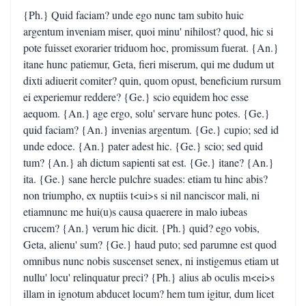
{Ph.} Quid faciam? unde ego nunc tam subito huic
argentum inveniam miser, quoi minu' nihilost? quod, hic si
pote fuisset exorarier triduom hoc, promissum fuerat. {An.}
itane hunc patiemur, Geta, fieri miserum, qui me dudum ut
dixti adiuerit comiter? quin, quom opust, beneficium rursum
ei experiemur reddere? {Ge.} scio equidem hoc esse
aequom. {An.} age ergo, solu' servare hunc potes. {Ge.}
quid faciam? {An.} invenias argentum. {Ge.} cupio; sed id
unde edoce. {An.} pater adest hic. {Ge.} scio; sed quid
tum? {An.} ah dictum sapienti sat est. {Ge.} itane? {An.}
ita. {Ge.} sane hercle pulchre suades: etiam tu hinc abis?
non triumpho, ex nuptiis t<ui>s si nil nanciscor mali, ni
etiamnunc me hui(u)s causa quaerere in malo iubeas
crucem? {An.} verum hic dicit. {Ph.} quid? ego vobis,
Geta, alienu' sum? {Ge.} haud puto; sed parumne est quod
omnibus nunc nobis suscenset senex, ni instigemus etiam ut
nullu' locu' relinquatur preci? {Ph.} alius ab oculis m<ei>s
illam in ignotum abducet locum? hem tum igitur, dum licet