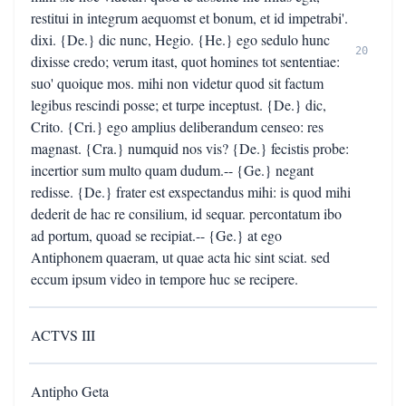
restitui in integrum aequomst et bonum, et id impetrabi'.
dixi. {De.} dic nunc, Hegio. {He.} ego sedulo hunc
20
dixisse credo; verum itast, quot homines tot sententiae:
suo' quoique mos. mihi non videtur quod sit factum
legibus rescindi posse; et turpe inceptust. {De.} dic,
Crito. {Cri.} ego amplius deliberandum censeo: res
magnast. {Cra.} numquid nos vis? {De.} fecistis probe:
incertior sum multo quam dudum.-- {Ge.} negant
redisse. {De.} frater est exspectandus mihi: is quod mihi
dederit de hac re consilium, id sequar. percontatum ibo
ad portum, quoad se recipiat.-- {Ge.} at ego
Antiphonem quaeram, ut quae acta hic sint sciat. sed
eccum ipsum video in tempore huc se recipere.
ACTVS III
Antipho Geta