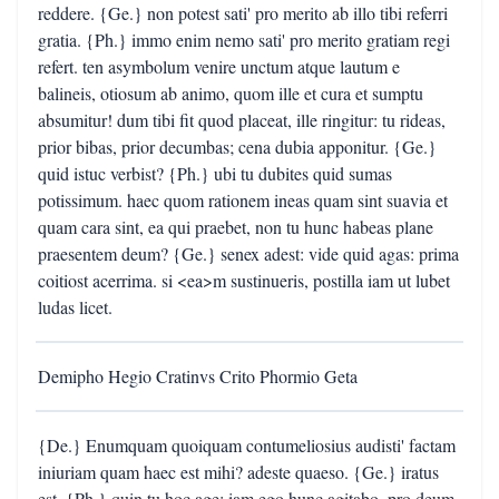
reddere. {Ge.} non potest sati' pro merito ab illo tibi referri
gratia. {Ph.} immo enim nemo sati' pro merito gratiam regi
refert. ten asymbolum venire unctum atque lautum e
balineis, otiosum ab animo, quom ille et cura et sumptu
absumitur! dum tibi fit quod placeat, ille ringitur: tu rideas,
prior bibas, prior decumbas; cena dubia apponitur. {Ge.}
quid istuc verbist? {Ph.} ubi tu dubites quid sumas
potissimum. haec quom rationem ineas quam sint suavia et
quam cara sint, ea qui praebet, non tu hunc habeas plane
praesentem deum? {Ge.} senex adest: vide quid agas: prima
coitiost acerrima. si <ea>m sustinueris, postilla iam ut lubet
ludas licet.
Demipho Hegio Cratinvs Crito Phormio Geta
{De.} Enumquam quoiquam contumeliosius audisti' factam
iniuriam quam haec est mihi? adeste quaeso. {Ge.} iratus
est. {Ph.} quin tu hoc age: iam ego hunc agitabo. pro deum