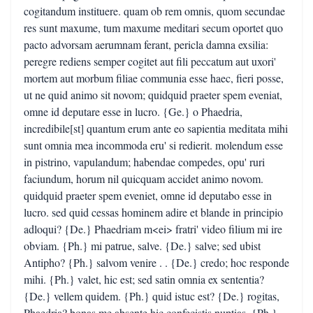
cogitandum instituere. quam ob rem omnis, quom secundae
res sunt maxume, tum maxume meditari secum oportet quo
pacto advorsam aerumnam ferant, pericla damna exsilia:
peregre rediens semper cogitet aut fili peccatum aut uxori'
mortem aut morbum filiae communia esse haec, fieri posse,
ut ne quid animo sit novom; quidquid praeter spem eveniat,
omne id deputare esse in lucro. {Ge.} o Phaedria,
incredibile[st] quantum erum ante eo sapientia meditata mihi
sunt omnia mea incommoda eru' si redierit. molendum esse
in pistrino, vapulandum; habendae compedes, opu' ruri
faciundum, horum nil quicquam accidet animo novom.
quidquid praeter spem eveniet, omne id deputabo esse in
lucro. sed quid cessas hominem adire et blande in principio
adloqui? {De.} Phaedriam m<ei> fratri' video filium mi ire
obviam. {Ph.} mi patrue, salve. {De.} salve; sed ubist
Antipho? {Ph.} salvom venire . . {De.} credo; hoc responde
mihi. {Ph.} valet, hic est; sed satin omnia ex sententia?
{De.} vellem quidem. {Ph.} quid istuc est? {De.} rogitas,
Phaedria? bonas me absente hic confecistis nuptias. {Ph.}