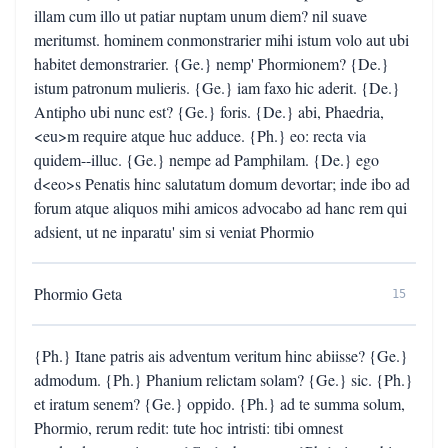
illam cum illo ut patiar nuptam unum diem? nil suave
meritumst. hominem conmonstrarier mihi istum volo aut ubi
habitet demonstrarier. {Ge.} nemp' Phormionem? {De.}
istum patronum mulieris. {Ge.} iam faxo hic aderit. {De.}
Antipho ubi nunc est? {Ge.} foris. {De.} abi, Phaedria,
<eu>m require atque huc adduce. {Ph.} eo: recta via
quidem--illuc. {Ge.} nempe ad Pamphilam. {De.} ego
d<eo>s Penatis hinc salutatum domum devortar; inde ibo ad
forum atque aliquos mihi amicos advocabo ad hanc rem qui
adsient, ut ne inparatu' sim si veniat Phormio
Phormio Geta
15
{Ph.} Itane patris ais adventum veritum hinc abiisse? {Ge.}
admodum. {Ph.} Phanium relictam solam? {Ge.} sic. {Ph.}
et iratum senem? {Ge.} oppido. {Ph.} ad te summa solum,
Phormio, rerum redit: tute hoc intristi: tibi omnest