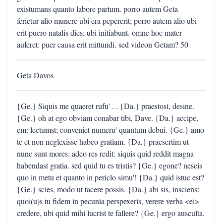
existumans quanto labore partum. porro autem Geta
ferietur alio munere ubi era pepererit; porro autem alio ubi
erit puero natalis dies; ubi initiabunt. omne hoc mater
auferet: puer causa erit mittundi. sed videon Getam? 50
Geta Davos
{Ge.} Siquis me quaeret rufu' . . {Da.} praestost, desine.
{Ge.} oh at ego obviam conabar tibi, Dave. {Da.} accipe,
em: lectumst; conveniet numeru' quantum debui. {Ge.} amo
te et non neglexisse habeo gratiam. {Da.} praesertim ut
nunc sunt mores: adeo res redit: siquis quid reddit magna
habendast gratia. sed quid tu es tristis? {Ge.} egone? nescis
quo in metu et quanto in periclo simu'! {Da.} quid istuc est?
{Ge.} scies, modo ut tacere possis. {Da.} abi sis, insciens:
quoi(u)s tu fidem in pecunia perspexeris, verere verba <ei>
credere, ubi quid mihi lucrist te fallere? {Ge.} ergo ausculta.