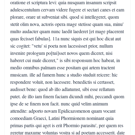
oratione et scriptura levi: quia nusquam insanum scripsit
adulescentulum cervam videre fugere et sectari canes et eam
plorare, orare ut subveniat sibi. quod si intellegeret, quom
stetit olim nova, actoris opera mage stetisse quam sua, minu'
multo audacter quam nunc laedit laederet [et mage placerent
quas fecisset fabulas]. 11a nunc siquis est qui hoc dicat aut
sic cogitet: "vetu' si poeta non lacessisset prior, nullum
invenire prologum po[tui]sset novos quem diceret, nisi
haberet cui male diceret," is sibi responsum hoc habeat, in
medio omnibus palmam esse positam qui artem tractent
musicam. ille ad famem hunc a studio studuit reicere: hic
respondere voluit, non lacessere. benedictis si certasset,
audisset bene: quod ab illo adlatumst, sibi esse rellatum
putet. de illo iam finem faciam dicundi mihi, peccandi quom
ipse de se finem non facit. nunc quid velim animum
attendite: adporto novam Epidicazomenon quam vocant
comoediam Graeci, Latini Phormionem nominant quia
primas partis qui aget is erit Phormio parasitu', per quem res
geretur maxume voluntas vostra si ad poetam accesserit. date