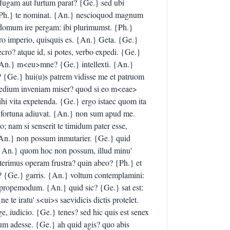
fugam aut furtum parat? {Ge.} sed ubi
 {Ph.} te nominat. {An.} nescioquod magnum
domum ire pergam: ibi plurimumst. {Ph.}
ro imperio, quisquis es. {An.} Geta. {Ge.}
cro? atque id, si potes, verbo expedi. {Ge.}
{An.} m<eu>mne? {Ge.} intellexti. {An.}
? {Ge.} hui(u)s patrem vidisse me et patruom
medium inveniam miser? quod si eo m<eae>
mihi vita expetenda. {Ge.} ergo istaec quom ita
is fortuna adiuvat. {An.} non sum apud me.
 nam si senserit te timidum pater esse,
{An.} non possum inmutarier. {Ge.} quid
t? {An.} quom hoc non possum, illud minu'
onterimus operam frustra? quin abeo? {Ph.} et
? {Ge.} garris. {An.} voltum contemplamini:
} propemodum. {An.} quid sic? {Ge.} sat est:
e te iratu' s<ui>s saevidicis dictis protelet.
e, iudicio. {Ge.} tenes? sed hic quis est senex
um adesse. {Ge.} ah quid agis? quo abis