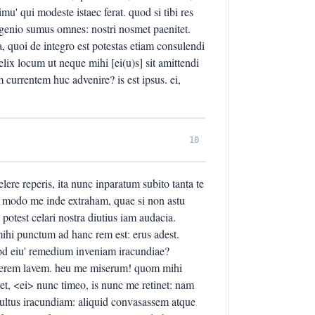
u' qui modeste istaec ferat. quod si tibi res
ingenio sumus omnes: nostri nosmet paenitet.
, quoi de integro est potestas etiam consulendi
elix locum ut neque mihi [ei(u)s] sit amittendi
 currentem huc advenire? is est ipsus. ei,
10
lere reperis, ita nunc inparatum subito tanta te
 modo me inde extraham, quae si non astu
test celari nostra diutius iam audacia.
ihi punctum ad hanc rem est: erus adest.
od eiu' remedium inveniam iracundiae?
terem lavem. heu me miserum! quom mihi
et, <ei> nunc timeo, is nunc me retinet: nam
 ultus iracundiam: aliquid convasassem atque