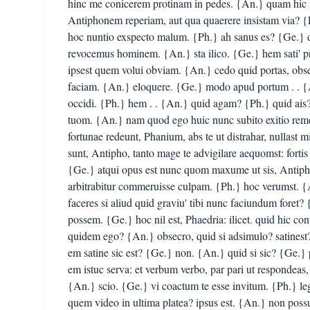
hinc me conicerem protinam in pedes. {An.} quam hic 
Antiphonem reperiam, aut qua quaerere insistam via?
hoc nuntio exspecto malum. {Ph.} ah sanus es? {Ge.} 
revocemus hominem. {An.} sta ilico. {Ge.} hem sati' p
ipsest quem volui obviam. {An.} cedo quid portas, obse
faciam. {An.} eloquere. {Ge.} modo apud portum . . 
occidi. {Ph.} hem . . {An.} quid agam? {Ph.} quid ais
tuom. {An.} nam quod ego huic nunc subito exitio re
fortunae redeunt, Phanium, abs te ut distrahar, nullast 
sunt, Antipho, tanto mage te advigilare aequomst: fort
{Ge.} atqui opus est nunc quom maxume ut sis, Antipho;
arbitrabitur commeruisse culpam. {Ph.} hoc verumst. 
faceres si aliud quid graviu' tibi nunc faciundum fore
possem. {Ge.} hoc nil est, Phaedria: ilicet. quid hic c
quidem ego? {An.} obsecro, quid si adsimulo? satinest
em satine sic est? {Ge.} non. {An.} quid si sic? {Ge.
em istuc serva: et verbum verbo, par pari ut respondeas, n
{An.} scio. {Ge.} vi coactum te esse invitum. {Ph.} leg
quem video in ultima platea? ipsus est. {An.} non poss