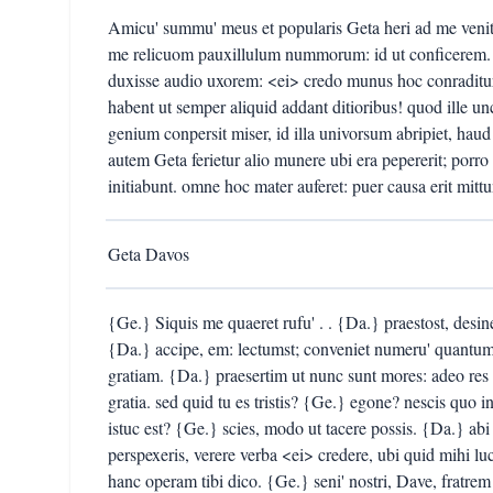
Amicu' summu' meus et popularis Geta heri ad me venit
me relicuom pauxillulum nummorum: id ut conficerem. co
duxisse audio uxorem: <ei> credo munus hoc conraditu
habent ut semper aliquid addant ditioribus! quod ille 
genium conpersit miser, id illa univorsum abripiet, hau
autem Geta ferietur alio munere ubi era pepererit; porro 
initiabunt. omne hoc mater auferet: puer causa erit mit
Geta Davos
{Ge.} Siquis me quaeret rufu' . . {Da.} praestost, desi
{Da.} accipe, em: lectumst; conveniet numeru' quantum
gratiam. {Da.} praesertim ut nunc sunt mores: adeo res 
gratia. sed quid tu es tristis? {Ge.} egone? nescis quo 
istuc est? {Ge.} scies, modo ut tacere possis. {Da.} abi 
perspexeris, verere verba <ei> credere, ubi quid mihi luc
hanc operam tibi dico. {Ge.} seni' nostri, Dave, frat