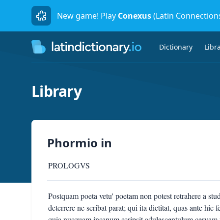
New game! Play
Conexus
(Latin Connection
Dictionary
Libr
Library
Phormio
in
PROLOGVS
Postquam poeta vetu' poetam non potest retrahere a stud
deterrere ne scribat parat; qui ita dictitat, quas ante hic f
quia nusquam insanum scripsit adulescentulum cervam vi