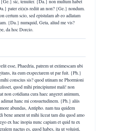
? {Ge.} sic, tenuiter. {Da.} non multum habet
a.} pater ei(u)s rediit an non? {Ge.} nondum.
n certum scio, sed epistulam ab eo adlatam
etam. {Da.} numquid, Geta, aliud me vis?
ape, da hoc Dorcio.
lit esse, Phaedria, patrem ut extimescam ubi
itans, ita eum exspectarem ut par fuit. {Ph.}
i' mihi conscius sis? quod utinam ne Phormioni
lisset, quod mihi principiumst mali! non
, at non cotidiana cura haec angeret animum,
adimat hanc mi consuetudinem. {Ph.} aliis
t: amore abundas, Antipho. nam tua quidem
 di bene ament ut mihi liceat tam diu quod amo
d ego ex hac inopia nunc capiam et quid tu ex
alem nactus es, quod habes, ita ut voluisti,