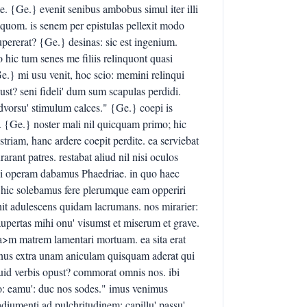
 {Ge.} evenit senibus ambobus simul iter illi
iquom. is senem per epistulas pellexit modo
supererat? {Ge.} desinas: sic est ingenium.
ic tum senes me filiis relinquont quasi
.} mi usu venit, hoc scio: memini relinqui
ust? seni fideli' dum sum scapulas perdidi.
dvorsu' stimulum calces." {Ge.} coepi is
o. {Ge.} noster mali nil quicquam primo; hic
triam, hanc ardere coepit perdite. ea serviebat
rant patres. restabat aliud nil nisi oculos
iosi operam dabamus Phaedriae. in quo haec
: hic solebamus fere plerumque eam opperiri
nit adulescens quidam lacrumans. nos mirarier:
pertas mihi onu' visumst et miserum et grave.
>m matrem lamentari mortuam. ea sita erat
inus extra unam aniculam quisquam aderat qui
 quid verbis opust? commorat omnis nos. ibi
o: eamu': duc nos sodes." imus venimus
adiumenti ad pulchritudinem: capillu' passu',