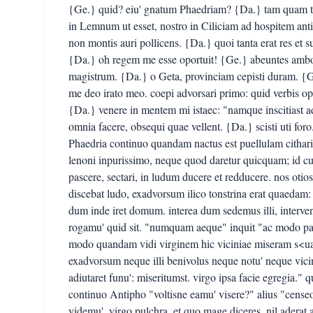
{Ge.} quid? eiu' gnatum Phaedriam? {Da.} tam quam te.
in Lemnum ut esset, nostro in Ciliciam ad hospitem ant
non montis auri pollicens. {Da.} quoi tanta erat res et 
{Da.} oh regem me esse oportuit! {Ge.} abeuntes ambo h
magistrum. {Da.} o Geta, provinciam cepisti duram. {Ge
me deo irato meo. coepi advorsari primo: quid verbis op
{Da.} venere in mentem mi istaec: "namque inscitiast a
omnia facere, obsequi quae vellent. {Da.} scisti uti for
Phaedria continuo quandam nactus est puellulam citharis
lenoni inpurissimo, neque quod daretur quicquam; id cura
pascere, sectari, in ludum ducere et redducere. nos ot
discebat ludo, exadvorsum ilico tonstrina erat quaedam
dum inde iret domum. interea dum sedemus illi, interve
rogamu' quid sit. "numquam aeque" inquit "ac modo pau
modo quandam vidi virginem hic viciniae miseram s<ua
exadvorsum neque illi benivolus neque notu' neque vic
adiutaret funu': miseritumst. virgo ipsa facie egregia."
continuo Antipho "voltisne eamu' visere?" alius "cense
videmu'. virgo pulchra, et quo mage diceres, nil aderat 