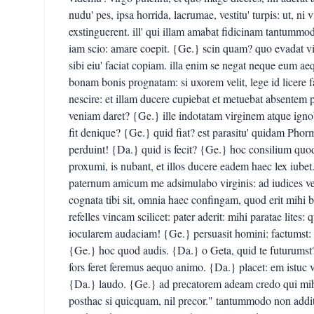
nudu' pes, ipsa horrida, lacrumae, vestitu' turpis: ut, ni
exstinguerent. ill' qui illam amabat fidicinam tantummodo
iam scio: amare coepit. {Ge.} scin quam? quo evadat vid
sibi eiu' faciat copiam. illa enim se negat neque eum ae
bonam bonis prognatam: si uxorem velit, lege id licere fac
nescire: et illam ducere cupiebat et metuebat absentem p
veniam daret? {Ge.} ille indotatam virginem atque igno
fit denique? {Ge.} quid fiat? est parasitu' quidam Pho
perduint! {Da.} quid is fecit? {Ge.} hoc consilium quod 
proxumi, is nubant, et illos ducere eadem haec lex iube
paternum amicum me adsimulabo virginis: ad iudices veni
cognata tibi sit, omnia haec confingam, quod erit mi
refelles vincam scilicet: pater aderit: mihi paratae lites
iocularem audaciam! {Ge.} persuasit homini: factumst: 
{Ge.} hoc quod audis. {Da.} o Geta, quid te futurumst
fors feret feremus aequo animo. {Da.} placet: em istuc v
{Da.} laudo. {Ge.} ad precatorem adeam credo qui mihi
posthac si quicquam, nil precor." tantummodo non addit: