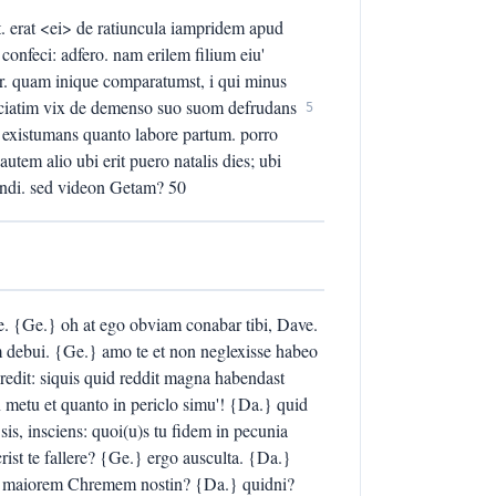
. erat <ei> de ratiuncula iampridem apud
nfeci: adfero. nam erilem filium eiu'
r. quam inique comparatumst, i qui minus
unciatim vix de demenso suo suom defrudans
5
d existumans quanto labore partum. porro
autem alio ubi erit puero natalis dies; ubi
tundi. sed videon Getam? 50
ne. {Ge.} oh at ego obviam conabar tibi, Dave.
 debui. {Ge.} amo te et non neglexisse habeo
redit: siquis quid reddit magna habendast
in metu et quanto in periclo simu'! {Da.} quid
sis, insciens: quoi(u)s tu fidem in pecunia
rist te fallere? {Ge.} ergo ausculta. {Da.}
rem maiorem Chremem nostin? {Da.} quidni?