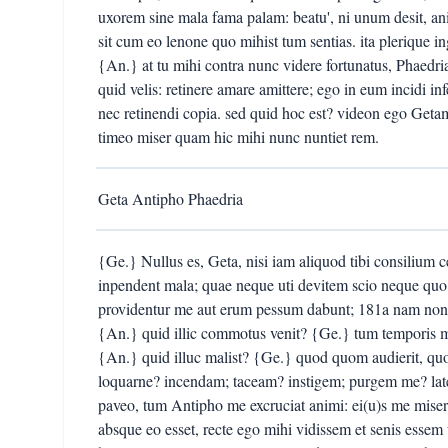
uxorem sine mala fama palam: beatu', ni unum desit, anim
sit cum eo lenone quo mihist tum sentias. ita plerique 
{An.} at tu mihi contra nunc videre fortunatus, Phaedria
quid velis: retinere amare amittere; ego in eum incidi inf
nec retinendi copia. sed quid hoc est? videon ego Getam
timeo miser quam hic mihi nunc nuntiet rem.
Geta Antipho Phaedria
{Ge.} Nullus es, Geta, nisi iam aliquod tibi consilium ce
inpendent mala; quae neque uti devitem scio neque quo
providentur me aut erum pessum dabunt; 181a nam non po
{An.} quid illic commotus venit? {Ge.} tum temporis m
{An.} quid illuc malist? {Ge.} quod quom audierit, qu
loquarne? incendam; taceam? instigem; purgem me? la
paveo, tum Antipho me excruciat animi: ei(u)s me miser
absque eo esset, recte ego mihi vidissem et senis essem