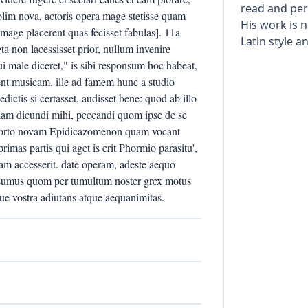
read and per
t olim nova, actoris opera mage stetisse quam
His work is n
mage placerent quas fecisset fabulas]. 11a
Latin style 
eta non lacessisset prior, nullum invenire
i male diceret," is sibi responsum hoc habeat,
nt musicam. ille ad famem hunc a studio
edictis si certasset, audisset bene: quod ab illo
aciam dicundi mihi, peccandi quom ipse de se
dporto novam Epidicazomenon quam vocant
as partis qui aget is erit Phormio parasitu',
am accesserit. date operam, adeste aequo
i sumus quom per tumultum noster grex motus
que vostra adiutans atque aequanimitas.