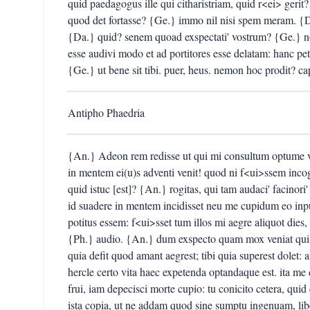
quid paedagogus ille qui citharistriam, quid r<ei> gerit
quod det fortasse? {Ge.} immo nil nisi spem meram. {D
{Da.} quid? senem quoad exspectati' vostrum? {Ge.} no
esse audivi modo et ad portitores esse delatam: hanc p
{Ge.} ut bene sit tibi. puer, heus. nemon hoc prodit? c
Antipho Phaedria
{An.} Adeon rem redisse ut qui mi consultum optume ve
in mentem ei(u)s adventi venit! quod ni f<ui>ssem incog
quid istuc [est]? {An.} rogitas, qui tam audaci' facinor
id suadere in mentem incidisset neu me cupidum eo inpu
potitus essem: f<ui>sset tum illos mi aegre aliquot dies
{Ph.} audio. {An.} dum exspecto quam mox veniat qui 
quia defit quod amant aegrest; tibi quia superest dole
hercle certo vita haec expetenda optandaque est. ita me
frui, iam depecisci morte cupio: tu conicito cetera, qui
ista copia, ut ne addam quod sine sumptu ingenuam, liber