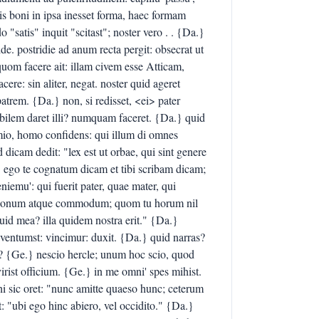
 vis boni in ipsa inesset forma, haec formam
 "satis" inquit "scitast"; noster vero . . {Da.}
e. postridie ad anum recta pergit: obsecrat ut
quom facere ait: illam civem esse Atticam,
ere: sin aliter, negat. noster quid ageret
atrem. {Da.} non, si redisset, <ei> pater
bilem daret illi? numquam faceret. {Da.} quid
rmio, homo confidens: qui illum di omnes
dicam dedit: "lex est ut orbae, qui sint genere
t. ego te cognatum dicam et tibi scribam dicam;
emu': qui fuerit pater, quae mater, qui
hi bonum atque commodum; quom tu horum nil
: quid mea? illa quidem nostra erit." {Da.}
ventumst: vincimur: duxit. {Da.} quid narras?
? {Ge.} nescio hercle; unum hoc scio, quod
irist officium. {Ge.} in me omni' spes mihist.
 sic oret: "nunc amitte quaeso hunc; ceterum
 "ubi ego hinc abiero, vel occidito." {Da.}