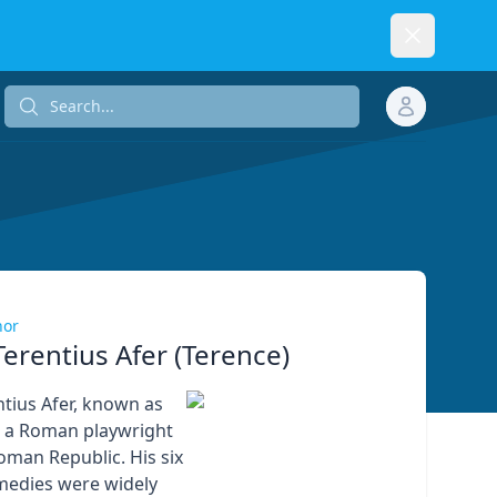
Dismiss
Search...
Search...
hor
Terentius Afer (Terence)
ntius Afer, known as
s a Roman playwright
oman Republic. His six
medies were widely