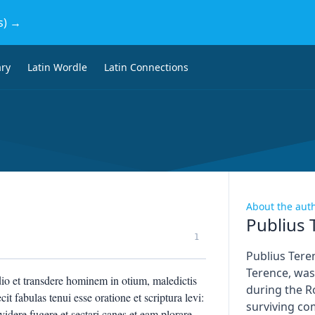
s) →
ary
Latin Wordle
Latin Connections
About the aut
Publius 
1
Publius Tere
Terence, wa
io et transdere hominem in otium, maledictis
during the R
ecit fabulas tenui esse oratione et scriptura levi:
surviving co
dere fugere et sectari canes et eam plorare,