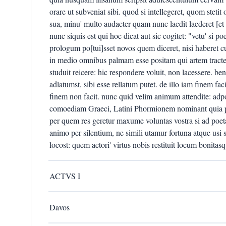
orare ut subveniat sibi. quod si intellegeret, quom steti
sua, minu' multo audacter quam nunc laedit laederet [et 
nunc siquis est qui hoc dicat aut sic cogitet: "vetu' si po
prologum po[tui]sset novos quem diceret, nisi haberet cu
in medio omnibus palmam esse positam qui artem tracte
studuit reicere: hic respondere voluit, non lacessere. ben
adlatumst, sibi esse rellatum putet. de illo iam finem f
finem non facit. nunc quid velim animum attendite: a
comoediam Graeci, Latini Phormionem nominant quia prim
per quem res geretur maxume voluntas vostra si ad poet
animo per silentium, ne simili utamur fortuna atque us
locost: quem actori' virtus nobis restituit locum bonitas
ACTVS I
Davos