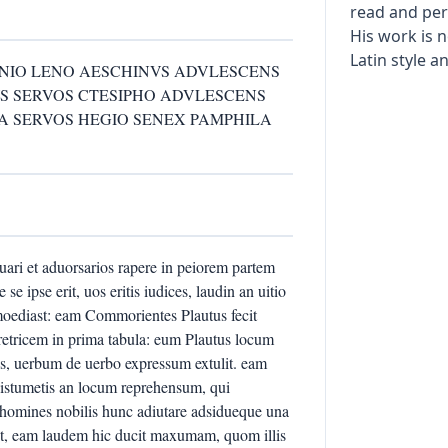
read and per
His work is n
Latin style 
NIO LENO AESCHINVS ADVLESCENS
S SERVOS CTESIPHO ADVLESCENS
 SERVOS HEGIO SENEX PAMPHILA
uari et aduorsarios rapere in peiorem partem
se ipse erit, uos eritis iudices, laudin an uitio
moediast: eam Commorientes Plautus fecit
eretricem in prima tabula: eum Plautus locum
os, uerbum de uerbo expressum extulit. eam
istumetis an locum reprehensum, qui
i, homines nobilis hunc adiutare adsidueque una
nt, eam laudem hic ducit maxumam, quom illis