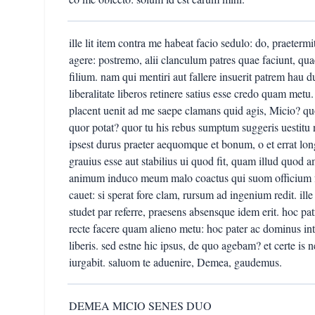
ille lit item contra me habeat facio sedulo: do, praeter
agere: postremo, alii clanculum patres quae faciunt, qua
filium. nam qui mentiri aut fallere insuerit patrem hau d
liberalitate liberos retinere satius esse credo quam me
placent uenit ad me saepe clamans quid agis, Micio? q
quor potat? quor tu his rebus sumptum suggeris uestitu
ipsest durus praeter aequomque et bonum, o et errat lo
grauius esse aut stabilius ui quod fit, quam illud quod ami
animum induco meum malo coactus qui suom officium faci
cauet: si sperat fore clam, rursum ad ingenium redit. il
studet par referre, praesens absensque idem erit. hoc pa
recte facere quam alieno metu: hoc pater ac dominus inte
liberis. sed estne hic ipsus, de quo agebam? et certe is n
iurgabit. saluom te aduenire, Demea, gaudemus.
DEMEA MICIO SENES DUO