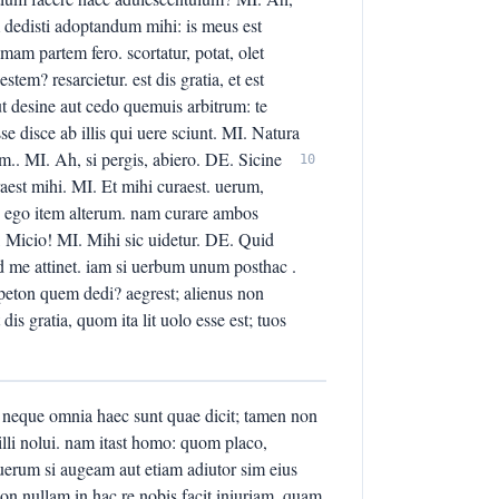
 dedisti adoptandum mihi: is meus est
mam partem fero. scortatur, potat, olet
stem? resarcietur. est dis gratia, et est
t desine aut cedo quemuis arbitrum: te
e disce ab illis qui uere sciunt. MI. Natura
am.. MI. Ah, si pergis, abiero. DE. Sicine
10
est mihi. MI. Et mihi curaest. uerum,
 ego item alterum. nam curare ambos
 Micio! MI. Mihi sic uidetur. DE. Quid
l ad me attinet. iam si uerbum unum posthac .
eton quem dedi? aegrest; alienus non
is gratia, quom ita lit uolo esse est; tuos
nil neque omnia haec sunt quae dicit; tamen non
illi nolui. nam itast homo: quom placo,
uerum si augeam aut etiam adiutor sim eius
non nullam in hac re nobis facit iniuriam. quam