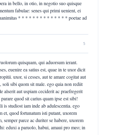
era in bello, in otio, in negotio suo quisque
mentum fabulae: senes qui primi uenient, ei
uanimitas * * * * * * * * * * * * * * poetae ad
5
eruolorum quisquam, qui aduorsum ierant.
es, euenire ea satius est, quae in te uxor dicit
opitii. uxor, si cesses, aut te amare cogitat aut
, soli sibi quom sit male. ego quia non rediit
le alserit aut uspiam ceciderit ac praefregerit
rare quod sit carius quam ipse est sibi!
li is studiost iam inde ab adulescentia. ego
et, quod fortunatum isti putant, uxorem
m, semper parce ac duriter se habere, uxorem
ihi: eduxi a paruolo, habui, amaui pro meo; in