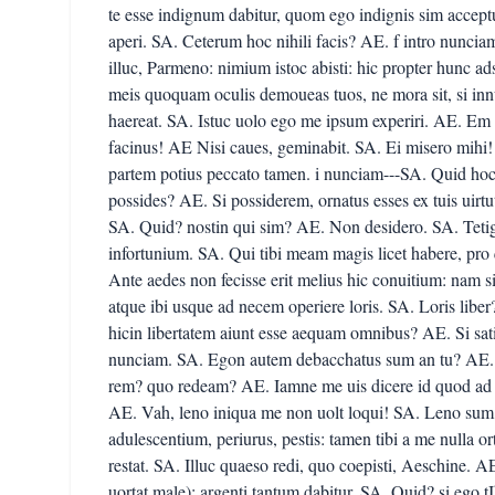
te esse indignum dabitur, quom ego indignis sim accept
aperi. SA. Ceterum hoc nihili facis? AE. f intro nunc
illuc, Parmeno: nimium istoc abisti: hic propter hunc ad
meis quoquam oculis demoueas tuos, ne mora sit, si in
haereat. SA. Istuc uolo ego me ipsum experiri. AE. Em
facinus! AE Nisi caues, geminabit. SA. Ei misero mihi
partem potius peccato tamen. i nunciam---SA. Quid hoc 
possides? AE. Si possiderem, ornatus esses ex tuis uir
SA. Quid? nostin qui sim? AE. Non desidero. SA. Tetigi
infortunium. SA. Qui tibi meam magis licet habere, pr
Ante aedes non fecisse erit melius hic conuitium: nam si
atque ibi usque ad necem operiere loris. SA. Loris lib
hicin libertatem aiunt esse aequam omnibus? AE. Si sati
nunciam. SA. Egon autem debacchatus sum an tu? AE. M
rem? quo redeam? AE. Iamne me uis dicere id quod ad t
AE. Vah, leno iniqua me non uolt loqui! SA. Leno sum,
adulescentium, periurus, pestis: tamen tibi a me nulla o
restat. SA. Illuc quaeso redi, quo coepisti, Aeschine. AE.
uortat male): argenti tantum dabitur. SA. Quid? si ego 