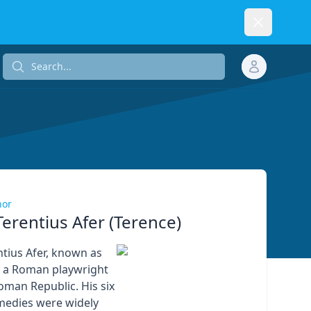
Dismiss
Search...
Search...
hor
Terentius Afer (Terence)
ntius Afer, known as
s a Roman playwright
oman Republic. His six
medies were widely