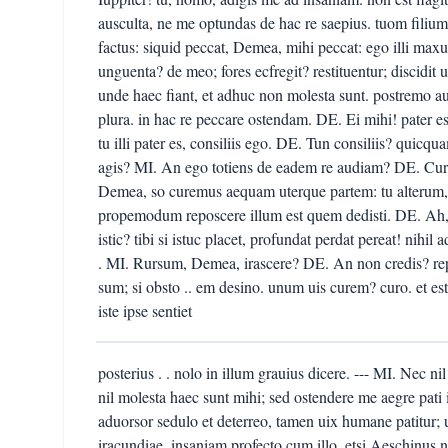
ausculta, ne me optundas de hac re saepius. tuom filium
factus: siquid peccat, Demea, mihi peccat: ego illi maxu
unguenta? de meo; fores ecfregit? restituentur; discidit ue
unde haec fiant, et adhuc non molesta sunt. postremo au
plura. in hac re peccare ostendam. DE. Ei mihi! pater ess
tu illi pater es, consiliis ego. DE. Tun consiliis? quicqu
agis? MI. An ego totiens de eadem re audiam? DE. Cura
Demea, so curemus aequam uterque partem: tu alterum,
propemodum reposcere illum est quem dedisti. DE. Ah,
istic? tibi si istuc placet, profundat perdat pereat! nihi
. MI. Rursum, Demea, irascere? DE. An non credis? rep
sum; si obsto .. em desino. unum uis curem? curo. et est d
iste ipse sentiet
posterius . . nolo in illum grauius dicere. --- MI. Nec 
nil molesta haec sunt mihi; sed ostendere me aegre pati 
aduorsor sedulo et deterreo, tamen uix humane patitur; 
iracundiae, insaniam profecto cum illo. etsi Aeschinus 