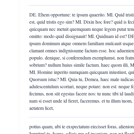
DE. Ehem opportune: te ipsum quaerito. MI. Quid trist
est, quid tristis ego sim? MI. Dixin hoc fore? quid is fe
quicquam nec metuit quemquam neque legem putat tenere
omitto: modo quid dissignauit! MI. Quidnam id est? DE. F
ipsum dominum atque omnem familiam mulcauit usque 
clamant omnes indignissume factum esse. hoc aduenienti
populo. denique, si conferendum exemplumst, non fratre
sobrium? nullum huius simile factum. haec quom illi, Mic
MI. Homine inperito numquam quicquam iniustiust, qui n
Quorsum istuc? MI. Quia tu, Demea, haec male iudicas. 
adulescentulum scortari, neque potare: non est: neque f
fecimus, non siit egestas facere nos: tu nunc tibi id laudi
nam si esset unde id fieret, faceremus. et tu illum tuom
aetatem licet,
potius quam, ubi te exspectatum eiecisset foras, alienior
Iuppiter! tu, homo, adigis me ad insaniam. non est fla