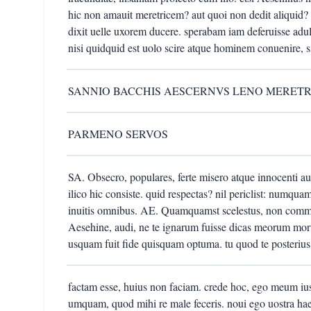
hic non amauit meretricem? aut quoi non dedit aliquid
dixit uelle uxorem ducere. sperabam iam deferuisse ad
nisi quidquid est uolo scire atque hominem conuenire, s
SANNIO BACCHIS AESCERNVS LENO MERET
PARMENO SERVOS
SA. Obsecro, populares, ferte misero atque innocenti a
ilico hic consiste. quid respectas? nil periclist: numqu
inuitis omnibus. AE. Quamquamst scelestus, non commi
Aesehine, audi, ne te ignarum fuisse dicas meorum mor
usquam fuit fide quisquam optuma. tu quod te posterius
factam esse, huius non faciam. crede hoc, ego meum ius
umquam, quod mihi re male feceris. noui ego uostra hae