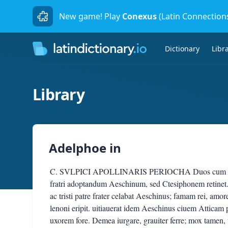
New game! Play
Conexus
(Latin Connection
Dictionary
Libr
Library
Adelphoe
in
C. SVLPICI APOLLINARIS PERIOCHA Duos cum haber
fratri adoptandum Aeschinum, sed Ctesiphonem retinet. 
ac tristi patre frater celabat Aeschinus; famam rei, amo
lenoni eripit. uitiauerat idem Aeschinus ciuem Atticam
uxorem fore. Demea iurgare, grauiter ferre; mox tamen, u