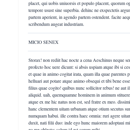
placet, qui uobis uniuorsis et populo placent, quorum op
tempore usust sine superbia. dehinc ne exspectetis argu
partem aperient, in agendo partem ostendent. facite aeq
scribendum augeat industriam.
MICIO SENEX
Storax! non rediit hac nocte a cena Aeschinus neque s
profecto hoc uere dicunt: si absis uspiam atque ibi si cess
et quae in animo cogitat irata, quam illa quae parentes pr
helluari aut potare atque animo obsequi et tibi bene esse
filius quae cogito! quibus nunc sollicitor rebus! ne aut il
aliquid. uah, quemquamne hominem in animum stituere pa
atque ex me hic natus non est, sed fratre ex meo. dissimi
hanc clementem uitam urbanam atque otium secutus sum 
numquam habui. ille contra haec omnia: ruri agere uita
duxit, nati filii duo: inde ego hunc maiorem adoptaui m
eo me oblecto: solum id est carum mihi.