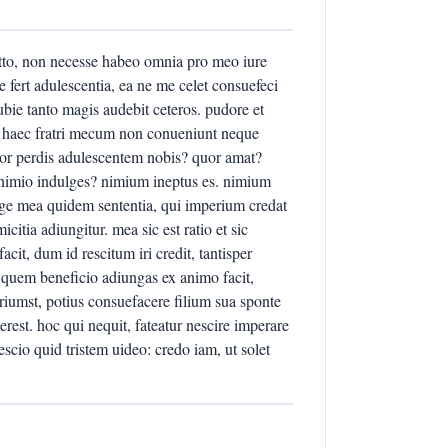
mitto, non necesse habeo omnia pro meo iure
e fert adulescentia, ea ne me celet consuefeci
ubie tanto magis audebit ceteros. pudore et
tu. haec fratri mecum non conueniunt neque
uor perdis adulescentem nobis? quor amat?
 nimio indulges? nimium ineptus es. nimium
nge mea quidem sententia, qui imperium credat
citia adiungitur. mea sic est ratio et sic
t, dum id rescitum iri credit, tantisper
le quem beneficio adiungas ex animo facit,
triumst, potius consuefacere filium sua sponte
rest. hoc qui nequit, fateatur nescire imperare
escio quid tristem uideo: credo iam, ut solet