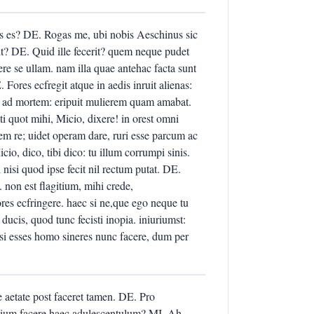
is es? DE. Rogas me, ubi nobis Aeschinus sic
cit? DE. Quid ille fecerit? quem neque pudet
 se ullam. nam illa quae antehac facta sunt
ores ecfregit atque in aedis inruit alienas:
ad mortem: eripuit mulierem quam amabat.
 quot mihi, Micio, dixere! in orest omni
m re; uidet operam dare, ruri esse parcum ac
io, dico, tibi dico: tu illum corrumpi sinis.
isi quod ipse fecit nil rectum putat. DE.
non est flagitium, mihi crede,
ores ecfringere. haec si ne,que ego neque tu
 ducis, quod tunc fecisti inopia. iniuriumst:
, si esses homo sineres nunc facere, dum per
e aetate post faceret tamen. DE. Pro
gitium facere haec adulescentulum? MI. Ah,