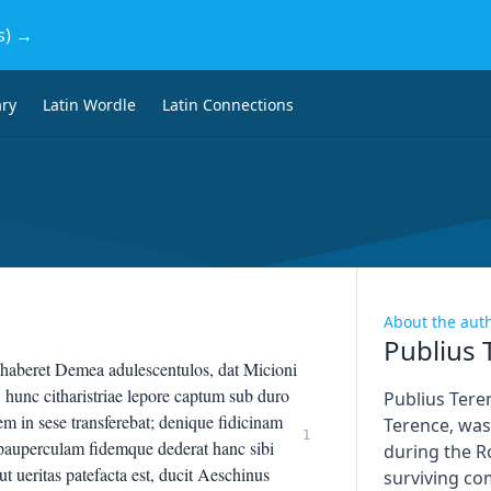
s) →
ary
Latin Wordle
Latin Connections
About the aut
Publius 
et Demea adulescentulos, dat Micioni
hunc citharistriae lepore captum sub duro
Publius Tere
rem in sese transferebat; denique fidicinam
Terence, wa
1
 pauperculam fidemque dederat hanc sibi
during the R
t ueritas patefacta est, ducit Aeschinus
surviving co