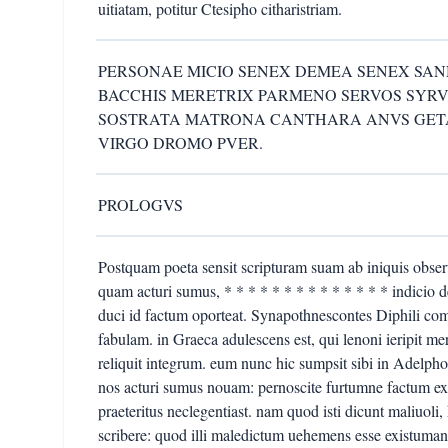
uitiatam, potitur Ctesipho citharistriam.
PERSONAE MICIO SENEX DEMEA SENEX SAN
BACCHIS MERETRIX PARMENO SERVOS SYRV
SOSTRATA MATRONA CANTHARA ANVS GETA
VIRGO DROMO PVER.
PROLOGVS
Postquam poeta sensit scripturam suam ab iniquis obser
quam acturi sumus, * * * * * * * * * * * * * * indicio de 
duci id factum oporteat. Synapothnescontes Diphili co
fabulam. in Graeca adulescens est, qui lenoni ieripit m
reliquit integrum. eum nunc hic sumpsit sibi in Adelph
nos acturi sumus nouam: pernoscite furtumne factum ex
praeteritus neclegentiast. nam quod isti dicunt maliuol
scribere: quod illi maledictum uehemens esse existuma