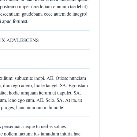
? postremo nuper (credo iam omnium taedebat)
ulescentiam: gaudebam. ecce autem de integro!
i apud forumst.
RlX ADVLESCENS
uxilium: subuenite inopi. AE. Otiose nunciam
am, dum ego adero, hic te tanget. SA. Ego istam
ttet hodie umquam iterum ut uapulet. SA.
um, leno ego sum. AE. Scio. SA. At ita, ut
 purges, hanc iniuriam mihi nolle
 persequar: neque tu uerbis solues
c nollem factum: ius iurandum iniuria hae