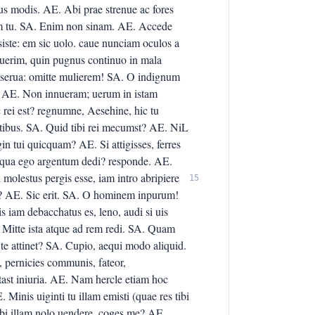
us modis. AE. Abi prae strenue ac fores
iam tu. SA. Enim non sinam. AE. Accede
siste: em sic uolo. caue nunciam oculos a
nuerim, quin pugnus continuo in mala
 serua: omitte mulierem! SA. O indignum
! AE. Non innueram; uerum in istam
rei est? regnumne, Aesehine, hic tu
tutibus. SA. Quid tibi rei mecumst? AE. NiL
n tui quicquam? AE. Si attigisses, ferres
o qua ego argentum dedi? responde. AE.
 molestus pergis esse, iam intro abripiere
15
er? AE. Sic erit. SA. O hominem inpurum!
s iam debacchatus es, leno, audi si uis
itte ista atque ad rem redi. SA. Quam
e attinet? SA. Cupio, aequi modo aliquid.
 pernicies communis, fateor,
rtast iniuria. AE. Nam hercle etiam hoc
 Minis uiginti tu illam emisti (quae res tibi
tIbi illam nolo uendere, coges me? AE.