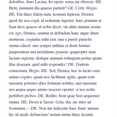
doloribus. Iuno Lucina, fer opem: serua me obsecro. HE.
Hem, numnam illa quaeso parturit? GE. Certe, Hegio.
HE. Em illaec fidem nunc uostram inplorat, Demea:
quod ilis uos cogit, id uoluntate inpetret. haec primum ut
fiant deos quaeso ut uobis decet. sin aliter animus uoster
est, ego, Demea, summa ui defendam hanc atque illum
mortuom. cognatus mihi erat: una a pueris paruolis
sumus educti: una semper militiae et domi fuimus:
paupertatem una pertulimus grauem. quapropter nitar
faciam experiar, denique animam relinquam potius quam
illas deseram. quid mihi respondes? DE. Fratrem
conueniam, Hegio. HE. Sed, Demea, hoc tu facito cum
animo cogites: quam uos facillume agitis, quam estis
maxume potentes dites fortunati nobiles, tam maxume
uos aequa aequo animo noscere oportet, si uos uoltis
perhiberi probos. DE. Redito. fient quae fieri aequomst
omnia. HE. Decet te facere. Geta, duc me intro ad
Sostratam.--- DE. Non me indicente haec fiunt: utinam
hic sit modo defunctum! uerum nimia illaec licentia