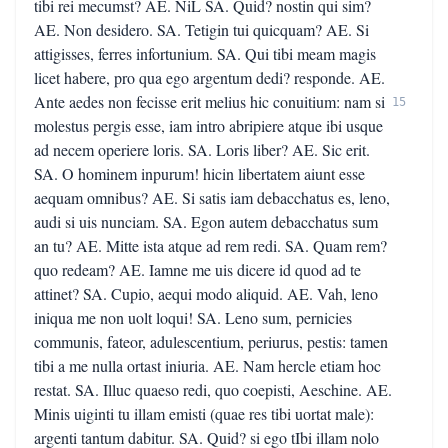
tibi rei mecumst? AE. NiL SA. Quid? nostin qui sim?
AE. Non desidero. SA. Tetigin tui quicquam? AE. Si
attigisses, ferres infortunium. SA. Qui tibi meam magis
licet habere, pro qua ego argentum dedi? responde. AE.
Ante aedes non fecisse erit melius hic conuitium: nam si
15
molestus pergis esse, iam intro abripiere atque ibi usque
ad necem operiere loris. SA. Loris liber? AE. Sic erit.
SA. O hominem inpurum! hicin libertatem aiunt esse
aequam omnibus? AE. Si satis iam debacchatus es, leno,
audi si uis nunciam. SA. Egon autem debacchatus sum
an tu? AE. Mitte ista atque ad rem redi. SA. Quam rem?
quo redeam? AE. Iamne me uis dicere id quod ad te
attinet? SA. Cupio, aequi modo aliquid. AE. Vah, leno
iniqua me non uolt loqui! SA. Leno sum, pernicies
communis, fateor, adulescentium, periurus, pestis: tamen
tibi a me nulla ortast iniuria. AE. Nam hercle etiam hoc
restat. SA. Illuc quaeso redi, quo coepisti, Aeschine. AE.
Minis uiginti tu illam emisti (quae res tibi uortat male):
argenti tantum dabitur. SA. Quid? si ego tIbi illam nolo