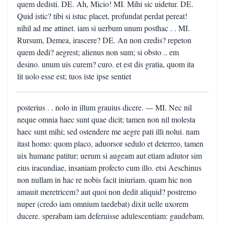
quem dedisti. DE. Ah, Micio! MI. Mihi sic uidetur. DE.
Quid istic? tibi si istuc placet, profundat perdat pereat!
nihil ad me attinet. iam si uerbum unum posthac . . MI.
Rursum, Demea, irascere? DE. An non credis? repeton
quem dedi? aegrest; alienus non sum; si obsto .. em
desino. unum uis curem? curo. et est dis gratia, quom ita
lit uolo esse est; tuos iste ipse sentiet
posterius . . nolo in illum grauius dicere. --- MI. Nec nil
neque omnia haec sunt quae dicit; tamen non nil molesta
haec sunt mihi; sed ostendere me aegre pati illi nolui. nam
itast homo: quom placo, aduorsor sedulo et deterreo, tamen
uix humane patitur; uerum si augeam aut etiam adiutor sim
eius iracundiae, insaniam profecto cum illo. etsi Aeschinus
non nullam in hac re nobis facit iniuriam. quam hic non
amauit meretricem? aut quoi non dedit aliquid? postremo
nuper (credo iam omnium taedebat) dixit uelle uxorem
ducere. sperabam iam deferuisse adulescentiam: gaudebam.