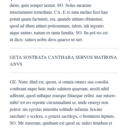
diem, quin semper ueniat. SO. Solus mearum
miseriarumst remedium. CA. E re nata melius fieri hau
potuit quam factumst, era, quando uitium oblatumst,
quod ad illum attinet potissumum, talem, tali ingenio
atque animo, natum ex tanta familia. SO. Ita pol res est
ut dicis: saluos nobis deos quaeso ut siet.
GETA SOSTRATA CANTHARA SERVOS MATRONA
ANVS
GE. Nunc illud est, quom, si omnia omnes sua consilia
conferant atque huic malo salutem quaerant, auxili nihil
adferant, quod mihique eraeque filiaeque erilist. uae misero
mihi! tot res repente circumuallant se, unde emergi non
potest: uis egestas iniustitia solitudo infamia. hocine
saeclum! o scelera, o genera sacrilega, o hominem inpium,
SO. Me miseram, quidnam est quod sic uideo timidum et