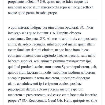
properantem Getam? GE. quem neque fides neque ius
iurandum neque illum misericordia repressit neque reflexit
neque quod partus instabat prope,
o quoi miserae indigne per uim uitium optulerat. SO. Non
intellego satis quae loquitur. CA. Propius obsecro
accedamus, Sostrata. GE. Ah me miserum! uix compos sum
animi, ita ardeo iracundia. nihil est quod malim quam illam
totam familiam dari mi obuiam, ut ego hanc iram in eos
euomam omnem, dum aegritudo haec est recens. satis mi id
habeam supplici. seni animam primum exstinguerem ipsi,
qui illud produxit scelus: tum autem Syrum inpulsorem, uah,
quibus illum lacerarem modis! sublimen medium arriperem
et capite pronum in terra statuerem, ut cerebro dispergat
uiam. ao adulescenti ipsi eriperem oculost posthac
praecipitem darem. ceteros ruerem agerem raperem
tunderem et prosternerem. sed cesso eram hoc malo inpertire
propere? SO. Reuocemus. Geta! GE. Hem, quisquis es, sine