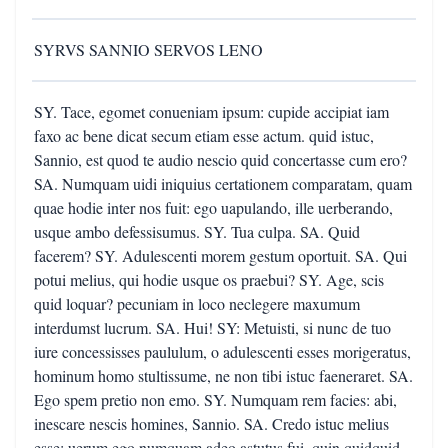
SYRVS SANNIO SERVOS LENO
SY. Tace, egomet conueniam ipsum: cupide accipiat iam
faxo ac bene dicat secum etiam esse actum. quid istuc,
Sannio, est quod te audio nescio quid concertasse cum ero?
SA. Numquam uidi iniquius certationem comparatam, quam
quae hodie inter nos fuit: ego uapulando, ille uerberando,
usque ambo defessisumus. SY. Tua culpa. SA. Quid
facerem? SY. Adulescenti morem gestum oportuit. SA. Qui
potui melius, qui hodie usque os praebui? SY. Age, scis
quid loquar? pecuniam in loco neclegere maxumum
interdumst lucrum. SA. Hui! SY: Metuisti, si nunc de tuo
iure concessisses paululum, o adulescenti esses morigeratus,
hominum homo stultissume, ne non tibi istuc faeneraret. SA.
Ego spem pretio non emo. SY. Numquam rem facies: abi,
inescare nescis homines, Sannio. SA. Credo istuc melius
esse: uerum ego numquam adeo astutus fui, quin quidquid