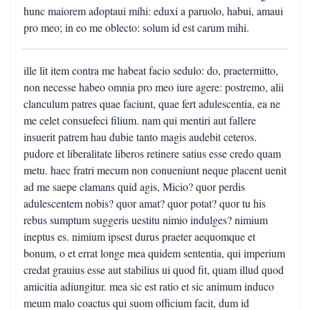
hunc maiorem adoptaui mihi: eduxi a paruolo, habui, amaui
pro meo; in eo me oblecto: solum id est carum mihi.
ille lit item contra me habeat facio sedulo: do, praetermitto,
non necesse habeo omnia pro meo iure agere: postremo, alii
clanculum patres quae faciunt, quae fert adulescentia, ea ne
me celet consuefeci filium. nam qui mentiri aut fallere
insuerit patrem hau dubie tanto magis audebit ceteros.
pudore et liberalitate liberos retinere satius esse credo quam
metu. haec fratri mecum non conueniunt neque placent uenit
ad me saepe clamans quid agis, Micio? quor perdis
adulescentem nobis? quor amat? quor potat? quor tu his
rebus sumptum suggeris uestitu nimio indulges? nimium
ineptus es. nimium ipsest durus praeter aequomque et
bonum, o et errat longe mea quidem sententia, qui imperium
credat grauius esse aut stabilius ui quod fit, quam illud quod
amicitia adiungitur. mea sic est ratio et sic animum induco
meum malo coactus qui suom officium facit, dum id