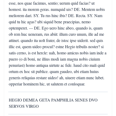
esse, nos quae facimus, sentio; uerum quid facias? ut
homost. ita morem geras. numquid uis? DE. Mentem uobis
meliorem dari. SY. Tu rus hinc ibis? DE. Recta. SY. Nam
quid tu hic agas? ubi siquid bene praecipias, nemo
optemperet. --- DE. Ego uero hinc abeo, quando is, quam
ob rem huc ueneram, rus abiit: illum curo unum, ille ad me
attinet. quando ita uolt frater, de istoc ipse uiderit. sed quis
illic est, quem uideo procul? estne Hegio tribulis noster? si
satis cerno, is est hercle: uah, homo amicus nobis iam inde a
puero (o di boni, ne illius modi iam magna nobis ciuium
penuriast) homo antiqua uirtute ac fide. haud cito mali quid
ortum ex hoc sit publice. quam gaudeo, ubi etiam huius
generis reliquias restare uideo! ah, uiuere etiam nunc lubet.
opperiar hominem hic, ut salutem et conloquar.
HEGIO DEMEA GETA PAMPHILIA SENES DVO
SERVOS VIRGO