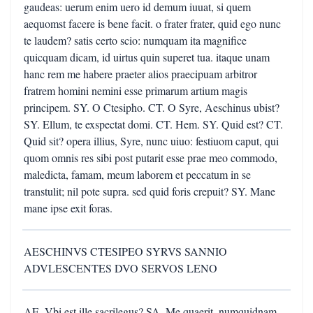
gaudeas: uerum enim uero id demum iuuat, si quem
aequomst facere is bene facit. o frater frater, quid ego nunc
te laudem? satis certo scio: numquam ita magnifice
quicquam dicam, id uirtus quin superet tua. itaque unam
hanc rem me habere praeter alios praecipuam arbitror
fratrem homini nemini esse primarum artium magis
principem. SY. O Ctesipho. CT. O Syre, Aeschinus ubist?
SY. Ellum, te exspectat domi. CT. Hem. SY. Quid est? CT.
Quid sit? opera illius, Syre, nunc uiuo: festiuom caput, qui
quom omnis res sibi post putarit esse prae meo commodo,
maledicta, famam, meum laborem et peccatum in se
transtulit; nil pote supra. sed quid foris crepuit? SY. Mane
mane ipse exit foras.
AESCHINVS CTESIPEO SYRVS SANNIO
ADVLESCENTES DVO SERVOS LENO
AE. Vbi est ille sacrilegus? SA. Me quaerit. numquidnam