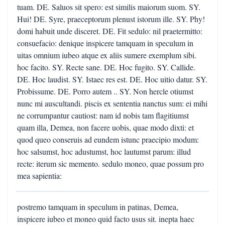
tuam. DE. Saluos sit spero: est similis maiorum suom. SY.
Hui! DE. Syre, praeceptorum plenust istorum ille. SY. Phy!
domi habuit unde disceret. DE. Fit sedulo: nil praetermitto:
consuefacio: denique inspicere tamquam in speculum in
uitas omnium iubeo atque ex aliis sumere exemplum sibi.
hoc facito. SY. Recte sane. DE. Hoc fugito. SY. Callide.
DE. Hoc laudist. SY. Istaec res est. DE. Hoc uitio datur. SY.
Probissume. DE. Porro autem .. SY. Non hercle otiumst
nunc mi auscultandi. piscis ex sententia nanctus sum: ei mihi
ne corrumpantur cautiost: nam id nobis tam flagitiumst
quam illa, Demea, non facere uobis, quae modo dixti: et
quod queo conseruis ad eundem istunc praecipio modum:
hoc salsumst, hoc adustumst, hoc lautumst parum: illud
recte: iterum sic memento. sedulo moneo, quae possum pro
mea sapientia:
postremo tamquam in speculum in patinas, Demea,
inspicere iubeo et moneo quid facto usus sit. inepta haec