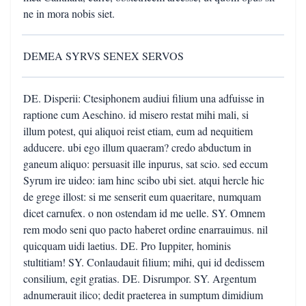
ne in mora nobis siet.
DEMEA SYRVS SENEX SERVOS
DE. Disperii: Ctesiphonem audiui filium una adfuisse in
raptione cum Aeschino. id misero restat mihi mali, si
illum potest, qui aliquoi reist etiam, eum ad nequitiem
adducere. ubi ego illum quaeram? credo abductum in
ganeum aliquo: persuasit ille inpurus, sat scio. sed eccum
Syrum ire uideo: iam hinc scibo ubi siet. atqui hercle hic
de grege illost: si me senserit eum quaeritare, numquam
dicet carnufex. o non ostendam id me uelle. SY. Omnem
rem modo seni quo pacto haberet ordine enarrauimus. nil
quicquam uidi laetius. DE. Pro Iuppiter, hominis
stultitiam! SY. Conlaudauit filium; mihi, qui id dedissem
consilium, egit gratias. DE. Disrumpor. SY. Argentum
adnumerauit ilico; dedit praeterea in sumptum dimidium