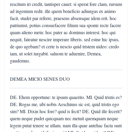
rescitum iri credit, tantisper cauet: si sperat fore clam, rursum
ad ingenium redit. ille quem beneficio adiungas ex animo
facit, studet par referre, praesens absensque idem erit. hoc
patriumst, potius consuefacere filium sua sponte recte facere
quam alieno metu: hoc pater ac dominus interest. hoc qui
nequit, fateatur nescire imperare liberis. sed estne hic ipsus,
de quo agebam? et certe is nescio quid tristem uideo: credo
iam, ut solet iurgabit. saluom te aduenire, Demea,
gaudemus.
DEMEA MICIO SENES DUO
DE. Ehem opportune: te ipsum quaerito. MI. Quid tristis es?
DE. Rogas me, ubi nobis Aeschinus sic est, quid tristis ego
sim? MI. Dixin hoc fore? quid is fecit? DE. Quid ille fecerit?
quem neque pudet quicquam nec metuit quemquam neque
legem putat tenere se ullam. nam illa quae antehac facta sunt