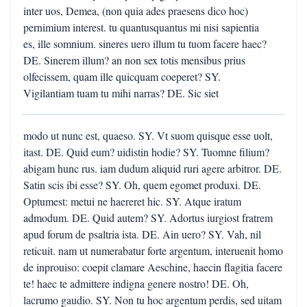
inter uos, Demea, (non quia ades praesens dico hoc)
pernimium interest. tu quantusquantus mi nisi sapientia
es, ille somnium. sineres uero illum tu tuom facere haec?
DE. Sinerem illum? an non sex totis mensibus prius
olfecissem, quam ille quicquam coeperet? SY.
Vigilantiam tuam tu mihi narras? DE. Sic siet
modo ut nunc est, quaeso. SY. Vt suom quisque esse uolt,
itast. DE. Quid eum? uidistin hodie? SY. Tuomne filium?
abigam hunc rus. iam dudum aliquid ruri agere arbitror. DE.
Satin scis ibi esse? SY. Oh, quem egomet produxi. DE.
Optumest: metui ne haereret hic. SY. Atque iratum
admodum. DE. Quid autem? SY. Adortus iurgiost fratrem
apud forum de psaltria ista. DE. Ain uero? SY. Vah, nil
reticuit. nam ut numerabatur forte argentum, interuenit homo
de inprouiso: coepit clamare Aeschine, haecin flagitia facere
te! haec te admittere indigna genere nostro! DE. Oh,
lacrumo gaudio. SY. Non tu hoc argentum perdis, sed uitam