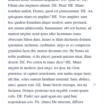
Filiam eius uirginem uitiauit. DE. Hem! HE. Mane:
nondum audisti, Demea, quod est grauissumum. DE. An
quicquam etiam est amplius? HE. Vero amplius: nam
hoc quidem ferundum aliquo modost: amor persuasit,
nox uinum adulescentia: humanumst. ubi scit factum, ad
matrem uirginis uenit ipsus ultro lacrumans orans
obsecrans fidem dans, iurans se illam ducturum domum.
ignotumst, tacitumst, creditumst. uirgo ex eo compressu
grauidast facta (hic mensis decumus est). ille bonus uir
nobis psaltriam, si dis placet, parauit quicum uiuat, illam
deserit. DE. Pro certon tu istaec dicis? HE. Mater
uirginis in mediost, ipsa uirgo, res ipsa, hic Geta
praeterea, ut captust seruolorum, non malus neque iners:
alit illas, solus omnem familiam sustentat: hunc abduce,
uinci, quaere rem. GE. Immo hercle extorque, nisi ita
35
factumst, Demea; postremo non negabit: coram ipsum
cedo. DE. Pudet: nec quid agam nec quid huic
respondeam scio. PA. (intus) Me miseram, differor