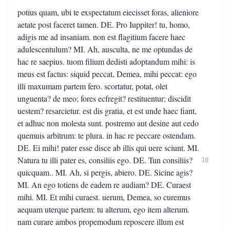
potius quam, ubi te exspectatum eiecisset foras, alieniore
aetate post faceret tamen. DE. Pro Iuppiter! tu, homo,
adigis me ad insaniam. non est flagitium facere haec
adulescentulum? MI. Ah, ausculta, ne me optundas de
hac re saepius. tuom filium dedisti adoptandum mihi: is
meus est factus: siquid peccat, Demea, mihi peccat: ego
illi maxumam partem fero. scortatur, potat, olet
unguenta? de meo; fores ecfregit? restituentur; discidit
uestem? resarcietur. est dis gratia, et est unde haec fiant,
et adhuc non molesta sunt. postremo aut desine aut cedo
quemuis arbitrum: te plura. in hac re peccare ostendam.
DE. Ei mihi! pater esse disce ab illis qui uere sciunt. MI.
Natura tu illi pater es, consiliis ego. DE. Tun consiliis?
10
quicquam.. MI. Ah, si pergis, abiero. DE. Sicine agis?
MI. An ego totiens de eadem re audiam? DE. Curaest
mihi. MI. Et mihi curaest. uerum, Demea, so curemus
aequam uterque partem: tu alterum, ego item alterum.
nam curare ambos propemodum reposcere illum est