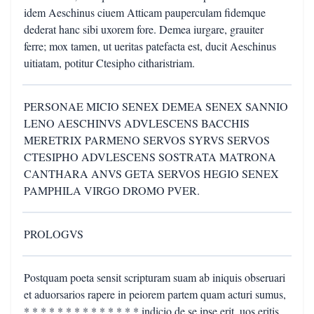
idem Aeschinus ciuem Atticam pauperculam fidemque
dederat hanc sibi uxorem fore. Demea iurgare, grauiter
ferre; mox tamen, ut ueritas patefacta est, ducit Aeschinus
uitiatam, potitur Ctesipho citharistriam.
PERSONAE MICIO SENEX DEMEA SENEX SANNIO
LENO AESCHINVS ADVLESCENS BACCHIS
MERETRIX PARMENO SERVOS SYRVS SERVOS
CTESIPHO ADVLESCENS SOSTRATA MATRONA
CANTHARA ANVS GETA SERVOS HEGIO SENEX
PAMPHILA VIRGO DROMO PVER.
PROLOGVS
Postquam poeta sensit scripturam suam ab iniquis obseruari
et aduorsarios rapere in peiorem partem quam acturi sumus,
* * * * * * * * * * * * * * indicio de se ipse erit, uos eritis