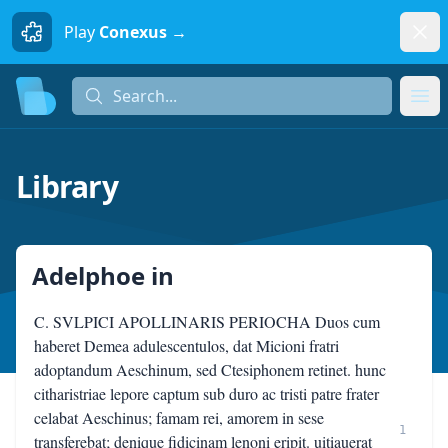
Dism
Play
Conexus →
Search...
Search...
Ope
Library
Adelphoe
in
C. SVLPICI APOLLINARIS PERIOCHA Duos cum
haberet Demea adulescentulos, dat Micioni fratri
adoptandum Aeschinum, sed Ctesiphonem retinet. hunc
citharistriae lepore captum sub duro ac tristi patre frater
celabat Aeschinus; famam rei, amorem in sese
1
transferebat; denique fidicinam lenoni eripit. uitiauerat