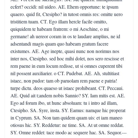
ecfert? occidi: nil uideo. AE. Ehem opportune: te ipsum
quaero. quid fit, Ctesipho? in tutost omnis res: omitte uero
tristitiem tuam. CT. Ego illam hercle facile omitto,
quiquidem te habeam fratrem: o mi Aeschine, o mi
germane! ah uereor coram in os te laudare amplius, ne id
adsentandi magis quam quo habeam gratum facere
existumes. AE. Age inepte, quasi nunc non norimus nos
inter nos, Ctesipho. sed hoc mihi dolet, nos sero rescisse et
rem paene in eum locum redisse, ut si omnes cuperent tibi
nil possent auxiliarier. o CT. Pudebat. AE. Ah, stultitiast
istaec, non pudor: tam ob paruolam rem paene e patria!
turpe dictu. deos quaeso ut istaec prohibeant. CT. Peccaui.
AE. Quid ait t;andem nobis Sannio? SY. Iam mitis est. AE.
Ego ad forum ibo, ut hunc absoluam: tu i intro ad illam,
Ctesipho. SA. Syre, insta. SY. Eamus: namque hic properat
in Cyprum. SA. Non tam quidem quam uis: et iam maneo
otiosus hic. SY. Reddetur: ne time. SA. At ut omne reddat.
SY. Omne reddet: tace modo ac sequere hac. SA. Sequor.---