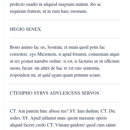
profecto euadet in aliquod magnum malum. ibo ac
requiram fratrem, ut in eum haec euomam.
HEGIO SENEX
Bono animo fac sis, Sostrata, et istam quod potis fac
consolere. ego Micionem, si apud forumst, conueniam atque
ut res gestast narrabo ordine: si est, is facturus ut sit officium
suom, faciat: sin aliter de hac re est eius sententia,
respondeat mi, ut quid agam quam primum sciam.
CTESIPHO SYRVS ADVLESCENS SERVOS
CT. Ain patrem hinc abisse rus? SY. Iam dudum. CT. Dic
sodes. SY. Apud uillamst nunc quom maxume operis
aliquid facere credo CT. Vtinam quidem! quod cum salute