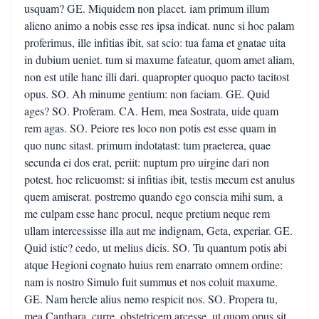
usquam? GE. Miquidem non placet. iam primum illum
alieno animo a nobis esse res ipsa indicat. nunc si hoc palam
proferimus, ille infitias ibit, sat scio: tua fama et gnatae uita
in dubium ueniet. tum si maxume fateatur, quom amet aliam,
non est utile hanc illi dari. quapropter quoquo pacto tacitost
opus. SO. Ah minume gentium: non faciam. GE. Quid
ages? SO. Proferam. CA. Hem, mea Sostrata, uide quam
rem agas. SO. Peiore res loco non potis est esse quam in
quo nunc sitast. primum indotatast: tum praeterea, quae
secunda ei dos erat, periit: nuptum pro uirgine dari non
potest. hoc relicuomst: si infitias ibit, testis mecum est anulus
quem amiserat. postremo quando ego conscia mihi sum, a
me culpam esse hanc procul, neque pretium neque rem
ullam intercessisse illa aut me indignam, Geta, experiar. GE.
Quid istic? cedo, ut melius dicis. SO. Tu quantum potis abi
atque Hegioni cognato huius rem enarrato omnem ordine:
nam is nostro Simulo fuit summus et nos coluit maxume.
GE. Nam hercle alius nemo respicit nos. SO. Propera tu,
mea Canthara, curre, obstetricem arcesse, ut quom opus sit