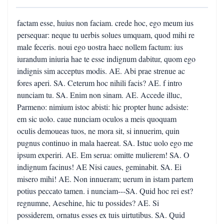
factam esse, huius non faciam. crede hoc, ego meum ius
persequar: neque tu uerbis solues umquam, quod mihi re
male feceris. noui ego uostra haec nollem factum: ius
iurandum iniuria hae te esse indignum dabitur, quom ego
indignis sim acceptus modis. AE. Abi prae strenue ac
fores aperi. SA. Ceterum hoc nihili facis? AE. f intro
nunciam tu. SA. Enim non sinam. AE. Accede illuc,
Parmeno: nimium istoc abisti: hic propter hunc adsiste:
em sic uolo. caue nunciam oculos a meis quoquam
oculis demoueas tuos, ne mora sit, si innuerim, quin
pugnus continuo in mala haereat. SA. Istuc uolo ego me
ipsum experiri. AE. Em serua: omitte mulierem! SA. O
indignum facinus! AE Nisi caues, geminabit. SA. Ei
misero mihi! AE. Non innueram; uerum in istam partem
potius peccato tamen. i nunciam---SA. Quid hoc rei est?
regnumne, Aesehine, hic tu possides? AE. Si
possiderem, ornatus esses ex tuis uirtutibus. SA. Quid