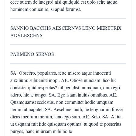
ecce autem de integro! nisi quidquid est uolo scire atque
hominem conuenire, si apud forumst.
SANNIO BACCHIS AESCERNVS LENO MERETRlX
ADVLESCENS
PARMENO SERVOS
SA. Obsecro, populares, ferte misero atque innocenti
auxilium: subuenite inopi. AE. Otiose nunciam ilico hic
consiste. quid respectas? nil periclist: numquam, dum ego
adero, hic te tanget. SA. Ego istam inuitis omnibus. AE.
Quamquamst scelestus, non committet hodie umquam
iterum ut uapulet. SA. Aesehine, audi, ne te ignarum fuisse
dicas meorum morum, leno ego sum. AE. Scio. SA. At ita,
ut usquam fuit fide quisquam optuma. tu quod te posterius
purges, hanc iniuriam mihi nolle