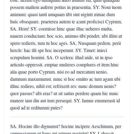
possem mallem auferre potius in praesentia. SY. Noui tuom
animum: quasi tanti umquam tibi sint uiginti minae dum
huic obsequare. praeterea autem te a;unt proficisci Cyprum,
SA. Hem! SY. coemisse hinc quae illuc ueheres multa,
nauem conductam: hoc scio, animus tibi pendet. ubi illim ut
spero redieris, tum tu hoc ages. SA. Nusquam pedem. perii
hercle: hac illi spe hoc inceperunt. SY. Timet: inieci
scrupulum homini. SA. O scelera: illud uide, ut in ipso
articulo oppressit. emptae mulieres complures et item hinc
alia quae porto Cyprum. nisi eo ad mercatum uenio,
damnum maxumumst. nunc si hoc omitto ac tum agam ubi
illinc rediero, nihil est; refrixerit res: nunc demum uenis?
quor passus? ubi eras? ut sit satius perdere quam hic nunc
manere tam diu aut tum persequi. SY. Iamne enumerasti id
quod ad te rediturum putes?
SA. Hocine illo dignumst? hocine incipere Aeschinum, per
oppressionem ut hanc mi eripere postulet! SY. Labascit.