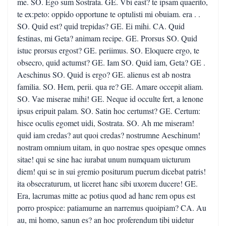
me. SO. Ego sum Sostrata. GE. Vbi east? te ipsam quaerito,
te ex:peto: oppido opportune te optulisti mi obuiam. era . .
SO. Quid est? quid trepidas? GE. Ei mihi. CA. Quid
festinas, mi Geta? animam recipe. GE. Prorsus SO. Quid
istuc prorsus ergost? GE. periimus. SO. Eloquere ergo, te
obsecro, quid actumst? GE. Iam SO. Quid iam, Geta? GE .
Aeschinus SO. Quid is ergo? GE. alienus est ab nostra
familia. SO. Hem, perii. qua re? GE. Amare occepit aliam.
SO. Vae miserae mihi! GE. Neque id occulte fert, a lenone
ipsus eripuit palam. SO. Satin hoc certumst? GE. Certum:
hisce oculis egomet uidi, Sostrata. SO. Ah me miseram!
quid iam credas? aut quoi credas? nostrumne Aeschinum!
nostram omnium uitam, in quo nostrae spes opesque omnes
sitae! qui se sine hac iurabat unum numquam uicturum
diem! qui se in sui gremio positurum puerum dicebat patris!
ita obsecraturum, ut liceret hanc sibi uxorem ducere! GE.
Era, lacrumas mitte ac potius quod ad hanc rem opus est
porro prospice: patiamurne an narremus quoipiam? CA. Au
au, mi homo, sanun es? an hoc proferendum tibi uidetur