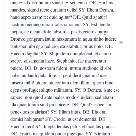
minae: id distributum sanest ex sententia. DE. Em huic
mandes, siquid recte curatum uelis! SY. Ehem Demea,
haud aspex:eram te; quid agitur? DE. Quid agatur?
uostram nequeo mirari satis rationem. SY. Est hercle
inepta, ne dicam dolo, absurda. piscis ceteros purga,
Dromo; gongrum istum maxumum in aqua sinito ludere
30
tantisper; ubi ego rediero, exossabitur; prius nolo. DE.
Haecin flagitia! SY. Miquidem non placent, et clamo
saepe. salsamenta haec, Stephanio, fac macerentur
pulcre. DE. Di uostram fidem! utrum studione id sibi
habet an laudi putat fore, si perdiderit gnatum? uae
misero mihi! uidere uideor iam diem illum, quom hinc
egens profugiet aliquo militatum. SY. O Demea, istuc est
sapere, non quod ante pedes modost uidere, sed etiam
illa quae futura sunt prospicere. DE. Quid? istaec iam
penes uos psaltriast? SY. Ellam intus. DE. Eho, an
domist habiturus? SY. Credo, ut est dementia. DE.
Haecin fieri! SY. Inepta lenitas patris et facilitas praua.
DE. Fratris me quidem pudet pigetque. SY. Nimium