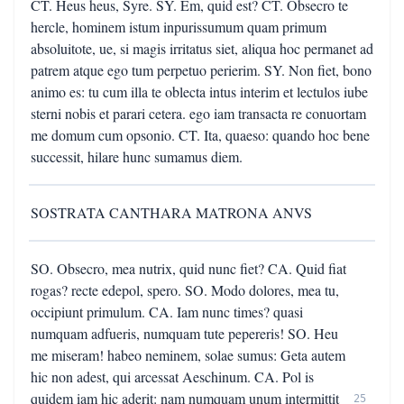
CT. Heus heus, Syre. SY. Em, quid est? CT. Obsecro te
hercle, hominem istum inpurissumum quam primum
absoluitote, ue, si magis irritatus siet, aliqua hoc permanet ad
patrem atque ego tum perpetuo perierim. SY. Non fiet, bono
animo es: tu cum illa te oblecta intus interim et lectulos iube
sterni nobis et parari cetera. ego iam transacta re conuortam
me domum cum opsonio. CT. Ita, quaeso: quando hoc bene
successit, hilare hunc sumamus diem.
SOSTRATA CANTHARA MATRONA ANVS
SO. Obsecro, mea nutrix, quid nunc fiet? CA. Quid fiat
rogas? recte edepol, spero. SO. Modo dolores, mea tu,
occipiunt primulum. CA. Iam nunc times? quasi
numquam adfueris, numquam tute pepereris! SO. Heu
me miseram! habeo neminem, solae sumus: Geta autem
hic non adest, qui arcessat Aeschinum. CA. Pol is
quidem iam hic aderit: nam numquam unum intermittit
25