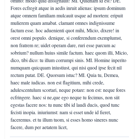
omitto: modo quid dissignauit! MI. Quidnam id est? DE.
Fores ecfregit atque in aedis inruit alienas: ipsum dominum
atque omnem familiam mulcauit usque ad mortem: eripuit
mulierem quam amabat. clamant omnes indignissume
factum esse. hoc aduenienti quot mihi, Micio, dixere! in
orest omni populo. denique, si conferendum exemplumst,
non fratrem re; uidet operam dare, ruri esse parcum ac
sobrium? nullum huius simile factum. haec quom illi, Micio,
dico, tibi dico: tu illum corrumpi sinis. MI. Homine inperito
numquam quicquam iniustiust, qui nisi quod ipse fecit nil
rectum putat. DE. Quorsum istuc? MI. Quia tu, Demea,
haec male iudicas. non est flagitium, mihi crede,
adulescentulum scortari, neque potare: non est: neque fores
ecfringere. haec si ne,que ego neque tu fecimus, non siit
egestas facere nos: tu nunc tibi id laudi ducis, quod tunc
fecisti inopia. iniuriumst: nam si esset unde id fieret,
faceremus. et tu illum tuom, si esses homo sineres nunc
facere, dum per aetatem licet,