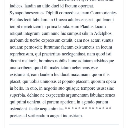
iudices, laudin an uitio duci id factum oporteat.
Synapothnescontes Diphili comoediast: eam Commorientes
Plautus fecit fabulam. in Graeca adulescens est, qui lenoni
ieripit meretricem in prima tabula: eum Plautus locum
reliquit integrum. eum nunc hic sumpsit sibi in Adelphos,
uerbum de uerbo expressum extulit. eam nos acturi sumus
nouam: pernoscite furtumne factum existumetis an locum
reprehensum, qui praeteritus neclegentiast. nam quod isti
dicunt maliuoli, homines nobilis hunc adiutare adsidueque
una scribere: quod illi maledictum uehemens esse
existumant, eam laudem hic ducit maxumam, quom illis
placet, qui uobis uniuorsis et populo placent, quorum opera
in bello, in otio, in negotio suo quisque tempore usust sine
superbia. dehinc ne exspectetis argumentum fabulae: senes
qui primi uenient, ei partem aperient, in agendo partem
ostendent. facite aequanimitas * * * * * * * * * * * * * *
poetae ad scribendum augeat industriam.