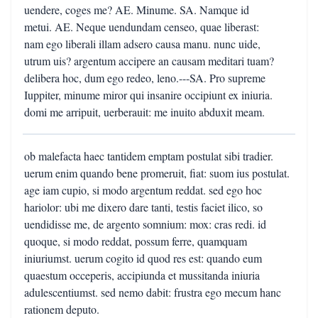
uendere, coges me? AE. Minume. SA. Namque id
metui. AE. Neque uendundam censeo, quae liberast:
nam ego liberali illam adsero causa manu. nunc uide,
utrum uis? argentum accipere an causam meditari tuam?
delibera hoc, dum ego redeo, leno.---SA. Pro supreme
Iuppiter, minume miror qui insanire occipiunt ex iniuria.
domi me arripuit, uerberauit: me inuito abduxit meam.
ob malefacta haec tantidem emptam postulat sibi tradier.
uerum enim quando bene promeruit, fiat: suom ius postulat.
age iam cupio, si modo argentum reddat. sed ego hoc
hariolor: ubi me dixero dare tanti, testis faciet ilico, so
uendidisse me, de argento somnium: mox: cras redi. id
quoque, si modo reddat, possum ferre, quamquam
iniuriumst. uerum cogito id quod res est: quando eum
quaestum occeperis, accipiunda et mussitanda iniuria
adulescentiumst. sed nemo dabit: frustra ego mecum hanc
rationem deputo.