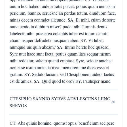
unum hoc habeo: uide si satis placet: potius quam uenias in
periclum, Sannio, seruesne an perdas totum, diuiduom face.
minas decem conradet alicunde. SA. Ei mihi, etiam de sorte
nunc uenio in dubium miser? pudet nihil? omnis dentis
labefecit mihi, praeterea colaphis tuber est totum caput:
etiam insuper defrudet? nusquam abeo. SY. Vt lubet:
numquid uis quin abeam? SA. Immo hercle hoc quaeso,
Syre utut haec sunt facta, potius quam lites sequar meum
mihi reddatur, saltem quanti emptast. Syre, scio te antehac
non esse usum amicitia mea: memorem me dices esse et
gratum. SY. Sedulo faciam. sed Ctesiphonem uideo: laetus
est de amica. SA. Quid quod te oro? SY. Paulisper mane.
CTESIPHO SANNIO SYRVS ADVLESCENS LENO
20
SERVOS
CT. Abs quiuis homine, quomst opus, beneficium accipere