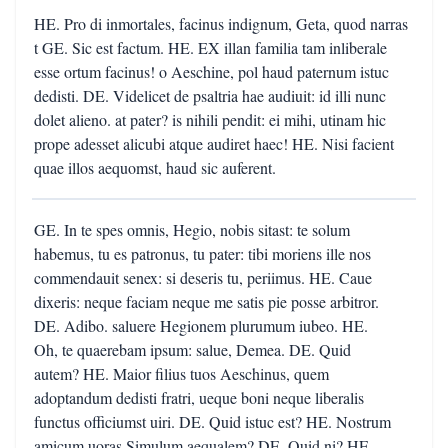
HE. Pro di inmortales, facinus indignum, Geta, quod narras
t GE. Sic est factum. HE. EX illan familia tam inliberale
esse ortum facinus! o Aeschine, pol haud paternum istuc
dedisti. DE. Videlicet de psaltria hae audiuit: id illi nunc
dolet alieno. at pater? is nihili pendit: ei mihi, utinam hic
prope adesset alicubi atque audiret haec! HE. Nisi facient
quae illos aequomst, haud sic auferent.
GE. In te spes omnis, Hegio, nobis sitast: te solum
habemus, tu es patronus, tu pater: tibi moriens ille nos
commendauit senex: si deseris tu, periimus. HE. Caue
dixeris: neque faciam neque me satis pie posse arbitror.
DE. Adibo. saluere Hegionem plurumum iubeo. HE.
Oh, te quaerebam ipsum: salue, Demea. DE. Quid
autem? HE. Maior filius tuos Aeschinus, quem
adoptandum dedisti fratri, ueque boni neque liberalis
functus officiumst uiri. DE. Quid istuc est? HE. Nostrum
amicum uoras Simulum aequalem? DE. Quid ni? HE.