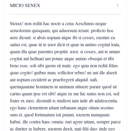
MICIO SENEX
5
Storax! non rediit hac nocte a cena Aeschinus neque
seruolorum quisquam, qui aduorsum ierant. profecto hoc
uere dicunt: si absis uspiam atque ibi si cesses, euenire ea
satius est, quae in te uxor dicit et quae in animo cogitat irata,
quam illa quae parentes propitii. uxor, si cesses, aut te amare
cogitat aut helluari aut potare atque animo obsequi et tibi
bene esse, soli sibi quom sit male. ego quia non rediit filius
quae cogito! quibus nunc sollicitor rebus! ne aut ille alserit
aut uspiam ceciderit ac praefregerit aliquid. uah,
quemquamne hominem in animum stituere parare quod sit
carius quam ipse est sibi! atque ex me hic natus non est, sed
fratre ex meo. dissimili is studiost iam inde ab adulescentia.
ego hanc clementem uitam urbanam atque otium secutus
sum et, quod fortunatum isti putant, uxorem numquam
habui. ille contra haec omnia: ruri agere uitam, semper parce
ac duriter se habere, uxorem duxit, nati filii duo: inde ego