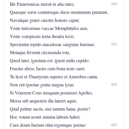
Ille Paraetonicas mersit in alta rates;
390
Quaeque soror coniunxque ducis monimenta pararunt,
Navalique gener cinctus honore caput;
Visite turicremas vaccae Memphitidos aras,
Visite conspicuis terna theatra locis;
Spectentur tepido maculosae sanguine harenae,
395
Metaque ferventi circueunda rota.
Quod latet, ignotum est: ignoti nulla cupido:
Fructus abest, facies cum bona teste caret.
Tu licet et Thamyram superes et Amoebea cantu,
Non erit ignotae gratia magna lyrae.
400
Si Venerem Cous nusquam posuisset Apelles,
Mersa sub aequoreis illa lateret aquis.
Quid petitur sacris, nisi tantum fama, poetis?
Hoc votum nostri summa laboris habet.
Cura deum fuerant olim regumque poetae:
405