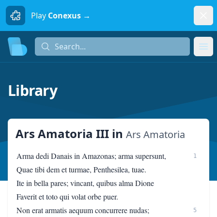
Dism
Play
Conexus →
Search...
Search...
Ope
Library
Ars Amatoria III
in
Ars Amatoria
Arma dedi Danais in Amazonas; arma supersunt,
1
Quae tibi dem et turmae, Penthesilea, tuae.
Ite in bella pares; vincant, quibus alma Dione
Faverit et toto qui volat orbe puer.
Non erat armatis aequum concurrere nudas;
5