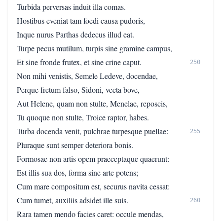
Turbida perversas induit illa comas.
Hostibus eveniat tam foedi causa pudoris,
Inque nurus Parthas dedecus illud eat.
Turpe pecus mutilum, turpis sine gramine campus,
Et sine fronde frutex, et sine crine caput.
250
Non mihi venistis, Semele Ledeve, docendae,
Perque fretum falso, Sidoni, vecta bove,
Aut Helene, quam non stulte, Menelae, reposcis,
Tu quoque non stulte, Troice raptor, habes.
Turba docenda venit, pulchrae turpesque puellae:
255
Pluraque sunt semper deteriora bonis.
Formosae non artis opem praeceptaque quaerunt:
Est illis sua dos, forma sine arte potens;
Cum mare compositum est, securus navita cessat:
Cum tumet, auxiliis adsidet ille suis.
260
Rara tamen mendo facies caret: occule mendas,