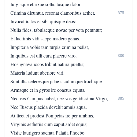
Iurgiaque et rixae sollicitusque dolor:
Crimina dicuntur, resonat clamoribus aether,
375
Invocat iratos et sibi quisque deos:
Nulla fides, tabulaeque novae per vota petuntur;
Et lacrimis vidi saepe madere genas.
Iuppiter a vobis tam turpia crimina pellat,
In quibus est ulli cura placere viro.
380
Hos ignava iocos tribuit natura puellis;
Materia ludunt uberiore viri.
Sunt illis celeresque pilae iaculumque trochique
Armaque et in gyros ire coactus equus.
Nec vos Campus habet, nec vos gelidissima Virgo,
385
Nec Tuscus placida devehit amnis aqua.
At licet et prodest Pompeias ire per umbras,
Virginis aetheriis cum caput ardet equis;
Visite laurigero sacrata Palatia Phoebo: