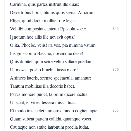
Carmina, quis partes instruit ille duas:
Deve tribus libris, titulus quos signat Amorum,
Elige, quod docili molliter ore legas:
Vel tibi composita cantetur Epistola voce:
345
Ignotum hoc aliis ille novavit opus.'
O ita, Phoebe, velis! ita vos, pia numina vatum,
Insignis cornu Bacche, novemque deae!
Quis dubitet, quin scire velim saltare puellam,
Ut moveat posito brachia iussa mero?
350
Artifices lateris, scenae spectacula, amantur:
Tantum mobilitas illa decoris habet.
Parva monere pudet, talorum dicere iactus
Ut sciat, et vires, tessera missa, tuas:
Et modo tres iactet numeros, modo cogitet, apte
355
Quam subeat partem callida, quamque vocet.
Cautaque non stulte latronum proelia ludat,