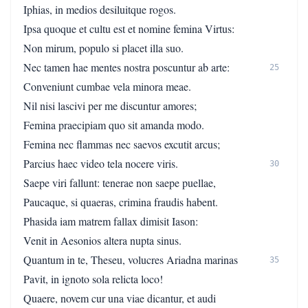
Iphias, in medios desiluitque rogos.
Ipsa quoque et cultu est et nomine femina Virtus:
Non mirum, populo si placet illa suo.
Nec tamen hae mentes nostra poscuntur ab arte:
25
Conveniunt cumbae vela minora meae.
Nil nisi lascivi per me discuntur amores;
Femina praecipiam quo sit amanda modo.
Femina nec flammas nec saevos excutit arcus;
Parcius haec video tela nocere viris.
30
Saepe viri fallunt: tenerae non saepe puellae,
Paucaque, si quaeras, crimina fraudis habent.
Phasida iam matrem fallax dimisit Iason:
Venit in Aesonios altera nupta sinus.
Quantum in te, Theseu, volucres Ariadna marinas
35
Pavit, in ignoto sola relicta loco!
Quaere, novem cur una viae dicantur, et audi