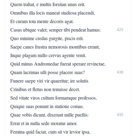
Quem trahat, e multis forsitan unus erit.
Omnibus illa locis maneat studiosa placendi,
Et curam tota mente decoris agat.
Casus ubique valet; semper tibi pendeat hamus:
425
Quo minime credas gurgite, piscis erit.
Saepe canes frustra nemorosis montibus errant,
Inque plagam nullo cervus agente venit.
Quid minus Andromedae fuerat sperare revinctae,
Quam lacrimas ulli posse placere suas?
430
Funere saepe viri vir quaeritur; ire solutis
Crinibus et fletus non tenuisse decet.
Sed vitate viros cultum formamque professos,
Quique suas ponunt in statione comas.
Quae vobis dicunt, dixerunt mille puellis:
435
Errat et in nulla sede moratur amor.
Femina quid faciat, cum sit vir levior ipsa,