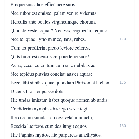
Proque suis alios efficit aere suos.
Nec rubor est emisse; palam venire videmus
Herculis ante oculos virgineumque chorum.
Quid de veste loquar? Nec vos, segmenta, requiro
Nec te, quae Tyrio murice, lana, rubes.
170
Cum tot prodierint pretio leviore colores,
Quis furor est census corpore ferre suos!
Aeris, ecce, color, tum cum sine nubibus aer,
Nec tepidus pluvias concitat auster aquas:
Ecce, tibi similis, quae quondam Phrixon et Hellen
175
Diceris Inois eripuisse dolis;
Hic undas imitatur, habet quoque nomen ab undis:
Crediderim nymphas hac ego veste tegi.
Ille crocum simulat: croceo velatur amictu,
Roscida luciferos cum dea iungit equos:
180
Hic Paphias myrtos, hic purpureas amethystos,