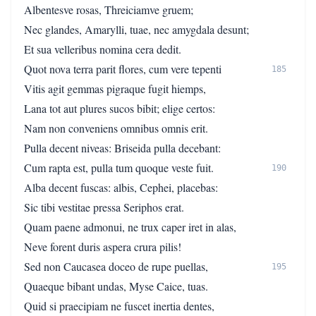
Albentesve rosas, Threiciamve gruem;
Nec glandes, Amarylli, tuae, nec amygdala desunt;
Et sua velleribus nomina cera dedit.
Quot nova terra parit flores, cum vere tepenti
185
Vitis agit gemmas pigraque fugit hiemps,
Lana tot aut plures sucos bibit; elige certos:
Nam non conveniens omnibus omnis erit.
Pulla decent niveas: Briseida pulla decebant:
Cum rapta est, pulla tum quoque veste fuit.
190
Alba decent fuscas: albis, Cephei, placebas:
Sic tibi vestitae pressa Seriphos erat.
Quam paene admonui, ne trux caper iret in alas,
Neve forent duris aspera crura pilis!
Sed non Caucasea doceo de rupe puellas,
195
Quaeque bibant undas, Myse Caice, tuas.
Quid si praecipiam ne fuscet inertia dentes,