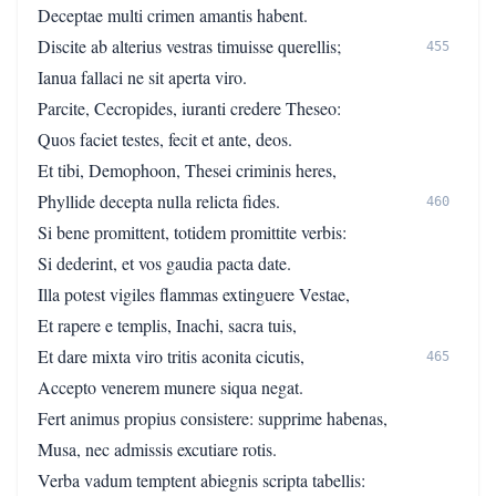
Deceptae multi crimen amantis habent.
Discite ab alterius vestras timuisse querellis;
455
Ianua fallaci ne sit aperta viro.
Parcite, Cecropides, iuranti credere Theseo:
Quos faciet testes, fecit et ante, deos.
Et tibi, Demophoon, Thesei criminis heres,
Phyllide decepta nulla relicta fides.
460
Si bene promittent, totidem promittite verbis:
Si dederint, et vos gaudia pacta date.
Illa potest vigiles flammas extinguere Vestae,
Et rapere e templis, Inachi, sacra tuis,
Et dare mixta viro tritis aconita cicutis,
465
Accepto venerem munere siqua negat.
Fert animus propius consistere: supprime habenas,
Musa, nec admissis excutiare rotis.
Verba vadum temptent abiegnis scripta tabellis: