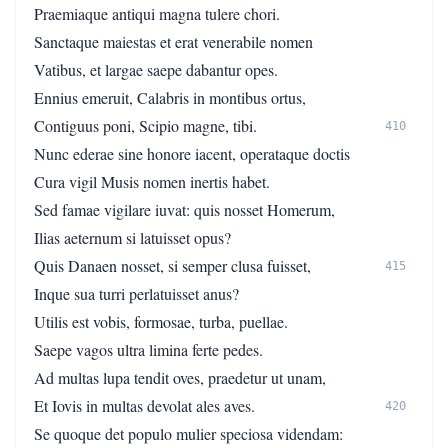
Praemiaque antiqui magna tulere chori.
Sanctaque maiestas et erat venerabile nomen
Vatibus, et largae saepe dabantur opes.
Ennius emeruit, Calabris in montibus ortus,
Contiguus poni, Scipio magne, tibi.
410
Nunc ederae sine honore iacent, operataque doctis
Cura vigil Musis nomen inertis habet.
Sed famae vigilare iuvat: quis nosset Homerum,
Ilias aeternum si latuisset opus?
Quis Danaen nosset, si semper clusa fuisset,
415
Inque sua turri perlatuisset anus?
Utilis est vobis, formosae, turba, puellae.
Saepe vagos ultra limina ferte pedes.
Ad multas lupa tendit oves, praedetur ut unam,
Et Iovis in multas devolat ales aves.
420
Se quoque det populo mulier speciosa videndam: