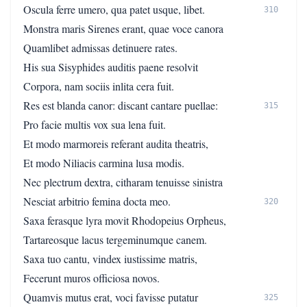
Oscula ferre umero, qua patet usque, libet.
310
Monstra maris Sirenes erant, quae voce canora
Quamlibet admissas detinuere rates.
His sua Sisyphides auditis paene resolvit
Corpora, nam sociis inlita cera fuit.
Res est blanda canor: discant cantare puellae:
315
Pro facie multis vox sua lena fuit.
Et modo marmoreis referant audita theatris,
Et modo Niliacis carmina lusa modis.
Nec plectrum dextra, citharam tenuisse sinistra
Nesciat arbitrio femina docta meo.
320
Saxa ferasque lyra movit Rhodopeius Orpheus,
Tartareosque lacus tergeminumque canem.
Saxa tuo cantu, vindex iustissime matris,
Fecerunt muros officiosa novos.
Quamvis mutus erat, voci favisse putatur
325