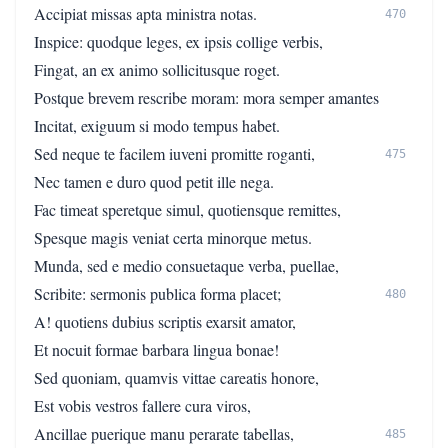
Accipiat missas apta ministra notas.
470
Inspice: quodque leges, ex ipsis collige verbis,
Fingat, an ex animo sollicitusque roget.
Postque brevem rescribe moram: mora semper amantes
Incitat, exiguum si modo tempus habet.
Sed neque te facilem iuveni promitte roganti,
475
Nec tamen e duro quod petit ille nega.
Fac timeat speretque simul, quotiensque remittes,
Spesque magis veniat certa minorque metus.
Munda, sed e medio consuetaque verba, puellae,
Scribite: sermonis publica forma placet;
480
A! quotiens dubius scriptis exarsit amator,
Et nocuit formae barbara lingua bonae!
Sed quoniam, quamvis vittae careatis honore,
Est vobis vestros fallere cura viros,
Ancillae puerique manu perarate tabellas,
485