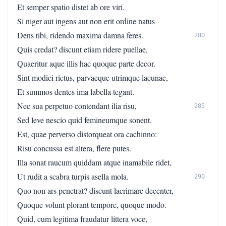
Et semper spatio distet ab ore viri.
Si niger aut ingens aut non erit ordine natus
Dens tibi, ridendo maxima damna feres.
280
Quis credat? discunt etiam ridere puellae,
Quaeritur aque illis hac quoque parte decor.
Sint modici rictus, parvaeque utrimque lacunae,
Et summos dentes ima labella tegant.
Nec sua perpetuo contendant ilia risu,
285
Sed leve nescio quid femineumque sonent.
Est, quae perverso distorqueat ora cachinno:
Risu concussa est altera, flere putes.
Illa sonat raucum quiddam atque inamabile ridet,
Ut rudit a scabra turpis asella mola.
290
Quo non ars penetrat? discunt lacrimare decenter,
Quoque volunt plorant tempore, quoque modo.
Quid, cum legitima fraudatur littera voce,