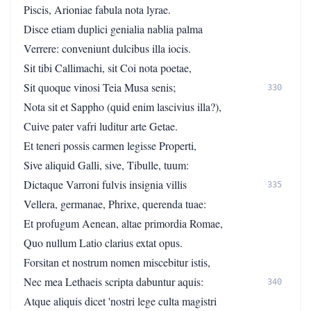
Piscis, Arioniae fabula nota lyrae.
Disce etiam duplici genialia nablia palma
Verrere: conveniunt dulcibus illa iocis.
Sit tibi Callimachi, sit Coi nota poetae,
Sit quoque vinosi Teia Musa senis;
330
Nota sit et Sappho (quid enim lascivius illa?),
Cuive pater vafri luditur arte Getae.
Et teneri possis carmen legisse Properti,
Sive aliquid Galli, sive, Tibulle, tuum:
Dictaque Varroni fulvis insignia villis
335
Vellera, germanae, Phrixe, querenda tuae:
Et profugum Aenean, altae primordia Romae,
Quo nullum Latio clarius extat opus.
Forsitan et nostrum nomen miscebitur istis,
Nec mea Lethaeis scripta dabuntur aquis:
340
Atque aliquis dicet 'nostri lege culta magistri