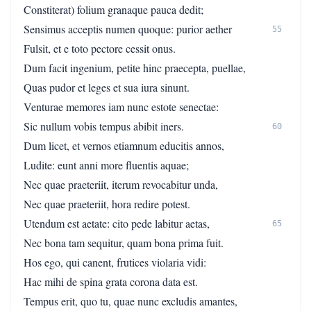
Constiterat) folium granaque pauca dedit;
Sensimus acceptis numen quoque: purior aether
55
Fulsit, et e toto pectore cessit onus.
Dum facit ingenium, petite hinc praecepta, puellae,
Quas pudor et leges et sua iura sinunt.
Venturae memores iam nunc estote senectae:
Sic nullum vobis tempus abibit iners.
60
Dum licet, et vernos etiamnum educitis annos,
Ludite: eunt anni more fluentis aquae;
Nec quae praeteriit, iterum revocabitur unda,
Nec quae praeteriit, hora redire potest.
Utendum est aetate: cito pede labitur aetas,
65
Nec bona tam sequitur, quam bona prima fuit.
Hos ego, qui canent, frutices violaria vidi:
Hac mihi de spina grata corona data est.
Tempus erit, quo tu, quae nunc excludis amantes,