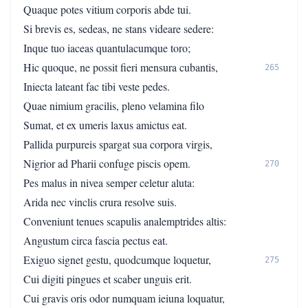
Quaque potes vitium corporis abde tui.
Si brevis es, sedeas, ne stans videare sedere:
Inque tuo iaceas quantulacumque toro;
Hic quoque, ne possit fieri mensura cubantis,
265
Iniecta lateant fac tibi veste pedes.
Quae nimium gracilis, pleno velamina filo
Sumat, et ex umeris laxus amictus eat.
Pallida purpureis spargat sua corpora virgis,
Nigrior ad Pharii confuge piscis opem.
270
Pes malus in nivea semper celetur aluta:
Arida nec vinclis crura resolve suis.
Conveniunt tenues scapulis analemptrides altis:
Angustum circa fascia pectus eat.
Exiguo signet gestu, quodcumque loquetur,
275
Cui digiti pingues et scaber unguis erit.
Cui gravis oris odor numquam ieiuna loquatur,