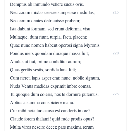
Demptus ab inmundo vellere sucus ovis.
Nec coram mixtas cervae sumpsisse medullas,
215
Nec coram dentes defricuisse probem;
Ista dabunt formam, sed erunt deformia visu:
Multaque, dum fiunt, turpia, facta placent;
Quae nunc nomen habent operosi signa Myronis
Pondus iners quondam duraque massa fuit;
220
Anulus ut fiat, primo conliditur aurum;
Quas geritis vestis, sordida lana fuit;
Cum fieret, lapis asper erat: nunc, nobile signum,
Nuda Venus madidas exprimit imbre comas.
Tu quoque dum coleris, nos te dormire putemus;
225
Aptius a summa conspiciere manu.
Cur mihi nota tuo causa est candoris in ore?
Claude forem thalami! quid rude prodis opus?
Multa viros nescire decet; pars maxima rerum