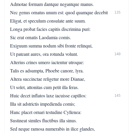
Admotae formam dantque negantque manus.
Nec genus ornatus unum est: quod quamque decebit
135
Eligat, et speculum consulate ante suum.
Longa probat facies capitis discrimina puri:
Sic erat ornatis Laodamia comis.
Exiguum summa nodum sibi fronte relinqui,
Ut pateant aures, ora rotunda volunt.
140
Alterius crines umero iactentur utroque:
Talis es adsumpta, Phoebe canore, lyra.
Altera succinctae religetur more Dianae,
Ut solet, attonitas cum petit illa feras.
Huic decet inflatos laxe iacuisse capillos:
145
Illa sit adstrictis impedienda comis;
Hanc placet ornari testudine Cyllenea:
Sustineat similes fluctibus illa sinus.
Sed neque ramosa numerabis in ilice glandes,