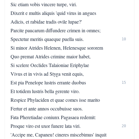
Sic etiam vobis vincere turpe, viri.
Dixerit e multis aliquis 'quid virus in angues
Adicis, et rabidae tradis ovile lupae?'
Parcite paucarum diffundere crimen in omnes;
Spectetur meritis quaeque puella suis.
10
Si minor Atrides Helenen, Helenesque sororem
Quo premat Atrides crimine maior habet,
Si scelere Oeclides Talaioniae Eriphylae
Vivus et in vivis ad Styga venit equis,
Est pia Penelope lustris errante duobus
15
Et totidem lustris bella gerente viro.
Respice Phylaciden et quae comes isse marito
Fertur et ante annos occubuisse suos.
Fata Pheretiadae coniunx Pagasaea redemit:
Proque viro est uxor funere lata viri.
20
'Accipe me, Capaneu! cineres miscebimus' inquit