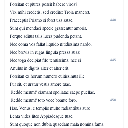
Forsitan et plures possit habere viros?
Vix mihi credetis, sed credite: Troia maneret,
Praeceptis Priamo si foret usa satae.
440
Sunt qui mendaci specie grassentur amoris,
Perque aditus talis lucra pudenda petant.
Nec coma vos fallat liquido nitidissima nardo,
Nec brevis in rugas lingula pressa suas:
Nec toga decipiat filo tenuissima, nec si
445
Anulus in digitis alter et alter erit.
Forsitan ex horum numero cultissimus ille
Fur sit, et uratur vestis amore tuae.
'Redde meum!' clamant spoliatae saepe puellae,
'Redde meum!' toto voce boante foro.
450
Has, Venus, e templis multo radiantibus auro
Lenta vides lites Appiadesque tuae.
Sunt quoque non dubia quaedam mala nomina fama: