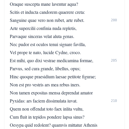
Oraque suscepta mane laventur aqua?
Scitis et inducta candorem quaerere creta:
Sanguine quae vero non rubet, arte rubet.
200
Arte supercilii confinia nuda repletis,
Parvaque sinceras velat aluta genas.
Nec pudor est oculos tenui signare favilla,
Vel prope te nato, lucide Cydne, croco.
Est mihi, quo dixi vestrae medicamina formae,
205
Parvus, sed cura grande, libellus, opus;
Hinc quoque praesidium laesae petitote figurae;
Non est pro vestris ars mea rebus iners.
Non tamen expositas mensa deprendat amator
Pyxidas: ars faciem dissimulata iuvat.
210
Quem non offendat toto faex inlita vultu,
Cum fluit in tepidos pondere lapsa sinus?
Oesypa quid redolent? quamvis mittatur Athenis