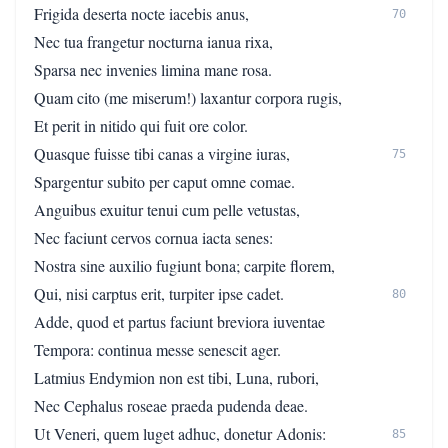
Frigida deserta nocte iacebis anus,
70
Nec tua frangetur nocturna ianua rixa,
Sparsa nec invenies limina mane rosa.
Quam cito (me miserum!) laxantur corpora rugis,
Et perit in nitido qui fuit ore color.
Quasque fuisse tibi canas a virgine iuras,
75
Spargentur subito per caput omne comae.
Anguibus exuitur tenui cum pelle vetustas,
Nec faciunt cervos cornua iacta senes:
Nostra sine auxilio fugiunt bona; carpite florem,
Qui, nisi carptus erit, turpiter ipse cadet.
80
Adde, quod et partus faciunt breviora iuventae
Tempora: continua messe senescit ager.
Latmius Endymion non est tibi, Luna, rubori,
Nec Cephalus roseae praeda pudenda deae.
Ut Veneri, quem luget adhuc, donetur Adonis:
85