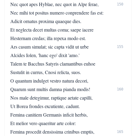
Nec quot apes Hyblae, nec quot in Alpe ferae,
150
Nec mihi tot positus numero conprendere fas est:
Adicit ornatus proxima quaeque dies.
Et neglecta decet multas coma; saepe iacere
Hesternam credas; illa repexa modo est.
Ars casum simulat; sic capta vidit ut urbe
155
Alcides Iolen, 'hanc ego' dixit 'amo.'
Talem te Bacchus Satyris clamantibus euhoe
Sustulit in currus, Cnosi relicta, suos.
O quantum indulget vestro natura decori,
Quarum sunt multis damna pianda modis!
160
Nos male detegimur, raptique aetate capilli,
Ut Borea frondes excutiente, cadunt.
Femina canitiem Germanis inficit herbis,
Et melior vero quaeritur arte color:
Femina procedit densissima crinibus emptis,
165