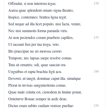
Offendat, si non interiora tegas.
230
Aurea quae splendent ornato signa theatro,
Inspice, contemnes: brattea ligna tegit;
Sed neque ad illa licet populo, nisi facta, venire,
Nec nisi summotis forma paranda viris.
At non pectendos coram praebere capillos,
235
Ut iaceant fusi per tua terga, veto.
Illo praecipue ne sis morosa caveto
Tempore, nec lapsas saepe resolve comas.
Tuta sit ornatrix; odi, quae sauciat ora
Unguibus et rapta brachia figit acu.
240
Devovet, ut tangit, dominae caput illa, simulque
Plorat in invisas sanguinolenta comas.
Quae male crinita est, custodem in limine ponat,
Orneturve Bonae semper in aede deae.
Dictus eram subito cuidam venisse puellae:
245