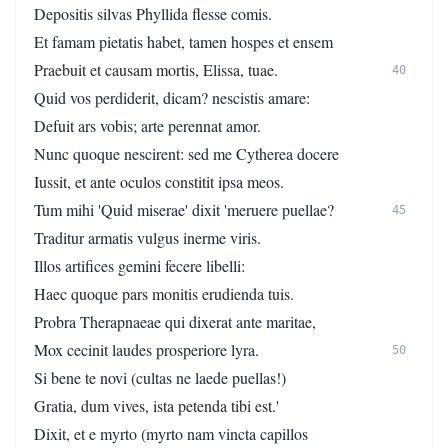
Depositis silvas Phyllida flesse comis.
Et famam pietatis habet, tamen hospes et ensem
Praebuit et causam mortis, Elissa, tuae.
40
Quid vos perdiderit, dicam? nescistis amare:
Defuit ars vobis; arte perennat amor.
Nunc quoque nescirent: sed me Cytherea docere
Iussit, et ante oculos constitit ipsa meos.
Tum mihi 'Quid miserae' dixit 'meruere puellae?
45
Traditur armatis vulgus inerme viris.
Illos artifices gemini fecere libelli:
Haec quoque pars monitis erudienda tuis.
Probra Therapnaeae qui dixerat ante maritae,
Mox cecinit laudes prosperiore lyra.
50
Si bene te novi (cultas ne laede puellas!)
Gratia, dum vives, ista petenda tibi est.'
Dixit, et e myrto (myrto nam vincta capillos