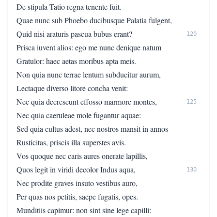
De stipula Tatio regna tenente fuit.
Quae nunc sub Phoebo ducibusque Palatia fulgent,
Quid nisi araturis pascua bubus erant?
120
Prisca iuvent alios: ego me nunc denique natum
Gratulor: haec aetas moribus apta meis.
Non quia nunc terrae lentum subducitur aurum,
Lectaque diverso litore concha venit:
Nec quia decrescunt effosso marmore montes,
125
Nec quia caeruleae mole fugantur aquae:
Sed quia cultus adest, nec nostros mansit in annos
Rusticitas, priscis illa superstes avis.
Vos quoque nec caris aures onerate lapillis,
Quos legit in viridi decolor Indus aqua,
130
Nec prodite graves insuto vestibus auro,
Per quas nos petitis, saepe fugatis, opes.
Munditiis capimur: non sint sine lege capilli: