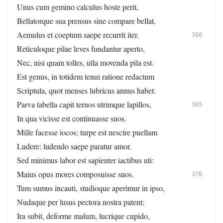
Unus cum gemino calculus hoste perit,
Bellatorque sua prensus sine compare bellat,
Aemulus et coeptum saepe recurrit iter.
360
Reticuloque pilae leves fundantur aperto,
Nec, nisi quam tolles, ulla movenda pila est.
Est genus, in totidem tenui ratione redactum
Scriptula, quot menses lubricus annus habet:
Parva tabella capit ternos utrimque lapillos,
365
In qua vicisse est continuasse suos.
Mille facesse iocos; turpe est nescire puellam
Ludere: ludendo saepe paratur amor.
Sed minimus labor est sapienter iactibus uti:
Maius opus mores composuisse suos.
370
Tum sumus incauti, studioque aperimur in ipso,
Nudaque per lusus pectora nostra patent;
Ira subit, deforme malum, lucrique cupido,