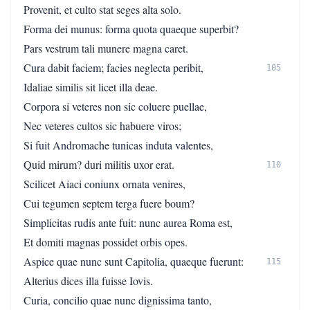
Provenit, et culto stat seges alta solo.
Forma dei munus: forma quota quaeque superbit?
Pars vestrum tali munere magna caret.
Cura dabit faciem; facies neglecta peribit,
105
Idaliae similis sit licet illa deae.
Corpora si veteres non sic coluere puellae,
Nec veteres cultos sic habuere viros;
Si fuit Andromache tunicas induta valentes,
Quid mirum? duri militis uxor erat.
110
Scilicet Aiaci coniunx ornata venires,
Cui tegumen septem terga fuere boum?
Simplicitas rudis ante fuit: nunc aurea Roma est,
Et domiti magnas possidet orbis opes.
Aspice quae nunc sunt Capitolia, quaeque fuerunt:
115
Alterius dices illa fuisse Iovis.
Curia, concilio quae nunc dignissima tanto,