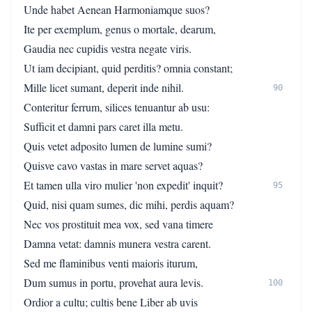
Unde habet Aenean Harmoniamque suos?
Ite per exemplum, genus o mortale, dearum,
Gaudia nec cupidis vestra negate viris.
Ut iam decipiant, quid perditis? omnia constant;
Mille licet sumant, deperit inde nihil.
90
Conteritur ferrum, silices tenuantur ab usu:
Sufficit et damni pars caret illa metu.
Quis vetet adposito lumen de lumine sumi?
Quisve cavo vastas in mare servet aquas?
Et tamen ulla viro mulier 'non expedit' inquit?
95
Quid, nisi quam sumes, dic mihi, perdis aquam?
Nec vos prostituit mea vox, sed vana timere
Damna vetat: damnis munera vestra carent.
Sed me flaminibus venti maioris iturum,
Dum sumus in portu, provehat aura levis.
100
Ordior a cultu; cultis bene Liber ab uvis