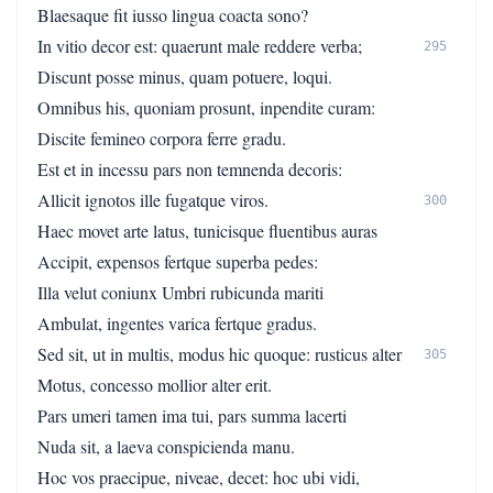
Blaesaque fit iusso lingua coacta sono?
In vitio decor est: quaerunt male reddere verba;
295
Discunt posse minus, quam potuere, loqui.
Omnibus his, quoniam prosunt, inpendite curam:
Discite femineo corpora ferre gradu.
Est et in incessu pars non temnenda decoris:
Allicit ignotos ille fugatque viros.
300
Haec movet arte latus, tunicisque fluentibus auras
Accipit, expensos fertque superba pedes:
Illa velut coniunx Umbri rubicunda mariti
Ambulat, ingentes varica fertque gradus.
Sed sit, ut in multis, modus hic quoque: rusticus alter
305
Motus, concesso mollior alter erit.
Pars umeri tamen ima tui, pars summa lacerti
Nuda sit, a laeva conspicienda manu.
Hoc vos praecipue, niveae, decet: hoc ubi vidi,