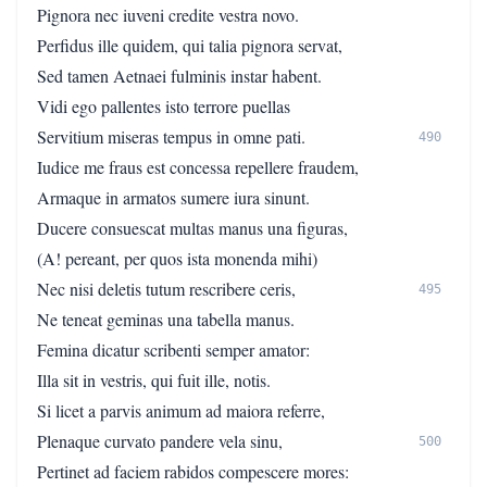
Pignora nec iuveni credite vestra novo.
Perfidus ille quidem, qui talia pignora servat,
Sed tamen Aetnaei fulminis instar habent.
Vidi ego pallentes isto terrore puellas
Servitium miseras tempus in omne pati.
490
Iudice me fraus est concessa repellere fraudem,
Armaque in armatos sumere iura sinunt.
Ducere consuescat multas manus una figuras,
(A! pereant, per quos ista monenda mihi)
Nec nisi deletis tutum rescribere ceris,
495
Ne teneat geminas una tabella manus.
Femina dicatur scribenti semper amator:
Illa sit in vestris, qui fuit ille, notis.
Si licet a parvis animum ad maiora referre,
Plenaque curvato pandere vela sinu,
500
Pertinet ad faciem rabidos compescere mores: