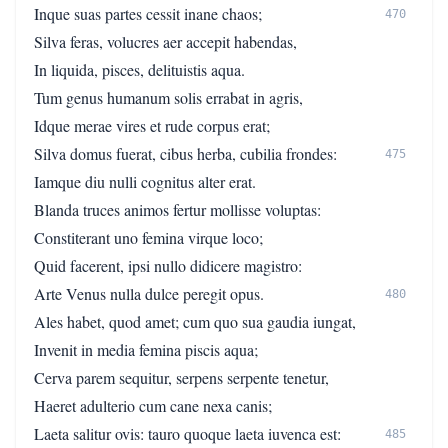
Inque suas partes cessit inane chaos;
470
Silva feras, volucres aer accepit habendas,
In liquida, pisces, delituistis aqua.
Tum genus humanum solis errabat in agris,
Idque merae vires et rude corpus erat;
Silva domus fuerat, cibus herba, cubilia frondes:
475
Iamque diu nulli cognitus alter erat.
Blanda truces animos fertur mollisse voluptas:
Constiterant uno femina virque loco;
Quid facerent, ipsi nullo didicere magistro:
Arte Venus nulla dulce peregit opus.
480
Ales habet, quod amet; cum quo sua gaudia iungat,
Invenit in media femina piscis aqua;
Cerva parem sequitur, serpens serpente tenetur,
Haeret adulterio cum cane nexa canis;
Laeta salitur ovis: tauro quoque laeta iuvenca est:
485