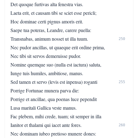
Det quoque furtivas alta fenestra vias.
Laeta erit, et causam tibi se sciet esse pericli;
Hoc dominae certi pignus amoris erit.
Saepe tua poteras, Leandre, carere puella:
Transnabas, animum nosset ut illa tuum.
250
Nec pudor ancillas, ut quaeque erit ordine prima,
Nec tibi sit servos demeruisse pudor.
Nomine quemque suo (nulla est iactura) saluta,
Iunge tuis humiles, ambitiose, manus.
Sed tamen et servo (levis est inpensa) roganti
255
Porrige Fortunae munera parva die:
Porrige et ancillae, qua poenas luce pependit
Lusa maritali Gallica veste manus.
Fac plebem, mihi crede, tuam; sit semper in illa
Ianitor et thalami qui iacet ante fores.
260
Nec dominam iubeo pretioso munere dones: