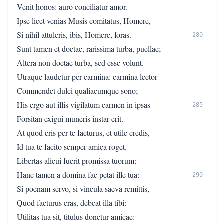
Venit honos: auro conciliatur amor.
Ipse licet venias Musis comitatus, Homere,
Si nihil attuleris, ibis, Homere, foras.
280
Sunt tamen et doctae, rarissima turba, puellae;
Altera non doctae turba, sed esse volunt.
Utraque laudetur per carmina: carmina lector
Commendet dulci qualiacumque sono;
His ergo aut illis vigilatum carmen in ipsas
285
Forsitan exigui muneris instar erit.
At quod eris per te facturus, et utile credis,
Id tua te facito semper amica roget.
Libertas alicui fuerit promissa tuorum:
Hanc tamen a domina fac petat ille tua:
290
Si poenam servo, si vincula saeva remittis,
Quod facturus eras, debeat illa tibi:
Utilitas tua sit, titulus donetur amicae: