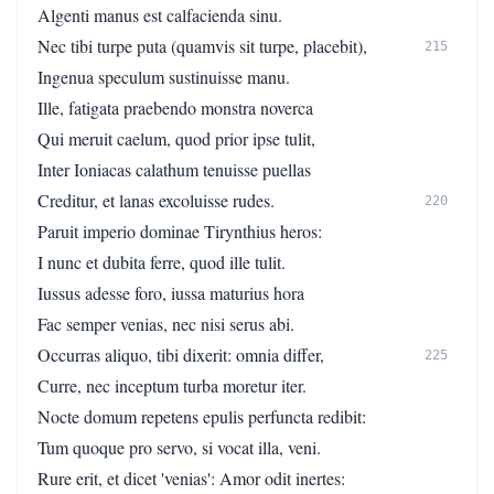
Algenti manus est calfacienda sinu.
Nec tibi turpe puta (quamvis sit turpe, placebit),
215
Ingenua speculum sustinuisse manu.
Ille, fatigata praebendo monstra noverca
Qui meruit caelum, quod prior ipse tulit,
Inter Ioniacas calathum tenuisse puellas
Creditur, et lanas excoluisse rudes.
220
Paruit imperio dominae Tirynthius heros:
I nunc et dubita ferre, quod ille tulit.
Iussus adesse foro, iussa maturius hora
Fac semper venias, nec nisi serus abi.
Occurras aliquo, tibi dixerit: omnia differ,
225
Curre, nec inceptum turba moretur iter.
Nocte domum repetens epulis perfuncta redibit:
Tum quoque pro servo, si vocat illa, veni.
Rure erit, et dicet 'venias': Amor odit inertes: