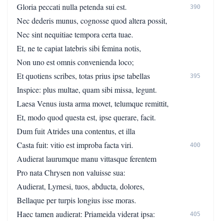
Gloria peccati nulla petenda sui est.
390
Nec dederis munus, cognosse quod altera possit,
Nec sint nequitiae tempora certa tuae.
Et, ne te capiat latebris sibi femina notis,
Non uno est omnis convenienda loco;
Et quotiens scribes, totas prius ipse tabellas
395
Inspice: plus multae, quam sibi missa, legunt.
Laesa Venus iusta arma movet, telumque remittit,
Et, modo quod questa est, ipse querare, facit.
Dum fuit Atrides una contentus, et illa
Casta fuit: vitio est improba facta viri.
400
Audierat laurumque manu vittasque ferentem
Pro nata Chrysen non valuisse sua:
Audierat, Lyrnesi, tuos, abducta, dolores,
Bellaque per turpis longius isse moras.
Haec tamen audierat: Priameida viderat ipsa:
405