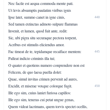
Nec facile est aequa commoda mente pati.
Ut levis absumptis paulatim viribus ignis
Ipse latet, summo canet in igne cinis,
440
Sed tamen extinctas admoto sulpure flammas
Invenit, et lumen, quod fuit ante, redit:
Sic, ubi pigra situ securaque pectora torpent,
Acribus est stimulis eliciendus amor.
Fac timeat de te, tepidamque recalface mentem:
445
Palleat indicio criminis illa tui;
O quater et quotiens numero conprendere non est
Felicem, de quo laesa puella dolet:
Quae, simul invitas crimen pervenit ad aures,
Excidit, et miserae voxque colorque fugit.
450
Ille ego sim, cuius laniet furiosa capillos:
Ille ego sim, teneras cui petat ungue genas,
Quem videat lacrimans, quem torvis spectet ocellis,