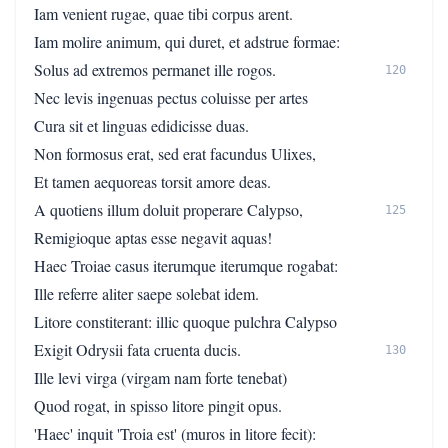
Iam venient rugae, quae tibi corpus arent.
Iam molire animum, qui duret, et adstrue formae:
Solus ad extremos permanet ille rogos.
120
Nec levis ingenuas pectus coluisse per artes
Cura sit et linguas edidicisse duas.
Non formosus erat, sed erat facundus Ulixes,
Et tamen aequoreas torsit amore deas.
A quotiens illum doluit properare Calypso,
125
Remigioque aptas esse negavit aquas!
Haec Troiae casus iterumque iterumque rogabat:
Ille referre aliter saepe solebat idem.
Litore constiterant: illic quoque pulchra Calypso
Exigit Odrysii fata cruenta ducis.
130
Ille levi virga (virgam nam forte tenebat)
Quod rogat, in spisso litore pingit opus.
'Haec' inquit 'Troia est' (muros in litore fecit):