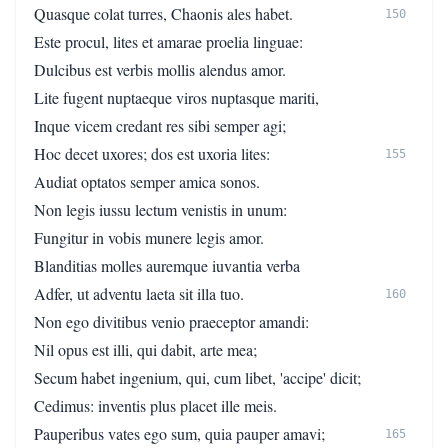
Quasque colat turres, Chaonis ales habet.
150
Este procul, lites et amarae proelia linguae:
Dulcibus est verbis mollis alendus amor.
Lite fugent nuptaeque viros nuptasque mariti,
Inque vicem credant res sibi semper agi;
Hoc decet uxores; dos est uxoria lites:
155
Audiat optatos semper amica sonos.
Non legis iussu lectum venistis in unum:
Fungitur in vobis munere legis amor.
Blanditias molles auremque iuvantia verba
Adfer, ut adventu laeta sit illa tuo.
160
Non ego divitibus venio praeceptor amandi:
Nil opus est illi, qui dabit, arte mea;
Secum habet ingenium, qui, cum libet, 'accipe' dicit;
Cedimus: inventis plus placet ille meis.
Pauperibus vates ego sum, quia pauper amavi;
165