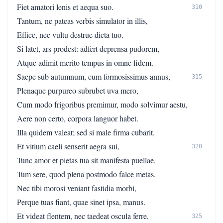
Fiet amatori lenis et aequa suo.
310
Tantum, ne pateas verbis simulator in illis,
Effice, nec vultu destrue dicta tuo.
Si latet, ars prodest: adfert deprensa pudorem,
Atque adimit merito tempus in omne fidem.
Saepe sub autumnum, cum formosissimus annus,
315
Plenaque purpureo subrubet uva mero,
Cum modo frigoribus premimur, modo solvimur aestu,
Aere non certo, corpora languor habet.
Illa quidem valeat; sed si male firma cubarit,
Et vitium caeli senserit aegra sui,
320
Tunc amor et pietas tua sit manifesta puellae,
Tum sere, quod plena postmodo falce metas.
Nec tibi morosi veniant fastidia morbi,
Perque tuas fiant, quae sinet ipsa, manus.
Et videat flentem, nec taedeat oscula ferre,
325