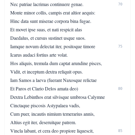
Nec patriae lacrimas continuere genae.
70
Monte minor collis, campis erat altior aequis:
Hinc data sunt miserae corpora bina fugae.
Et movet ipse suas, et nati respicit alas
Daedalus, et cursus sustinet usque suos.
Iamque novum delectat iter, positoque timore
75
Icarus audaci fortius arte volat.
Hos aliquis, tremula dum captat arundine pisces,
Vidit, et inceptum dextra reliquit opus.
Iam Samos a laeva (fuerant Naxosque relictae
Et Paros et Clario Delos amata deo)
80
Dextra Lebinthos erat silvisque umbrosa Calymne
Cinctaque piscosis Astypalaea vadis,
Cum puer, incautis nimium temerarius annis,
Altius egit iter, deseruitque patrem.
Vincla labant, et cera deo propiore liquescit,
85