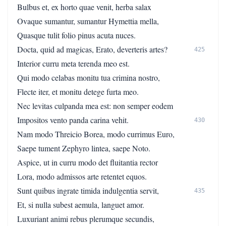
Bulbus et, ex horto quae venit, herba salax
Ovaque sumantur, sumantur Hymettia mella,
Quasque tulit folio pinus acuta nuces.
Docta, quid ad magicas, Erato, deverteris artes?
425
Interior curru meta terenda meo est.
Qui modo celabas monitu tua crimina nostro,
Flecte iter, et monitu detege furta meo.
Nec levitas culpanda mea est: non semper eodem
Impositos vento panda carina vehit.
430
Nam modo Threicio Borea, modo currimus Euro,
Saepe tument Zephyro lintea, saepe Noto.
Aspice, ut in curru modo det fluitantia rector
Lora, modo admissos arte retentet equos.
Sunt quibus ingrate timida indulgentia servit,
435
Et, si nulla subest aemula, languet amor.
Luxuriant animi rebus plerumque secundis,