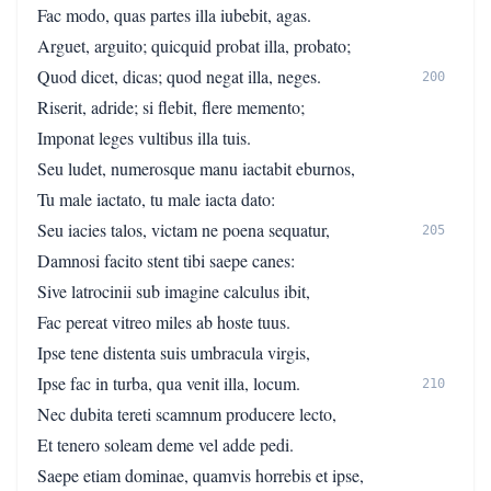
Fac modo, quas partes illa iubebit, agas.
Arguet, arguito; quicquid probat illa, probato;
Quod dicet, dicas; quod negat illa, neges.
200
Riserit, adride; si flebit, flere memento;
Imponat leges vultibus illa tuis.
Seu ludet, numerosque manu iactabit eburnos,
Tu male iactato, tu male iacta dato:
Seu iacies talos, victam ne poena sequatur,
205
Damnosi facito stent tibi saepe canes:
Sive latrocinii sub imagine calculus ibit,
Fac pereat vitreo miles ab hoste tuus.
Ipse tene distenta suis umbracula virgis,
Ipse fac in turba, qua venit illa, locum.
210
Nec dubita tereti scamnum producere lecto,
Et tenero soleam deme vel adde pedi.
Saepe etiam dominae, quamvis horrebis et ipse,