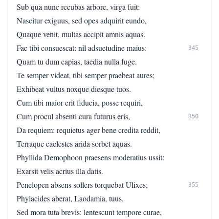
Sub qua nunc recubas arbore, virga fuit:
Nascitur exiguus, sed opes adquirit eundo,
Quaque venit, multas accipit amnis aquas.
Fac tibi consuescat: nil adsuetudine maius:
345
Quam tu dum capias, taedia nulla fuge.
Te semper videat, tibi semper praebeat aures;
Exhibeat vultus noxque diesque tuos.
Cum tibi maior erit fiducia, posse requiri,
Cum procul absenti cura futurus eris,
350
Da requiem: requietus ager bene credita reddit,
Terraque caelestes arida sorbet aquas.
Phyllida Demophoon praesens moderatius ussit:
Exarsit velis acrius illa datis.
Penelopen absens sollers torquebat Ulixes;
355
Phylacides aberat, Laodamia, tuus.
Sed mora tuta brevis: lentescunt tempore curae,