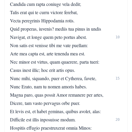
Candida cum rapta coniuge vela dedit;
Talis erat qui te curru victore ferebat,
Vecta peregrinis Hippodamia rotis.
Quid properas, iuvenis? mediis tua pinus in undis
Navigat, et longe quem peto portus abest.
10
Non satis est venisse tibi me vate puellam:
Arte mea capta est, arte tenenda mea est.
Nec minor est virtus, quam quaerere, parta tueri:
Casus inest illic; hoc erit artis opus.
Nunc mihi, siquando, puer et Cytherea, favete,
15
Nunc Erato, nam tu nomen amoris habes.
Magna paro, quas possit Amor remanere per artes,
Dicere, tam vasto pervagus orbe puer.
Et levis est, et habet geminas, quibus avolet, alas:
Difficile est illis inposuisse modum.
20
Hospitis effugio praestruxerat omnia Minos: