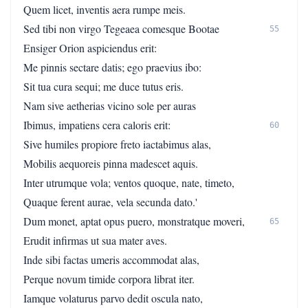
Quem licet, inventis aera rumpe meis.
Sed tibi non virgo Tegeaea comesque Bootae
55
Ensiger Orion aspiciendus erit:
Me pinnis sectare datis; ego praevius ibo:
Sit tua cura sequi; me duce tutus eris.
Nam sive aetherias vicino sole per auras
Ibimus, impatiens cera caloris erit:
60
Sive humiles propiore freto iactabimus alas,
Mobilis aequoreis pinna madescet aquis.
Inter utrumque vola; ventos quoque, nate, timeto,
Quaque ferent aurae, vela secunda dato.'
Dum monet, aptat opus puero, monstratque moveri,
65
Erudit infirmas ut sua mater aves.
Inde sibi factas umeris accommodat alas,
Perque novum timide corpora librat iter.
Iamque volaturus parvo dedit oscula nato,