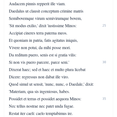
Audacem pinnis repperit ille viam.
Daedalus ut clausit conceptum crimine matris
Semibovemque virum semivirumque bovem,
'Sit modus exilio,' dixit 'iustissime Minos:
25
Accipiat cineres terra paterna meos.
Et quoniam in patria, fatis agitatus iniquis,
Vivere non potui, da mihi posse mori.
Da reditum puero, senis est si gratia vilis:
Si non vis puero parcere, parce seni.'
30
Dixerat haec; sed et haec et multo plura licebat
Dicere: regressus non dabat ille viro.
Quod simul ut sensit, 'nunc, nunc, o Daedale,' dixit:
'Materiam, qua sis ingeniosus, habes.
Possidet et terras et possidet aequora Minos:
35
Nec tellus nostrae nec patet unda fugae.
Restat iter caeli: caelo temptabimus ire.