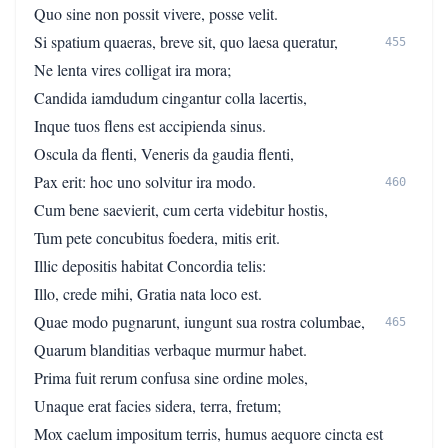
Quo sine non possit vivere, posse velit.
Si spatium quaeras, breve sit, quo laesa queratur,
455
Ne lenta vires colligat ira mora;
Candida iamdudum cingantur colla lacertis,
Inque tuos flens est accipienda sinus.
Oscula da flenti, Veneris da gaudia flenti,
Pax erit: hoc uno solvitur ira modo.
460
Cum bene saevierit, cum certa videbitur hostis,
Tum pete concubitus foedera, mitis erit.
Illic depositis habitat Concordia telis:
Illo, crede mihi, Gratia nata loco est.
Quae modo pugnarunt, iungunt sua rostra columbae,
465
Quarum blanditias verbaque murmur habet.
Prima fuit rerum confusa sine ordine moles,
Unaque erat facies sidera, terra, fretum;
Mox caelum impositum terris, humus aequore cincta est