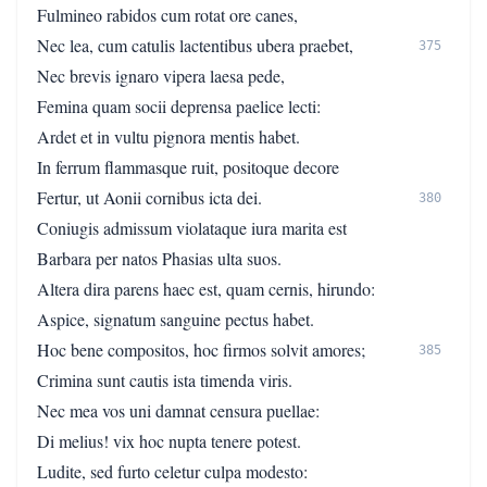
Fulmineo rabidos cum rotat ore canes,
Nec lea, cum catulis lactentibus ubera praebet,
375
Nec brevis ignaro vipera laesa pede,
Femina quam socii deprensa paelice lecti:
Ardet et in vultu pignora mentis habet.
In ferrum flammasque ruit, positoque decore
Fertur, ut Aonii cornibus icta dei.
380
Coniugis admissum violataque iura marita est
Barbara per natos Phasias ulta suos.
Altera dira parens haec est, quam cernis, hirundo:
Aspice, signatum sanguine pectus habet.
Hoc bene compositos, hoc firmos solvit amores;
385
Crimina sunt cautis ista timenda viris.
Nec mea vos uni damnat censura puellae:
Di melius! vix hoc nupta tenere potest.
Ludite, sed furto celetur culpa modesto: