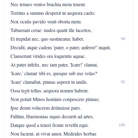
Nec tenues ventos brachia mota tenent.
Territus a summo despexit in aequora caelo:
Nox oculis pavido venit oborta metu.
Tabuerant cerae: nudos quatit ille lacertos,
Et trepidat nec, quo sustineatur, habet.
90
Decidit, atque cadens 'pater, o pater, auferor!' inquit,
Clauserunt virides ora loquentis aquae.
At pater infelix, nec iam pater, 'Icare!' clamat,
'Icare,' clamat 'ubi es, quoque sub axe volas?'
'Icare' clamabat, pinnas aspexit in undis.
95
Ossa tegit tellus: aequora nomen habent.
Non potuit Minos hominis conpescere pinnas;
Ipse deum volucrem detinuisse paro.
Fallitur, Haemonias siquis decurrit ad artes,
Datque quod a teneri fronte revellit equi.
100
Non facient, ut vivat amor, Medeides herbae