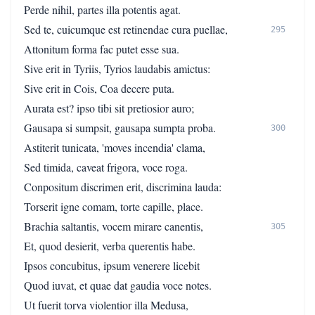
Perde nihil, partes illa potentis agat.
Sed te, cuicumque est retinendae cura puellae,
295
Attonitum forma fac putet esse sua.
Sive erit in Tyriis, Tyrios laudabis amictus:
Sive erit in Cois, Coa decere puta.
Aurata est? ipso tibi sit pretiosior auro;
Gausapa si sumpsit, gausapa sumpta proba.
300
Astiterit tunicata, 'moves incendia' clama,
Sed timida, caveat frigora, voce roga.
Conpositum discrimen erit, discrimina lauda:
Torserit igne comam, torte capille, place.
Brachia saltantis, vocem mirare canentis,
305
Et, quod desierit, verba querentis habe.
Ipsos concubitus, ipsum venerere licebit
Quod iuvat, et quae dat gaudia voce notes.
Ut fuerit torva violentior illa Medusa,