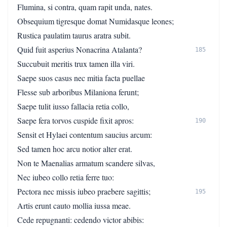
Flumina, si contra, quam rapit unda, nates.
Obsequium tigresque domat Numidasque leones;
Rustica paulatim taurus aratra subit.
Quid fuit asperius Nonacrina Atalanta?
185
Succubuit meritis trux tamen illa viri.
Saepe suos casus nec mitia facta puellae
Flesse sub arboribus Milaniona ferunt;
Saepe tulit iusso fallacia retia collo,
Saepe fera torvos cuspide fixit apros:
190
Sensit et Hylaei contentum saucius arcum:
Sed tamen hoc arcu notior alter erat.
Non te Maenalias armatum scandere silvas,
Nec iubeo collo retia ferre tuo:
Pectora nec missis iubeo praebere sagittis;
195
Artis erunt cauto mollia iussa meae.
Cede repugnanti: cedendo victor abibis: