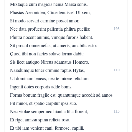
Mixtaque cum magicis nenia Marsa sonis.
Phasias Aesoniden, Circe tenuisset Ulixem,
Si modo servari carmine posset amor.
Nec data profuerint pallentia philtra puellis:
105
Philtra nocent animis, vimque furoris habent.
Sit procul omne nefas; ut ameris, amabilis esto:
Quod tibi non facies solave forma dabit:
Sis licet antiquo Nireus adamatus Homero,
Naiadumque tener crimine raptus Hylas,
110
Ut dominam teneas, nec te mirere relictum,
Ingenii dotes corporis adde bonis.
Forma bonum fragile est, quantumque accedit ad annos
Fit minor, et spatio carpitur ipsa suo.
Nec violae semper nec hiantia lilia florent,
115
Et riget amissa spina relicta rosa.
Et tibi iam venient cani, formose, capilli,