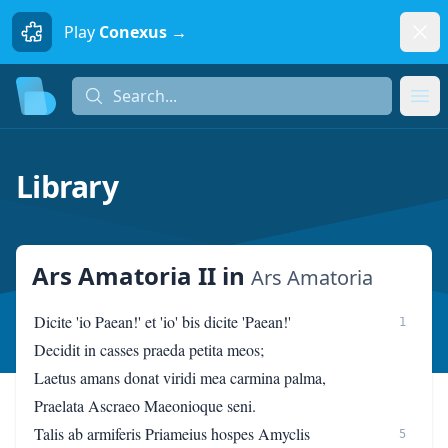
Dism
Play
Conexus →
Search...
Search...
Ope
Library
Ars Amatoria II
in
Ars Amatoria
Dicite 'io Paean!' et 'io' bis dicite 'Paean!'
1
Decidit in casses praeda petita meos;
Laetus amans donat viridi mea carmina palma,
Praelata Ascraeo Maeonioque seni.
Talis ab armiferis Priameius hospes Amyclis
5