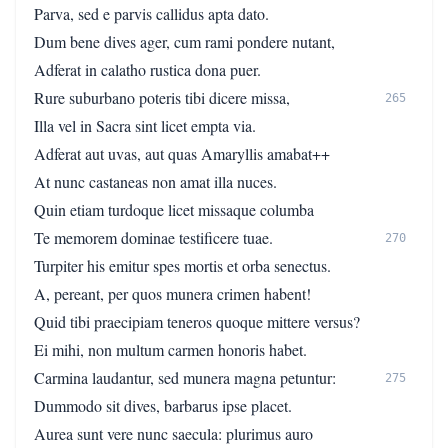
Parva, sed e parvis callidus apta dato.
Dum bene dives ager, cum rami pondere nutant,
Adferat in calatho rustica dona puer.
Rure suburbano poteris tibi dicere missa,
265
Illa vel in Sacra sint licet empta via.
Adferat aut uvas, aut quas Amaryllis amabat++
At nunc castaneas non amat illa nuces.
Quin etiam turdoque licet missaque columba
Te memorem dominae testificere tuae.
270
Turpiter his emitur spes mortis et orba senectus.
A, pereant, per quos munera crimen habent!
Quid tibi praecipiam teneros quoque mittere versus?
Ei mihi, non multum carmen honoris habet.
Carmina laudantur, sed munera magna petuntur:
275
Dummodo sit dives, barbarus ipse placet.
Aurea sunt vere nunc saecula: plurimus auro