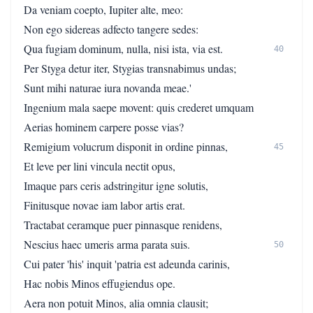
Da veniam coepto, Iupiter alte, meo:
Non ego sidereas adfecto tangere sedes:
Qua fugiam dominum, nulla, nisi ista, via est.
40
Per Styga detur iter, Stygias transnabimus undas;
Sunt mihi naturae iura novanda meae.'
Ingenium mala saepe movent: quis crederet umquam
Aerias hominem carpere posse vias?
Remigium volucrum disponit in ordine pinnas,
45
Et leve per lini vincula nectit opus,
Imaque pars ceris adstringitur igne solutis,
Finitusque novae iam labor artis erat.
Tractabat ceramque puer pinnasque renidens,
Nescius haec umeris arma parata suis.
50
Cui pater 'his' inquit 'patria est adeunda carinis,
Hac nobis Minos effugiendus ope.
Aera non potuit Minos, alia omnia clausit;