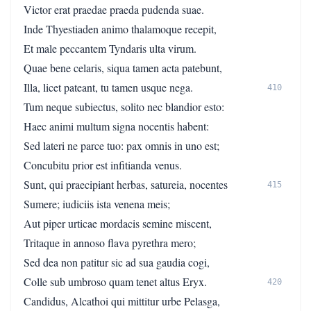
Victor erat praedae praeda pudenda suae.
Inde Thyestiaden animo thalamoque recepit,
Et male peccantem Tyndaris ulta virum.
Quae bene celaris, siqua tamen acta patebunt,
Illa, licet pateant, tu tamen usque nega.
410
Tum neque subiectus, solito nec blandior esto:
Haec animi multum signa nocentis habent:
Sed lateri ne parce tuo: pax omnis in uno est;
Concubitu prior est infitianda venus.
Sunt, qui praecipiant herbas, satureia, nocentes
415
Sumere; iudiciis ista venena meis;
Aut piper urticae mordacis semine miscent,
Tritaque in annoso flava pyrethra mero;
Sed dea non patitur sic ad sua gaudia cogi,
Colle sub umbroso quam tenet altus Eryx.
420
Candidus, Alcathoi qui mittitur urbe Pelasga,