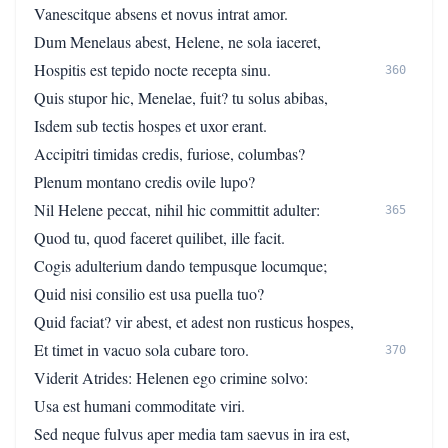
Vanescitque absens et novus intrat amor.
Dum Menelaus abest, Helene, ne sola iaceret,
Hospitis est tepido nocte recepta sinu.
360
Quis stupor hic, Menelae, fuit? tu solus abibas,
Isdem sub tectis hospes et uxor erant.
Accipitri timidas credis, furiose, columbas?
Plenum montano credis ovile lupo?
Nil Helene peccat, nihil hic committit adulter:
365
Quod tu, quod faceret quilibet, ille facit.
Cogis adulterium dando tempusque locumque;
Quid nisi consilio est usa puella tuo?
Quid faciat? vir abest, et adest non rusticus hospes,
Et timet in vacuo sola cubare toro.
370
Viderit Atrides: Helenen ego crimine solvo:
Usa est humani commoditate viri.
Sed neque fulvus aper media tam saevus in ira est,