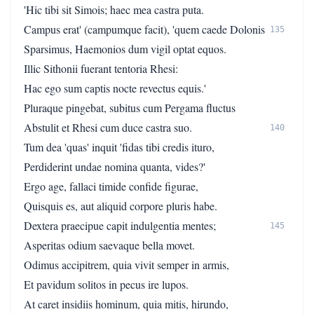
'Hic tibi sit Simois; haec mea castra puta.
Campus erat' (campumque facit), 'quem caede Dolonis
135
Sparsimus, Haemonios dum vigil optat equos.
Illic Sithonii fuerant tentoria Rhesi:
Hac ego sum captis nocte revectus equis.'
Pluraque pingebat, subitus cum Pergama fluctus
Abstulit et Rhesi cum duce castra suo.
140
Tum dea 'quas' inquit 'fidas tibi credis ituro,
Perdiderint undae nomina quanta, vides?'
Ergo age, fallaci timide confide figurae,
Quisquis es, aut aliquid corpore pluris habe.
Dextera praecipue capit indulgentia mentes;
145
Asperitas odium saevaque bella movet.
Odimus accipitrem, quia vivit semper in armis,
Et pavidum solitos in pecus ire lupos.
At caret insidiis hominum, quia mitis, hirundo,