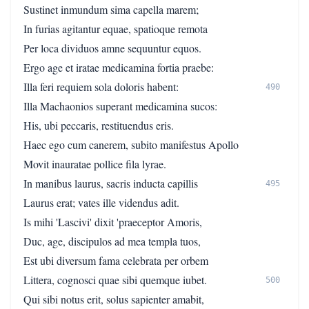
Sustinet inmundum sima capella marem;
In furias agitantur equae, spatioque remota
Per loca dividuos amne sequuntur equos.
Ergo age et iratae medicamina fortia praebe:
Illa feri requiem sola doloris habent:
490
Illa Machaonios superant medicamina sucos:
His, ubi peccaris, restituendus eris.
Haec ego cum canerem, subito manifestus Apollo
Movit inauratae pollice fila lyrae.
In manibus laurus, sacris inducta capillis
495
Laurus erat; vates ille videndus adit.
Is mihi 'Lascivi' dixit 'praeceptor Amoris,
Duc, age, discipulos ad mea templa tuos,
Est ubi diversum fama celebrata per orbem
Littera, cognosci quae sibi quemque iubet.
500
Qui sibi notus erit, solus sapienter amabit,