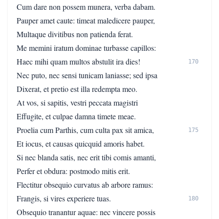
Cum dare non possem munera, verba dabam.
Pauper amet caute: timeat maledicere pauper,
Multaque divitibus non patienda ferat.
Me memini iratum dominae turbasse capillos:
Haec mihi quam multos abstulit ira dies!
170
Nec puto, nec sensi tunicam laniasse; sed ipsa
Dixerat, et pretio est illa redempta meo.
At vos, si sapitis, vestri peccata magistri
Effugite, et culpae damna timete meae.
Proelia cum Parthis, cum culta pax sit amica,
175
Et iocus, et causas quicquid amoris habet.
Si nec blanda satis, nec erit tibi comis amanti,
Perfer et obdura: postmodo mitis erit.
Flectitur obsequio curvatus ab arbore ramus:
Frangis, si vires experiere tuas.
180
Obsequio tranantur aquae: nec vincere possis