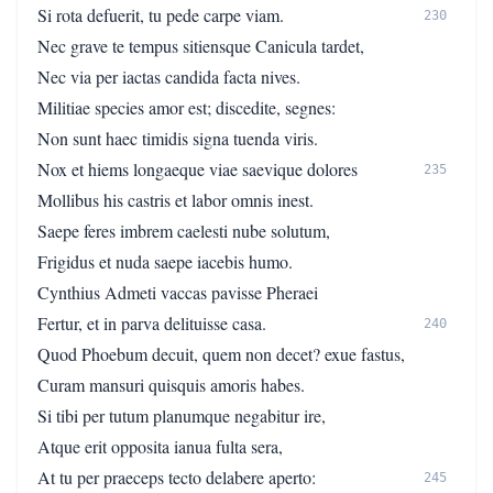
Si rota defuerit, tu pede carpe viam.
230
Nec grave te tempus sitiensque Canicula tardet,
Nec via per iactas candida facta nives.
Militiae species amor est; discedite, segnes:
Non sunt haec timidis signa tuenda viris.
Nox et hiems longaeque viae saevique dolores
235
Mollibus his castris et labor omnis inest.
Saepe feres imbrem caelesti nube solutum,
Frigidus et nuda saepe iacebis humo.
Cynthius Admeti vaccas pavisse Pheraei
Fertur, et in parva delituisse casa.
240
Quod Phoebum decuit, quem non decet? exue fastus,
Curam mansuri quisquis amoris habes.
Si tibi per tutum planumque negabitur ire,
Atque erit opposita ianua fulta sera,
At tu per praeceps tecto delabere aperto:
245