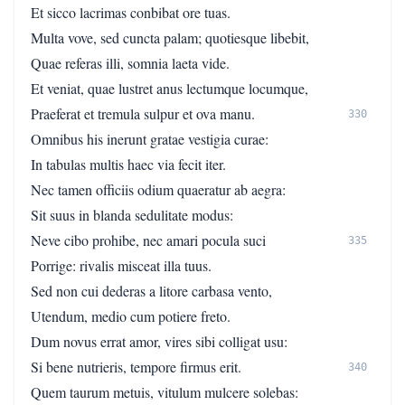
Et sicco lacrimas conbibat ore tuas.
Multa vove, sed cuncta palam; quotiesque libebit,
Quae referas illi, somnia laeta vide.
Et veniat, quae lustret anus lectumque locumque,
Praeferat et tremula sulpur et ova manu.
330
Omnibus his inerunt gratae vestigia curae:
In tabulas multis haec via fecit iter.
Nec tamen officiis odium quaeratur ab aegra:
Sit suus in blanda sedulitate modus:
Neve cibo prohibe, nec amari pocula suci
335
Porrige: rivalis misceat illa tuus.
Sed non cui dederas a litore carbasa vento,
Utendum, medio cum potiere freto.
Dum novus errat amor, vires sibi colligat usu:
Si bene nutrieris, tempore firmus erit.
340
Quem taurum metuis, vitulum mulcere solebas: