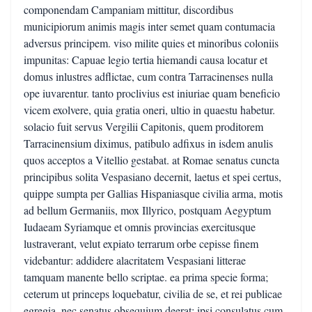
componendam Campaniam mittitur, discordibus
municipiorum animis magis inter semet quam contumacia
adversus principem. viso milite quies et minoribus coloniis
impunitas: Capuae legio tertia hiemandi causa locatur et
domus inlustres adflictae, cum contra Tarracinenses nulla
ope iuvarentur. tanto proclivius est iniuriae quam beneficio
vicem exolvere, quia gratia oneri, ultio in quaestu habetur.
solacio fuit servus Vergilii Capitonis, quem proditorem
Tarracinensium diximus, patibulo adfixus in isdem anulis
quos acceptos a Vitellio gestabat. at Romae senatus cuncta
principibus solita Vespasiano decernit, laetus et spei certus,
quippe sumpta per Gallias Hispaniasque civilia arma, motis
ad bellum Germaniis, mox Illyrico, postquam Aegyptum
Iudaeam Syriamque et omnis provincias exercitusque
lustraverant, velut expiato terrarum orbe cepisse finem
videbantur: addidere alacritatem Vespasiani litterae
tamquam manente bello scriptae. ea prima specie forma;
ceterum ut princeps loquebatur, civilia de se, et rei publicae
egregia. nec senatus obsequium deerat: ipsi consulatus cum