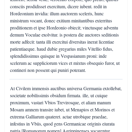
consciis prodidisset exercitum, dicere iubent. redit in
Hordeonium invidia: illum auctorem sceleris, hunc
ministrum vocant, donec exitium minitantibus exterritus
proditionem et ipse Hordeonio obiecit; vinctusque adventu
demum Voculae exolvitur. is postera die auctores seditionis
morte adfecit: tanta illi exercitui diversitas inerat licentiae
patientiaeque. haud dubie gregarius miles Vitellio fidus,
splendidissimus quisque in Vespasianum proni: inde
scelerum ac suppliciorum vices et mixtus obsequio furor, ut
contineri non possent qui puniri poterant.
At Civilem immensis auctibus universa Germania extollebat,
societate nobilissimis obsidum firmata. ille, ut cuique
proximum, vastari Vbios Trevirosque, et aliam manum
Mosam amnem transire iubet, ut Menapios et Morinos et
extrema Galliarum quateret. actae utrobique praedae,
infestius in Vbiis, quod gens Germanicae originis eiurata
patria [Romanorum nomen] Agrippinenses vocarentur.