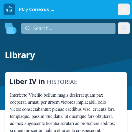
Dism
Play
Conexus →
Search...
Search...
Ope
Library
Liber IV
in
HISTORIAE
Interfecto Vitellio bellum magis desierat quam pax
coeperat. armati per urbem victores implacabili odio
victos consectabantur: plenae caedibus viae, cruenta fora
templaque, passim trucidatis, ut quemque fors obtulerat.
ac mox augescente licentia scrutari ac protrahere abditos;
si quem procerum habitu et iuventa conspexerant,