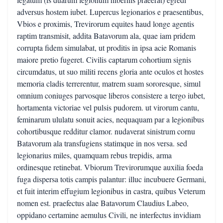
adversus hostem iubet. Lupercus legionarios e praesentibus,
Vbios e proximis, Trevirorum equites haud longe agentis
raptim transmisit, addita Batavorum ala, quae iam pridem
corrupta fidem simulabat, ut proditis in ipsa acie Romanis
maiore pretio fugeret. Civilis captarum cohortium signis
circumdatus, ut suo militi recens gloria ante oculos et hostes
memoria cladis terrerentur, matrem suam sororesque, simul
omnium coniuges parvosque liberos consistere a tergo iubet,
hortamenta victoriae vel pulsis pudorem. ut virorum cantu,
feminarum ululatu sonuit acies, nequaquam par a legionibus
cohortibusque redditur clamor. nudaverat sinistrum cornu
Batavorum ala transfugiens statimque in nos versa. sed
legionarius miles, quamquam rebus trepidis, arma
ordinesque retinebat. Vbiorum Trevirorumque auxilia foeda
fuga dispersa totis campis palantur: illuc incubuere Germani,
et fuit interim effugium legionibus in castra, quibus Veterum
nomen est. praefectus alae Batavorum Claudius Labeo,
oppidano certamine aemulus Civili, ne interfectus invidiam