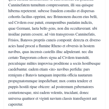
Canninefatem tumultum compressurum, illi sua quisque
hiberna repeterent. subesse fraudem consilio et dispersas
cohortis facilius opprimi, nec Brinnonem ducem eius belli,
sed Civilem esse patuit, erumpentibus paulatim indiciis,
quae Germani, laeta bello gens, non diu occultaverant. ubi
insidiae parum cessere, ad vim transgressus Canninefatis,
Frisios, Batavos propriis cuneis componit: derecta ex diverso
acies haud procul a flumine Rheno et obversis in hostem
navibus, quas incensis castellis illuc adpulerant. nec diu
certato Tungrorum cohors signa ad Civilem transtulit,
perculsique milites improvisa proditione a sociis hostibusque
caedebantur. eadem etiam <in> navibus perfidia: pars
remigum e Batavis tamquam imperitia officia nautarum
propugnatorumque impediebant; mox contra tendere et
puppis hostili ripae obicere: ad postremum gubernatores
centurionesque, nisi eadem volentis, trucidant, donec
universa quattuor et viginti navium classis transfugeret aut
caperetur.