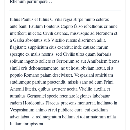
Rhenum perrumpere . . .
Iulius Paulus et Iulius Civilis regia stirpe multo ceteros
anteibant. Paulum Fonteius Capito falso rebellionis crimine
interfecit; iniectae Civili catenae, missusque ad Neronem et
a Galba absolutus sub Vitellio rursus discrimen adiit,
flagitante supplicium eius exercitu: inde causae irarum
spesque ex malis nostris. sed Civilis ultra quam barbaris
solitum ingenio sollers et Sertorium se aut Annibalem ferens
simili oris dehonestamento, ne ut hosti obviam iretur, si a
populo Romano palam descivisset, Vespasiani amicitiam
studiumque partium praetendit, missis sane ad eum Primi
Antonii litteris, quibus avertere accita Vitellio auxilia et
tumultus Germanici specie retentare legiones iubebatur.
eadem Hordeonius Flaccus praesens monuerat, inclinato in
Vespasianum animo et rei publicae cura, cui excidium
adventabat, si redintegratum bellum et tot armatorum milia
Italiam inrupissent.