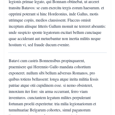
legionis primae legato, qui Bonnam obtinebat, ut arceret
transitu Batavos: se cum exercitu tergis eorum haesurum. et
opprimi poterant si hinc Hordeonius, inde Gallus, motis
utrimque copiis, medios clausissent. Flaccus omisit
inceptum aliisque litteris Gallum monuit ne terreret abeuntis:
unde suspicio sponte legatorum excitari bellum cunctaque
quae acciderant aut metuebantur non inertia militis neque
hostium vi, sed fraude ducum evenire.
Batavi cum castris Bonnensibus propinquarent,
praemisere qui Herennio Gallo mandata cohortium
exponeret. nullum sibi bellum adversus Romanos, pro
quibus totiens bellassent: longa atque inrita militia fessis
patriae atque otii cupidinem esse. si nemo obsisteret,
innoxium iter fore: sin arma occurrant, ferro viam
inventuros. cunctantem legatum milites perpulerant
fortunam proelii experiretur. tria milia legionariorum et
tumultuariae Belgarum cohortes, simul paganorum