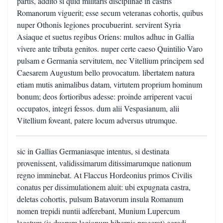
partis, addito si quid militaris disciplinae in castris
Romanorum viguerit; esse secum veteranas cohortis, quibus
nuper Othonis legiones procubuerint. servirent Syria
Asiaque et suetus regibus Oriens: multos adhuc in Gallia
vivere ante tributa genitos. nuper certe caeso Quintilio Varo
pulsam e Germania servitutem, nec Vitellium principem sed
Caesarem Augustum bello provocatum. libertatem natura
etiam mutis animalibus datam, virtutem proprium hominum
bonum; deos fortioribus adesse: proinde arriperent vacui
occupatos, integri fessos. dum alii Vespasianum, alii
Vitellium foveant, patere locum adversus utrumque.
sic in Gallias Germaniasque intentus, si destinata
provenissent, validissimarum ditissimarumque nationum
regno imminebat. At Flaccus Hordeonius primos Civilis
conatus per dissimulationem aluit: ubi expugnata castra,
deletas cohortis, pulsum Batavorum insula Romanum
nomen trepidi nuntii adferebant, Munium Lupercum
legatum (is duarum legionum hibernis praeerat) egredi