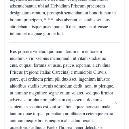
adsentiebantur. ubi ad Helvidium Priscum praetorem
designatum ventum, prompsit sententiam ut honorificam in
bonum principem, * * * falsa aberant, et studiis senatus
attollebatur. isque praecipuus illi dies magnae offensae
initium et magnae gloriae fuit.
Res poscere videtur, quoniam iterum in mentionem
incidimus viri saepius memorandi, ut vitam studiaque
eius, et quali fortuna sit usus, paucis repetam. Helvidius
Priscus [regione Italiae Carecina] e municipio Cluviis,
patre, qui ordinem primi pili duxisset, ingenium inlustre
altioribus studiis iuvenis admodum dedit, non, ut plerique,
ut nomine magnifico segne otium velaret, sed quo firmior
adversus fortuita rem publicam capesseret. doctores
5
sapientiae secutus est, qui sola bona quae honesta, mala
tantum quae turpia, potentiam nobilitatem ceteraque extra
animum neque bonis neque malis adnumerant.
quaestorius adhuc a Paeto Thrasea gener delectus e