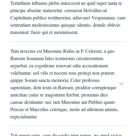
Tertullinus tribunus plebis intercessit ne quid super tanta re
principe absente statueretur. censuerat Helvidius ut
Capitolium publice restitueretur, adiuvaret Vespasianus. eam
sententiam modestissimus quisque silentio, deinde oblivio
transmisit: fuere qui et meminissent.
Tum invectus est Musonius Rufus in P. Celerem, a quo
Baream Soranum falso testimonio circumventum
arguebat. ea cognitione renovari odia accusationum
videbantur. sed vilis et nocens reus protegi non poterat:
quippe Sorani sancta memoria; Celer professus
10
sapientiam, dein testis in Baream, proditor corruptorque
amicitiae cuius se magistrum ferebat. proximus dies
causae destinatur; nec tam Musonius aut Publius quam
Priscus et Marcellus ceterique, motis ad ultionem animis,
expectabantur.
Tali rerum statu, cum discordia inter patres, ira apud victos,