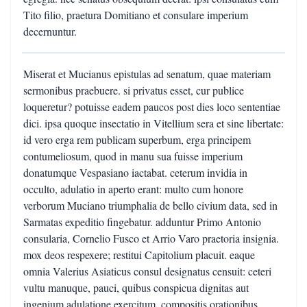
Tito filio, praetura Domitiano et consulare imperium
decernuntur.
Miserat et Mucianus epistulas ad senatum, quae materiam
sermonibus praebuere. si privatus esset, cur publice
loqueretur? potuisse eadem paucos post dies loco sententiae
dici. ipsa quoque insectatio in Vitellium sera et sine libertate:
id vero erga rem publicam superbum, erga principem
contumeliosum, quod in manu sua fuisse imperium
donatumque Vespasiano iactabat. ceterum invidia in
occulto, adulatio in aperto erant: multo cum honore
verborum Muciano triumphalia de bello civium data, sed in
Sarmatas expeditio fingebatur. adduntur Primo Antonio
consularia, Cornelio Fusco et Arrio Varo praetoria insignia.
mox deos respexere; restitui Capitolium placuit. eaque
omnia Valerius Asiaticus consul designatus censuit: ceteri
vultu manuque, pauci, quibus conspicua dignitas aut
ingenium adulatione exercitum, compositis orationibus