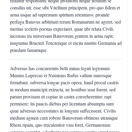
redditur responsum: neque proditoris neque hostium se
consiliis uti; esse sibi Vitellium principem, pro quo fidem et
arma usque ad supremum spiritum retenturos: proinde
perfuga Batavus arbitrium rerum Romanarum ne ageret, sed
meritas sceleris poenas expectaret. quae ubi relata Civili,
incensus ira universam Batavorum gentem in arma rapit;
iunguntur Bructeri Tencterique et excita nuntiis Germania ad
praedam famamque.
Adversus has concurrentis belli minas legati legionum
Munius Lupercus et Numisius Rufus vallum murosque
firmabant. subversa longae pacis opera, haud procul castris
in modum municipii extructa, ne hostibus usui forent. sed
parum provisum ut copiae in castra conveherentur; rapi
permisere: ita paucis diebus per licentiam absumpta sunt
quae adversus necessitates in longum suffecissent. Civilis
medium agmen cum robore Batavorum obtinens utramque
Rheni ripam, quo truculentior visu foret, Germanorum
catervis complet, adsultante per campos equite; simul naves