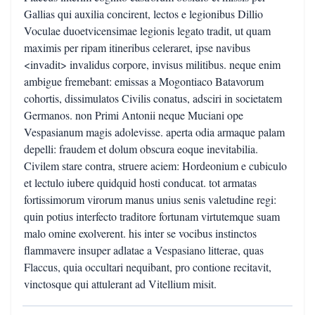
Gallias qui auxilia concirent, lectos e legionibus Dillio
Voculae duoetvicensimae legionis legato tradit, ut quam
maximis per ripam itineribus celeraret, ipse navibus
<invadit> invalidus corpore, invisus militibus. neque enim
ambigue fremebant: emissas a Mogontiaco Batavorum
cohortis, dissimulatos Civilis conatus, adsciri in societatem
Germanos. non Primi Antonii neque Muciani ope
Vespasianum magis adolevisse. aperta odia armaque palam
depelli: fraudem et dolum obscura eoque inevitabilia.
Civilem stare contra, struere aciem: Hordeonium e cubiculo
et lectulo iubere quidquid hosti conducat. tot armatas
fortissimorum virorum manus unius senis valetudine regi:
quin potius interfecto traditore fortunam virtutemque suam
malo omine exolverent. his inter se vocibus instinctos
flammavere insuper adlatae a Vespasiano litterae, quas
Flaccus, quia occultari nequibant, pro contione recitavit,
vinctosque qui attulerant ad Vitellium misit.