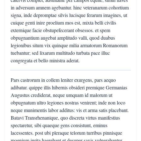
in adversum amnem agebantur. hinc veteranarum cohortium
signa, inde depromptae silvis lucisque ferarum imagines, ut
cuique genti inire proelium mos est, mixta belli civilis
externique facie obstupefecerant obsessos. et spem
obpugnantium augebat amplitudo valli, quod duabus
legionibus situm vix quinque milia armatorum Romanorum
tuebantur; sed lixarum multitudo turbata pace illuc
congregata et bello ministra aderat.
Pars castrorum in collem leniter exurgens, pars aequo
adibatur. quippe illis hibernis obsideri premique Germanias
Augustus crediderat, neque umquam id malorum ut
obpugnatum ultro legiones nostras venirent; inde non loco
neque munimentis labor additus: vis et arma satis placebant.
Batavi Transrhenanique, quo discreta virtus manifestius
spectaretur, sibi quaeque gens consistunt, eminus
lacessentes. post ubi pleraque telorum turribus pinnisque
moenium inrita haerebant et desuper saxis vulnerabantur,