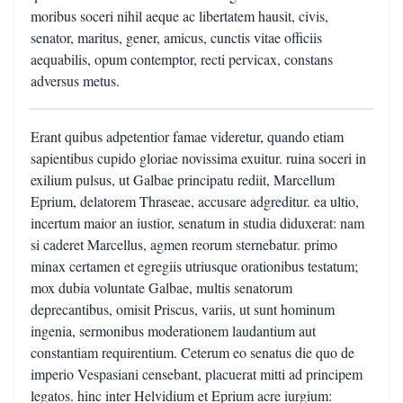
moribus soceri nihil aeque ac libertatem hausit, civis,
senator, maritus, gener, amicus, cunctis vitae officiis
aequabilis, opum contemptor, recti pervicax, constans
adversus metus.
Erant quibus adpetentior famae videretur, quando etiam
sapientibus cupido gloriae novissima exuitur. ruina soceri in
exilium pulsus, ut Galbae principatu rediit, Marcellum
Eprium, delatorem Thraseae, accusare adgreditur. ea ultio,
incertum maior an iustior, senatum in studia diduxerat: nam
si caderet Marcellus, agmen reorum sternebatur. primo
minax certamen et egregiis utriusque orationibus testatum;
mox dubia voluntate Galbae, multis senatorum
deprecantibus, omisit Priscus, variis, ut sunt hominum
ingenia, sermonibus moderationem laudantium aut
constantiam requirentium. Ceterum eo senatus die quo de
imperio Vespasiani censebant, placuerat mitti ad principem
legatos. hinc inter Helvidium et Eprium acre iurgium: