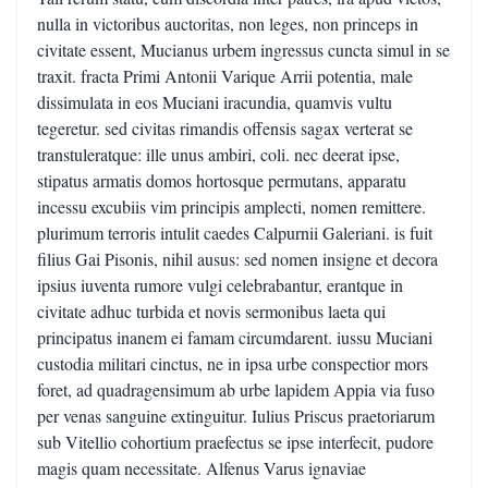
nulla in victoribus auctoritas, non leges, non princeps in
civitate essent, Mucianus urbem ingressus cuncta simul in se
traxit. fracta Primi Antonii Varique Arrii potentia, male
dissimulata in eos Muciani iracundia, quamvis vultu
tegeretur. sed civitas rimandis offensis sagax verterat se
transtuleratque: ille unus ambiri, coli. nec deerat ipse,
stipatus armatis domos hortosque permutans, apparatu
incessu excubiis vim principis amplecti, nomen remittere.
plurimum terroris intulit caedes Calpurnii Galeriani. is fuit
filius Gai Pisonis, nihil ausus: sed nomen insigne et decora
ipsius iuventa rumore vulgi celebrabantur, erantque in
civitate adhuc turbida et novis sermonibus laeta qui
principatus inanem ei famam circumdarent. iussu Muciani
custodia militari cinctus, ne in ipsa urbe conspectior mors
foret, ad quadragensimum ab urbe lapidem Appia via fuso
per venas sanguine extinguitur. Iulius Priscus praetoriarum
sub Vitellio cohortium praefectus se ipse interfecit, pudore
magis quam necessitate. Alfenus Varus ignaviae