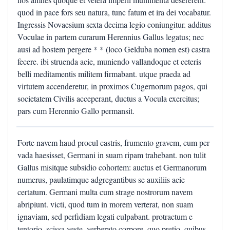
quod in pace fors seu natura, tunc fatum et ira dei vocabatur.
Ingressis Novaesium sexta decima legio coniungitur. additus
Voculae in partem curarum Herennius Gallus legatus; nec
ausi ad hostem pergere * * (loco Gelduba nomen est) castra
fecere. ibi struenda acie, muniendo vallandoque et ceteris
belli meditamentis militem firmabant. utque praeda ad
virtutem accenderetur, in proximos Cugernorum pagos, qui
societatem Civilis acceperant, ductus a Vocula exercitus;
pars cum Herennio Gallo permansit.
Forte navem haud procul castris, frumento gravem, cum per
vada haesisset, Germani in suam ripam trahebant. non tulit
Gallus misitque subsidio cohortem: auctus et Germanorum
numerus, paulatimque adgregantibus se auxiliis acie
certatum. Germani multa cum strage nostrorum navem
abripiunt. victi, quod tum in morem verterat, non suam
ignaviam, sed perfidiam legati culpabant. protractum e
tentorio, scissa veste, verberato corpore, quo pretio, quibus