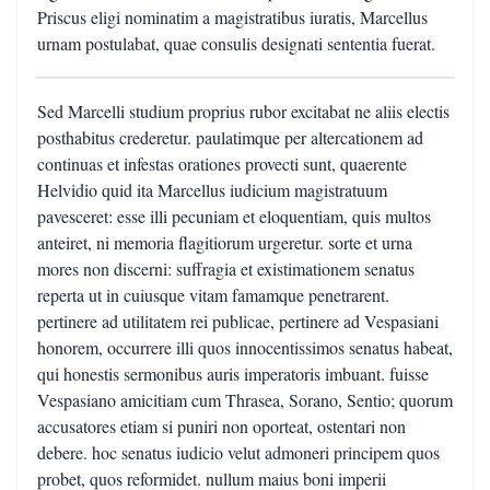
Priscus eligi nominatim a magistratibus iuratis, Marcellus
urnam postulabat, quae consulis designati sententia fuerat.
Sed Marcelli studium proprius rubor excitabat ne aliis electis
posthabitus crederetur. paulatimque per altercationem ad
continuas et infestas orationes provecti sunt, quaerente
Helvidio quid ita Marcellus iudicium magistratuum
pavesceret: esse illi pecuniam et eloquentiam, quis multos
anteiret, ni memoria flagitiorum urgeretur. sorte et urna
mores non discerni: suffragia et existimationem senatus
reperta ut in cuiusque vitam famamque penetrarent.
pertinere ad utilitatem rei publicae, pertinere ad Vespasiani
honorem, occurrere illi quos innocentissimos senatus habeat,
qui honestis sermonibus auris imperatoris imbuant. fuisse
Vespasiano amicitiam cum Thrasea, Sorano, Sentio; quorum
accusatores etiam si puniri non oporteat, ostentari non
debere. hoc senatus iudicio velut admoneri principem quos
probet, quos reformidet. nullum maius boni imperii