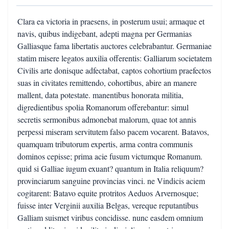
Clara ea victoria in praesens, in posterum usui; armaque et
navis, quibus indigebant, adepti magna per Germanias
Galliasque fama libertatis auctores celebrabantur. Germaniae
statim misere legatos auxilia offerentis: Galliarum societatem
Civilis arte donisque adfectabat, captos cohortium praefectos
suas in civitates remittendo, cohortibus, abire an manere
mallent, data potestate. manentibus honorata militia,
digredientibus spolia Romanorum offerebantur: simul
secretis sermonibus admonebat malorum, quae tot annis
perpessi miseram servitutem falso pacem vocarent. Batavos,
quamquam tributorum expertis, arma contra communis
dominos cepisse; prima acie fusum victumque Romanum.
quid si Galliae iugum exuant? quantum in Italia reliquum?
provinciarum sanguine provincias vinci. ne Vindicis aciem
cogitarent: Batavo equite protritos Aeduos Arvernosque;
fuisse inter Verginii auxilia Belgas, vereque reputantibus
Galliam suismet viribus concidisse. nunc easdem omnium