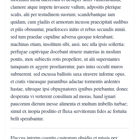
clamore atque impetu invasere vallum, adpositis plerique
scalis, alii per testudinem suorum; scandebantque iam
quidam, cum gladiis et armorum incussu praecipitati sudibus
et pilis obruuntur, praeferoces initio et rebus secundis nimii.
sed tum praedae cupidine adversa quoque tolerabant;
machinas etiam, insolitum sibi, ausi. nec ulla ipsis sollertia:
perfugae captivique docebant struere materias in modum
pontis, mox subiectis rotis propellere, ut alii superstantes
tamquam ex aggere proeliarentur, pars intus occulti muros
subruerent. sed excussa ballistis saxa stravere informe opus.
et cratis vineasque parantibus adactae tormentis ardentes
hastae, ultroque ipsi obpugnatores ignibus petebantur, donec
desperata vi verterent consilium ad moras, haud ignari
paucorum dierum inesse alimenta et multum imbellis turbae;
simul ex inopia proditio et fluxa servitiorum fides ac fortuita
belli sperabantur.
Flaccus interim cognito castrorum obsidio et missis per