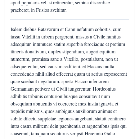
apud popularis vel, si retineretur, semina discordiae
praeberet, in Frisios avehitur.
Isdem diebus Batavorum et Canninefatium cohortis, cum
iussu Vitellii in urbem pergerent, missus a Civile nuntius
adsequitur. intumuere statim superbia ferociaque et pretium
itineris donativum, duplex stipendium, augeri equitum
numerum, promissa sane a Vitellio, postulabant, non ut
adsequerentur, sed causam seditioni. et Flaccus multa
concedendo nihil aliud effecerat quam ut acrius exposcerent
quae sciebant negaturum. spreto Flacco inferiorem
Germaniam petivere ut Civili iungerentur. Hordeonius
adhibitis tribunis centurionibusque consultavit num
obsequium abnuentis vi coerceret; mox insita ignavia et
trepidis ministris, quos ambiguus auxiliorum animus et
subito dilectu suppletae legiones angebant, statuit continere
intra castra militem: dein paenitentia et arguentibus ipsis qui
suaserant, tamquam secuturus scripsit Herennio Gallo