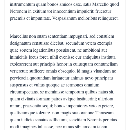
instrumentum quam bonos amicos esse. satis Marcello quod
Neronem in exitium tot innocentium impulerit: frueretur
praemiis et impunitate, Vespasianum melioribus relinqueret.
Marcellus non suam sententiam impugnari, sed consulem
designatum censuisse dicebat, secundum vetera exempla
quae sortem legationibus posuissent, ne ambitioni aut
inimicitiis locus foret. nihil evenisse cur antiquitus instituta
exolescerent aut principis honor in cuiusquam contumeliam
verteretur; sufficere omnis obsequio. id magis vitandum ne
pervicacia quorundam inritaretur animus novo principatu
suspensus et vultus quoque ac sermones omnium
circumspectans. se meminisse temporum quibus natus sit,
quam civitatis formam patres avique instituerint; ulteriora
mirari, praesentia sequi; bonos imperatores voto expetere,
qualiscumque tolerare. non magis sua oratione Thraseam
quam iudicio senatus adflictum; saevitiam Neronis per eius
modi imagines inlusisse, nec minus sibi anxiam talem