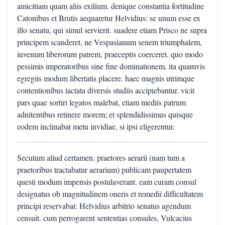
amicitiam quam aliis exilium. denique constantia fortitudine
Catonibus et Brutis aequaretur Helvidius: se unum esse ex
illo senatu, qui simul servierit. suadere etiam Prisco ne supra
principem scanderet, ne Vespasianum senem triumphalem,
iuvenum liberorum patrem, praeceptis coerceret. quo modo
pessimis imperatoribus sine fine dominationem, ita quamvis
egregiis modum libertatis placere. haec magnis utrimque
contentionibus iactata diversis studiis accipiebantur. vicit
pars quae sortiri legatos malebat, etiam mediis patrum
adnitentibus retinere morem; et splendidissimus quisque
eodem inclinabat metu invidiae, si ipsi eligerentur.
Secutum aliud certamen. praetores aerarii (nam tum a
praetoribus tractabatur aerarium) publicam paupertatem
questi modum impensis postulaverant. eam curam consul
designatus ob magnitudinem oneris et remedii difficultatem
principi reservabat: Helvidius arbitrio senatus agendum
censuit. cum perrogarent sententias consules, Vulcacius