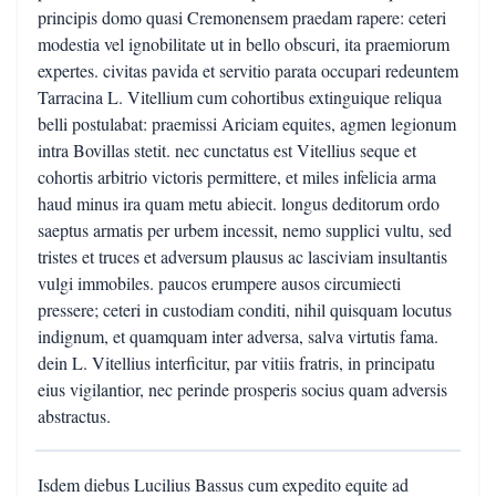
principis domo quasi Cremonensem praedam rapere: ceteri
modestia vel ignobilitate ut in bello obscuri, ita praemiorum
expertes. civitas pavida et servitio parata occupari redeuntem
Tarracina L. Vitellium cum cohortibus extinguique reliqua
belli postulabat: praemissi Ariciam equites, agmen legionum
intra Bovillas stetit. nec cunctatus est Vitellius seque et
cohortis arbitrio victoris permittere, et miles infelicia arma
haud minus ira quam metu abiecit. longus deditorum ordo
saeptus armatis per urbem incessit, nemo supplici vultu, sed
tristes et truces et adversum plausus ac lasciviam insultantis
vulgi immobiles. paucos erumpere ausos circumiecti
pressere; ceteri in custodiam conditi, nihil quisquam locutus
indignum, et quamquam inter adversa, salva virtutis fama.
dein L. Vitellius interficitur, par vitiis fratris, in principatu
eius vigilantior, nec perinde prosperis socius quam adversis
abstractus.
Isdem diebus Lucilius Bassus cum expedito equite ad