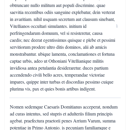
obtruncare nullo militum aut populi discrimine. quae
saevitia recentibus odiis sanguine explebatur, dein verterat
in avaritiam. nihil usquam secretum aut clausum sinebant,
Vitellianos occultari simulantes. initium id
1
perfringendarum domuum, vel si resisteretur, causa
caedis; nec deerat egentissimus quisque e plebe et pessimi
servitiorum prodere ultro ditis dominos, alii ab amicis
monstrabantur. ubique lamenta, conclamationes et fortuna
captae urbis, adeo ut Othoniani Vitellianique militis
invidiosa antea petulantia desideraretur. duces partium
accendendo civili bello acres, temperandae victoriae
impares, quippe inter turbas et discordias pessimo cuique
plurima vis, pax et quies bonis artibus indigent.
Nomen sedemque Caesaris Domitianus acceperat, nondum
ad curas intentus, sed stupris et adulteriis filium principis
agebat. praefectura praetorii penes Arrium Varum, summa
potentiae in Primo Antonio. is pecuniam familiamque e