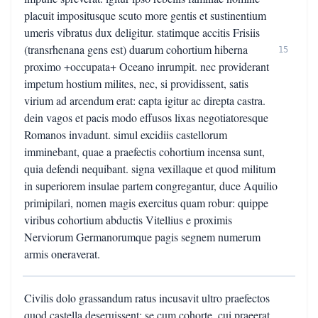
placuit impositusque scuto more gentis et sustinentium
umeris vibratus dux deligitur. statimque accitis Frisiis
(transrhenana gens est) duarum cohortium hiberna
15
proximo +occupata+ Oceano inrumpit. nec providerant
impetum hostium milites, nec, si providissent, satis
virium ad arcendum erat: capta igitur ac direpta castra.
dein vagos et pacis modo effusos lixas negotiatoresque
Romanos invadunt. simul excidiis castellorum
imminebant, quae a praefectis cohortium incensa sunt,
quia defendi nequibant. signa vexillaque et quod militum
in superiorem insulae partem congregantur, duce Aquilio
primipilari, nomen magis exercitus quam robur: quippe
viribus cohortium abductis Vitellius e proximis
Nerviorum Germanorumque pagis segnem numerum
armis oneraverat.
Civilis dolo grassandum ratus incusavit ultro praefectos
quod castella deseruissent: se cum cohorte, cui praeerat,