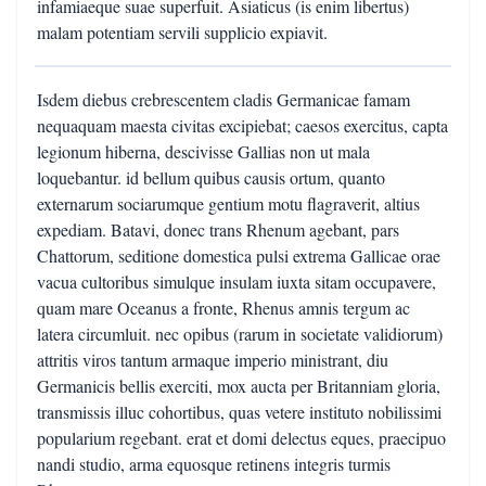
infamiaeque suae superfuit. Asiaticus (is enim libertus)
malam potentiam servili supplicio expiavit.
Isdem diebus crebrescentem cladis Germanicae famam
nequaquam maesta civitas excipiebat; caesos exercitus, capta
legionum hiberna, descivisse Gallias non ut mala
loquebantur. id bellum quibus causis ortum, quanto
externarum sociarumque gentium motu flagraverit, altius
expediam. Batavi, donec trans Rhenum agebant, pars
Chattorum, seditione domestica pulsi extrema Gallicae orae
vacua cultoribus simulque insulam iuxta sitam occupavere,
quam mare Oceanus a fronte, Rhenus amnis tergum ac
latera circumluit. nec opibus (rarum in societate validiorum)
attritis viros tantum armaque imperio ministrant, diu
Germanicis bellis exerciti, mox aucta per Britanniam gloria,
transmissis illuc cohortibus, quas vetere instituto nobilissimi
popularium regebant. erat et domi delectus eques, praecipuo
nandi studio, arma equosque retinens integris turmis