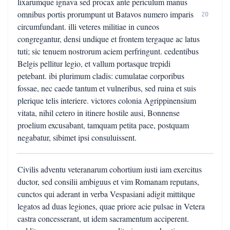
lixarumque ignava sed procax ante periculum manus
omnibus portis prorumpunt ut Batavos numero imparis
20
circumfundant. illi veteres militiae in cuneos
congregantur, densi undique et frontem tergaque ac latus
tuti; sic tenuem nostrorum aciem perfringunt. cedentibus
Belgis pellitur legio, et vallum portasque trepidi
petebant. ibi plurimum cladis: cumulatae corporibus
fossae, nec caede tantum et vulneribus, sed ruina et suis
plerique telis interiere. victores colonia Agrippinensium
vitata, nihil cetero in itinere hostile ausi, Bonnense
proelium excusabant, tamquam petita pace, postquam
negabatur, sibimet ipsi consuluissent.
Civilis adventu veteranarum cohortium iusti iam exercitus
ductor, sed consilii ambiguus et vim Romanam reputans,
cunctos qui aderant in verba Vespasiani adigit mittitque
legatos ad duas legiones, quae priore acie pulsae in Vetera
castra concesserant, ut idem sacramentum acciperent.