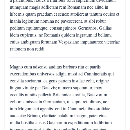
numquam magis adflictam rem Romanam nec aliud in
hibernis quam praedam et senes: attollerent tantum oculos et
inania legionum nomina ne pavescerent. at sibi robur
peditum equitumque, consanguineos Germanos, Gallias
idem cupientis. ne Romanis quidem ingratum id bellum,
cuius ambiguam fortunam Vespasiano imputaturos: victoriae
rationem non reddi.
Magno cum adsensu auditus barbaro ritu et patriis
execrationibus universos adigit. missi ad Canninefatis qui
consilia sociarent. ea gens partem insulae colit, origine
lingua virtute par Batavis; numero superantur. mox
occultis nuntiis pellexit Britannica auxilia, Batavorum
cohortis missas in Germaniam, ut supra rettulimus, ac
tum Mogontiaci agentis. erat in Canninefatibus stolidae
audaciae Brinno, claritate natalium insigni; pater eius
multa hostilia ausus Gaianarum expeditionum ludibrium
impune spreverat. igitur ipso rebellis familiae nomine