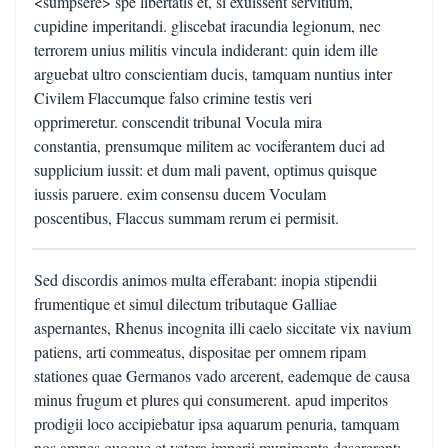
<sumpsere> spe libertatis et, si exuissent servitium,
cupidine imperitandi. gliscebat iracundia legionum, nec
terrorem unius militis vincula indiderant: quin idem ille
arguebat ultro conscientiam ducis, tamquam nuntius inter
Civilem Flaccumque falso crimine testis veri
opprimeretur. conscendit tribunal Vocula mira
constantia, prensumque militem ac vociferantem duci ad
supplicium iussit: et dum mali pavent, optimus quisque
iussis paruere. exim consensu ducem Voculam
poscentibus, Flaccus summam rerum ei permisit.
Sed discordis animos multa efferabant: inopia stipendii
frumentique et simul dilectum tributaque Galliae
aspernantes, Rhenus incognita illi caelo siccitate vix navium
patiens, arti commeatus, dispositae per omnem ripam
stationes quae Germanos vado arcerent, eademque de causa
minus frugum et plures qui consumerent. apud imperitos
prodigii loco accipiebatur ipsa aquarum penuria, tamquam
nos amnes quoque et vetera imperii munimenta desererent: