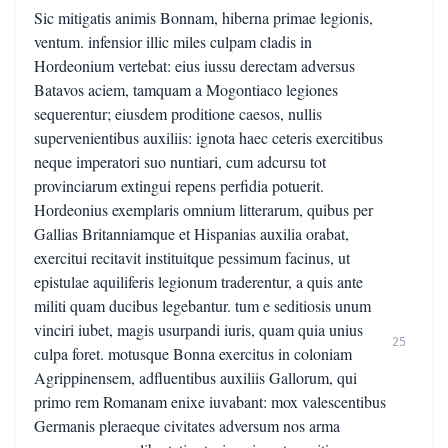
Sic mitigatis animis Bonnam, hiberna primae legionis,
ventum. infensior illic miles culpam cladis in
Hordeonium vertebat: eius iussu derectam adversus
Batavos aciem, tamquam a Mogontiaco legiones
sequerentur; eiusdem proditione caesos, nullis
supervenientibus auxiliis: ignota haec ceteris exercitibus
neque imperatori suo nuntiari, cum adcursu tot
provinciarum extingui repens perfidia potuerit.
Hordeonius exemplaris omnium litterarum, quibus per
Gallias Britanniamque et Hispanias auxilia orabat,
exercitui recitavit instituitque pessimum facinus, ut
epistulae aquiliferis legionum traderentur, a quis ante
militi quam ducibus legebantur. tum e seditiosis unum
vinciri iubet, magis usurpandi iuris, quam quia unius
25
culpa foret. motusque Bonna exercitus in coloniam
Agrippinensem, adfluentibus auxiliis Gallorum, qui
primo rem Romanam enixe iuvabant: mox valescentibus
Germanis pleraeque civitates adversum nos arma