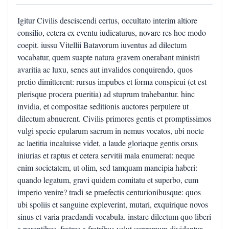
Igitur Civilis desciscendi certus, occultato interim altiore
consilio, cetera ex eventu iudicaturus, novare res hoc modo
coepit. iussu Vitellii Batavorum iuventus ad dilectum
vocabatur, quem suapte natura gravem onerabant ministri
avaritia ac luxu, senes aut invalidos conquirendo, quos
pretio dimitterent: rursus impubes et forma conspicui (et est
plerisque procera pueritia) ad stuprum trahebantur. hinc
invidia, et compositae seditionis auctores perpulere ut
dilectum abnuerent. Civilis primores gentis et promptissimos
vulgi specie epularum sacrum in nemus vocatos, ubi nocte
ac laetitia incaluisse videt, a laude gloriaque gentis orsus
iniurias et raptus et cetera servitii mala enumerat: neque
enim societatem, ut olim, sed tamquam mancipia haberi:
quando legatum, gravi quidem comitatu et superbo, cum
imperio venire? tradi se praefectis centurionibusque: quos
ubi spoliis et sanguine expleverint, mutari, exquirique novos
sinus et varia praedandi vocabula. instare dilectum quo liberi
a parentibus, fratres a fratribus velut supremum dividantur.