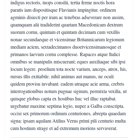
indigus rectoris, inops consilii, tertia ferme noctis hora
paratis iam dispositisque Flavianis impingitur. ordinem
agminis disiecti per iram ac tenebras adseverare non ausim,
quamquam alii tradiderint quartam Macedonicam dextrum
suorum cornu, quintam et quintam decimam cum vexillis
nonae secundaeque et vicensimae Britannicarum legionum
mediam aciem, sextadecimanos duoetvicensimanosque et
primanos laevum cornu complesse. Rapaces atque Italici
omnibus se manipulis miscuerant; eques auxiliaque sibi ipsi
locum legere. proelium tota nocte varium, anceps, atrox, his,
rursus illis exitiabile. nihil animus aut manus, ne oculi
quidem provisu iuvabant. eadem utraque acie arma, crebris
interrogationibus notum pugnae signum, permixta vexilla, ut
quisque globus capta ex hostibus huc vel illuc raptabat.
urgebatur maxime septima legio, nuper a Galba conscripta.
occisi sex primorum ordinum centuriones, abrepta quaedam
signa: ipsam aquilam Atilius Verus primi pili centurio multa
cum hostium strage et ad extremum moriens servaverat.