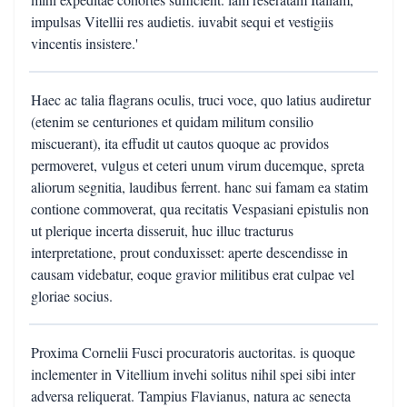
impulsas Vitellii res audietis. iuvabit sequi et vestigiis
vincentis insistere.'
Haec ac talia flagrans oculis, truci voce, quo latius audiretur
(etenim se centuriones et quidam militum consilio
miscuerant), ita effudit ut cautos quoque ac providos
permoveret, vulgus et ceteri unum virum ducemque, spreta
aliorum segnitia, laudibus ferrent. hanc sui famam ea statim
contione commoverat, qua recitatis Vespasiani epistulis non
ut plerique incerta disseruit, huc illuc tracturus
interpretatione, prout conduxisset: aperte descendisse in
causam videbatur, eoque gravior militibus erat culpae vel
gloriae socius.
Proxima Cornelii Fusci procuratoris auctoritas. is quoque
inclementer in Vitellium invehi solitus nihil spei sibi inter
adversa reliquerat. Tampius Flavianus, natura ac senecta