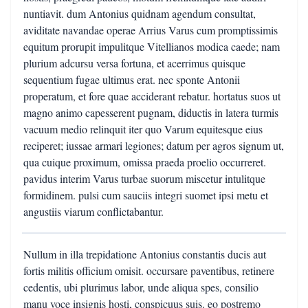
nuntiavit. dum Antonius quidnam agendum consultat,
aviditate navandae operae Arrius Varus cum promptissimis
equitum prorupit impulitque Vitellianos modica caede; nam
plurium adcursu versa fortuna, et acerrimus quisque
sequentium fugae ultimus erat. nec sponte Antonii
properatum, et fore quae acciderant rebatur. hortatus suos ut
magno animo capesserent pugnam, diductis in latera turmis
vacuum medio relinquit iter quo Varum equitesque eius
reciperet; iussae armari legiones; datum per agros signum ut,
qua cuique proximum, omissa praeda proelio occurreret.
pavidus interim Varus turbae suorum miscetur intulitque
formidinem. pulsi cum sauciis integri suomet ipsi metu et
angustiis viarum conflictabantur.
Nullum in illa trepidatione Antonius constantis ducis aut
fortis militis officium omisit. occursare paventibus, retinere
cedentis, ubi plurimus labor, unde aliqua spes, consilio
manu voce insignis hosti, conspicuus suis. eo postremo