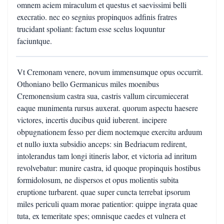
omnem aciem miraculum et questus et saevissimi belli
execratio. nec eo segnius propinquos adfinis fratres
trucidant spoliant: factum esse scelus loquuntur
faciuntque.
Vt Cremonam venere, novum immensumque opus occurrit.
Othoniano bello Germanicus miles moenibus
Cremonensium castra sua, castris vallum circumiecerat
eaque munimenta rursus auxerat. quorum aspectu haesere
victores, incertis ducibus quid iuberent. incipere
obpugnationem fesso per diem noctemque exercitu arduum
et nullo iuxta subsidio anceps: sin Bedriacum redirent,
intolerandus tam longi itineris labor, et victoria ad inritum
revolvebatur: munire castra, id quoque propinquis hostibus
formidolosum, ne dispersos et opus molientis subita
eruptione turbarent. quae super cuncta terrebat ipsorum
miles periculi quam morae patientior: quippe ingrata quae
tuta, ex temeritate spes; omnisque caedes et vulnera et