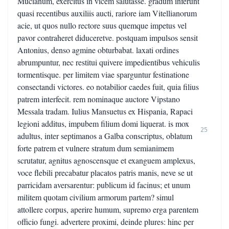
Mucianum, exercitus in vicem salutasse. gradum inferunt
quasi recentibus auxiliis aucti, rariore iam Vitellianorum
acie, ut quos nullo rectore suus quemque impetus vel
pavor contraheret diduceretve. postquam impulsos sensit
Antonius, denso agmine obturbabat. laxati ordines
abrumpuntur, nec restitui quivere impedientibus vehiculis
tormentisque. per limitem viae sparguntur festinatione
consectandi victores. eo notabilior caedes fuit, quia filius
patrem interfecit. rem nominaque auctore Vipstano
Messala tradam. Iulius Mansuetus ex Hispania, Rapaci
legioni additus, impubem filium domi liquerat. is mox
25
adultus, inter septimanos a Galba conscriptus, oblatum
forte patrem et vulnere stratum dum semianimem
scrutatur, agnitus agnoscensque et exanguem amplexus,
voce flebili precabatur placatos patris manis, neve se ut
parricidam aversarentur: publicum id facinus; et unum
militem quotam civilium armorum partem? simul
attollere corpus, aperire humum, supremo erga parentem
officio fungi. advertere proximi, deinde plures: hinc per