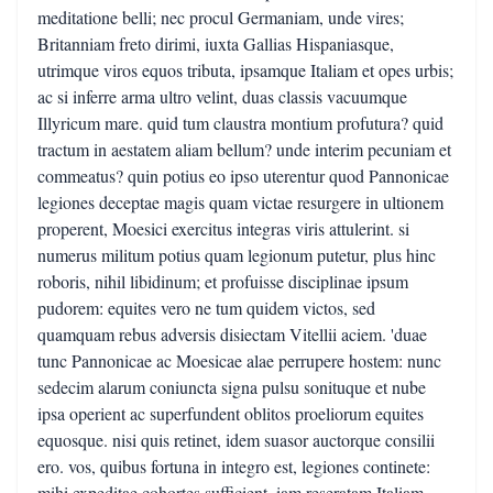
meditatione belli; nec procul Germaniam, unde vires;
Britanniam freto dirimi, iuxta Gallias Hispaniasque,
utrimque viros equos tributa, ipsamque Italiam et opes urbis;
ac si inferre arma ultro velint, duas classis vacuumque
Illyricum mare. quid tum claustra montium profutura? quid
tractum in aestatem aliam bellum? unde interim pecuniam et
commeatus? quin potius eo ipso uterentur quod Pannonicae
legiones deceptae magis quam victae resurgere in ultionem
properent, Moesici exercitus integras viris attulerint. si
numerus militum potius quam legionum putetur, plus hinc
roboris, nihil libidinum; et profuisse disciplinae ipsum
pudorem: equites vero ne tum quidem victos, sed
quamquam rebus adversis disiectam Vitellii aciem. 'duae
tunc Pannonicae ac Moesicae alae perrupere hostem: nunc
sedecim alarum coniuncta signa pulsu sonituque et nube
ipsa operient ac superfundent oblitos proeliorum equites
equosque. nisi quis retinet, idem suasor auctorque consilii
ero. vos, quibus fortuna in integro est, legiones continete:
mihi expeditae cohortes sufficient. iam reseratam Italiam,