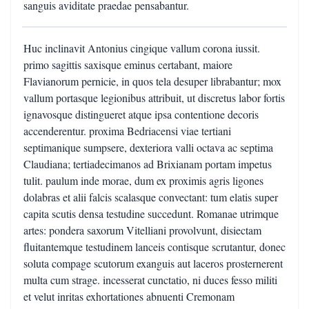
sanguis aviditate praedae pensabantur.
Huc inclinavit Antonius cingique vallum corona iussit.
primo sagittis saxisque eminus certabant, maiore
Flavianorum pernicie, in quos tela desuper librabantur; mox
vallum portasque legionibus attribuit, ut discretus labor fortis
ignavosque distingueret atque ipsa contentione decoris
accenderentur. proxima Bedriacensi viae tertiani
septimanique sumpsere, dexteriora valli octava ac septima
Claudiana; tertiadecimanos ad Brixianam portam impetus
tulit. paulum inde morae, dum ex proximis agris ligones
dolabras et alii falcis scalasque convectant: tum elatis super
capita scutis densa testudine succedunt. Romanae utrimque
artes: pondera saxorum Vitelliani provolvunt, disiectam
fluitantemque testudinem lanceis contisque scrutantur, donec
soluta compage scutorum exanguis aut laceros prosternerent
multa cum strage. incesserat cunctatio, ni duces fesso militi
et velut inritas exhortationes abnuenti Cremonam