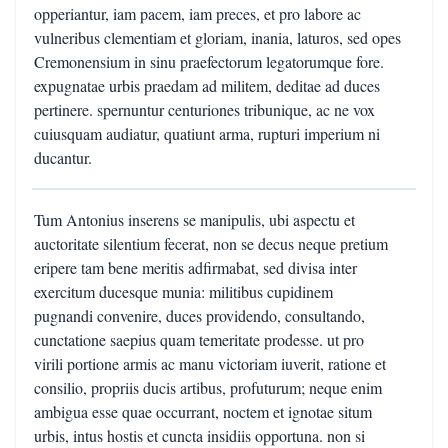
opperiantur, iam pacem, iam preces, et pro labore ac
vulneribus clementiam et gloriam, inania, laturos, sed opes
Cremonensium in sinu praefectorum legatorumque fore.
expugnatae urbis praedam ad militem, deditae ad duces
pertinere. spernuntur centuriones tribunique, ac ne vox
cuiusquam audiatur, quatiunt arma, rupturi imperium ni
ducantur.
Tum Antonius inserens se manipulis, ubi aspectu et
auctoritate silentium fecerat, non se decus neque pretium
eripere tam bene meritis adfirmabat, sed divisa inter
exercitum ducesque munia: militibus cupidinem
pugnandi convenire, duces providendo, consultando,
cunctatione saepius quam temeritate prodesse. ut pro
virili portione armis ac manu victoriam iuverit, ratione et
consilio, propriis ducis artibus, profuturum; neque enim
ambigua esse quae occurrant, noctem et ignotae situm
urbis, intus hostis et cuncta insidiis opportuna. non si