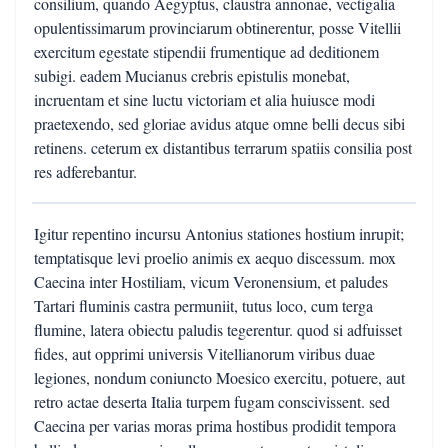
consilium, quando Aegyptus, claustra annonae, vectigalia
opulentissimarum provinciarum obtinerentur, posse Vitellii
exercitum egestate stipendii frumentique ad deditionem
subigi. eadem Mucianus crebris epistulis monebat,
incruentam et sine luctu victoriam et alia huiusce modi
praetexendo, sed gloriae avidus atque omne belli decus sibi
retinens. ceterum ex distantibus terrarum spatiis consilia post
res adferebantur.
Igitur repentino incursu Antonius stationes hostium inrupit;
temptatisque levi proelio animis ex aequo discessum. mox
Caecina inter Hostiliam, vicum Veronensium, et paludes
Tartari fluminis castra permuniit, tutus loco, cum terga
flumine, latera obiectu paludis tegerentur. quod si adfuisset
fides, aut opprimi universis Vitellianorum viribus duae
legiones, nondum coniuncto Moesico exercitu, potuere, aut
retro actae deserta Italia turpem fugam conscivissent. sed
Caecina per varias moras prima hostibus prodidit tempora