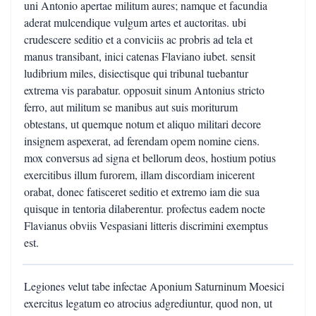
uni Antonio apertae militum aures; namque et facundia
aderat mulcendique vulgum artes et auctoritas. ubi
crudescere seditio et a conviciis ac probris ad tela et
manus transibant, inici catenas Flaviano iubet. sensit
ludibrium miles, disiectisque qui tribunal tuebantur
extrema vis parabatur. opposuit sinum Antonius stricto
ferro, aut militum se manibus aut suis moriturum
obtestans, ut quemque notum et aliquo militari decore
insignem aspexerat, ad ferendam opem nomine ciens.
mox conversus ad signa et bellorum deos, hostium potius
exercitibus illum furorem, illam discordiam inicerent
orabat, donec fatisceret seditio et extremo iam die sua
quisque in tentoria dilaberentur. profectus eadem nocte
Flavianus obviis Vespasiani litteris discrimini exemptus
est.
Legiones velut tabe infectae Aponium Saturninum Moesici
exercitus legatum eo atrocius adgrediuntur, quod non, ut