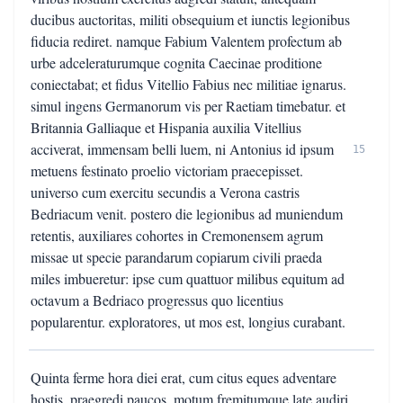
ducibus auctoritas, militi obsequium et iunctis legionibus
fiducia rediret. namque Fabium Valentem profectum ab
urbe adceleraturumque cognita Caecinae proditione
coniectabat; et fidus Vitellio Fabius nec militiae ignarus.
simul ingens Germanorum vis per Raetiam timebatur. et
Britannia Galliaque et Hispania auxilia Vitellius
acciverat, immensam belli luem, ni Antonius id ipsum
15
metuens festinato proelio victoriam praecepisset.
universo cum exercitu secundis a Verona castris
Bedriacum venit. postero die legionibus ad muniendum
retentis, auxiliares cohortes in Cremonensem agrum
missae ut specie parandarum copiarum civili praeda
miles imbueretur: ipse cum quattuor milibus equitum ad
octavum a Bedriaco progressus quo licentius
popularentur. exploratores, ut mos est, longius curabant.
Quinta ferme hora diei erat, cum citus eques adventare
hostis, praegredi paucos, motum fremitumque late audiri