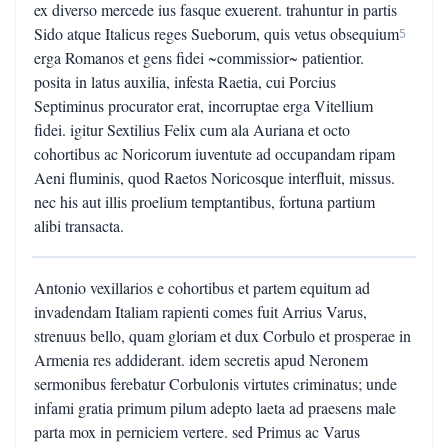
ex diverso mercede ius fasque exuerent. trahuntur in partis
Sido atque Italicus reges Sueborum, quis vetus obsequium
5
erga Romanos et gens fidei ~commissior~ patientior.
posita in latus auxilia, infesta Raetia, cui Porcius
Septiminus procurator erat, incorruptae erga Vitellium
fidei. igitur Sextilius Felix cum ala Auriana et octo
cohortibus ac Noricorum iuventute ad occupandam ripam
Aeni fluminis, quod Raetos Noricosque interfluit, missus.
nec his aut illis proelium temptantibus, fortuna partium
alibi transacta.
Antonio vexillarios e cohortibus et partem equitum ad
invadendam Italiam rapienti comes fuit Arrius Varus,
strenuus bello, quam gloriam et dux Corbulo et prosperae in
Armenia res addiderant. idem secretis apud Neronem
sermonibus ferebatur Corbulonis virtutes criminatus; unde
infami gratia primum pilum adepto laeta ad praesens male
parta mox in perniciem vertere. sed Primus ac Varus