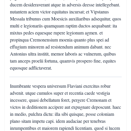
ducem desideraverant atque in adversis deesse intellegebant.
nutantem aciem victor equitatus incursat; et Vipstanus
Messala tribunus cum Moesicis auxiliaribus adsequitur, quos
multi e legionariis quamquam raptim ductos aequabant: ita
mixtus pedes equesque rupere legionum agmen. et
propinqua Cremonensium moenia quanto plus spei ad
effugium minorem ad resistendum animum dabant. nec
Antonius ultra institit, memor laboris ac vulnerum, quibus
tam anceps proelii fortuna, quamvis prospero fine, equites
equosque adflictaverat.
Inumbrante vespera universum Flaviani exercitus robur
advenit. utque cumulos super et recentia caede vestigia
incessere, quasi debellatum foret, pergere Cremonam et
victos in deditionem accipere aut expugnare deposcunt. haec
in medio, pulchra dictu: illa sibi quisque, posse coloniam
plano sitam impetu capi. idem audaciae per tenebras
inrumpentibus et maiorem rapiendi licentiam. quod si lucem