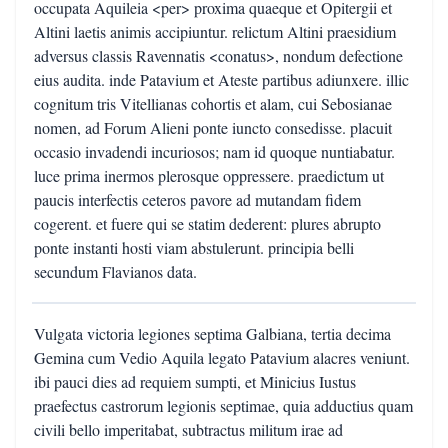
occupata Aquileia <per> proxima quaeque et Opitergii et
Altini laetis animis accipiuntur. relictum Altini praesidium
adversus classis Ravennatis <conatus>, nondum defectione
eius audita. inde Patavium et Ateste partibus adiunxere. illic
cognitum tris Vitellianas cohortis et alam, cui Sebosianae
nomen, ad Forum Alieni ponte iuncto consedisse. placuit
occasio invadendi incuriosos; nam id quoque nuntiabatur.
luce prima inermos plerosque oppressere. praedictum ut
paucis interfectis ceteros pavore ad mutandam fidem
cogerent. et fuere qui se statim dederent: plures abrupto
ponte instanti hosti viam abstulerunt. principia belli
secundum Flavianos data.
Vulgata victoria legiones septima Galbiana, tertia decima
Gemina cum Vedio Aquila legato Patavium alacres veniunt.
ibi pauci dies ad requiem sumpti, et Minicius Iustus
praefectus castrorum legionis septimae, quia adductius quam
civili bello imperitabat, subtractus militum irae ad