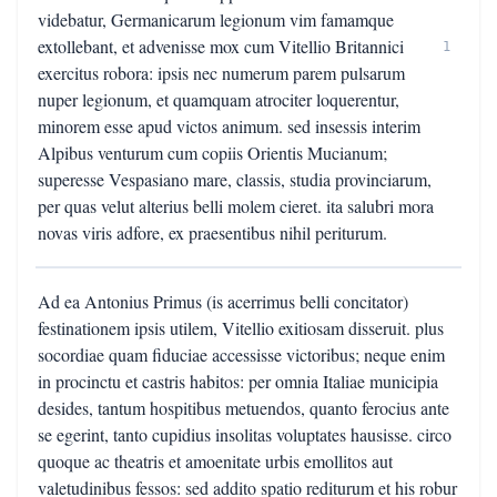
videbatur, Germanicarum legionum vim famamque
extollebant, et advenisse mox cum Vitellio Britannici
1
exercitus robora: ipsis nec numerum parem pulsarum
nuper legionum, et quamquam atrociter loquerentur,
minorem esse apud victos animum. sed insessis interim
Alpibus venturum cum copiis Orientis Mucianum;
superesse Vespasiano mare, classis, studia provinciarum,
per quas velut alterius belli molem cieret. ita salubri mora
novas viris adfore, ex praesentibus nihil periturum.
Ad ea Antonius Primus (is acerrimus belli concitator)
festinationem ipsis utilem, Vitellio exitiosam disseruit. plus
socordiae quam fiduciae accessisse victoribus; neque enim
in procinctu et castris habitos: per omnia Italiae municipia
desides, tantum hospitibus metuendos, quanto ferocius ante
se egerint, tanto cupidius insolitas voluptates hausisse. circo
quoque ac theatris et amoenitate urbis emollitos aut
valetudinibus fessos: sed addito spatio rediturum et his robur