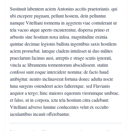
Sustinuit labentem aciem Antonius accitis praetorianis. qui
ubi excepere pugnam, pellunt hostem, dein pelluntur.
namque Vitelliani tormenta in aggerem viae contulerant ut
tela vacuo atque aperto excuterentur, dispersa primo et
arbustis sine hostium noxa inlisa. magnitudine eximia
quintae decimae legionis ballista ingentibus saxis hostilem
aciem proruebat. lateque cladem intulisset ni duo milites
praeclarum facinus ausi, arreptis e strage scutis ignorati,
vincla ac libramenta tormentorum abscidissent. statim
confossi sunt eoque intercidere nomina: de facto haud
ambigitur. neutro inclinaverat fortuna donec adulta nocte
luna surgens ostenderet acies falleretque. sed Flavianis
aequior a tergo; hinc maiores equorum virorumque umbrae,
et falso, ut in corpora, ictu tela hostium citra cadebant:
Vitelliani adverso lumine conlucentes velut ex occulto
iaculantibus incauti offerebantur.