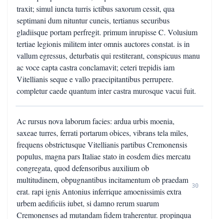
traxit; simul iuncta turris ictibus saxorum cessit, qua
septimani dum nituntur cuneis, tertianus securibus
gladiisque portam perfregit. primum inrupisse C. Volusium
tertiae legionis militem inter omnis auctores constat. is in
vallum egressus, deturbatis qui restiterant, conspicuus manu
ac voce capta castra conclamavit; ceteri trepidis iam
Vitellianis seque e vallo praecipitantibus perrupere.
completur caede quantum inter castra murosque vacui fuit.
Ac rursus nova laborum facies: ardua urbis moenia,
saxeae turres, ferrati portarum obices, vibrans tela miles,
frequens obstrictusque Vitellianis partibus Cremonensis
populus, magna pars Italiae stato in eosdem dies mercatu
congregata, quod defensoribus auxilium ob
multitudinem, obpugnantibus incitamentum ob praedam
30
erat. rapi ignis Antonius inferrique amoenissimis extra
urbem aedificiis iubet, si damno rerum suarum
Cremonenses ad mutandam fidem traherentur. propinqua