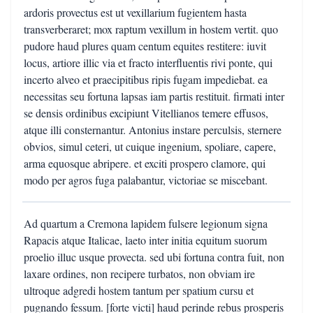
ardoris provectus est ut vexillarium fugientem hasta
transverberaret; mox raptum vexillum in hostem vertit. quo
pudore haud plures quam centum equites restitere: iuvit
locus, artiore illic via et fracto interfluentis rivi ponte, qui
incerto alveo et praecipitibus ripis fugam impediebat. ea
necessitas seu fortuna lapsas iam partis restituit. firmati inter
se densis ordinibus excipiunt Vitellianos temere effusos,
atque illi consternantur. Antonius instare perculsis, sternere
obvios, simul ceteri, ut cuique ingenium, spoliare, capere,
arma equosque abripere. et exciti prospero clamore, qui
modo per agros fuga palabantur, victoriae se miscebant.
Ad quartum a Cremona lapidem fulsere legionum signa
Rapacis atque Italicae, laeto inter initia equitum suorum
proelio illuc usque provecta. sed ubi fortuna contra fuit, non
laxare ordines, non recipere turbatos, non obviam ire
ultroque adgredi hostem tantum per spatium cursu et
pugnando fessum. [forte victi] haud perinde rebus prosperis