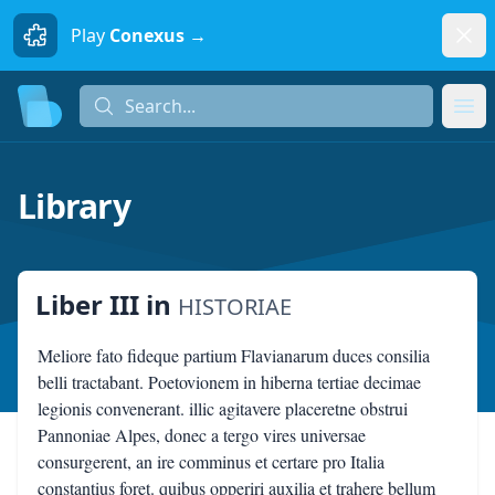
Dism
Play
Conexus →
Search...
Search...
Ope
Library
Liber III
in
HISTORIAE
Meliore fato fideque partium Flavianarum duces consilia
belli tractabant. Poetovionem in hiberna tertiae decimae
legionis convenerant. illic agitavere placeretne obstrui
Pannoniae Alpes, donec a tergo vires universae
consurgerent, an ire comminus et certare pro Italia
constantius foret. quibus opperiri auxilia et trahere bellum