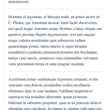
monstrassent.
Hormine id ingenium, ut Messala tradit, an potior auctor sit
C. Plinius, qui Antonium incusat, haud facile discreverim,
nisi quod neque Antonius neque Hormus a fama vitaque sua
quamvis pessimo flagitio degeneravere. non iam sanguis
neque vulnera morabantur quin subruerent vallum
quaterentque portas, innixi umeris et super iteratam
testudinem scandentes prensarent hostium tela brachiaque.
integri cum sauciis, semineces cum expirantibus volvuntur,
varia pereuntium forma et omni imagine mortium.
Acerrimum tertiae septimaeque legionum certamen; et dux
Antonius cum delectis auxiliaribus eodem incubuerat.
obstinatos inter se cum sustinere Vitelliani nequirent et
superiacta tela testudine laberentur, ipsam postremo
ballistam in subeuntis propulere, quae ut ad praesens disiecit
obruitque quos inciderat, ita pinnas ac summa valli ruina sua