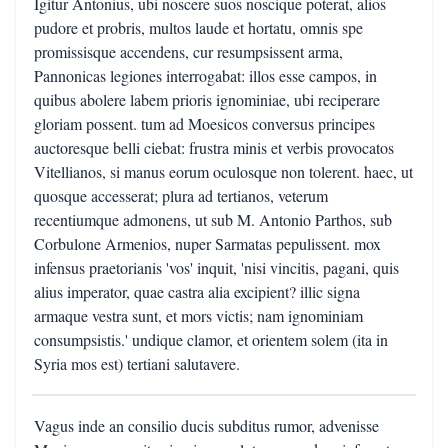
Igitur Antonius, ubi noscere suos noscique poterat, alios
pudore et probris, multos laude et hortatu, omnis spe
promissisque accendens, cur resumpsissent arma,
Pannonicas legiones interrogabat: illos esse campos, in
quibus abolere labem prioris ignominiae, ubi reciperare
gloriam possent. tum ad Moesicos conversus principes
auctoresque belli ciebat: frustra minis et verbis provocatos
Vitellianos, si manus eorum oculosque non tolerent. haec, ut
quosque accesserat; plura ad tertianos, veterum
recentiumque admonens, ut sub M. Antonio Parthos, sub
Corbulone Armenios, nuper Sarmatas pepulissent. mox
infensus praetorianis 'vos' inquit, 'nisi vincitis, pagani, quis
alius imperator, quae castra alia excipient? illic signa
armaque vestra sunt, et mors victis; nam ignominiam
consumpsistis.' undique clamor, et orientem solem (ita in
Syria mos est) tertiani salutavere.
Vagus inde an consilio ducis subditus rumor, advenisse