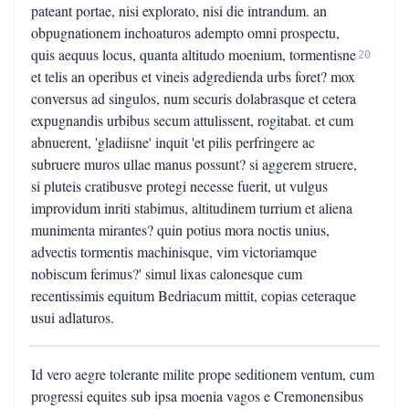
pateant portae, nisi explorato, nisi die intrandum. an
obpugnationem inchoaturos adempto omni prospectu,
quis aequus locus, quanta altitudo moenium, tormentisne
20
et telis an operibus et vineis adgredienda urbs foret? mox
conversus ad singulos, num securis dolabrasque et cetera
expugnandis urbibus secum attulissent, rogitabat. et cum
abnuerent, 'gladiisne' inquit 'et pilis perfringere ac
subruere muros ullae manus possunt? si aggerem struere,
si pluteis cratibusve protegi necesse fuerit, ut vulgus
improvidum inriti stabimus, altitudinem turrium et aliena
munimenta mirantes? quin potius mora noctis unius,
advectis tormentis machinisque, vim victoriamque
nobiscum ferimus?' simul lixas calonesque cum
recentissimis equitum Bedriacum mittit, copias ceteraque
usui adlaturos.
Id vero aegre tolerante milite prope seditionem ventum, cum
progressi equites sub ipsa moenia vagos e Cremonensibus