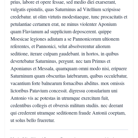
prius, labore et opere fessae, sed medio diei exarserant,
vulgatis epistulis, quas Saturninus ad Vitellium scripsisse
credebatur. ut olim virtutis modestiaeque, tunc procacitatis et
petulantiae certamen erat, ne minus violenter Aponium
quam Flavianum ad supplicium deposcerent. quippe
Moesicae legiones adiutam a se Pannonicorum ultionem
referentes, et Pannonici, velut absolverentur aliorum
seditione, iterare culpam gaudebant. in hortos, in quibus
devertebatur Saturninus, pergunt. nec tam Primus et
Aponianus et Messala, quamquam omni modo nisi, eripuere
Saturninum quam obscuritas latebrarum, quibus occulebatur,
vacantium forte balnearum fornacibus abditus. mox omissis
lictoribus Patavium concessit. digressu consularium uni
Antonio vis ac potestas in utrumque exercitum fuit,
cedentibus collegis et obversis militum studiis. nec deerant
qui crederent utramque seditionem fraude Antonii coeptam,
ut solus bello frueretur.