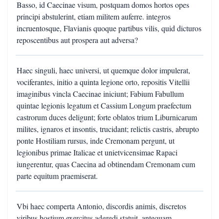
Basso, id Caecinae visum, postquam domos hortos opes
principi abstulerint, etiam militem auferre. integros
incruentosque, Flavianis quoque partibus vilis, quid dicturos
reposcentibus aut prospera aut adversa?
Haec singuli, haec universi, ut quemque dolor impulerat,
vociferantes, initio a quinta legione orto, repositis Vitellii
imaginibus vincla Caecinae iniciunt; Fabium Fabullum
quintae legionis legatum et Cassium Longum praefectum
castrorum duces deligunt; forte oblatos trium Liburnicarum
milites, ignaros et insontis, trucidant; relictis castris, abrupto
ponte Hostiliam rursus, inde Cremonam pergunt, ut
legionibus primae Italicae et unietvicensimae Rapaci
iungerentur, quas Caecina ad obtinendam Cremonam cum
parte equitum praemiserat.
Vbi haec comperta Antonio, discordis animis, discretos
viribus hostium exercitus adgredi statuit, antequam