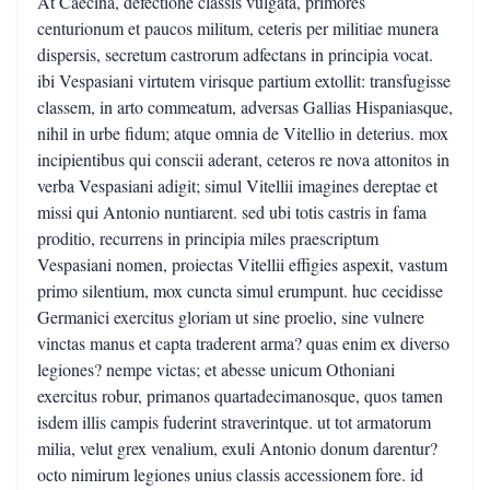
At Caecina, defectione classis vulgata, primores
centurionum et paucos militum, ceteris per militiae munera
dispersis, secretum castrorum adfectans in principia vocat.
ibi Vespasiani virtutem virisque partium extollit: transfugisse
classem, in arto commeatum, adversas Gallias Hispaniasque,
nihil in urbe fidum; atque omnia de Vitellio in deterius. mox
incipientibus qui conscii aderant, ceteros re nova attonitos in
verba Vespasiani adigit; simul Vitellii imagines dereptae et
missi qui Antonio nuntiarent. sed ubi totis castris in fama
proditio, recurrens in principia miles praescriptum
Vespasiani nomen, proiectas Vitellii effigies aspexit, vastum
primo silentium, mox cuncta simul erumpunt. huc cecidisse
Germanici exercitus gloriam ut sine proelio, sine vulnere
vinctas manus et capta traderent arma? quas enim ex diverso
legiones? nempe victas; et abesse unicum Othoniani
exercitus robur, primanos quartadecimanosque, quos tamen
isdem illis campis fuderint straverintque. ut tot armatorum
milia, velut grex venalium, exuli Antonio donum darentur?
octo nimirum legiones unius classis accessionem fore. id