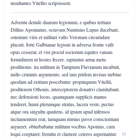
insultantes Vitellio scripsissent.
Adventu deinde duarum legionum, e quibus tertiam
Dillius Aponianus, octavam Numisius Lupus ducebant,
ostentare viris et militari vallo Veronam circumdare
placuit. forte Galbianae legioni in adversa fronte valli
opus cesserat, et visi procul sociorum equites vanam
formidinem ut hostes fecere. rapiuntur arma metu
proditionis. ira militum in Tampium Flavianum incubuit,
nullo criminis argumento, sed iam pridem invisus turbine
quodam ad exitium poscebatur: propinquum Vitellii,
proditorem Othonis, interceptorem donativi clamitabant.
nec defensioni locus, quamquam supplicis manus
tenderet, humi plerumque stratus, lacera veste, pectus
atque ora singultu quatiens. id ipsum apud infensos
incitamentum erat, tamquam nimius pavor conscientiam
argueret. obturbabatur militum vocibus Aponius, cum
loqui coeptaret; fremitu et clamore ceteros aspernantur.
10