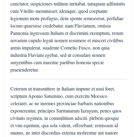
cunctator, suspiciones militum inritabat, tamquam adfinitatis
cum Vitellio meminisset; idemque, quod coeptante
legionum motu profugus, dein sponte remeaverat, perfidiae
locum quaesisse credebatur. nam Flavianum, omissa
Pannonia ingressum Italiam et discrimini exemptum, rerum
novarum cupido legati nomen resumere et misceri civilibus
armis impulerat, suadente Cornelio Fusco, non quia
industria Flaviani egebat, sed ut consulare nomen
surgentibus cum maxime partibus honesta specie
praetenderetur.
Ceterum ut transmittere in Italiam impune et usui foret,
scriptum Aponio Saturnino, cum exercitu Moesico
celeraret. ac ne inermes provinciae barbaris nationibus
exponerentur, principes Sarmatarum Iazugum, penes quos
civitatis regimen, in commilitium adsciti. plebem quoque
et vim equitum, qua sola valent, offerebant: remissum id
munus, ne inter discordias externa molirentur aut maiore