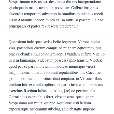
Vespasianum missus est. desiderata diu res interpretatione
gloriaque in maius accipitur, postquam Galbae imagines
discordia temporum subversas in omnibus municipiis recoli
iussit Antonius, decorum pro causa ratus, si placere Galbae
principatus et partes revirescere crederentur.
Quaesitum inde quae sedes bello legeretur. Verona potior
visa, patentibus circum campis ad pugnam equestrem, qua
praevalebant: simul coloniam copiis validam auferre Vitellio
in rem famamque videbatur. possessa ipso transitu Vicetia;
quod per se parvum (etenim modicae municipio vires)
magni momenti locum obtinuit reputantibus illic Caecinam
genitum et patriam hostium duci ereptam. in Veronensibus
pretium fuit: exemplo opibusque partis iuvere; et interiectus
exercitus Raetiam Iuliasque Alpis, [ac] ne pervium illa
Germanicis exercitibus foret, obsaepserat. quae ignara
Vespasiano aut vetita: quippe Aquileiae sisti bellum
expectarique Mucianum iubebat, adiciebatque imperio