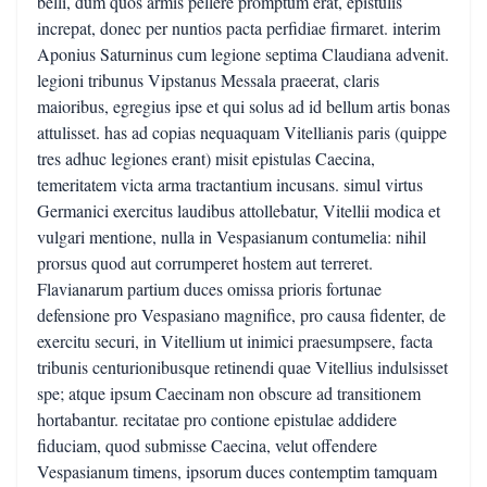
belli, dum quos armis pellere promptum erat, epistulis
increpat, donec per nuntios pacta perfidiae firmaret. interim
Aponius Saturninus cum legione septima Claudiana advenit.
legioni tribunus Vipstanus Messala praeerat, claris
maioribus, egregius ipse et qui solus ad id bellum artis bonas
attulisset. has ad copias nequaquam Vitellianis paris (quippe
tres adhuc legiones erant) misit epistulas Caecina,
temeritatem victa arma tractantium incusans. simul virtus
Germanici exercitus laudibus attollebatur, Vitellii modica et
vulgari mentione, nulla in Vespasianum contumelia: nihil
prorsus quod aut corrumperet hostem aut terreret.
Flavianarum partium duces omissa prioris fortunae
defensione pro Vespasiano magnifice, pro causa fidenter, de
exercitu securi, in Vitellium ut inimici praesumpsere, facta
tribunis centurionibusque retinendi quae Vitellius indulsisset
spe; atque ipsum Caecinam non obscure ad transitionem
hortabantur. recitatae pro contione epistulae addidere
fiduciam, quod submisse Caecina, velut offendere
Vespasianum timens, ipsorum duces contemptim tamquam