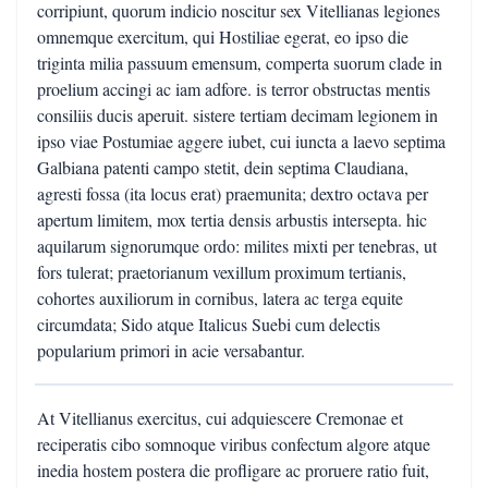
corripiunt, quorum indicio noscitur sex Vitellianas legiones
omnemque exercitum, qui Hostiliae egerat, eo ipso die
triginta milia passuum emensum, comperta suorum clade in
proelium accingi ac iam adfore. is terror obstructas mentis
consiliis ducis aperuit. sistere tertiam decimam legionem in
ipso viae Postumiae aggere iubet, cui iuncta a laevo septima
Galbiana patenti campo stetit, dein septima Claudiana,
agresti fossa (ita locus erat) praemunita; dextro octava per
apertum limitem, mox tertia densis arbustis intersepta. hic
aquilarum signorumque ordo: milites mixti per tenebras, ut
fors tulerat; praetorianum vexillum proximum tertianis,
cohortes auxiliorum in cornibus, latera ac terga equite
circumdata; Sido atque Italicus Suebi cum delectis
popularium primori in acie versabantur.
At Vitellianus exercitus, cui adquiescere Cremonae et
reciperatis cibo somnoque viribus confectum algore atque
inedia hostem postera die profligare ac proruere ratio fuit,