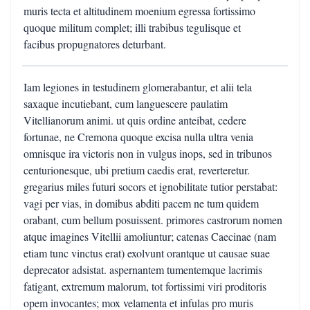
muris tecta et altitudinem moenium egressa fortissimo
quoque militum complet; illi trabibus tegulisque et
facibus propugnatores deturbant.
Iam legiones in testudinem glomerabantur, et alii tela
saxaque incutiebant, cum languescere paulatim
Vitellianorum animi. ut quis ordine anteibat, cedere
fortunae, ne Cremona quoque excisa nulla ultra venia
omnisque ira victoris non in vulgus inops, sed in tribunos
centurionesque, ubi pretium caedis erat, reverteretur.
gregarius miles futuri socors et ignobilitate tutior perstabat:
vagi per vias, in domibus abditi pacem ne tum quidem
orabant, cum bellum posuissent. primores castrorum nomen
atque imagines Vitellii amoliuntur; catenas Caecinae (nam
etiam tunc vinctus erat) exolvunt orantque ut causae suae
deprecator adsistat. aspernantem tumentemque lacrimis
fatigant, extremum malorum, tot fortissimi viri proditoris
opem invocantes; mox velamenta et infulas pro muris