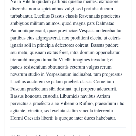
Ne in Vitellii quidem partibus quietae mentes: exitiosiore
discordia non suspicionibus vulgi, sed perfidia ducum
turbabantur. Lucilius Bassus classis Ravennatis praefectus
ambiguos militum animos, quod magna pars Dalmatae
Pannoniique erant, quae provinciae Vespasiano tenebantur,
partibus eius adgregaverat. nox proditioni electa, ut ceteris
ignaris soli in principia defectores coirent. Bassus pudore
seu metu, quisnam exitus foret, intra domum opperiebatur.
trierarchi magno tumultu Vitellii imagines invadunt; et
paucis resistentium obtruncatis ceterum vulgus rerum
novarum studio in Vespasianum inclinabat. tum progressus
Lucilius auctorem se palam praebet. classis Cornelium
Fuscum praefectum sibi destinat, qui propere adcucurrit.
Bassus honorata custodia Liburnicis navibus Atriam
pervectus a praefecto alae Vibennio Rufino, praesidium illic
agitante, vincitur, sed exoluta statim vincula interventu
Hormi Caesaris liberti: is quoque inter duces habebatur.