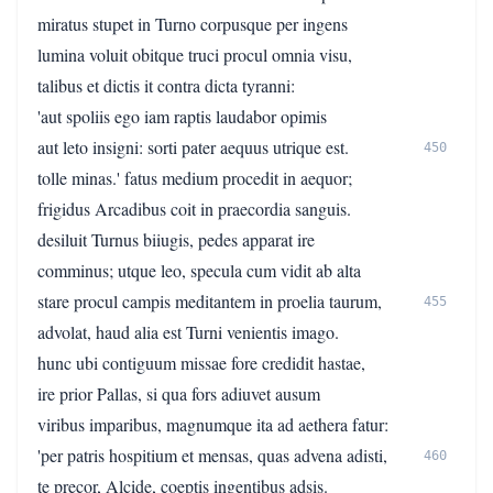
miratus stupet in Turno corpusque per ingens
lumina voluit obitque truci procul omnia visu,
talibus et dictis it contra dicta tyranni:
'aut spoliis ego iam raptis laudabor opimis
aut leto insigni: sorti pater aequus utrique est.
450
tolle minas.' fatus medium procedit in aequor;
frigidus Arcadibus coit in praecordia sanguis.
desiluit Turnus biiugis, pedes apparat ire
comminus; utque leo, specula cum vidit ab alta
stare procul campis meditantem in proelia taurum,
455
advolat, haud alia est Turni venientis imago.
hunc ubi contiguum missae fore credidit hastae,
ire prior Pallas, si qua fors adiuvet ausum
viribus imparibus, magnumque ita ad aethera fatur:
'per patris hospitium et mensas, quas advena adisti,
460
te precor, Alcide, coeptis ingentibus adsis.