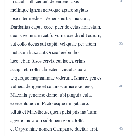
hi iaculis, illi certant defendere saxis
130
molirique ignem nervoque aptare sagittas.
ipse inter medios, Veneris iustissima cura,
Dardanius caput, ecce, puer detectus honestum,
qualis gemma micat fulvum quae dividit aurum,
aut collo decus aut capiti, vel quale per artem
135
inclusum buxo aut Oricia terebintho
lucet ebur; fusos cervix cui lactea crinis
accipit et molli subnectens circulus auro.
te quoque magnanimae viderunt, Ismare, gentes
vulnera derigere et calamos armare veneno,
140
Maeonia generose domo, ubi pinguia culta
exercentque viri Pactolusque inrigat auro.
adfuit et Mnestheus, quem pulsi pristina Turni
aggere murorum sublimem gloria tollit,
et Capys: hinc nomen Campanae ducitur urbi.
145