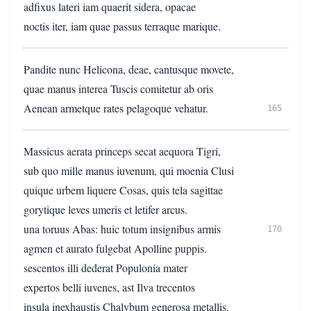
adfixus lateri iam quaerit sidera, opacae
noctis iter, iam quae passus terraque marique.
Pandite nunc Helicona, deae, cantusque movete,
quae manus interea Tuscis comitetur ab oris
Aenean armetque rates pelagoque vehatur.
165
Massicus aerata princeps secat aequora Tigri,
sub quo mille manus iuvenum, qui moenia Clusi
quique urbem liquere Cosas, quis tela sagittae
gorytique leves umeris et letifer arcus.
una toruus Abas: huic totum insignibus armis
170
agmen et aurato fulgebat Apolline puppis.
sescentos illi dederat Populonia mater
expertos belli iuvenes, ast Ilva trecentos
insula inexhaustis Chalybum generosa metallis.