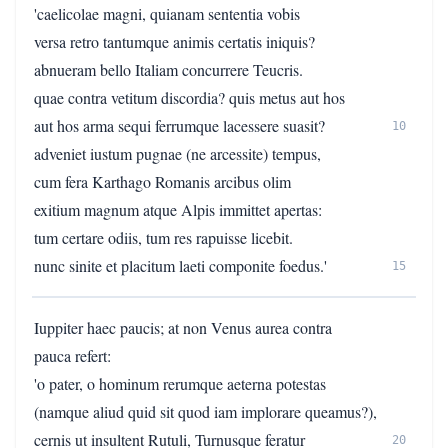
'caelicolae magni, quianam sententia vobis
versa retro tantumque animis certatis iniquis?
abnueram bello Italiam concurrere Teucris.
quae contra vetitum discordia? quis metus aut hos
aut hos arma sequi ferrumque lacessere suasit?
10
adveniet iustum pugnae (ne arcessite) tempus,
cum fera Karthago Romanis arcibus olim
exitium magnum atque Alpis immittet apertas:
tum certare odiis, tum res rapuisse licebit.
nunc sinite et placitum laeti componite foedus.'
15
Iuppiter haec paucis; at non Venus aurea contra
pauca refert:
'o pater, o hominum rerumque aeterna potestas
(namque aliud quid sit quod iam implorare queamus?),
cernis ut insultent Rutuli, Turnusque feratur
20