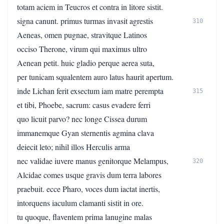
totam aciem in Teucros et contra in litore sistit.
signa canunt. primus turmas invasit agrestis
310
Aeneas, omen pugnae, stravitque Latinos
occiso Therone, virum qui maximus ultro
Aenean petit. huic gladio perque aerea suta,
per tunicam squalentem auro latus haurit apertum.
inde Lichan ferit exsectum iam matre perempta
315
et tibi, Phoebe, sacrum: casus evadere ferri
quo licuit parvo? nec longe Cissea durum
immanemque Gyan sternentis agmina clava
deiecit leto; nihil illos Herculis arma
nec validae iuvere manus genitorque Melampus,
320
Alcidae comes usque gravis dum terra labores
praebuit. ecce Pharo, voces dum iactat inertis,
intorquens iaculum clamanti sistit in ore.
tu quoque, flaventem prima lanugine malas