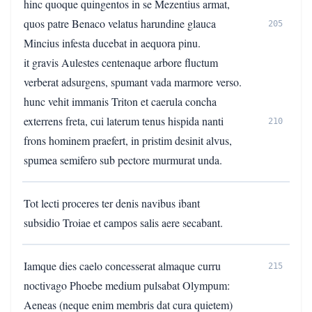
hinc quoque quingentos in se Mezentius armat,
quos patre Benaco velatus harundine glauca
205
Mincius infesta ducebat in aequora pinu.
it gravis Aulestes centenaque arbore fluctum
verberat adsurgens, spumant vada marmore verso.
hunc vehit immanis Triton et caerula concha
exterrens freta, cui laterum tenus hispida nanti
210
frons hominem praefert, in pristim desinit alvus,
spumea semifero sub pectore murmurat unda.
Tot lecti proceres ter denis navibus ibant
subsidio Troiae et campos salis aere secabant.
Iamque dies caelo concesserat almaque curru
215
noctivago Phoebe medium pulsabat Olympum:
Aeneas (neque enim membris dat cura quietem)