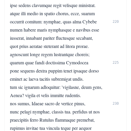
ipse sedens clavumque regit velisque ministrat.
atque illi medio in spatio chorus, ecce, suarum
occurrit comitum: nymphae, quas alma Cybebe
220
numen habere maris nymphasque e navibus esse
iusserat, innabant pariter fluctusque secabant,
quot prius aeratae steterant ad litora prorae.
agnoscunt longe regem lustrantque choreis;
quarum quae fandi doctissima Cymodocea
225
pone sequens dextra puppim tenet ipsaque dorso
eminet ac laeva tacitis subremigat undis.
tum sic ignarum adloquitur: 'vigilasne, deum gens,
Aenea? vigila et velis immitte rudentis.
nos sumus, Idaeae sacro de vertice pinus,
230
nunc pelagi nymphae, classis tua. perfidus ut nos
praecipitis ferro Rutulus flammaque premebat,
rupimus invitae tua vincula teque per aequor