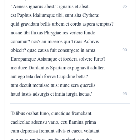
"Aeneas ignarus abest": ignarus et absit.
85
est Paphus Idaliumque tibi, sunt alta Cythera:
quid gravidam bellis urbem et corda aspera temptas?
nosne tibi fluxas Phrygiae res vertere fundo
conamur? nos? an miseros qui Troas Achivis
obiecit? quae causa fuit consurgere in arma
90
Europamque Asiamque et foedera solvere furto?
me duce Dardanius Spartam expugnavit adulter,
aut ego tela dedi fovive Cupidine bella?
tum decuit metuisse tuis: nunc sera querelis
haud iustis adsurgis et inrita iurgia iactas.'
95
Talibus orabat Iuno, cunctique fremebant
caelicolae adsensu vario, ceu flamina prima
cum deprensa fremunt silvis et caeca volutant
murmura venturos nautis prodentia ventos.