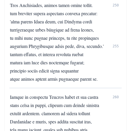
Tros Anchisiades, animos tamen omine tollit.
250
tum breviter supera aspectans convexa precatur:
'alma parens Idaea deum, cui Dindyma cordi
turrigeraeque urbes biiugique ad frena leones,
tu mihi nunc pugnae princeps, tu rite propinques
augurium Phrygibusque adsis pede, diva, secundo.'
255
tantum effatus, et interea revoluta ruebat
matura iam luce dies noctemque fugarat;
principio sociis edicit signa sequantur
atque animos aptent armis pugnaeque parent se.
Iamque in conspectu Teucros habet et sua castra
260
stans celsa in puppi, clipeum cum deinde sinistra
extulit ardentem. clamorem ad sidera tollunt
Dardanidae e muris, spes addita suscitat iras,
tela manu iaciunt, quales sub nubibus atris