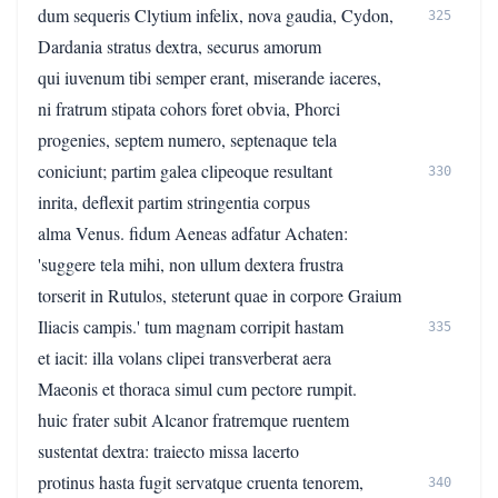
dum sequeris Clytium infelix, nova gaudia, Cydon,
325
Dardania stratus dextra, securus amorum
qui iuvenum tibi semper erant, miserande iaceres,
ni fratrum stipata cohors foret obvia, Phorci
progenies, septem numero, septenaque tela
coniciunt; partim galea clipeoque resultant
330
inrita, deflexit partim stringentia corpus
alma Venus. fidum Aeneas adfatur Achaten:
'suggere tela mihi, non ullum dextera frustra
torserit in Rutulos, steterunt quae in corpore Graium
Iliacis campis.' tum magnam corripit hastam
335
et iacit: illa volans clipei transverberat aera
Maeonis et thoraca simul cum pectore rumpit.
huic frater subit Alcanor fratremque ruentem
sustentat dextra: traiecto missa lacerto
protinus hasta fugit servatque cruenta tenorem,
340