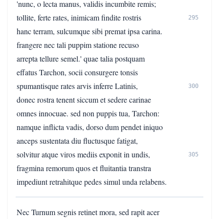
'nunc, o lecta manus, validis incumbite remis;
tollite, ferte rates, inimicam findite rostris
295
hanc terram, sulcumque sibi premat ipsa carina.
frangere nec tali puppim statione recuso
arrepta tellure semel.' quae talia postquam
effatus Tarchon, socii consurgere tonsis
spumantisque rates arvis inferre Latinis,
300
donec rostra tenent siccum et sedere carinae
omnes innocuae. sed non puppis tua, Tarchon:
namque inflicta vadis, dorso dum pendet iniquo
anceps sustentata diu fluctusque fatigat,
solvitur atque viros mediis exponit in undis,
305
fragmina remorum quos et fluitantia transtra
impediunt retrahitque pedes simul unda relabens.
Nec Turnum segnis retinet mora, sed rapit acer