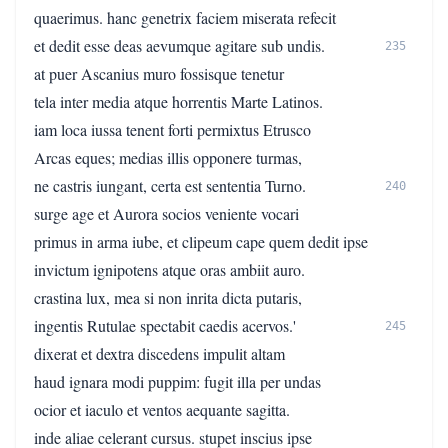
quaerimus. hanc genetrix faciem miserata refecit
et dedit esse deas aevumque agitare sub undis.
235
at puer Ascanius muro fossisque tenetur
tela inter media atque horrentis Marte Latinos.
iam loca iussa tenent forti permixtus Etrusco
Arcas eques; medias illis opponere turmas,
ne castris iungant, certa est sententia Turno.
240
surge age et Aurora socios veniente vocari
primus in arma iube, et clipeum cape quem dedit ipse
invictum ignipotens atque oras ambiit auro.
crastina lux, mea si non inrita dicta putaris,
ingentis Rutulae spectabit caedis acervos.'
245
dixerat et dextra discedens impulit altam
haud ignara modi puppim: fugit illa per undas
ocior et iaculo et ventos aequante sagitta.
inde aliae celerant cursus. stupet inscius ipse