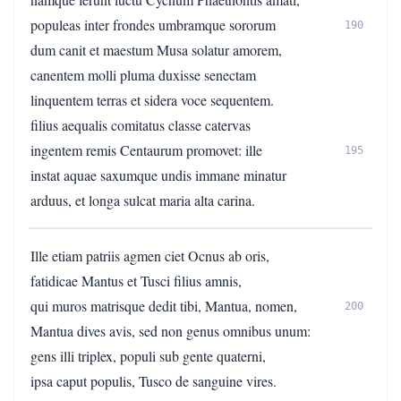
populeas inter frondes umbramque sororum
190
dum canit et maestum Musa solatur amorem,
canentem molli pluma duxisse senectam
linquentem terras et sidera voce sequentem.
filius aequalis comitatus classe catervas
ingentem remis Centaurum promovet: ille
195
instat aquae saxumque undis immane minatur
arduus, et longa sulcat maria alta carina.
Ille etiam patriis agmen ciet Ocnus ab oris,
fatidicae Mantus et Tusci filius amnis,
qui muros matrisque dedit tibi, Mantua, nomen,
200
Mantua dives avis, sed non genus omnibus unum:
gens illi triplex, populi sub gente quaterni,
ipsa caput populis, Tusco de sanguine vires.