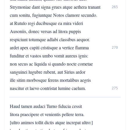
Strymoniae dant signa grues atque aethera tranant
265
cum sonitu, fugiuntque Notos clamore secundo.
at Rutulo regi ducibusque ea mira videri
Ausoniis, donec versas ad litora puppis
respiciunt totumque adlabi classibus aequor.
ardet apex capiti cristisque a vertice flamma
270
funditur et vastos umbo vomit aureus ignis:
non secus ac liquida si quando nocte cometae
sanguinei lugubre rubent, aut Sirius ardor
ille sitim morbosque ferens mortalibus aegris
nascitur et laevo contristat lumine caelum.
275
Haud tamen audaci Turno fiducia cessit
litora praecipere et venientis pellere terra.
[ultro animos tollit dictis atque increpat ultro:]