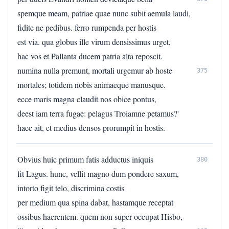
spemque meam, patriae quae nunc subit aemula laudi,
fidite ne pedibus. ferro rumpenda per hostis
est via. qua globus ille virum densissimus urget,
hac vos et Pallanta ducem patria alta reposcit.
numina nulla premunt, mortali urgemur ab hoste
375
mortales; totidem nobis animaeque manusque.
ecce maris magna claudit nos obice pontus,
deest iam terra fugae: pelagus Troiamne petamus?'
haec ait, et medius densos prorumpit in hostis.
Obvius huic primum fatis adductus iniquis
380
fit Lagus. hunc, vellit magno dum pondere saxum,
intorto figit telo, discrimina costis
per medium qua spina dabat, hastamque receptat
ossibus haerentem. quem non super occupat Hisbo,