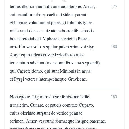
tertius ille hominum divumque interpres Asilas,
175
cui pecudum fibrae, caeli cui sidera parent
et linguae volucrum et praesagi fulminis ignes,
mille rapit densos acie atque horrentibus hastis.
hos parere iubent Alpheae ab origine Pisae,
urbs Etrusca solo. sequitur pulcherrimus Astyr,
180
Astyr equo fidens et versicoloribus armis.
ter centum adiciunt (mens omnibus una sequendi)
qui Caerete domo, qui sunt Minionis in arvis,
et Pyrgi veteres intempestaeque Graviscae.
Non ego te, Ligurum ductor fortissime bello,
185
transierim, Cunare, et paucis comitate Cupavo,
cuius olorinae surgunt de vertice pennae
(crimen, Amor, vestrum) formaeque insigne paternae.
namque ferunt luctu Cycnum Phaethontis amati,