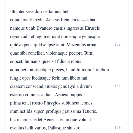
Illi inter sese duri certamina belli
contulerant: media Aeneas freta nocte secabat.
namque ut ab Evandro castris ingressus Etruscis
regem adit et regi memorat nomenque genusque
quidve petat quidve ipse ferat, Mezentius arma
150
quae sibi conciliet, violentaque pectora Turni
edocet, humanis quae sit fiducia rebus
admonet immiscetque preces, haud fit mora, Tarchon
iungit opes foedusque ferit; tum libera fati
classem conscendit iussis gens Lydia divum
155
externo commissa duci. Aeneia puppis
prima tenet rostro Phrygios subiuncta leones,
imminet Ida super, profugis gratissima Teucris.
hic magnus sedet Aeneas secumque volutat
eventus belli varios, Pallasque sinistro
160