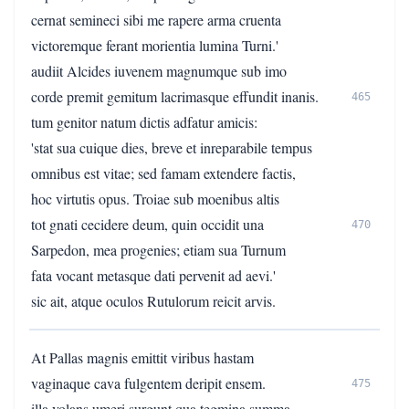
cernat semineci sibi me rapere arma cruenta
victoremque ferant morientia lumina Turni.'
audiit Alcides iuvenem magnumque sub imo
corde premit gemitum lacrimasque effundit inanis.
465
tum genitor natum dictis adfatur amicis:
'stat sua cuique dies, breve et inreparabile tempus
omnibus est vitae; sed famam extendere factis,
hoc virtutis opus. Troiae sub moenibus altis
tot gnati cecidere deum, quin occidit una
470
Sarpedon, mea progenies; etiam sua Turnum
fata vocant metasque dati pervenit ad aevi.'
sic ait, atque oculos Rutulorum reicit arvis.
At Pallas magnis emittit viribus hastam
vaginaque cava fulgentem deripit ensem.
475
illa volans umeri surgunt qua tegmina summa