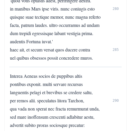
'quod votis optastis adest, perfringere dextra.
in manibus Mars ipse viris. nunc coniugis esto
280
quisque suae tectique memor, nunc magna referto
facta, patrum laudes. ultro occurramus ad undam
dum trepidi egressisque labant vestigia prima.
audentis Fortuna iuvat.'
haec ait, et secum versat quos ducere contra
285
uel quibus obsessos possit concredere muros.
Interea Aeneas socios de puppibus altis
pontibus exponit. multi servare recursus
languentis pelagi et brevibus se credere saltu,
per remos alii. speculatus litora Tarchon,
290
qua vada non sperat nec fracta remurmurat unda,
sed mare inoffensum crescenti adlabitur aestu,
advertit subito proras sociosque precatur: