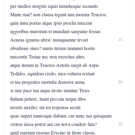
per medios insignis equis tumidusque secundo
Marte ruat? non clausa tegunt iam moenia Teucros;
quin intra portas atque ipsis proelia miscent
aggeribus murorum et inundant sanguine fossae.
Aeneas ignarus abest. numquamne levari
25
obsidione sines? muris iterum imminet hostis
nascentis Troiae nec non exercitus alter,
atque iterum in Teucros Aetolis surgit ab Arpis
Tydides. equidem credo, mea vulnera restant
et tua progenies mortalia demoror arma.
30
si sine pace tua atque invito numine Troes
Italiam petiere, luant peccata neque illos
iuveris auxilio; sin tot responsa secuti
quae superi manesque dabant, cur nunc tua quisquam
vertere iussa potest aut cur nova condere fata?
35
quid repetam exustas Erycino in litore classis,