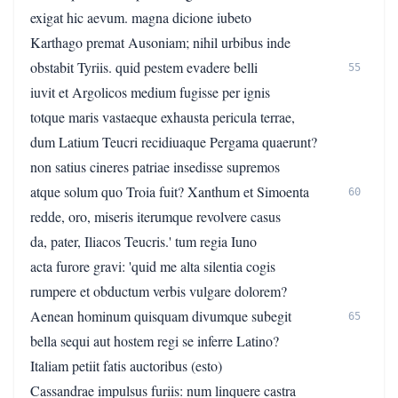
exigat hic aevum. magna dicione iubeto
Karthago premat Ausoniam; nihil urbibus inde
obstabit Tyriis. quid pestem evadere belli
55
iuvit et Argolicos medium fugisse per ignis
totque maris vastaeque exhausta pericula terrae,
dum Latium Teucri recidiuaque Pergama quaerunt?
non satius cineres patriae insedisse supremos
atque solum quo Troia fuit? Xanthum et Simoenta
60
redde, oro, miseris iterumque revolvere casus
da, pater, Iliacos Teucris.' tum regia Iuno
acta furore gravi: 'quid me alta silentia cogis
rumpere et obductum verbis vulgare dolorem?
Aenean hominum quisquam divumque subegit
65
bella sequi aut hostem regi se inferre Latino?
Italiam petiit fatis auctoribus (esto)
Cassandrae impulsus furiis: num linquere castra