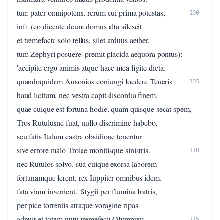
tum pater omnipotens, rerum cui prima potestas,
100
infit (eo dicente deum domus alta silescit
et tremefacta solo tellus, silet arduus aether,
tum Zephyri posuere, premit placida aequora pontus):
'accipite ergo animis atque haec mea figite dicta.
quandoquidem Ausonios coniungi foedere Teucris
105
haud licitum, nec vestra capit discordia finem,
quae cuique est fortuna hodie, quam quisque secat spem,
Tros Rutulusne fuat, nullo discrimine habebo,
seu fatis Italum castra obsidione tenentur
sive errore malo Troiae monitisque sinistris.
110
nec Rutulos solvo. sua cuique exorsa laborem
fortunamque ferent. rex Iuppiter omnibus idem.
fata viam invenient.' Stygii per flumina fratris,
per pice torrentis atraque voragine ripas
adnuit et totum nutu tremefecit Olympum.
115