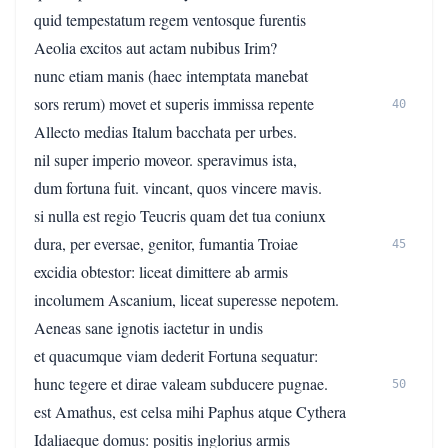
quid tempestatum regem ventosque furentis
Aeolia excitos aut actam nubibus Irim?
nunc etiam manis (haec intemptata manebat
sors rerum) movet et superis immissa repente
40
Allecto medias Italum bacchata per urbes.
nil super imperio moveor. speravimus ista,
dum fortuna fuit. vincant, quos vincere mavis.
si nulla est regio Teucris quam det tua coniunx
dura, per eversae, genitor, fumantia Troiae
45
excidia obtestor: liceat dimittere ab armis
incolumem Ascanium, liceat superesse nepotem.
Aeneas sane ignotis iactetur in undis
et quacumque viam dederit Fortuna sequatur:
hunc tegere et dirae valeam subducere pugnae.
50
est Amathus, est celsa mihi Paphus atque Cythera
Idaliaeque domus: positis inglorius armis