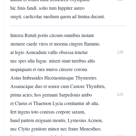
hic finis fandi. solio tum Iuppiter aureo
surgit, caelicolae medium quem ad limina ducunt.
Interea Rutuli portis circum omnibus instant
sternere caede viros et moenia cingere flammis.
at legio Aeneadum vallis obsessa tenetur
120
nec spes ulla fugae. miseri stant turribus altis
nequiquam et rara muros cinxere corona
Asius Imbrasides Hicetaoniusque Thymoetes
Assaracique duo et senior cum Castore Thymbris,
prima acies; hos germani Sarpedonis ambo
125
et Clarus et Thaemon Lycia comitantur ab alta.
fert ingens toto conixus corpore saxum,
haud partem exiguam montis, Lyrnesius Acmon,
nec Clytio genitore minor nec fratre Menestheo.