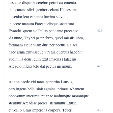
ossaque dispersit cerebro permixta cruento.
fata canens silvis genitor celarat Halaesum;
ut senior leto canentia lumina solvit,
iniecere manum Parcae telisque sacrarunt
Evandri. quem sic Pallas petit ante precatus:
420
'da nunc, Thybri pater, ferro, quod missile libro,
fortunam atque viam duri per pectus Halaesi.
haec arma exuviasque viri tua quercus habebit.'
audiit illa deus; dum texit Imaona Halaesus,
Arcadio infelix telo dat pectus inermum.
425
At non caede viri tanta perterrita Lausus,
pars ingens belli, sinit agmina: primus Abantem
oppositum interimit, pugnae nodumque moramque.
sternitur Arcadiae proles, sternuntur Etrusci
et vos, o Grais imperdita corpora, Teucri.
430