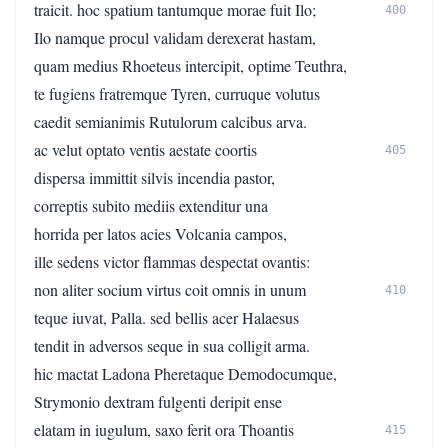
traicit. hoc spatium tantumque morae fuit Ilo;
400
Ilo namque procul validam derexerat hastam,
quam medius Rhoeteus intercipit, optime Teuthra,
te fugiens fratremque Tyren, curruque volutus
caedit semianimis Rutulorum calcibus arva.
ac velut optato ventis aestate coortis
405
dispersa immittit silvis incendia pastor,
correptis subito mediis extenditur una
horrida per latos acies Volcania campos,
ille sedens victor flammas despectat ovantis:
non aliter socium virtus coit omnis in unum
410
teque iuvat, Palla. sed bellis acer Halaesus
tendit in adversos seque in sua colligit arma.
hic mactat Ladona Pheretaque Demodocumque,
Strymonio dextram fulgenti deripit ense
elatam in iugulum, saxo ferit ora Thoantis
415