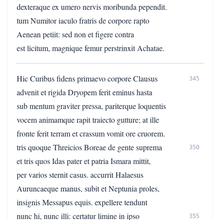
dexteraque ex umero nervis moribunda pependit.
tum Numitor iaculo fratris de corpore rapto
Aenean petiit: sed non et figere contra
est licitum, magnique femur perstrinxit Achatae.
Hic Curibus fidens primaevo corpore Clausus
345
advenit et rigida Dryopem ferit eminus hasta
sub mentum graviter pressa, pariterque loquentis
vocem animamque rapit traiecto gutture; at ille
fronte ferit terram et crassum vomit ore cruorem.
tris quoque Threicios Boreae de gente suprema
350
et tris quos Idas pater et patria Ismara mittit,
per varios sternit casus. accurrit Halaesus
Auruncaeque manus, subit et Neptunia proles,
insignis Messapus equis. expellere tendunt
nunc hi, nunc illi: certatur limine in ipso
355