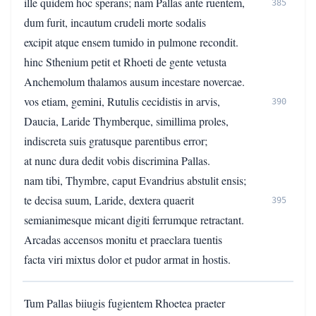
ille quidem hoc sperans; nam Pallas ante ruentem,
385
dum furit, incautum crudeli morte sodalis
excipit atque ensem tumido in pulmone recondit.
hinc Sthenium petit et Rhoeti de gente vetusta
Anchemolum thalamos ausum incestare novercae.
vos etiam, gemini, Rutulis cecidistis in arvis,
390
Daucia, Laride Thymberque, simillima proles,
indiscreta suis gratusque parentibus error;
at nunc dura dedit vobis discrimina Pallas.
nam tibi, Thymbre, caput Evandrius abstulit ensis;
te decisa suum, Laride, dextera quaerit
395
semianimesque micant digiti ferrumque retractant.
Arcadas accensos monitu et praeclara tuentis
facta viri mixtus dolor et pudor armat in hostis.
Tum Pallas biiugis fugientem Rhoetea praeter