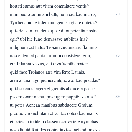
hortati sumus aut vitam committere ventis?
num puero summam belli, num credere muros,
70
Tyrrhenamque fidem aut gentis agitare quietas?
quis deus in fraudem, quae dura potentia nostra
egit? ubi hic Iuno demissave nubibus Iris?
indignum est Italos Troiam circumdare flammis
nascentem et patria Turnum consistere terra,
75
cui Pilumnus avus, cui diva Venilia mater:
quid face Troianos atra vim ferre Latinis,
arva aliena iugo premere atque avertere praedas?
quid soceros legere et gremiis abducere pactas,
pacem orare manu, praefigere puppibus arma?
80
tu potes Aenean manibus subducere Graium
proque viro nebulam et ventos obtendere inanis,
et potes in totidem classem convertere nymphas:
nos aliquid Rutulos contra iuvisse nefandum est?