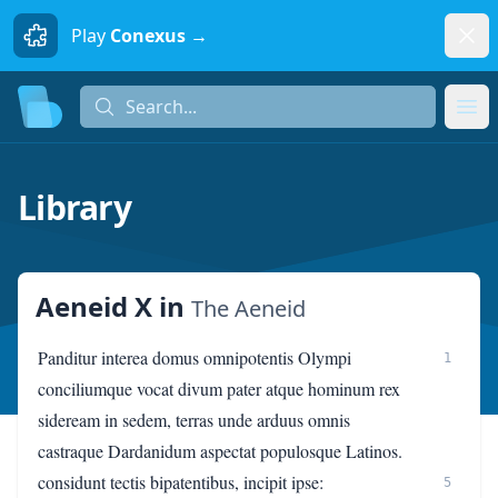
Dism
Play
Conexus →
Search...
Search...
Ope
Library
Aeneid X
in
The Aeneid
Panditur interea domus omnipotentis Olympi
1
conciliumque vocat divum pater atque hominum rex
sideream in sedem, terras unde arduus omnis
castraque Dardanidum aspectat populosque Latinos.
considunt tectis bipatentibus, incipit ipse:
5