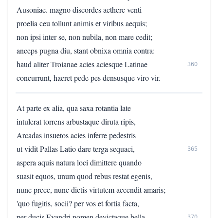
Ausoniae. magno discordes aethere venti
proelia ceu tollunt animis et viribus aequis;
non ipsi inter se, non nubila, non mare cedit;
anceps pugna diu, stant obnixa omnia contra:
haud aliter Troianae acies aciesque Latinae
360
concurrunt, haeret pede pes densusque viro vir.
At parte ex alia, qua saxa rotantia late
intulerat torrens arbustaque diruta ripis,
Arcadas insuetos acies inferre pedestris
ut vidit Pallas Latio dare terga sequaci,
365
aspera aquis natura loci dimittere quando
suasit equos, unum quod rebus restat egenis,
nunc prece, nunc dictis virtutem accendit amaris;
'quo fugitis, socii? per vos et fortia facta,
per ducis Evandri nomen devictaque bella
370