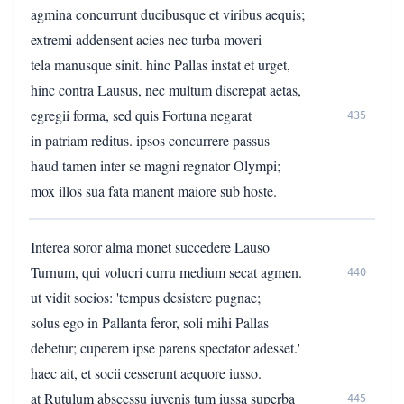
agmina concurrunt ducibusque et viribus aequis;
extremi addensent acies nec turba moveri
tela manusque sinit. hinc Pallas instat et urget,
hinc contra Lausus, nec multum discrepat aetas,
egregii forma, sed quis Fortuna negarat
435
in patriam reditus. ipsos concurrere passus
haud tamen inter se magni regnator Olympi;
mox illos sua fata manent maiore sub hoste.
Interea soror alma monet succedere Lauso
Turnum, qui volucri curru medium secat agmen.
440
ut vidit socios: 'tempus desistere pugnae;
solus ego in Pallanta feror, soli mihi Pallas
debetur; cuperem ipse parens spectator adesset.'
haec ait, et socii cesserunt aequore iusso.
at Rutulum abscessu iuvenis tum iussa superba
445