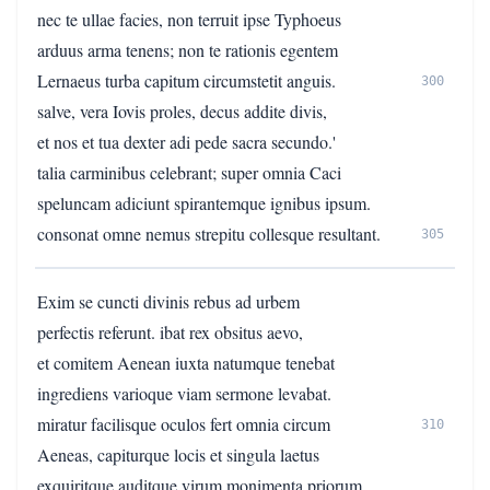
nec te ullae facies, non terruit ipse Typhoeus
arduus arma tenens; non te rationis egentem
Lernaeus turba capitum circumstetit anguis.
300
salve, vera Iovis proles, decus addite divis,
et nos et tua dexter adi pede sacra secundo.'
talia carminibus celebrant; super omnia Caci
speluncam adiciunt spirantemque ignibus ipsum.
consonat omne nemus strepitu collesque resultant.
305
Exim se cuncti divinis rebus ad urbem
perfectis referunt. ibat rex obsitus aevo,
et comitem Aenean iuxta natumque tenebat
ingrediens varioque viam sermone levabat.
miratur facilisque oculos fert omnia circum
310
Aeneas, capiturque locis et singula laetus
exquiritque auditque virum monimenta priorum.