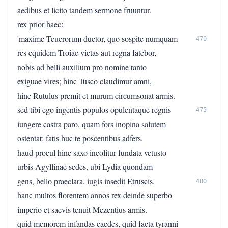
aedibus et licito tandem sermone fruuntur.
rex prior haec:
'maxime Teucrorum ductor, quo sospite numquam
470
res equidem Troiae victas aut regna fatebor,
nobis ad belli auxilium pro nomine tanto
exiguae vires; hinc Tusco claudimur amni,
hinc Rutulus premit et murum circumsonat armis.
sed tibi ego ingentis populos opulentaque regnis
475
iungere castra paro, quam fors inopina salutem
ostentat: fatis huc te poscentibus adfers.
haud procul hinc saxo incolitur fundata vetusto
urbis Agyllinae sedes, ubi Lydia quondam
gens, bello praeclara, iugis insedit Etruscis.
480
hanc multos florentem annos rex deinde superbo
imperio et saevis tenuit Mezentius armis.
quid memorem infandas caedes, quid facta tyranni