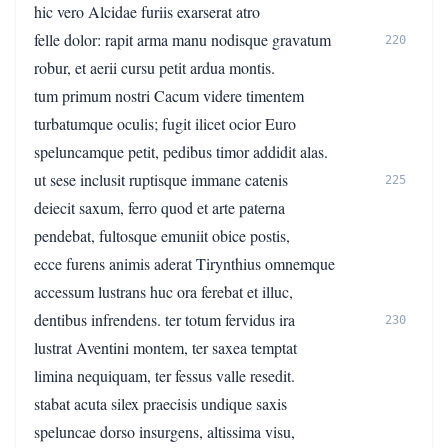
hic vero Alcidae furiis exarserat atro
felle dolor: rapit arma manu nodisque gravatum
220
robur, et aerii cursu petit ardua montis.
tum primum nostri Cacum videre timentem
turbatumque oculis; fugit ilicet ocior Euro
speluncamque petit, pedibus timor addidit alas.
ut sese inclusit ruptisque immane catenis
225
deiecit saxum, ferro quod et arte paterna
pendebat, fultosque emuniit obice postis,
ecce furens animis aderat Tirynthius omnemque
accessum lustrans huc ora ferebat et illuc,
dentibus infrendens. ter totum fervidus ira
230
lustrat Aventini montem, ter saxea temptat
limina nequiquam, ter fessus valle resedit.
stabat acuta silex praecisis undique saxis
speluncae dorso insurgens, altissima visu,