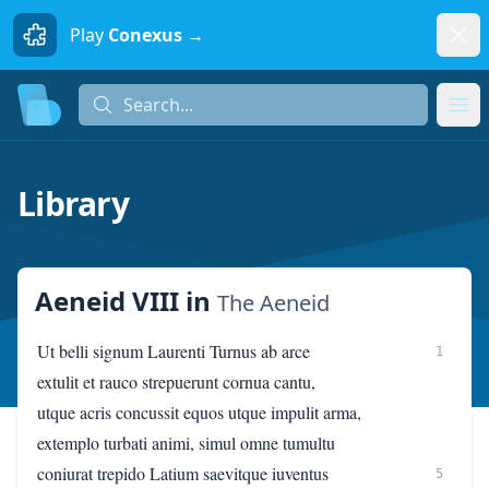
Dism
Play
Conexus →
Search...
Search...
Ope
Library
Aeneid VIII
in
The Aeneid
Ut belli signum Laurenti Turnus ab arce
1
extulit et rauco strepuerunt cornua cantu,
utque acris concussit equos utque impulit arma,
extemplo turbati animi, simul omne tumultu
coniurat trepido Latium saevitque iuventus
5