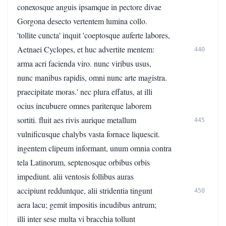
conexosque anguis ipsamque in pectore divae
Gorgona desecto vertentem lumina collo.
'tollite cuncta' inquit 'coeptosque auferte labores,
Aetnaei Cyclopes, et huc advertite mentem:
440
arma acri facienda viro. nunc viribus usus,
nunc manibus rapidis, omni nunc arte magistra.
praecipitate moras.' nec plura effatus, at illi
ocius incubuere omnes pariterque laborem
sortiti. fluit aes rivis aurique metallum
445
vulnificusque chalybs vasta fornace liquescit.
ingentem clipeum informant, unum omnia contra
tela Latinorum, septenosque orbibus orbis
impediunt. alii ventosis follibus auras
accipiunt redduntque, alii stridentia tingunt
450
aera lacu; gemit impositis incudibus antrum;
illi inter sese multa vi bracchia tollunt