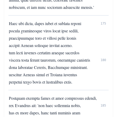
nobiscum, et iam nunc sociorum adsuescite mensis.'
Haec ubi dicta, dapes iubet et sublata reponi
175
pocula gramineoque viros locat ipse sedili,
praecipuumque toro et villosi pelle leonis
accipit Aenean solioque invitat acerno.
tum lecti iuvenes certatim araeque sacerdos
viscera tosta ferunt taurorum, onerantque canistris
180
dona laboratae Cereris, Bacchumque ministrant.
uescitur Aeneas simul et Troiana iuventus
perpetui tergo bovis et lustralibus extis.
Postquam exempta fames et amor compressus edendi,
rex Evandrus ait: 'non haec sollemnia nobis,
185
has ex more dapes, hanc tanti numinis aram