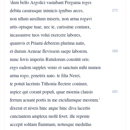
'dum bello Argolici vastabant Pergama reges
debita casurasque inimicis ignibus arces,
375
non ullum auxilium miseris, non arma rogavi
artis opisque tuae, nec te, carissime coniunx,
incassumve tuos volui exercere labores,
quamvis et Priami deberem plurima natis,
et durum Aeneae flevissem saepe laborem.
380
nunc Iovis imperiis Rutulorum constitit oris:
ergo eadem supplex venio et sanctum mihi numen
arma rogo, genetrix nato. te filia Nerei,
te potuit lacrimis Tithonia flectere coniunx.
aspice qui coeant populi, quae moenia clausis
385
ferrum acuant portis in me excidiumque meorum.'
dixerat et niveis hinc atque hinc diva lacertis
cunctantem amplexu molli fovet. ille repente
accepit solitam flammam, notusque medullas