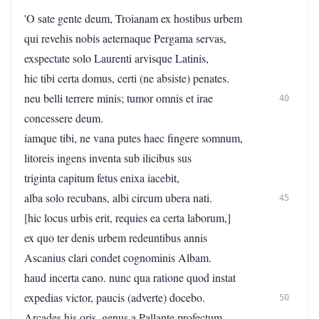
'O sate gente deum, Troianam ex hostibus urbem
qui revehis nobis aeternaque Pergama servas,
exspectate solo Laurenti arvisque Latinis,
hic tibi certa domus, certi (ne absiste) penates.
neu belli terrere minis; tumor omnis et irae
40
concessere deum.
iamque tibi, ne vana putes haec fingere somnum,
litoreis ingens inventa sub ilicibus sus
triginta capitum fetus enixa iacebit,
alba solo recubans, albi circum ubera nati.
45
[hic locus urbis erit, requies ea certa laborum,]
ex quo ter denis urbem redeuntibus annis
Ascanius clari condet cognominis Albam.
haud incerta cano. nunc qua ratione quod instat
expedias victor, paucis (adverte) docebo.
50
Arcades his oris, genus a Pallante profectum,