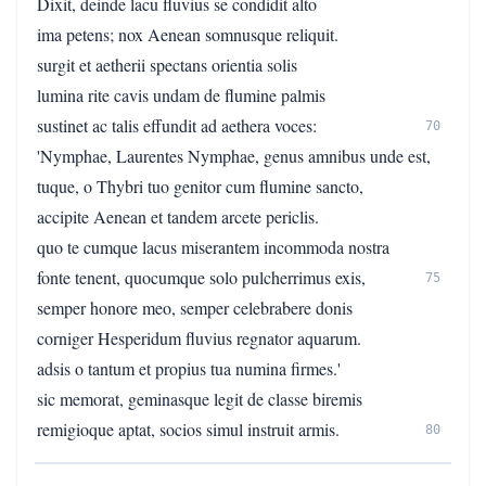
Dixit, deinde lacu fluvius se condidit alto
ima petens; nox Aenean somnusque reliquit.
surgit et aetherii spectans orientia solis
lumina rite cavis undam de flumine palmis
sustinet ac talis effundit ad aethera voces:
70
'Nymphae, Laurentes Nymphae, genus amnibus unde est,
tuque, o Thybri tuo genitor cum flumine sancto,
accipite Aenean et tandem arcete periclis.
quo te cumque lacus miserantem incommoda nostra
fonte tenent, quocumque solo pulcherrimus exis,
75
semper honore meo, semper celebrabere donis
corniger Hesperidum fluvius regnator aquarum.
adsis o tantum et propius tua numina firmes.'
sic memorat, geminasque legit de classe biremis
remigioque aptat, socios simul instruit armis.
80