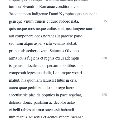
tum rex Evandrus Romanae conditor arcis:
'haec nemora indigenae Fauni Nymphaeque tenebant
gensque virum truncis et duro robore nata,
315
quis neque mos neque cultus erat, nec iungere tauros
aut componere opes norant aut parcere parto,
sed rami atque asper victu venatus alebat.
primus ab aetherio venit Saturnus Olympo
arma Iovis fugiens et regnis exsul ademptis.
320
is genus indocile ac dispersum montibus altis
composuit legesque dedit, Latiumque vocari
maluit, his quoniam latuisset tutus in oris.
aurea quae perhibent illo sub rege fuere
saecula: sic placida populos in pace regebat,
325
deterior donec paulatim ac decolor aetas
et belli rabies et amor successit habendi.
tum manus Ausonia et gentes venere Sicanae,