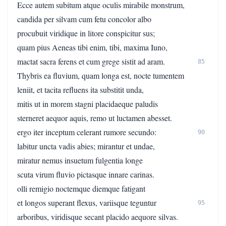
Ecce autem subitum atque oculis mirabile monstrum,
candida per silvam cum fetu concolor albo
procubuit viridique in litore conspicitur sus;
quam pius Aeneas tibi enim, tibi, maxima Iuno,
mactat sacra ferens et cum grege sistit ad aram.
85
Thybris ea fluvium, quam longa est, nocte tumentem
leniit, et tacita refluens ita substitit unda,
mitis ut in morem stagni placidaeque paludis
sterneret aequor aquis, remo ut luctamen abesset.
ergo iter inceptum celerant rumore secundo:
90
labitur uncta vadis abies; mirantur et undae,
miratur nemus insuetum fulgentia longe
scuta virum fluvio pictasque innare carinas.
olli remigio noctemque diemque fatigant
et longos superant flexus, variisque teguntur
95
arboribus, viridisque secant placido aequore silvas.