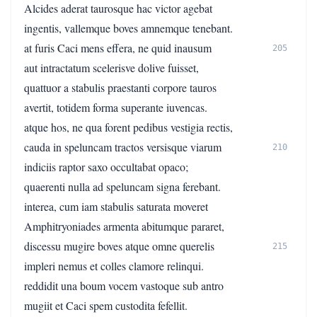
Alcides aderat taurosque hac victor agebat
ingentis, vallemque boves amnemque tenebant.
at furis Caci mens effera, ne quid inausum
205
aut intractatum scelerisve dolive fuisset,
quattuor a stabulis praestanti corpore tauros
avertit, totidem forma superante iuvencas.
atque hos, ne qua forent pedibus vestigia rectis,
cauda in speluncam tractos versisque viarum
210
indiciis raptor saxo occultabat opaco;
quaerenti nulla ad speluncam signa ferebant.
interea, cum iam stabulis saturata moveret
Amphitryoniades armenta abitumque pararet,
discessu mugire boves atque omne querelis
215
impleri nemus et colles clamore relinqui.
reddidit una boum vocem vastoque sub antro
mugiit et Caci spem custodita fefellit.