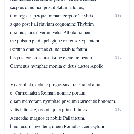
saepius et nomen posuit Saturnia tellus;
tum reges asperque immani corpore Thybris,
330
a quo post Itali fluvium cognomine Thybrim
diximus; amisit verum vetus Albula nomen.
me pulsum patria pelagique extrema sequentem
Fortuna omnipotens et ineluctabile fatum
his posuere locis, matrisque egere tremenda
335
Carmentis nymphae monita et deus auctor Apollo.'
Vix ea dicta, dehinc progressus monstrat et aram
et Carmentalem Romani nomine portam
quam memorant, nymphae priscum Carmentis honorem,
vatis fatidicae, cecinit quae prima futuros
340
Aeneadas magnos et nobile Pallanteum.
hinc lucum ingentem, quem Romulus acer asylum