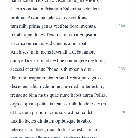
Laomedontiaden Priamum Salamina petentem
protinus Arcadiae gelidos invisere finis.
tum mihi prima genas vestibat flore iuventas,
160
mirabarque duces Teucros, mirabar et ipsum
Laomedontiaden; sed cunctis altior ibat
Anchises. mihi mens iuvenali ardebat amore
compellare virum et dextrae coniungere dextram;
accessi et cupidus Phenei sub moenia duxi.
165
ille mihi insignem pharetram Lyciasque sagittas
discedens chlamydemque auro dedit intertextam,
frenaque bina meus quae nunc habet aurea Pallas.
ergo et quam petitis iuncta est mihi foedere dextra,
et lux cum primum terris se crastina reddet,
170
auxilio laetos dimittam opibusque iuvabo.
interea sacra haec, quando huc venistis amici,
annua, quae differre nefas, celebrate faventes