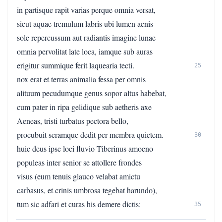
in partisque rapit varias perque omnia versat,
sicut aquae tremulum labris ubi lumen aenis
sole repercussum aut radiantis imagine lunae
omnia pervolitat late loca, iamque sub auras
erigitur summique ferit laquearia tecti.
25
nox erat et terras animalia fessa per omnis
alituum pecudumque genus sopor altus habebat,
cum pater in ripa gelidique sub aetheris axe
Aeneas, tristi turbatus pectora bello,
procubuit seramque dedit per membra quietem.
30
huic deus ipse loci fluvio Tiberinus amoeno
populeas inter senior se attollere frondes
visus (eum tenuis glauco velabat amictu
carbasus, et crinis umbrosa tegebat harundo),
tum sic adfari et curas his demere dictis:
35