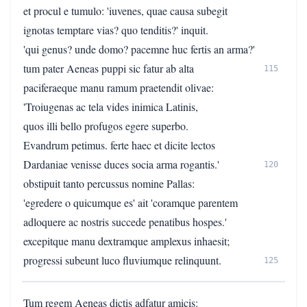
et procul e tumulo: 'iuvenes, quae causa subegit
ignotas temptare vias? quo tenditis?' inquit.
'qui genus? unde domo? pacemne huc fertis an arma?'
tum pater Aeneas puppi sic fatur ab alta
115
paciferaeque manu ramum praetendit olivae:
'Troiugenas ac tela vides inimica Latinis,
quos illi bello profugos egere superbo.
Evandrum petimus. ferte haec et dicite lectos
Dardaniae venisse duces socia arma rogantis.'
120
obstipuit tanto percussus nomine Pallas:
'egredere o quicumque es' ait 'coramque parentem
adloquere ac nostris succede penatibus hospes.'
excepitque manu dextramque amplexus inhaesit;
progressi subeunt luco fluviumque relinquunt.
125
Tum regem Aeneas dictis adfatur amicis: