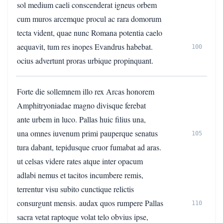
sol medium caeli conscenderat igneus orbem
cum muros arcemque procul ac rara domorum
tecta vident, quae nunc Romana potentia caelo
aequavit, tum res inopes Evandrus habebat.
100
ocius advertunt proras urbique propinquant.
Forte die sollemnem illo rex Arcas honorem
Amphitryoniadae magno divisque ferebat
ante urbem in luco. Pallas huic filius una,
una omnes iuvenum primi pauperque senatus
105
tura dabant, tepidusque cruor fumabat ad aras.
ut celsas videre rates atque inter opacum
adlabi nemus et tacitos incumbere remis,
terrentur visu subito cunctique relictis
consurgunt mensis. audax quos rumpere Pallas
110
sacra vetat raptoque volat telo obvius ipse,