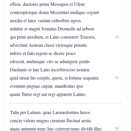
effera. ductores primi Messapus et Ufens
contemptorque deum Mezentius undique cogunt
auxilia et latos vastant cultoribus agros.
mittitur et magni Venulus Diomedis ad urbem
qui petat auxilium, et Latio consistere Teucros,
10
advectum Aenean classi victosque penatis
inferre et fatis regem se dicere posci
edoceat, multasque viro se adiungere gentis
Dardanio et late Latio increbrescere nomen:
quid struat his coeptis, quem, si fortuna sequatur,
15
eventum pugnae cupiat, manifestius ipsi
quam Turno regi aut regi apparere Latino.
Talia per Latium. quae Laomedontius heros
cuncta videns magno curarum fluctuat aestu,
atque animum nunc huc celerem nunc dividit illuc
20