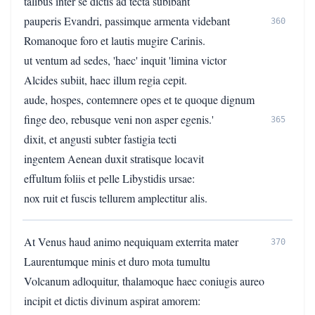
talibus inter se dictis ad tecta subibant
pauperis Evandri, passimque armenta videbant
360
Romanoque foro et lautis mugire Carinis.
ut ventum ad sedes, 'haec' inquit 'limina victor
Alcides subiit, haec illum regia cepit.
aude, hospes, contemnere opes et te quoque dignum
finge deo, rebusque veni non asper egenis.'
365
dixit, et angusti subter fastigia tecti
ingentem Aenean duxit stratisque locavit
effultum foliis et pelle Libystidis ursae:
nox ruit et fuscis tellurem amplectitur alis.
At Venus haud animo nequiquam exterrita mater
370
Laurentumque minis et duro mota tumultu
Volcanum adloquitur, thalamoque haec coniugis aureo
incipit et dictis divinum aspirat amorem: