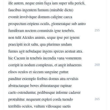
ille autem, neque enim fuga iam super ulla pericli,
faucibus ingentem fumum (mirabile dictu)
evomit involvitque domum caligine caeca
prospectum eripiens oculis, glomeratque sub antro
fumiferam noctem commixtis igne tenebris.
255
non tulit Alcides animis, seque ipse per ignem
praecipiti iecit saltu, qua plurimus undam
fumus agit nebulaque ingens specus aestuat atra.
hic Cacum in tenebris incendia vana vomentem
corripit in nodum complexus, et angit inhaerens
260
elisos oculos et siccum sanguine guttur.
panditur extemplo foribus domus atra revulsis
abstractaeque boves abiurataeque rapinae
caelo ostenduntur, pedibusque informe cadaver
protrahitur. nequeunt expleri corda tuendo
265
terribilis oculos, vultum villosaque saetis