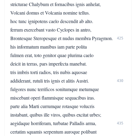
stricturae Chalybum et fornacibus ignis anhelat,
Volcani domus et Volcania nomine tellus.
hoc tunc ignipotens caelo descendit ab alto.
ferrum exercebant vasto Cyclopes in antro,
Brontesque Steropesque et nudus membra Pyragmon.
425
his informatum manibus iam parte polita
fulmen erat, toto genitor quae plurima caelo
deicit in terras, pars imperfecta manebat.
tris imbris torti radios, tris nubis aquosae
addiderant, rutuli tris ignis et alitis Austri.
430
fulgores nunc terrificos sonitumque metumque
miscebant operi flammisque sequacibus iras.
parte alia Marti currumque rotasque volucris
instabant, quibus ille viros, quibus excitat urbes;
aegidaque horriferam, turbatae Palladis arma,
435
certatim squamis serpentum auroque polibant