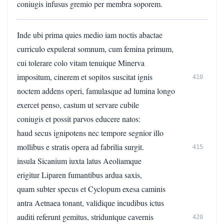
coniugis infusus gremio per membra soporem.
Inde ubi prima quies medio iam noctis abactae
curriculo expulerat somnum, cum femina primum,
cui tolerare colo vitam tenuique Minerva
impositum, cinerem et sopitos suscitat ignis
410
noctem addens operi, famulasque ad lumina longo
exercet penso, castum ut servare cubile
coniugis et possit parvos educere natos:
haud secus ignipotens nec tempore segnior illo
mollibus e stratis opera ad fabrilia surgit.
415
insula Sicanium iuxta latus Aeoliamque
erigitur Liparen fumantibus ardua saxis,
quam subter specus et Cyclopum exesa caminis
antra Aetnaea tonant, validique incudibus ictus
auditi referunt gemitus, striduntque cavernis
420