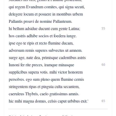
qui regem Evandrum comites, qui signa secuti,
delegere locum et posuere in montibus urbem
Pallantis proavi de nomine Pallanteum.
hi bellum adsidue ducunt cum gente Latina;
55
hos castris adhibe socios et foedera iunge.
ipse ego te ripis et recto flumine ducam,
adversum remis superes subvectus ut amnem.
surge age, nate dea, primisque cadentibus astris
Iunoni fer rite preces, iramque minasque
60
supplicibus supera votis. mihi victor honorem
persolves. ego sum pleno quem flumine cernis
stringentem ripas et pinguia culta secantem,
caeruleus Thybris, caelo gratissimus amnis.
hic mihi magna domus, celsis caput urbibus exit.'
65