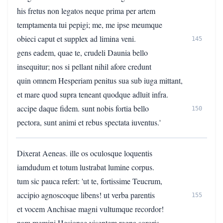
his fretus non legatos neque prima per artem
temptamenta tui pepigi; me, me ipse meumque
obieci caput et supplex ad limina veni.
145
gens eadem, quae te, crudeli Daunia bello
insequitur; nos si pellant nihil afore credunt
quin omnem Hesperiam penitus sua sub iuga mittant,
et mare quod supra teneant quodque adluit infra.
accipe daque fidem. sunt nobis fortia bello
150
pectora, sunt animi et rebus spectata iuventus.'
Dixerat Aeneas. ille os oculosque loquentis
iamdudum et totum lustrabat lumine corpus.
tum sic pauca refert: 'ut te, fortissime Teucrum,
accipio agnoscoque libens! ut verba parentis
155
et vocem Anchisae magni vultumque recordor!
nam memini Hesionae visentem regna sororis