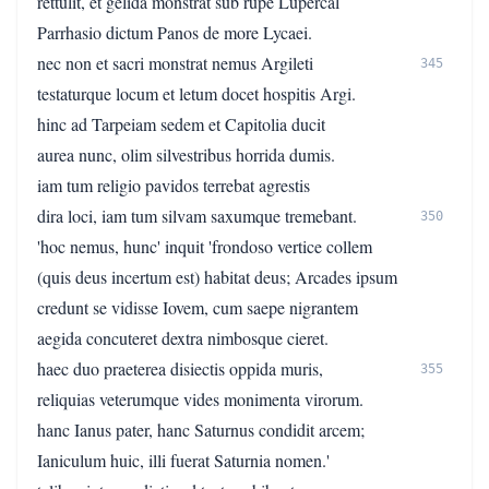
rettulit, et gelida monstrat sub rupe Lupercal
Parrhasio dictum Panos de more Lycaei.
nec non et sacri monstrat nemus Argileti
345
testaturque locum et letum docet hospitis Argi.
hinc ad Tarpeiam sedem et Capitolia ducit
aurea nunc, olim silvestribus horrida dumis.
iam tum religio pavidos terrebat agrestis
dira loci, iam tum silvam saxumque tremebant.
350
'hoc nemus, hunc' inquit 'frondoso vertice collem
(quis deus incertum est) habitat deus; Arcades ipsum
credunt se vidisse Iovem, cum saepe nigrantem
aegida concuteret dextra nimbosque cieret.
haec duo praeterea disiectis oppida muris,
355
reliquias veterumque vides monimenta virorum.
hanc Ianus pater, hanc Saturnus condidit arcem;
Ianiculum huic, illi fuerat Saturnia nomen.'