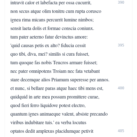
intravit calor et labefacta per ossa cucurrit,
390
non secus atque olim tonitru cum rupta corusco
ignea rima micans percurrit lumine nimbos;
sensit laeta dolis et formae conscia coniunx.
tum pater aeterno fatur devinctus amore:
'quid causas petis ex alto? fiducia cessit
395
quo tibi, diva, mei? similis si cura fuisset,
tum quoque fas nobis Teucros armare fuisset;
nec pater omnipotens Troiam nec fata vetabant
stare decemque alios Priamum superesse per annos.
et nunc, si bellare paras atque haec tibi mens est,
400
quidquid in arte mea possum promittere curae,
quod fieri ferro liquidove potest electro,
quantum ignes animaeque valent, absiste precando
viribus indubitare tuis.' ea verba locutus
optatos dedit amplexus placidumque petivit
405