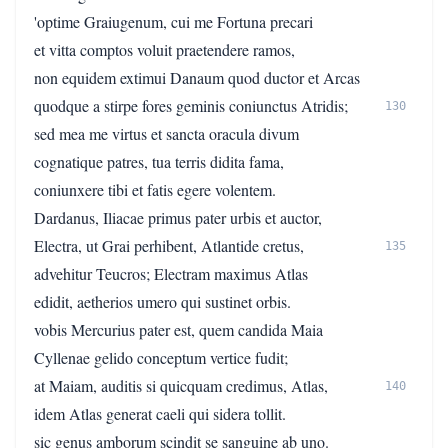
'optime Graiugenum, cui me Fortuna precari
et vitta comptos voluit praetendere ramos,
non equidem extimui Danaum quod ductor et Arcas
quodque a stirpe fores geminis coniunctus Atridis;
130
sed mea me virtus et sancta oracula divum
cognatique patres, tua terris didita fama,
coniunxere tibi et fatis egere volentem.
Dardanus, Iliacae primus pater urbis et auctor,
Electra, ut Grai perhibent, Atlantide cretus,
135
advehitur Teucros; Electram maximus Atlas
edidit, aetherios umero qui sustinet orbis.
vobis Mercurius pater est, quem candida Maia
Cyllenae gelido conceptum vertice fudit;
at Maiam, auditis si quicquam credimus, Atlas,
140
idem Atlas generat caeli qui sidera tollit.
sic genus amborum scindit se sanguine ab uno.