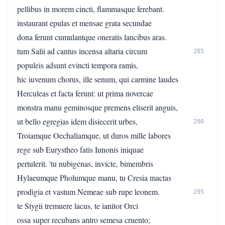
pellibus in morem cincti, flammasque ferebant.
instaurant epulas et mensae grata secundae
dona ferunt cumulantque oneratis lancibus aras.
tum Salii ad cantus incensa altaria circum
285
populeis adsunt evincti tempora ramis,
hic iuvenum chorus, ille senum, qui carmine laudes
Herculeas et facta ferunt: ut prima novercae
monstra manu geminosque premens eliserit anguis,
ut bello egregias idem disiecerit urbes,
290
Troiamque Oechaliamque, ut duros mille labores
rege sub Eurystheo fatis Iunonis iniquae
pertulerit. 'tu nubigenas, invicte, bimembris
Hylaeumque Pholumque manu, tu Cresia mactas
prodigia et vastum Nemeae sub rupe leonem.
295
te Stygii tremuere lacus, te ianitor Orci
ossa super recubans antro semesa cruento;