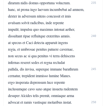
dirarum nidis domus opportuna volucrum.
235
hanc, ut prona iugo laevum incumbebat ad amnem,
dexter in adversum nitens concussit et imis
avulsam solvit radicibus, inde repente
impulit; impulsu quo maximus intonat aether,
dissultant ripae refluitque exterritus amnis.
240
at specus et Caci detecta apparuit ingens
regia, et umbrosae penitus patuere cavernae,
non secus ac si qua penitus vi terra dehiscens
infernas reseret sedes et regna recludat
pallida, dis invisa, superque immane barathrum
245
cernatur, trepident immisso lumine Manes.
ergo insperata deprensum luce repente
inclusumque cavo saxo atque insueta rudentem
desuper Alcides telis premit, omniaque arma
advocat et ramis vastisque molaribus instat.
250