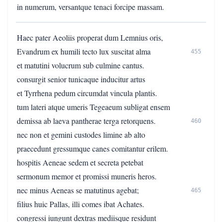
in numerum, versantque tenaci forcipe massam.
Haec pater Aeoliis properat dum Lemnius oris,
Evandrum ex humili tecto lux suscitat alma
455
et matutini volucrum sub culmine cantus.
consurgit senior tunicaque inducitur artus
et Tyrrhena pedum circumdat vincula plantis.
tum lateri atque umeris Tegeaeum subligat ensem
demissa ab laeva pantherae terga retorquens.
460
nec non et gemini custodes limine ab alto
praecedunt gressumque canes comitantur erilem.
hospitis Aeneae sedem et secreta petebat
sermonum memor et promissi muneris heros.
nec minus Aeneas se matutinus agebat;
465
filius huic Pallas, illi comes ibat Achates.
congressi iungunt dextras mediisque residunt