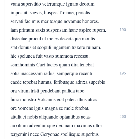
vana superstitio veterumque ignara deorum
imposuit: saevis, hospes Troiane, periclis
servati facimus meritosque novamus honores.
iam primum saxis suspensam hanc aspice rupem,
190
disiectae procul ut moles desertaque montis
stat domus et scopuli ingentem traxere ruinam.
hic spelunca fuit vasto summota recessu,
semihominis Caci facies quam dira tenebat
solis inaccessam radiis; semperque recenti
195
caede tepebat humus, foribusque adfixa superbis
ora virum tristi pendebant pallida tabo.
huic monstro Volcanus erat pater: illius atros
ore vomens ignis magna se mole ferebat.
attulit et nobis aliquando optantibus aetas
200
auxilium adventumque dei. nam maximus ultor
tergemini nece Geryonae spoliisque superbus