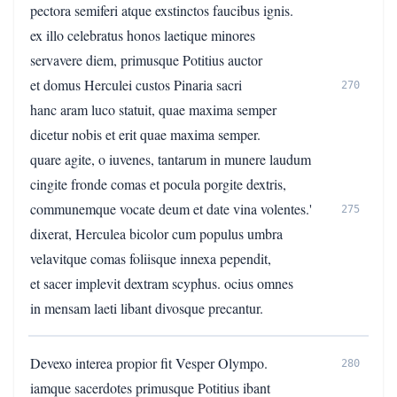
pectora semiferi atque exstinctos faucibus ignis.
ex illo celebratus honos laetique minores
servavere diem, primusque Potitius auctor
et domus Herculei custos Pinaria sacri
270
hanc aram luco statuit, quae maxima semper
dicetur nobis et erit quae maxima semper.
quare agite, o iuvenes, tantarum in munere laudum
cingite fronde comas et pocula porgite dextris,
communemque vocate deum et date vina volentes.'
275
dixerat, Herculea bicolor cum populus umbra
velavitque comas foliisque innexa pependit,
et sacer implevit dextram scyphus. ocius omnes
in mensam laeti libant divosque precantur.
Devexo interea propior fit Vesper Olympo.
280
iamque sacerdotes primusque Potitius ibant