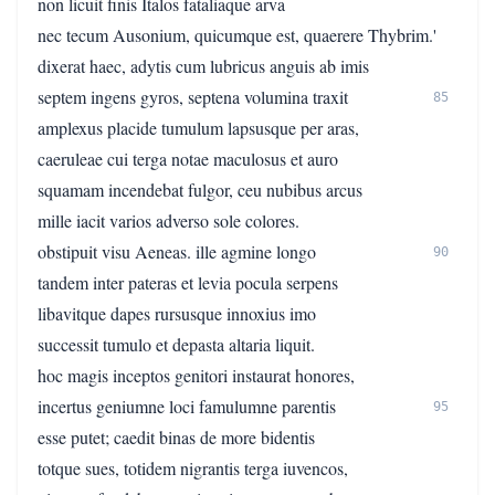
non licuit finis Italos fataliaque arva
nec tecum Ausonium, quicumque est, quaerere Thybrim.'
dixerat haec, adytis cum lubricus anguis ab imis
septem ingens gyros, septena volumina traxit
85
amplexus placide tumulum lapsusque per aras,
caeruleae cui terga notae maculosus et auro
squamam incendebat fulgor, ceu nubibus arcus
mille iacit varios adverso sole colores.
obstipuit visu Aeneas. ille agmine longo
90
tandem inter pateras et levia pocula serpens
libavitque dapes rursusque innoxius imo
successit tumulo et depasta altaria liquit.
hoc magis inceptos genitori instaurat honores,
incertus geniumne loci famulumne parentis
95
esse putet; caedit binas de more bidentis
totque sues, totidem nigrantis terga iuvencos,