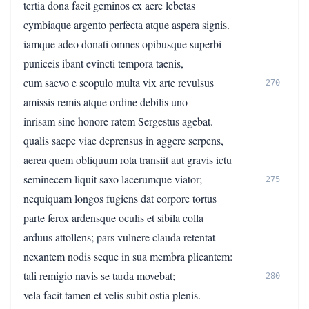
tertia dona facit geminos ex aere lebetas
cymbiaque argento perfecta atque aspera signis.
iamque adeo donati omnes opibusque superbi
puniceis ibant evincti tempora taenis,
cum saevo e scopulo multa vix arte revulsus
270
amissis remis atque ordine debilis uno
inrisam sine honore ratem Sergestus agebat.
qualis saepe viae deprensus in aggere serpens,
aerea quem obliquum rota transiit aut gravis ictu
seminecem liquit saxo lacerumque viator;
275
nequiquam longos fugiens dat corpore tortus
parte ferox ardensque oculis et sibila colla
arduus attollens; pars vulnere clauda retentat
nexantem nodis seque in sua membra plicantem:
tali remigio navis se tarda movebat;
280
vela facit tamen et velis subit ostia plenis.