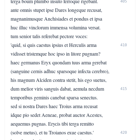
terga boum plumbo insuto ferroque rigebant.
405
ante omnis stupet ipse Dares longeque recusat,
magnanimusque Anchisiades et pondus et ipsa
huc illuc vinclorum immensa volumina versat.
tum senior talis referebat pectore voces:
'quid, si quis caestus ipsius et Herculis arma
410
vidisset tristemque hoc ipso in litore pugnam?
haec germanus Eryx quondam tuus arma gerebat
(sanguine cernis adhuc sparsoque infecta cerebro),
his magnum Alciden contra stetit, his ego suetus,
dum melior viris sanguis dabat, aemula necdum
415
temporibus geminis canebat sparsa senectus.
sed si nostra Dares haec Troius arma recusat
idque pio sedet Aeneae, probat auctor Acestes,
aequemus pugnas. Erycis tibi terga remitto
(solve metus), et tu Troianos exue caestus.'
420