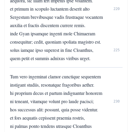
aequora, sic illam fert impetus ipse volantem.
et primum in scopulo luctantem deserit alto
220
Sergestum brevibusque vadis frustraque vocantem
auxilia et fractis discentem currere remis.
inde Gyan ipsamque ingenti mole Chimaeram
consequitur; cedit, quoniam spoliata magistro est.
solus iamque ipso superest in fine Cloanthus,
225
quem petit et summis adnixus viribus urget.
Tum vero ingeminat clamor cunctique sequentem
instigant studiis, resonatque fragoribus aether.
hi proprium decus et partum indignantur honorem
ni teneant, vitamque volunt pro laude pacisci;
230
hos successus alit: possunt, quia posse videntur.
et fors aequatis cepissent praemia rostris,
ni palmas ponto tendens utrasque Cloanthus