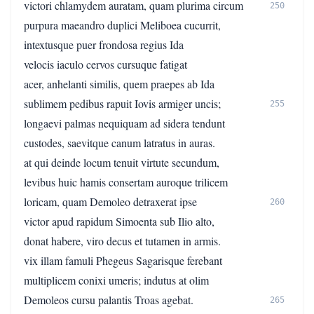
victori chlamydem auratam, quam plurima circum
250
purpura maeandro duplici Meliboea cucurrit,
intextusque puer frondosa regius Ida
velocis iaculo cervos cursuque fatigat
acer, anhelanti similis, quem praepes ab Ida
sublimem pedibus rapuit Iovis armiger uncis;
255
longaevi palmas nequiquam ad sidera tendunt
custodes, saevitque canum latratus in auras.
at qui deinde locum tenuit virtute secundum,
levibus huic hamis consertam auroque trilicem
loricam, quam Demoleo detraxerat ipse
260
victor apud rapidum Simoenta sub Ilio alto,
donat habere, viro decus et tutamen in armis.
vix illam famuli Phegeus Sagarisque ferebant
multiplicem conixi umeris; indutus at olim
Demoleos cursu palantis Troas agebat.
265