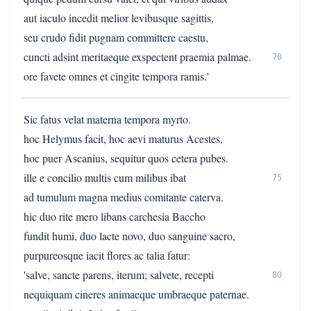
aut iaculo incedit melior levibusque sagittis,
seu crudo fidit pugnam committere caestu,
cuncti adsint meritaeque exspectent praemia palmae.
70
ore favete omnes et cingite tempora ramis.'
Sic fatus velat materna tempora myrto.
hoc Helymus facit, hoc aevi maturus Acestes,
hoc puer Ascanius, sequitur quos cetera pubes.
ille e concilio multis cum milibus ibat
75
ad tumulum magna medius comitante caterva.
hic duo rite mero libans carchesia Baccho
fundit humi, duo lacte novo, duo sanguine sacro,
purpureosque iacit flores ac talia fatur:
'salve, sancte parens, iterum; salvete, recepti
80
nequiquam cineres animaeque umbraeque paternae.