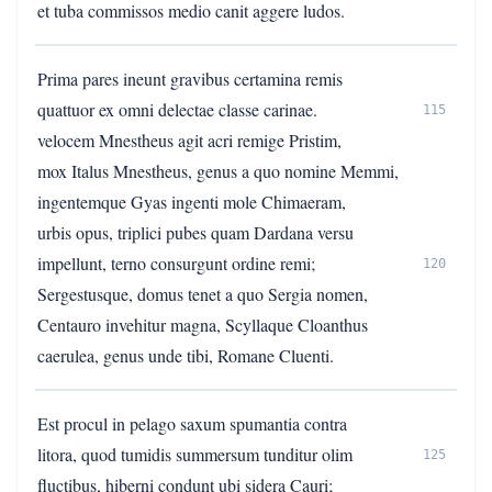
et tuba commissos medio canit aggere ludos.
Prima pares ineunt gravibus certamina remis
quattuor ex omni delectae classe carinae.
115
velocem Mnestheus agit acri remige Pristim,
mox Italus Mnestheus, genus a quo nomine Memmi,
ingentemque Gyas ingenti mole Chimaeram,
urbis opus, triplici pubes quam Dardana versu
impellunt, terno consurgunt ordine remi;
120
Sergestusque, domus tenet a quo Sergia nomen,
Centauro invehitur magna, Scyllaque Cloanthus
caerulea, genus unde tibi, Romane Cluenti.
Est procul in pelago saxum spumantia contra
litora, quod tumidis summersum tunditur olim
125
fluctibus, hiberni condunt ubi sidera Cauri;