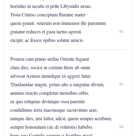
horridus in iaculis et pelle Libystidis ursae,
Troia Criniso conceptum flumine mater
quem genuit. veterum non immemor ille parentum
gratatur reduces et gaza laetus agresti
40
excipit, ac fessos opibus solatur amicis.
Postera cum primo stellas Oriente fugarat
clara dies, socios in coetum litore ab omni
advocat Aeneas tumulique ex aggere fatur:
'Dardanidae magni, genus alto a sanguine divum,
45
annuus exactis completur mensibus orbis,
ex quo reliquias divinique ossa parentis
condidimus terra maestasque sacravimus aras;
iamque dies, nisi fallor, adest, quem semper acerbum,
semper honoratum (sic di voluistis) habebo.
50
hunc ego Gaetulis agerem si Syrtibus exsul,