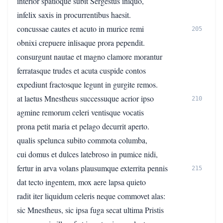
interior spatioque subit Sergestus iniquo,
infelix saxis in procurrentibus haesit.
concussae cautes et acuto in murice remi
205
obnixi crepuere inlisaque prora pependit.
consurgunt nautae et magno clamore morantur
ferratasque trudes et acuta cuspide contos
expediunt fractosque legunt in gurgite remos.
at laetus Mnestheus successuque acrior ipso
210
agmine remorum celeri ventisque vocatis
prona petit maria et pelago decurrit aperto.
qualis spelunca subito commota columba,
cui domus et dulces latebroso in pumice nidi,
fertur in arva volans plausumque exterrita pennis
215
dat tecto ingentem, mox aere lapsa quieto
radit iter liquidum celeris neque commovet alas:
sic Mnestheus, sic ipsa fuga secat ultima Pristis