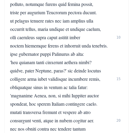
polluto, notumque furens quid femina possit,
triste per augurium Teucrorum pectora ducunt.
ut pelagus tenuere rates nec iam amplius ulla
occurrit tellus, maria undique et undique caelum,
olli caeruleus supra caput astitit imber
10
noctem hiememque ferens et inhorruit unda tenebris.
ipse gubernator puppi Palinurus ab alta:
'heu quianam tanti cinxerunt aethera nimbi?
quidve, pater Neptune, paras?' sic deinde locutus
colligere arma iubet validisque incumbere remis,
15
obliquatque sinus in ventum ac talia fatur:
'magnanime Aenea, non, si mihi Iuppiter auctor
spondeat, hoc sperem Italiam contingere caelo.
mutati transversa fremunt et vespere ab atro
consurgunt venti, atque in nubem cogitur aer.
20
nec nos obniti contra nec tendere tantum