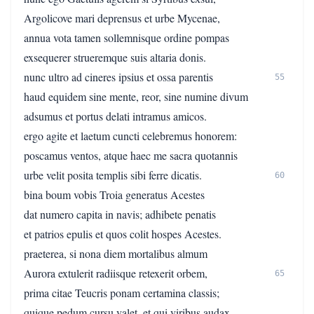
Argolicove mari deprensus et urbe Mycenae,
annua vota tamen sollemnisque ordine pompas
exsequerer strueremque suis altaria donis.
nunc ultro ad cineres ipsius et ossa parentis
55
haud equidem sine mente, reor, sine numine divum
adsumus et portus delati intramus amicos.
ergo agite et laetum cuncti celebremus honorem:
poscamus ventos, atque haec me sacra quotannis
urbe velit posita templis sibi ferre dicatis.
60
bina boum vobis Troia generatus Acestes
dat numero capita in navis; adhibete penatis
et patrios epulis et quos colit hospes Acestes.
praeterea, si nona diem mortalibus almum
Aurora extulerit radiisque retexerit orbem,
65
prima citae Teucris ponam certamina classis;
quique pedum cursu valet, et qui viribus audax