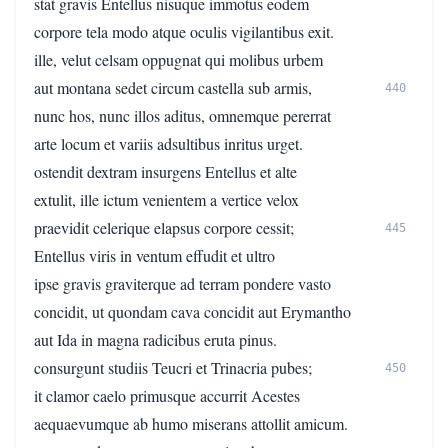
stat gravis Entellus nisuque immotus eodem
corpore tela modo atque oculis vigilantibus exit.
ille, velut celsam oppugnat qui molibus urbem
aut montana sedet circum castella sub armis,
440
nunc hos, nunc illos aditus, omnemque pererrat
arte locum et variis adsultibus inritus urget.
ostendit dextram insurgens Entellus et alte
extulit, ille ictum venientem a vertice velox
praevidit celerique elapsus corpore cessit;
445
Entellus viris in ventum effudit et ultro
ipse gravis graviterque ad terram pondere vasto
concidit, ut quondam cava concidit aut Erymantho
aut Ida in magna radicibus eruta pinus.
consurgunt studiis Teucri et Trinacria pubes;
450
it clamor caelo primusque accurrit Acestes
aequaevumque ab humo miserans attollit amicum.