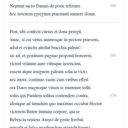
Neptuni sacro Danais de poste refixum.
360
hoc iuvenem egregium praestanti munere donat.
Post, ubi confecti cursus et dona peregit,
'nunc, si cui virtus animusque in pectore praesens,
adsit et evinctis attollat bracchia palmis':
sic ait, et geminum pugnae proponit honorem,
365
victori velatum auro vittisque iuvencum,
ensem atque insignem galeam solacia victo.
nec mora; continuo vastis cum viribus effert
ora Dares magnoque virum se murmure tollit,
solus qui Paridem solitus contendere contra,
370
idemque ad tumulum quo maximus occubat Hector
victorem Buten immani corpore, qui se
Bebrycia veniens Amyci de gente ferebat,
perculit et fulva moribundum extendit harena.