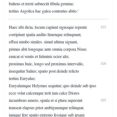
balteus et tereti subnectit fibula gemma;
tertius Argolica hac galea contentus abito.'
Haec ubi dicta, locum capiunt signoque repente
315
corripiunt spatia audito limenque relinquunt,
effusi nimbo similes. simul ultima signant,
primus abit longeque ante omnia corpora Nisus
emicat et ventis et fulminis ocior alis;
proximus huic, longo sed proximus intervallo,
320
insequitur Salius; spatio post deinde relicto
tertius Euryalus;
Euryalumque Helymus sequitur; quo deinde sub ipso
ecce volat calcemque terit iam calce Diores
incumbens umero, spatia et si plura supersint
325
transeat elapsus prior ambiguumque relinquat.
iamque fere spatio extremo fessique sub ipsam