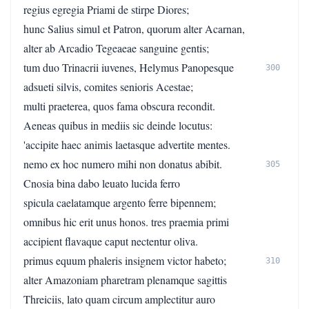
regius egregia Priami de stirpe Diores;
hunc Salius simul et Patron, quorum alter Acarnan,
alter ab Arcadio Tegeaeae sanguine gentis;
tum duo Trinacrii iuvenes, Helymus Panopesque
300
adsueti silvis, comites senioris Acestae;
multi praeterea, quos fama obscura recondit.
Aeneas quibus in mediis sic deinde locutus:
'accipite haec animis laetasque advertite mentes.
nemo ex hoc numero mihi non donatus abibit.
305
Cnosia bina dabo leuato lucida ferro
spicula caelatamque argento ferre bipennem;
omnibus hic erit unus honos. tres praemia primi
accipient flavaque caput nectentur oliva.
primus equum phaleris insignem victor habeto;
310
alter Amazoniam pharetram plenamque sagittis
Threiciis, lato quam circum amplectitur auro