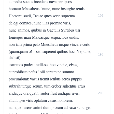
at media socios incedens nave per ipsos
hortatur Mnestheus: 'nunc, nunc insurgite remis,
Hectorei socii, Troiae quos sorte suprema
190
delegi comites; nunc illas promite viris,
nunc animos, quibus in Gaetulis Syrtibus usi
Ionioque mari Maleaeque sequacibus undis.
non iam prima peto Mnestheus neque vincere certo
(quamquam o!—sed superent quibus hoc, Neptune,
195
dedisti);
extremos pudeat rediisse: hoc vincite, cives,
et prohibete nefas.' olli certamine summo
procumbunt: vastis tremit ictibus aerea puppis
subtrahiturque solum, tum creber anhelitus artus
aridaque ora quatit, sudor fluit undique rivis.
200
attulit ipse viris optatum casus honorem:
namque furens animi dum proram ad saxa suburget