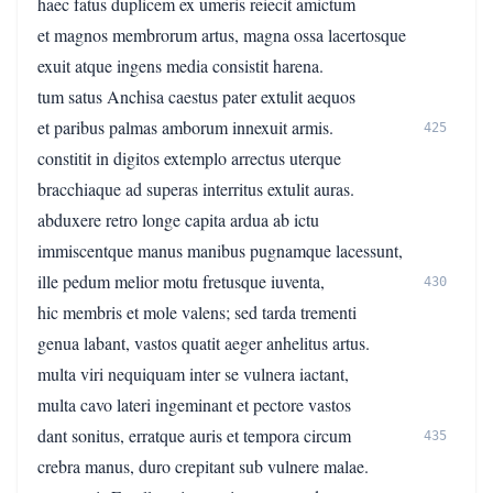
haec fatus duplicem ex umeris reiecit amictum
et magnos membrorum artus, magna ossa lacertosque
exuit atque ingens media consistit harena.
tum satus Anchisa caestus pater extulit aequos
et paribus palmas amborum innexuit armis.
425
constitit in digitos extemplo arrectus uterque
bracchiaque ad superas interritus extulit auras.
abduxere retro longe capita ardua ab ictu
immiscentque manus manibus pugnamque lacessunt,
ille pedum melior motu fretusque iuventa,
430
hic membris et mole valens; sed tarda trementi
genua labant, vastos quatit aeger anhelitus artus.
multa viri nequiquam inter se vulnera iactant,
multa cavo lateri ingeminant et pectore vastos
dant sonitus, erratque auris et tempora circum
435
crebra manus, duro crepitant sub vulnere malae.