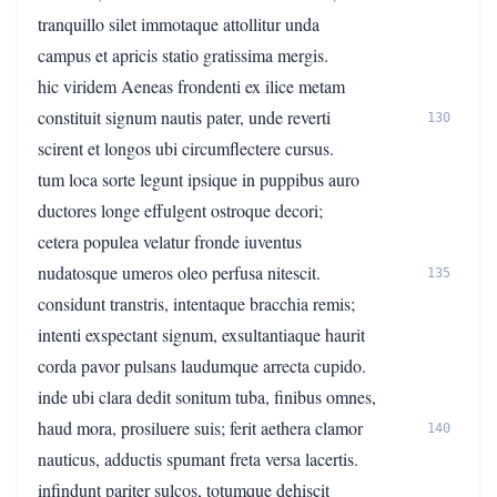
tranquillo silet immotaque attollitur unda
campus et apricis statio gratissima mergis.
hic viridem Aeneas frondenti ex ilice metam
constituit signum nautis pater, unde reverti
130
scirent et longos ubi circumflectere cursus.
tum loca sorte legunt ipsique in puppibus auro
ductores longe effulgent ostroque decori;
cetera populea velatur fronde iuventus
nudatosque umeros oleo perfusa nitescit.
135
considunt transtris, intentaque bracchia remis;
intenti exspectant signum, exsultantiaque haurit
corda pavor pulsans laudumque arrecta cupido.
inde ubi clara dedit sonitum tuba, finibus omnes,
haud mora, prosiluere suis; ferit aethera clamor
140
nauticus, adductis spumant freta versa lacertis.
infindunt pariter sulcos, totumque dehiscit