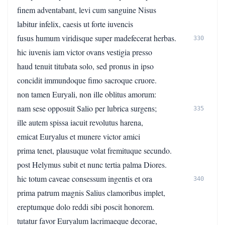
finem adventabant, levi cum sanguine Nisus
labitur infelix, caesis ut forte iuvencis
fusus humum viridisque super madefecerat herbas.
330
hic iuvenis iam victor ovans vestigia presso
haud tenuit titubata solo, sed pronus in ipso
concidit immundoque fimo sacroque cruore.
non tamen Euryali, non ille oblitus amorum:
nam sese opposuit Salio per lubrica surgens;
335
ille autem spissa iacuit revolutus harena,
emicat Euryalus et munere victor amici
prima tenet, plausuque volat fremituque secundo.
post Helymus subit et nunc tertia palma Diores.
hic totum caveae consessum ingentis et ora
340
prima patrum magnis Salius clamoribus implet,
ereptumque dolo reddi sibi poscit honorem.
tutatur favor Euryalum lacrimaeque decorae,