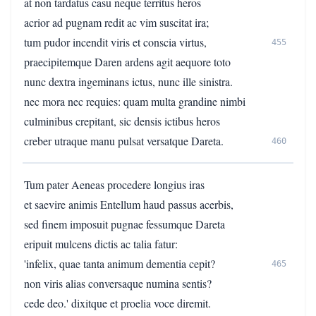
at non tardatus casu neque territus heros
acrior ad pugnam redit ac vim suscitat ira;
tum pudor incendit viris et conscia virtus,
455
praecipitemque Daren ardens agit aequore toto
nunc dextra ingeminans ictus, nunc ille sinistra.
nec mora nec requies: quam multa grandine nimbi
culminibus crepitant, sic densis ictibus heros
creber utraque manu pulsat versatque Dareta.
460
Tum pater Aeneas procedere longius iras
et saevire animis Entellum haud passus acerbis,
sed finem imposuit pugnae fessumque Dareta
eripuit mulcens dictis ac talia fatur:
'infelix, quae tanta animum dementia cepit?
465
non viris alias conversaque numina sentis?
cede deo.' dixitque et proelia voce diremit.