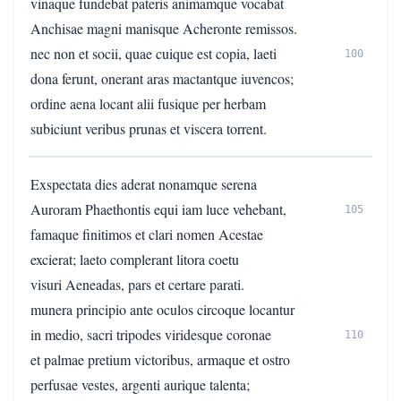
vinaque fundebat pateris animamque vocabat
Anchisae magni manisque Acheronte remissos.
nec non et socii, quae cuique est copia, laeti
100
dona ferunt, onerant aras mactantque iuvencos;
ordine aena locant alii fusique per herbam
subiciunt veribus prunas et viscera torrent.
Exspectata dies aderat nonamque serena
Auroram Phaethontis equi iam luce vehebant,
105
famaque finitimos et clari nomen Acestae
excierat; laeto complerant litora coetu
visuri Aeneadas, pars et certare parati.
munera principio ante oculos circoque locantur
in medio, sacri tripodes viridesque coronae
110
et palmae pretium victoribus, armaque et ostro
perfusae vestes, argenti aurique talenta;