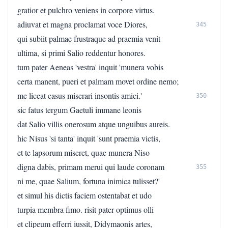
gratior et pulchro veniens in corpore virtus.
adiuvat et magna proclamat voce Diores,
345
qui subiit palmae frustraque ad praemia venit
ultima, si primi Salio reddentur honores.
tum pater Aeneas 'vestra' inquit 'munera vobis
certa manent, pueri et palmam movet ordine nemo;
me liceat casus miserari insontis amici.'
350
sic fatus tergum Gaetuli immane leonis
dat Salio villis onerosum atque unguibus aureis.
hic Nisus 'si tanta' inquit 'sunt praemia victis,
et te lapsorum miseret, quae munera Niso
digna dabis, primam merui qui laude coronam
355
ni me, quae Salium, fortuna inimica tulisset?'
et simul his dictis faciem ostentabat et udo
turpia membra fimo. risit pater optimus olli
et clipeum efferri iussit, Didymaonis artes,