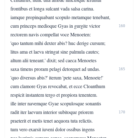
frontibus et longa sulcant vada salsa carina.
iamque propinquabant scopulo metamque tenebant,
cum princeps medioque Gyas in gurgite victor
160
rectorem navis compellat voce Menoeten:
'quo tantum mihi dexter abis? huc derige cursum;
litus ama et laeva stringat sine palmula cautes;
altum alii teneant.' dixit; sed caeca Menoetes
saxa timens proram pelagi detorquet ad undas.
165
'quo diversus abis?' iterum 'pete saxa, Menoete!'
cum clamore Gyas revocabat, et ecce Cloanthum
respicit instantem tergo et propiora tenentem.
ille inter navemque Gyae scopulosque sonantis
radit iter laevum interior subitoque priorem
170
praeterit et metis tenet aequora tuta relictis.
tum vero exarsit iuveni dolor ossibus ingens
nec lacrimis caruere genae, segnemque Menoeten