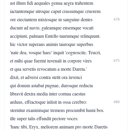
ast illum fidi aequales genua aegra trahentem
iactantemque utroque caput crassumque cruorem
ore eiectantem mixtosque in sanguine dentes
470
ducunt ad navis; galeamque ensemque vocati
accipiunt, palmam Entello taurumque relinquunt.
hic victor superans animis tauroque superbus
'nate dea, vosque haec' inquit 'cognoscite, Teucri,
et mihi quae fuerint iuvenali in corpore vires
475
et qua servetis revocatum a morte Dareta.'
dixit, et adversi contra stetit ora iuvenci
qui donum astabat pugnae, durosque reducta
libravit dextra media inter cornua caestus
arduus, effractoque inlisit in ossa cerebro:
480
sternitur exanimisque tremens procumbit humi bos.
ille super talis effundit pectore voces:
'hanc tibi, Eryx, meliorem animam pro morte Daretis