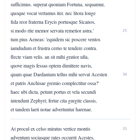
sufficimus. superat quoniam Fortuna, sequamur,
quoque vocat vertamus iter. nec litora longe
fida reor fraterna Erycis portusque Sicanos,
si modo rite memor servata remetior astra.'
25
tum pius Aeneas: 'equidem sic poscere ventos
iamdudum et frustra cerno te tendere contra.
flecte viam velis. an sit mihi gratior ulla,
quove magis fessas optem dimittere navis,
quam quae Dardanium tellus mihi servat Acesten
30
et patris Anchisae gremio complectitur ossa?'
haec ubi dicta, petunt portus et vela secundi
intendunt Zephyri; fertur cita gurgite classis,
et tandem laeti notae advertuntur harenae.
At procul ex celso miratus vertice montis
35
adventum sociasque rates occurrit Acestes,