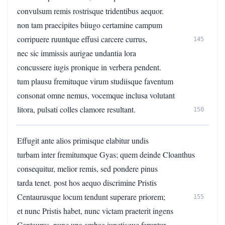
convulsum remis rostrisque tridentibus aequor.
non tam praecipites biiugo certamine campum
corripuere ruuntque effusi carcere currus,
145
nec sic immissis aurigae undantia lora
concussere iugis pronique in verbera pendent.
tum plausu fremituque virum studiisque faventum
consonat omne nemus, vocemque inclusa volutant
litora, pulsati colles clamore resultant.
150
Effugit ante alios primisque elabitur undis
turbam inter fremitumque Gyas; quem deinde Cloanthus
consequitur, melior remis, sed pondere pinus
tarda tenet. post hos aequo discrimine Pristis
Centaurusque locum tendunt superare priorem;
155
et nunc Pristis habet, nunc victam praeterit ingens
Centaurus, nunc una ambae iunctisque feruntur