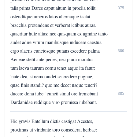
talis prima Dares caput altum in proelia tollit,
375
ostenditque umeros latos alternaque iactat
bracchia protendens et verberat ictibus auras.
quaeritur huic alius; nec quisquam ex agmine tanto
audet adire virum manibusque inducere caestus.
ergo alacris cunctosque putans excedere palma
380
Aeneae stetit ante pedes, nec plura moratus
tum laeva taurum cornu tenet atque ita fatur:
'nate dea, si nemo audet se credere pugnae,
quae finis standi? quo me decet usque teneri?
ducere dona iube.' cuncti simul ore fremebant
385
Dardanidae reddique viro promissa iubebant.
Hic gravis Entellum dictis castigat Acestes,
proximus ut viridante toro consederat herbae: