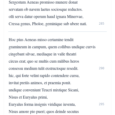
Sergestum Aeneas promisso munere donat
servatam ob navem laetus sociosque reductos.
olli serva datur operum haud ignara Minervae,
Cressa genus, Pholoe, geminique sub ubere nati.
285
Hoc pius Aeneas misso certamine tendit
gramineum in campum, quem collibus undique curvis
cingebant silvae, mediaque in valle theatri
circus erat; quo se multis cum milibus heros
consessu medium tulit exstructoque resedit.
290
hic, qui forte velint rapido contendere cursu,
invitat pretiis animos, et praemia ponit.
undique conveniunt Teucri mixtique Sicani,
Nisus et Euryalus primi,
Euryalus forma insignis viridique iuventa,
295
Nisus amore pio pueri; quos deinde secutus