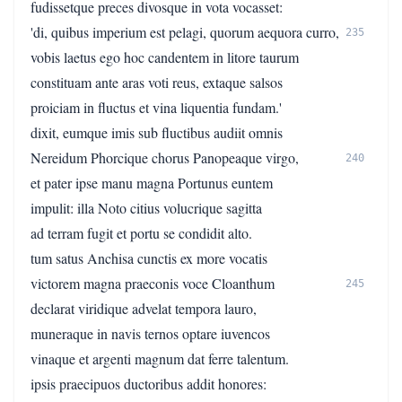
fudissetque preces divosque in vota vocasset:
'di, quibus imperium est pelagi, quorum aequora curro,
235
vobis laetus ego hoc candentem in litore taurum
constituam ante aras voti reus, extaque salsos
proiciam in fluctus et vina liquentia fundam.'
dixit, eumque imis sub fluctibus audiit omnis
Nereidum Phorcique chorus Panopeaque virgo,
240
et pater ipse manu magna Portunus euntem
impulit: illa Noto citius volucrique sagitta
ad terram fugit et portu se condidit alto.
tum satus Anchisa cunctis ex more vocatis
victorem magna praeconis voce Cloanthum
245
declarat viridique advelat tempora lauro,
muneraque in navis ternos optare iuvencos
vinaque et argenti magnum dat ferre talentum.
ipsis praecipuos ductoribus addit honores: