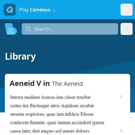
Dism
Play
Conexus →
Search...
Search...
Ope
Library
Aeneid V
in
The Aeneid
Interea medium Aeneas iam classe tenebat
1
certus iter fluctusque atros Aquilone secabat
moenia respiciens, quae iam infelicis Elissae
conlucent flammis. quae tantum accenderit ignem
causa latet; duri magno sed amore dolores
5