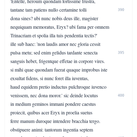
'Entelle, heroum quondam fortissime frustra,
tantane tam patiens nullo certamine tolli
390
dona sines? ubi nunc nobis deus ille, magister
nequiquam memoratus, Eryx? ubi fama per omnem
Trinacriam et spolia illa tuis pendentia tectis?'
ille sub haec: 'non laudis amor nec gloria cessit
pulsa metu; sed enim gelidus tardante senecta
395
sanguis hebet, frigentque effetae in corpore vires.
si mihi quae quondam fuerat quaque improbus iste
exsultat fidens, si nunc foret illa iuventas,
haud equidem pretio inductus pulchroque iuvenco
venissem, nec dona moror.' sic deinde locutus
400
in medium geminos immani pondere caestus
proiecit, quibus acer Eryx in proelia suetus
ferre manum duroque intendere bracchia tergo.
obstipuere animi: tantorum ingentia septem