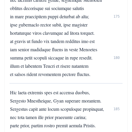
oblitus decorisque sui sociumque salutis
in mare praecipitem puppi deturbat ab alta;
175
ipse gubernaclo rector subit, ipse magister
hortaturque viros clavumque ad litora torquet.
at gravis ut fundo vix tandem redditus imo est
iam senior madidaque fluens in veste Menoetes
summa petit scopuli siccaque in rupe resedit.
180
illum et labentem Teucri et risere natantem
et salsos rident revomentem pectore fluctus.
Hic laeta extremis spes est accensa duobus,
Sergesto Mnestheique, Gyan superare morantem.
Sergestus capit ante locum scopuloque propinquat,
185
nec tota tamen ille prior praeeunte carina;
parte prior, partim rostro premit aemula Pristis.