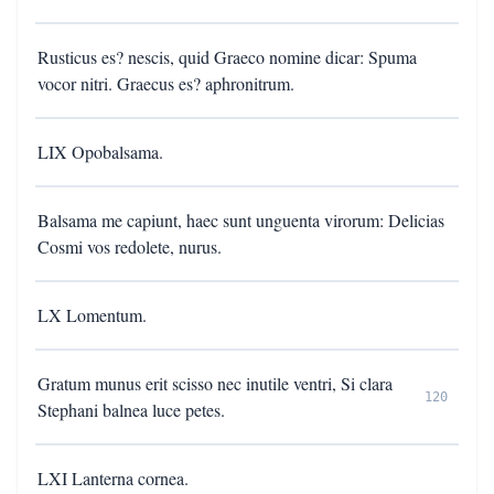
Rusticus es? nescis, quid Graeco nomine dicar: Spuma
vocor nitri. Graecus es? aphronitrum.
LIX Opobalsama.
Balsama me capiunt, haec sunt unguenta virorum: Delicias
Cosmi vos redolete, nurus.
LX Lomentum.
Gratum munus erit scisso nec inutile ventri, Si clara
120
Stephani balnea luce petes.
LXI Lanterna cornea.