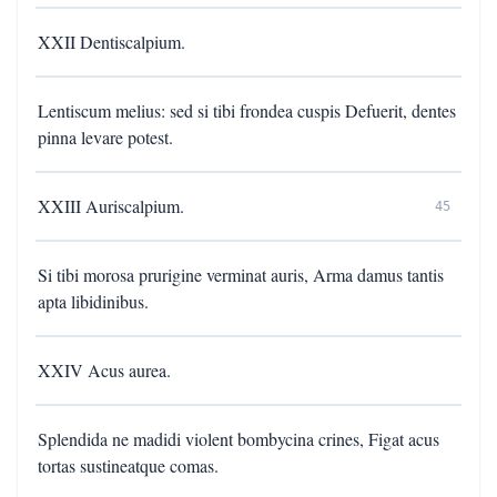
XXII Dentiscalpium.
Lentiscum melius: sed si tibi frondea cuspis Defuerit, dentes
pinna levare potest.
XXIII Auriscalpium.
45
Si tibi morosa prurigine verminat auris, Arma damus tantis
apta libidinibus.
XXIV Acus aurea.
Splendida ne madidi violent bombycina crines, Figat acus
tortas sustineatque comas.