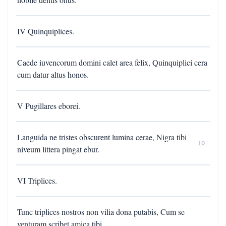
IV Quinquiplices.
Caede iuvencorum domini calet area felix, Quinquiplici cera
cum datur altus honos.
V Pugillares eborei.
Languida ne tristes obscurent lumina cerae, Nigra tibi
10
niveum littera pingat ebur.
VI Triplices.
Tunc triplices nostros non vilia dona putabis, Cum se
venturam scribet amica tibi.