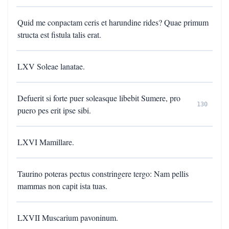
Quid me conpactam ceris et harundine rides? Quae primum
structa est fistula talis erat.
LXV Soleae lanatae.
Defuerit si forte puer soleasque libebit Sumere, pro
130
puero pes erit ipse sibi.
LXVI Mamillare.
Taurino poteras pectus constringere tergo: Nam pellis
mammas non capit ista tuas.
LXVII Muscarium pavoninum.