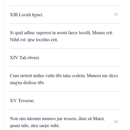
XIII Loculi lignei.
25
Si quid adhuc superest in nostri faece locelli, Munus erit.
Nihil est: ipse locellus erit.
XIV Tali eborei.
Cum steterit nullus vultu tibi talus eodem, Munera me dices
magna dedisse tibi.
XV Tesserae.
Non sim talorum numero par tessera, dum sit Maior,
30
quam talis, alea saepe mihi.