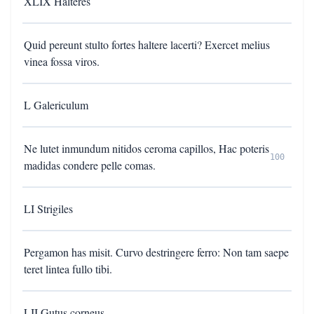
XLIX Halteres
Quid pereunt stulto fortes haltere lacerti? Exercet melius
vinea fossa viros.
L Galericulum
Ne lutet inmundum nitidos ceroma capillos, Hac poteris
100
madidas condere pelle comas.
LI Strigiles
Pergamon has misit. Curvo destringere ferro: Non tam saepe
teret lintea fullo tibi.
LII Gutus corneus