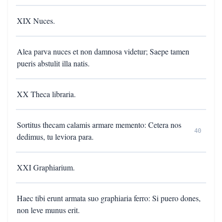
XIX Nuces.
Alea parva nuces et non damnosa videtur; Saepe tamen
pueris abstulit illa natis.
XX Theca libraria.
Sortitus thecam calamis armare memento: Cetera nos
40
dedimus, tu leviora para.
XXI Graphiarium.
Haec tibi erunt armata suo graphiaria ferro: Si puero dones,
non leve munus erit.