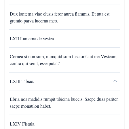
Dux lanterna viae clusis feror aurea flammis, Et tuta est
gremio parva lucerna meo.
LXII Lanterna de vesica.
Cornea si non sum, numquid sum fuscior? aut me Vesicam,
contra qui venit, esse putat?
LXIII Tibiae.
125
Ebria nos madidis rumpit tibicina buccis: Saepe duas pariter,
saepe monaulon habet.
LXIV Fistula.