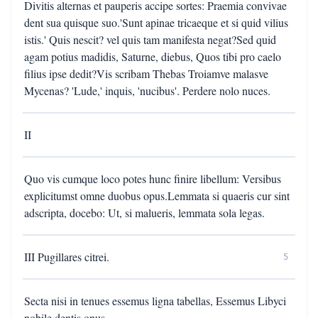
Divitis alternas et pauperis accipe sortes: Praemia convivae
dent sua quisque suo.'Sunt apinae tricaeque et si quid vilius
istis.' Quis nescit? vel quis tam manifesta negat?Sed quid
agam potius madidis, Saturne, diebus, Quos tibi pro caelo
filius ipse dedit?Vis scribam Thebas Troiamve malasve
Mycenas? 'Lude,' inquis, 'nucibus'. Perdere nolo nuces.
II
Quo vis cumque loco potes hunc finire libellum: Versibus
explicitumst omne duobus opus.Lemmata si quaeris cur sint
adscripta, docebo: Ut, si malueris, lemmata sola legas.
III Pugillares citrei.
5
Secta nisi in tenues essemus ligna tabellas, Essemus Libyci
nobile dentis onus.