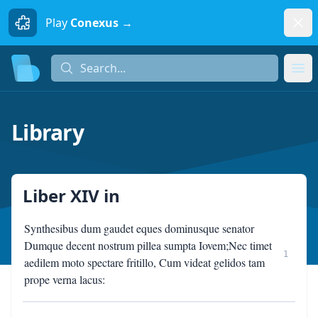
Dism
Play
Conexus →
Search...
Search...
Ope
Library
Liber XIV
in
Synthesibus dum gaudet eques dominusque senator
Dumque decent nostrum pillea sumpta Iovem;Nec timet
1
aedilem moto spectare fritillo, Cum videat gelidos tam
prope verna lacus: