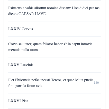
Psittacus a vobis aliorum nomina discam: Hoc didici per me
dicere CAESAR HAVE.
LXXIV Corvus
Corve salutator, quare fellator haberis? In caput intravit
mentula nulla tuum.
LXXV Luscinia
Flet Philomela nefas incesti Tereos, et quae Muta puella
150
fuit, garrula fertur avis.
LXXVI Pica.