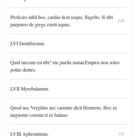
Proficies nihil hoc, caedas licet usque, flagello, Si tibi
110
purpureo de grege currit equus.
LVI Dentifricium.
Quid mecum est tibi? me puella sumat:Emptos non soleo
polire dentes.
LVII Myrobalanum.
Quod nec Vergilius nec carmine dicit Homerus, Hoc ex
unguento constat et ex balano.
LVIII Aphronitrum.
115