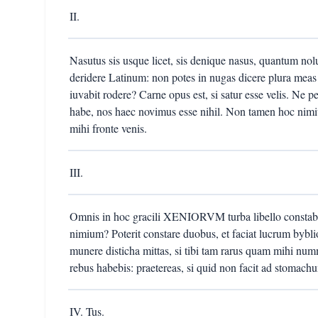
II.
Nasutus sis usque licet, sis denique nasus, quantum nolu
deridere Latinum: non potes in nugas dicere plura mea
iuvabit rodere? Carne opus est, si satur esse velis. Ne pe
habe, nos haec novimus esse nihil. Non tamen hoc nimium
mihi fronte venis.
III.
Omnis in hoc gracili XENIORVM turba libello constabit
nimium? Poterit constare duobus, et faciat lucrum bybli
munere disticha mittas, si tibi tam rarus quam mihi num
rebus habebis: praetereas, si quid non facit ad stomach
IV. Tus.