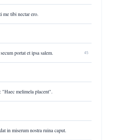
i me tibi nectar ero.
secum portat et ipsa salem.
45
s: "Haec melimela placent".
dat in miserum nostra ruina caput.