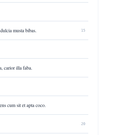
s dulcia musta bibas.
15
 carior illa faba.
ens cum sit et apta coco.
20