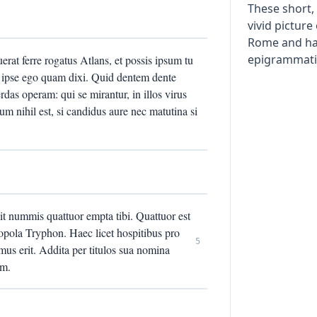
These short,
vivid picture 
Rome and ha
epigrammatic
erat ferre rogatus Atlans, et possis ipsum tu
s ipse ego quam dixi. Quid dentem dente
rdas operam: qui se mirantur, in illos virus
 nihil est, si candidus aure nec matutina si
 nummis quattuor empta tibi. Quattuor est
opola Tryphon. Haec licet hospitibus pro
5
mus erit. Addita per titulos sua nomina
um.