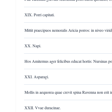
XIX. Porri capitati.
Mittit praecipuos nemoralis Aricia porros: in niveo virid
XX. Napi.
Hos Amiternus ager felicibus educat hortis: Nursinas pot
XXI. Asparagi.
Mollis in aequorea quae crevit spina Ravenna non erit in
XXII. Vvae duracinae.