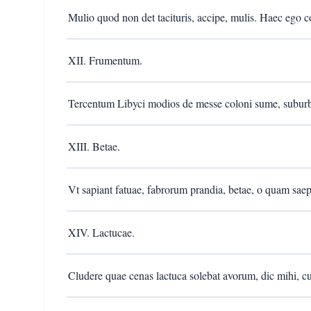
Mulio quod non det tacituris, accipe, mulis. Haec ego c
XII. Frumentum.
Tercentum Libyci modios de messe coloni sume, suburb
XIII. Betae.
Vt sapiant fatuae, fabrorum prandia, betae, o quam saep
XIV. Lactucae.
Cludere quae cenas lactuca solebat avorum, dic mihi, cur