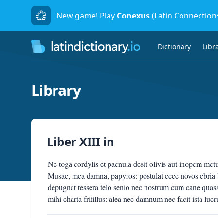
New game! Play
Conexus
(Latin Connection
Dictionary
Libr
Library
Liber XIII
in
Ne toga cordylis et paenula desit olivis aut inopem metu
Musae, mea damna, papyros: postulat ecce novos ebri
depugnat tessera telo senio nec nostrum cum cane quassa
mihi charta fritillus: alea nec damnum nec facit ista luc