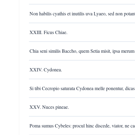
Non habilis cyathis et inutilis uva Lyaeo, sed non potant
XXIII. Ficus Chiae.
Chia seni similis Baccho, quem Setia misit, ipsa merum 
XXIV. Cydonea.
Si tibi Cecropio saturata Cydonea melle ponentur, dica
XXV. Nuces pineae.
Poma sumus Cybeles: procul hinc discede, viator, ne ca