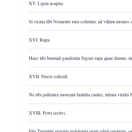
XV. Ligna acapna.
Si vicina tibi Nomento rura coluntur, ad villam moneo, ru
XVI. Rapa.
Haec tibi brumali gaudentia frigore rapa quae damus, in
XVII. Fascis coliculi.
Ne tibi pallentes moveant fastidia caules, nitrata viridis 
XVIII. Porri sectivi.
Fila Tarentini graviter redolentia porri edisti quotiens, o