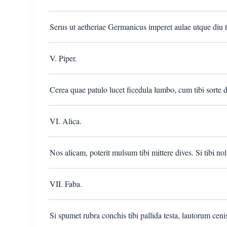
Serus ut aetheriae Germanicus imperet aulae utque diu te
V. Piper.
Cerea quae patulo lucet ficedula lumbo, cum tibi sorte da
VI. Alica.
Nos alicam, poterit mulsum tibi mittere dives. Si tibi nol
VII. Faba.
Si spumet rubra conchis tibi pallida testa, lautorum cen