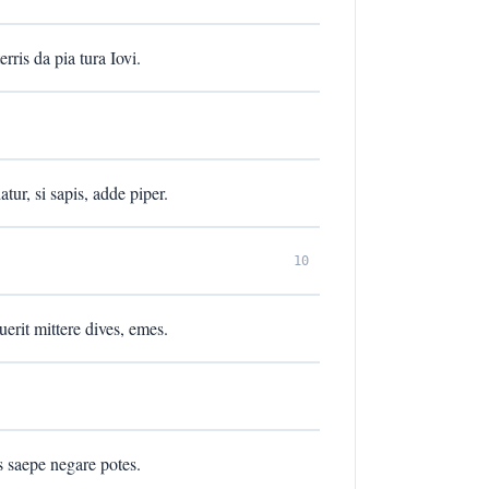
rris da pia tura Iovi.
tur, si sapis, adde piper.
10
uerit mittere dives, emes.
is saepe negare potes.