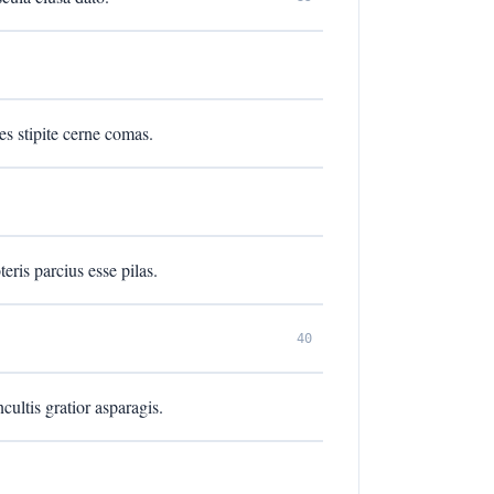
es stipite cerne comas.
eris parcius esse pilas.
40
cultis gratior asparagis.