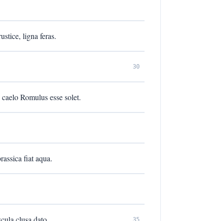
stice, ligna feras.
30
 caelo Romulus esse solet.
brassica fiat aqua.
scula clusa dato.
35