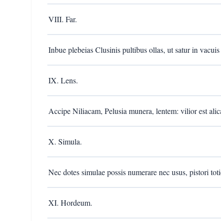
VIII. Far.
Inbue plebeias Clusinis pultibus ollas, ut satur in vacui
IX. Lens.
Accipe Niliacam, Pelusia munera, lentem: vilior est alica,
X. Simula.
Nec dotes simulae possis numerare nec usus, pistori toti
XI. Hordeum.