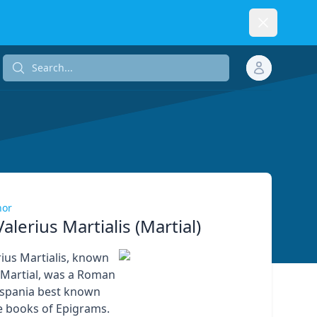
Dismiss
Search...
Search...
hor
alerius Martialis (Martial)
ius Martialis, known
s Martial, was a Roman
ispania best known
ve books of Epigrams.