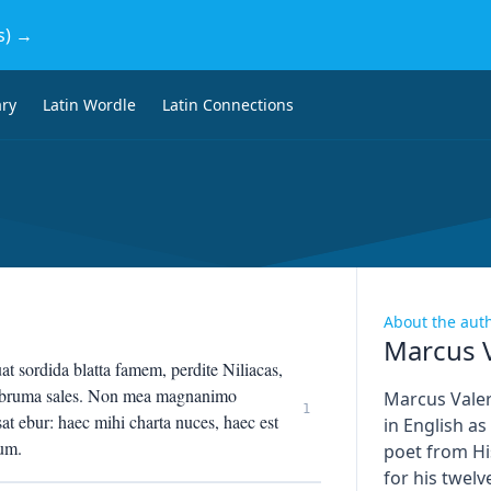
s) →
ary
Latin Wordle
Latin Connections
About the aut
Marcus V
at sordida blatta famem, perdite Niliacas,
a bruma sales. Non mea magnanimo
Marcus Valer
1
t ebur: haec mihi charta nuces, haec est
in English a
rum.
poet from H
for his twel