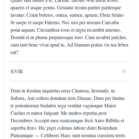
quaeris et usque gemis. Gestatur tecum pariter pariterque
lavatur; Cenat boletos, ostrea, sumen, aprum; Ebria Setino
fit saepe et saepe Falerno, Nec nisi per niveam Caecuba
potat aquam; Circumfusa rosis et nigra recumbit amomo,
Dormit et in pluma purpureoque toro. Cum recubet pulchre,
cum tam bene vivat apud te, Ad Damam potius vis tua febris
eat?
XVIII
35
Dum tu forsitan inquietus erras Clamosa, Iuvenalis, in
Subura, Aut collem dominae teris Dianae; Dum per limina
te potentiorum Sudatrix toga ventilat vagumque Maior
Caelius et minor fatigant: Me multos repetita post
Decembres Accepit mea rusticumque fecit Auro Bilbilis et
superba ferro. Hic pigri colimus labore dulci Boterdum
Plateamque — Celtiberis Haec sunt nomina crassiora terris