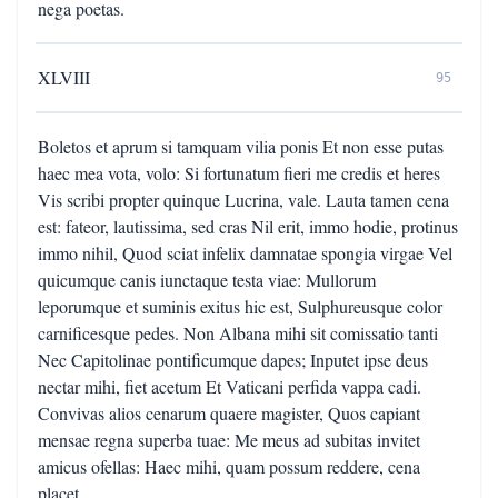
nega poetas.
XLVIII
95
Boletos et aprum si tamquam vilia ponis Et non esse putas
haec mea vota, volo: Si fortunatum fieri me credis et heres
Vis scribi propter quinque Lucrina, vale. Lauta tamen cena
est: fateor, lautissima, sed cras Nil erit, immo hodie, protinus
immo nihil, Quod sciat infelix damnatae spongia virgae Vel
quicumque canis iunctaque testa viae: Mullorum
leporumque et suminis exitus hic est, Sulphureusque color
carnificesque pedes. Non Albana mihi sit comissatio tanti
Nec Capitolinae pontificumque dapes; Inputet ipse deus
nectar mihi, fiet acetum Et Vaticani perfida vappa cadi.
Convivas alios cenarum quaere magister, Quos capiant
mensae regna superba tuae: Me meus ad subitas invitet
amicus ofellas: Haec mihi, quam possum reddere, cena
placet.