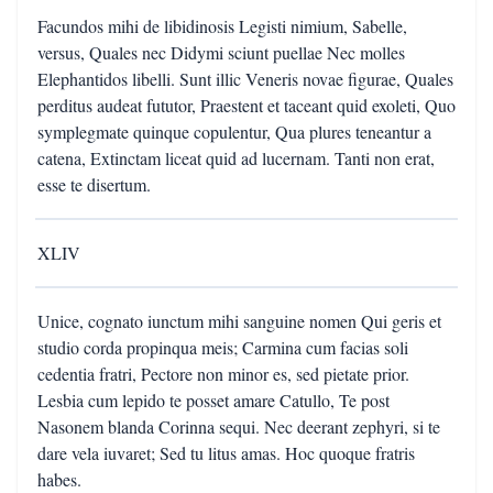
Facundos mihi de libidinosis Legisti nimium, Sabelle,
versus, Quales nec Didymi sciunt puellae Nec molles
Elephantidos libelli. Sunt illic Veneris novae figurae, Quales
perditus audeat fututor, Praestent et taceant quid exoleti, Quo
symplegmate quinque copulentur, Qua plures teneantur a
catena, Extinctam liceat quid ad lucernam. Tanti non erat,
esse te disertum.
XLIV
Unice, cognato iunctum mihi sanguine nomen Qui geris et
studio corda propinqua meis; Carmina cum facias soli
cedentia fratri, Pectore non minor es, sed pietate prior.
Lesbia cum lepido te posset amare Catullo, Te post
Nasonem blanda Corinna sequi. Nec deerant zephyri, si te
dare vela iuvaret; Sed tu litus amas. Hoc quoque fratris
habes.