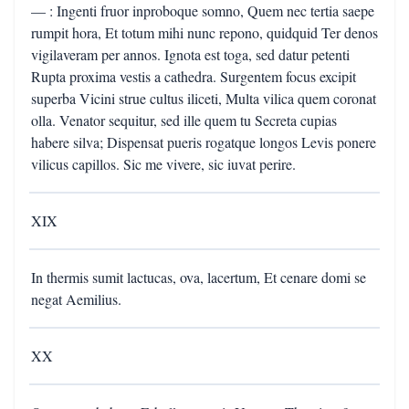
— : Ingenti fruor inproboque somno, Quem nec tertia saepe
rumpit hora, Et totum mihi nunc repono, quidquid Ter denos
vigilaveram per annos. Ignota est toga, sed datur petenti
Rupta proxima vestis a cathedra. Surgentem focus excipit
superba Vicini strue cultus iliceti, Multa vilica quem coronat
olla. Venator sequitur, sed ille quem tu Secreta cupias
habere silva; Dispensat pueris rogatque longos Levis ponere
vilicus capillos. Sic me vivere, sic iuvat perire.
XIX
In thermis sumit lactucas, ova, lacertum, Et cenare domi se
negat Aemilius.
XX