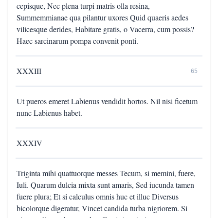
cepisque, Nec plena turpi matris olla resina,
Summemmianae qua pilantur uxores Quid quaeris aedes
vilicesque derides, Habitare gratis, o Vacerra, cum possis?
Haec sarcinarum pompa convenit ponti.
XXXIII
65
Ut pueros emeret Labienus vendidit hortos. Nil nisi ficetum
nunc Labienus habet.
XXXIV
Triginta mihi quattuorque messes Tecum, si memini, fuere,
Iuli. Quarum dulcia mixta sunt amaris, Sed iucunda tamen
fuere plura; Et si calculus omnis huc et illuc Diversus
bicolorque digeratur, Vincet candida turba nigriorem. Si