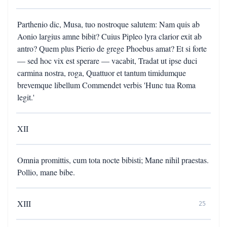
Parthenio dic, Musa, tuo nostroque salutem: Nam quis ab
Aonio largius amne bibit? Cuius Pipleo lyra clarior exit ab
antro? Quem plus Pierio de grege Phoebus amat? Et si forte
— sed hoc vix est sperare — vacabit, Tradat ut ipse duci
carmina nostra, roga, Quattuor et tantum timidumque
brevemque libellum Commendet verbis 'Hunc tua Roma
legit.'
XII
Omnia promittis, cum tota nocte bibisti; Mane nihil praestas.
Pollio, mane bibe.
XIII
25