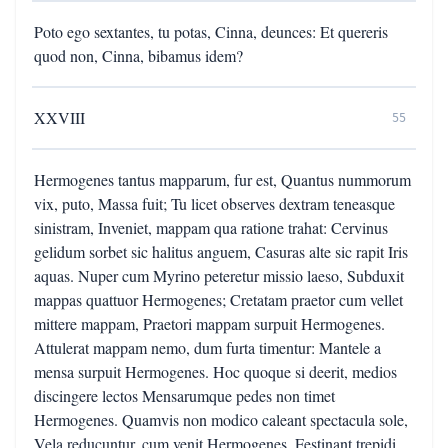
Poto ego sextantes, tu potas, Cinna, deunces: Et quereris
quod non, Cinna, bibamus idem?
XXVIII
55
Hermogenes tantus mapparum, fur est, Quantus nummorum
vix, puto, Massa fuit; Tu licet observes dextram teneasque
sinistram, Inveniet, mappam qua ratione trahat: Cervinus
gelidum sorbet sic halitus anguem, Casuras alte sic rapit Iris
aquas. Nuper cum Myrino peteretur missio laeso, Subduxit
mappas quattuor Hermogenes; Cretatam praetor cum vellet
mittere mappam, Praetori mappam surpuit Hermogenes.
Attulerat mappam nemo, dum furta timentur: Mantele a
mensa surpuit Hermogenes. Hoc quoque si deerit, medios
discingere lectos Mensarumque pedes non timet
Hermogenes. Quamvis non modico caleant spectacula sole,
Vela reducuntur, cum venit Hermogenes. Festinant trepidi