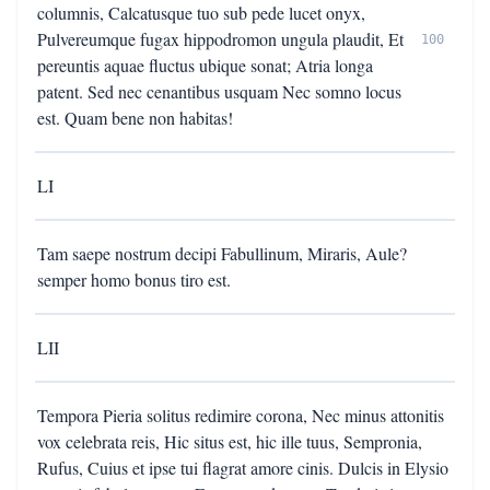
columnis, Calcatusque tuo sub pede lucet onyx,
Pulvereumque fugax hippodromon ungula plaudit, Et
100
pereuntis aquae fluctus ubique sonat; Atria longa
patent. Sed nec cenantibus usquam Nec somno locus
est. Quam bene non habitas!
LI
Tam saepe nostrum decipi Fabullinum, Miraris, Aule?
semper homo bonus tiro est.
LII
Tempora Pieria solitus redimire corona, Nec minus attonitis
vox celebrata reis, Hic situs est, hic ille tuus, Sempronia,
Rufus, Cuius et ipse tui flagrat amore cinis. Dulcis in Elysio