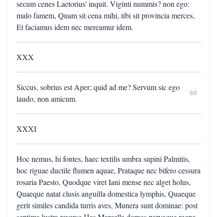
secum cenes Laetorius' inquit. Viginti nummis? non ego:
malo famem, Quam sit cena mihi, tibi sit provincia merces,
Et faciamus idem nec mereamur idem.
XXX
Siccus, sobrius est Aper; quid ad me? Servum sic ego
60
laudo, non amicum.
XXXI
Hoc nemus, hi fontes, haec textilis umbra supini Palmitis,
hoc riguae ductile flumen aquae, Prataque nec bifero cessura
rosaria Paesto, Quodque viret Iani mense nec alget holus,
Quaeque natat clusis anguilla domestica lymphis, Quaeque
gerit similes candida turris aves, Munera sunt dominae: post
septima lustra reverso Has Marcella domos parvaque regna