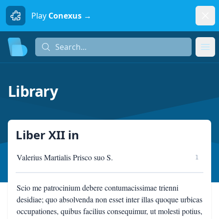
Dism
Play
Conexus →
Search...
Search...
Ope
Library
Liber XII
in
Valerius Martialis Prisco suo S.
1
Scio me patrocinium debere contumacissimae trienni
desidiae; quo absolvenda non esset inter illas quoque urbicas
occupationes, quibus facilius consequimur, ut molesti potius,