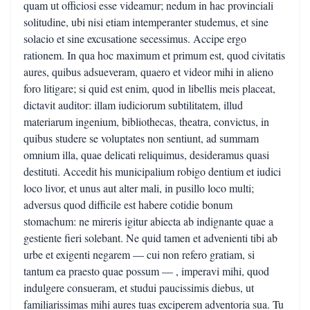
quam ut officiosi esse videamur; nedum in hac provinciali
solitudine, ubi nisi etiam intemperanter studemus, et sine
solacio et sine excusatione secessimus. Accipe ergo
rationem. In qua hoc maximum et primum est, quod civitatis
aures, quibus adsueveram, quaero et videor mihi in alieno
foro litigare; si quid est enim, quod in libellis meis placeat,
dictavit auditor: illam iudiciorum subtilitatem, illud
materiarum ingenium, bibliothecas, theatra, convictus, in
quibus studere se voluptates non sentiunt, ad summam
omnium illa, quae delicati reliquimus, desideramus quasi
destituti. Accedit his municipalium robigo dentium et iudici
loco livor, et unus aut alter mali, in pusillo loco multi;
adversus quod difficile est habere cotidie bonum
stomachum: ne mireris igitur abiecta ab indignante quae a
gestiente fieri solebant. Ne quid tamen et advenienti tibi ab
urbe et exigenti negarem — cui non refero gratiam, si
tantum ea praesto quae possum — , imperavi mihi, quod
indulgere consueram, et studui paucissimis diebus, ut
familiarissimas mihi aures tuas exciperem adventoria sua. Tu