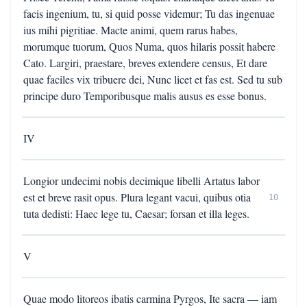
facis ingenium, tu, si quid posse videmur; Tu das ingenuae
ius mihi pigritiae. Macte animi, quem rarus habes,
morumque tuorum, Quos Numa, quos hilaris possit habere
Cato. Largiri, praestare, breves extendere census, Et dare
quae faciles vix tribuere dei, Nunc licet et fas est. Sed tu sub
principe duro Temporibusque malis ausus es esse bonus.
IV
Longior undecimi nobis decimique libelli Artatus labor
est et breve rasit opus. Plura legant vacui, quibus otia
10
tuta dedisti: Haec lege tu, Caesar; forsan et illa leges.
V
Quae modo litoreos ibatis carmina Pyrgos, Ite sacra — iam