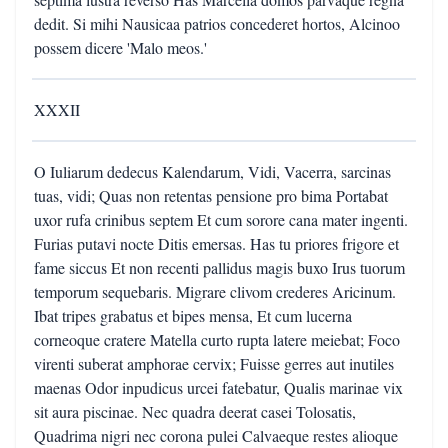
dedit. Si mihi Nausicaa patrios concederet hortos, Alcinoo
possem dicere 'Malo meos.'
XXXII
O Iuliarum dedecus Kalendarum, Vidi, Vacerra, sarcinas
tuas, vidi; Quas non retentas pensione pro bima Portabat
uxor rufa crinibus septem Et cum sorore cana mater ingenti.
Furias putavi nocte Ditis emersas. Has tu priores frigore et
fame siccus Et non recenti pallidus magis buxo Irus tuorum
temporum sequebaris. Migrare clivom crederes Aricinum.
Ibat tripes grabatus et bipes mensa, Et cum lucerna
corneoque cratere Matella curto rupta latere meiebat; Foco
virenti suberat amphorae cervix; Fuisse gerres aut inutiles
maenas Odor inpudicus urcei fatebatur, Qualis marinae vix
sit aura piscinae. Nec quadra deerat casei Tolosatis,
Quadrima nigri nec corona pulei Calvaeque restes alioque