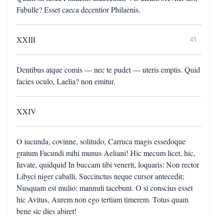
Fabulle? Esset caeca decentior Philaenis.
XXIII
45
Dentibus atque comis — nec te pudet — uteris emptis. Quid
facies oculo, Laelia? non emitur.
XXIV
O iucunda, covinne, solitudo, Carruca magis essedoque
gratum Facundi mihi munus Aeliani! Hic mecum licet, hic,
Iuvate, quidquid In buccam tibi venerit, loquaris: Non rector
Libyci niger caballi, Succinctus neque cursor antecedit;
Nusquam est mulio: mannuli tacebunt. O si conscius esset
hic Avitus, Aurem non ego tertiam timerem. Totus quam
bene sic dies abiret!