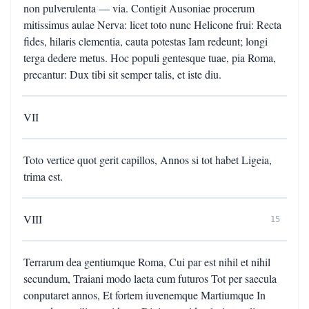
non pulverulenta — via. Contigit Ausoniae procerum
mitissimus aulae Nerva: licet toto nunc Helicone frui: Recta
fides, hilaris clementia, cauta potestas Iam redeunt; longi
terga dedere metus. Hoc populi gentesque tuae, pia Roma,
precantur: Dux tibi sit semper talis, et iste diu.
VII
Toto vertice quot gerit capillos, Annos si tot habet Ligeia,
trima est.
VIII
15
Terrarum dea gentiumque Roma, Cui par est nihil et nihil
secundum, Traiani modo laeta cum futuros Tot per saecula
conputaret annos, Et fortem iuvenemque Martiumque In