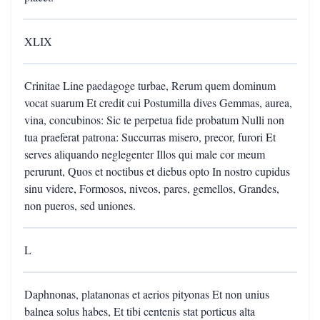
XLIX
Crinitae Line paedagoge turbae, Rerum quem dominum
vocat suarum Et credit cui Postumilla dives Gemmas, aurea,
vina, concubinos: Sic te perpetua fide probatum Nulli non
tua praeferat patrona: Succurras misero, precor, furori Et
serves aliquando neglegenter Illos qui male cor meum
perurunt, Quos et noctibus et diebus opto In nostro cupidus
sinu videre, Formosos, niveos, pares, gemellos, Grandes,
non pueros, sed uniones.
L
Daphnonas, platanonas et aerios pityonas Et non unius
balnea solus habes, Et tibi centenis stat porticus alta