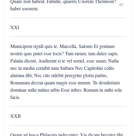
Quare non habeat, Fabulle, quaeris Uxorem Themison?
40
habet sororem.
XXI
Municipem rigidi quis te, Marcella, Salonis Et genitam
nostris quis putet esse locis? Tam rarum, tam dulce sapis.
Palatia dicent, Audierint si te vel semel, esse suam; Nulla
nec in media certabit nata Subura Nec Capitolini collis
alumna tibi; Nec cito ridebit peregrini gloria partus,
Romanam deceat quam magis esse nurum. Tu desiderium
dominae mihi mitius urbis Esse iubes: Romam tu mihi sola
facis.
XXII
Quam sit lusca Philaenis indecenter, Vis dicam breviter tibi,