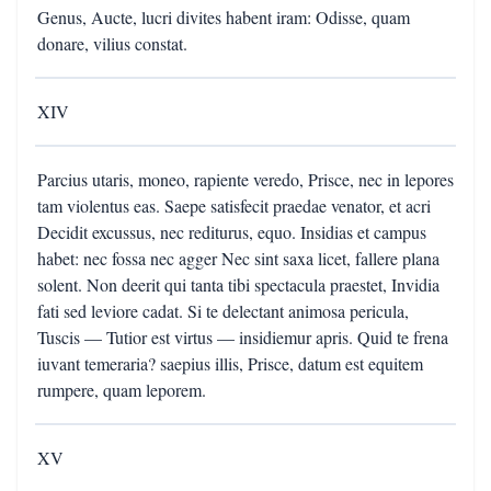
Genus, Aucte, lucri divites habent iram: Odisse, quam
donare, vilius constat.
XIV
Parcius utaris, moneo, rapiente veredo, Prisce, nec in lepores
tam violentus eas. Saepe satisfecit praedae venator, et acri
Decidit excussus, nec rediturus, equo. Insidias et campus
habet: nec fossa nec agger Nec sint saxa licet, fallere plana
solent. Non deerit qui tanta tibi spectacula praestet, Invidia
fati sed leviore cadat. Si te delectant animosa pericula,
Tuscis — Tutior est virtus — insidiemur apris. Quid te frena
iuvant temeraria? saepius illis, Prisce, datum est equitem
rumpere, quam leporem.
XV