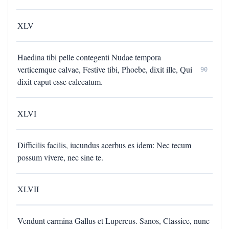
XLV
Haedina tibi pelle contegenti Nudae tempora
verticemque calvae, Festive tibi, Phoebe, dixit ille, Qui
90
dixit caput esse calceatum.
XLVI
Difficilis facilis, iucundus acerbus es idem: Nec tecum
possum vivere, nec sine te.
XLVII
Vendunt carmina Gallus et Lupercus. Sanos, Classice, nunc