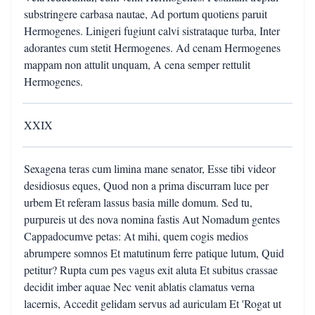
substringere carbasa nautae, Ad portum quotiens paruit
Hermogenes. Linigeri fugiunt calvi sistrataque turba, Inter
adorantes cum stetit Hermogenes. Ad cenam Hermogenes
mappam non attulit unquam, A cena semper rettulit
Hermogenes.
XXIX
Sexagena teras cum limina mane senator, Esse tibi videor
desidiosus eques, Quod non a prima discurram luce per
urbem Et referam lassus basia mille domum. Sed tu,
purpureis ut des nova nomina fastis Aut Nomadum gentes
Cappadocumve petas: At mihi, quem cogis medios
abrumpere somnos Et matutinum ferre patique lutum, Quid
petitur? Rupta cum pes vagus exit aluta Et subitus crassae
decidit imber aquae Nec venit ablatis clamatus verna
lacernis, Accedit gelidam servus ad auriculam Et 'Rogat ut