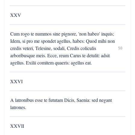
XXV
Cum rogo te nummos sine pignore, 'non habeo' inquis;
Idem, si pro me spondet agellus, habes: Quod mihi non
credis veteri, Telesine, sodali, Credis coliculis
50
arboribusque meis. Ecce, reum Carus te detulit: adsit
agellus. Exilii comitem quaeris: agellus eat.
XXVI
A latronibus esse te fututam Dicis, Saenia: sed negant
latrones.
XXVII