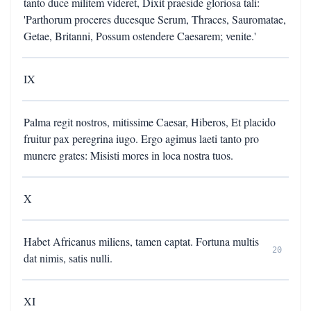
tanto duce militem videret, Dixit praeside gloriosa tali:
'Parthorum proceres ducesque Serum, Thraces, Sauromatae,
Getae, Britanni, Possum ostendere Caesarem; venite.'
IX
Palma regit nostros, mitissime Caesar, Hiberos, Et placido
fruitur pax peregrina iugo. Ergo agimus laeti tanto pro
munere grates: Misisti mores in loca nostra tuos.
X
Habet Africanus miliens, tamen captat. Fortuna multis
20
dat nimis, satis nulli.
XI