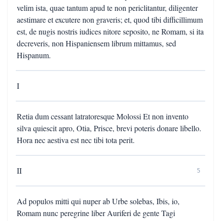
velim ista, quae tantum apud te non periclitantur, diligenter
aestimare et excutere non graveris; et, quod tibi difficillimum
est, de nugis nostris iudices nitore seposito, ne Romam, si ita
decreveris, non Hispaniensem librum mittamus, sed
Hispanum.
I
Retia dum cessant latratoresque Molossi Et non invento
silva quiescit apro, Otia, Prisce, brevi poteris donare libello.
Hora nec aestiva est nec tibi tota perit.
II
5
Ad populos mitti qui nuper ab Urbe solebas, Ibis, io,
Romam nunc peregrine liber Auriferi de gente Tagi