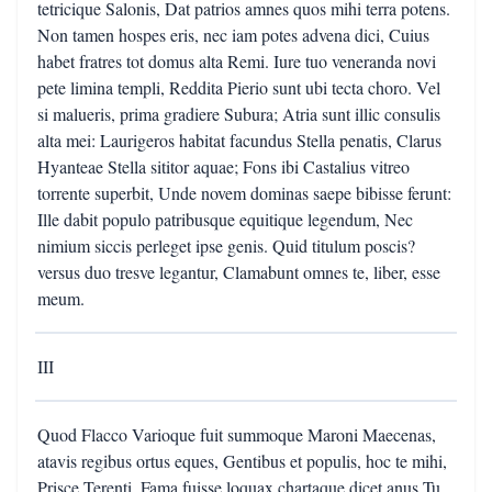
tetricique Salonis, Dat patrios amnes quos mihi terra potens.
Non tamen hospes eris, nec iam potes advena dici, Cuius
habet fratres tot domus alta Remi. Iure tuo veneranda novi
pete limina templi, Reddita Pierio sunt ubi tecta choro. Vel
si malueris, prima gradiere Subura; Atria sunt illic consulis
alta mei: Laurigeros habitat facundus Stella penatis, Clarus
Hyanteae Stella sititor aquae; Fons ibi Castalius vitreo
torrente superbit, Unde novem dominas saepe bibisse ferunt:
Ille dabit populo patribusque equitique legendum, Nec
nimium siccis perleget ipse genis. Quid titulum poscis?
versus duo tresve legantur, Clamabunt omnes te, liber, esse
meum.
III
Quod Flacco Varioque fuit summoque Maroni Maecenas,
atavis regibus ortus eques, Gentibus et populis, hoc te mihi,
Prisce Terenti, Fama fuisse loquax chartaque dicet anus Tu