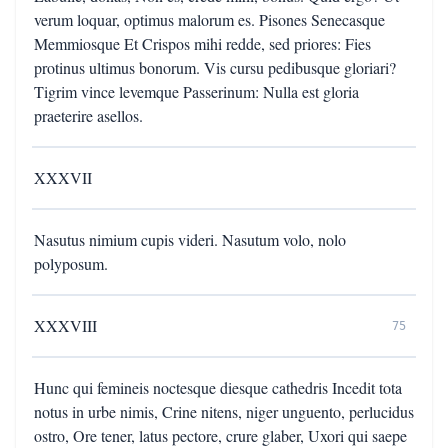
verum loquar, optimus malorum es. Pisones Senecasque
Memmiosque Et Crispos mihi redde, sed priores: Fies
protinus ultimus bonorum. Vis cursu pedibusque gloriari?
Tigrim vince levemque Passerinum: Nulla est gloria
praeterire asellos.
XXXVII
Nasutus nimium cupis videri. Nasutum volo, nolo
polyposum.
XXXVIII
75
Hunc qui femineis noctesque diesque cathedris Incedit tota
notus in urbe nimis, Crine nitens, niger unguento, perlucidus
ostro, Ore tener, latus pectore, crure glaber, Uxori qui saepe