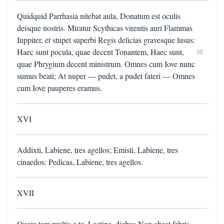
Quidquid Parrhasia nitebat aula, Donatum est oculis
deisque nostris. Miratur Scythicas virentis auri Flammas
Iuppiter, et stupet superbi Regis delicias gravesque lusus:
Haec sunt pocula, quae decent Tonantem, Haec sunt,
30
quae Phrygium decent ministrum. Omnes cum Iove nunc
sumus beati; At nuper — pudet, a pudet fateri — Omnes
cum Iove pauperes eramus.
XVI
Addixti, Labiene, tres agellos; Emisti, Labiene, tres
cinaedos: Pedicas, Labiene, tres agellos.
XVII
Quare tam multis a te, Laetine, diebus Non abeat febris,