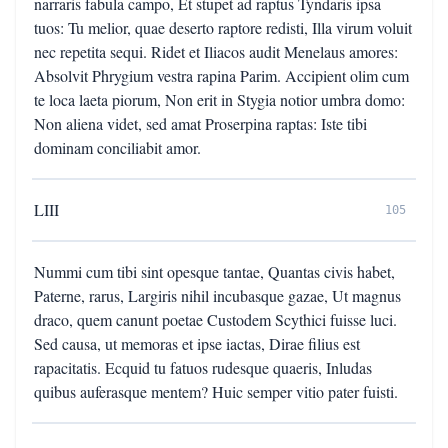
narraris fabula campo, Et stupet ad raptus Tyndaris ipsa
tuos: Tu melior, quae deserto raptore redisti, Illa virum voluit
nec repetita sequi. Ridet et Iliacos audit Menelaus amores:
Absolvit Phrygium vestra rapina Parim. Accipient olim cum
te loca laeta piorum, Non erit in Stygia notior umbra domo:
Non aliena videt, sed amat Proserpina raptas: Iste tibi
dominam conciliabit amor.
LIII
105
Nummi cum tibi sint opesque tantae, Quantas civis habet,
Paterne, rarus, Largiris nihil incubasque gazae, Ut magnus
draco, quem canunt poetae Custodem Scythici fuisse luci.
Sed causa, ut memoras et ipse iactas, Dirae filius est
rapacitatis. Ecquid tu fatuos rudesque quaeris, Inludas
quibus auferasque mentem? Huic semper vitio pater fuisti.