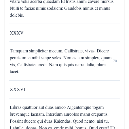
vitare velis acerba quaedam Et tristis animi cavere morsus,
Nulli te facias nimis sodalem: Gaudebis minus et minus
dolebis.
XXXV
Tamquam simpliciter mecum, Callistrate, vivas, Dicere
percisum te mihi saepe soles. Non es tam simplex, quam
70
vis, Callistrate, credi. Nam quisquis narrat talia, plura
tacet.
XXXVI
Libras quattuor aut duas amico Algentemque togam
brevemque laenam, Interdum aureolos manu crepantis,
Possint ducere qui duas Kalendas, Quod nemo, nisi tu,
Labulle, donas, Non es, crede mihi, bonus. Quid ergo? Ut