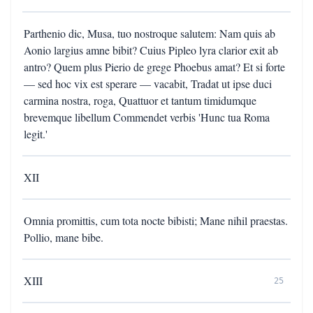
Parthenio dic, Musa, tuo nostroque salutem: Nam quis ab
Aonio largius amne bibit? Cuius Pipleo lyra clarior exit ab
antro? Quem plus Pierio de grege Phoebus amat? Et si forte
— sed hoc vix est sperare — vacabit, Tradat ut ipse duci
carmina nostra, roga, Quattuor et tantum timidumque
brevemque libellum Commendet verbis 'Hunc tua Roma
legit.'
XII
Omnia promittis, cum tota nocte bibisti; Mane nihil praestas.
Pollio, mane bibe.
XIII
25