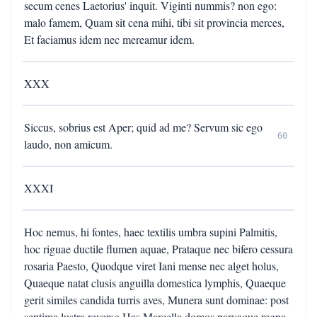
secum cenes Laetorius' inquit. Viginti nummis? non ego:
malo famem, Quam sit cena mihi, tibi sit provincia merces,
Et faciamus idem nec mereamur idem.
XXX
Siccus, sobrius est Aper; quid ad me? Servum sic ego
60
laudo, non amicum.
XXXI
Hoc nemus, hi fontes, haec textilis umbra supini Palmitis,
hoc riguae ductile flumen aquae, Prataque nec bifero cessura
rosaria Paesto, Quodque viret Iani mense nec alget holus,
Quaeque natat clusis anguilla domestica lymphis, Quaeque
gerit similes candida turris aves, Munera sunt dominae: post
septima lustra reverso Has Marcella domos parvaque regna