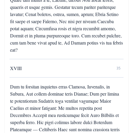
quaeris et usque gemis. Gestatur tecum pariter pariterque
lavatur; Cenat boletos, ostrea, sumen, aprum; Ebria Setino
fit saepe et saepe Falerno, Nec nisi per niveam Caecuba
potat aquam; Circumfusa rosis et nigra recumbit amomo,
Dormit et in pluma purpureoque toro. Cum recubet pulchre,
cum tam bene vivat apud te, Ad Damam potius vis tua febris
eat?
XVIII
35
Dum tu forsitan inquietus erras Clamosa, Iuvenalis, in
Subura, Aut collem dominae teris Dianae; Dum per limina
te potentiorum Sudatrix toga ventilat vagumque Maior
Caelius et minor fatigant: Me multos repetita post
Decembres Accepit mea rusticumque fecit Auro Bilbilis et
superba ferro. Hic pigri colimus labore dulci Boterdum
Plateamque — Celtiberis Haec sunt nomina crassiora terris