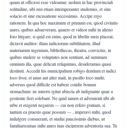
quam ut officiosi esse videamur; nedum in hac provinciali
solitudine, ubi nisi etiam intemperanter studemus, et sine
solacio et sine excusatione secessimus. Accipe ergo
rationem. In qua hoc maximum et primum est, quod civitatis
aures, quibus adsueveram, quaero et videor mihi in alieno
foro litigare; si quid est enim, quod in libellis meis placeat,
dictavit auditor: illam iudiciorum subtilitatem, illud
materiarum ingenium, bibliothecas, theatra, convictus, in
quibus studere se voluptates non sentiunt, ad summam
omnium illa, quae delicati reliquimus, desideramus quasi
destituti. Accedit his municipalium robigo dentium et iudici
loco livor, et unus aut alter mali, in pusillo loco multi;
adversus quod difficile est habere cotidie bonum
stomachum: ne mireris igitur abiecta ab indignante quae a
gestiente fieri solebant. Ne quid tamen et advenienti tibi ab
urbe et exigenti negarem — cui non refero gratiam, si
tantum ea praesto quae possum — , imperavi mihi, quod
indulgere consueram, et studui paucissimis diebus, ut
familiarissimas mihi aures tuas exciperem adventoria sua. Tu