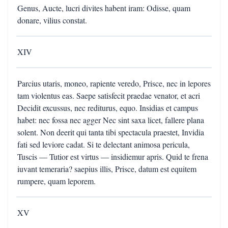
Genus, Aucte, lucri divites habent iram: Odisse, quam
donare, vilius constat.
XIV
Parcius utaris, moneo, rapiente veredo, Prisce, nec in lepores
tam violentus eas. Saepe satisfecit praedae venator, et acri
Decidit excussus, nec rediturus, equo. Insidias et campus
habet: nec fossa nec agger Nec sint saxa licet, fallere plana
solent. Non deerit qui tanta tibi spectacula praestet, Invidia
fati sed leviore cadat. Si te delectant animosa pericula,
Tuscis — Tutior est virtus — insidiemur apris. Quid te frena
iuvant temeraria? saepius illis, Prisce, datum est equitem
rumpere, quam leporem.
XV