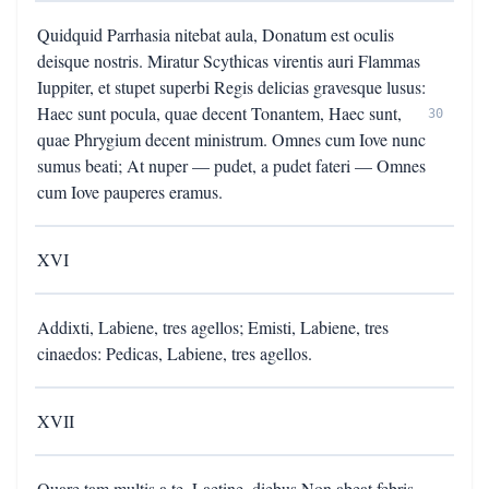
Quidquid Parrhasia nitebat aula, Donatum est oculis
deisque nostris. Miratur Scythicas virentis auri Flammas
Iuppiter, et stupet superbi Regis delicias gravesque lusus:
Haec sunt pocula, quae decent Tonantem, Haec sunt,
30
quae Phrygium decent ministrum. Omnes cum Iove nunc
sumus beati; At nuper — pudet, a pudet fateri — Omnes
cum Iove pauperes eramus.
XVI
Addixti, Labiene, tres agellos; Emisti, Labiene, tres
cinaedos: Pedicas, Labiene, tres agellos.
XVII
Quare tam multis a te, Laetine, diebus Non abeat febris,