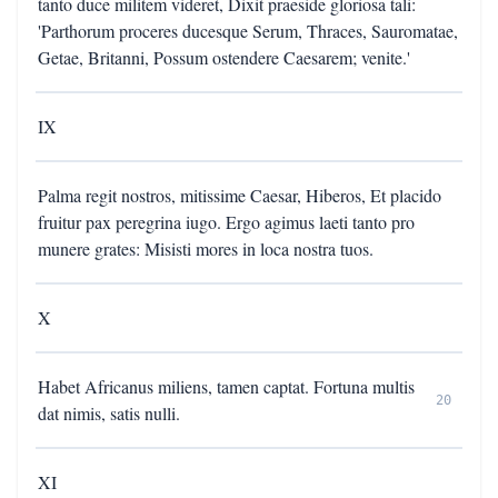
tanto duce militem videret, Dixit praeside gloriosa tali:
'Parthorum proceres ducesque Serum, Thraces, Sauromatae,
Getae, Britanni, Possum ostendere Caesarem; venite.'
IX
Palma regit nostros, mitissime Caesar, Hiberos, Et placido
fruitur pax peregrina iugo. Ergo agimus laeti tanto pro
munere grates: Misisti mores in loca nostra tuos.
X
Habet Africanus miliens, tamen captat. Fortuna multis
20
dat nimis, satis nulli.
XI