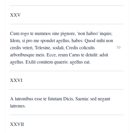
XXV
Cum rogo te nummos sine pignore, 'non habeo' inquis;
Idem, si pro me spondet agellus, habes: Quod mihi non
credis veteri, Telesine, sodali, Credis coliculis
50
arboribusque meis. Ecce, reum Carus te detulit: adsit
agellus. Exilii comitem quaeris: agellus eat.
XXVI
A latronibus esse te fututam Dicis, Saenia: sed negant
latrones.
XXVII