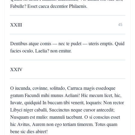
Fabulle? Esset caeca decentior Philaenis.
XXIII
45
Dentibus atque comis — nec te pudet — uteris emptis. Quid
facies oculo, Laelia? non emitur.
XXIV
O iucunda, covinne, solitudo, Carruca magis essedoque
gratum Facundi mihi munus Aeliani! Hic mecum licet, hic,
Iuvate, quidquid In buccam tibi venerit, loquaris: Non rector
Libyci niger caballi, Succinctus neque cursor antecedit;
Nusquam est mulio: mannuli tacebunt. O si conscius esset
hic Avitus, Aurem non ego tertiam timerem. Totus quam
bene sic dies abiret!