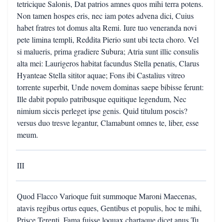
tetricique Salonis, Dat patrios amnes quos mihi terra potens.
Non tamen hospes eris, nec iam potes advena dici, Cuius
habet fratres tot domus alta Remi. Iure tuo veneranda novi
pete limina templi, Reddita Pierio sunt ubi tecta choro. Vel
si malueris, prima gradiere Subura; Atria sunt illic consulis
alta mei: Laurigeros habitat facundus Stella penatis, Clarus
Hyanteae Stella sititor aquae; Fons ibi Castalius vitreo
torrente superbit, Unde novem dominas saepe bibisse ferunt:
Ille dabit populo patribusque equitique legendum, Nec
nimium siccis perleget ipse genis. Quid titulum poscis?
versus duo tresve legantur, Clamabunt omnes te, liber, esse
meum.
III
Quod Flacco Varioque fuit summoque Maroni Maecenas,
atavis regibus ortus eques, Gentibus et populis, hoc te mihi,
Prisce Terenti, Fama fuisse loquax chartaque dicet anus Tu