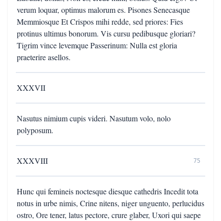
verum loquar, optimus malorum es. Pisones Senecasque
Memmiosque Et Crispos mihi redde, sed priores: Fies
protinus ultimus bonorum. Vis cursu pedibusque gloriari?
Tigrim vince levemque Passerinum: Nulla est gloria
praeterire asellos.
XXXVII
Nasutus nimium cupis videri. Nasutum volo, nolo
polyposum.
XXXVIII
75
Hunc qui femineis noctesque diesque cathedris Incedit tota
notus in urbe nimis, Crine nitens, niger unguento, perlucidus
ostro, Ore tener, latus pectore, crure glaber, Uxori qui saepe