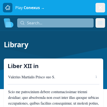
Dism
Play
Conexus →
Search...
Search...
Ope
Library
Liber XII
in
Valerius Martialis Prisco suo S.
1
Scio me patrocinium debere contumacissimae trienni
desidiae; quo absolvenda non esset inter illas quoque urbicas
occupationes, quibus facilius consequimur, ut molesti potius,