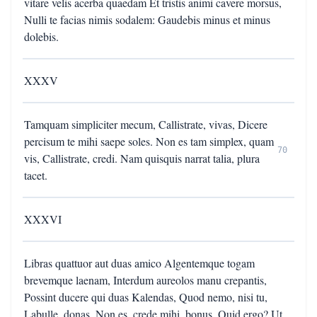
vitare velis acerba quaedam Et tristis animi cavere morsus,
Nulli te facias nimis sodalem: Gaudebis minus et minus
dolebis.
XXXV
Tamquam simpliciter mecum, Callistrate, vivas, Dicere
percisum te mihi saepe soles. Non es tam simplex, quam
70
vis, Callistrate, credi. Nam quisquis narrat talia, plura
tacet.
XXXVI
Libras quattuor aut duas amico Algentemque togam
brevemque laenam, Interdum aureolos manu crepantis,
Possint ducere qui duas Kalendas, Quod nemo, nisi tu,
Labulle, donas, Non es, crede mihi, bonus. Quid ergo? Ut