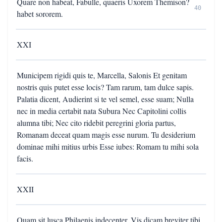
Quare non habeat, Fabulle, quaeris Uxorem Themison?
40
habet sororem.
XXI
Municipem rigidi quis te, Marcella, Salonis Et genitam
nostris quis putet esse locis? Tam rarum, tam dulce sapis.
Palatia dicent, Audierint si te vel semel, esse suam; Nulla
nec in media certabit nata Subura Nec Capitolini collis
alumna tibi; Nec cito ridebit peregrini gloria partus,
Romanam deceat quam magis esse nurum. Tu desiderium
dominae mihi mitius urbis Esse iubes: Romam tu mihi sola
facis.
XXII
Quam sit lusca Philaenis indecenter, Vis dicam breviter tibi,