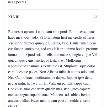
nega poetas.
XLVIII
95
Boletos et aprum si tamquam vilia ponis Et non esse putas
haec mea vota, volo: Si fortunatum fieri me credis et heres
Vis scribi propter quinque Lucrina, vale. Lauta tamen cena
est: fateor, lautissima, sed cras Nil erit, immo hodie, protinus
immo nihil, Quod sciat infelix damnatae spongia virgae Vel
quicumque canis iunctaque testa viae: Mullorum
leporumque et suminis exitus hic est, Sulphureusque color
carnificesque pedes. Non Albana mihi sit comissatio tanti
Nec Capitolinae pontificumque dapes; Inputet ipse deus
nectar mihi, fiet acetum Et Vaticani perfida vappa cadi.
Convivas alios cenarum quaere magister, Quos capiant
mensae regna superba tuae: Me meus ad subitas invitet
amicus ofellas: Haec mihi, quam possum reddere, cena
placet.