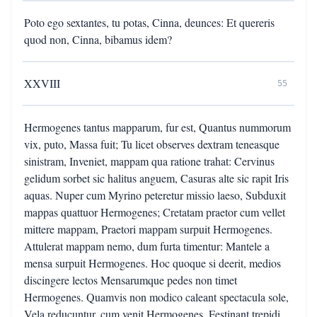
Poto ego sextantes, tu potas, Cinna, deunces: Et quereris
quod non, Cinna, bibamus idem?
XXVIII
55
Hermogenes tantus mapparum, fur est, Quantus nummorum
vix, puto, Massa fuit; Tu licet observes dextram teneasque
sinistram, Inveniet, mappam qua ratione trahat: Cervinus
gelidum sorbet sic halitus anguem, Casuras alte sic rapit Iris
aquas. Nuper cum Myrino peteretur missio laeso, Subduxit
mappas quattuor Hermogenes; Cretatam praetor cum vellet
mittere mappam, Praetori mappam surpuit Hermogenes.
Attulerat mappam nemo, dum furta timentur: Mantele a
mensa surpuit Hermogenes. Hoc quoque si deerit, medios
discingere lectos Mensarumque pedes non timet
Hermogenes. Quamvis non modico caleant spectacula sole,
Vela reducuntur, cum venit Hermogenes. Festinant trepidi