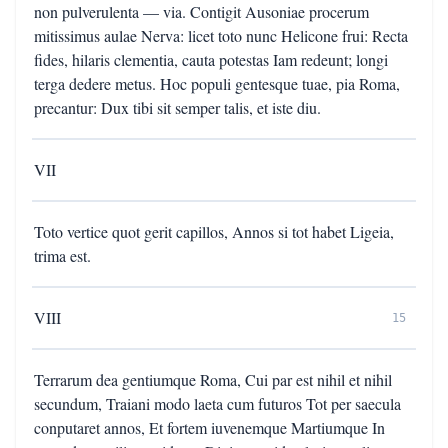
non pulverulenta — via. Contigit Ausoniae procerum
mitissimus aulae Nerva: licet toto nunc Helicone frui: Recta
fides, hilaris clementia, cauta potestas Iam redeunt; longi
terga dedere metus. Hoc populi gentesque tuae, pia Roma,
precantur: Dux tibi sit semper talis, et iste diu.
VII
Toto vertice quot gerit capillos, Annos si tot habet Ligeia,
trima est.
VIII
15
Terrarum dea gentiumque Roma, Cui par est nihil et nihil
secundum, Traiani modo laeta cum futuros Tot per saecula
conputaret annos, Et fortem iuvenemque Martiumque In