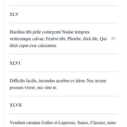
XLV
Haedina tibi pelle contegenti Nudae tempora
verticemque calvae, Festive tibi, Phoebe, dixit ille, Qui
90
dixit caput esse calceatum.
XLVI
Difficilis facilis, iucundus acerbus es idem: Nec tecum
possum vivere, nec sine te.
XLVII
Vendunt carmina Gallus et Lupercus. Sanos, Classice, nunc