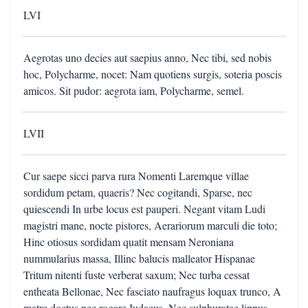
LVI
Aegrotas uno decies aut saepius anno, Nec tibi, sed nobis
hoc, Polycharme, nocet: Nam quotiens surgis, soteria poscis
amicos. Sit pudor: aegrota iam, Polycharme, semel.
LVII
Cur saepe sicci parva rura Nomenti Laremque villae
sordidum petam, quaeris? Nec cogitandi, Sparse, nec
quiescendi In urbe locus est pauperi. Negant vitam Ludi
magistri mane, nocte pistores, Aerariorum marculi die toto;
Hinc otiosus sordidam quatit mensam Neroniana
nummularius massa, Illinc balucis malleator Hispanae
Tritum nitenti fuste verberat saxum; Nec turba cessat
entheata Bellonae, Nec fasciato naufragus loquax trunco, A
matre doctus nec rogare Iudaeus, Nec sulphuratae lippus