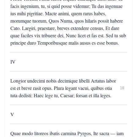
facis ingenium, tu, si quid posse videmur; Tu das ingenuae
ius mihi pigritiae. Macte animi, quem rarus habes,
morumque tuorum, Quos Numa, quos hilaris possit habere
Cato. Largiri, praestare, breves extendere census, Et dare
quae faciles vix tribuere dei, Nunc licet et fas est. Sed tu sub
principe duro Temporibusque malis ausus es esse bonus.
IV
Longior undecimi nobis decimique libelli Artatus labor
est et breve rasit opus. Plura legant vacui, quibus otia
10
tuta dedisti: Haec lege tu, Caesar; forsan et illa leges.
V
Quae modo litoreos ibatis carmina Pyrgos, Ite sacra — iam