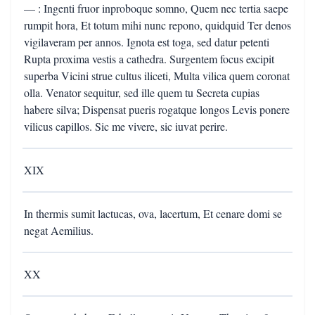
— : Ingenti fruor inproboque somno, Quem nec tertia saepe
rumpit hora, Et totum mihi nunc repono, quidquid Ter denos
vigilaveram per annos. Ignota est toga, sed datur petenti
Rupta proxima vestis a cathedra. Surgentem focus excipit
superba Vicini strue cultus iliceti, Multa vilica quem coronat
olla. Venator sequitur, sed ille quem tu Secreta cupias
habere silva; Dispensat pueris rogatque longos Levis ponere
vilicus capillos. Sic me vivere, sic iuvat perire.
XIX
In thermis sumit lactucas, ova, lacertum, Et cenare domi se
negat Aemilius.
XX