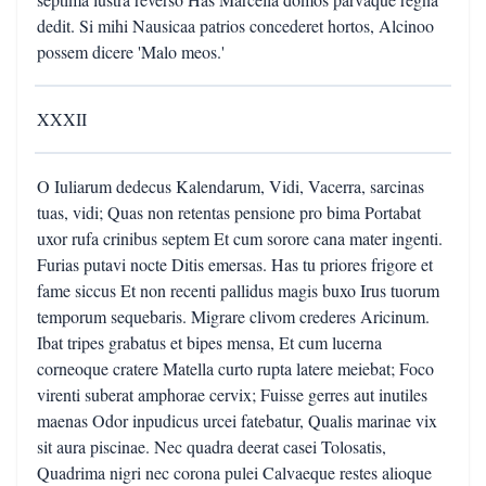
dedit. Si mihi Nausicaa patrios concederet hortos, Alcinoo
possem dicere 'Malo meos.'
XXXII
O Iuliarum dedecus Kalendarum, Vidi, Vacerra, sarcinas
tuas, vidi; Quas non retentas pensione pro bima Portabat
uxor rufa crinibus septem Et cum sorore cana mater ingenti.
Furias putavi nocte Ditis emersas. Has tu priores frigore et
fame siccus Et non recenti pallidus magis buxo Irus tuorum
temporum sequebaris. Migrare clivom crederes Aricinum.
Ibat tripes grabatus et bipes mensa, Et cum lucerna
corneoque cratere Matella curto rupta latere meiebat; Foco
virenti suberat amphorae cervix; Fuisse gerres aut inutiles
maenas Odor inpudicus urcei fatebatur, Qualis marinae vix
sit aura piscinae. Nec quadra deerat casei Tolosatis,
Quadrima nigri nec corona pulei Calvaeque restes alioque