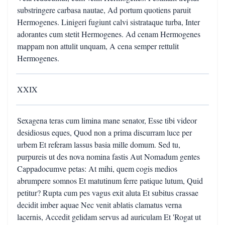
substringere carbasa nautae, Ad portum quotiens paruit
Hermogenes. Linigeri fugiunt calvi sistrataque turba, Inter
adorantes cum stetit Hermogenes. Ad cenam Hermogenes
mappam non attulit unquam, A cena semper rettulit
Hermogenes.
XXIX
Sexagena teras cum limina mane senator, Esse tibi videor
desidiosus eques, Quod non a prima discurram luce per
urbem Et referam lassus basia mille domum. Sed tu,
purpureis ut des nova nomina fastis Aut Nomadum gentes
Cappadocumve petas: At mihi, quem cogis medios
abrumpere somnos Et matutinum ferre patique lutum, Quid
petitur? Rupta cum pes vagus exit aluta Et subitus crassae
decidit imber aquae Nec venit ablatis clamatus verna
lacernis, Accedit gelidam servus ad auriculam Et 'Rogat ut