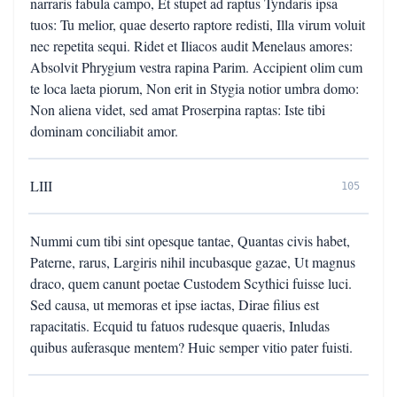
narraris fabula campo, Et stupet ad raptus Tyndaris ipsa
tuos: Tu melior, quae deserto raptore redisti, Illa virum voluit
nec repetita sequi. Ridet et Iliacos audit Menelaus amores:
Absolvit Phrygium vestra rapina Parim. Accipient olim cum
te loca laeta piorum, Non erit in Stygia notior umbra domo:
Non aliena videt, sed amat Proserpina raptas: Iste tibi
dominam conciliabit amor.
LIII
105
Nummi cum tibi sint opesque tantae, Quantas civis habet,
Paterne, rarus, Largiris nihil incubasque gazae, Ut magnus
draco, quem canunt poetae Custodem Scythici fuisse luci.
Sed causa, ut memoras et ipse iactas, Dirae filius est
rapacitatis. Ecquid tu fatuos rudesque quaeris, Inludas
quibus auferasque mentem? Huic semper vitio pater fuisti.