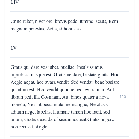
LIV
Crine ruber, niger ore, brevis pede, lumine laesus, Rem
magnam praestas, Zoile, si bonus es.
LV
Gratis qui dare vos iubet, puellae, Insulsissimus
inprobissimusque est. Gratis ne date, basiate gratis. Hoc
Aegle negat, hoc avara vendit. Sed vendat: bene basiare
quantum est! Hoc vendit quoque nec levi rapina: Aut
libram petit illa Cosmiani, Aut binos quater a nova
110
moneta, Ne sint basia muta, ne maligna, Ne clusis
aditum neget labellis. Humane tamen hoc facit, sed
unum, Gratis quae dare basium recusat Gratis lingere
non recusat, Aegle.