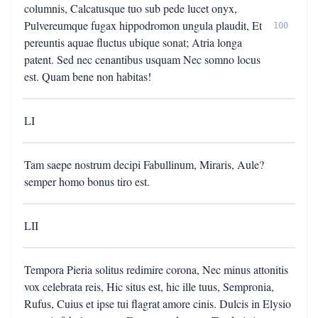
columnis, Calcatusque tuo sub pede lucet onyx,
Pulvereumque fugax hippodromon ungula plaudit, Et
100
pereuntis aquae fluctus ubique sonat; Atria longa
patent. Sed nec cenantibus usquam Nec somno locus
est. Quam bene non habitas!
LI
Tam saepe nostrum decipi Fabullinum, Miraris, Aule?
semper homo bonus tiro est.
LII
Tempora Pieria solitus redimire corona, Nec minus attonitis
vox celebrata reis, Hic situs est, hic ille tuus, Sempronia,
Rufus, Cuius et ipse tui flagrat amore cinis. Dulcis in Elysio