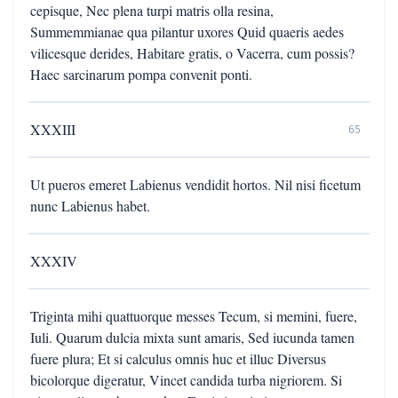
cepisque, Nec plena turpi matris olla resina,
Summemmianae qua pilantur uxores Quid quaeris aedes
vilicesque derides, Habitare gratis, o Vacerra, cum possis?
Haec sarcinarum pompa convenit ponti.
XXXIII
65
Ut pueros emeret Labienus vendidit hortos. Nil nisi ficetum
nunc Labienus habet.
XXXIV
Triginta mihi quattuorque messes Tecum, si memini, fuere,
Iuli. Quarum dulcia mixta sunt amaris, Sed iucunda tamen
fuere plura; Et si calculus omnis huc et illuc Diversus
bicolorque digeratur, Vincet candida turba nigriorem. Si