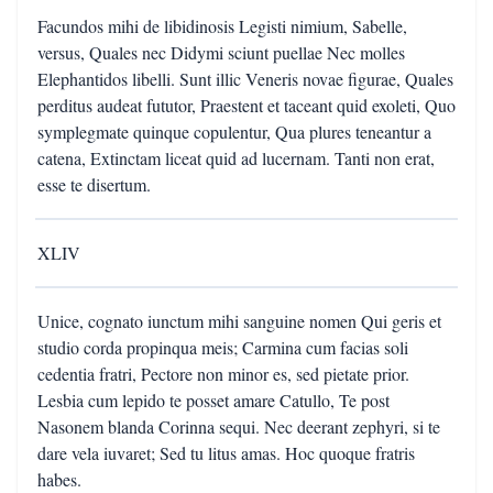
Facundos mihi de libidinosis Legisti nimium, Sabelle,
versus, Quales nec Didymi sciunt puellae Nec molles
Elephantidos libelli. Sunt illic Veneris novae figurae, Quales
perditus audeat fututor, Praestent et taceant quid exoleti, Quo
symplegmate quinque copulentur, Qua plures teneantur a
catena, Extinctam liceat quid ad lucernam. Tanti non erat,
esse te disertum.
XLIV
Unice, cognato iunctum mihi sanguine nomen Qui geris et
studio corda propinqua meis; Carmina cum facias soli
cedentia fratri, Pectore non minor es, sed pietate prior.
Lesbia cum lepido te posset amare Catullo, Te post
Nasonem blanda Corinna sequi. Nec deerant zephyri, si te
dare vela iuvaret; Sed tu litus amas. Hoc quoque fratris
habes.