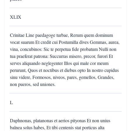
XLIX
Crinitae Line paedagoge turbae, Rerum quem dominum
vocat suarum Et credit cui Postumilla dives Gemmas, aurea,
vina, concubinos: Sic te perpetua fide probatum Nulli non
tua praeferat patrona: Succurras misero, precor, furori Et
serves aliquando neglegenter Illos qui male cor meum
perurunt, Quos et noctibus et diebus opto In nostro cupidus
sinu videre, Formosos, niveos, pares, gemellos, Grandes,
non pueros, sed uniones.
L
Daphnonas, platanonas et aerios pityonas Et non unius
balnea solus habes, Et tibi centenis stat porticus alta