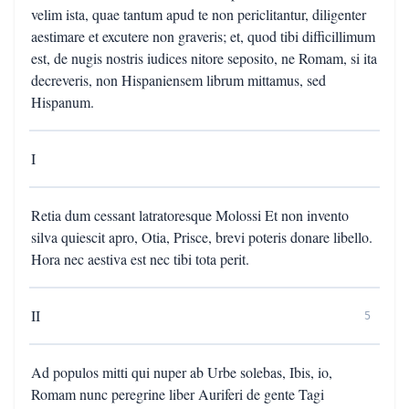
velim ista, quae tantum apud te non periclitantur, diligenter
aestimare et excutere non graveris; et, quod tibi difficillimum
est, de nugis nostris iudices nitore seposito, ne Romam, si ita
decreveris, non Hispaniensem librum mittamus, sed
Hispanum.
I
Retia dum cessant latratoresque Molossi Et non invento
silva quiescit apro, Otia, Prisce, brevi poteris donare libello.
Hora nec aestiva est nec tibi tota perit.
II
5
Ad populos mitti qui nuper ab Urbe solebas, Ibis, io,
Romam nunc peregrine liber Auriferi de gente Tagi