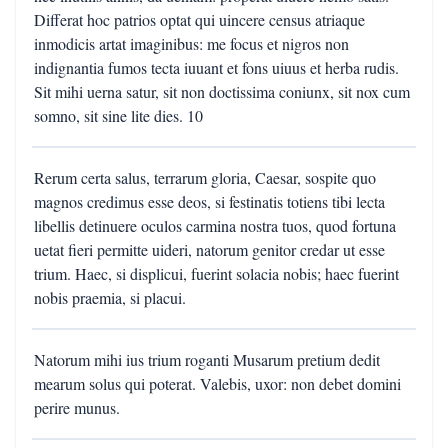
Differat hoc patrios optat qui uincere census atriaque
inmodicis artat imaginibus: me focus et nigros non
indignantia fumos tecta iuuant et fons uiuus et herba rudis.
Sit mihi uerna satur, sit non doctissima coniunx, sit nox cum
somno, sit sine lite dies. 10
Rerum certa salus, terrarum gloria, Caesar, sospite quo
magnos credimus esse deos, si festinatis totiens tibi lecta
libellis detinuere oculos carmina nostra tuos, quod fortuna
uetat fieri permitte uideri, natorum genitor credar ut esse
trium. Haec, si displicui, fuerint solacia nobis; haec fuerint
nobis praemia, si placui.
Natorum mihi ius trium roganti Musarum pretium dedit
mearum solus qui poterat. Valebis, uxor: non debet domini
perire munus.