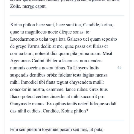
Zoile, merge caput.
Koina philon haec sunt, haec sunt tua, Candide, koina,
quae tu magnilocus nocte dieque sonas: te
Lacedaemonio uelat toga lota Galaeso uel quam seposito
de grege Parma dedit: at me, quae passa est furias et
cornua tauri, noluerit dici quam pila prima suam. Misit
Agenoreas Cadmi tibi terra lacernas: non uendes
nummis coccina nostra tribus. Tu Libycos Indis
45
suspendis dentibus orbis: fulcitur testa fagina mensa
mihi. Inmodici tibi flaua tegunt chrysendeta mulli:
concolor in nostra, cammare, lance rubes. Grex tuus
Iliaco poterat certare cinaedo: at mihi succurrit pro
Ganymede manus. Ex opibus tantis ueteri fidoque sodali
das nihil et dicis, Candide, Koina philon?
Emi seu puerum togamue pexam seu tres, ut puta,