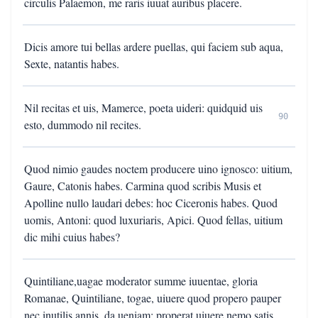
circulis Palaemon, me raris iuuat auribus placere.
Dicis amore tui bellas ardere puellas, qui faciem sub aqua,
Sexte, natantis habes.
Nil recitas et uis, Mamerce, poeta uideri: quidquid uis
90
esto, dummodo nil recites.
Quod nimio gaudes noctem producere uino ignosco: uitium,
Gaure, Catonis habes. Carmina quod scribis Musis et
Apolline nullo laudari debes: hoc Ciceronis habes. Quod
uomis, Antoni: quod luxuriaris, Apici. Quod fellas, uitium
dic mihi cuius habes?
Quintiliane,uagae moderator summe iuuentae, gloria
Romanae, Quintiliane, togae, uiuere quod propero pauper
nec inutilis annis, da ueniam: properat uiuere nemo satis.