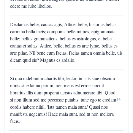
edere me iube libellos.
Declamas belle, causas agis, Attice, belle; historias bellas,
carmina bella facis; componis belle mimos, epigrammata
belle; bellus grammaticus, bellus es astrologus, et belle
cantas et saltas, Attice, belle; bellus es arte lyrae, bellus es
arte pilae. Nil bene cum facias, facias tamen omnia belle, uis
dicam quid sis? Magnus es ardalio.
Si qua uidebuntur chartis tibi, lector, in istis siue obscura
nimis siue latina parum, non meus est error: nocuit
librarius illis dum properat uersus adnumerare tibi. Quod
si non illum sed me peccasse putabis, tunc ego te credam
10
cordis habere nihil. 'Ista tamen mala sunt.' Quasi nos
manifesta negemus! Haec mala sunt, sed tu non meliora
facis.