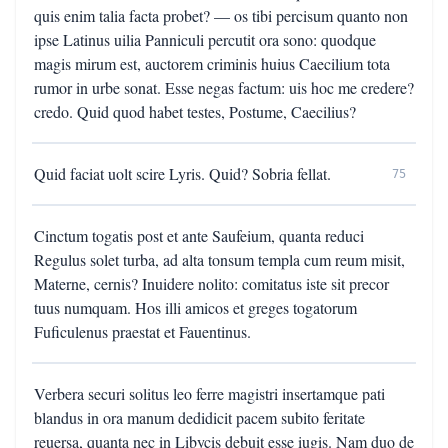
quis enim talia facta probet? — os tibi percisum quanto non
ipse Latinus uilia Panniculi percutit ora sono: quodque
magis mirum est, auctorem criminis huius Caecilium tota
rumor in urbe sonat. Esse negas factum: uis hoc me credere?
credo. Quid quod habet testes, Postume, Caecilius?
Quid faciat uolt scire Lyris. Quid? Sobria fellat.
75
Cinctum togatis post et ante Saufeium, quanta reduci
Regulus solet turba, ad alta tonsum templa cum reum misit,
Materne, cernis? Inuidere nolito: comitatus iste sit precor
tuus numquam. Hos illi amicos et greges togatorum
Fuficulenus praestat et Fauentinus.
Verbera securi solitus leo ferre magistri insertamque pati
blandus in ora manum dedidicit pacem subito feritate
reuersa, quanta nec in Libycis debuit esse iugis. Nam duo de