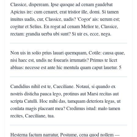
Classice, dispeream. Ipse quoque ad cenam gaudebat
Apicius ire: cum cenaret, erat tristior ille, domi. Si tamen
inuitus uadis, cur, Classice, uadis? 'Cogor' ais: uerum est;
cogitur et Selius. En rogat ad cenam Melior te, Classice,
rectam: grandia uerba ubi sunt? Si uir es, ecce, nega.
Non uis in solio prius lauari quemquam, Cotile: causa quae,
nisi haec est, undis ne fouearis irrumatis? Primus te licet
abluas: necesse est ante hic mentula quam caput lauetur. 5
Candidius nihil est te, Caeciliane. Notaui, si quando ex
nostris disticha pauca lego, protinus aut Marsi recitas aut
scripta Catulli. Hoc mihi das, tamquam deteriora legas, ut
conlata magis placeant mea? Credimus istud: malo tamen
recites, Caeciliane, tua.
Hesterna factum narratur, Postume, cena quod nollem —