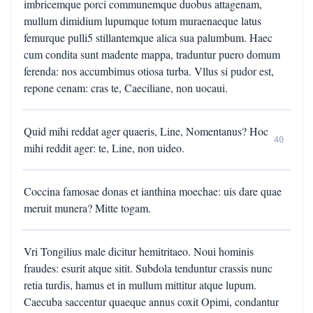
imbricemque porci communemque duobus attagenam,
mullum dimidium lupumque totum muraenaeque latus
femurque pulli5 stillantemque alica sua palumbum. Haec
cum condita sunt madente mappa, traduntur puero domum
ferenda: nos accumbimus otiosa turba. Vllus si pudor est,
repone cenam: cras te, Caeciliane, non uocaui.
Quid mihi reddat ager quaeris, Line, Nomentanus? Hoc
40
mihi reddit ager: te, Line, non uideo.
Coccina famosae donas et ianthina moechae: uis dare quae
meruit munera? Mitte togam.
Vri Tongilius male dicitur hemitritaeo. Noui hominis
fraudes: esurit atque sitit. Subdola tenduntur crassis nunc
retia turdis, hamus et in mullum mittitur atque lupum.
Caecuba saccentur quaeque annus coxit Opimi, condantur