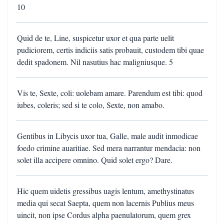
10
Quid de te, Line, suspicetur uxor et qua parte uelit
pudiciorem, certis indiciis satis probauit, custodem tibi quae
dedit spadonem. Nil nasutius hac maligniusque. 5
Vis te, Sexte, coli: uolebam amare. Parendum est tibi: quod
iubes, coleris; sed si te colo, Sexte, non amabo.
Gentibus in Libycis uxor tua, Galle, male audit inmodicae
foedo crimine auaritiae. Sed mera narrantur mendacia: non
solet illa accipere omnino. Quid solet ergo? Dare.
Hic quem uidetis gressibus uagis lentum, amethystinatus
media qui secat Saepta, quem non lacernis Publius meus
uincit, non ipse Cordus alpha paenulatorum, quem grex