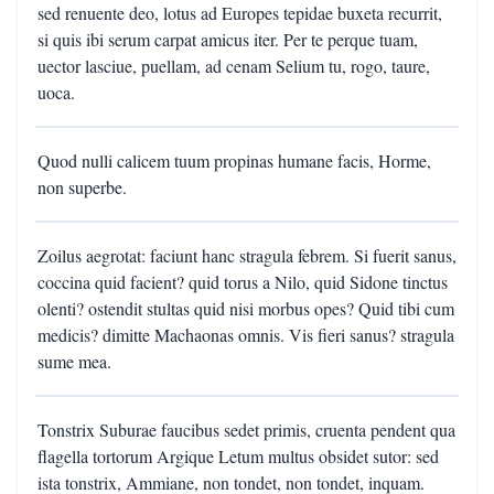
sed renuente deo, lotus ad Europes tepidae buxeta recurrit,
si quis ibi serum carpat amicus iter. Per te perque tuam,
uector lasciue, puellam, ad cenam Selium tu, rogo, taure,
uoca.
Quod nulli calicem tuum propinas humane facis, Horme,
non superbe.
Zoilus aegrotat: faciunt hanc stragula febrem. Si fuerit sanus,
coccina quid facient? quid torus a Nilo, quid Sidone tinctus
olenti? ostendit stultas quid nisi morbus opes? Quid tibi cum
medicis? dimitte Machaonas omnis. Vis fieri sanus? stragula
sume mea.
Tonstrix Suburae faucibus sedet primis, cruenta pendent qua
flagella tortorum Argique Letum multus obsidet sutor: sed
ista tonstrix, Ammiane, non tondet, non tondet, inquam.