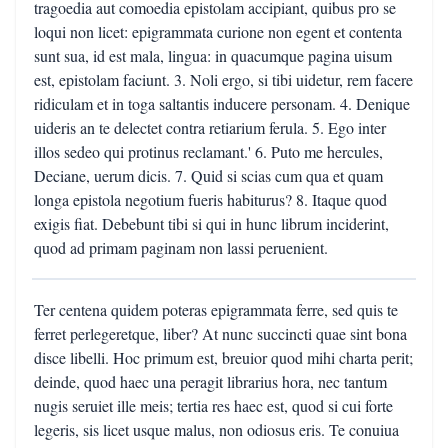
tragoedia aut comoedia epistolam accipiant, quibus pro se
loqui non licet: epigrammata curione non egent et contenta
sunt sua, id est mala, lingua: in quacumque pagina uisum
est, epistolam faciunt. 3. Noli ergo, si tibi uidetur, rem facere
ridiculam et in toga saltantis inducere personam. 4. Denique
uideris an te delectet contra retiarium ferula. 5. Ego inter
illos sedeo qui protinus reclamant.' 6. Puto me hercules,
Deciane, uerum dicis. 7. Quid si scias cum qua et quam
longa epistola negotium fueris habiturus? 8. Itaque quod
exigis fiat. Debebunt tibi si qui in hunc librum inciderint,
quod ad primam paginam non lassi peruenient.
Ter centena quidem poteras epigrammata ferre, sed quis te
ferret perlegeretque, liber? At nunc succincti quae sint bona
disce libelli. Hoc primum est, breuior quod mihi charta perit;
deinde, quod haec una peragit librarius hora, nec tantum
nugis seruiet ille meis; tertia res haec est, quod si cui forte
legeris, sis licet usque malus, non odiosus eris. Te conuiua