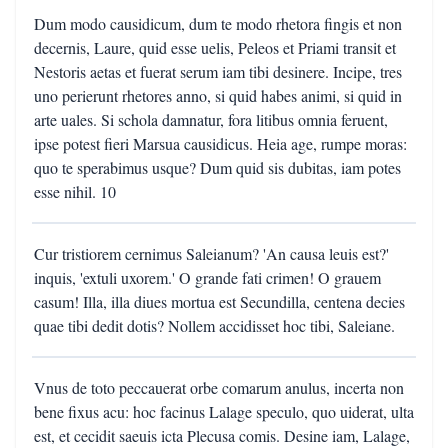
Dum modo causidicum, dum te modo rhetora fingis et non
decernis, Laure, quid esse uelis, Peleos et Priami transit et
Nestoris aetas et fuerat serum iam tibi desinere. Incipe, tres
uno perierunt rhetores anno, si quid habes animi, si quid in
arte uales. Si schola damnatur, fora litibus omnia feruent,
ipse potest fieri Marsua causidicus. Heia age, rumpe moras:
quo te sperabimus usque? Dum quid sis dubitas, iam potes
esse nihil. 10
Cur tristiorem cernimus Saleianum? 'An causa leuis est?'
inquis, 'extuli uxorem.' O grande fati crimen! O grauem
casum! Illa, illa diues mortua est Secundilla, centena decies
quae tibi dedit dotis? Nollem accidisset hoc tibi, Saleiane.
Vnus de toto peccauerat orbe comarum anulus, incerta non
bene fixus acu: hoc facinus Lalage speculo, quo uiderat, ulta
est, et cecidit saeuis icta Plecusa comis. Desine iam, Lalage,