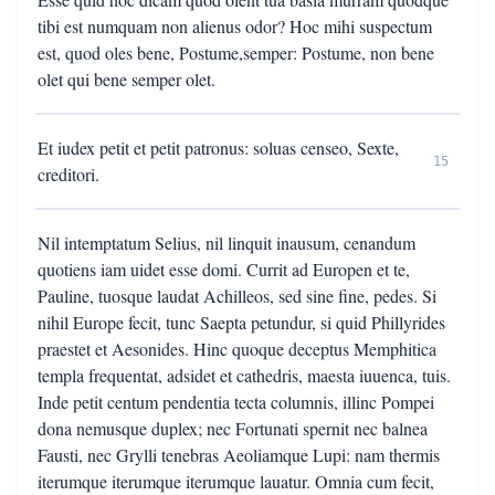
tibi est numquam non alienus odor? Hoc mihi suspectum
est, quod oles bene, Postume,semper: Postume, non bene
olet qui bene semper olet.
Et iudex petit et petit patronus: soluas censeo, Sexte,
15
creditori.
Nil intemptatum Selius, nil linquit inausum, cenandum
quotiens iam uidet esse domi. Currit ad Europen et te,
Pauline, tuosque laudat Achilleos, sed sine fine, pedes. Si
nihil Europe fecit, tunc Saepta petundur, si quid Phillyrides
praestet et Aesonides. Hinc quoque deceptus Memphitica
templa frequentat, adsidet et cathedris, maesta iuuenca, tuis.
Inde petit centum pendentia tecta columnis, illinc Pompei
dona nemusque duplex; nec Fortunati spernit nec balnea
Fausti, nec Grylli tenebras Aeoliamque Lupi: nam thermis
iterumque iterumque iterumque lauatur. Omnia cum fecit,