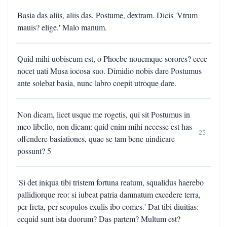
Basia das aliis, aliis das, Postume, dextram. Dicis 'Vtrum
mauis? elige.' Malo manum.
Quid mihi uobiscum est, o Phoebe nouemque sorores? ecce
nocet uati Musa iocosa suo. Dimidio nobis dare Postumus
ante solebat basia, nunc labro coepit utroque dare.
Non dicam, licet usque me rogetis, qui sit Postumus in
meo libello, non dicam: quid enim mihi necesse est has
25
offendere basiationes, quae se tam bene uindicare
possunt? 5
'Si det iniqua tibi tristem fortuna reatum, squalidus haerebo
pallidiorque reo: si iubeat patria damnatum excedere terra,
per freta, per scopulos exulis ibo comes.' Dat tibi diuitias:
ecquid sunt ista duorum? Das partem? Multum est?