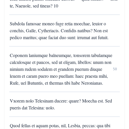
te, Naeuole, sed tineas? 10
Subdola famosae moneo fuge retia moechae, leuior o
conchis, Galle, Cytheriacis. Confidis natibus? Non est
pedico maritus; quae faciat duo sunt: irrumat aut futuit.
Coponem laniumque balneumque, tonsorem tabulamque
calculosque et paucos, sed ut eligam, libellos: unum non
nimium rudem sodalem et grandem puerum diuque
50
leuem et caram puero meo puellam: haec praesta mihi,
Rufe, uel Butuntis, et thermas tibi habe Neronianas.
Vxorem nolo Telesinam ducere: quare? Moecha est. Sed
pueris dat Telesina: uolo.
Quod fellas et aquam potas, nil, Lesbia, peccas: qua tibi