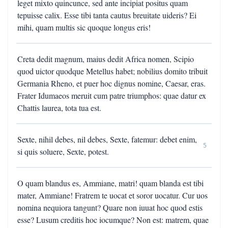
leget mixto quincunce, sed ante incipiat positus quam
tepuisse calix. Esse tibi tanta cautus breuitate uideris? Ei
mihi, quam multis sic quoque longus eris!
Creta dedit magnum, maius dedit Africa nomen, Scipio
quod uictor quodque Metellus habet; nobilius domito tribuit
Germania Rheno, et puer hoc dignus nomine, Caesar, eras.
Frater Idumaeos meruit cum patre triumphos: quae datur ex
Chattis laurea, tota tua est.
Sexte, nihil debes, nil debes, Sexte, fatemur: debet enim,
5
si quis soluere, Sexte, potest.
O quam blandus es, Ammiane, matri! quam blanda est tibi
mater, Ammiane! Fratrem te uocat et soror uocatur. Cur uos
nomina nequiora tangunt? Quare non iuuat hoc quod estis
esse? Lusum creditis hoc iocumque? Non est: matrem, quae