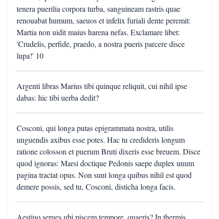
tenera puerilia corpora turba, sanguineam rastris quae
renouabat humum, saeuos et infelix furiali dente peremit:
Martia non uidit maius harena nefas. Exclamare libet:
'Crudelis, perfide, praedo, a nostra pueris parcere disce
lupa!' 10
Argenti libras Marius tibi quinque reliquit, cui nihil ipse
dabas: hic tibi uerba dedit?
Cosconi, qui longa putas epigrammata nostra, utilis
unguendis axibus esse potes. Hac tu credideris longum
ratione colosson et puerum Bruti dixeris esse breuem. Disce
quod ignoras: Marsi doctique Pedonis saepe duplex unum
pagina tractat opus. Non sunt longa quibus nihil est quod
demere possis, sed tu, Cosconi, disticha longa facis.
Aestiuo serues ubi piscem tempore, quaeris? In thermis