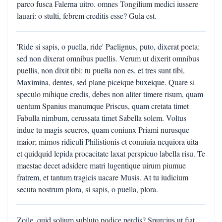
parco fusca Falerna uitro. omnes Tongilium medici iussere
lauari: o stulti, febrem creditis esse? Gula est.
'Ride si sapis, o puella, ride' Paelignus, puto, dixerat poeta:
sed non dixerat omnibus puellis. Verum ut dixerit omnibus
puellis, non dixit tibi: tu puella non es, et tres sunt tibi,
Maximina, dentes, sed plane piceique buxeique. Quare si
speculo mihique credis, debes non aliter timere risum, quam
uentum Spanius manumque Priscus, quam cretata timet
Fabulla nimbum, cerussata timet Sabella solem. Voltus
indue tu magis seueros, quam coniunx Priami nurusque
maior; mimos ridiculi Philistionis et conuiuia nequiora uita
et quidquid lepida procacitate laxat perspicuo labella risu. Te
maestae decet adsidere matri lugentique uirum piumue
fratrem, et tantum tragicis uacare Musis. At tu iudicium
secuta nostrum plora, si sapis, o puella, plora.
Zoile, quid solium subluto podice perdis? Spurcius ut fiat,