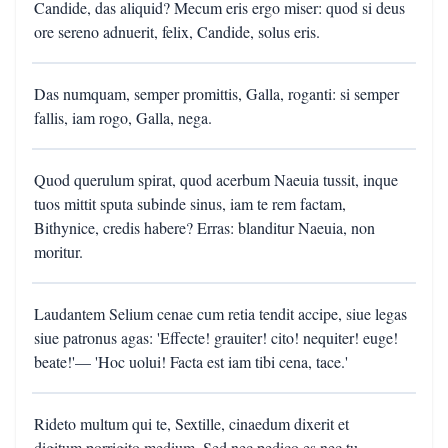
Candide, das aliquid? Mecum eris ergo miser: quod si deus
ore sereno adnuerit, felix, Candide, solus eris.
Das numquam, semper promittis, Galla, roganti: si semper
fallis, iam rogo, Galla, nega.
Quod querulum spirat, quod acerbum Naeuia tussit, inque
tuos mittit sputa subinde sinus, iam te rem factam,
Bithynice, credis habere? Erras: blanditur Naeuia, non
moritur.
Laudantem Selium cenae cum retia tendit accipe, siue legas
siue patronus agas: 'Effecte! grauiter! cito! nequiter! euge!
beate!'— 'Hoc uolui! Facta est iam tibi cena, tace.'
Rideto multum qui te, Sextille, cinaedum dixerit et
digitum porrigito medium. Sed nec pedico es nec tu,