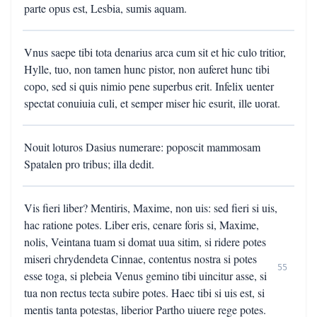
parte opus est, Lesbia, sumis aquam.
Vnus saepe tibi tota denarius arca cum sit et hic culo tritior,
Hylle, tuo, non tamen hunc pistor, non auferet hunc tibi
copo, sed si quis nimio pene superbus erit. Infelix uenter
spectat conuiuia culi, et semper miser hic esurit, ille uorat.
Nouit loturos Dasius numerare: poposcit mammosam
Spatalen pro tribus; illa dedit.
Vis fieri liber? Mentiris, Maxime, non uis: sed fieri si uis,
hac ratione potes. Liber eris, cenare foris si, Maxime,
nolis, Veintana tuam si domat uua sitim, si ridere potes
miseri chrydendeta Cinnae, contentus nostra si potes
55
esse toga, si plebeia Venus gemino tibi uincitur asse, si
tua non rectus tecta subire potes. Haec tibi si uis est, si
mentis tanta potestas, liberior Partho uiuere rege potes.