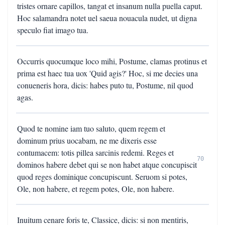
tristes ornare capillos, tangat et insanum nulla puella caput.
Hoc salamandra notet uel saeua nouacula nudet, ut digna
speculo fiat imago tua.
Occurris quocumque loco mihi, Postume, clamas protinus et
prima est haec tua uox 'Quid agis?' Hoc, si me decies una
conueneris hora, dicis: habes puto tu, Postume, nil quod
agas.
Quod te nomine iam tuo saluto, quem regem et
dominum prius uocabam, ne me dixeris esse
contumacem: totis pillea sarcinis redemi. Reges et
70
dominos habere debet qui se non habet atque concupiscit
quod reges dominique concupiscunt. Seruom si potes,
Ole, non habere, et regem potes, Ole, non habere.
Inuitum cenare foris te, Classice, dicis: si non mentiris,