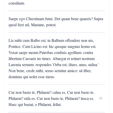
consilium.
Saepe ego Chrestinam futui. Det quam bene quaeris? Supra
quod fieri nil, Mariane, potest.
Lis mihi cum Balbo est, tu Balbum offendere non uis,
Pontice. Cum Licino est: hic quoque magnus homo est.
Vexat saepe meum Patrobas confinis agelllum: contra
libertum Caesaris ire times. Abnegat et retinet nostrum
Laronia seruum: respondes 'Orba est, diues, anus, uidua.'
Non bene, crede mihi, seruo seruitur amico: sit liber,
dominus qui uolet esse meus.
Cur non basio te, Philaeni? calua es. Cur non basio te,
Philaeni? rufa es. Cur non basio te, Philaeni? lusca es.
35
Haec qui basiat, o Philaeni, fellat.