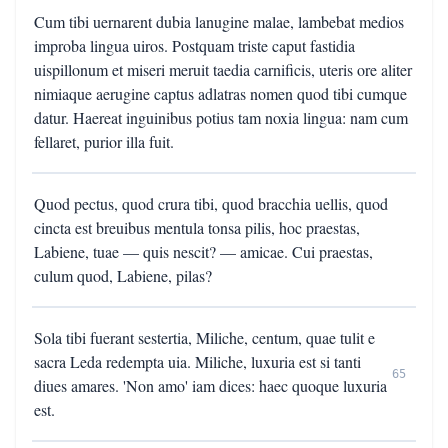
Cum tibi uernarent dubia lanugine malae, lambebat medios
improba lingua uiros. Postquam triste caput fastidia
uispillonum et miseri meruit taedia carnificis, uteris ore aliter
nimiaque aerugine captus adlatras nomen quod tibi cumque
datur. Haereat inguinibus potius tam noxia lingua: nam cum
fellaret, purior illa fuit.
Quod pectus, quod crura tibi, quod bracchia uellis, quod
cincta est breuibus mentula tonsa pilis, hoc praestas,
Labiene, tuae — quis nescit? — amicae. Cui praestas,
culum quod, Labiene, pilas?
Sola tibi fuerant sestertia, Miliche, centum, quae tulit e
sacra Leda redempta uia. Miliche, luxuria est si tanti
65
diues amares. 'Non amo' iam dices: haec quoque luxuria
est.