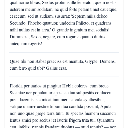
quattuorue libras, Sextus protinus ille fenerator, quem nostis
ueterem meum sodalem, ne quid forte petam timet cauetque,
et secum, sed ut audiam, susurrat: 'Septem milia debeo
Secundo, Phoebo quattuor, undecim Phileto, et quadrans
mihi nullus est in arca.' O grande ingenium mei sodalis!
Durum est, Sexte, negare, cum rogaris: quanto durius,
antequam rogeris!
Quae tibi non stabat praecisa est mentula, Glypte. Demens,
cum ferro quid tibi? Gallus eras.
Florida per uarios ut pingitur Hybla colores, cum breue
Sicaniae uer populantur apes, sic tua subpositis conlucent
prela lacernis, sic micat innumeris arcula synthesibus,
+atque unam+ uestire tribum tua candida possunt, Apula
non uno quae grege terra tulit. Tu spectas hiemem succincti
lentus amici pro scelus! et lateris frigora trita tui. Quantum
erat, infelix, pannis fraudare duobus — quid renuis? — non