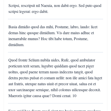
Scripsi, rescripsit nil Naeuia, non dabit ergo. Sed puto quod
scripsi legerat: ergo dabit.
Basia dimidio quod das mihi, Postume, labro, laudo: licet
demas hinc quoque dimidium. Vis dare maius adhuc et
inenarrabile munus? Hoc tibi habe totum, Postume,
dimidium.
Quod fronte Selium nubila uides, Rufe, quod ambulator
porticum terit seram, lugubre quiddam quod tacet piger
uoltus, quod paene terram nasus indecens tangit, quod
dextra pectus pulsat et comam uellit: non ille amici fata luget
aut fratris, uterque natus uiuit et precor uiuat, salua est et
uxor sarcinaeque seruique, nihil colonus uilicusque decoxit.
Maeroris igitur causa quae? Domi cenat. 10
Esse quid hoc dicam quod olent tua basia murram quodque