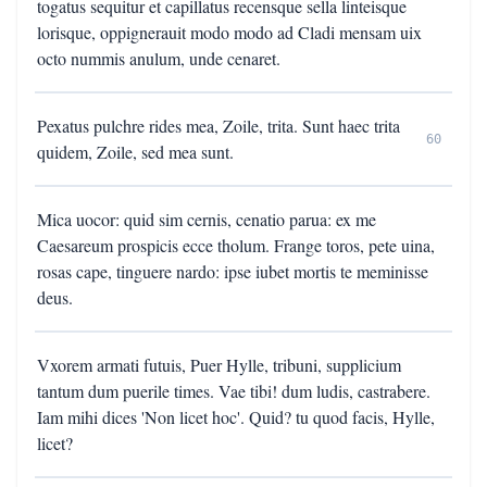
togatus sequitur et capillatus recensque sella linteisque
lorisque, oppignerauit modo modo ad Cladi mensam uix
octo nummis anulum, unde cenaret.
Pexatus pulchre rides mea, Zoile, trita. Sunt haec trita
60
quidem, Zoile, sed mea sunt.
Mica uocor: quid sim cernis, cenatio parua: ex me
Caesareum prospicis ecce tholum. Frange toros, pete uina,
rosas cape, tinguere nardo: ipse iubet mortis te meminisse
deus.
Vxorem armati futuis, Puer Hylle, tribuni, supplicium
tantum dum puerile times. Vae tibi! dum ludis, castrabere.
Iam mihi dices 'Non licet hoc'. Quid? tu quod facis, Hylle,
licet?