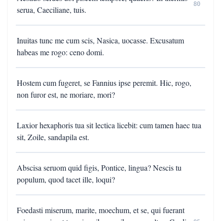
80
serua, Caeciliane, tuis.
Inuitas tunc me cum scis, Nasica, uocasse. Excusatum
habeas me rogo: ceno domi.
Hostem cum fugeret, se Fannius ipse peremit. Hic, rogo,
non furor est, ne moriare, mori?
Laxior hexaphoris tua sit lectica licebit: cum tamen haec tua
sit, Zoile, sandapila est.
Abscisa seruom quid figis, Pontice, lingua? Nescis tu
populum, quod tacet ille, loqui?
Foedasti miserum, marite, moechum, et se, qui fuerant