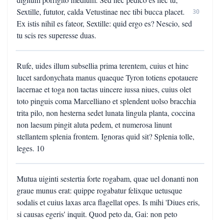
Sextille, fututor, calda Vetustinae nec tibi bucca placet.
30
Ex istis nihil es fateor, Sextille: quid ergo es? Nescio, sed
tu scis res superesse duas.
Rufe, uides illum subsellia prima terentem, cuius et hinc
lucet sardonychata manus quaeque Tyron totiens epotauere
lacernae et toga non tactas uincere iussa niues, cuius olet
toto pinguis coma Marcelliano et splendent uolso bracchia
trita pilo, non hesterna sedet lunata lingula planta, coccina
non laesum pingit aluta pedem, et numerosa linunt
stellantem splenia frontem. Ignoras quid sit? Splenia tolle,
leges. 10
Mutua uiginti sestertia forte rogabam, quae uel donanti non
graue munus erat: quippe rogabatur felixque uetusque
sodalis et cuius laxas arca flagellat opes. Is mihi 'Diues eris,
si causas egeris' inquit. Quod peto da, Gai: non peto