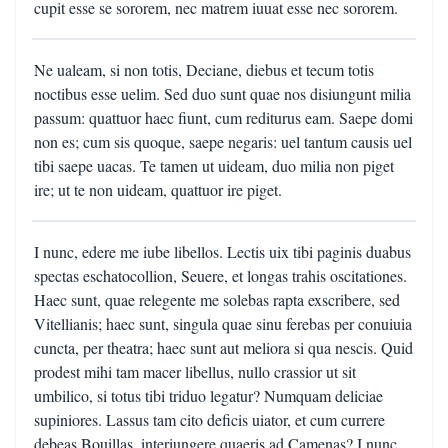
cupit esse se sororem, nec matrem iuuat esse nec sororem.
Ne ualeam, si non totis, Deciane, diebus et tecum totis
noctibus esse uelim. Sed duo sunt quae nos disiungunt milia
passum: quattuor haec fiunt, cum rediturus eam. Saepe domi
non es; cum sis quoque, saepe negaris: uel tantum causis uel
tibi saepe uacas. Te tamen ut uideam, duo milia non piget
ire; ut te non uideam, quattuor ire piget.
I nunc, edere me iube libellos. Lectis uix tibi paginis duabus
spectas eschatocollion, Seuere, et longas trahis oscitationes.
Haec sunt, quae relegente me solebas rapta exscribere, sed
Vitellianis; haec sunt, singula quae sinu ferebas per conuiuia
cuncta, per theatra; haec sunt aut meliora si qua nescis. Quid
prodest mihi tam macer libellus, nullo crassior ut sit
umbilico, si totus tibi triduo legatur? Numquam deliciae
supiniores. Lassus tam cito deficis uiator, et cum currere
debeas Bouillas, interiungere quaeris ad Camenas? I nunc,