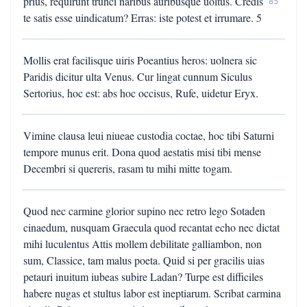
prius, requirunt trunci naribus auribusque uoltus. Credis
85
te satis esse uindicatum? Erras: iste potest et irrumare. 5
Mollis erat facilisque uiris Poeantius heros: uolnera sic
Paridis dicitur ulta Venus. Cur lingat cunnum Siculus
Sertorius, hoc est: abs hoc occisus, Rufe, uidetur Eryx.
Vimine clausa leui niueae custodia coctae, hoc tibi Saturni
tempore munus erit. Dona quod aestatis misi tibi mense
Decembri si quereris, rasam tu mihi mitte togam.
Quod nec carmine glorior supino nec retro lego Sotaden
cinaedum, nusquam Graecula quod recantat echo nec dictat
mihi luculentus Attis mollem debilitate galliambon, non
sum, Classice, tam malus poeta. Quid si per gracilis uias
petauri inuitum iubeas subire Ladan? Turpe est difficiles
habere nugas et stultus labor est ineptiarum. Scribat carmina