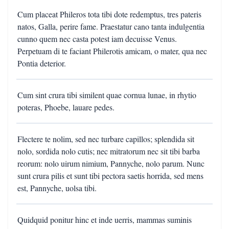
Cum placeat Phileros tota tibi dote redemptus, tres pateris
natos, Galla, perire fame. Praestatur cano tanta indulgentia
cunno quem nec casta potest iam decuisse Venus.
Perpetuam di te faciant Philerotis amicam, o mater, qua nec
Pontia deterior.
Cum sint crura tibi similent quae cornua lunae, in rhytio
poteras, Phoebe, lauare pedes.
Flectere te nolim, sed nec turbare capillos; splendida sit
nolo, sordida nolo cutis; nec mitratorum nec sit tibi barba
reorum: nolo uirum nimium, Pannyche, nolo parum. Nunc
sunt crura pilis et sunt tibi pectora saetis horrida, sed mens
est, Pannyche, uolsa tibi.
Quidquid ponitur hinc et inde uerris, mammas suminis