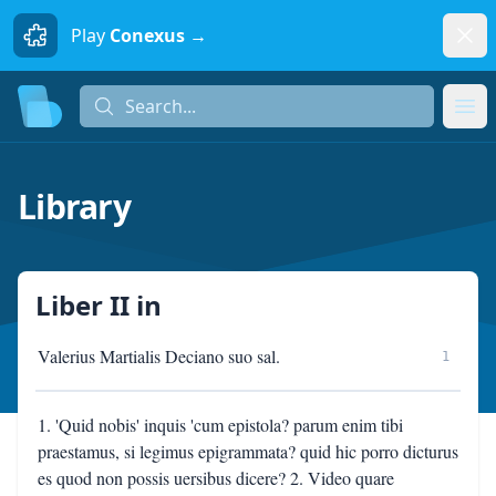
Dism
Play
Conexus →
Search...
Search...
Ope
Library
Liber II
in
Valerius Martialis Deciano suo sal.
1
1. 'Quid nobis' inquis 'cum epistola? parum enim tibi
praestamus, si legimus epigrammata? quid hic porro dicturus
es quod non possis uersibus dicere? 2. Video quare