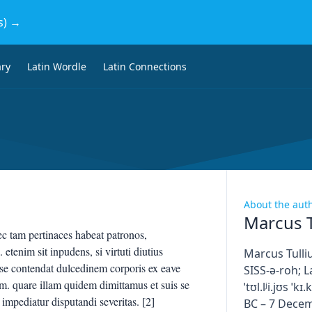
s) →
ary
Latin Wordle
Latin Connections
About the aut
Marcus T
ec tam pertinaces habeat patronos,
etenim sit inpudens, si virtuti diutius
Marcus Tulliu
esse contendat dulcedinem corporis ex eave
SISS-ə-roh; L
m. quare illam quidem dimittamus et suis se
ˈtʊl.lʲi.jʊs ˈk
 impediatur disputandi severitas. [2]
BC – 7 Decem