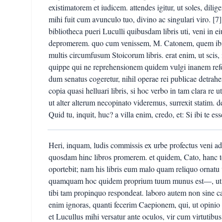
existimatorem et iudicem. attendes igitur, ut soles, dil
mihi fuit cum avunculo tuo, divino ac singulari viro. 
bibliotheca pueri Luculli quibusdam libris uti, veni in ei
depromerem. quo cum venissem, M. Catonem, quem ibi e
multis circumfusum Stoicorum libris. erat enim, ut scis, i
quippe qui ne reprehensionem quidem vulgi inanem refor
dum senatus cogeretur, nihil operae rei publicae detr
copia quasi helluari libris, si hoc verbo in tam clara re
ut alter alterum necopinato videremus, surrexit statim. 
Quid tu, inquit, huc? a villa enim, credo, et: Si ibi te es
Heri, inquam, ludis commissis ex urbe profectus veni a
quosdam hinc libros promerem. et quidem, Cato, hanc 
oportebit; nam his libris eum malo quam reliquo ornatu
quamquam hoc quidem proprium tuum munus est—, ut ita e
tibi tam propinquo respondeat. laboro autem non sine
enim ignoras, quanti fecerim Caepionem, qui, ut opinio m
et Lucullus mihi versatur ante oculos, vir cum virtutib