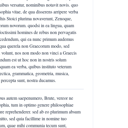
quibus versatur, nominibus notavit novis. quo
ophia vitae, de qua disserens arripere verba
his Stoici plurima novaverunt, Zenoque,
borum novorum. quodsi in ea lingua, quam
doctissimi homines de rebus non pervagatis
 concedendum, qui ea nunc primum audemus
liqua querela non Graecorum modo, sed
 volunt, nos non modo non vinci a Graecis
andum est ut hoc non in nostris solum
quam ea verba, quibus instituto veterum
alectica, grammatica, geometria, musica,
percepta sunt, nostra ducamus.
bus autem saepenumero, Brute, vereor ne
ophia, tum in optimo genere philosophiae
 iure reprehenderer. sed ab eo plurimum absum
itto, sed quia facillime in nomine tuo
rum, quae mihi communia tecum sunt,