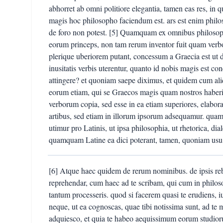
abhorret ab omni politiore elegantia, tamen eas res, in 
magis hoc philosopho faciendum est. ars est enim philos
de foro non potest. [5] Quamquam ex omnibus philosop
eorum princeps, non tam rerum inventor fuit quam ver
plerique uberiorem putant, concessum a Graecia est ut 
inusitatis verbis uterentur, quanto id nobis magis est
attingere? et quoniam saepe diximus, et quidem cum a
eorum etiam, qui se Graecos magis quam nostros haberi
verborum copia, sed esse in ea etiam superiores, elabor
artibus, sed etiam in illorum ipsorum adsequamur. quam
utimur pro Latinis, ut ipsa philosophia, ut rhetorica, di
quamquam Latine ea dici poterant, tamen, quoniam usu 
[6] Atque haec quidem de rerum nominibus. de ipsis re
reprehendar, cum haec ad te scribam, qui cum in philos
tantum processeris. quod si facerem quasi te erudiens,
neque, ut ea cognoscas, quae tibi notissima sunt, ad te m
adquiesco, et quia te habeo aequissimum eorum studio