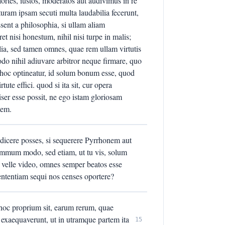
ortes, iustos, moderatos aut audivimus in re
aturam ipsam secuti multa laudabilia fecerunt,
ssent a philosophia, si ullam aliam
et nisi honestum, nihil nisi turpe in malis;
lia, sed tamen omnes, quae rem ullam virtutis
do nihil adiuvare arbitror neque firmare, quo
 hoc optineatur, id solum bonum esse, quod
te effici. quod si ita sit, cur opera
iser esse possit, ne ego istam gloriosam
tem.
 dicere posses, si sequerere Pyrrhonem aut
ummum modo, sed etiam, ut tu vis, solum
e velle video, omnes semper beatos esse
ententiam sequi nos censes oportere?
hoc proprium sit, earum rerum, quae
exaequaverunt, ut in utramque partem ita
15