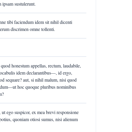
em ipsam sustulerunt.
ne tibi faciendum idem sit nihil dicenti
erum discrimen omne tollenti.
quod honestum appellas, rectum, laudabile,
ocabulis idem declarantibus—, id ergo,
d sequare? aut, si nihil malum, nisi quod
foedum—ut hoc quoque pluribus nominibus
m?
d, ut ego suspicor, ex mea brevi responsione
potius, quoniam otiosi sumus, nisi alienum