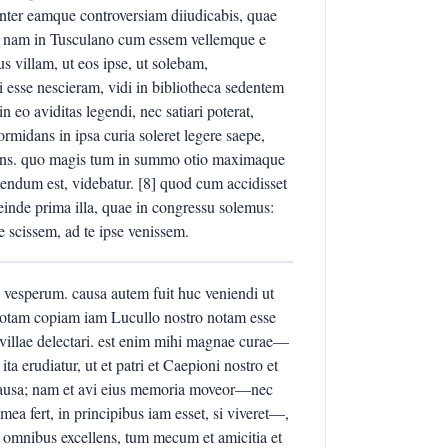
igenter eamque controversiam diiudicabis, quae
[7] nam in Tusculano cum essem vellemque e
us villam, ut eos ipse, ut solebam,
sse nescieram, vidi in bibliotheca sedentem
n eo aviditas legendi, nec satiari poterat,
midans in ipsa curia soleret legere saepe,
ahens. quo magis tum in summo otio maximaque
 utendum est, videbatur. [8] quod cum accidisset
deinde prima illa, quae in congressu solemus:
se scissem, ad te ipse venissem.
d vesperum. causa autem fuit huc veniendi ut
totam copiam iam Lucullo nostro notam esse
 villae delectari. est enim mihi magnae curae—
rudiatur, ut et patri et Caepioni nostro et
 causa; nam et avi eius memoria moveor—nec
ea fert, in principibus iam esset, si viveret—,
us omnibus excellens, tum mecum et amicitia et