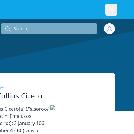
Dismiss
Search...
Search...
hor
ullius Cicero
s Cicero[a] (/ˈsɪsəroʊ/
atin: [ˈmaːr.kʊs
ɪ.kɛ.roː]; 3 January 106
ber 43 BC) was a