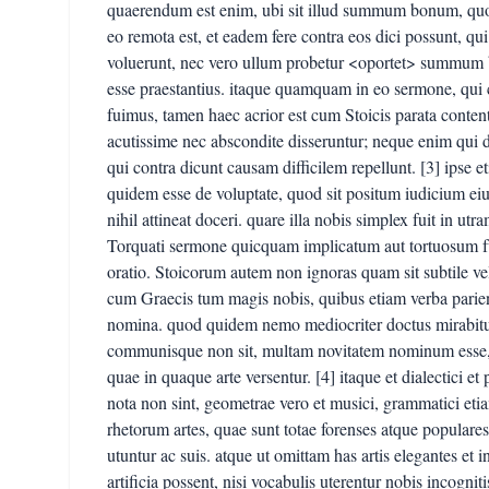
quaerendum est enim, ubi sit illud summum bonum, quo
eo remota est, et eadem fere contra eos dici possunt, q
voluerunt, nec vero ullum probetur <oportet> summum bo
esse praestantius. itaque quamquam in eo sermone, qui 
fuimus, tamen haec acrior est cum Stoicis parata conten
acutissime nec abscondite disseruntur; neque enim qui 
qui contra dicunt causam difficilem repellunt. [3] ipse
quidem esse de voluptate, quod sit positum iudicium eius
nihil attineat doceri. quare illa nobis simplex fuit in ut
Torquati sermone quicquam implicatum aut tortuosum fuit
oratio. Stoicorum autem non ignoras quam sit subtile ve
cum Graecis tum magis nobis, quibus etiam verba pari
nomina. quod quidem nemo mediocriter doctus mirabitur 
communisque non sit, multam novitatem nominum esse,
quae in quaque arte versentur. [4] itaque et dialectici et 
nota non sint, geometrae vero et musici, grammatici et
rhetorum artes, quae sunt totae forenses atque populares
utuntur ac suis. atque ut omittam has artis elegantes et 
artificia possent, nisi vocabulis uterentur nobis incognitis