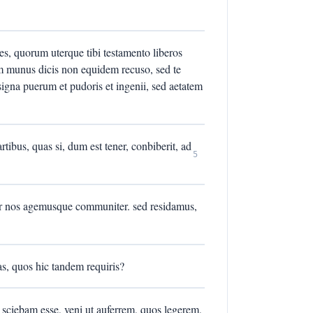
es, quorum uterque tibi testamento liberos
 munus dicis non equidem recuso, sed te
igna puerum et pudoris et ingenii, sed aetatem
tibus, quas si, dum est tener, conbiberit, ad
5
ter nos agemusque communiter. sed residamus,
s, quos hic tandem requiris?
sciebam esse, veni ut auferrem, quos legerem,