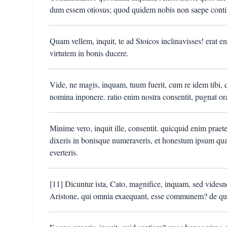
dum essem otiosus; quod quidem nobis non saepe conti
Quam vellem, inquit, te ad Stoicos inclinavisses! erat e
virtutem in bonis ducere.
Vide, ne magis, inquam, tuum fuerit, cum re idem tibi, 
nomina inponere. ratio enim nostra consentit, pugnat ora
Minime vero, inquit ille, consentit. quicquid enim prae
dixeris in bonisque numeraveris, et honestum ipsum quasi
everteris.
[11] Dicuntur ista, Cato, magnifice, inquam, sed vides
Aristone, qui omnia exaequant, esse communem? de quib