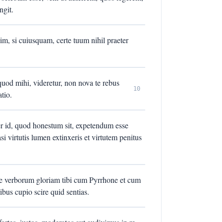
ngit.
nim, si cuiusquam, certe tuum nihil praeter
quod mihi, videretur, non nova te rebus
10
tio.
ter id, quod honestum sit, expetendum esse
 virtutis lumen extinxeris et virtutem penitus
ne verborum gloriam tibi cum Pyrrhone et cum
us cupio scire quid sentias.