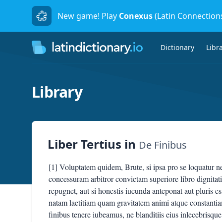
New game! Play
Conexus
(Latin Connection
Dictionary
Libr
Library
Liber Tertius
in
De Finibus
[1] Voluptatem quidem, Brute, si ipsa pro se loquatur n
concessuram arbitror convictam superiore libro dignitati. 
repugnet, aut si honestis iucunda anteponat aut pluris 
natam laetitiam quam gravitatem animi atque constantia
finibus tenere iubeamus, ne blanditiis eius inlecebrisque