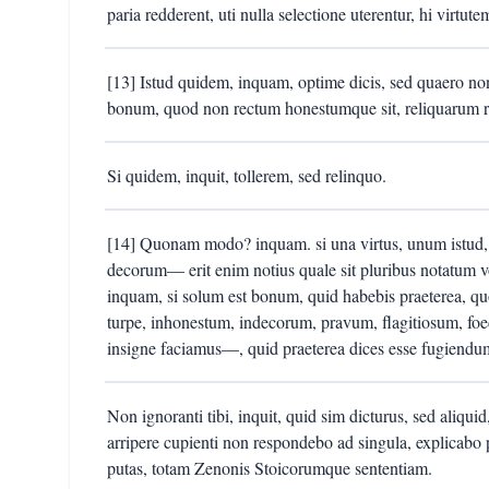
paria redderent, uti nulla selectione uterentur, hi virtut
[13] Istud quidem, inquam, optime dicis, sed quaero non
bonum, quod non rectum honestumque sit, reliquarum r
Si quidem, inquit, tollerem, sed relinquo.
[14] Quonam modo? inquam. si una virtus, unum istud, 
decorum— erit enim notius quale sit pluribus notatum v
inquam, si solum est bonum, quid habebis praeterea, quo
turpe, inhonestum, indecorum, pravum, flagitiosum, 
insigne faciamus—, quid praeterea dices esse fugiendu
Non ignoranti tibi, inquit, quid sim dicturus, sed aliqui
arripere cupienti non respondebo ad singula, explicabo 
putas, totam Zenonis Stoicorumque sententiam.