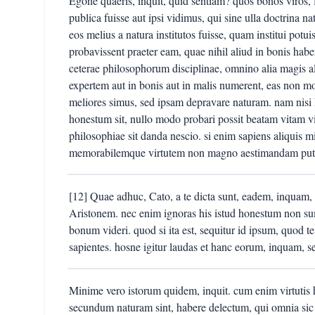
Egone quaeris, inquit, quid sentiam? quos bonos viros, f
publica fuisse aut ipsi vidimus, qui sine ulla doctrina n
eos melius a natura institutos fuisse, quam institui potui
probavissent praeter eam, quae nihil aliud in bonis haber
ceterae philosophorum disciplinae, omnino alia magis a
expertem aut in bonis aut in malis numerent, eas non mo
meliores simus, sed ipsam depravare naturam. nam nisi
honestum sit, nullo modo probari possit beatam vitam virtu
philosophiae sit danda nescio. si enim sapiens aliquis m
memorabilemque virtutem non magno aestimandam pu
[12] Quae adhuc, Cato, a te dicta sunt, eadem, inquam,
Aristonem. nec enim ignoras his istud honestum non s
bonum videri. quod si ita est, sequitur id ipsum, quod t
sapientes. hosne igitur laudas et hanc eorum, inquam, s
Minime vero istorum quidem, inquit. cum enim virtutis 
secundum naturam sint, habere delectum, qui omnia sic 