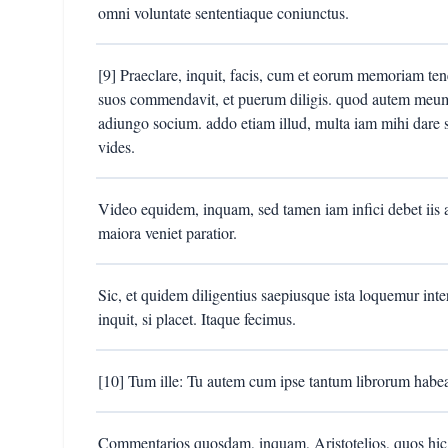
omni voluntate sententiaque coniunctus.
[9] Praeclare, inquit, facis, cum et eorum memoriam ten
suos commendavit, et puerum diligis. quod autem meum
adiungo socium. addo etiam illud, multa iam mihi dare s
vides.
Video equidem, inquam, sed tamen iam infici debet iis ar
maiora veniet paratior.
Sic, et quidem diligentius saepiusque ista loquemur in
inquit, si placet. Itaque fecimus.
[10] Tum ille: Tu autem cum ipse tantum librorum habea
Commentarios quosdam, inquam, Aristotelios, quos hic 