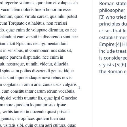
d reperire volumus, quoniam et voluptas ab
Roman states
ui vacuitatem doloris finem bonorum esse
philosopher,
num, quod virtute careat, qua nihil potest
[3] who trie
cum Torquato est habitus, non remissi
principles du
tio. quae enim de voluptate dicuntur, ea nec
crises that l
defendunt eam versuti in disserendo sunt nec
establishme
 etiam dicit Epicurus ne argumentandum
Empire.[4] Hi
 in sensibus, ut commoneri nos satis sit,
include treat
ramque partem disputatio. nec enim in
is considere
, nostraque, ut mihi videtur, dilucida
stylists.[5][
l spinosum potius disserendi genus, idque
the Roman eq
enda sunt inponendaque nova rebus novis
cogitans in omni arte, cuius usus vulgaris
1
 cum constituantur earum rerum vocabula,
physici verbis utuntur iis, quae ipsi Graeciae
iam more quodam loquuntur suo. ipsae
, verbis tamen in docendo quasi privatis
ingenuas, ne opifices quidem tueri sua
, usitatis sibi. quin etiam agri cultura, quae