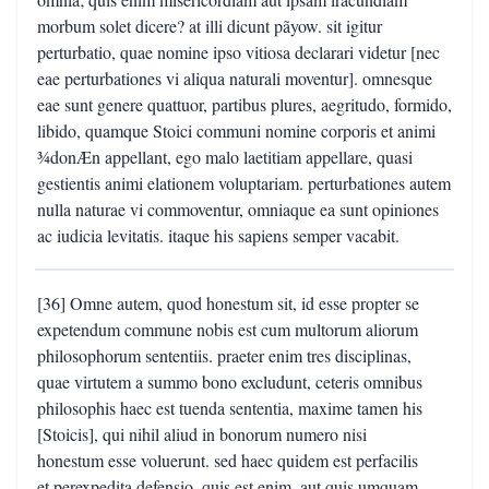
morbum solet dicere? at illi dicunt pãyow. sit igitur
perturbatio, quae nomine ipso vitiosa declarari videtur [nec
eae perturbationes vi aliqua naturali moventur]. omnesque
eae sunt genere quattuor, partibus plures, aegritudo, formido,
libido, quamque Stoici communi nomine corporis et animi
¾donÆn appellant, ego malo laetitiam appellare, quasi
gestientis animi elationem voluptariam. perturbationes autem
nulla naturae vi commoventur, omniaque ea sunt opiniones
ac iudicia levitatis. itaque his sapiens semper vacabit.
[36] Omne autem, quod honestum sit, id esse propter se
expetendum commune nobis est cum multorum aliorum
philosophorum sententiis. praeter enim tres disciplinas,
quae virtutem a summo bono excludunt, ceteris omnibus
philosophis haec est tuenda sententia, maxime tamen his
[Stoicis], qui nihil aliud in bonorum numero nisi
honestum esse voluerunt. sed haec quidem est perfacilis
et perexpedita defensio. quis est enim, aut quis umquam