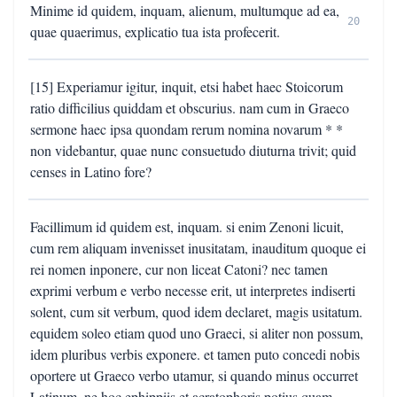
Minime id quidem, inquam, alienum, multumque ad ea,
20
quae quaerimus, explicatio tua ista profecerit.
[15] Experiamur igitur, inquit, etsi habet haec Stoicorum
ratio difficilius quiddam et obscurius. nam cum in Graeco
sermone haec ipsa quondam rerum nomina novarum * *
non videbantur, quae nunc consuetudo diuturna trivit; quid
censes in Latino fore?
Facillimum id quidem est, inquam. si enim Zenoni licuit,
cum rem aliquam invenisset inusitatam, inauditum quoque ei
rei nomen inponere, cur non liceat Catoni? nec tamen
exprimi verbum e verbo necesse erit, ut interpretes indiserti
solent, cum sit verbum, quod idem declaret, magis usitatum.
equidem soleo etiam quod uno Graeci, si aliter non possum,
idem pluribus verbis exponere. et tamen puto concedi nobis
oportere ut Graeco verbo utamur, si quando minus occurret
Latinum, ne hoc ephippiis et acratophoris potius quam