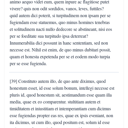
animo aequo videt eum, quem inpure ac flagitiose putet
vivere? quis non odit sordidos, vanos, leves, futtiles?
quid autem dici poterit, si turpitudinem non ipsam per se
fugiendam esse statuemus, quo minus homines tenebras
et solitudinem nacti nullo dedecore se abstineant, nisi eos
per se foeditate sua turpitudo ipsa deterreat?
Innumerabilia dici possunt in hanc sententiam, sed non
necesse est. Nihil est enim, de quo minus dubitari possit,
quam et honesta expetenda per se et eodem modo turpia
per se esse fugienda.
[39] Constituto autem illo, de quo ante diximus, quod
honestum esset, id esse solum bonum, intellegi necesse est
pluris id, quod honestum sit, aestimandum esse quam illa
media, quae ex eo comparentur. stultitiam autem et
timiditatem et iniustitiam et intemperantiam cum dicimus
esse fugiendas propter eas res, quae ex ipsis eveniant, non
ita dicimus, ut cum illo, quod positum est, solum id esse