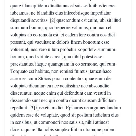
quare illam quidem dimittamus et suis se finibus tenere
iubeamus, ne blanditiis eius inlecebrisque impediatur
disputandi severitas. [2] quaerendum est enim, ubi sit illud
summum bonum, quod reperire volumus, quoniam et
voluptas ab eo remota est, et eadem fere contra eos dici
possunt, qui vacuitatem doloris finem bonorum esse
voluerunt, nec vero ullum probetur <oportet> summum
bonum, quod virtute careat, qua nihil potest esse
praestantius. itaque quamquam in eo sermone, qui cum
Torquato est habitus, non remissi fuimus, tamen haec
acrior est cum Stoicis parata contentio. quae enim de
voluptate dicuntur, ea nec acutissime nec abscondite
disseruntur; neque enim qui defendunt eam versuti in
disserendo sunt nec qui contra dicunt causam difficilem
repellunt. [3] ipse etiam dicit Epicurus ne argumentandum
quidem esse de voluptate, quod sit positum iudicium eius
in sensibus, ut commoneri nos satis sit, nihil attineat
doceri. quare illa nobis simplex fuit in utramque partem