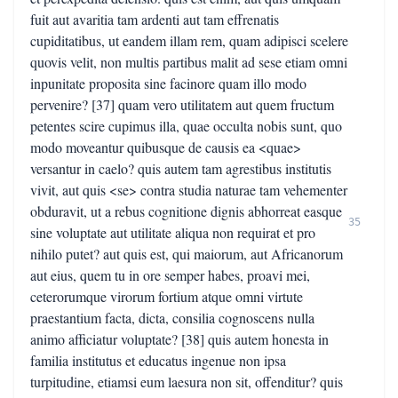
fuit aut avaritia tam ardenti aut tam effrenatis
cupiditatibus, ut eandem illam rem, quam adipisci scelere
quovis velit, non multis partibus malit ad sese etiam omni
inpunitate proposita sine facinore quam illo modo
pervenire? [37] quam vero utilitatem aut quem fructum
petentes scire cupimus illa, quae occulta nobis sunt, quo
modo moveantur quibusque de causis ea <quae>
versantur in caelo? quis autem tam agrestibus institutis
vivit, aut quis <se> contra studia naturae tam vehementer
obduravit, ut a rebus cognitione dignis abhorreat easque
35
sine voluptate aut utilitate aliqua non requirat et pro
nihilo putet? aut quis est, qui maiorum, aut Africanorum
aut eius, quem tu in ore semper habes, proavi mei,
ceterorumque virorum fortium atque omni virtute
praestantium facta, dicta, consilia cognoscens nulla
animo afficiatur voluptate? [38] quis autem honesta in
familia institutus et educatus ingenue non ipsa
turpitudine, etiamsi eum laesura non sit, offenditur? quis