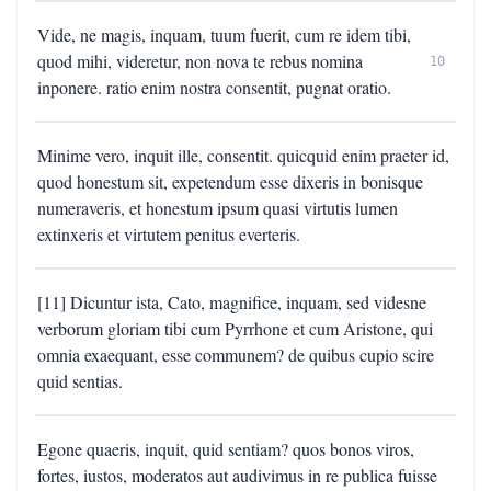
Vide, ne magis, inquam, tuum fuerit, cum re idem tibi,
quod mihi, videretur, non nova te rebus nomina
10
inponere. ratio enim nostra consentit, pugnat oratio.
Minime vero, inquit ille, consentit. quicquid enim praeter id,
quod honestum sit, expetendum esse dixeris in bonisque
numeraveris, et honestum ipsum quasi virtutis lumen
extinxeris et virtutem penitus everteris.
[11] Dicuntur ista, Cato, magnifice, inquam, sed videsne
verborum gloriam tibi cum Pyrrhone et cum Aristone, qui
omnia exaequant, esse communem? de quibus cupio scire
quid sentias.
Egone quaeris, inquit, quid sentiam? quos bonos viros,
fortes, iustos, moderatos aut audivimus in re publica fuisse