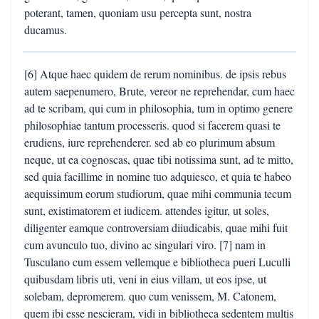
poterant, tamen, quoniam usu percepta sunt, nostra
ducamus.
[6] Atque haec quidem de rerum nominibus. de ipsis rebus
autem saepenumero, Brute, vereor ne reprehendar, cum haec
ad te scribam, qui cum in philosophia, tum in optimo genere
philosophiae tantum processeris. quod si facerem quasi te
erudiens, iure reprehenderer. sed ab eo plurimum absum
neque, ut ea cognoscas, quae tibi notissima sunt, ad te mitto,
sed quia facillime in nomine tuo adquiesco, et quia te habeo
aequissimum eorum studiorum, quae mihi communia tecum
sunt, existimatorem et iudicem. attendes igitur, ut soles,
diligenter eamque controversiam diiudicabis, quae mihi fuit
cum avunculo tuo, divino ac singulari viro. [7] nam in
Tusculano cum essem vellemque e bibliotheca pueri Luculli
quibusdam libris uti, veni in eius villam, ut eos ipse, ut
solebam, depromerem. quo cum venissem, M. Catonem,
quem ibi esse nescieram, vidi in bibliotheca sedentem multis