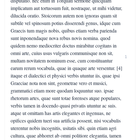
disputatio. nec enim in Torquati sermone quicquam
implicatum aut tortuosum fuit, nostraque, ut mihi videtur,
dilucida oratio. Stoicorum autem non ignoras quam sit
subtile vel spinosum potius disserendi genus, idque cum
Graecis tum magis nobis, quibus etiam verba parienda
sunt inponendaque nova rebus novis nomina. quod
quidem nemo mediocriter doctus mirabitur cogitans in
omni arte, cuius usus vulgaris communisque non sit,
1
multam novitatem nominum esse, cum constituantur
earum rerum vocabula, quae in quaque arte versentur. [4]
itaque et dialectici et physici verbis utuntur iis, quae ipsi
Graeciae nota non sint, geometrae vero et musici,
grammatici etiam more quodam loquuntur suo. ipsae
rhetorum artes, quae sunt totae forenses atque populares,
verbis tamen in docendo quasi privatis utuntur ac suis.
atque ut omittam has artis elegantes et ingenuas, ne
opifices quidem tueri sua artificia possent, nisi vocabulis
uterentur nobis incognitis, usitatis sibi. quin etiam agri
cultura, quae abhorret ab omni politiore elegantia, tamen