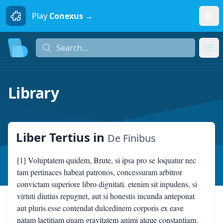
Dism
Play
Conexus →
Search...
Search...
Ope
Library
Liber Tertius
in
De Finibus
[1] Voluptatem quidem, Brute, si ipsa pro se loquatur nec
tam pertinaces habeat patronos, concessuram arbitror
convictam superiore libro dignitati. etenim sit inpudens, si
virtuti diutius repugnet, aut si honestis iucunda anteponat
aut pluris esse contendat dulcedinem corporis ex eave
natam laetitiam quam gravitatem animi atque constantiam.