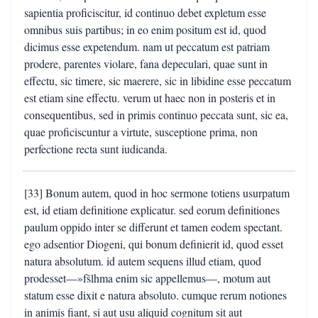
sapientia proficiscitur, id continuo debet expletum esse
omnibus suis partibus; in eo enim positum est id, quod
dicimus esse expetendum. nam ut peccatum est patriam
prodere, parentes violare, fana depeculari, quae sunt in
effectu, sic timere, sic maerere, sic in libidine esse peccatum
est etiam sine effectu. verum ut haec non in posteris et in
consequentibus, sed in primis continuo peccata sunt, sic ea,
quae proficiscuntur a virtute, susceptione prima, non
perfectione recta sunt iudicanda.
[33] Bonum autem, quod in hoc sermone totiens usurpatum
est, id etiam definitione explicatur. sed eorum definitiones
paulum oppido inter se differunt et tamen eodem spectant.
ego adsentior Diogeni, qui bonum definierit id, quod esset
natura absolutum. id autem sequens illud etiam, quod
prodesset—»fšlhma enim sic appellemus—, motum aut
statum esse dixit e natura absoluto. cumque rerum notiones
in animis fiant, si aut usu aliquid cognitum sit aut