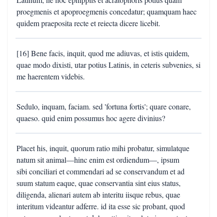
proegmenis et apoproegmenis concedatur; quamquam haec
quidem praeposita recte et reiecta dicere licebit.
[16] Bene facis, inquit, quod me adiuvas, et istis quidem,
quae modo dixisti, utar potius Latinis, in ceteris subvenies, si
me haerentem videbis.
Sedulo, inquam, faciam. sed 'fortuna fortis'; quare conare,
quaeso. quid enim possumus hoc agere divinius?
Placet his, inquit, quorum ratio mihi probatur, simulatque
natum sit animal—hinc enim est ordiendum—, ipsum
sibi conciliari et commendari ad se conservandum et ad
suum statum eaque, quae conservantia sint eius status,
diligenda, alienari autem ab interitu iisque rebus, quae
interitum videantur adferre. id ita esse sic probant, quod