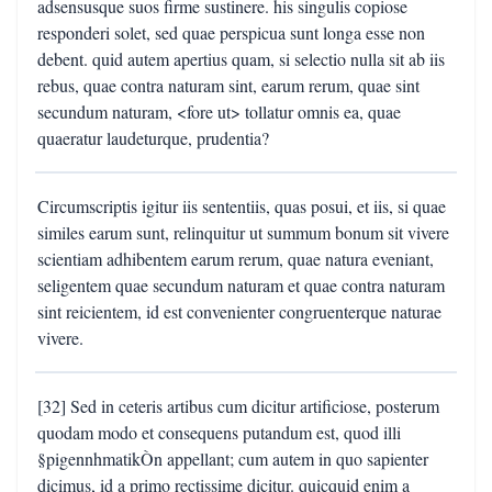
adsensusque suos firme sustinere. his singulis copiose
responderi solet, sed quae perspicua sunt longa esse non
debent. quid autem apertius quam, si selectio nulla sit ab iis
rebus, quae contra naturam sint, earum rerum, quae sint
secundum naturam, <fore ut> tollatur omnis ea, quae
quaeratur laudeturque, prudentia?
Circumscriptis igitur iis sententiis, quas posui, et iis, si quae
similes earum sunt, relinquitur ut summum bonum sit vivere
scientiam adhibentem earum rerum, quae natura eveniant,
seligentem quae secundum naturam et quae contra naturam
sint reicientem, id est convenienter congruenterque naturae
vivere.
[32] Sed in ceteris artibus cum dicitur artificiose, posterum
quodam modo et consequens putandum est, quod illi
§pigennhmatikÒn appellant; cum autem in quo sapienter
dicimus, id a primo rectissime dicitur. quicquid enim a