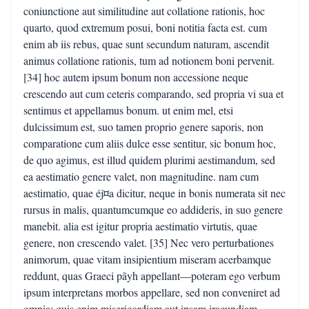
coniunctione aut similitudine aut collatione rationis, hoc
quarto, quod extremum posui, boni notitia facta est. cum
enim ab iis rebus, quae sunt secundum naturam, ascendit
animus collatione rationis, tum ad notionem boni pervenit.
[34] hoc autem ipsum bonum non accessione neque
crescendo aut cum ceteris comparando, sed propria vi sua et
sentimus et appellamus bonum. ut enim mel, etsi
dulcissimum est, suo tamen proprio genere saporis, non
comparatione cum aliis dulce esse sentitur, sic bonum hoc,
de quo agimus, est illud quidem plurimi aestimandum, sed
ea aestimatio genere valet, non magnitudine. nam cum
aestimatio, quae éj¤a dicitur, neque in bonis numerata sit nec
rursus in malis, quantumcumque eo addideris, in suo genere
manebit. alia est igitur propria aestimatio virtutis, quae
genere, non crescendo valet. [35] Nec vero perturbationes
animorum, quae vitam insipientium miseram acerbamque
reddunt, quas Graeci pãyh appellant—poteram ego verbum
ipsum interpretans morbos appellare, sed non conveniret ad
omnia; quis enim misericordiam aut ipsam iracundiam