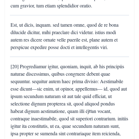
cum gravior, tum etiam splendidior oratio.
Est, ut dicis, inquam. sed tamen omne, quod de re bona
dilucide dicitur, mihi praeclare dici videtur. istius modi
autem res dicere ornate velle puerile est, plane autem et
perspicue expedire posse docti et intellegentis viri.
[20] Progrediamur igitur, quoniam, inquit, ab his principiis
naturae discessimus, quibus congruere debent quae
sequuntur. sequitur autem haec prima divisio: Aestimabile
esse dicunt—sic enim, ut opinor, appellemus— id, quod aut
ipsum secundum naturam sit aut tale quid efficiat, ut
selectione dignum propterea sit, quod aliquod pondus
habeat dignum aestimatione, quam illi éj¤an vocant,
contraque inaestimabile, quod sit superiori contrarium. initiis
igitur ita constitutis, ut ea, quae secundum naturam sunt,
ipsa propter se sumenda sint contrariaque item reicienda,