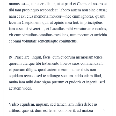
munus est—, ut ita erudiatur, ut et patri et Caepioni nostro et
tibi tam propinquo respondeat. laboro autem non sine causa;
nam et avi eius memoria moveor—nec enim ignoras, quanti
fecerim Caepionem, qui, ut opinio mea fert, in principibus
iam esset, si viveret—, et Lucullus mihi versatur ante oculos,
vir cum virtutibus omnibus excellens, tum mecum et amicitia
et omni voluntate sententiaque coniunctus.
[9] Praeclare, inquit, facis, cum et eorum memoriam tenes,
quorum uterque tibi testamento liberos suos commendavit,
et puerum diligis. quod autem meum munus dicis non
equidem recuso, sed te adiungo socium. addo etiam illud,
multa iam mihi dare signa puerum et pudoris et ingenii, sed
aetatem vides.
Video equidem, inquam, sed tamen iam infici debet iis
artibus, quas si, dum est tener, conbiberit, ad maiora
5