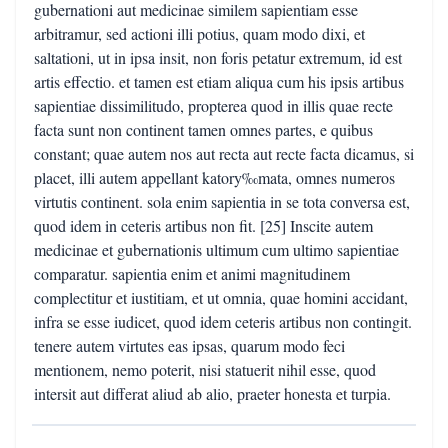
gubernationi aut medicinae similem sapientiam esse
arbitramur, sed actioni illi potius, quam modo dixi, et
saltationi, ut in ipsa insit, non foris petatur extremum, id est
artis effectio. et tamen est etiam aliqua cum his ipsis artibus
sapientiae dissimilitudo, propterea quod in illis quae recte
facta sunt non continent tamen omnes partes, e quibus
constant; quae autem nos aut recta aut recte facta dicamus, si
placet, illi autem appellant katory‰mata, omnes numeros
virtutis continent. sola enim sapientia in se tota conversa est,
quod idem in ceteris artibus non fit. [25] Inscite autem
medicinae et gubernationis ultimum cum ultimo sapientiae
comparatur. sapientia enim et animi magnitudinem
complectitur et iustitiam, et ut omnia, quae homini accidant,
infra se esse iudicet, quod idem ceteris artibus non contingit.
tenere autem virtutes eas ipsas, quarum modo feci
mentionem, nemo poterit, nisi statuerit nihil esse, quod
intersit aut differat aliud ab alio, praeter honesta et turpia.