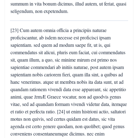
summum in vita bonum dicimus, illud autem, ut feriat, quasi
seligendum, non expetendum.
[23] Cum autem omnia officia a principiis naturae
proficiscantur, ab isdem necesse est proficisci ipsam
sapientiam. sed quem ad modum saepe fit, ut is, qui
commendatus sit alicui, pluris eum faciat, cui commendatus
sit, quam illum, a quo, sic minime mirum est primo nos
sapientiae commendari ab initiis naturae, post autem ipsam
sapientiam nobis cariorem fieri, quam illa sint, a quibus ad
hanc venerimus. atque ut membra nobis ita data sunt, ut ad
quandam rationem vivendi data esse appareant, sic appetitio
animi, quae žrmÆ Graece vocatur, non ad quodvis genus
vitae, sed ad quandam formam vivendi videtur data, itemque
et ratio et perfecta ratio. [24] ut enim histrioni actio, saltatori
motus non quivis, sed certus quidam est datus, sic vita
agenda est certo genere quodam, non quolibet; quod genus
conveniens consentaneumque dicimus. nec enim