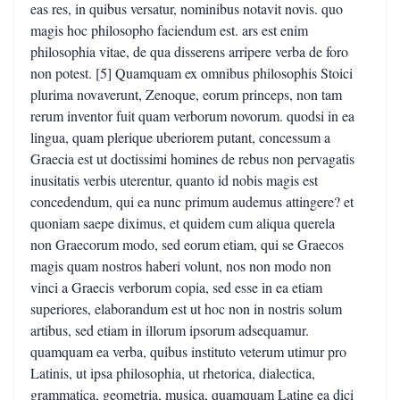
eas res, in quibus versatur, nominibus notavit novis. quo
magis hoc philosopho faciendum est. ars est enim
philosophia vitae, de qua disserens arripere verba de foro
non potest. [5] Quamquam ex omnibus philosophis Stoici
plurima novaverunt, Zenoque, eorum princeps, non tam
rerum inventor fuit quam verborum novorum. quodsi in ea
lingua, quam plerique uberiorem putant, concessum a
Graecia est ut doctissimi homines de rebus non pervagatis
inusitatis verbis uterentur, quanto id nobis magis est
concedendum, qui ea nunc primum audemus attingere? et
quoniam saepe diximus, et quidem cum aliqua querela
non Graecorum modo, sed eorum etiam, qui se Graecos
magis quam nostros haberi volunt, nos non modo non
vinci a Graecis verborum copia, sed esse in ea etiam
superiores, elaborandum est ut hoc non in nostris solum
artibus, sed etiam in illorum ipsorum adsequamur.
quamquam ea verba, quibus instituto veterum utimur pro
Latinis, ut ipsa philosophia, ut rhetorica, dialectica,
grammatica, geometria, musica, quamquam Latine ea dici