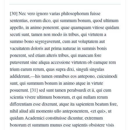
[30] Nec vero ignoro varias philosophorum fuisse
sententias, eorum dico, qui summum bonum, quod ultimum
appello, in animo ponerent. quae quamquam vitiose quidam
secuti sunt, tamen non modo iis tribus, qui virtutem a
summo bono segregaverunt, cum aut voluptatem aut
vacuitatem doloris aut prima naturae in summis bonis
ponerent, sed etiam alteris tribus, qui mancam fore
putaverunt sine aliqua accessione virtutem ob eamque rem
trium earum rerum, quas supra dixi, singuli singulas
addiderunt,—his tamen omnibus eos antepono, cuicuimodi
sunt, qui summum bonum in animo atque in virtute
posuerunt. [31] sed sunt tamen perabsurdi et ii, qui cum
scientia vivere ultimum bonorum, et qui nullam rerum
differentiam esse dixerunt, atque ita sapientem beatum fore,
nihil aliud alii momento ullo anteponentem, <et qui>, ut
quidam Academici constituisse dicuntur, extremum
bonorum et summum munus esse sapientis obsistere visis