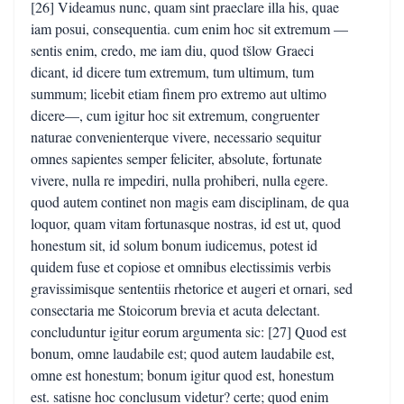
[26] Videamus nunc, quam sint praeclare illa his, quae
iam posui, consequentia. cum enim hoc sit extremum —
sentis enim, credo, me iam diu, quod tšlow Graeci
dicant, id dicere tum extremum, tum ultimum, tum
summum; licebit etiam finem pro extremo aut ultimo
dicere—, cum igitur hoc sit extremum, congruenter
naturae convenienterque vivere, necessario sequitur
omnes sapientes semper feliciter, absolute, fortunate
vivere, nulla re impediri, nulla prohiberi, nulla egere.
quod autem continet non magis eam disciplinam, de qua
loquor, quam vitam fortunasque nostras, id est ut, quod
honestum sit, id solum bonum iudicemus, potest id
quidem fuse et copiose et omnibus electissimis verbis
gravissimisque sententiis rhetorice et augeri et ornari, sed
consectaria me Stoicorum brevia et acuta delectant.
concluduntur igitur eorum argumenta sic: [27] Quod est
bonum, omne laudabile est; quod autem laudabile est,
omne est honestum; bonum igitur quod est, honestum
est. satisne hoc conclusum videtur? certe; quod enim