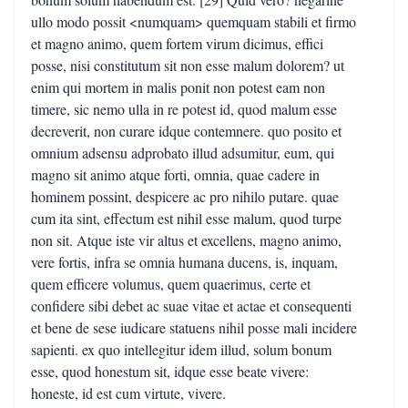
ullo modo possit <numquam> quemquam stabili et firmo
et magno animo, quem fortem virum dicimus, effici
posse, nisi constitutum sit non esse malum dolorem? ut
enim qui mortem in malis ponit non potest eam non
timere, sic nemo ulla in re potest id, quod malum esse
decreverit, non curare idque contemnere. quo posito et
omnium adsensu adprobato illud adsumitur, eum, qui
magno sit animo atque forti, omnia, quae cadere in
hominem possint, despicere ac pro nihilo putare. quae
cum ita sint, effectum est nihil esse malum, quod turpe
non sit. Atque iste vir altus et excellens, magno animo,
vere fortis, infra se omnia humana ducens, is, inquam,
quem efficere volumus, quem quaerimus, certe et
confidere sibi debet ac suae vitae et actae et consequenti
et bene de sese iudicare statuens nihil posse mali incidere
sapienti. ex quo intellegitur idem illud, solum bonum
esse, quod honestum sit, idque esse beate vivere:
honeste, id est cum virtute, vivere.