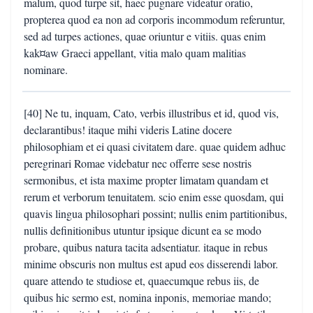
malum, quod turpe sit, haec pugnare videatur oratio,
propterea quod ea non ad corporis incommodum referuntur,
sed ad turpes actiones, quae oriuntur e vitiis. quas enim
kak¤aw Graeci appellant, vitia malo quam malitias
nominare.
[40] Ne tu, inquam, Cato, verbis illustribus et id, quod vis,
declarantibus! itaque mihi videris Latine docere
philosophiam et ei quasi civitatem dare. quae quidem adhuc
peregrinari Romae videbatur nec offerre sese nostris
sermonibus, et ista maxime propter limatam quandam et
rerum et verborum tenuitatem. scio enim esse quosdam, qui
quavis lingua philosophari possint; nullis enim partitionibus,
nullis definitionibus utuntur ipsique dicunt ea se modo
probare, quibus natura tacita adsentiatur. itaque in rebus
minime obscuris non multus est apud eos disserendi labor.
quare attendo te studiose et, quaecumque rebus iis, de
quibus hic sermo est, nomina inponis, memoriae mando;