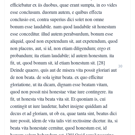
efficiebatur ex iis duobus, quae erant sumpta, in eo vides
esse conclusum. duorum autem, e quibus effecta
conclusio est, contra superius dici solet non omne
bonum esse laudabile. nam quod laudabile sit honestum
esse conceditur. illud autem perabsurdum, bonum esse
aliquid, quod non expetendum sit, aut expetendum, quod
non placens, aut, si id, non etiam diligendum; ergo et
probandum; ita etiam laudabile; id autem honestum. ita
fit, ut, quod bonum sit, id etiam honestum sit. [28]
30
Deinde quaero, quis aut de misera vita possit gloriari aut
de non beata. de sola igitur beata. ex quo efficitur
gloriatione, ut ita dicam, dignam esse beatam vitam,
quod non possit nisi honestae vitae iure contingere. ita
fit, ut honesta vita beata vita sit. Et quoniam is, cui
contingit ut iure laudetur, habet insigne quiddam ad
decus et ad gloriam, ut ob ea, quae tanta sint, beatus dici
iure possit, idem de vita talis viri rectissime dicetur. ita, si
beata vita honestate cernitur, quod honestum est, id
bonum solum habendum est. [29] Quid vero? negarine