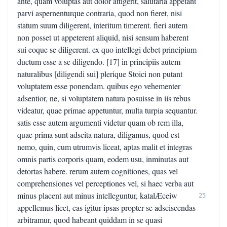
ante, quam voluptas aut dolor attigerit, salutaria appetant
parvi aspernenturque contraria, quod non fieret, nisi
statum suum diligerent, interitum timerent. fieri autem
non posset ut appeterent aliquid, nisi sensum haberent
sui eoque se diligerent. ex quo intellegi debet principium
ductum esse a se diligendo. [17] in principiis autem
naturalibus [diligendi sui] plerique Stoici non putant
voluptatem esse ponendam. quibus ego vehementer
adsentior, ne, si voluptatem natura posuisse in iis rebus
videatur, quae primae appetuntur, multa turpia sequantur.
satis esse autem argumenti videtur quam ob rem illa,
quae prima sunt adscita natura, diligamus, quod est
nemo, quin, cum utrumvis liceat, aptas malit et integras
omnis partis corporis quam, eodem usu, inminutas aut
detortas habere. rerum autem cognitiones, quas vel
comprehensiones vel perceptiones vel, si haec verba aut
minus placent aut minus intelleguntur, katalÆceiw
25
appellemus licet, eas igitur ipsas propter se adsciscendas
arbitramur, quod habeant quiddam in se quasi