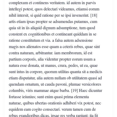
complexum et continens veritatem. id autem in parvis
intellegi potest, quos delectari videamus, etiamsi eorum
nihil intersit, si quid ratione per se ipsi invenerint. [18]
artis etiam ipsas propter se adsumendas putamus, cum
quia sit in iis aliquid dignum adsumptione, tum quod
constent ex cognitionibus et contineant quiddam in se
ratione constitutum et via. a falsa autem adsensione
magis nos alienatos esse quam a ceteris rebus, quae sint
contra naturam, arbitrantur. iam membrorum, id est
partium corporis, alia videntur propter eorum usum a
natura esse donata, ut manus, crura, pedes, ut ea, quae
sunt intus in corpore, quorum utilitas quanta sit a medicis
etiam disputatur, alia autem nullam ob utilitatem quasi ad
quendam ornatum, ut cauda pavoni, plumae versicolores
columbis, viris mammae atque barba. [19] Haec dicuntur
fortasse ieiunius; sunt enim quasi prima elementa
naturae, quibus ubertas orationis adhiberi vix potest, nec
equidem eam cogito consectari. verum tamen cum de
rebus grandioribus dicas, ipsae res verba rapiunt; ita fit