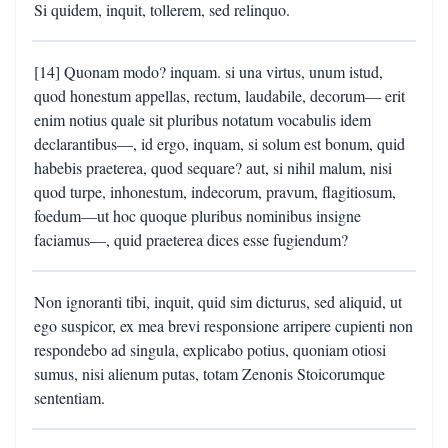
Si quidem, inquit, tollerem, sed relinquo.
[14] Quonam modo? inquam. si una virtus, unum istud,
quod honestum appellas, rectum, laudabile, decorum— erit
enim notius quale sit pluribus notatum vocabulis idem
declarantibus—, id ergo, inquam, si solum est bonum, quid
habebis praeterea, quod sequare? aut, si nihil malum, nisi
quod turpe, inhonestum, indecorum, pravum, flagitiosum,
foedum—ut hoc quoque pluribus nominibus insigne
faciamus—, quid praeterea dices esse fugiendum?
Non ignoranti tibi, inquit, quid sim dicturus, sed aliquid, ut
ego suspicor, ex mea brevi responsione arripere cupienti non
respondebo ad singula, explicabo potius, quoniam otiosi
sumus, nisi alienum putas, totam Zenonis Stoicorumque
sententiam.