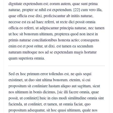
dignitate expetendum est; eorum autem, quae sunt prima
naturae, propter se nihil est expetendum. [22] cum vero illa,
quae officia esse dixi, proficiscantur ab initiis naturae,
necesse est ea ad haec referri, ut recte dici possit omnia
officia eo referri, ut adipiscamur principia naturae, nec tamen
ut hoc sit bonorum ultimum, propterea quod non inest in
primis naturae conciliationibus honesta actio; consequens
enim est et post oritur, ut dixi. est tamen ea secundum
naturam multoque nos ad se expetendam magis hortatur
quam superiora omnia.
Sed ex hoc primum error tollendus est, ne quis sequi
existimet, ut duo sint ultima bonorum. etenim, si cui
propositum sit conliniare hastam aliquo aut sagittam, sicut
nos ultimum in bonis dicimus, [sic illi facere omnia, quae
possit, ut conliniet] huic in eius modi similitudine omnia sint
facienda, ut conliniet, et tamen, ut omnia faciat, quo
propositum adsequatur, sit hoc quasi ultimum, quale nos