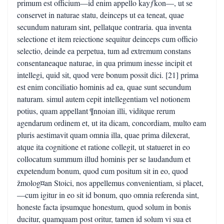
primum est officium—id enim appello kayƒkon—, ut se
conservet in naturae statu, deinceps ut ea teneat, quae
secundum naturam sint, pellatque contraria. qua inventa
selectione et item reiectione sequitur deinceps cum officio
selectio, deinde ea perpetua, tum ad extremum constans
consentaneaque naturae, in qua primum inesse incipit et
intellegi, quid sit, quod vere bonum possit dici. [21] prima
est enim conciliatio hominis ad ea, quae sunt secundum
naturam. simul autem cepit intellegentiam vel notionem
potius, quam appellant ¶nnoian illi, viditque rerum
agendarum ordinem et, ut ita dicam, concordiam, multo eam
pluris aestimavit quam omnia illa, quae prima dilexerat,
atque ita cognitione et ratione collegit, ut statueret in eo
collocatum summum illud hominis per se laudandum et
expetendum bonum, quod cum positum sit in eo, quod
žmolog¤an Stoici, nos appellemus convenientiam, si placet,
—cum igitur in eo sit id bonum, quo omnia referenda sint,
honeste facta ipsumque honestum, quod solum in bonis
ducitur, quamquam post oritur, tamen id solum vi sua et