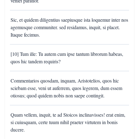
veniet paratior.
Sic, et quidem diligentius saepiusque ista loquemur inter nos
agemusque communiter. sed residamus, inquit, si placet.
Itaque fecimus.
[10] Tum ille: Tu autem cum ipse tantum librorum habeas,
quos hic tandem requiris?
Commentarios quosdam, inquam, Aristotelios, quos hic
sciebam esse, veni ut auferrem, quos legerem, dum essem
otiosus; quod quidem nobis non saepe contingit.
Quam vellem, inquit, te ad Stoicos inclinavisses! erat enim,
si cuiusquam, certe tuum nihil praeter virtutem in bonis
ducere.