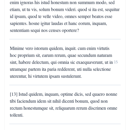
enim ignoras his istud honestum non summum modo, sed
etiam, ut tu vis, solum bonum videri. quod si ita est, sequitur
id ipsum, quod te velle video, omnes semper beatos esse
sapientes. hosne igitur laudas et hanc eorum, inquam,
sententiam sequi nos censes oportere?
Minime vero istorum quidem, inquit. cum enim virtutis
hoc proprium sit, earum rerum, quae secundum naturam
sint, habere delectum, qui omnia sic exaequaverunt, ut in
15
utramque partem ita paria redderent, uti nulla selectione
uterentur, hi virtutem ipsam sustulerunt.
[13] Istud quidem, inquam, optime dicis, sed quaero nonne
tibi faciendum idem sit nihil dicenti bonum, quod non
rectum honestumque sit, reliquarum rerum discrimen omne
tollenti.