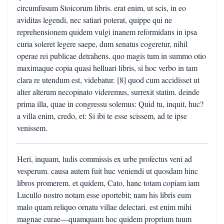
circumfusum Stoicorum libris. erat enim, ut scis, in eo
aviditas legendi, nec satiari poterat, quippe qui ne
reprehensionem quidem vulgi inanem reformidans in ipsa
curia soleret legere saepe, dum senatus cogeretur, nihil
operae rei publicae detrahens. quo magis tum in summo otio
maximaque copia quasi helluari libris, si hoc verbo in tam
clara re utendum est, videbatur. [8] quod cum accidisset ut
alter alterum necopinato videremus, surrexit statim. deinde
prima illa, quae in congressu solemus: Quid tu, inquit, huc?
a villa enim, credo, et: Si ibi te esse scissem, ad te ipse
venissem.
Heri, inquam, ludis commissis ex urbe profectus veni ad
vesperum. causa autem fuit huc veniendi ut quosdam hinc
libros promerem. et quidem, Cato, hanc totam copiam iam
Lucullo nostro notam esse oportebit; nam his libris eum
malo quam reliquo ornatu villae delectari. est enim mihi
magnae curae—quamquam hoc quidem proprium tuum