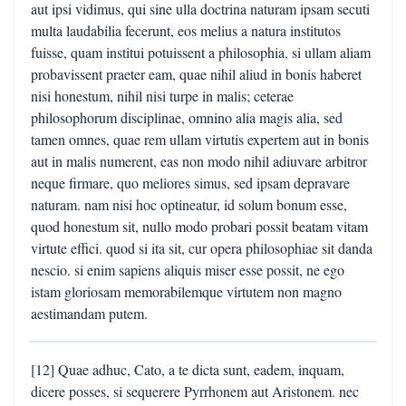
aut ipsi vidimus, qui sine ulla doctrina naturam ipsam secuti
multa laudabilia fecerunt, eos melius a natura institutos
fuisse, quam institui potuissent a philosophia, si ullam aliam
probavissent praeter eam, quae nihil aliud in bonis haberet
nisi honestum, nihil nisi turpe in malis; ceterae
philosophorum disciplinae, omnino alia magis alia, sed
tamen omnes, quae rem ullam virtutis expertem aut in bonis
aut in malis numerent, eas non modo nihil adiuvare arbitror
neque firmare, quo meliores simus, sed ipsam depravare
naturam. nam nisi hoc optineatur, id solum bonum esse,
quod honestum sit, nullo modo probari possit beatam vitam
virtute effici. quod si ita sit, cur opera philosophiae sit danda
nescio. si enim sapiens aliquis miser esse possit, ne ego
istam gloriosam memorabilemque virtutem non magno
aestimandam putem.
[12] Quae adhuc, Cato, a te dicta sunt, eadem, inquam,
dicere posses, si sequerere Pyrrhonem aut Aristonem. nec