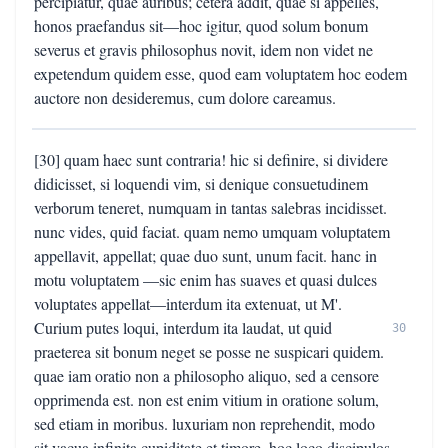
percipiatur, quae auribus; cetera addit, quae si appelles,
honos praefandus sit—hoc igitur, quod solum bonum
severus et gravis philosophus novit, idem non videt ne
expetendum quidem esse, quod eam voluptatem hoc eodem
auctore non desideremus, cum dolore careamus.
[30] quam haec sunt contraria! hic si definire, si dividere
didicisset, si loquendi vim, si denique consuetudinem
verborum teneret, numquam in tantas salebras incidisset.
nunc vides, quid faciat. quam nemo umquam voluptatem
appellavit, appellat; quae duo sunt, unum facit. hanc in
motu voluptatem —sic enim has suaves et quasi dulces
voluptates appellat—interdum ita extenuat, ut M'.
Curium putes loqui, interdum ita laudat, ut quid
30
praeterea sit bonum neget se posse ne suspicari quidem.
quae iam oratio non a philosopho aliquo, sed a censore
opprimenda est. non est enim vitium in oratione solum,
sed etiam in moribus. luxuriam non reprehendit, modo
sit vacua infinita cupiditate et timore. hoc loco discipulos