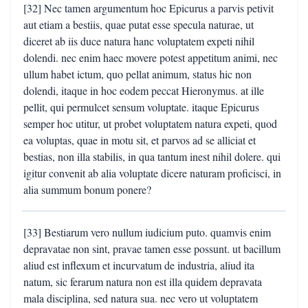
[32] Nec tamen argumentum hoc Epicurus a parvis petivit
aut etiam a bestiis, quae putat esse specula naturae, ut
diceret ab iis duce natura hanc voluptatem expeti nihil
dolendi. nec enim haec movere potest appetitum animi, nec
ullum habet ictum, quo pellat animum, status hic non
dolendi, itaque in hoc eodem peccat Hieronymus. at ille
pellit, qui permulcet sensum voluptate. itaque Epicurus
semper hoc utitur, ut probet voluptatem natura expeti, quod
ea voluptas, quae in motu sit, et parvos ad se alliciat et
bestias, non illa stabilis, in qua tantum inest nihil dolere. qui
igitur convenit ab alia voluptate dicere naturam proficisci, in
alia summum bonum ponere?
[33] Bestiarum vero nullum iudicium puto. quamvis enim
depravatae non sint, pravae tamen esse possunt. ut bacillum
aliud est inflexum et incurvatum de industria, aliud ita
natum, sic ferarum natura non est illa quidem depravata
mala disciplina, sed natura sua. nec vero ut voluptatem