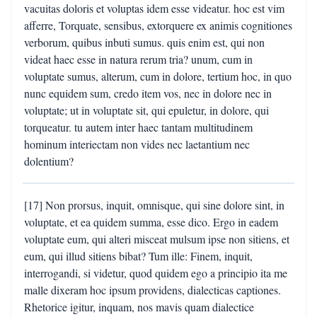
vacuitas doloris et voluptas idem esse videatur. hoc est vim
afferre, Torquate, sensibus, extorquere ex animis cognitiones
verborum, quibus inbuti sumus. quis enim est, qui non
videat haec esse in natura rerum tria? unum, cum in
voluptate sumus, alterum, cum in dolore, tertium hoc, in quo
nunc equidem sum, credo item vos, nec in dolore nec in
voluptate; ut in voluptate sit, qui epuletur, in dolore, qui
torqueatur. tu autem inter haec tantam multitudinem
hominum interiectam non vides nec laetantium nec
dolentium?
[17] Non prorsus, inquit, omnisque, qui sine dolore sint, in
voluptate, et ea quidem summa, esse dico. Ergo in eadem
voluptate eum, qui alteri misceat mulsum ipse non sitiens, et
eum, qui illud sitiens bibat? Tum ille: Finem, inquit,
interrogandi, si videtur, quod quidem ego a principio ita me
malle dixeram hoc ipsum providens, dialecticas captiones.
Rhetorice igitur, inquam, nos mavis quam dialectice