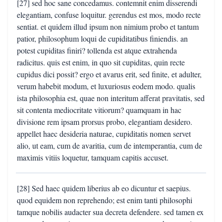
[27] sed hoc sane concedamus. contemnit enim disserendi
elegantiam, confuse loquitur. gerendus est mos, modo recte
sentiat. et quidem illud ipsum non nimium probo et tantum
patior, philosophum loqui de cupiditatibus finiendis. an
potest cupiditas finiri? tollenda est atque extrahenda
radicitus. quis est enim, in quo sit cupiditas, quin recte
cupidus dici possit? ergo et avarus erit, sed finite, et adulter,
verum habebit modum, et luxuriosus eodem modo. qualis
ista philosophia est, quae non interitum afferat pravitatis, sed
sit contenta mediocritate vitiorum? quamquam in hac
divisione rem ipsam prorsus probo, elegantiam desidero.
appellet haec desideria naturae, cupiditatis nomen servet
alio, ut eam, cum de avaritia, cum de intemperantia, cum de
maximis vitiis loquetur, tamquam capitis accuset.
[28] Sed haec quidem liberius ab eo dicuntur et saepius.
quod equidem non reprehendo; est enim tanti philosophi
tamque nobilis audacter sua decreta defendere. sed tamen ex