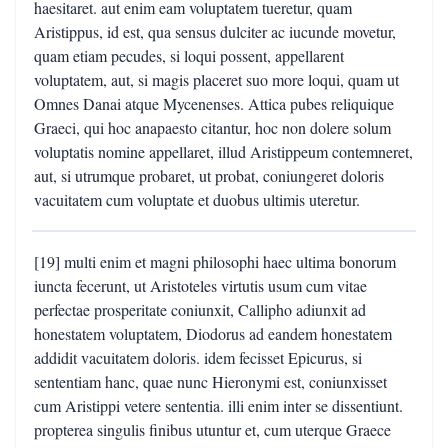
haesitaret. aut enim eam voluptatem tueretur, quam
Aristippus, id est, qua sensus dulciter ac iucunde movetur,
quam etiam pecudes, si loqui possent, appellarent
voluptatem, aut, si magis placeret suo more loqui, quam ut
Omnes Danai atque Mycenenses. Attica pubes reliquique
Graeci, qui hoc anapaesto citantur, hoc non dolere solum
voluptatis nomine appellaret, illud Aristippeum contemneret,
aut, si utrumque probaret, ut probat, coniungeret doloris
vacuitatem cum voluptate et duobus ultimis uteretur.
[19] multi enim et magni philosophi haec ultima bonorum
iuncta fecerunt, ut Aristoteles virtutis usum cum vitae
perfectae prosperitate coniunxit, Callipho adiunxit ad
honestatem voluptatem, Diodorus ad eandem honestatem
addidit vacuitatem doloris. idem fecisset Epicurus, si
sententiam hanc, quae nunc Hieronymi est, coniunxisset
cum Aristippi vetere sententia. illi enim inter se dissentiunt.
propterea singulis finibus utuntur et, cum uterque Graece