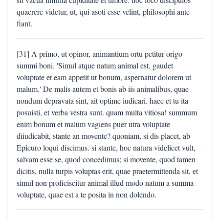
quaerere videtur, ut, qui asoti esse velint, philosophi ante
fiant.
[31] A primo, ut opinor, animantium ortu petitur origo
summi boni. 'Simul atque natum animal est, gaudet
voluptate et eam appetit ut bonum, aspernatur dolorem ut
malum.' De malis autem et bonis ab iis animalibus, quae
nondum depravata sint, ait optime iudicari. haec et tu ita
posuisti, et verba vestra sunt. quam multa vitiosa! summum
enim bonum et malum vagiens puer utra voluptate
diiudicabit, stante an movente? quoniam, si dis placet, ab
Epicuro loqui discimus. si stante, hoc natura videlicet vult,
salvam esse se, quod concedimus; si movente, quod tamen
dicitis, nulla turpis voluptas erit, quae praetermittenda sit, et
simul non proficiscitur animal illud modo natum a summa
voluptate, quae est a te posita in non dolendo.