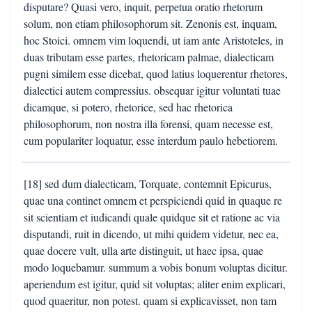
disputare? Quasi vero, inquit, perpetua oratio rhetorum
solum, non etiam philosophorum sit. Zenonis est, inquam,
hoc Stoici. omnem vim loquendi, ut iam ante Aristoteles, in
duas tributam esse partes, rhetoricam palmae, dialecticam
pugni similem esse dicebat, quod latius loquerentur rhetores,
dialectici autem compressius. obsequar igitur voluntati tuae
dicamque, si potero, rhetorice, sed hac rhetorica
philosophorum, non nostra illa forensi, quam necesse est,
cum populariter loquatur, esse interdum paulo hebetiorem.
[18] sed dum dialecticam, Torquate, contemnit Epicurus,
quae una continet omnem et perspiciendi quid in quaque re
sit scientiam et iudicandi quale quidque sit et ratione ac via
disputandi, ruit in dicendo, ut mihi quidem videtur, nec ea,
quae docere vult, ulla arte distinguit, ut haec ipsa, quae
modo loquebamur. summum a vobis bonum voluptas dicitur.
aperiendum est igitur, quid sit voluptas; aliter enim explicari,
quod quaeritur, non potest. quam si explicavisset, non tam