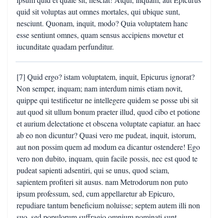
quid sit voluptas aut omnes mortales, qui ubique sunt,
nesciunt. Quonam, inquit, modo? Quia voluptatem hanc
esse sentiunt omnes, quam sensus accipiens movetur et
iucunditate quadam perfunditur.
[7] Quid ergo? istam voluptatem, inquit, Epicurus ignorat?
Non semper, inquam; nam interdum nimis etiam novit,
quippe qui testificetur ne intellegere quidem se posse ubi sit
aut quod sit ullum bonum praeter illud, quod cibo et potione
et aurium delectatione et obscena voluptate capiatur. an haec
ab eo non dicuntur? Quasi vero me pudeat, inquit, istorum,
aut non possim quem ad modum ea dicantur ostendere! Ego
vero non dubito, inquam, quin facile possis, nec est quod te
pudeat sapienti adsentiri, qui se unus, quod sciam,
sapientem profiteri sit ausus. nam Metrodorum non puto
ipsum professum, sed, cum appellaretur ab Epicuro,
repudiare tantum beneficium noluisse; septem autem illi non
suo, sed populorum suffragio omnium nominati sunt.