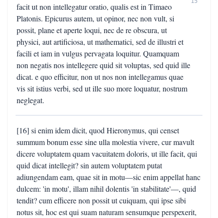
15
facit ut non intellegatur oratio, qualis est in Timaeo
Platonis. Epicurus autem, ut opinor, nec non vult, si
possit, plane et aperte loqui, nec de re obscura, ut
physici, aut artificiosa, ut mathematici, sed de illustri et
facili et iam in vulgus pervagata loquitur. Quamquam
non negatis nos intellegere quid sit voluptas, sed quid ille
dicat. e quo efficitur, non ut nos non intellegamus quae
vis sit istius verbi, sed ut ille suo more loquatur, nostrum
neglegat.
[16] si enim idem dicit, quod Hieronymus, qui censet
summum bonum esse sine ulla molestia vivere, cur mavult
dicere voluptatem quam vacuitatem doloris, ut ille facit, qui
quid dicat intellegit? sin autem voluptatem putat
adiungendam eam, quae sit in motu—sic enim appellat hanc
dulcem: 'in motu', illam nihil dolentis 'in stabilitate'—, quid
tendit? cum efficere non possit ut cuiquam, qui ipse sibi
notus sit, hoc est qui suam naturam sensumque perspexerit,