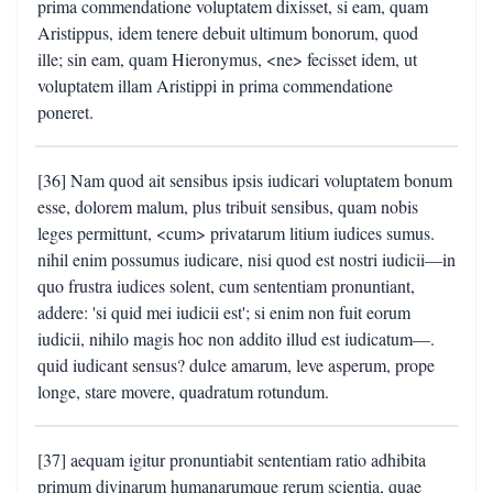
prima commendatione voluptatem dixisset, si eam, quam
Aristippus, idem tenere debuit ultimum bonorum, quod
ille; sin eam, quam Hieronymus, <ne> fecisset idem, ut
voluptatem illam Aristippi in prima commendatione
poneret.
[36] Nam quod ait sensibus ipsis iudicari voluptatem bonum
esse, dolorem malum, plus tribuit sensibus, quam nobis
leges permittunt, <cum> privatarum litium iudices sumus.
nihil enim possumus iudicare, nisi quod est nostri iudicii—in
quo frustra iudices solent, cum sententiam pronuntiant,
addere: 'si quid mei iudicii est'; si enim non fuit eorum
iudicii, nihilo magis hoc non addito illud est iudicatum—.
quid iudicant sensus? dulce amarum, leve asperum, prope
longe, stare movere, quadratum rotundum.
[37] aequam igitur pronuntiabit sententiam ratio adhibita
primum divinarum humanarumque rerum scientia, quae