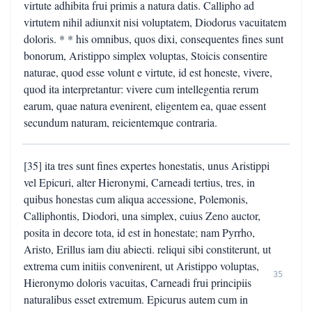
virtute adhibita frui primis a natura datis. Callipho ad
virtutem nihil adiunxit nisi voluptatem, Diodorus vacuitatem
doloris. * * his omnibus, quos dixi, consequentes fines sunt
bonorum, Aristippo simplex voluptas, Stoicis consentire
naturae, quod esse volunt e virtute, id est honeste, vivere,
quod ita interpretantur: vivere cum intellegentia rerum
earum, quae natura evenirent, eligentem ea, quae essent
secundum naturam, reicientemque contraria.
[35] ita tres sunt fines expertes honestatis, unus Aristippi
vel Epicuri, alter Hieronymi, Carneadi tertius, tres, in
quibus honestas cum aliqua accessione, Polemonis,
Calliphontis, Diodori, una simplex, cuius Zeno auctor,
posita in decore tota, id est in honestate; nam Pyrrho,
Aristo, Erillus iam diu abiecti. reliqui sibi constiterunt, ut
extrema cum initiis convenirent, ut Aristippo voluptas,
35
Hieronymo doloris vacuitas, Carneadi frui principiis
naturalibus esset extremum. Epicurus autem cum in