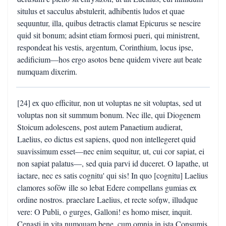
situlus et sacculus abstulerit, adhibentis ludos et quae
sequuntur, illa, quibus detractis clamat Epicurus se nescire
quid sit bonum; adsint etiam formosi pueri, qui ministrent,
respondeat his vestis, argentum, Corinthium, locus ipse,
aedificium—hos ergo asotos bene quidem vivere aut beate
numquam dixerim.
[24] ex quo efficitur, non ut voluptas ne sit voluptas, sed ut
voluptas non sit summum bonum. Nec ille, qui Diogenem
Stoicum adolescens, post autem Panaetium audierat,
Laelius, eo dictus est sapiens, quod non intellegeret quid
suavissimum esset—nec enim sequitur, ut, cui cor sapiat, ei
non sapiat palatus—, sed quia parvi id duceret. O lapathe, ut
iactare, nec es satis cognitu' qui sis! In quo [cognitu] Laelius
clamores sofōw ille so lebat Edere compellans gumias ex
ordine nostros. praeclare Laelius, et recte sofņw, illudque
vere: O Publi, o gurges, Galloni! es homo miser, inquit.
Cenasti in vita numquam bene, cum omnia in ista Consumis