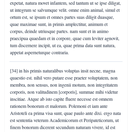
expetat, natura movet infantem, sed tantum ut se ipse diligat,
ut integrum se salvumque velit. omne enim animal, simul et
ortum est, se ipsum et omnes partes suas diligit duasque,
quae maximae sunt, in primis amplectitur, animum et
corpus, deinde utriusque partes. nam sunt et in animo
praecipua quaedam et in corpore, quae cum leviter agnovit,
tum discernere incipit, ut ea, quae prima data sunt natura,
appetat asperneturque contraria.
[34] in his primis naturalibus voluptas insit necne, magna
quaestio est. nihil vero putare esse praeter voluptatem, non
membra, non sensus, non ingenii motum, non integritatem
corporis, non valitudinem [corporis], summae mihi videtur
inscitiae. Atque ab isto capite fluere necesse est omnem
rationem bonorum et malorum. Polemoni et iam ante
Aristoteli ea prima visa sunt, quae paulo ante dixi. ergo nata
est sententia veterum Academicorum et Peripateticorum, ut
finem bonorum dicerent secundum naturam vivere, id est