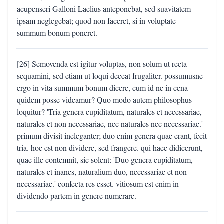
acupenseri Galloni Laelius anteponebat, sed suavitatem
ipsam neglegebat; quod non faceret, si in voluptate
summum bonum poneret.
[26] Semovenda est igitur voluptas, non solum ut recta
sequamini, sed etiam ut loqui deceat frugaliter. possumusne
ergo in vita summum bonum dicere, cum id ne in cena
quidem posse videamur? Quo modo autem philosophus
loquitur? 'Tria genera cupiditatum, naturales et necessariae,
naturales et non necessariae, nec naturales nec necessariae.'
primum divisit ineleganter; duo enim genera quae erant, fecit
tria. hoc est non dividere, sed frangere. qui haec didicerunt,
quae ille contemnit, sic solent: 'Duo genera cupiditatum,
naturales et inanes, naturalium duo, necessariae et non
necessariae.' confecta res esset. vitiosum est enim in
dividendo partem in genere numerare.