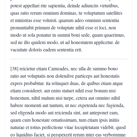
potest appellari rite sapientia, deinde adiunctis virtutibus,
quas ratio rerum omnium dominas, tu voluptatum satellites
et ministras esse voluisti. quarum adeo omnium sententia
pronuntiabit primum de voluptate nihil esse ei loci, non
modo ut sola ponatur in summi boni sede, quam quaerimus,
sed ne illo quidem modo, ut ad honestatem applicetur. de
vacuitate doloris eadem sententia erit.
[38] reicietur etiam Carneades, nec ulla de summo bono
ratio aut voluptatis non dolendive particeps aut honestatis
expers probabitur. ita relinquet duas, de quibus etiam atque
etiam consideret. aut enim statuet nihil esse bonum nisi
honestum, nihil malum nisi turpe, cetera aut omnino nihil
habere momenti aut tantum, ut nec expetenda nec fugienda,
sed eligenda modo aut reicienda sint, aut anteponet eam,
quam cum honestate ornatissimam, tum etiam ipsis initiis
naturae et totius perfectione vitae locupletatam videbit. quod
eo liquidius faciet, si perspexerit rerum inter eas verborumne