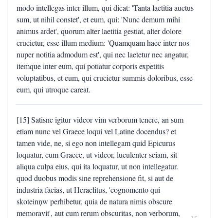
modo intellegas inter illum, qui dicat: 'Tanta laetitia auctus
sum, ut nihil constet', et eum, qui: 'Nunc demum mihi
animus ardet', quorum alter laetitia gestiat, alter dolore
crucietur, esse illum medium: 'Quamquam haec inter nos
nuper notitia admodum est', qui nec laetetur nec angatur,
itemque inter eum, qui potiatur corporis expetitis
voluptatibus, et eum, qui crucietur summis doloribus, esse
eum, qui utroque careat.
[15] Satisne igitur videor vim verborum tenere, an sum
etiam nunc vel Graece loqui vel Latine docendus? et
tamen vide, ne, si ego non intellegam quid Epicurus
loquatur, cum Graece, ut videor, luculenter sciam, sit
aliqua culpa eius, qui ita loquatur, ut non intellegatur.
quod duobus modis sine reprehensione fit, si aut de
industria facias, ut Heraclitus, 'cognomento qui
skoteinņw perhibetur, quia de natura nimis obscure
memoravit', aut cum rerum obscuritas, non verborum,