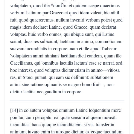
voluptatem, quod ille *donŪn. et quidem saepe quaerimus
verbum Latinum par Graeco et quod idem valeat; hic nihil
fuit, quod quaereremus. nullum inveniri verbum potest quod
magis idem declaret Latine, quod Graece, quam declarat
voluptas. huic verbo omnes, qui ubique sunt, qui Latine
sciunt, duas res subiciunt, laetitiam in animo, commotionem
suavem iucunditatis in corpore. nam et ille apud Trabeam
'voluptatem animi nimiam' laetitiam dicit eandem, quam ille
Caecilianus, qui 'omnibus laetitiis laetum' esse se narrat. sed
hoc interest, quod voluptas dicitur etiam in animo—vitiosa
res, ut Stoici putant, qui eam sic definiunt: sublationem
animi sine ratione opinantis se magno bono frui—, non
dicitur laetitia nec gaudium in corpore.
[14] in eo autem voluptas omnium Latine loquentium more
ponitur, cum percipitur ea, quae sensum aliquem moveat,
iucunditas. hanc quoque iucunditatem, si vis, transfer in
animum; iuvare enim in utroque dicitur, ex eoque iucundum,