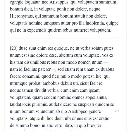
egregie loquatur, nec Aristippus, qui voluptatem summum
bonum dicit, in voluptate ponit non dolere, neque
Hieronymus, qui summum bonum statuit non dolere,
voluptatis nomine umquam utitur pro illa indolentia, quippe
qui ne in expetendis quidem rebus numeret voluptatem.
[20] duae sunt enim res quoque, ne tu verba solum putes.
unum est sine dolore esse, alterum cum voluptate. vos ex
his tam dissimilibus rebus non modo nomen unum —
nam id facilius paterer—, sed etiam rem unam ex duabus
facere conamini, quod fieri nullo modo potest. hic, qui
utrumque probat, ambobus debuit uti, sicut facit re,
neque tamen dividit verbis. cum enim eam ipsam
voluptatem, quam eodem nomine omnes appellamus,
laudat locis plurimis, audet dicere ne suspicari quidem se
ullum bonum seiunctum ab illo Aristippeo genere
20
voluptatis, atque ibi hoc dicit, ubi omnis eius est oratio
de summo bono. in alio vero libro, in quo breviter