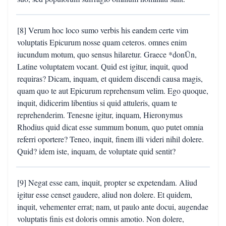
[8] Verum hoc loco sumo verbis his eandem certe vim
voluptatis Epicurum nosse quam ceteros. omnes enim
iucundum motum, quo sensus hilaretur. Graece *donŪn,
Latine voluptatem vocant. Quid est igitur, inquit, quod
requiras? Dicam, inquam, et quidem discendi causa magis,
quam quo te aut Epicurum reprehensum velim. Ego quoque,
inquit, didicerim libentius si quid attuleris, quam te
reprehenderim. Tenesne igitur, inquam, Hieronymus
Rhodius quid dicat esse summum bonum, quo putet omnia
referri oportere? Teneo, inquit, finem illi videri nihil dolere.
Quid? idem iste, inquam, de voluptate quid sentit?
[9] Negat esse eam, inquit, propter se expetendam. Aliud
igitur esse censet gaudere, aliud non dolere. Et quidem,
inquit, vehementer errat; nam, ut paulo ante docui, augendae
voluptatis finis est doloris omnis amotio. Non dolere,