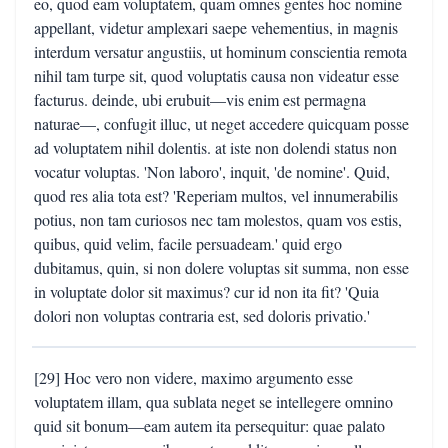
eo, quod eam voluptatem, quam omnes gentes hoc nomine
appellant, videtur amplexari saepe vehementius, in magnis
interdum versatur angustiis, ut hominum conscientia remota
nihil tam turpe sit, quod voluptatis causa non videatur esse
facturus. deinde, ubi erubuit—vis enim est permagna
naturae—, confugit illuc, ut neget accedere quicquam posse
ad voluptatem nihil dolentis. at iste non dolendi status non
vocatur voluptas. 'Non laboro', inquit, 'de nomine'. Quid,
quod res alia tota est? 'Reperiam multos, vel innumerabilis
potius, non tam curiosos nec tam molestos, quam vos estis,
quibus, quid velim, facile persuadeam.' quid ergo
dubitamus, quin, si non dolere voluptas sit summa, non esse
in voluptate dolor sit maximus? cur id non ita fit? 'Quia
dolori non voluptas contraria est, sed doloris privatio.'
[29] Hoc vero non videre, maximo argumento esse
voluptatem illam, qua sublata neget se intellegere omnino
quid sit bonum—eam autem ita persequitur: quae palato