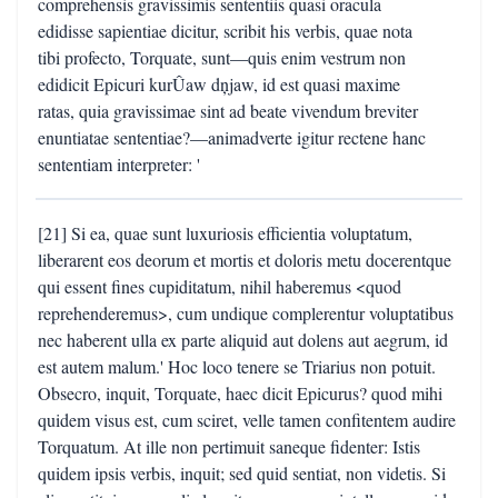
comprehensis gravissimis sententiis quasi oracula
edidisse sapientiae dicitur, scribit his verbis, quae nota
tibi profecto, Torquate, sunt—quis enim vestrum non
edidicit Epicuri kurÛaw dņjaw, id est quasi maxime
ratas, quia gravissimae sint ad beate vivendum breviter
enuntiatae sententiae?—animadverte igitur rectene hanc
sententiam interpreter: '
[21] Si ea, quae sunt luxuriosis efficientia voluptatum,
liberarent eos deorum et mortis et doloris metu docerentque
qui essent fines cupiditatum, nihil haberemus <quod
reprehenderemus>, cum undique complerentur voluptatibus
nec haberent ulla ex parte aliquid aut dolens aut aegrum, id
est autem malum.' Hoc loco tenere se Triarius non potuit.
Obsecro, inquit, Torquate, haec dicit Epicurus? quod mihi
quidem visus est, cum sciret, velle tamen confitentem audire
Torquatum. At ille non pertimuit saneque fidenter: Istis
quidem ipsis verbis, inquit; sed quid sentiat, non videtis. Si