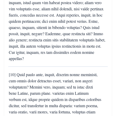
inquam, istud quam vim habeat postea videro; aliam vero
vim voluptatis esse, aliam nihil dolendi, nisi valde pertinax
fueris, concedas necesse est. Atqui reperies, inquit, in hoc
quidem pertinacem; dici enim nihil potest verius. Estne,
quaeso, inquam, sitienti in bibendo voluptas? Quis istud
possit, inquit, negare? Eademne, quae restincta siti? Immo
alio genere; restincta enim sitis stabilitatem voluptatis habet,
inquit, illa autem voluptas ipsius restinctionis in motu est.
Cur igitur, inquam, res tam dissimiles eodem nomine
appellas?
[10] Quid paulo ante, inquit, dixerim nonne meministi,
cum omnis dolor detractus esset, variari, non augeri
voluptatem? Memini vero, inquam; sed tu istuc dixti
bene Latine, parum plane. varietas enim Latinum
verbum est, idque proprie quidem in disparibus coloribus
dicitur, sed transfertur in multa disparia: varium poema,
varia oratio, varii mores, varia fortuna, voluptas etiam