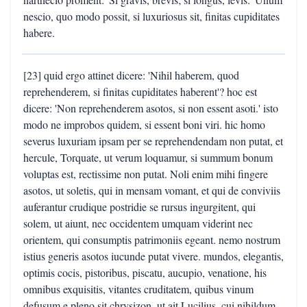
nescio, quo modo possit, si luxuriosus sit, finitas cupiditates
habere.
[23] quid ergo attinet dicere: 'Nihil haberem, quod
reprehenderem, si finitas cupiditates haberent'? hoc est
dicere: 'Non reprehenderem asotos, si non essent asoti.' isto
modo ne improbos quidem, si essent boni viri. hic homo
severus luxuriam ipsam per se reprehendendam non putat, et
hercule, Torquate, ut verum loquamur, si summum bonum
voluptas est, rectissime non putat. Noli enim mihi fingere
asotos, ut soletis, qui in mensam vomant, et qui de conviviis
auferantur crudique postridie se rursus ingurgitent, qui
solem, ut aiunt, nec occidentem umquam viderint nec
orientem, qui consumptis patrimoniis egeant. nemo nostrum
istius generis asotos iucunde putat vivere. mundos, elegantis,
optimis cocis, pistoribus, piscatu, aucupio, venatione, his
omnibus exquisitis, vitantes cruditatem, quibus vinum
defusum e pleno sit chrysizon, ut ait Lucilius, cui nihildum