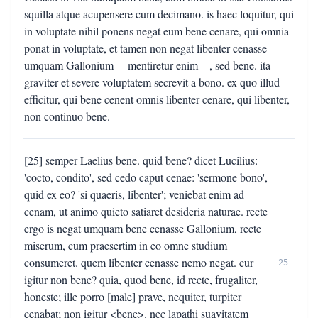
squilla atque acupensere cum decimano. is haec loquitur, qui
in voluptate nihil ponens negat eum bene cenare, qui omnia
ponat in voluptate, et tamen non negat libenter cenasse
umquam Gallonium— mentiretur enim—, sed bene. ita
graviter et severe voluptatem secrevit a bono. ex quo illud
efficitur, qui bene cenent omnis libenter cenare, qui libenter,
non continuo bene.
[25] semper Laelius bene. quid bene? dicet Lucilius:
'cocto, condito', sed cedo caput cenae: 'sermone bono',
quid ex eo? 'si quaeris, libenter'; veniebat enim ad
cenam, ut animo quieto satiaret desideria naturae. recte
ergo is negat umquam bene cenasse Gallonium, recte
miserum, cum praesertim in eo omne studium
consumeret. quem libenter cenasse nemo negat. cur
25
igitur non bene? quia, quod bene, id recte, frugaliter,
honeste; ille porro [male] prave, nequiter, turpiter
cenabat; non igitur <bene>. nec lapathi suavitatem