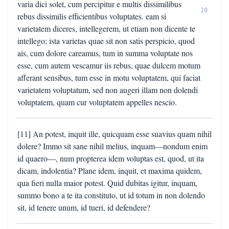
varia dici solet, cum percipitur e multis dissimilibus
10
rebus dissimilis efficientibus voluptates. eam si
varietatem diceres, intellegerem, ut etiam non dicente te
intellego; ista varietas quae sit non satis perspicio, quod
ais, cum dolore careamus, tum in summa voluptate nos
esse, cum autem vescamur iis rebus, quae dulcem motum
afferant sensibus, tum esse in motu voluptatem, qui faciat
varietatem voluptatum, sed non augeri illam non dolendi
voluptatem, quam cur voluptatem appelles nescio.
[11] An potest, inquit ille, quicquam esse suavius quam nihil
dolere? Immo sit sane nihil melius, inquam—nondum enim
id quaero—, num propterea idem voluptas est, quod, ut ita
dicam, indolentia? Plane idem, inquit, et maxima quidem,
qua fieri nulla maior potest. Quid dubitas igitur, inquam,
summo bono a te ita constituto, ut id totum in non dolendo
sit, id tenere unum, id tueri, id defendere?