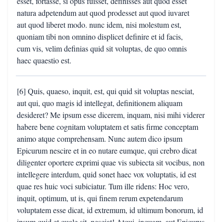
esset, fortasse, si opus fuisset, definisses aut quod esset
natura adpetendum aut quod prodesset aut quod iuvaret
aut quod liberet modo. nunc idem, nisi molestum est,
quoniam tibi non omnino displicet definire et id facis,
cum vis, velim definias quid sit voluptas, de quo omnis
haec quaestio est.
[6] Quis, quaeso, inquit, est, qui quid sit voluptas nesciat,
aut qui, quo magis id intellegat, definitionem aliquam
desideret? Me ipsum esse dicerem, inquam, nisi mihi viderer
habere bene cognitam voluptatem et satis firme conceptam
animo atque comprehensam. Nunc autem dico ipsum
Epicurum nescire et in eo nutare eumque, qui crebro dicat
diligenter oportere exprimi quae vis subiecta sit vocibus, non
intellegere interdum, quid sonet haec vox voluptatis, id est
quae res huic voci subiciatur. Tum ille ridens: Hoc vero,
inquit, optimum, ut is, qui finem rerum expetendarum
voluptatem esse dicat, id extremum, id ultimum bonorum, id
ipsum quid et quale sit, nesciat! Atqui, inquam, aut Epicurus