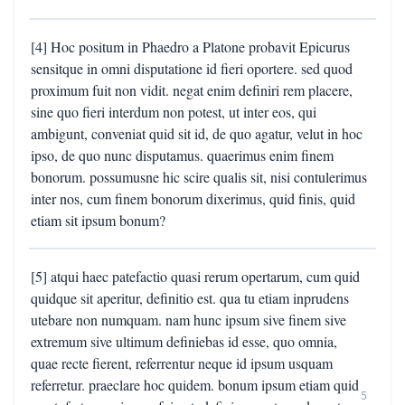
[4] Hoc positum in Phaedro a Platone probavit Epicurus
sensitque in omni disputatione id fieri oportere. sed quod
proximum fuit non vidit. negat enim definiri rem placere,
sine quo fieri interdum non potest, ut inter eos, qui
ambigunt, conveniat quid sit id, de quo agatur, velut in hoc
ipso, de quo nunc disputamus. quaerimus enim finem
bonorum. possumusne hic scire qualis sit, nisi contulerimus
inter nos, cum finem bonorum dixerimus, quid finis, quid
etiam sit ipsum bonum?
[5] atqui haec patefactio quasi rerum opertarum, cum quid
quidque sit aperitur, definitio est. qua tu etiam inprudens
utebare non numquam. nam hunc ipsum sive finem sive
extremum sive ultimum definiebas id esse, quo omnia,
quae recte fierent, referrentur neque id ipsum usquam
referretur. praeclare hoc quidem. bonum ipsum etiam quid
5