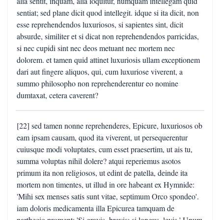
alia sentit, inquam, alia loquitur, numquam intellegam quid
sentiat; sed plane dicit quod intellegit. idque si ita dicit, non
esse reprehendendos luxuriosos, si sapientes sint, dicit
absurde, similiter et si dicat non reprehendendos parricidas,
si nec cupidi sint nec deos metuant nec mortem nec
dolorem. et tamen quid attinet luxuriosis ullam exceptionem
dari aut fingere aliquos, qui, cum luxuriose viverent, a
summo philosopho non reprehenderentur eo nomine
dumtaxat, cetera caverent?
[22] sed tamen nonne reprehenderes, Epicure, luxuriosos ob
eam ipsam causam, quod ita viverent, ut persequerentur
cuiusque modi voluptates, cum esset praesertim, ut ais tu,
summa voluptas nihil dolere? atqui reperiemus asotos
primum ita non religiosos, ut edint de patella, deinde ita
mortem non timentes, ut illud in ore habeant ex Hymnide:
'Mihi sex menses satis sunt vitae, septimum Orco spondeo'.
iam doloris medicamenta illa Epicurea tamquam de
narthecio proment: 'Si gravis, brevis; si longus, levis.' Unum