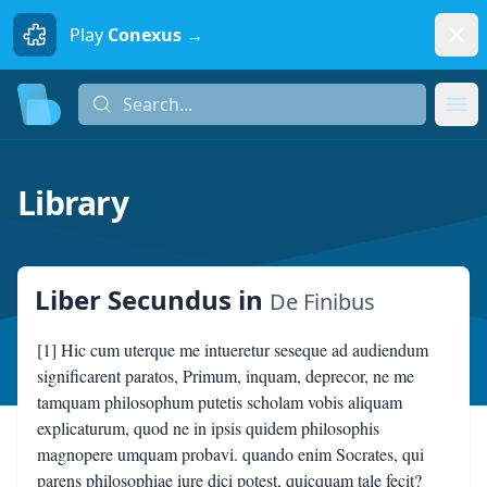
Dism
Play
Conexus →
Search...
Search...
Ope
Library
Liber Secundus
in
De Finibus
[1] Hic cum uterque me intueretur seseque ad audiendum
significarent paratos, Primum, inquam, deprecor, ne me
tamquam philosophum putetis scholam vobis aliquam
explicaturum, quod ne in ipsis quidem philosophis
magnopere umquam probavi. quando enim Socrates, qui
parens philosophiae iure dici potest, quicquam tale fecit?