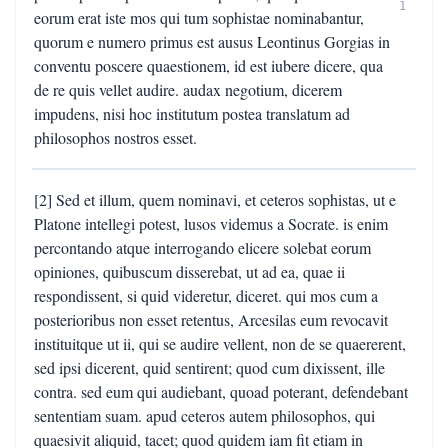
1
eorum erat iste mos qui tum sophistae nominabantur,
quorum e numero primus est ausus Leontinus Gorgias in
conventu poscere quaestionem, id est iubere dicere, qua
de re quis vellet audire. audax negotium, dicerem
impudens, nisi hoc institutum postea translatum ad
philosophos nostros esset.
[2] Sed et illum, quem nominavi, et ceteros sophistas, ut e
Platone intellegi potest, lusos videmus a Socrate. is enim
percontando atque interrogando elicere solebat eorum
opiniones, quibuscum disserebat, ut ad ea, quae ii
respondissent, si quid videretur, diceret. qui mos cum a
posterioribus non esset retentus, Arcesilas eum revocavit
instituitque ut ii, qui se audire vellent, non de se quaererent,
sed ipsi dicerent, quid sentirent; quod cum dixissent, ille
contra. sed eum qui audiebant, quoad poterant, defendebant
sententiam suam. apud ceteros autem philosophos, qui
quaesivit aliquid, tacet; quod quidem iam fit etiam in