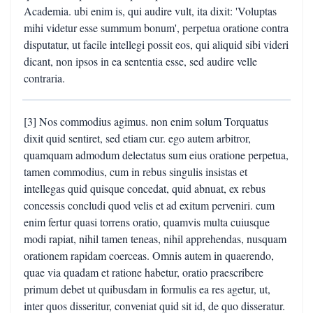
Academia. ubi enim is, qui audire vult, ita dixit: 'Voluptas
mihi videtur esse summum bonum', perpetua oratione contra
disputatur, ut facile intellegi possit eos, qui aliquid sibi videri
dicant, non ipsos in ea sententia esse, sed audire velle
contraria.
[3] Nos commodius agimus. non enim solum Torquatus
dixit quid sentiret, sed etiam cur. ego autem arbitror,
quamquam admodum delectatus sum eius oratione perpetua,
tamen commodius, cum in rebus singulis insistas et
intellegas quid quisque concedat, quid abnuat, ex rebus
concessis concludi quod velis et ad exitum perveniri. cum
enim fertur quasi torrens oratio, quamvis multa cuiusque
modi rapiat, nihil tamen teneas, nihil apprehendas, nusquam
orationem rapidam coerceas. Omnis autem in quaerendo,
quae via quadam et ratione habetur, oratio praescribere
primum debet ut quibusdam in formulis ea res agetur, ut,
inter quos disseritur, conveniat quid sit id, de quo disseratur.