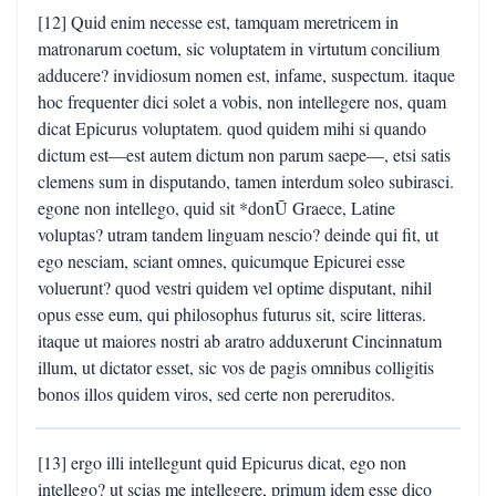
[12] Quid enim necesse est, tamquam meretricem in
matronarum coetum, sic voluptatem in virtutum concilium
adducere? invidiosum nomen est, infame, suspectum. itaque
hoc frequenter dici solet a vobis, non intellegere nos, quam
dicat Epicurus voluptatem. quod quidem mihi si quando
dictum est—est autem dictum non parum saepe—, etsi satis
clemens sum in disputando, tamen interdum soleo subirasci.
egone non intellego, quid sit *donŪ Graece, Latine
voluptas? utram tandem linguam nescio? deinde qui fit, ut
ego nesciam, sciant omnes, quicumque Epicurei esse
voluerunt? quod vestri quidem vel optime disputant, nihil
opus esse eum, qui philosophus futurus sit, scire litteras.
itaque ut maiores nostri ab aratro adduxerunt Cincinnatum
illum, ut dictator esset, sic vos de pagis omnibus colligitis
bonos illos quidem viros, sed certe non pereruditos.
[13] ergo illi intellegunt quid Epicurus dicat, ego non
intellego? ut scias me intellegere, primum idem esse dico