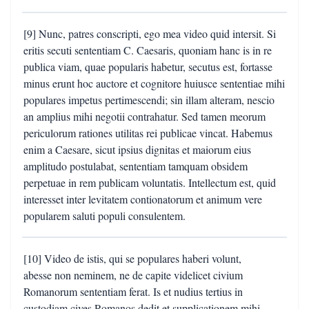
[9] Nunc, patres conscripti, ego mea video quid intersit. Si
eritis secuti sententiam C. Caesaris, quoniam hanc is in re
publica viam, quae popularis habetur, secutus est, fortasse
minus erunt hoc auctore et cognitore huiusce sententiae mihi
populares impetus pertimescendi; sin illam alteram, nescio
an amplius mihi negotii contrahatur. Sed tamen meorum
periculorum rationes utilitas rei publicae vincat. Habemus
enim a Caesare, sicut ipsius dignitas et maiorum eius
amplitudo postulabat, sententiam tamquam obsidem
perpetuae in rem publicam voluntatis. Intellectum est, quid
interesset inter levitatem contionatorum et animum vere
popularem saluti populi consulentem.
[10] Video de istis, qui se populares haberi volunt,
abesse non neminem, ne de capite videlicet civium
Romanorum sententiam ferat. Is et nudius tertius in
custodiam cives Romanos dedit et supplicationem mihi