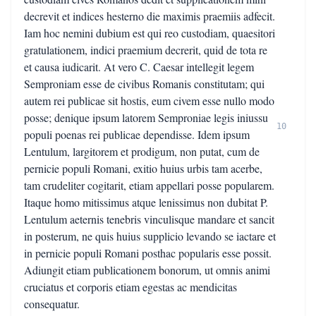
decrevit et indices hesterno die maximis praemiis adfecit.
Iam hoc nemini dubium est qui reo custodiam, quaesitori
gratulationem, indici praemium decrerit, quid de tota re
et causa iudicarit. At vero C. Caesar intellegit legem
Semproniam esse de civibus Romanis constitutam; qui
autem rei publicae sit hostis, eum civem esse nullo modo
posse; denique ipsum latorem Semproniae legis iniussu
10
populi poenas rei publicae dependisse. Idem ipsum
Lentulum, largitorem et prodigum, non putat, cum de
pernicie populi Romani, exitio huius urbis tam acerbe,
tam crudeliter cogitarit, etiam appellari posse popularem.
Itaque homo mitissimus atque lenissimus non dubitat P.
Lentulum aeternis tenebris vinculisque mandare et sancit
in posterum, ne quis huius supplicio levando se iactare et
in pernicie populi Romani posthac popularis esse possit.
Adiungit etiam publicationem bonorum, ut omnis animi
cruciatus et corporis etiam egestas ac mendicitas
consequatur.