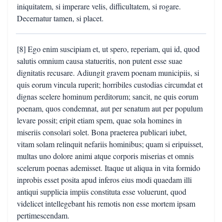
iniquitatem, si imperare velis, difficultatem, si rogare.
Decernatur tamen, si placet.
[8] Ego enim suscipiam et, ut spero, reperiam, qui id, quod
salutis omnium causa statueritis, non putent esse suae
dignitatis recusare. Adiungit gravem poenam municipiis, si
quis eorum vincula ruperit; horribiles custodias circumdat et
dignas scelere hominum perditorum; sancit, ne quis eorum
poenam, quos condemnat, aut per senatum aut per populum
levare possit; eripit etiam spem, quae sola homines in
miseriis consolari solet. Bona praeterea publicari iubet,
vitam solam relinquit nefariis hominibus; quam si eripuisset,
multas uno dolore animi atque corporis miserias et omnis
scelerum poenas ademisset. Itaque ut aliqua in vita formido
inprobis esset posita apud inferos eius modi quaedam illi
antiqui supplicia impiis constituta esse voluerunt, quod
videlicet intellegebant his remotis non esse mortem ipsam
pertimescendam.