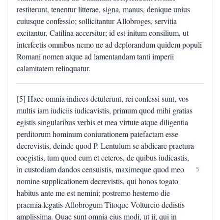
restiterunt, tenentur litterae, signa, manus, denique unius
cuiusque confessio; sollicitantur Allobroges, servitia
excitantur, Catilina accersitur; id est initum consilium, ut
interfectis omnibus nemo ne ad deplorandum quidem populi
Romani nomen atque ad lamentandam tanti imperii
calamitatem relinquatur.
[5] Haec omnia indices detulerunt, rei confessi sunt, vos
multis iam iudiciis iudicavistis, primum quod mihi gratias
egistis singularibus verbis et mea virtute atque diligentia
perditorum hominum coniurationem patefactam esse
decrevistis, deinde quod P. Lentulum se abdicare praetura
coegistis, tum quod eum et ceteros, de quibus iudicastis,
in custodiam dandos censuistis, maximeque quod meo
5
nomine supplicationem decrevistis, qui honos togato
habitus ante me est nemini; postremo hesterno die
praemia legatis Allobrogum Titoque Volturcio dedistis
amplissima. Quae sunt omnia eius modi, ut ii, qui in