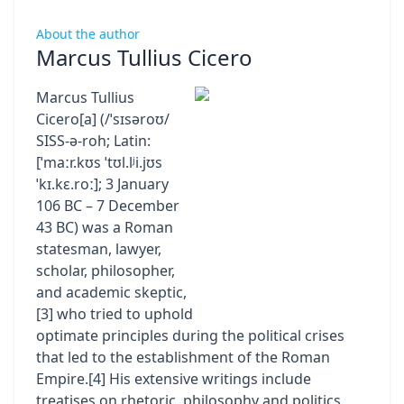
About the author
Marcus Tullius Cicero
Marcus Tullius
Cicero[a] (/ˈsɪsəroʊ/
SISS-ə-roh; Latin:
[ˈmaːr.kʊs ˈtʊl.lʲi.jʊs
ˈkɪ.kɛ.roː]; 3 January
106 BC – 7 December
43 BC) was a Roman
statesman, lawyer,
scholar, philosopher,
and academic skeptic,
[3] who tried to uphold
optimate principles during the political crises
that led to the establishment of the Roman
Empire.[4] His extensive writings include
treatises on rhetoric, philosophy and politics,