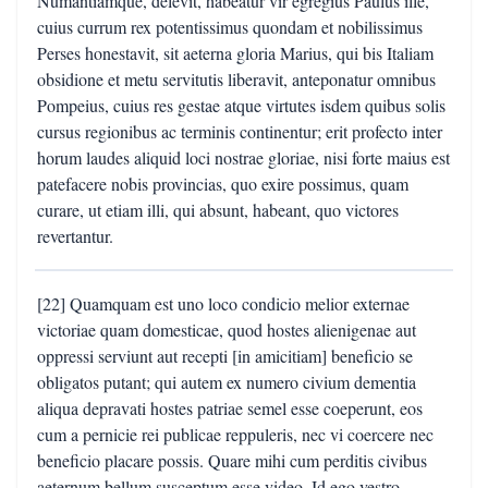
Numantiamque, delevit, habeatur vir egregius Paulus ille,
cuius currum rex potentissimus quondam et nobilissimus
Perses honestavit, sit aeterna gloria Marius, qui bis Italiam
obsidione et metu servitutis liberavit, anteponatur omnibus
Pompeius, cuius res gestae atque virtutes isdem quibus solis
cursus regionibus ac terminis continentur; erit profecto inter
horum laudes aliquid loci nostrae gloriae, nisi forte maius est
patefacere nobis provincias, quo exire possimus, quam
curare, ut etiam illi, qui absunt, habeant, quo victores
revertantur.
[22] Quamquam est uno loco condicio melior externae
victoriae quam domesticae, quod hostes alienigenae aut
oppressi serviunt aut recepti [in amicitiam] beneficio se
obligatos putant; qui autem ex numero civium dementia
aliqua depravati hostes patriae semel esse coeperunt, eos
cum a pernicie rei publicae reppuleris, nec vi coercere nec
beneficio placare possis. Quare mihi cum perditis civibus
aeternum bellum susceptum esse video. Id ego vestro