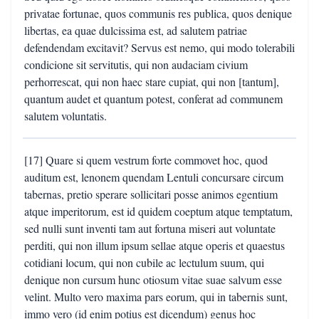
privatae fortunae, quos communis res publica, quos denique
libertas, ea quae dulcissima est, ad salutem patriae
defendendam excitavit? Servus est nemo, qui modo tolerabili
condicione sit servitutis, qui non audaciam civium
perhorrescat, qui non haec stare cupiat, qui non [tantum],
quantum audet et quantum potest, conferat ad communem
salutem voluntatis.
[17] Quare si quem vestrum forte commovet hoc, quod
auditum est, lenonem quendam Lentuli concursare circum
tabernas, pretio sperare sollicitari posse animos egentium
atque imperitorum, est id quidem coeptum atque temptatum,
sed nulli sunt inventi tam aut fortuna miseri aut voluntate
perditi, qui non illum ipsum sellae atque operis et quaestus
cotidiani locum, qui non cubile ac lectulum suum, qui
denique non cursum hunc otiosum vitae suae salvum esse
velint. Multo vero maxima pars eorum, qui in tabernis sunt,
immo vero (id enim potius est dicendum) genus hoc