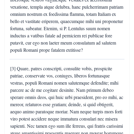
vexatione, templa atque delubra, hanc pulcherrimam patriam
omnium nostrum ex foedissima flamma, totam Italiam ex
bello et vastitate eriperem, quaecumque mihi uni proponetur
fortuna, subeatur. Etenim, si P. Lentulus suum nomen
inductus a vatibus fatale ad perniciem rei publicae fore
putavit, cur ego non laeter meum consulatum ad salutem
populi Romani prope fatalem extitisse?
[3] Quare, patres conscripti, consulite vobis, prospicite
patriae, conservate vos, coniuges, liberos fortunasque
vestras, populi Romani nomen salutemque defendite; mihi
parcere ac de me cogitare desinite. Nam primum debeo
sperare omnis deos, qui huic urbi praesident, pro eo mihi, ac
mereor, relaturos esse gratiam; deinde, si quid obtigerit,
aequo animo paratoque moriar. Nam neque turpis mors forti
viro potest accidere neque immatura consulari nec misera
sapienti. Nec tamen ego sum ille ferreus, qui fratris carissimi
atque amantissimi praesentis maerore non movear horumque