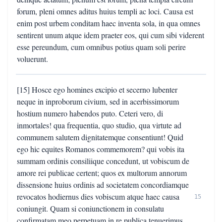
forum, pleni omnes aditus huius templi ac loci. Causa est
enim post urbem conditam haec inventa sola, in qua omnes
sentirent unum atque idem praeter eos, qui cum sibi viderent
esse pereundum, cum omnibus potius quam soli perire
voluerunt.
[15] Hosce ego homines excipio et secerno lubenter
neque in inproborum civium, sed in acerbissimorum
hostium numero habendos puto. Ceteri vero, di
inmortales! qua frequentia, quo studio, qua virtute ad
communem salutem dignitatemque consentiunt! Quid
ego hic equites Romanos commemorem? qui vobis ita
summam ordinis consiliique concedunt, ut vobiscum de
amore rei publicae certent; quos ex multorum annorum
dissensione huius ordinis ad societatem concordiamque
revocatos hodiernus dies vobiscum atque haec causa
15
coniungit. Quam si coniunctionem in consulatu
confirmatam meo perpetuam in re publica tenuerimus,