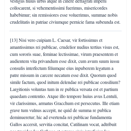
vestigiis huius urbis atque in cinere deflagrati imperii
collocarent, si vehementissimi fuerimus, misericordes
habebimur; sin remissiores esse voluerimus, summae nobis
crudelitatis in patriae civiumque pernicie fama subeunda est.
[13] Nisi vero cuipiam L. Caesar, vir fortissimus et
amantissimus rei publicae, crudelior nudius tertius visus est,
cum sororis suae, feminae lectissimae, virum praesentem et
audientem vita privandum esse dixit, cum avum suum iussu
consulis interfectum filiumque eius inpuberem legatum a
patre missum in carcere necatum esse dixit. Quorum quod
simile factum, quod initum delendae rei publicae consilium?
Largitionis voluntas tum in re publica versata est et partium
quaedam contentio. Atque illo tempore huius avus Lentuli,
vir clarissimus, armatus Gracchum est persecutus. Ille etiam
grave tum vulnus accepit, ne quid de summa re publica
deminueretur; hic ad evertenda rei publicae fundamenta
Gallos accersit, servitia concitat, Catilinam vocat, adtribuit