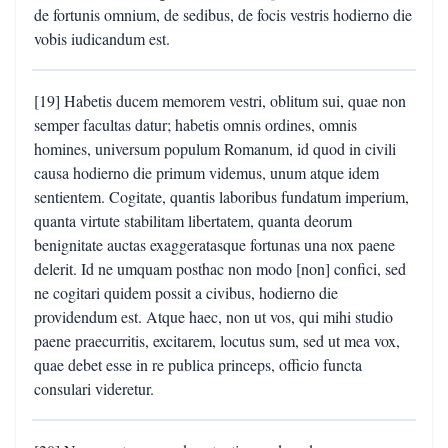
de fortunis omnium, de sedibus, de focis vestris hodierno die
vobis iudicandum est.
[19] Habetis ducem memorem vestri, oblitum sui, quae non
semper facultas datur; habetis omnis ordines, omnis
homines, universum populum Romanum, id quod in civili
causa hodierno die primum videmus, unum atque idem
sentientem. Cogitate, quantis laboribus fundatum imperium,
quanta virtute stabilitam libertatem, quanta deorum
benignitate auctas exaggeratasque fortunas una nox paene
delerit. Id ne umquam posthac non modo [non] confici, sed
ne cogitari quidem possit a civibus, hodierno die
providendum est. Atque haec, non ut vos, qui mihi studio
paene praecurritis, excitarem, locutus sum, sed ut mea vox,
quae debet esse in re publica princeps, officio functa
consulari videretur.