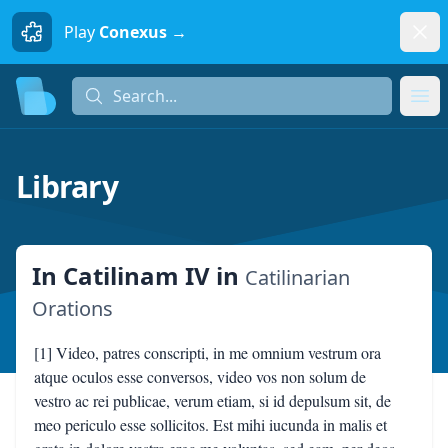
Dism
Play
Conexus →
Search...
Search...
Ope
Library
In Catilinam IV
in
Catilinarian
Orations
[1] Video, patres conscripti, in me omnium vestrum ora
atque oculos esse conversos, video vos non solum de
vestro ac rei publicae, verum etiam, si id depulsum sit, de
meo periculo esse sollicitos. Est mihi iucunda in malis et