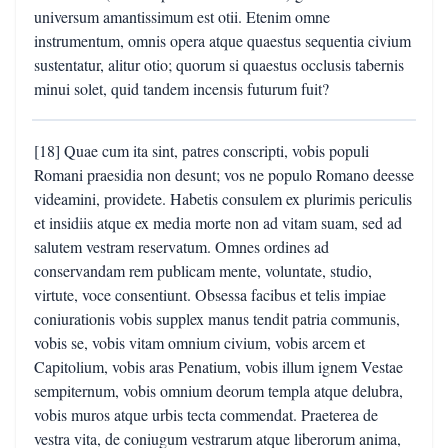
universum amantissimum est otii. Etenim omne
instrumentum, omnis opera atque quaestus sequentia civium
sustentatur, alitur otio; quorum si quaestus occlusis tabernis
minui solet, quid tandem incensis futurum fuit?
[18] Quae cum ita sint, patres conscripti, vobis populi
Romani praesidia non desunt; vos ne populo Romano deesse
videamini, providete. Habetis consulem ex plurimis periculis
et insidiis atque ex media morte non ad vitam suam, sed ad
salutem vestram reservatum. Omnes ordines ad
conservandam rem publicam mente, voluntate, studio,
virtute, voce consentiunt. Obsessa facibus et telis impiae
coniurationis vobis supplex manus tendit patria communis,
vobis se, vobis vitam omnium civium, vobis arcem et
Capitolium, vobis aras Penatium, vobis illum ignem Vestae
sempiternum, vobis omnium deorum templa atque delubra,
vobis muros atque urbis tecta commendat. Praeterea de
vestra vita, de coniugum vestrarum atque liberorum anima,