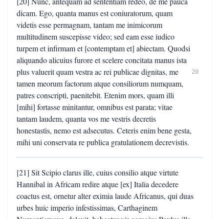
[20] Nunc, antequam ad sententiam redeo, de me pauca
dicam. Ego, quanta manus est coniuratorum, quam
videtis esse permagnam, tantam me inimicorum
multitudinem suscepisse video; sed eam esse iudico
turpem et infirmam et [contemptam et] abiectam. Quodsi
aliquando alicuius furore et scelere concitata manus ista
plus valuerit quam vestra ac rei publicae dignitas, me
20
tamen meorum factorum atque consiliorum numquam,
patres conscripti, paenitebit. Etenim mors, quam illi
[mihi] fortasse minitantur, omnibus est parata; vitae
tantam laudem, quanta vos me vestris decretis
honestastis, nemo est adsecutus. Ceteris enim bene gesta,
mihi uni conservata re publica gratulationem decrevistis.
[21] Sit Scipio clarus ille, cuius consilio atque virtute
Hannibal in Africam redire atque [ex] Italia decedere
coactus est, ornetur alter eximia laude Africanus, qui duas
urbes huic imperio infestissimas, Carthaginem