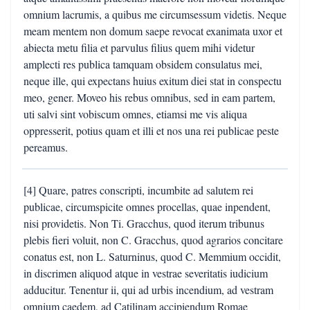
omnium lacrumis, a quibus me circumsessum videtis. Neque
meam mentem non domum saepe revocat exanimata uxor et
abiecta metu filia et parvulus filius quem mihi videtur
amplecti res publica tamquam obsidem consulatus mei,
neque ille, qui expectans huius exitum diei stat in conspectu
meo, gener. Moveo his rebus omnibus, sed in eam partem,
uti salvi sint vobiscum omnes, etiamsi me vis aliqua
oppresserit, potius quam et illi et nos una rei publicae peste
pereamus.
[4] Quare, patres conscripti, incumbite ad salutem rei
publicae, circumspicite omnes procellas, quae inpendent,
nisi providetis. Non Ti. Gracchus, quod iterum tribunus
plebis fieri voluit, non C. Gracchus, quod agrarios concitare
conatus est, non L. Saturninus, quod C. Memmium occidit,
in discrimen aliquod atque in vestrae severitatis iudicium
adducitur. Tenentur ii, qui ad urbis incendium, ad vestram
omnium caedem, ad Catilinam accipiendum Romae