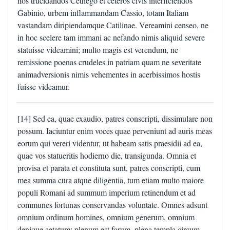
nos trucidandos Cethego et ceteros civis interficiendos
Gabinio, urbem inflammandam Cassio, totam Italiam
vastandam diripiendamque Catilinae. Vereamini censeo, ne
in hoc scelere tam immani ac nefando nimis aliquid severe
statuisse videamini; multo magis est verendum, ne
remissione poenas crudeles in patriam quam ne severitate
animadversionis nimis vehementes in acerbissimos hostis
fuisse videamur.
[14] Sed ea, quae exaudio, patres conscripti, dissimulare non
possum. Iaciuntur enim voces quae perveniunt ad auris meas
eorum qui vereri videntur, ut habeam satis praesidii ad ea,
quae vos statueritis hodierno die, transigunda. Omnia et
provisa et parata et constituta sunt, patres conscripti, cum
mea summa cura atque diligentia, tum etiam multo maiore
populi Romani ad summum imperium retinendum et ad
communes fortunas conservandas voluntate. Omnes adsunt
omnium ordinum homines, omnium generum, omnium
denique aetatum; plenum est forum, plena templa circum