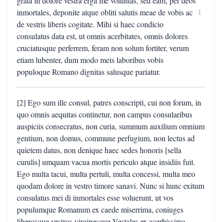
grata in dolore vestra erga me voluntas, sed eam, per deos
inmortales, deponite atque obliti salutis meae de vobis ac
1
de vestris liberis cogitate. Mihi si haec condicio
consulatus data est, ut omnis acerbitates, omnis dolores
cruciatusque perferrem, feram non solum fortiter, verum
etiam lubenter, dum modo meis laboribus vobis
populoque Romano dignitas salusque pariatur.
[2] Ego sum ille consul, patres conscripti, cui non forum, in
quo omnis aequitas continetur, non campus consularibus
auspiciis consecratus, non curia, summum auxilium omnium
gentium, non domus, commune perfugium, non lectus ad
quietem datus, non denique haec sedes honoris [sella
curulis] umquam vacua mortis periculo atque insidiis fuit.
Ego multa tacui, multa pertuli, multa concessi, multa meo
quodam dolore in vestro timore sanavi. Nunc si hunc exitum
consulatus mei di inmortales esse voluerunt, ut vos
populumque Romanum ex caede miserrima, coniuges
liberosque vestros virginesque Vestales ex acerbissima