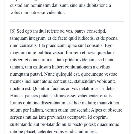
custodiam nominatim dati sunt, sine ulla dubitatione a
vobis damnati esse videantur.
[6] Sed ego institui referre ad vos, patres conscripti,
tamquam integrum, et de facto quid iudicetis, et de poena
quid censeatis. Illa praedicam, quae sunt consulis. Ego
magnum in re publica versari furorem et nova quaedam
misceri et concitari mala iam pridem videbam, sed hanc
tantam, tam exitiosam haberi coniurationem a civibus
numquam putavi. Nunc quicquid est, quocumque vestrae
mentes inclinant atque sententiae, statuendum vobis ante
noctem est. Quantum facinus ad vos delatum sit, videtis.
Huic si paucos putatis adfines esse, vehementer erratis.
Latius opinione disseminatum est hoc malum; manavit non
solum per Italiam, verum etiam transcendit Alpes et obscure
serpens multas iam provincias occupavit. Id opprimi
sustentando aut prolatando nullo pacto potest; quacumque
ratione placet, celeriter vobis vindicandum est.