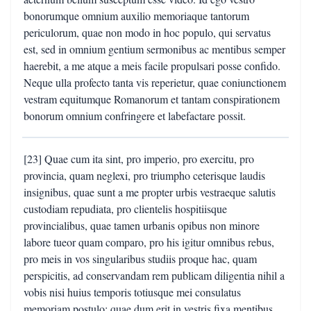
bonorumque omnium auxilio memoriaque tantorum
periculorum, quae non modo in hoc populo, qui servatus
est, sed in omnium gentium sermonibus ac mentibus semper
haerebit, a me atque a meis facile propulsari posse confido.
Neque ulla profecto tanta vis reperietur, quae coniunctionem
vestram equitumque Romanorum et tantam conspirationem
bonorum omnium confringere et labefactare possit.
[23] Quae cum ita sint, pro imperio, pro exercitu, pro
provincia, quam neglexi, pro triumpho ceterisque laudis
insignibus, quae sunt a me propter urbis vestraeque salutis
custodiam repudiata, pro clientelis hospitiisque
provincialibus, quae tamen urbanis opibus non minore
labore tueor quam comparo, pro his igitur omnibus rebus,
pro meis in vos singularibus studiis proque hac, quam
perspicitis, ad conservandam rem publicam diligentia nihil a
vobis nisi huius temporis totiusque mei consulatus
memoriam postulo; quae dum erit in vestris fixa mentibus,