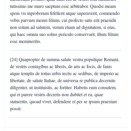
tutissimo me muro saeptum esse arbitrabor. Quodsi meam
spem vis inproborum fefellerit atque superaverit, commendo
vobis parvum meum filium, cui profecto satis erit praesidii
non solum ad salutem, verum etiam ad dignitatem, si eius,
qui haec omnia suo solius periculo conservarit, illum filium
esse memineritis.
[24] Quapropter de summa salute vestra populique Romani,
de vestris coniugibus ac liberis, de aris ac focis, de fanis
atque templis de totius urbis tectis ac sedibus, de imperio ac
libertate, de salute Italiae, de universa re publica decernite
diligenter, ut instituistis, ac fortiter. Habetis eum consulem,
qui et parere vestris decretis non dubitet et ea, quae
statueritis, quoad vivet, defendere et per se ipsum praestare
possit.