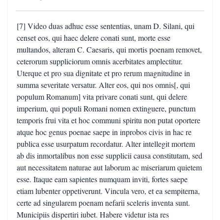
[7] Video duas adhuc esse sententias, unam D. Silani, qui
censet eos, qui haec delere conati sunt, morte esse
multandos, alteram C. Caesaris, qui mortis poenam removet,
ceterorum suppliciorum omnis acerbitates amplectitur.
Uterque et pro sua dignitate et pro rerum magnitudine in
summa severitate versatur. Alter eos, qui nos omnis[, qui
populum Romanum] vita privare conati sunt, qui delere
imperium, qui populi Romani nomen extinguere, punctum
temporis frui vita et hoc communi spiritu non putat oportere
atque hoc genus poenae saepe in inprobos civis in hac re
publica esse usurpatum recordatur. Alter intellegit mortem
ab dis inmortalibus non esse supplicii causa constitutam, sed
aut necessitatem naturae aut laborum ac miseriarum quietem
esse. Itaque eam sapientes numquam inviti, fortes saepe
etiam lubenter oppetiverunt. Vincula vero, et ea sempiterna,
certe ad singularem poenam nefarii sceleris inventa sunt.
Municipiis dispertiri iubet. Habere videtur ista res