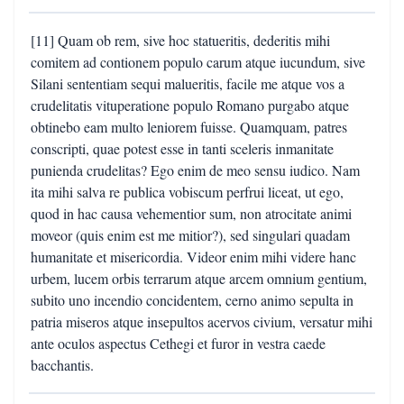
[11] Quam ob rem, sive hoc statueritis, dederitis mihi
comitem ad contionem populo carum atque iucundum, sive
Silani sententiam sequi malueritis, facile me atque vos a
crudelitatis vituperatione populo Romano purgabo atque
obtinebo eam multo leniorem fuisse. Quamquam, patres
conscripti, quae potest esse in tanti sceleris inmanitate
punienda crudelitas? Ego enim de meo sensu iudico. Nam
ita mihi salva re publica vobiscum perfrui liceat, ut ego,
quod in hac causa vehementior sum, non atrocitate animi
moveor (quis enim est me mitior?), sed singulari quadam
humanitate et misericordia. Videor enim mihi videre hanc
urbem, lucem orbis terrarum atque arcem omnium gentium,
subito uno incendio concidentem, cerno animo sepulta in
patria miseros atque insepultos acervos civium, versatur mihi
ante oculos aspectus Cethegi et furor in vestra caede
bacchantis.