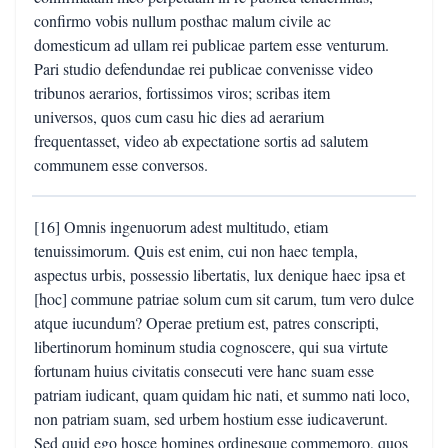
confirmo vobis nullum posthac malum civile ac
domesticum ad ullam rei publicae partem esse venturum.
Pari studio defendundae rei publicae convenisse video
tribunos aerarios, fortissimos viros; scribas item
universos, quos cum casu hic dies ad aerarium
frequentasset, video ab expectatione sortis ad salutem
communem esse conversos.
[16] Omnis ingenuorum adest multitudo, etiam
tenuissimorum. Quis est enim, cui non haec templa,
aspectus urbis, possessio libertatis, lux denique haec ipsa et
[hoc] commune patriae solum cum sit carum, tum vero dulce
atque iucundum? Operae pretium est, patres conscripti,
libertinorum hominum studia cognoscere, qui sua virtute
fortunam huius civitatis consecuti vere hanc suam esse
patriam iudicant, quam quidam hic nati, et summo nati loco,
non patriam suam, sed urbem hostium esse iudicaverunt.
Sed quid ego hosce homines ordinesque commemoro, quos