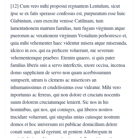
[12] Cum vero mihi proposui regnantem Lentulum, sicut
ipse se ex fatis sperasse confessus est, purpuratum esse huic
Glabinium, cum exercitu venisse Catilinam, tum
lamentationem matrum familias, tum fugam virginum atque
puerorum ac vexationem virginum Vestalium perhorresco et,
quia mihi vehementer haec videntur misera atque miseranda,
idcirco in eos, qui ea perlicere voluerunt, me severum
vehementemque praebeo. Etenim quaero, si quis pater
familias liberis suis a servo interfectis, uxore occisa, incensa
domo supplicium de servo non quam acerbissumum
sumpserit, utrum is clemens ac misericors an
inhumanissimus et crudelissimus esse videatur. Mihi vero
inportunus ac ferreus, qui non dolore et cruciatu nocentis
suum dolorem cruciatumque lenierit. Sic nos in his
hominibus, qui nos, qui coniuges, qui liberos nostros
trucidare voluerunt, qui singulas unius cuiusque nostrum
domos et hoc universum rei publicae domicilium delere
conati sunt, qui id egerunt, ut gentem Allobrogum in